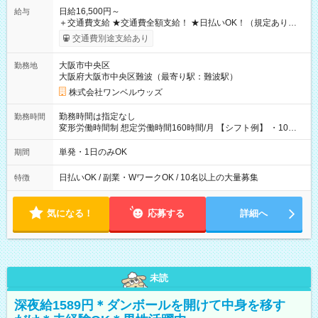
日給16,500円～
給与
＋交通費支給 ★交通費全額支給！ ★日払いOK！（規定あり） ┗
働いたその日に現金GET♪ お仕事後はコンビニATMから 日払
交通費別途支給あり
い分を引き落とせます！ 【試用期間】試用期間なし
大阪市中央区
勤務地
大阪府大阪市中央区難波（最寄り駅：難波駅）
株式会社ワンベルウッズ
勤務時間は指定なし
勤務時間
変形労働時間制 想定労働時間160時間/月 【シフト例】 ・10：
00～20：00
単発・1日のみOK
期間
日払いOK / 副業・WワークOK / 10名以上の大量募集
特徴
気になる！
応募する
詳細へ
未読
深夜給1589円＊ダンボールを開けて中身を移す