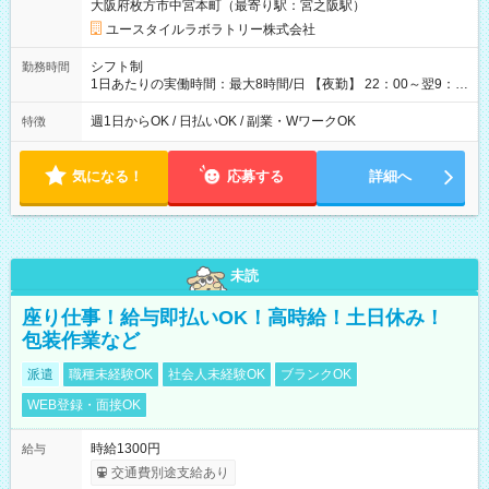
大阪府枚方市中宮本町（最寄り駅：宮之阪駅）
用形態：本採用時と同じです。 給与：時給 1,610円以上
ユースタイルラボラトリー株式会社
シフト制
勤務時間
1日あたりの実働時間：最大8時間/日 【夜勤】 22：00～翌9：
00 ※週1日～OK ／ 夜勤専従 ＊＊ 勤務時間例 ＊＊ ■22時か
ら翌7時 ■23時から翌8時 ■24時から翌9時 など ※上記の時間
週1日からOK / 日払いOK / 副業・WワークOK
特徴
内で8時間勤務（休憩1時間）ご利用者様により、時間は異なり
ます。 ※曜日固定（毎週同じ曜日での勤務となります）
気になる！
応募する
詳細へ
未読
座り仕事！給与即払いOK！高時給！土日休み！
包装作業など
派遣
職種未経験OK
社会人未経験OK
ブランクOK
WEB登録・面接OK
時給1300円
給与
交通費別途支給あり