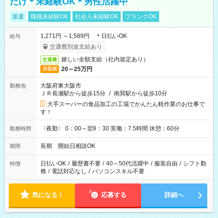
だけ＊未経験OK＊男性活躍中
派遣
職種未経験OK
社会人未経験OK
ブランクOK
1,271円 ～1,589円 ＊日払いOK
給与
交通費別途支給あり
嬉しい全額支給（社内規定あり）
交通費
20～25万円
月収例
大阪府東大阪市
勤務地
ＪＲ長瀬駅から徒歩15分
/
南巽駅から徒歩10分
大手スーパーの食品加工の工場でかんたん軽作業のお仕事で
す！
〈夜勤〉 0：00～翌8：30 実働：7.5時間 休憩：60分
勤務時間
長期 開始日相談OK
期間
日払いOK
/
履歴書不要
/
40～50代活躍中
/
服装自由
/
シフト勤
特徴
務
/
電話対応なし
/
パソコンスキル不要
気になる！
応募する
詳細へ