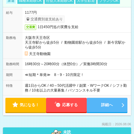
派遣
職種未経験OK
社会人未経験OK
大学生歓迎
ブランクOK
1177円
給与
交通費別途支給あり
1日450円迄の実費を支給
交通費
大阪市天王寺区
勤務地
天王寺駅から徒歩5分
/
動物園前駅から徒歩5分
/
新今宮駅か
ら徒歩5分
天王寺動物園
16時30分～20時00分（休憩0分）／実働3時間30分
勤務時間
≪短期＊単発≫ 8・9・10月限定！
期間
週1日からOK
/
40～50代活躍中
/
副業・WワークOK
/
シフト勤
特徴
務
/
10名以上の大量募集
/
パソコンスキル不要
気になる！
応募する
詳細へ
掲載日：2026.08.06
未読