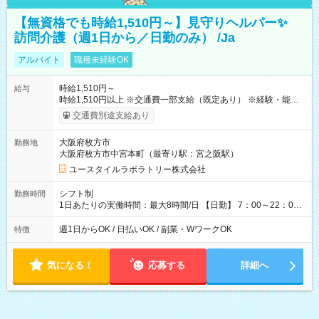
【無資格でも時給1,510円～】見守りヘルパー✨
訪問介護（週1日から／日勤のみ） /Ja
アルバイト
職種未経験OK
時給1,510円～
給与
時給1,510円以上 ※交通費一部支給（既定あり） ※経験・能力を
考慮して決定します 【収入例】 週1回勤務の場合：1,510円×8時
交通費別途支給あり
間×4回=4万8,320円 週3回勤務の場合：1,510円×8時間×12回
=14万4,960円 週5回勤務の場合：1,510円×8時間×20回=24万
大阪府枚方市
勤務地
1,600円 【試用期間】試用期間あり 試用期間の長さ：2ヶ月
大阪府枚方市中宮本町（最寄り駅：宮之阪駅）
※ 雇用形態と給与に、本採用時と異なる部分があります。 雇用
形態：本採用時と同じです。 給与：時給 1,180円以上
ユースタイルラボラトリー株式会社
シフト制
勤務時間
1日あたりの実働時間：最大8時間/日 【日勤】 7：00～22：00
の間で4～8時間勤務（休憩時間は法定通り） ※週1日～OK ／ 1
日4時間から勤務OK ／ 夜勤なし ＊＊ 勤務時間例 ＊＊ ■7時
週1日からOK / 日払いOK / 副業・WワークOK
特徴
から11時 ■9時から18時 ■17時から21時 など ※訪問先により
変動 ※曜日固定（毎週同じ曜日勤務）
気になる！
応募する
詳細へ