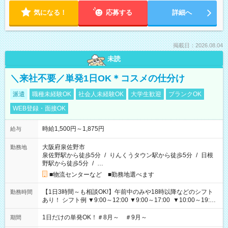
気になる！
応募する
詳細へ
掲載日：2026.08.04
未読
＼来社不要／単発1日OK＊コスメの仕分け
派遣
職種未経験OK
社会人未経験OK
大学生歓迎
ブランクOK
WEB登録・面接OK
時給1,500円～1,875円
給与
大阪府泉佐野市
勤務地
泉佐野駅から徒歩5分
/
りんくうタウン駅から徒歩5分
/
日根
野駅から徒歩5分
/
…
■物流センターなど ■勤務地選べます
【1日3時間～も相談OK!】午前中のみや18時以降などのシフト
勤務時間
あり！ シフト例 ▼9:00～12:00 ▼9:00～17:00 ▼10:00～19:00
▼18:00～21:00
1日だけの単発OK！＃8月～ ＃9月～
期間