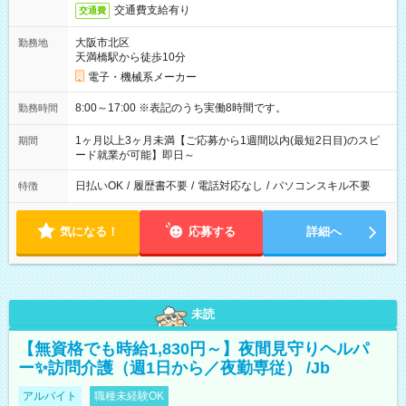
交通費支給有り
交通費
大阪市北区
勤務地
天満橋駅から徒歩10分
電子・機械系メーカー
8:00～17:00 ※表記のうち実働8時間です。
勤務時間
1ヶ月以上3ヶ月未満【ご応募から1週間以内(最短2日目)のスピ
期間
ード就業が可能】即日～
日払いOK
/
履歴書不要
/
電話対応なし
/
パソコンスキル不要
特徴
気になる！
応募する
詳細へ
未読
【無資格でも時給1,830円～】夜間見守りヘルパ
ー✨訪問介護（週1日から／夜勤専従） /Jb
アルバイト
職種未経験OK