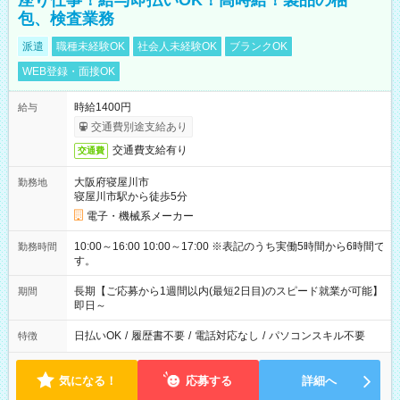
座り仕事！給与即払いOK！高時給！製品の梱
包、検査業務
派遣
職種未経験OK
社会人未経験OK
ブランクOK
WEB登録・面接OK
時給1400円
給与
交通費別途支給あり
交通費支給有り
交通費
大阪府寝屋川市
勤務地
寝屋川市駅から徒歩5分
電子・機械系メーカー
10:00～16:00 10:00～17:00 ※表記のうち実働5時間から6時間で
勤務時間
す。
長期【ご応募から1週間以内(最短2日目)のスピード就業が可能】
期間
即日～
日払いOK
/
履歴書不要
/
電話対応なし
/
パソコンスキル不要
特徴
気になる！
応募する
詳細へ