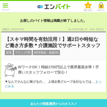
0
メニュー
気になる！
ログイン
お探しのバイト情報は掲載が終了しました。
掲載日 :2026
/
07
/
03
No.CRSF大阪_07・SAK【本社】
【スキマ時間を有効活用！】週2日や時短な
ど働き方多数＊介護施設でサポートスタッフ
派遣
ブランクOK
WEB登録・面接OK
WワークOK！時給1700円以上で業界最高水準！手
厚いスタッフフォローで安心！
▼なんでそんなに稼げるの... 上場企業グループ会社ならでは
...もっ
とみる
あなたの閲覧履歴からのオススメ