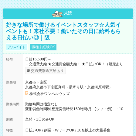
未読
好きな場所で働けるイベントスタッフ☆人気イ
ベントも！来社不要！働いたその日に給料もら
える日払い◎｜阪
アルバイト
職種未経験OK
日給16,500円～
給与
＋交通費支給 ★交通費全額支給！ ★日払いOK！（規定あり） ┗
働いたその日に現金GET♪ お仕事後はコンビニATMから 日払
交通費別途支給あり
い分を引き落とせます！ 【試用期間】試用期間なし
京都市下京区
勤務地
京都府京都市下京区真町（最寄り駅：京都河原町駅）
株式会社ワンベルウッズ
勤務時間は指定なし
勤務時間
変形労働時間制 想定労働時間160時間/月 【シフト例】 ・10：
00～20：00
単発・1日のみOK
期間
日払いOK / 副業・WワークOK / 10名以上の大量募集
特徴