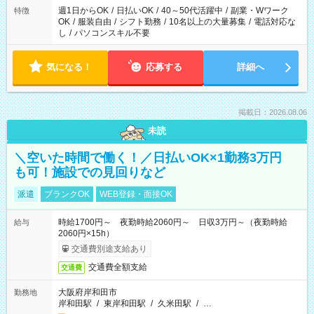
週1日からOK
/
日払いOK
/
40～50代活躍中
/
副業・Wワーク
特徴
OK
/
服装自由
/
シフト勤務
/
10名以上の大量募集
/
電話対応な
し
/
パソコンスキル不要
気になる！
応募する
詳細へ
掲載日：2026.08.06
未読
＼空いた時間で働く！／日払いOK×1勤務3万円
も可！施設での見回りなど
派遣
ブランクOK
WEB登録・面接OK
時給1700円～ 夜勤時給2060円～ 日収3万円～（夜勤時給
給与
2060円×15h）
交通費別途支給あり
交通費全額支給
交通費
大阪府岸和田市
勤務地
岸和田駅
/
東岸和田駅
/
久米田駅
/
…