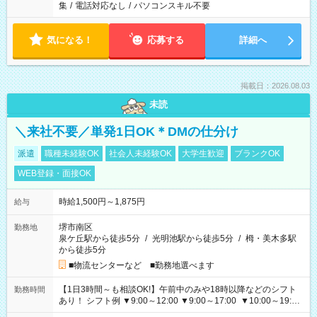
集
/
電話対応なし
/
パソコンスキル不要
気になる！
応募する
詳細へ
掲載日：2026.08.03
未読
＼来社不要／単発1日OK＊DMの仕分け
派遣
職種未経験OK
社会人未経験OK
大学生歓迎
ブランクOK
WEB登録・面接OK
時給1,500円～1,875円
給与
堺市南区
勤務地
泉ケ丘駅から徒歩5分
/
光明池駅から徒歩5分
/
栂・美木多駅
から徒歩5分
■物流センターなど ■勤務地選べます
【1日3時間～も相談OK!】午前中のみや18時以降などのシフト
勤務時間
あり！ シフト例 ▼9:00～12:00 ▼9:00～17:00 ▼10:00～19:00
▼18:00～21:00