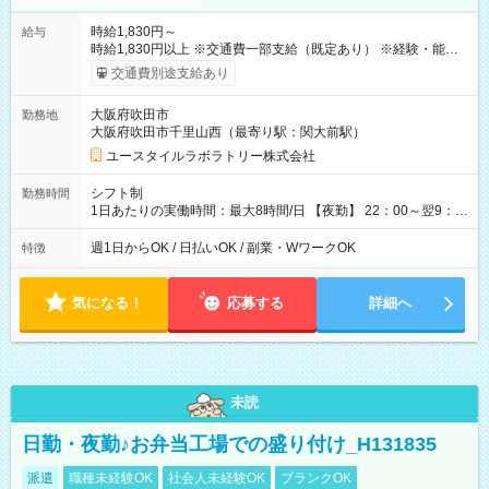
時給1,830円～
給与
時給1,830円以上 ※交通費一部支給（既定あり） ※経験・能力を
考慮して決定します 【収入例】 週1回勤務の場合：1,830円×8時
交通費別途支給あり
間×4回=5万8,560円 週3回勤務の場合：1,830円×8時間×12回
=17万5,680円 【試用期間】試用期間あり 試用期間の長さ：2ヶ
大阪府吹田市
勤務地
月 ※ 雇用形態と給与に、本採用時と異なる部分があります。 雇
大阪府吹田市千里山西（最寄り駅：関大前駅）
用形態：本採用時と同じです。 給与：時給 1,610円以上
ユースタイルラボラトリー株式会社
シフト制
勤務時間
1日あたりの実働時間：最大8時間/日 【夜勤】 22：00～翌9：
00 ※週1日～OK ／ 夜勤専従 ＊＊ 勤務時間例 ＊＊ ■22時か
ら翌7時 ■23時から翌8時 ■24時から翌9時 など ※上記の時間
週1日からOK / 日払いOK / 副業・WワークOK
特徴
内で8時間勤務（休憩1時間）ご利用者様により、時間は異なり
ます。 ※曜日固定（毎週同じ曜日での勤務となります）
気になる！
応募する
詳細へ
未読
日勤・夜勤♪お弁当工場での盛り付け_H131835
派遣
職種未経験OK
社会人未経験OK
ブランクOK