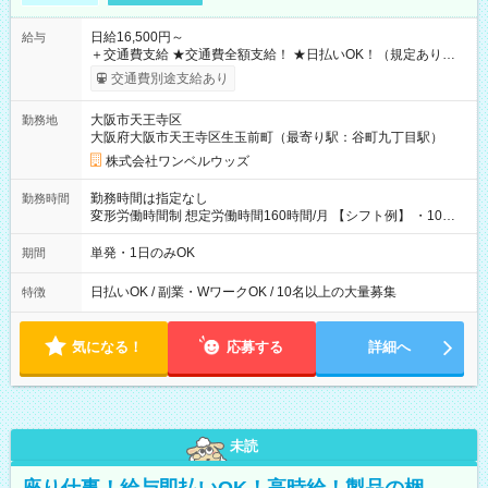
日給16,500円～
給与
＋交通費支給 ★交通費全額支給！ ★日払いOK！（規定あり） ┗
働いたその日に現金GET♪ お仕事後はコンビニATMから 日払
交通費別途支給あり
い分を引き落とせます！ 【試用期間】試用期間なし
大阪市天王寺区
勤務地
大阪府大阪市天王寺区生玉前町（最寄り駅：谷町九丁目駅）
株式会社ワンベルウッズ
勤務時間は指定なし
勤務時間
変形労働時間制 想定労働時間160時間/月 【シフト例】 ・10：
00～20：00
単発・1日のみOK
期間
日払いOK / 副業・WワークOK / 10名以上の大量募集
特徴
気になる！
応募する
詳細へ
未読