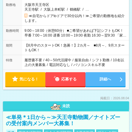
大阪市天王寺区
勤務地
天王寺駅
/
大阪上本町駅
/
鶴橋駅
/
…
≪自宅からドアtoドアで30分以内！≫ご希望の勤務地を紹介
します。
9:00～18:00（休憩60分） ■ご希望があれば下記シフトもOK！
勤務時間
早番 7:00～16:00 遅番 10:00～19:00 夜勤 16:30～翌9:30 「家族
と休みを合わせたい」 「余裕を持って夕飯の準備がしたい」
「できれば残業はしたくない」 など、ご希望を教えてください
【8月中のスタートOK！急募！】2カ月～ ■8月～、9月スター
期間
ね。 ※Wワーク希望の方へ 今ご覧のお仕事で希望する勤務時間
トもOK！
と、もう1つのお仕事の勤務時間。 合計で週40時間を超える場
合は応募できません。
履歴書不要
/
40～50代活躍中
/
服装自由
/
シフト勤務
/
10名以
特徴
上の大量募集
/
電話対応なし
/
パソコンスキル不要
気になる！
応募する
詳細へ
掲載日：2026.08.04
未読
≪単発＊1日から～≫天王寺動物園／ナイトズー
の受付案内メンバー大募集！