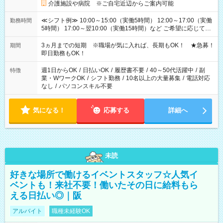
介護施設や病院 ※ご自宅近辺からご案内可能
≪シフト例≫ 10:00～15:00（実働5時間） 12:00～17:00（実働
勤務時間
5時間） 17:00～翌10:00（実働15時間）など ご希望に応じて、
働く時間は調整できます！ お気軽に担当へ相談ください！
3ヵ月までの短期 ※職場が気に入れば、長期もOK！ ★急募！
期間
即日勤務もOK！
週1日からOK
/
日払いOK
/
履歴書不要
/
40～50代活躍中
/
副
特徴
業・WワークOK
/
シフト勤務
/
10名以上の大量募集
/
電話対応
なし
/
パソコンスキル不要
気になる！
応募する
詳細へ
未読
好きな場所で働けるイベントスタッフ☆人気イ
ベントも！来社不要！働いたその日に給料もら
える日払い◎｜阪
アルバイト
職種未経験OK