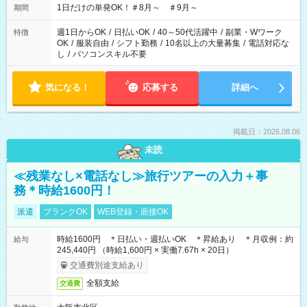
1日だけの単発OK！＃8月～ ＃9月～
期間
週1日からOK
/
日払いOK
/
40～50代活躍中
/
副業・Wワーク
特徴
OK
/
服装自由
/
シフト勤務
/
10名以上の大量募集
/
電話対応な
し
/
パソコンスキル不要
気になる！
応募する
詳細へ
掲載日：2026.08.06
未読
≪残業なし×電話なし≫旅行ツアーの入力＋事
務＊時給1600円！
派遣
ブランクOK
WEB登録・面接OK
時給1600円 ＊日払い・週払いOK ＊昇給あり ＊月収例：約
給与
245,440円 （時給1,600円 × 実働7.67h × 20日）
交通費別途支給あり
全額支給
交通費