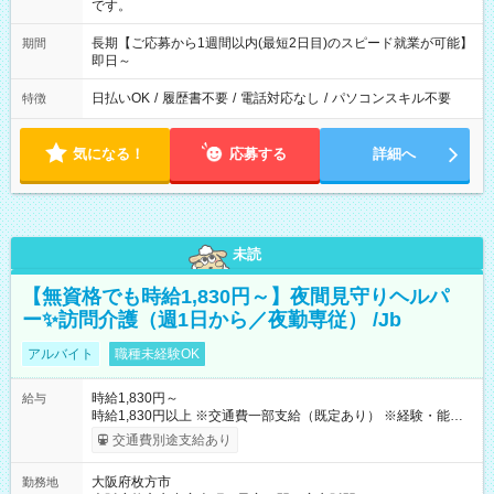
です。
長期【ご応募から1週間以内(最短2日目)のスピード就業が可能】
期間
即日～
日払いOK
/
履歴書不要
/
電話対応なし
/
パソコンスキル不要
特徴
気になる！
応募する
詳細へ
未読
【無資格でも時給1,830円～】夜間見守りヘルパ
ー✨訪問介護（週1日から／夜勤専従） /Jb
アルバイト
職種未経験OK
時給1,830円～
給与
時給1,830円以上 ※交通費一部支給（既定あり） ※経験・能力を
考慮して決定します 【収入例】 週1回勤務の場合：1,830円×8時
交通費別途支給あり
間×4回=5万8,560円 週3回勤務の場合：1,830円×8時間×12回
=17万5,680円 【試用期間】試用期間あり 試用期間の長さ：2ヶ
大阪府枚方市
勤務地
月 ※ 雇用形態と給与に、本採用時と異なる部分があります。 雇