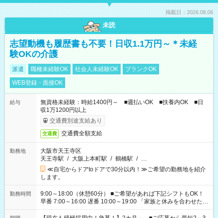
掲載日：2026.08.06
未読
志望動機も履歴書も不要！日収1.1万円～＊未経
験OKの介護
派遣
職種未経験OK
社会人未経験OK
ブランクOK
WEB登録・面接OK
無資格未経験：時給1400円～ ■週払いOK ■扶養内OK ■日
給与
収1万1200円以上
交通費別途支給あり
交通費全額支給
交通費
大阪市天王寺区
勤務地
天王寺駅
/
大阪上本町駅
/
鶴橋駅
/
…
≪自宅からドアtoドアで30分以内！≫ご希望の勤務地を紹介
します。
9:00～18:00（休憩60分） ■ご希望があれば下記シフトもOK！
勤務時間
早番 7:00～16:00 遅番 10:00～19:00 「家族と休みを合わせた
い」 「余裕を持って夕飯の準備がしたい」 「できれば残業はし
たくない」 など、ご希望を教えてくださいね。 ※Wワーク希望