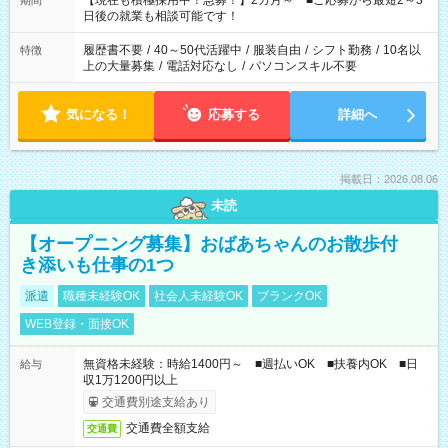
【現在も積極採用中！急募！】2カ月～ ■ご応募から最短2～3
期間
の方へ 今ご覧のお仕事で希望する勤務時間と、もう1つのお仕事
日後の就業も相談可能です！
の勤務時間。 合計で週40時間を超える場合は応募できません。
履歴書不要
/
40～50代活躍中
/
服装自由
/
シフト勤務
/
10名以
特徴
上の大量募集
/
電話対応なし
/
パソコンスキル不要
気になる！
応募する
詳細へ
掲載日：2026.08.06
未読
【オープニング募集】おばあちゃんのお散歩付
き添いも仕事の1つ
派遣
職種未経験OK
社会人未経験OK
ブランクOK
WEB登録・面接OK
無資格未経験：時給1400円～ ■週払いOK ■扶養内OK ■日
給与
収1万1200円以上
交通費別途支給あり
交通費全額支給
交通費