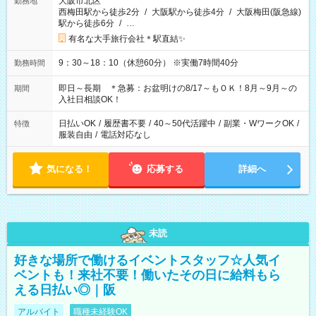
大阪市北区
勤務地
西梅田駅から徒歩2分
/
大阪駅から徒歩4分
/
大阪梅田(阪急線)
駅から徒歩6分
/
…
有名な大手旅行会社＊駅直結✨
9：30～18：10（休憩60分） ※実働7時間40分
勤務時間
即日～長期 ＊急募：お盆明けの8/17～もＯＫ！8月～9月～の
期間
入社日相談OK！
日払いOK
/
履歴書不要
/
40～50代活躍中
/
副業・WワークOK
/
特徴
服装自由
/
電話対応なし
気になる！
応募する
詳細へ
未読
好きな場所で働けるイベントスタッフ☆人気イ
ベントも！来社不要！働いたその日に給料もら
える日払い◎｜阪
アルバイト
職種未経験OK