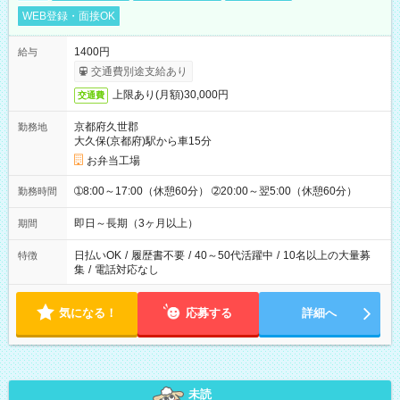
WEB登録・面接OK
1400円
給与
交通費別途支給あり
上限あり(月額)30,000円
交通費
京都府久世郡
勤務地
大久保(京都府)駅から車15分
お弁当工場
➀8:00～17:00（休憩60分） ➁20:00～翌5:00（休憩60分）
勤務時間
即日～長期（3ヶ月以上）
期間
日払いOK
/
履歴書不要
/
40～50代活躍中
/
10名以上の大量募
特徴
集
/
電話対応なし
気になる！
応募する
詳細へ
未読