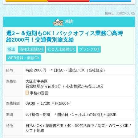
掲載日：2026.08.05
未読
週3～＆短期もOK！バックオフィス業務〇高時
給2000円！交通費別途支給
派遣
職種未経験OK
社会人未経験OK
ブランクOK
WEB登録・面接OK
時給 2000円 ＊日払い・週払いOK（当社規定）
給与
大阪市中央区
勤務地
長堀橋駅から徒歩3分
/
心斎橋駅から徒歩10分
事務の運営
09:00 ～ 17:30 ＊休憩60分
勤務時間
9月初旬～長期 ＊開始日・1ヶ月以上の短期も相談OK
期間
日払いOK
/
履歴書不要
/
40～50代活躍中
/
副業・WワークOK
/
特徴
シフト勤務