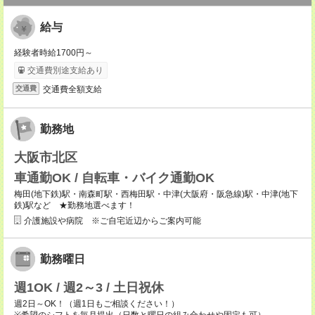
給与
経験者時給1700円～
交通費別途支給あり
交通費全額支給
交通費
勤務地
大阪市北区
車通勤OK / 自転車・バイク通勤OK
梅田(地下鉄)駅・南森町駅・西梅田駅・中津(大阪府・阪急線)駅・中津(地下
鉄)駅など ★勤務地選べます！
介護施設や病院 ※ご自宅近辺からご案内可能
勤務曜日
週1OK / 週2～3 / 土日祝休
週2日～OK！（週1日もご相談ください！）