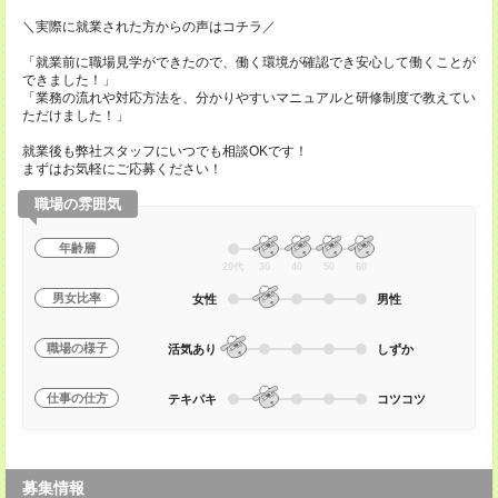
＼実際に就業された方からの声はコチラ／
「就業前に職場見学ができたので、働く環境が確認でき安心して働くことが
できました！」
「業務の流れや対応方法を、分かりやすいマニュアルと研修制度で教えてい
ただけました！」
就業後も弊社スタッフにいつでも相談OKです！
まずはお気軽にご応募ください！
職場の雰囲気
年齢層
20代
30
40
50
60
男女比率
女性
男性
職場の様子
活気あり
しずか
仕事の仕方
テキパキ
コツコツ
募集情報