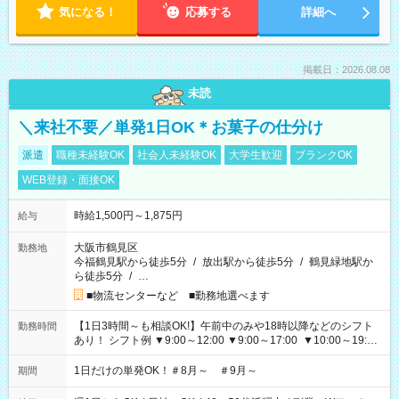
気になる！
応募する
詳細へ
掲載日：2026.08.08
未読
＼来社不要／単発1日OK＊お菓子の仕分け
派遣
職種未経験OK
社会人未経験OK
大学生歓迎
ブランクOK
WEB登録・面接OK
時給1,500円～1,875円
給与
大阪市鶴見区
勤務地
今福鶴見駅から徒歩5分
/
放出駅から徒歩5分
/
鶴見緑地駅か
ら徒歩5分
/
…
■物流センターなど ■勤務地選べます
【1日3時間～も相談OK!】午前中のみや18時以降などのシフト
勤務時間
あり！ シフト例 ▼9:00～12:00 ▼9:00～17:00 ▼10:00～19:00
▼18:00～21:00
1日だけの単発OK！＃8月～ ＃9月～
期間