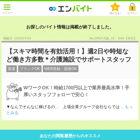
0
メニュー
気になる！
ログイン
お探しのバイト情報は掲載が終了しました。
掲載日 :2026
/
07
/
03
No.CRSF大阪_01・SAK【本社】
【スキマ時間を有効活用！】週2日や時短な
ど働き方多数＊介護施設でサポートスタッフ
派遣
ブランクOK
WEB登録・面接OK
WワークOK！時給1700円以上で業界最高水準！手
厚いスタッフフォローで安心！
▼なんでそんなに稼げるの... 上場企業グループ会社ならでは
...もっ
とみる
あなたの閲覧履歴からのオススメ