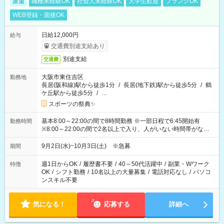
派遣
職種未経験OK
社会人未経験OK
大学生歓迎
ブランクOK
WEB登録・面接OK
日給12,000円
給与
交通費別途支給あり
別途支給
交通費
大阪市東住吉区
勤務地
長居(阪和線)駅から徒歩1分
/
長居(地下鉄)駅から徒歩5分
/
鶴
ケ丘駅から徒歩5分
/
…
スポーツの祭典✨
基本8:00～22:00の間で8時間勤務 ※一部日程で6:45開始有
勤務時間
※8:00～22:00の間で2名以上で入り、人がいない時間帯がない
ように相方と時間を分け合うイメージです
9月2日(水)~10月3日(土) ※急募
期間
週1日からOK
/
履歴書不要
/
40～50代活躍中
/
副業・Wワーク
特徴
OK
/
シフト勤務
/
10名以上の大量募集
/
電話対応なし
/
パソコ
ンスキル不要
気になる！
応募する
詳細へ