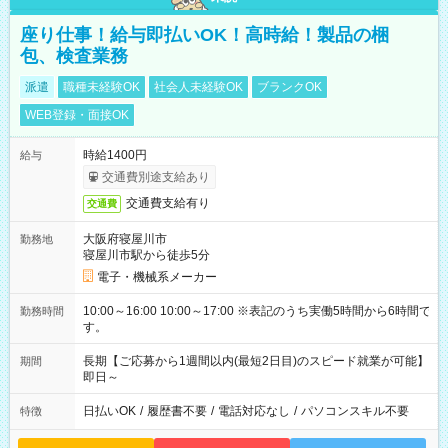
座り仕事！給与即払いOK！高時給！製品の梱
包、検査業務
派遣
職種未経験OK
社会人未経験OK
ブランクOK
WEB登録・面接OK
時給1400円
給与
交通費別途支給あり
交通費支給有り
交通費
大阪府寝屋川市
勤務地
寝屋川市駅から徒歩5分
電子・機械系メーカー
10:00～16:00 10:00～17:00 ※表記のうち実働5時間から6時間で
勤務時間
す。
長期【ご応募から1週間以内(最短2日目)のスピード就業が可能】
期間
即日～
日払いOK
/
履歴書不要
/
電話対応なし
/
パソコンスキル不要
特徴