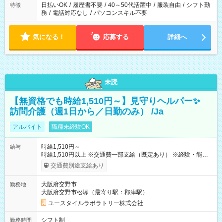
日払いOK
/
履歴書不要
/
40～50代活躍中
/
服装自由
/
シフト勤
特徴
務
/
電話対応なし
/
パソコンスキル不要
気になる！
応募する
詳細へ
未読
【無資格でも時給1,510円～】見守りヘルパー✨
訪問介護（週1日から／日勤のみ） /Ja
アルバイト
職種未経験OK
時給1,510円～
給与
時給1,510円以上 ※交通費一部支給（既定あり） ※経験・能力を
考慮して決定します 【収入例】 週1回勤務の場合：1,510円×8時
交通費別途支給あり
間×4回=4万8,320円 週3回勤務の場合：1,510円×8時間×12回
=14万4,960円 週5回勤務の場合：1,510円×8時間×20回=24万
大阪府交野市
勤務地
1,600円 【試用期間】試用期間あり 試用期間の長さ：2ヶ月
大阪府交野市松塚（最寄り駅：郡津駅）
※ 雇用形態と給与に、本採用時と異なる部分があります。 雇用
形態：本採用時と同じです。 給与：時給 1,180円以上
ユースタイルラボラトリー株式会社
シフト制
勤務時間