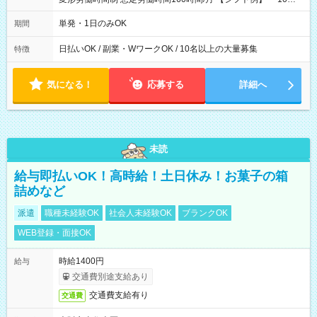
00～20：00
単発・1日のみOK
期間
日払いOK / 副業・WワークOK / 10名以上の大量募集
特徴
気になる！
応募する
詳細へ
未読
給与即払いOK！高時給！土日休み！お菓子の箱
詰めなど
派遣
職種未経験OK
社会人未経験OK
ブランクOK
WEB登録・面接OK
時給1400円
給与
交通費別途支給あり
交通費支給有り
交通費