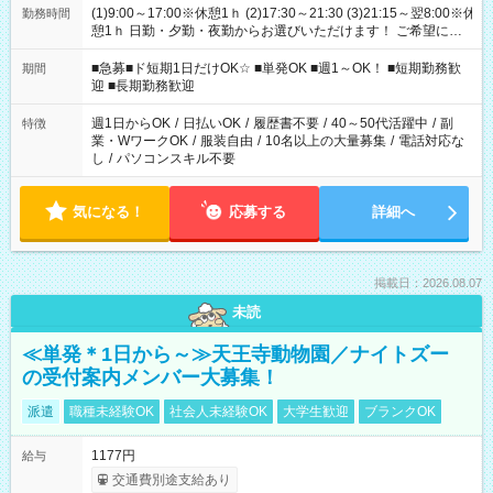
(1)9:00～17:00※休憩1ｈ (2)17:30～21:30 (3)21:15～翌8:00※休
勤務時間
憩1ｈ 日勤・夕勤・夜勤からお選びいただけます！ ご希望に合
わせて働けるお仕事です(*^^*) 【その他選べる勤務時間】 8-17
時/9-17時/9-18時/10-18時/11-21時/18-22時/20-翌4時/21-翌5
■急募■ド短期1日だけOK☆ ■単発OK ■週1～OK！ ■短期勤務歓
期間
時/22-翌6時/0-翌8時 ご自身のご都合で選んで頂ける完全自由シ
迎 ■長期勤務歓迎
フト！
週1日からOK
/
日払いOK
/
履歴書不要
/
40～50代活躍中
/
副
特徴
業・WワークOK
/
服装自由
/
10名以上の大量募集
/
電話対応な
し
/
パソコンスキル不要
気になる！
応募する
詳細へ
掲載日：2026.08.07
未読
≪単発＊1日から～≫天王寺動物園／ナイトズー
の受付案内メンバー大募集！
派遣
職種未経験OK
社会人未経験OK
大学生歓迎
ブランクOK
1177円
給与
交通費別途支給あり