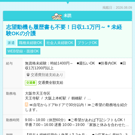
掲載日：2026.08.09
未読
志望動機も履歴書も不要！日収1.1万円～＊未経
験OKの介護
派遣
職種未経験OK
社会人未経験OK
ブランクOK
WEB登録・面接OK
無資格未経験：時給1400円～ ■週払いOK ■扶養内OK ■日
給与
収1万1200円以上
交通費別途支給あり
交通費全額支給
交通費
大阪市天王寺区
勤務地
天王寺駅
/
大阪上本町駅
/
鶴橋駅
/
…
≪自宅からドアtoドアで30分以内！≫ご希望の勤務地を紹介
します。
9:00～18:00（休憩60分） ■ご希望があれば下記シフトもOK！
勤務時間
早番 7:00～16:00 遅番 10:00～19:00 「家族と休みを合わせた
い」 「余裕を持って夕飯の準備がしたい」 「できれば残業はし
たくない」 など、ご希望を教えてくださいね。 ※Wワーク希望