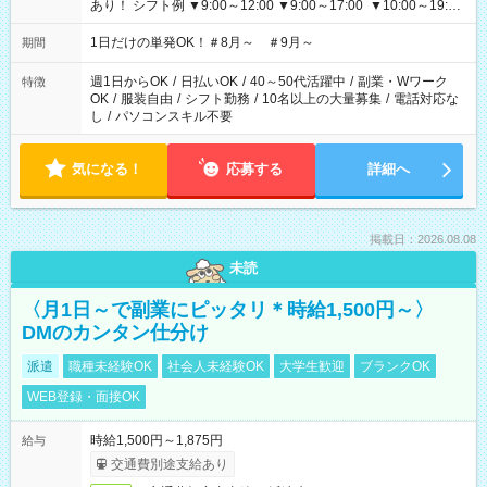
あり！ シフト例 ▼9:00～12:00 ▼9:00～17:00 ▼10:00～19:00
▼18:00～21:00
1日だけの単発OK！＃8月～ ＃9月～
期間
週1日からOK
/
日払いOK
/
40～50代活躍中
/
副業・Wワーク
特徴
OK
/
服装自由
/
シフト勤務
/
10名以上の大量募集
/
電話対応な
し
/
パソコンスキル不要
気になる！
応募する
詳細へ
掲載日：2026.08.08
未読
〈月1日～で副業にピッタリ＊時給1,500円～〉
DMのカンタン仕分け
派遣
職種未経験OK
社会人未経験OK
大学生歓迎
ブランクOK
WEB登録・面接OK
時給1,500円～1,875円
給与
交通費別途支給あり