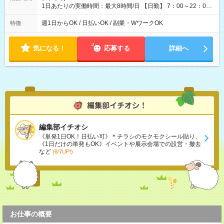
1日あたりの実働時間：最大8時間/日 【日勤】 7：00～22：00
の間で4～8時間勤務（休憩時間は法定通り） ※週1日～OK ／ 1
日4時間から勤務OK ／ 夜勤なし ＊＊ 勤務時間例 ＊＊ ■7時
週1日からOK / 日払いOK / 副業・WワークOK
特徴
から11時 ■9時から18時 ■17時から21時 など ※訪問先により
変動 ※曜日固定（毎週同じ曜日勤務）
気になる！
応募する
詳細へ
編集部イチオシ
《単発1日OK！日払い可》＊チラシのモクモクシール貼り、
《1日だけの単発もOK》イベントや展示会場での設営・撤去
など
(8/7UP!)
お仕事の概要