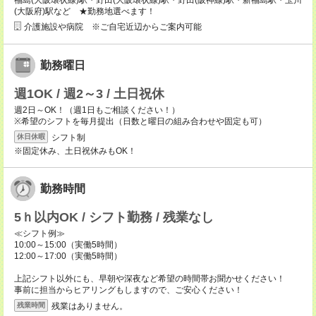
福島(大阪環状線)駅・野田(大阪環状線)駅・野田(阪神線)駅・新福島駅・玉川
(大阪府)駅など ★勤務地選べます！
介護施設や病院 ※ご自宅近辺からご案内可能
勤務曜日
週1OK / 週2～3 / 土日祝休
週2日～OK！（週1日もご相談ください！）
※希望のシフトを毎月提出（日数と曜日の組み合わせや固定も可）
シフト制
休日休暇
※固定休み、土日祝休みもOK！
勤務時間
5ｈ以内OK / シフト勤務 / 残業なし
≪シフト例≫
10:00～15:00（実働5時間）
12:00～17:00（実働5時間）
上記シフト以外にも、早朝や深夜など希望の時間帯お聞かせください！
事前に担当からヒアリングもしますので、ご安心ください！
残業はありません。
残業時間