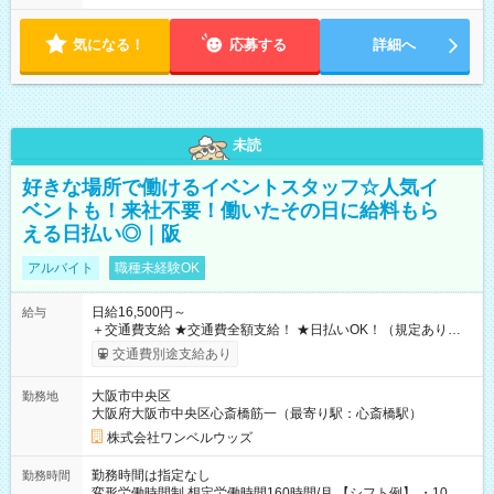
気になる！
応募する
詳細へ
未読
好きな場所で働けるイベントスタッフ☆人気イ
ベントも！来社不要！働いたその日に給料もら
える日払い◎｜阪
アルバイト
職種未経験OK
日給16,500円～
給与
＋交通費支給 ★交通費全額支給！ ★日払いOK！（規定あり） ┗
働いたその日に現金GET♪ お仕事後はコンビニATMから 日払
交通費別途支給あり
い分を引き落とせます！ 【試用期間】試用期間なし
大阪市中央区
勤務地
大阪府大阪市中央区心斎橋筋一（最寄り駅：心斎橋駅）
株式会社ワンベルウッズ
勤務時間は指定なし
勤務時間
変形労働時間制 想定労働時間160時間/月 【シフト例】 ・10：