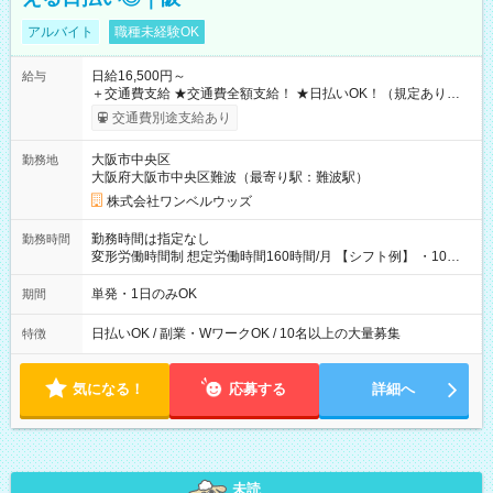
アルバイト
職種未経験OK
日給16,500円～
給与
＋交通費支給 ★交通費全額支給！ ★日払いOK！（規定あり） ┗
働いたその日に現金GET♪ お仕事後はコンビニATMから 日払
交通費別途支給あり
い分を引き落とせます！ 【試用期間】試用期間なし
大阪市中央区
勤務地
大阪府大阪市中央区難波（最寄り駅：難波駅）
株式会社ワンベルウッズ
勤務時間は指定なし
勤務時間
変形労働時間制 想定労働時間160時間/月 【シフト例】 ・10：
00～20：00
単発・1日のみOK
期間
日払いOK / 副業・WワークOK / 10名以上の大量募集
特徴
気になる！
応募する
詳細へ
未読