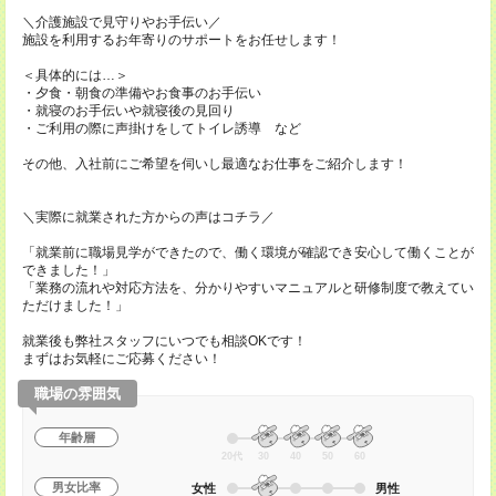
＼介護施設で見守りやお手伝い／
施設を利用するお年寄りのサポートをお任せします！
＜具体的には…＞
・夕食・朝食の準備やお食事のお手伝い
・就寝のお手伝いや就寝後の見回り
・ご利用の際に声掛けをしてトイレ誘導 など
その他、入社前にご希望を伺いし最適なお仕事をご紹介します！
＼実際に就業された方からの声はコチラ／
「就業前に職場見学ができたので、働く環境が確認でき安心して働くことが
できました！」
「業務の流れや対応方法を、分かりやすいマニュアルと研修制度で教えてい
ただけました！」
就業後も弊社スタッフにいつでも相談OKです！
まずはお気軽にご応募ください！
職場の雰囲気
年齢層
20代
30
40
50
60
男女比率
女性
男性