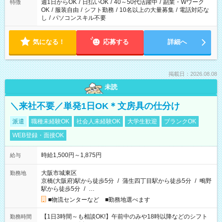
週1日からOK
/
日払いOK
/
40～50代活躍中
/
副業・Wワーク
特徴
OK
/
服装自由
/
シフト勤務
/
10名以上の大量募集
/
電話対応な
し
/
パソコンスキル不要
気になる！
応募する
詳細へ
掲載日：2026.08.08
未読
＼来社不要／単発1日OK＊文房具の仕分け
派遣
職種未経験OK
社会人未経験OK
大学生歓迎
ブランクOK
WEB登録・面接OK
時給1,500円～1,875円
給与
大阪市城東区
勤務地
京橋(大阪府)駅から徒歩5分
/
蒲生四丁目駅から徒歩5分
/
鴫野
駅から徒歩5分
/
…
■物流センターなど ■勤務地選べます
【1日3時間～も相談OK!】午前中のみや18時以降などのシフト
勤務時間