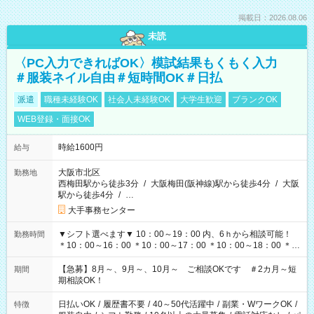
掲載日：2026.08.06
未読
〈PC入力できればOK〉模試結果もくもく入力
＃服装ネイル自由＃短時間OK＃日払
派遣
職種未経験OK
社会人未経験OK
大学生歓迎
ブランクOK
WEB登録・面接OK
時給1600円
給与
大阪市北区
勤務地
西梅田駅から徒歩3分
/
大阪梅田(阪神線)駅から徒歩4分
/
大阪
駅から徒歩4分
/
…
大手事務センター
▼シフト選べます▼ 10：00～19：00 内、6ｈから相談可能！
勤務時間
＊10：00～16：00 ＊10：00～17：00 ＊10：00～18：00 ＊
11：00～19：00 ＊12：00～19：00 ＊13：00～19：00
【急募】8月～、9月～、10月～ ご相談OKです ＃2カ月～短
期間
期相談OK！
日払いOK
/
履歴書不要
/
40～50代活躍中
/
副業・WワークOK
/
特徴