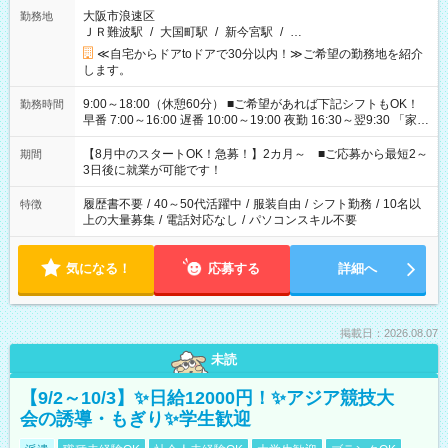
大阪市浪速区
勤務地
ＪＲ難波駅
/
大国町駅
/
新今宮駅
/
…
≪自宅からドアtoドアで30分以内！≫ご希望の勤務地を紹介
します。
9:00～18:00（休憩60分） ■ご希望があれば下記シフトもOK！
勤務時間
早番 7:00～16:00 遅番 10:00～19:00 夜勤 16:30～翌9:30 「家族
と休みを合わせたい」 「余裕を持って夕飯の準備がしたい」
「できれば残業はしたくない」 など、ご希望を教えてください
【8月中のスタートOK！急募！】2カ月～ ■ご応募から最短2～
期間
ね。 ※Wワーク希望の方へ 今ご覧のお仕事で希望する勤務時間
3日後に就業が可能です！
と、もう1つのお仕事の勤務時間。 合計で週40時間を超える場
合は応募できません。
履歴書不要
/
40～50代活躍中
/
服装自由
/
シフト勤務
/
10名以
特徴
上の大量募集
/
電話対応なし
/
パソコンスキル不要
気になる！
応募する
詳細へ
掲載日：2026.08.07
未読
【9/2～10/3】✨日給12000円！✨アジア競技大
会の誘導・もぎり✨学生歓迎