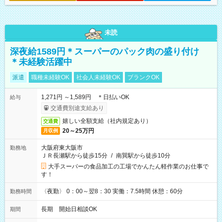
未読
深夜給1589円＊スーパーのパック肉の盛り付け
＊未経験活躍中
派遣
職種未経験OK
社会人未経験OK
ブランクOK
1,271円 ～1,589円 ＊日払いOK
給与
交通費別途支給あり
嬉しい全額支給（社内規定あり）
交通費
20～25万円
月収例
大阪府東大阪市
勤務地
ＪＲ長瀬駅から徒歩15分
/
南巽駅から徒歩10分
大手スーパーの食品加工の工場でかんたん軽作業のお仕事で
す！
〈夜勤〉 0：00～翌8：30 実働：7.5時間 休憩：60分
勤務時間
長期 開始日相談OK
期間