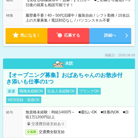
【現在も積極採用中！急募！】2カ月～ ■ご応募から最短2～3
期間
の方へ 今ご覧のお仕事で希望する勤務時間と、もう1つのお仕事
日後の就業も相談可能です！
の勤務時間。 合計で週40時間を超える場合は応募できません。
履歴書不要
/
40～50代活躍中
/
服装自由
/
シフト勤務
/
10名以
特徴
上の大量募集
/
電話対応なし
/
パソコンスキル不要
気になる！
応募する
詳細へ
掲載日：2026.08.09
未読
【オープニング募集】おばあちゃんのお散歩付
き添いも仕事の1つ
派遣
職種未経験OK
社会人未経験OK
ブランクOK
WEB登録・面接OK
無資格未経験：時給1400円～ ■週払いOK ■扶養内OK ■日
給与
収1万1200円以上
交通費別途支給あり
交通費全額支給
交通費