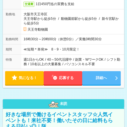
1日450円迄の実費を支給
交通費
大阪市天王寺区
勤務地
天王寺駅から徒歩5分
/
動物園前駅から徒歩5分
/
新今宮駅か
ら徒歩5分
天王寺動物園
16時30分～20時00分（休憩0分）／実働3時間30分
勤務時間
≪短期＊単発≫ 8・9・10月限定！
期間
週1日からOK
/
40～50代活躍中
/
副業・WワークOK
/
シフト勤
特徴
務
/
10名以上の大量募集
/
パソコンスキル不要
気になる！
応募する
詳細へ
未読
好きな場所で働けるイベントスタッフ☆人気イ
ベントも！来社不要！働いたその日に給料もら
える日払い◎｜阪