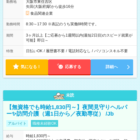
大阪市東住吉区
勤務地
矢田(大阪府)駅から徒歩16分
食品関連企業
8:30～17:30 ※表記のうち実働8時間です。
勤務時間
3ヶ月以上【ご応募から1週間以内(最短2日目)のスピード就業が
期間
可能】即日～
日払いOK
/
履歴書不要
/
電話対応なし
/
パソコンスキル不要
特徴
気になる！
応募する
詳細へ
未読
【無資格でも時給1,830円～】夜間見守りヘルパ
ー✨訪問介護（週1日から／夜勤専従） /Jb
アルバイト
職種未経験OK
時給1,830円～
給与