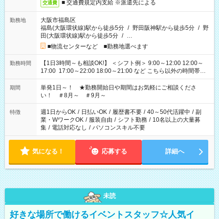
■ 交通費規定内支給 ※派遣先による
交通費
大阪市福島区
勤務地
福島(大阪環状線)駅から徒歩5分
/
野田阪神駅から徒歩5分
/
野
田(大阪環状線)駅から徒歩5分
/
…
■物流センターなど ■勤務地選べます
【1日3時間～も相談OK!】 ＜シフト例＞ 9:00～12:00 12:00～
勤務時間
17:00 17:00～22:00 18:00～21:00 など こちら以外の時間帯も
お気軽にご相談ください！
単発1日～！ ★勤務開始日や期間はお気軽にご相談くださ
期間
い！ ＃8月～ ＃9月～
週1日からOK
/
日払いOK
/
履歴書不要
/
40～50代活躍中
/
副
特徴
業・WワークOK
/
服装自由
/
シフト勤務
/
10名以上の大量募
集
/
電話対応なし
/
パソコンスキル不要
気になる！
応募する
詳細へ
未読
好きな場所で働けるイベントスタッフ☆人気イ