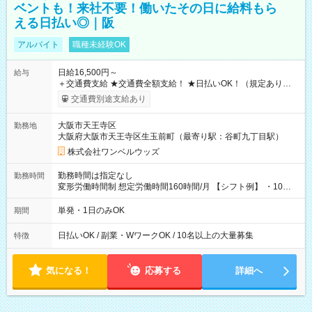
ベントも！来社不要！働いたその日に給料もら
える日払い◎｜阪
アルバイト
職種未経験OK
日給16,500円～
給与
＋交通費支給 ★交通費全額支給！ ★日払いOK！（規定あり） ┗
働いたその日に現金GET♪ お仕事後はコンビニATMから 日払
交通費別途支給あり
い分を引き落とせます！ 【試用期間】試用期間なし
大阪市天王寺区
勤務地
大阪府大阪市天王寺区生玉前町（最寄り駅：谷町九丁目駅）
株式会社ワンベルウッズ
勤務時間は指定なし
勤務時間
変形労働時間制 想定労働時間160時間/月 【シフト例】 ・10：
00～20：00
単発・1日のみOK
期間
日払いOK / 副業・WワークOK / 10名以上の大量募集
特徴
気になる！
応募する
詳細へ