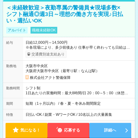
＜未経験歓迎＞夜勤専属の警備員★現場多数×
シフト融通◎週3日～理想の働き方を実現♪日払
い・週払いOK
アルバイト
職種未経験OK
日給12,000円～14,500円
給与
※各現場により、多少前後あり 仕事が早く終わっても日給は保
証されます。 【試用期間】試用期間なし
交通費別途支給あり
大阪市中央区
勤務地
大阪府大阪市中央区（最寄り駅：なんば駅）
株式会社アクト警備保障
シフト制
勤務時間
1日あたりの実働時間：最大8時間/日 20：00～5：00（休憩
1h） ※現場により開始時間が異なる場合があります。
短期（1ヶ月以内） / 春・夏・冬休み期間限定
期間
日払いOK / 副業・WワークOK / 10名以上の大量募集
特徴
気になる！
応募する
詳細へ