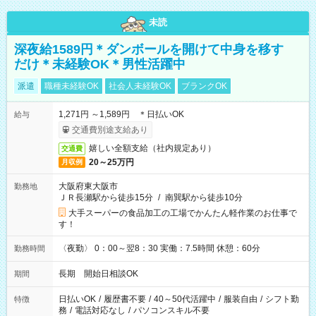
未読
深夜給1589円＊ダンボールを開けて中身を移す
だけ＊未経験OK＊男性活躍中
派遣
職種未経験OK
社会人未経験OK
ブランクOK
1,271円 ～1,589円 ＊日払いOK
給与
交通費別途支給あり
嬉しい全額支給（社内規定あり）
交通費
20～25万円
月収例
大阪府東大阪市
勤務地
ＪＲ長瀬駅から徒歩15分
/
南巽駅から徒歩10分
大手スーパーの食品加工の工場でかんたん軽作業のお仕事で
す！
〈夜勤〉 0：00～翌8：30 実働：7.5時間 休憩：60分
勤務時間
長期 開始日相談OK
期間
日払いOK
/
履歴書不要
/
40～50代活躍中
/
服装自由
/
シフト勤
特徴
務
/
電話対応なし
/
パソコンスキル不要