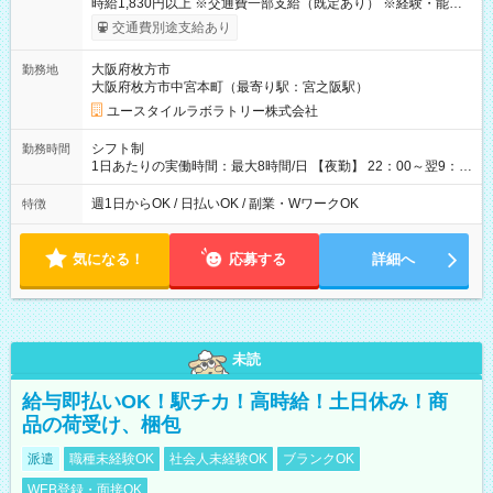
時給1,830円以上 ※交通費一部支給（既定あり） ※経験・能力を
考慮して決定します 【収入例】 週1回勤務の場合：1,830円×8時
交通費別途支給あり
間×4回=5万8,560円 週3回勤務の場合：1,830円×8時間×12回
=17万5,680円 【試用期間】試用期間あり 試用期間の長さ：2ヶ
大阪府枚方市
勤務地
月 ※ 雇用形態と給与に、本採用時と異なる部分があります。 雇
大阪府枚方市中宮本町（最寄り駅：宮之阪駅）
用形態：本採用時と同じです。 給与：時給 1,610円以上
ユースタイルラボラトリー株式会社
シフト制
勤務時間
1日あたりの実働時間：最大8時間/日 【夜勤】 22：00～翌9：
00 ※週1日～OK ／ 夜勤専従 ＊＊ 勤務時間例 ＊＊ ■22時か
ら翌7時 ■23時から翌8時 ■24時から翌9時 など ※上記の時間
週1日からOK / 日払いOK / 副業・WワークOK
特徴
内で8時間勤務（休憩1時間）ご利用者様により、時間は異なり
ます。 ※曜日固定（毎週同じ曜日での勤務となります）
気になる！
応募する
詳細へ
未読
給与即払いOK！駅チカ！高時給！土日休み！商
品の荷受け、梱包
派遣
職種未経験OK
社会人未経験OK
ブランクOK
WEB登録・面接OK