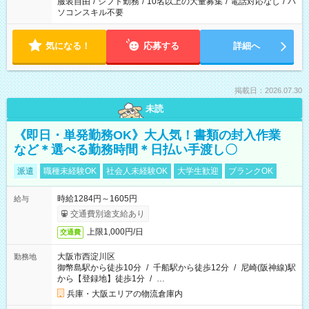
服装自由
/
シフト勤務
/
10名以上の大量募集
/
電話対応なし
/
パ
ソコンスキル不要
気になる！
応募する
詳細へ
掲載日：2026.07.30
未読
《即日・単発勤務OK》大人気！書類の封入作業
など＊選べる勤務時間＊日払い手渡し〇
派遣
職種未経験OK
社会人未経験OK
大学生歓迎
ブランクOK
時給1284円～1605円
給与
交通費別途支給あり
上限1,000円/日
交通費
大阪市西淀川区
勤務地
御幣島駅から徒歩10分
/
千船駅から徒歩12分
/
尼崎(阪神線)駅
から【登録地】徒歩1分
/
…
兵庫・大阪エリアの物流倉庫内