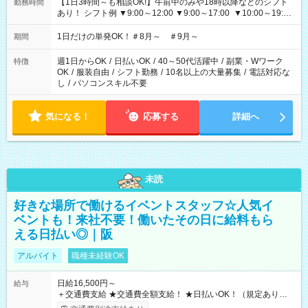
【1日3時間～も相談OK!】午前中のみや18時以降などのシフト
勤務時間
あり！ シフト例 ▼9:00～12:00 ▼9:00～17:00 ▼10:00～19:00
▼18:00～21:00
1日だけの単発OK！＃8月～ ＃9月～
期間
週1日からOK
/
日払いOK
/
40～50代活躍中
/
副業・Wワーク
特徴
OK
/
服装自由
/
シフト勤務
/
10名以上の大量募集
/
電話対応な
し
/
パソコンスキル不要
気になる！
応募する
詳細へ
未読
好きな場所で働けるイベントスタッフ☆人気イ
ベントも！来社不要！働いたその日に給料もら
える日払い◎｜阪
アルバイト
職種未経験OK
日給16,500円～
給与
＋交通費支給 ★交通費全額支給！ ★日払いOK！（規定あり） ┗
働いたその日に現金GET♪ お仕事後はコンビニATMから 日払