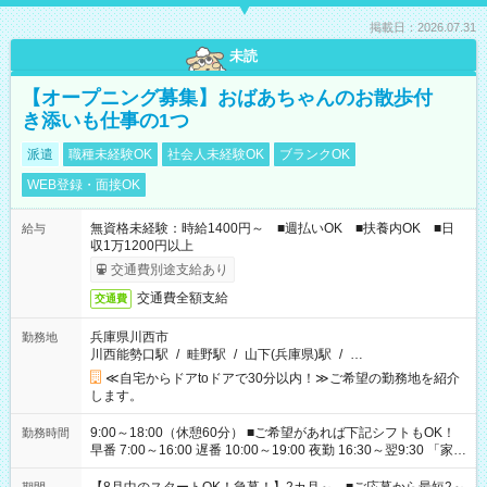
掲載日：2026.07.31
未読
【オープニング募集】おばあちゃんのお散歩付
き添いも仕事の1つ
派遣
職種未経験OK
社会人未経験OK
ブランクOK
WEB登録・面接OK
無資格未経験：時給1400円～ ■週払いOK ■扶養内OK ■日
給与
収1万1200円以上
交通費別途支給あり
交通費全額支給
交通費
兵庫県川西市
勤務地
川西能勢口駅
/
畦野駅
/
山下(兵庫県)駅
/
…
≪自宅からドアtoドアで30分以内！≫ご希望の勤務地を紹介
します。
9:00～18:00（休憩60分） ■ご希望があれば下記シフトもOK！
勤務時間
早番 7:00～16:00 遅番 10:00～19:00 夜勤 16:30～翌9:30 「家族
と休みを合わせたい」 「余裕を持って夕飯の準備がしたい」
「できれば残業はしたくない」 など、ご希望を教えてください