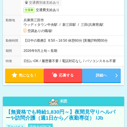
交通費別途支給あり
交通費支給あり
交通費
兵庫県三田市
勤務地
ウッディタウン中央駅
/
新三田駅
/
三田(兵庫県)駅
空調ありの職場!
【日中の勤務】 8:50～16:50 休憩60分 [実働]7時間00分
勤務時間
2026年9月上旬～長期
期間
日払いOK
/
履歴書不要
/
電話対応なし
/
パソコンスキル不要
特徴
気になる！
応募する
詳細へ
未読
【無資格でも時給1,830円～】夜間見守りヘルパ
ー✨訪問介護（週1日から／夜勤専従） /Jb
アルバイト
職種未経験OK