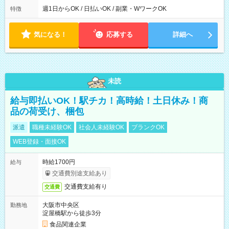
ら翌7時 ■23時から翌8時 ■24時から翌9時 など ※上記の時間
週1日からOK / 日払いOK / 副業・WワークOK
特徴
内で8時間勤務（休憩1時間）ご利用者様により、時間は異なり
ます。 ※曜日固定（毎週同じ曜日での勤務となります）
気になる！
応募する
詳細へ
未読
給与即払いOK！駅チカ！高時給！土日休み！商
品の荷受け、梱包
派遣
職種未経験OK
社会人未経験OK
ブランクOK
WEB登録・面接OK
時給1700円
給与
交通費別途支給あり
交通費支給有り
交通費
大阪市中央区
勤務地
淀屋橋駅から徒歩3分
食品関連企業