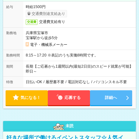
時給1500円
給与
交通費別途支給あり
交通費支給有り
交通費
兵庫県宝塚市
勤務地
宝塚駅から徒歩5分
電子・機械系メーカー
8:15～17:20 ※表記のうち実働8時間です。
勤務時間
長期【ご応募から1週間以内(最短2日目)のスピード就業が可能】
期間
即日～
日払いOK
/
履歴書不要
/
電話対応なし
/
パソコンスキル不要
特徴
気になる！
応募する
詳細へ
未読
好きな場所で働けるイベントスタッフ☆人気イ