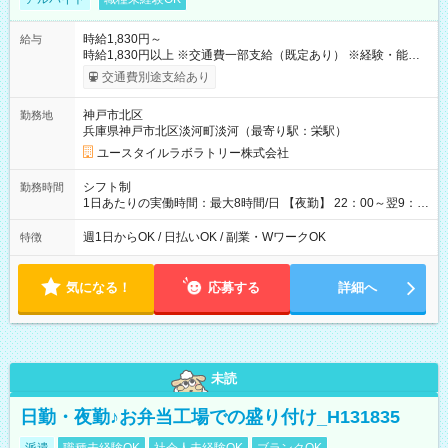
時給1,830円～
給与
時給1,830円以上 ※交通費一部支給（既定あり） ※経験・能力を
考慮して決定します 【収入例】 週1回勤務の場合：1,830円×8時
交通費別途支給あり
間×4回=5万8,560円 週3回勤務の場合：1,830円×8時間×12回
=17万5,680円 【試用期間】試用期間あり 試用期間の長さ：2ヶ
神戸市北区
勤務地
月 ※ 雇用形態と給与に、本採用時と異なる部分があります。 雇
兵庫県神戸市北区淡河町淡河（最寄り駅：栄駅）
用形態：本採用時と同じです。 給与：時給 1,550円以上
ユースタイルラボラトリー株式会社
シフト制
勤務時間
1日あたりの実働時間：最大8時間/日 【夜勤】 22：00～翌9：
00 ※週1日～OK ／ 夜勤専従 ＊＊ 勤務時間例 ＊＊ ■22時か
ら翌7時 ■23時から翌8時 ■24時から翌9時 など ※上記の時間
週1日からOK / 日払いOK / 副業・WワークOK
特徴
内で8時間勤務（休憩1時間）ご利用者様により、時間は異なり
ます。 ※曜日固定（毎週同じ曜日での勤務となります）
気になる！
応募する
詳細へ
未読
日勤・夜勤♪お弁当工場での盛り付け_H131835