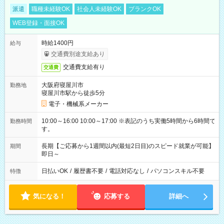
派遣
職種未経験OK
社会人未経験OK
ブランクOK
WEB登録・面接OK
時給1400円
給与
交通費別途支給あり
交通費支給有り
交通費
大阪府寝屋川市
勤務地
寝屋川市駅から徒歩5分
電子・機械系メーカー
10:00～16:00 10:00～17:00 ※表記のうち実働5時間から6時間で
勤務時間
す。
長期【ご応募から1週間以内(最短2日目)のスピード就業が可能】
期間
即日～
日払いOK
/
履歴書不要
/
電話対応なし
/
パソコンスキル不要
特徴
気になる！
応募する
詳細へ