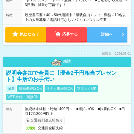
【8月中のスタートOK！急募！】2カ月～ ■ご応募から最短2～
期間
ね。 ※Wワーク希望の方へ 今ご覧のお仕事で希望する勤務時間
3日後に就業が可能です！
と、もう1つのお仕事の勤務時間。 合計で週40時間を超える場
合は応募できません。
履歴書不要
/
40～50代活躍中
/
服装自由
/
シフト勤務
/
10名以
特徴
上の大量募集
/
電話対応なし
/
パソコンスキル不要
気になる！
応募する
詳細へ
掲載日：2026.08.01
未読
説明会参加で全員に【現金2千円相当プレゼン
ト】生活のお手伝い
派遣
職種未経験OK
社会人未経験OK
ブランクOK
WEB登録・面接OK
無資格未経験：時給1400円～ ■週払いOK ■扶養内OK ■日
給与
収1万1200円以上
交通費別途支給あり
交通費全額支給
交通費