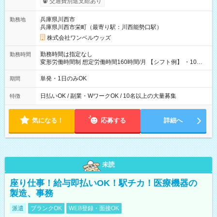
交通費別途支給あり
い分を引き落とせます！ 【試用期間】試用期間なし
兵庫県川西市
勤務地
兵庫県川西市栄町（最寄り駅：川西能勢口駅）
株式会社ワンベルウッズ
勤務時間は指定なし
勤務時間
変形労働時間制 想定労働時間160時間/月 【シフト例】 ・10：
00～20：00
単発・1日のみOK
期間
日払いOK / 副業・WワークOK / 10名以上の大量募集
特徴
気になる！
応募する
詳細へ
未読
座り仕事！給与即払いOK！駅チカ！医療機器の
製造、事務
派遣
ブランクOK
WEB登録・面接OK