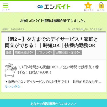
0
メニュー
気になる！
ログイン
お探しのバイト情報は掲載が終了しました。
掲載日 :2026
/
07
/
15
No.CRSF兵庫_26・DSS【本社】
【週2～】夕方までのデイサービス＊家庭と
両立ができる！｜時短OK｜扶養内勤務OK
派遣
職種未経験OK
ブランクOK
WEB登録・面接OK
＼1日5時間から勤務OK！／短い時間で効率良く稼
げる！日払いもOK！
▼負担が少ないデイサービスでのお仕事です！ 比較的元気なお年
...
もっとみる
あなたの閲覧履歴からのオススメ