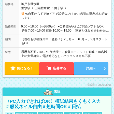
神戸市垂水区
勤務地
垂水駅
/
山陽垂水駅
/
舞子駅
/
…
≪自宅からドアtoドアで30分以内！≫ご希望の勤務地を紹介
します。
9:00～18:00（休憩60分） ■ご希望があれば下記シフトもOK！
勤務時間
早番 7:00～16:00 遅番 10:00～19:00 「家族と休みを合わせた
い」 「余裕を持って夕飯の準備がしたい」 「できれば残業はし
たくない」 など、ご希望を教えてくださいね。 ※Wワーク希望
【現在も積極採用中！急募！】2カ月～ ■8月～、9月スタート
期間
の方へ 今ご覧のお仕事で希望する勤務時間と、もう1つのお仕事
もOK！
の勤務時間。 合計で週40時間を超える場合は応募できません。
履歴書不要
/
40～50代活躍中
/
服装自由
/
シフト勤務
/
10名以
特徴
上の大量募集
/
電話対応なし
/
パソコンスキル不要
気になる！
応募する
詳細へ
掲載日：2026.08.06
未読
〈PC入力できればOK〉模試結果もくもく入力
＃服装ネイル自由＃短時間OK＃日払