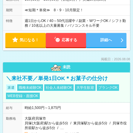
≪短期＊単発≫ 8・9・10月限定！
期間
週1日からOK
/
40～50代活躍中
/
副業・WワークOK
/
シフト勤
特徴
務
/
10名以上の大量募集
/
パソコンスキル不要
気になる！
応募する
詳細へ
掲載日：2026.08.08
未読
＼来社不要／単発1日OK＊お菓子の仕分け
派遣
職種未経験OK
社会人未経験OK
大学生歓迎
ブランクOK
WEB登録・面接OK
時給1,500円～1,875円
給与
大阪府貝塚市
勤務地
貝塚(大阪府)駅から徒歩5分
/
東貝塚駅から徒歩5分
/
貝塚市役
所前駅から徒歩5分
/
…