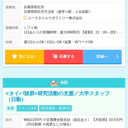
=17万5,680円 【試用期間】試用期間あり 試用期間の長さ：2ヶ
兵庫県明石市
勤務地
月 ※ 雇用形態と給与に、本採用時と異なる部分があります。 雇
兵庫県明石市天文町（最寄り駅：人丸前駅）
用形態：本採用時と同じです。 給与：時給 1,550円以上
ユースタイルラボラトリー株式会社
シフト制
勤務時間
1日あたりの実働時間：最大8時間/日 【夜勤】 22：00～翌9：
00 ※週1日～OK ／ 夜勤専従 ＊＊ 勤務時間例 ＊＊ ■22時か
ら翌7時 ■23時から翌8時 ■24時から翌9時 など ※上記の時間
週1日からOK / 日払いOK / 副業・WワークOK
特徴
内で8時間勤務（休憩1時間）ご利用者様により、時間は異なり
ます。 ※曜日固定（毎週同じ曜日での勤務となります）
気になる！
応募する
詳細へ
未読
<タイパ抜群>研究活動の支援／大学スタッフ
（日勤）
派遣
ブランクOK
WEB登録・面接OK
時給2200円 ※交通費全額支給（規定あり） 【月収例】30.8万円
給与
（20日勤務 ※残業なしの場合）