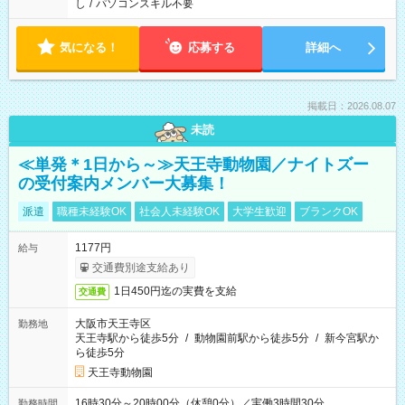
し
/
パソコンスキル不要
気になる！
応募する
詳細へ
掲載日：2026.08.07
未読
≪単発＊1日から～≫天王寺動物園／ナイトズー
の受付案内メンバー大募集！
派遣
職種未経験OK
社会人未経験OK
大学生歓迎
ブランクOK
1177円
給与
交通費別途支給あり
1日450円迄の実費を支給
交通費
大阪市天王寺区
勤務地
天王寺駅から徒歩5分
/
動物園前駅から徒歩5分
/
新今宮駅か
ら徒歩5分
天王寺動物園
16時30分～20時00分（休憩0分）／実働3時間30分
勤務時間