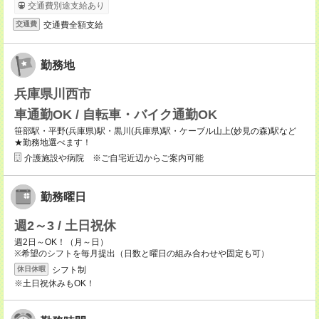
交通費別途支給あり
交通費全額支給
交通費
勤務地
兵庫県川西市
車通勤OK / 自転車・バイク通勤OK
笹部駅・平野(兵庫県)駅・黒川(兵庫県)駅・ケーブル山上(妙見の森)駅など
★勤務地選べます！
介護施設や病院 ※ご自宅近辺からご案内可能
勤務曜日
週2～3 / 土日祝休
週2日～OK！（月～日）
※希望のシフトを毎月提出（日数と曜日の組み合わせや固定も可）
シフト制
休日休暇
※土日祝休みもOK！