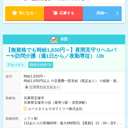
気になる！
応募する
詳細へ
未読
【無資格でも時給1,830円～】夜間見守りヘルパ
ー✨訪問介護（週1日から／夜勤専従） /Jb
アルバイト
職種未経験OK
時給1,830円～
給与
時給1,830円以上 ※交通費一部支給（既定あり） ※経験・能力を
考慮して決定します 【収入例】 週1回勤務の場合：1,830円×8時
交通費別途支給あり
間×4回=5万8,560円 週3回勤務の場合：1,830円×8時間×12回
=17万5,680円 【試用期間】試用期間あり 試用期間の長さ：2ヶ
兵庫県宝塚市
勤務地
月 ※ 雇用形態と給与に、本採用時と異なる部分があります。 雇
兵庫県宝塚市小浜（最寄り駅：清荒神駅）
用形態：本採用時と同じです。 給与：時給 1,550円以上
ユースタイルラボラトリー株式会社
シフト制
勤務時間
1日あたりの実働時間：最大8時間/日 【夜勤】 22：00～翌9：
00 ※週1日～OK ／ 夜勤専従 ＊＊ 勤務時間例 ＊＊ ■22時か