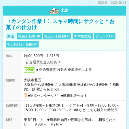
掲載日：2026.08.08
未読
〈カンタン作業！〉スキマ時間にサクッと＊お
菓子の仕分け
派遣
職種未経験OK
社会人未経験OK
大学生歓迎
ブランクOK
WEB登録・面接OK
時給1,500円～1,875円
給与
交通費別途支給あり
■ 交通費規定内支給 ※派遣先による
交通費
大阪市北区
勤務地
大阪駅から徒歩5分
/
大阪梅田(阪急線)駅から徒歩5分
/
梅田
(地下鉄)駅から徒歩5分
/
…
■物流センターなど ■勤務地選べます
【1日3時間～も相談OK!】 ＜シフト例＞ 9:00～12:00 10:00～
勤務時間
15:00 12:00～17:00 18:00～21:00 など こちら以外の時間帯も
お気軽にご相談ください！
単発1日～！ ★勤務開始日や期間はお気軽にご相談くださ
期間
い！ ＃8月～ ＃9月～