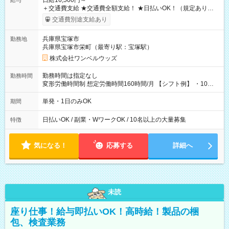
日給16,500円～
給与
＋交通費支給 ★交通費全額支給！ ★日払いOK！（規定あり） ┗
働いたその日に現金GET♪ お仕事後はコンビニATMから 日払
交通費別途支給あり
い分を引き落とせます！ 【試用期間】試用期間なし
兵庫県宝塚市
勤務地
兵庫県宝塚市栄町（最寄り駅：宝塚駅）
株式会社ワンベルウッズ
勤務時間は指定なし
勤務時間
変形労働時間制 想定労働時間160時間/月 【シフト例】 ・10：
00～20：00
単発・1日のみOK
期間
日払いOK / 副業・WワークOK / 10名以上の大量募集
特徴
気になる！
応募する
詳細へ
未読
座り仕事！給与即払いOK！高時給！製品の梱
包、検査業務