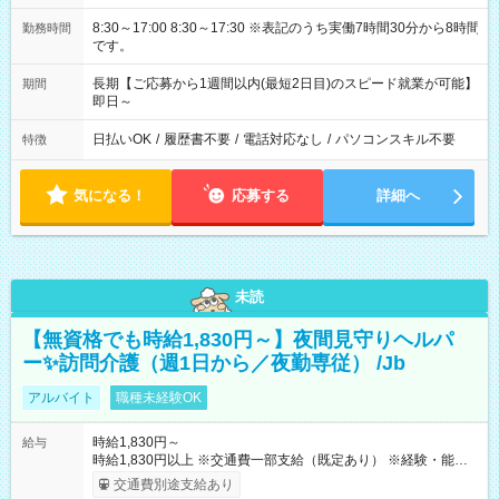
8:30～17:00 8:30～17:30 ※表記のうち実働7時間30分から8時間
勤務時間
です。
長期【ご応募から1週間以内(最短2日目)のスピード就業が可能】
期間
即日～
日払いOK
/
履歴書不要
/
電話対応なし
/
パソコンスキル不要
特徴
気になる！
応募する
詳細へ
未読
【無資格でも時給1,830円～】夜間見守りヘルパ
ー✨訪問介護（週1日から／夜勤専従） /Jb
アルバイト
職種未経験OK
時給1,830円～
給与
時給1,830円以上 ※交通費一部支給（既定あり） ※経験・能力を
考慮して決定します 【収入例】 週1回勤務の場合：1,830円×8時
交通費別途支給あり
間×4回=5万8,560円 週3回勤務の場合：1,830円×8時間×12回