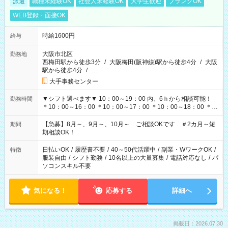
派遣
職種未経験OK
社会人未経験OK
大学生歓迎
ブランクOK
WEB登録・面接OK
時給1600円
給与
大阪市北区
勤務地
西梅田駅から徒歩3分
/
大阪梅田(阪神線)駅から徒歩4分
/
大阪
駅から徒歩4分
/
…
大手事務センター
▼シフト選べます▼ 10：00～19：00 内、6ｈから相談可能！
勤務時間
＊10：00～16：00 ＊10：00～17：00 ＊10：00～18：00 ＊
11：00～19：00 ＊12：00～19：00 ＊13：00～19：00
【急募】8月～、9月～、10月～ ご相談OKです ＃2カ月～短
期間
期相談OK！
日払いOK
/
履歴書不要
/
40～50代活躍中
/
副業・WワークOK
/
特徴
服装自由
/
シフト勤務
/
10名以上の大量募集
/
電話対応なし
/
パ
ソコンスキル不要
気になる！
応募する
詳細へ
掲載日：2026.07.30