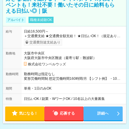
ベントも！来社不要！働いたその日に給料もら
える日払い◎｜阪
アルバイト
職種未経験OK
日給16,500円～
給与
＋交通費支給 ★交通費全額支給！ ★日払いOK！（規定あり） ┗
働いたその日に現金GET♪ お仕事後はコンビニATMから 日払
交通費別途支給あり
い分を引き落とせます！ 【試用期間】試用期間なし
大阪市中央区
勤務地
大阪府大阪市中央区難波（最寄り駅：難波駅）
株式会社ワンベルウッズ
勤務時間は指定なし
勤務時間
変形労働時間制 想定労働時間160時間/月 【シフト例】 ・10：
00～20：00
単発・1日のみOK
期間
日払いOK / 副業・WワークOK / 10名以上の大量募集
特徴
気になる！
応募する
詳細へ