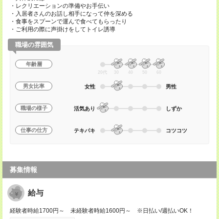
・レクリエーションの準備やお手伝い
・入居者さんのお話し相手になって仲を深める
・食事をスプーンで運んで食べてもらったり
・ご利用の際に声掛けをしてトイレ誘導
職場の雰囲気
年齢層
20代
30
40
50
60
男女比率
女性
男性
職場の様子
活気あり
しずか
仕事の仕方
テキパキ
コツコツ
募集情報
給与
経験者時給1700円～ 未経験者時給1600円～ ※日払い/週払いOK！