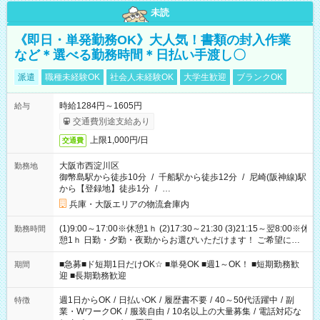
未読
《即日・単発勤務OK》大人気！書類の封入作業
など＊選べる勤務時間＊日払い手渡し〇
派遣
職種未経験OK
社会人未経験OK
大学生歓迎
ブランクOK
時給1284円～1605円
給与
交通費別途支給あり
上限1,000円/日
交通費
大阪市西淀川区
勤務地
御幣島駅から徒歩10分
/
千船駅から徒歩12分
/
尼崎(阪神線)駅
から【登録地】徒歩1分
/
…
兵庫・大阪エリアの物流倉庫内
(1)9:00～17:00※休憩1ｈ (2)17:30～21:30 (3)21:15～翌8:00※休
勤務時間
憩1ｈ 日勤・夕勤・夜勤からお選びいただけます！ ご希望に合
わせて働けるお仕事です(*^^*) 【その他選べる勤務時間】 8-17
時/9-17時/9-18時/10-18時/11-21時/18-22時/20-翌4時/21-翌5
■急募■ド短期1日だけOK☆ ■単発OK ■週1～OK！ ■短期勤務歓
期間
時/22-翌6時/0-翌8時 ご自身のご都合で選んで頂ける完全自由シ
迎 ■長期勤務歓迎
フト！
週1日からOK
/
日払いOK
/
履歴書不要
/
40～50代活躍中
/
副
特徴
業・WワークOK
/
服装自由
/
10名以上の大量募集
/
電話対応な