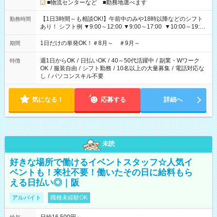
■物流センターなど ■勤務地選べます
【1日3時間～も相談OK!】午前中のみや18時以降などのシフト
勤務時間
あり！ シフト例 ▼9:00～12:00 ▼9:00～17:00 ▼10:00～19:00
▼18:00～21:00
1日だけの単発OK！＃8月～ ＃9月～
期間
週1日からOK
/
日払いOK
/
40～50代活躍中
/
副業・Wワーク
特徴
OK
/
服装自由
/
シフト勤務
/
10名以上の大量募集
/
電話対応な
し
/
パソコンスキル不要
気になる！
応募する
詳細へ
未読
好きな場所で働けるイベントスタッフ☆人気イ
ベントも！来社不要！働いたその日に給料もら
える日払い◎｜阪
アルバイト
職種未経験OK