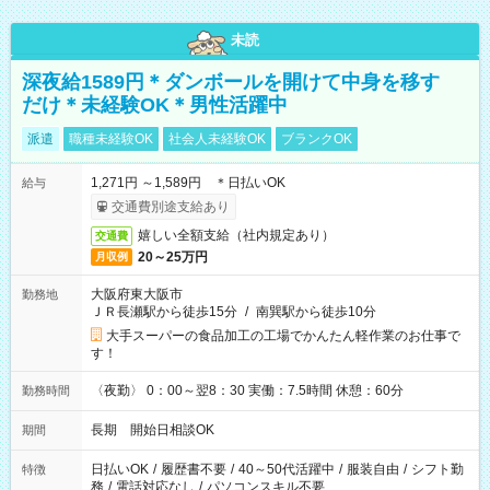
未読
深夜給1589円＊ダンボールを開けて中身を移す
だけ＊未経験OK＊男性活躍中
派遣
職種未経験OK
社会人未経験OK
ブランクOK
1,271円 ～1,589円 ＊日払いOK
給与
交通費別途支給あり
嬉しい全額支給（社内規定あり）
交通費
20～25万円
月収例
大阪府東大阪市
勤務地
ＪＲ長瀬駅から徒歩15分
/
南巽駅から徒歩10分
大手スーパーの食品加工の工場でかんたん軽作業のお仕事で
す！
〈夜勤〉 0：00～翌8：30 実働：7.5時間 休憩：60分
勤務時間
長期 開始日相談OK
期間
日払いOK
/
履歴書不要
/
40～50代活躍中
/
服装自由
/
シフト勤
特徴
務
/
電話対応なし
/
パソコンスキル不要