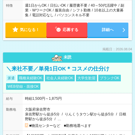
週1日からOK
/
日払いOK
/
履歴書不要
/
40～50代活躍中
/
副
特徴
業・WワークOK
/
服装自由
/
シフト勤務
/
10名以上の大量募
集
/
電話対応なし
/
パソコンスキル不要
気になる！
応募する
詳細へ
掲載日：2026.08.04
未読
＼来社不要／単発1日OK＊コスメの仕分け
派遣
職種未経験OK
社会人未経験OK
大学生歓迎
ブランクOK
WEB登録・面接OK
時給1,500円～1,875円
給与
大阪府泉佐野市
勤務地
泉佐野駅から徒歩5分
/
りんくうタウン駅から徒歩5分
/
日根
野駅から徒歩5分
/
…
■物流センターなど ■勤務地選べます