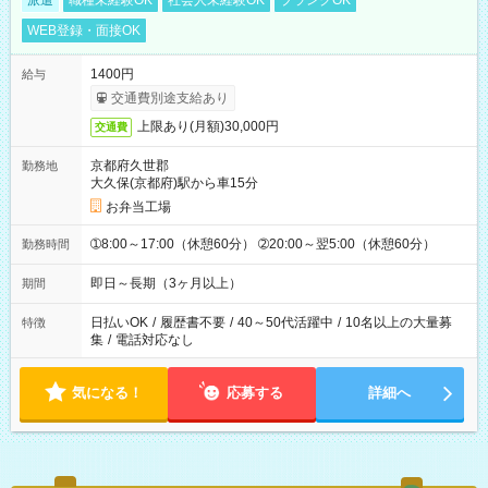
派遣
職種未経験OK
社会人未経験OK
ブランクOK
WEB登録・面接OK
1400円
給与
交通費別途支給あり
上限あり(月額)30,000円
交通費
京都府久世郡
勤務地
大久保(京都府)駅から車15分
お弁当工場
➀8:00～17:00（休憩60分） ➁20:00～翌5:00（休憩60分）
勤務時間
即日～長期（3ヶ月以上）
期間
日払いOK
/
履歴書不要
/
40～50代活躍中
/
10名以上の大量募
特徴
集
/
電話対応なし
気になる！
応募する
詳細へ