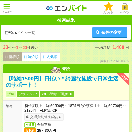
0
メニュー
気になる！
ログイン
検索結果
条件の変更
笹部のバイト一覧
33
1,460
件中
1
～
33
件表示
平均時給:
円
新着順
時給順
人気順
掲載日：2026.08.05
未読
NEW
【時給1500円】日払い＊綺麗な施設で日常生活
のサポート！
派遣
ブランクOK
WEB登録・面接OK
初任者以上：時給1500円～1875円 / 介護福祉士：時給1700円～
給与
2125円 ■日払いOK
交通費別途支給あり
全額支給
交通費
25～30万円
月収例