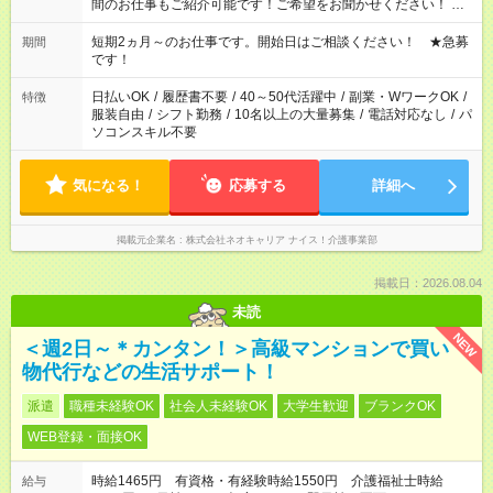
間のお仕事もご紹介可能です！ご希望をお聞かせください！ ★
家庭の都合でお休みが必要な場合も遠慮なくご相談ください。
※週最低15時間以上の勤務が必要です
短期2ヵ月～のお仕事です。開始日はご相談ください！ ★急募
期間
です！
日払いOK
/
履歴書不要
/
40～50代活躍中
/
副業・WワークOK
/
特徴
服装自由
/
シフト勤務
/
10名以上の大量募集
/
電話対応なし
/
パ
ソコンスキル不要
気になる！
応募する
詳細へ
掲載元企業名
株式会社ネオキャリア ナイス！介護事業部
掲載日：2026.08.04
未読
NEW
＜週2日～＊カンタン！＞高級マンションで買い
物代行などの生活サポート！
派遣
職種未経験OK
社会人未経験OK
大学生歓迎
ブランクOK
WEB登録・面接OK
時給1465円 有資格・有経験時給1550円 介護福祉士時給
給与