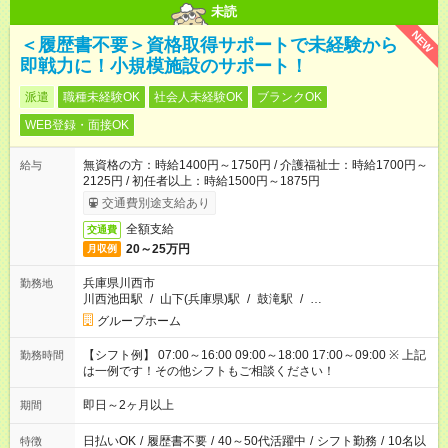
未読
NEW
＜履歴書不要＞資格取得サポートで未経験から
即戦力に！小規模施設のサポート！
派遣
職種未経験OK
社会人未経験OK
ブランクOK
WEB登録・面接OK
無資格の方：時給1400円～1750円 / 介護福祉士：時給1700円～
給与
2125円 / 初任者以上：時給1500円～1875円
交通費別途支給あり
全額支給
交通費
20～25万円
月収例
兵庫県川西市
勤務地
川西池田駅
/
山下(兵庫県)駅
/
鼓滝駅
/
…
グループホーム
【シフト例】 07:00～16:00 09:00～18:00 17:00～09:00 ※ 上記
勤務時間
は一例です！その他シフトもご相談ください！
即日～2ヶ月以上
期間
日払いOK
/
履歴書不要
/
40～50代活躍中
/
シフト勤務
/
10名以
特徴