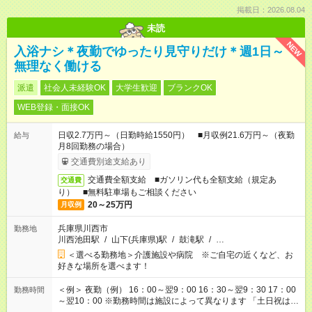
掲載日：2026.08.04
未読
NEW
入浴ナシ＊夜勤でゆったり見守りだけ＊週1日～
無理なく働ける
派遣
社会人未経験OK
大学生歓迎
ブランクOK
WEB登録・面接OK
日収2.7万円～（日勤時給1550円） ■月収例21.6万円～（夜勤
給与
月8回勤務の場合）
交通費別途支給あり
交通費全額支給 ■ガソリン代も全額支給（規定あ
交通費
り） ■無料駐車場もご相談ください
20～25万円
月収例
兵庫県川西市
勤務地
川西池田駅
/
山下(兵庫県)駅
/
鼓滝駅
/
…
＜選べる勤務地＞介護施設や病院 ※ご自宅の近くなど、お
好きな場所を選べます！
＜例＞ 夜勤（例） 16：00～翌9：00 16：30～翌9：30 17：00
勤務時間
～翌10：00 ※勤務時間は施設によって異なります 「土日祝は休