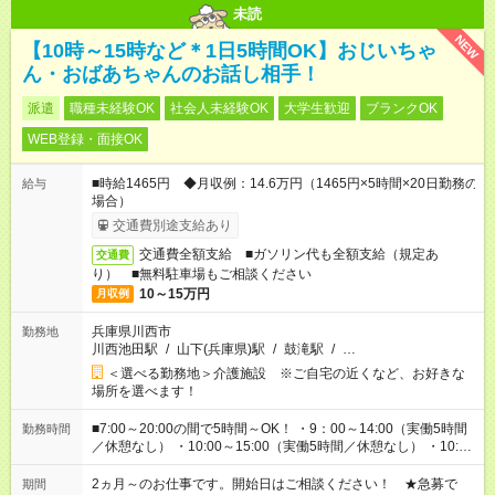
未読
NEW
【10時～15時など＊1日5時間OK】おじいちゃ
ん・おばあちゃんのお話し相手！
派遣
職種未経験OK
社会人未経験OK
大学生歓迎
ブランクOK
WEB登録・面接OK
■時給1465円 ◆月収例：14.6万円（1465円×5時間×20日勤務の
給与
場合）
交通費別途支給あり
交通費全額支給 ■ガソリン代も全額支給（規定あ
交通費
り） ■無料駐車場もご相談ください
10～15万円
月収例
兵庫県川西市
勤務地
川西池田駅
/
山下(兵庫県)駅
/
鼓滝駅
/
…
＜選べる勤務地＞介護施設 ※ご自宅の近くなど、お好きな
場所を選べます！
■7:00～20:00の間で5時間～OK！ ・9：00～14:00（実働5時間
勤務時間
／休憩なし） ・10:00～15:00（実働5時間／休憩なし） ・10:00
～16:00（実働5時間／休憩1時間） ・7：00～12:00（実働5時間
／休憩なし） ・12:00～17:00（実働5時間／休憩1時間） など ※
2ヵ月～のお仕事です。開始日はご相談ください！ ★急募で
期間