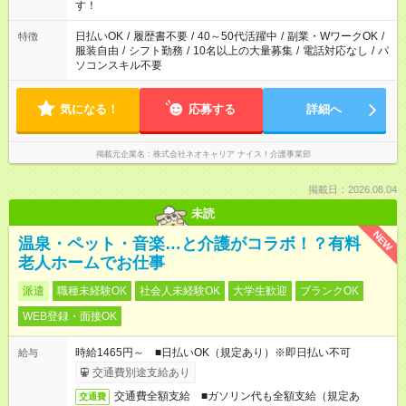
シフト制／上記は一例です。 ご希望をお聞かせください。
す！
日払いOK
/
履歴書不要
/
40～50代活躍中
/
副業・WワークOK
/
特徴
服装自由
/
シフト勤務
/
10名以上の大量募集
/
電話対応なし
/
パ
ソコンスキル不要
気になる！
応募する
詳細へ
掲載元企業名
株式会社ネオキャリア ナイス！介護事業部
掲載日：2026.08.04
未読
NEW
温泉・ペット・音楽…と介護がコラボ！？有料
老人ホームでお仕事
派遣
職種未経験OK
社会人未経験OK
大学生歓迎
ブランクOK
WEB登録・面接OK
時給1465円～ ■日払いOK（規定あり）※即日払い不可
給与
交通費別途支給あり
交通費全額支給 ■ガソリン代も全額支給（規定あ
交通費