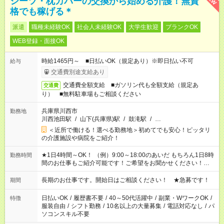
シーツ・枕カバーの交換から始める介護！無資
格でも稼げる＊
派遣
職種未経験OK
社会人未経験OK
大学生歓迎
ブランクOK
WEB登録・面接OK
時給1465円～ ■日払いOK（規定あり）※即日払い不可
給与
交通費別途支給あり
交通費全額支給 ■ガソリン代も全額支給（規定あ
交通費
り） ■無料駐車場もご相談ください
兵庫県川西市
勤務地
川西池田駅
/
山下(兵庫県)駅
/
鼓滝駅
/
…
＜近所で働ける！選べる勤務地＞初めてでも安心！ピッタリ
の介護施設や病院をご紹介！
★1日4時間～OK！ （例）9:00～18:00のあいだ もちろん1日8時
勤務時間
間のお仕事もご紹介可能です！ご希望をお聞かせください！★家
庭の都合でお休みが必要な場合も遠慮なくご相談ください。 ※
週最低15時間以上の勤務が必要です
長期のお仕事です。開始日はご相談ください！ ★急募です！
期間
日払いOK
/
履歴書不要
/
40～50代活躍中
/
副業・WワークOK
/
特徴
服装自由
/
シフト勤務
/
10名以上の大量募集
/
電話対応なし
/
パ
ソコンスキル不要