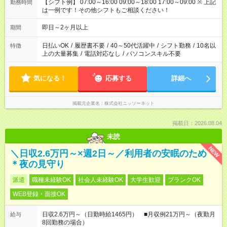
【シフト例】 07:00～16:00 09:00～18:00 17:00～09:00 ※ 上記
勤務時間
は一例です！その他シフトもご相談ください！
即日～2ヶ月以上
期間
日払いOK
/
履歴書不要
/
40～50代活躍中
/
シフト勤務
/
10名以
特徴
上の大量募集
/
電話対応なし
/
パソコンスキル不要
気になる！
応募する
詳細へ
掲載元企業名
株式会社ニッソーネット
掲載日：2026.08.04
未読
NEW
＼日収2.6万円～×週2日～／利用者の安眠のため
＊夜の見守り
派遣
職種未経験OK
社会人未経験OK
大学生歓迎
ブランクOK
WEB登録・面接OK
日収2.6万円～（日勤時給1465円） ■月収例21万円～（夜勤月
給与
8回勤務の場合）