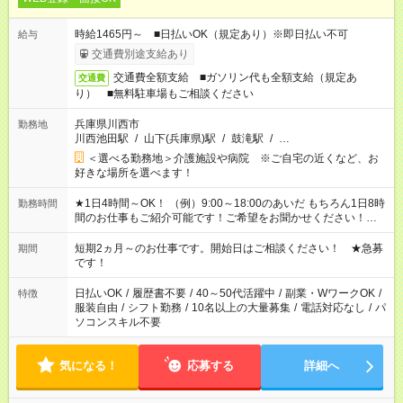
時給1465円～ ■日払いOK（規定あり）※即日払い不可
給与
交通費別途支給あり
交通費全額支給 ■ガソリン代も全額支給（規定あ
交通費
り） ■無料駐車場もご相談ください
兵庫県川西市
勤務地
川西池田駅
/
山下(兵庫県)駅
/
鼓滝駅
/
…
＜選べる勤務地＞介護施設や病院 ※ご自宅の近くなど、お
好きな場所を選べます！
★1日4時間～OK！ （例）9:00～18:00のあいだ もちろん1日8時
勤務時間
間のお仕事もご紹介可能です！ご希望をお聞かせください！★家
庭の都合でお休みが必要な場合も遠慮なくご相談ください。 ※
週最低15時間以上の勤務が必要です
短期2ヵ月～のお仕事です。開始日はご相談ください！ ★急募
期間
です！
日払いOK
/
履歴書不要
/
40～50代活躍中
/
副業・WワークOK
/
特徴
服装自由
/
シフト勤務
/
10名以上の大量募集
/
電話対応なし
/
パ
ソコンスキル不要
気になる！
応募する
詳細へ