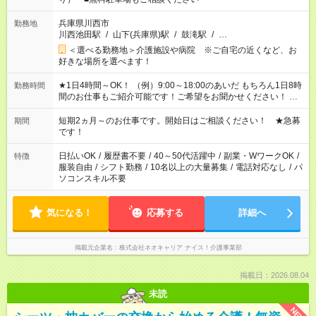
兵庫県川西市
勤務地
川西池田駅
/
山下(兵庫県)駅
/
鼓滝駅
/
…
＜選べる勤務地＞介護施設や病院 ※ご自宅の近くなど、お
好きな場所を選べます！
★1日4時間～OK！ （例）9:00～18:00のあいだ もちろん1日8時
勤務時間
間のお仕事もご紹介可能です！ご希望をお聞かせください！ ※
週最低15時間以上の勤務が必要です
短期2ヵ月～のお仕事です。開始日はご相談ください！ ★急募
期間
です！
日払いOK
/
履歴書不要
/
40～50代活躍中
/
副業・WワークOK
/
特徴
服装自由
/
シフト勤務
/
10名以上の大量募集
/
電話対応なし
/
パ
ソコンスキル不要
気になる！
応募する
詳細へ
掲載元企業名
株式会社ネオキャリア ナイス！介護事業部
掲載日：2026.08.04
未読
NEW