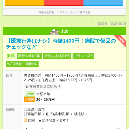
掲載元企業名
ケアスタッフィング株式会社
掲載日：2026.08.05
未読
NEW
【医療行為はナシ】時給1400円！病院で備品の
チェックなど
派遣
職種未経験OK
社会人未経験OK
ブランクOK
WEB登録・面接OK
無資格の方：時給1400円～1750円 / 介護福祉士：時給1700円～
給与
2125円 / 初任者以上：時給1500円～1875円
交通費別途支給あり
全額支給
交通費
20～25万円
月収例
兵庫県川西市
勤務地
川西池田駅
/
山下(兵庫県)駅
/
鼓滝駅
/
…
病院 ★勤務地選べます！