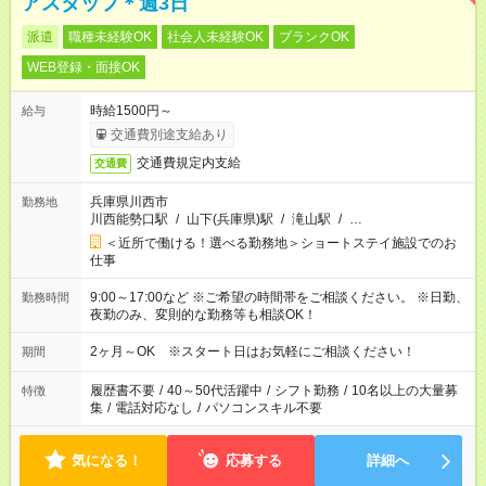
アスタッフ＊週3日
派遣
職種未経験OK
社会人未経験OK
ブランクOK
WEB登録・面接OK
時給1500円～
給与
交通費別途支給あり
交通費規定内支給
交通費
兵庫県川西市
勤務地
川西能勢口駅
/
山下(兵庫県)駅
/
滝山駅
/
…
＜近所で働ける！選べる勤務地＞ショートステイ施設でのお
仕事
9:00～17:00など ※ご希望の時間帯をご相談ください。 ※日勤、
勤務時間
夜勤のみ、変則的な勤務等も相談OK！
2ヶ月～OK ※スタート日はお気軽にご相談ください！
期間
履歴書不要
/
40～50代活躍中
/
シフト勤務
/
10名以上の大量募
特徴
集
/
電話対応なし
/
パソコンスキル不要
気になる！
応募する
詳細へ