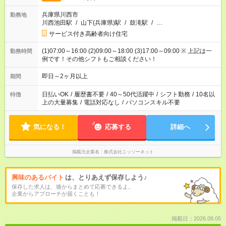
兵庫県川西市
勤務地
川西池田駅
/
山下(兵庫県)駅
/
鼓滝駅
/
…
サービス付き高齢者向け住宅
(1)07:00～16:00 (2)09:00～18:00 (3)17:00～09:00 ※ 上記は一
勤務時間
例です！その他シフトもご相談ください！
即日～2ヶ月以上
期間
日払いOK
/
履歴書不要
/
40～50代活躍中
/
シフト勤務
/
10名以
特徴
上の大量募集
/
電話対応なし
/
パソコンスキル不要
気になる！
応募する
詳細へ
掲載元企業名
株式会社ニッソーネット
興味のあるバイト
は、とりあえず保存しよう♪
保存した求人は、後からまとめて応募できるよ。
企業からアプローチが届くことも！
掲載日：2026.08.05