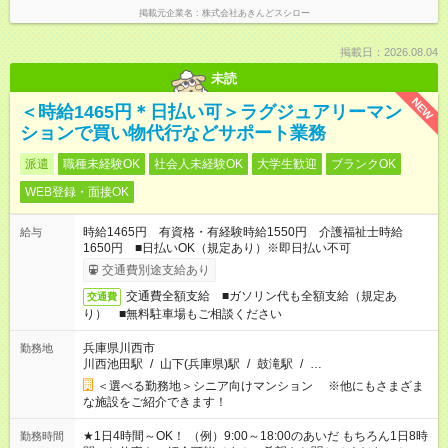
掲載元企業名
株式会社あきんどスシロー
掲載日：2026.08.04
未読
NEW
＜時給1465円＊日払い可＞ラグジュアリーマン
ションで買い物代行などサポート業務
派遣
職種未経験OK
社会人未経験OK
大学生歓迎
ブランクOK
WEB登録・面接OK
時給1465円 有資格・有経験時給1550円 介護福祉士時給
給与
1650円 ■日払いOK（規定あり）※即日払い不可
交通費別途支給あり
交通費全額支給 ■ガソリン代も全額支給（規定あ
交通費
り） ■無料駐車場もご相談ください
兵庫県川西市
勤務地
川西池田駅
/
山下(兵庫県)駅
/
鼓滝駅
/
…
＜選べる勤務地＞シニア向けマンション ※他にもさまざま
な施設をご紹介できます！
★1日4時間～OK！ （例）9:00～18:00のあいだ もちろん1日8時
勤務時間