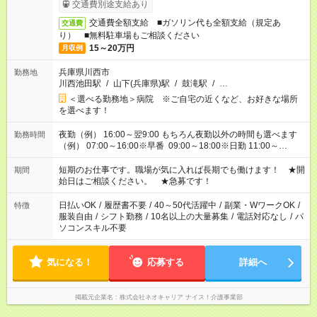
交通費別途支給あり
交通費全額支給 ■ガソリン代も全額支給（規定あ
交通費
り） ■無料駐車場もご相談ください
15～20万円
月収例
兵庫県川西市
勤務地
川西池田駅
/
山下(兵庫県)駅
/
鼓滝駅
/
…
＜選べる勤務地＞病院 ※ご自宅の近くなど、お好きな場所
を選べます！
夜勤（例） 16:00～翌9:00 もちろん夜勤以外の時間も選べます
勤務時間
（例） 07:00～16:00※早番 09:00～18:00※日勤 11:00～
20:00※遅番 ※時間は、固定・選べる施設もあるので、ご希望が
あれば調整できます！ ※シフト制。勤務地により実働時間が異
短期のお仕事です。職場が気に入れば長期でも働けます！ ★開
期間
なります。★家庭の都合でお休みが必要な場合も遠慮なくご相談
始日はご相談ください。 ★急募です！
ください。
日払いOK
/
履歴書不要
/
40～50代活躍中
/
副業・WワークOK
/
特徴
服装自由
/
シフト勤務
/
10名以上の大量募集
/
電話対応なし
/
パ
ソコンスキル不要
気になる！
応募する
詳細へ
掲載元企業名
株式会社ネオキャリア ナイス！介護事業部