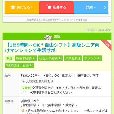
気になる！
応募する
詳細へ
掲載元企業名
株式会社ネオキャリア ナイス！介護事業部
掲載日：2026.08.04
未読
NEW
【1日5時間～OK＊自由シフト】高級シニア向
けマンションで生活サポ
派遣
職種未経験OK
社会人未経験OK
大学生歓迎
ブランクOK
WEB登録・面接OK
時給1465円～ ■日払いOK（規定あり）※即日払い不可
給与
交通費別途支給あり
交通費全額支給 ■ガソリン代も全額支給（規定あ
交通費
り） ■無料駐車場もご相談ください
兵庫県川西市
勤務地
川西池田駅
/
山下(兵庫県)駅
/
鼓滝駅
/
…
＜選べる勤務地＞シニア向けマンション ※他にもさまざま