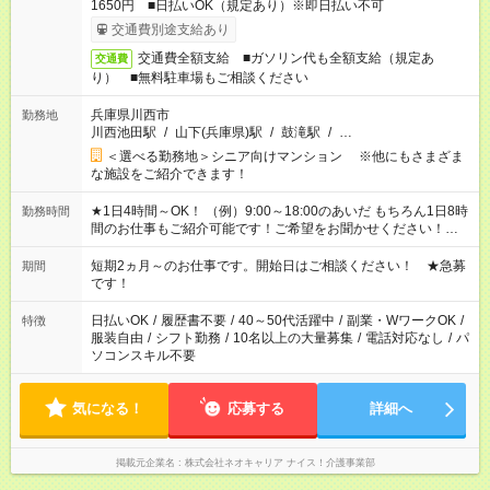
1650円 ■日払いOK（規定あり）※即日払い不可
交通費別途支給あり
交通費全額支給 ■ガソリン代も全額支給（規定あ
交通費
り） ■無料駐車場もご相談ください
兵庫県川西市
勤務地
川西池田駅
/
山下(兵庫県)駅
/
鼓滝駅
/
…
＜選べる勤務地＞シニア向けマンション ※他にもさまざま
な施設をご紹介できます！
★1日4時間～OK！ （例）9:00～18:00のあいだ もちろん1日8時
勤務時間
間のお仕事もご紹介可能です！ご希望をお聞かせください！★家
庭の都合でお休みが必要な場合も遠慮なくご相談ください。 ※
週最低15時間以上の勤務が必要です
短期2ヵ月～のお仕事です。開始日はご相談ください！ ★急募
期間
です！
日払いOK
/
履歴書不要
/
40～50代活躍中
/
副業・WワークOK
/
特徴
服装自由
/
シフト勤務
/
10名以上の大量募集
/
電話対応なし
/
パ
ソコンスキル不要
気になる！
応募する
詳細へ
掲載元企業名
株式会社ネオキャリア ナイス！介護事業部