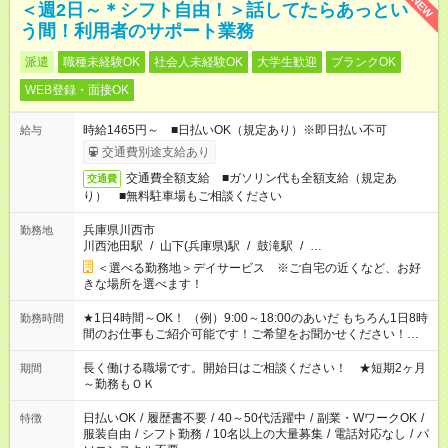
NEW
＜週2日～＊シフト自由！＞話してたらあっとい
う間！利用者のサポート業務
派遣
職種未経験OK
社会人未経験OK
大学生歓迎
ブランクOK
WEB登録・面接OK
時給1465円～ ■日払いOK（規定あり）※即日払い不可
給与
交通費別途支給あり
交通費全額支給 ■ガソリン代も全額支給（規定あ
交通費
り） ■無料駐車場もご相談ください
兵庫県川西市
勤務地
川西池田駅
/
山下(兵庫県)駅
/
鼓滝駅
/
…
＜選べる勤務地＞デイサービス ※ご自宅の近くなど、お好
きな場所を選べます！
★1日4時間～OK！ （例）9:00～18:00のあいだ もちろん1日8時
勤務時間
間のお仕事もご紹介可能です！ご希望をお聞かせください！★家
庭の都合でお休みが必要な場合も遠慮なくご相談ください。 ※
週最低15時間以上の勤務が必要です
長く働ける職場です。開始日はご相談ください！ ★短期2ヶ月
期間
～勤務もＯＫ
日払いOK
/
履歴書不要
/
40～50代活躍中
/
副業・WワークOK
/
特徴
服装自由
/
シフト勤務
/
10名以上の大量募集
/
電話対応なし
/
パ