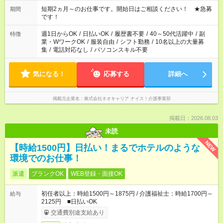
みたい」 「しっかり稼ぎたい」 「もう少し遅い時間から始めた
い」など ご希望にあったお仕事をご案内いたします。 ※未経験
短期2ヵ月～のお仕事です。開始日はご相談ください！ ★急募
期間
の方の場合は1～2ヶ月間は日中での仕事を経験いただき、 お
です！
仕事に慣れてからの夜勤になります。 ★家庭の都合でお休みが
必要な場合も遠慮なくご相談ください。
週1日からOK
/
日払いOK
/
履歴書不要
/
40～50代活躍中
/
副
特徴
業・WワークOK
/
服装自由
/
シフト勤務
/
10名以上の大量募
集
/
電話対応なし
/
パソコンスキル不要
気になる！
応募する
詳細へ
掲載元企業名
株式会社ネオキャリア ナイス！介護事業部
掲載日：2026.08.03
未読
NEW
【時給1500円】日払い！まるでホテルのような
環境でのお仕事！
派遣
ブランクOK
WEB登録・面接OK
初任者以上：時給1500円～1875円 / 介護福祉士：時給1700円～
給与
2125円 ■日払いOK
交通費別途支給あり