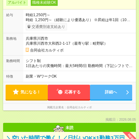
アルバイト
職種未経験OK
時給1,250円～
給与
時給 1,250円～（経験により優遇あり） ※昇給は年1回（10月）
給与例） 週3日・午後3時間勤務で月約4万5千円 週4日・午
交通費別途支給あり
後4時間勤務で月約8万円など 扶養枠の調整も可能です。 【試用
期間】試用期間あり 試用期間の長さ：3ヶ月 雇用形態、給与は
兵庫県川西市
勤務地
本採用時と同じです。
兵庫県川西市大和西2-1-17（最寄り駅：畦野駅）
合同会社カルティボ
シフト制
勤務時間
1日あたりの実働時間：最大5時間/日 勤務時間（下記シフトで週
2日以上） 月～金 14：30～18：30 休憩0分 土 13：30～
18：30 休憩0分
副業・WワークOK
特徴
気になる！
応募する
詳細へ
掲載元企業名
合同会社カルティボ
掲載日：2026.08.05
未読
NEW
＼空いた時間で働く！／日払いOK×1勤務3万円