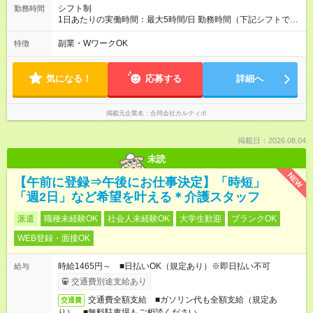
シフト制
勤務時間
1日あたりの実働時間：最大5時間/日 勤務時間（下記シフトで週
2日以上） 月～金 14：30～18：30 休憩0分 土 13：30～
18：30 休憩0分
副業・WワークOK
特徴
気になる！
応募する
詳細へ
掲載元企業名
合同会社カルティボ
掲載日：2026.08.04
未読
NEW
【午前に登録⇒午後にお仕事決定】「時短」
「週2日」など希望を叶える＊介護スタッフ
派遣
職種未経験OK
社会人未経験OK
大学生歓迎
ブランクOK
WEB登録・面接OK
時給1465円～ ■日払いOK（規定あり）※即日払い不可
給与
交通費別途支給あり
交通費全額支給 ■ガソリン代も全額支給（規定あ
交通費
り） ■無料駐車場もご相談ください