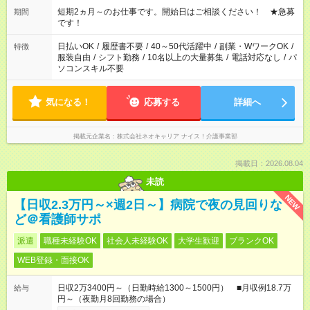
※週最低15時間以上の勤務が必要です
短期2ヵ月～のお仕事です。開始日はご相談ください！ ★急募
期間
です！
日払いOK
/
履歴書不要
/
40～50代活躍中
/
副業・WワークOK
/
特徴
服装自由
/
シフト勤務
/
10名以上の大量募集
/
電話対応なし
/
パ
ソコンスキル不要
気になる！
応募する
詳細へ
掲載元企業名
株式会社ネオキャリア ナイス！介護事業部
掲載日：2026.08.04
未読
NEW
【日収2.3万円～×週2日～】病院で夜の見回りな
ど＠看護師サポ
派遣
職種未経験OK
社会人未経験OK
大学生歓迎
ブランクOK
WEB登録・面接OK
日収2万3400円～（日勤時給1300～1500円） ■月収例18.7万
給与
円～（夜勤月8回勤務の場合）