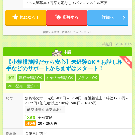
上の大量募集
/
電話対応なし
/
パソコンスキル不要
気になる！
応募する
詳細へ
掲載元企業名
株式会社ニッソーネット
掲載日：2026.08.05
未読
NEW
【小規模施設だから安心】未経験OK＊お話し相
手などのサポートからまずはスタート！
派遣
職種未経験OK
社会人未経験OK
ブランクOK
WEB登録・面接OK
無資格の方：時給1400円～1750円 / 介護福祉士：時給1700円～
給与
2125円 / 初任者以上：時給1500円～1875円
交通費別途支給あり
全額支給
交通費
20～25万円
月収例
兵庫県川西市
勤務地