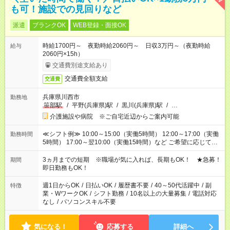
も可！施設での見回りなど
派遣
ブランクOK
WEB登録・面接OK
時給1700円～ 夜勤時給2060円～ 日収3万円～（夜勤時給
給与
2060円×15h）
交通費別途支給あり
交通費全額支給
交通費
兵庫県川西市
勤務地
笹部駅
/
平野(兵庫県)駅
/
黒川(兵庫県)駅
/
…
介護施設や病院 ※ご自宅近辺からご案内可能
≪シフト例≫ 10:00～15:00（実働5時間） 12:00～17:00（実働
勤務時間
5時間） 17:00～翌10:00（実働15時間）など ご希望に応じて、
働く時間は調整できます！ お気軽に担当へ相談ください！
3ヵ月までの短期 ※職場が気に入れば、長期もOK！ ★急募！
期間
即日勤務もOK！
週1日からOK
/
日払いOK
/
履歴書不要
/
40～50代活躍中
/
副
特徴
業・WワークOK
/
シフト勤務
/
10名以上の大量募集
/
電話対応
なし
/
パソコンスキル不要
気になる！
応募する
詳細へ