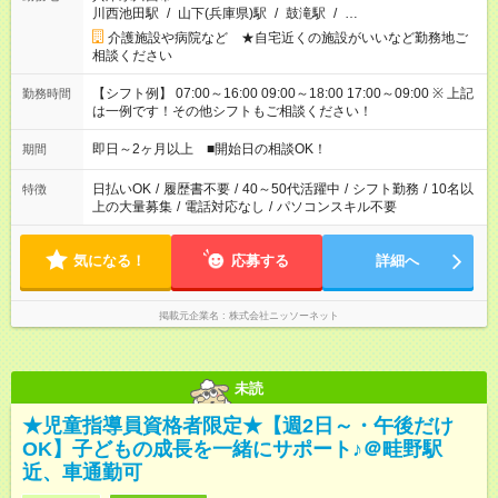
川西池田駅
/
山下(兵庫県)駅
/
鼓滝駅
/
…
介護施設や病院など ★自宅近くの施設がいいなど勤務地ご
相談ください
【シフト例】 07:00～16:00 09:00～18:00 17:00～09:00 ※ 上記
勤務時間
は一例です！その他シフトもご相談ください！
即日～2ヶ月以上 ■開始日の相談OK！
期間
日払いOK
/
履歴書不要
/
40～50代活躍中
/
シフト勤務
/
10名以
特徴
上の大量募集
/
電話対応なし
/
パソコンスキル不要
気になる！
応募する
詳細へ
掲載元企業名
株式会社ニッソーネット
未読
★児童指導員資格者限定★【週2日～・午後だけ
OK】子どもの成長を一緒にサポート♪＠畦野駅
近、車通勤可