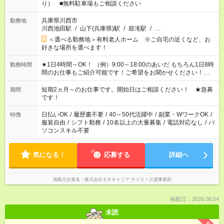
り） ■無料駐車場もご相談ください
兵庫県川西市
勤務地
川西池田駅
/
山下(兵庫県)駅
/
鼓滝駅
/
…
＜選べる勤務地＞有料老人ホーム ※ご自宅の近くなど、お
好きな場所を選べます！
★1日4時間～OK！ （例）9:00～18:00のあいだ もちろん1日8時
勤務時間
間のお仕事もご紹介可能です！ご希望をお聞かせください！★家
庭の都合でお休みが必要な場合も遠慮なくご相談ください。 ※
週最低15時間以上の勤務が必要です
短期2ヵ月～のお仕事です。開始日はご相談ください！ ★急募
期間
です！
日払いOK
/
履歴書不要
/
40～50代活躍中
/
副業・WワークOK
/
特徴
服装自由
/
シフト勤務
/
10名以上の大量募集
/
電話対応なし
/
パ
ソコンスキル不要
気になる！
応募する
詳細へ
掲載元企業名
株式会社ネオキャリア ナイス！介護事業部
掲載日：2026.08.04
未読