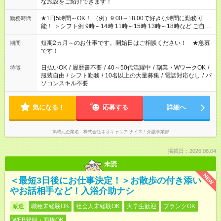
な施設をご紹介できます！
★1日5時間～OK！ （例）9:00～18:00で好きな時間に勤務可
勤務時間
能！ ＞シフト例 9時～14時 11時～15時 13時～18時など ご自身
のご都合に合わせて勤務時間をご相談ください！ ★家庭の都合
でお休みや時間の調整が必要な場合も遠慮なくご相談くださ
短期2ヵ月～のお仕事です。開始日はご相談ください！ ★急募
期間
い。
です！
日払いOK
/
履歴書不要
/
40～50代活躍中
/
副業・WワークOK
/
特徴
服装自由
/
シフト勤務
/
10名以上の大量募集
/
電話対応なし
/
パ
ソコンスキル不要
気になる！
応募する
詳細へ
掲載元企業名
株式会社ネオキャリア ナイス！介護事業部
掲載日：2026.08.04
未読
NEW
＜最短3日後にお仕事決定！＞お散歩の付き添い
やお話相手など！入浴介助ナシ
派遣
職種未経験OK
社会人未経験OK
大学生歓迎
ブランクOK
WEB登録・面接OK