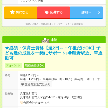
ソコンスキル不要
気になる！
応募する
詳細へ
掲載元企業名
株式会社ネオキャリア ナイス！介護事業部
未読
★必須・保育士資格【週2日～・午後だけOK】子
ども達の成長を一緒にサポート♪＠畦野駅近、車通
勤可
アルバイト
職種未経験OK
時給1,250円～
給与
時給 1,250円～ ※昇給は年1回（10月） 給与例） 週3日・午後
3時間勤務で月約4万5千円 週4日・午後4時間勤務で
交通費別途支給あり
月約8万円など 扶養枠の調整も可能です。 【試用期間】試用期
間あり 試用期間の長さ：3ヶ月 雇用形態、給与は本採用時と同
兵庫県川西市
勤務地
じです。
兵庫県川西市大和西2-1-17（最寄り駅：畦野駅）
合同会社カルティボ