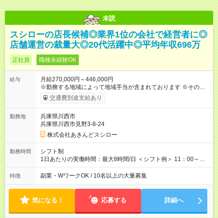
未読
スシローの店長候補◎業界1位の会社で経営者に◎
店舗運営の裁量大◎20代活躍中◎平均年収696万
正社員
職種未経験OK
月給270,000円～446,000円
給与
※勤務する地域によって地域手当が含まれております ※その他ブ
ロック外勤務手当を支給。1分単位での残業代（100％支給）や
交通費別途支給あり
年3回の賞与、諸手当も別途支給します。 ＜月給例＞ 【例1】転
勤のない「エリア限定勤務制度」の場合 東京23区内勤務の場
兵庫県川西市
勤務地
合：月給28万円＋残業代・諸手当 ※地域手当2万円が含まれま
兵庫県川西市見野3-8-24
す。 【例2】転居可能の「ブロック限定勤務制度」の場合 ブロ
ック外東京23区内勤務の場合：月給29万5000円＋残業代・諸手
株式会社あきんどスシロー
当 ※地域手当2万円やブロック外勤務手当1万5000円が含まれま
す。 ＜水準以上の収入を得られる環境！＞ 全社員の平均年収は
シフト制
勤務時間
603万円（平均月給38万9000円／2025年度実績）で、店長の平
1日あたりの実働時間：最大8時間/日 ＜シフト例＞ 11：00～
均年収は696万円（平均月給43万9000円／2025年度実績）。 さ
20：00、12：00～21：00、15：00～24：00 ※1ヶ月単位の変
らに自己負担額2万円の寮や各種手当があるため「前職より貯金
形労働時間制（週平均実働40時間） ◎残業は月30h程度。1店舗
副業・WワークOK / 10名以上の大量募集
特徴
できている」と話す社員が多くいます！ 【試用期間】試用期間
に複数社員が配属されるためシフトを調整しやすいのが特徴。
あり 試用期間の長さ：3ヶ月 雇用形態、給与は本採用時と同じ
出勤前にジムに通う社員も多くいま す。繁忙期以外は1日通して
です。
働くことがほぼありません！
気になる！
応募する
詳細へ