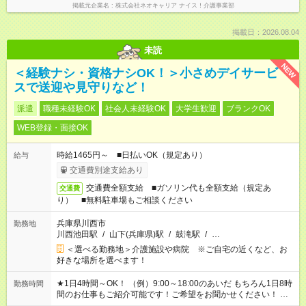
掲載元企業名
株式会社ネオキャリア ナイス！介護事業部
掲載日：2026.08.04
未読
NEW
＜経験ナシ・資格ナシOK！＞小さめデイサービ
スで送迎や見守りなど！
派遣
職種未経験OK
社会人未経験OK
大学生歓迎
ブランクOK
WEB登録・面接OK
時給1465円～ ■日払いOK（規定あり）
給与
交通費別途支給あり
交通費全額支給 ■ガソリン代も全額支給（規定あ
交通費
り） ■無料駐車場もご相談ください
兵庫県川西市
勤務地
川西池田駅
/
山下(兵庫県)駅
/
鼓滝駅
/
…
＜選べる勤務地＞介護施設や病院 ※ご自宅の近くなど、お
好きな場所を選べます！
★1日4時間～OK！ （例）9:00～18:00のあいだ もちろん1日8時
勤務時間
間のお仕事もご紹介可能です！ご希望をお聞かせください！ ★
家庭の都合でお休みが必要な場合も遠慮なくご相談ください。