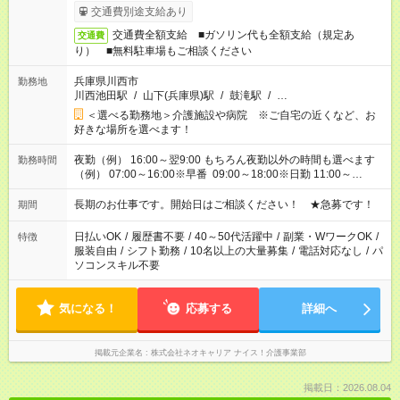
交通費別途支給あり
交通費全額支給 ■ガソリン代も全額支給（規定あ
交通費
り） ■無料駐車場もご相談ください
兵庫県川西市
勤務地
川西池田駅
/
山下(兵庫県)駅
/
鼓滝駅
/
…
＜選べる勤務地＞介護施設や病院 ※ご自宅の近くなど、お
好きな場所を選べます！
夜勤（例） 16:00～翌9:00 もちろん夜勤以外の時間も選べます
勤務時間
（例） 07:00～16:00※早番 09:00～18:00※日勤 11:00～
20:00※遅番 ※時間は、固定・選べる施設もあるので、ご希望が
あれば調整できます！ ※シフト制。勤務地により実働時間が異
長期のお仕事です。開始日はご相談ください！ ★急募です！
期間
なります。★家庭の都合でお休みが必要な場合も遠慮なくご相談
ください。
日払いOK
/
履歴書不要
/
40～50代活躍中
/
副業・WワークOK
/
特徴
服装自由
/
シフト勤務
/
10名以上の大量募集
/
電話対応なし
/
パ
ソコンスキル不要
気になる！
応募する
詳細へ
掲載元企業名
株式会社ネオキャリア ナイス！介護事業部
掲載日：2026.08.04