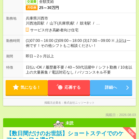
全額支給
交通費
25～30万円
月収例
兵庫県川西市
勤務地
川西池田駅
/
山下(兵庫県)駅
/
鼓滝駅
/
…
サービス付き高齢者向け住宅
(1)07:00～16:00 (2)09:00～18:00 (3)17:00～09:00 ※ 上記は一
勤務時間
例です！その他シフトもご相談ください！
即日～2ヶ月以上
期間
日払いOK
/
履歴書不要
/
40～50代活躍中
/
シフト勤務
/
10名以
特徴
上の大量募集
/
電話対応なし
/
パソコンスキル不要
気になる！
応募する
詳細へ
掲載元企業名
株式会社ニッソーネット
掲載日：2026.08.03
未読
NEW
【数日間だけのお世話】ショートステイでのケ