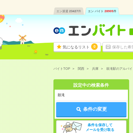
エン派遣
23427
件
エン バイト
28905
件
0
気になるリスト
保存した希
バイトTOP
関西
兵庫
鼓滝駅のアルバイ
設定中の検索条件
鼓滝
条件の変更
条件を保存して
メールを受け取る