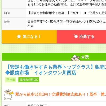
など、ご希望を教えてくださいね。 ※Wワーク希望の方
もう1つのお仕事の勤務時間。 合計で週40時間を超える
【現在も積極採用中！急募！】2カ月～ ■ご応募から最
期間
履歴書不要
/
40～50代活躍中
/
服装自由
/
シフト勤務
/
10名
特徴
不要
気になる！
応募する
未読
【安定も働きやすさも業界トップクラス】販売
◆眼鏡市場 イオンタウン川西店
正社員
職種未経験OK
駅から徒歩5分以内！交通費別途支給あり！既卒・第
月給219,882円～
給与