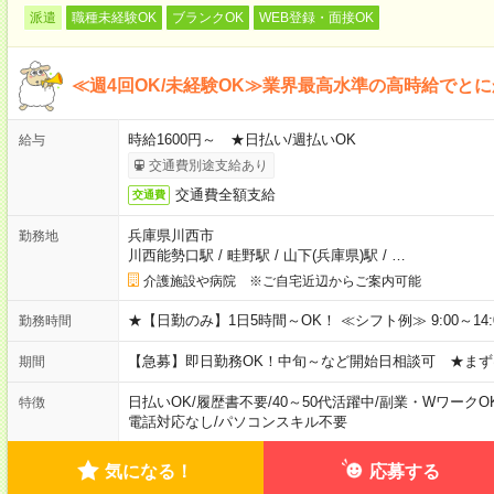
派遣
職種未経験OK
ブランクOK
WEB登録・面接OK
≪週4回OK/未経験OK≫業界最高水準の高時給でと
時給1600円～ ★日払い/週払いOK
給与
交通費別途支給あり
交通費全額支給
交通費
兵庫県川西市
勤務地
川西能勢口駅
/
畦野駅
/
山下(兵庫県)駅
/
…
介護施設や病院 ※ご自宅近辺からご案内可能
★【日勤のみ】1日5時間～OK！ ≪シフト例≫ 9:00～14:00 10
勤務時間
【急募】即日勤務OK！中旬～など開始日相談可 ★まず
期間
日払いOK
/
履歴書不要
/
40～50代活躍中
/
副業・WワークO
特徴
電話対応なし
/
パソコンスキル不要
気になる！
応募する