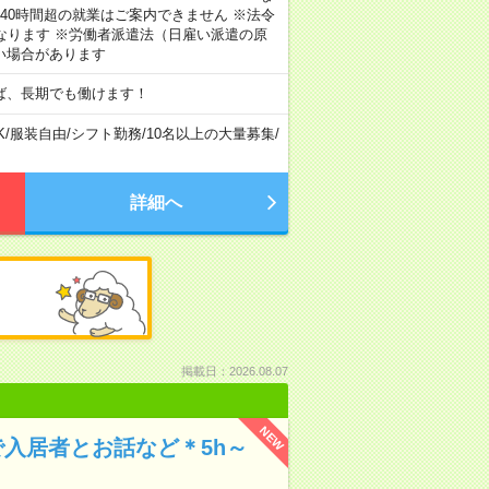
40時間超の就業はご案内できません ※法令
なります ※労働者派遣法（日雇い派遣の原
い場合があります
ば、長期でも働けます！
K
/
服装自由
/
シフト勤務
/
10名以上の大量募集
/
詳細へ
掲載日：2026.08.07
NEW
入居者とお話など＊5h～