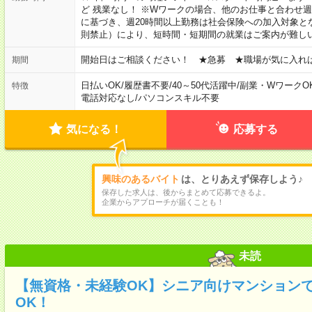
ど 残業なし！ ※Wワークの場合、他のお仕事と合わせ週
に基づき、週20時間以上勤務は社会保険への加入対象と
則禁止）により、短時間・短期間の就業はご案内が難し
開始日はご相談ください！ ★急募 ★職場が気に入れ
期間
日払いOK
/
履歴書不要
/
40～50代活躍中
/
副業・WワークO
特徴
電話対応なし
/
パソコンスキル不要
気になる！
応募する
興味のあるバイト
は、とりあえず保存しよう♪
保存した求人は、後からまとめて応募できるよ。
企業からアプローチが届くことも！
未読
【無資格・未経験OK】シニア向けマンションで
OK！