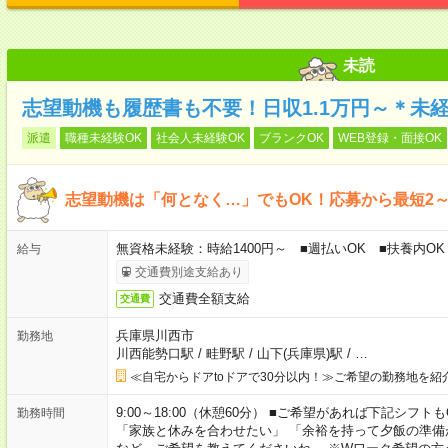
未読
志望動機も履歴書も不要！日収1.1万円～＊未
派遣
職種未経験OK
社会人未経験OK
ブランクOK
WEB登録・面接OK
志望動機は「何となく…」でもOK！応募から最短2
無資格未経験：時給1400円～ ■週払いOK ■扶養内OK 
給与
交通費別途支給あり
交通費全額支給
交通費
兵庫県川西市
勤務地
川西能勢口駅
/
畦野駅
/
山下(兵庫県)駅
/
…
≪自宅からドアtoドアで30分以内！≫ご希望の勤務地を紹
9:00～18:00（休憩60分） ■ご希望があれば下記シフトもOK！ 
勤務時間
「家族と休みを合わせたい」 「余裕を持って夕飯の準備