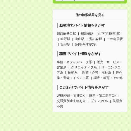
他の検索結果を見る
勤務地でバイト情報をさがす
川西能勢口駅
絹延橋駅
山下(兵庫県)駅
畦野駅
滝山駅
鴬の森駅
一の鳥居駅
笹部駅
多田(兵庫県)駅
職種でバイト情報をさがす
事務・オフィスワーク系
販売・サービス・
営業系
クリエイティブ系
IT・エンジニ
ア系
技術系
医療・介護・福祉系
軽作
業・警備・イベント系
調査・教育・その他
こだわりでバイト情報をさがす
WEB登録・面接OK
既卒・第二新卒OK
交通費別途支給あり
ブランクOK
英語力
不要