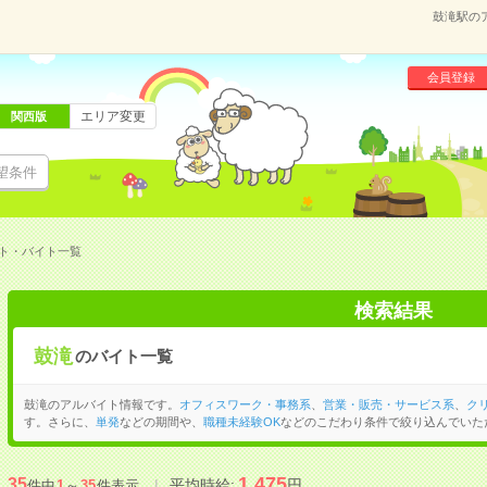
鼓滝駅の
会員登録
エリア変更
関西版
望条件
ト・バイト一覧
検索結果
鼓滝
のバイト一覧
鼓滝のアルバイト情報です。
オフィスワーク・事務系
、
営業・販売・サービス系
、
ク
す。さらに、
単発
などの期間や、
職種未経験OK
などのこだわり条件で絞り込んでいた
1,475
35
平均時給:
円
件中
1
～
35
件表示