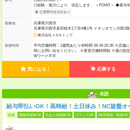
◎経験・能力により、決定します。 ＜POINT＞ ◆賞与
交通費別途支給あり
兵庫県川西市
勤務地
兵庫県川西市多田桜木1丁目4番1号 イオンタウン川西1
株式会社メガネトップ
平均労働時間：1週間あたり40時間 09:30-20:30 
勤務時間
時にお問い合せください。 ※変形労働時間制 ※週の想定
Wワーク不可
気になる！
応募する
未読
給与即払いOK！高時給！土日休み！NC旋盤オ
派遣
職種未経験OK
社会人未経験OK
ブランクOK
WEB登録・面接OK