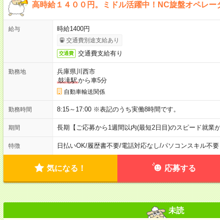
高時給１４００円。ミドル活躍中！NC旋盤オペレー
時給1400円
給与
交通費別途支給あり
交通費支給有り
交通費
兵庫県川西市
勤務地
鼓滝駅
から車5分
自動車輸送関係
8:15～17:00 ※表記のうち実働8時間です。
勤務時間
長期【ご応募から1週間以内(最短2日目)のスピード就業
期間
日払いOK
/
履歴書不要
/
電話対応なし
/
パソコンスキル不要
特徴
気になる！
応募する
未読