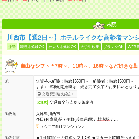
未読
川西市【週2日～】ホテルライクな高齢者マン
派遣
職種未経験OK
社会人未経験OK
大学生歓迎
ブランクOK
WEB
自由なシフト＊7時～、11時～、16時～など好きな
無資格未経験：時給1350円～ 経験者：時給1500円
給与
ます）※稼働開始時は手続き完了次第のお支払いとなり
交通費別途支給あり
交通費全額支給※規定有
交通費
兵庫県川西市
勤務地
多田(兵庫県)駅
/
平野(兵庫県)駅
/
鼓滝駅
/
…
＜シニア向けマンション＞
★1日4時間～の時短シフトOK ★スタート時間選べます！ 7:00～16
勤務時間