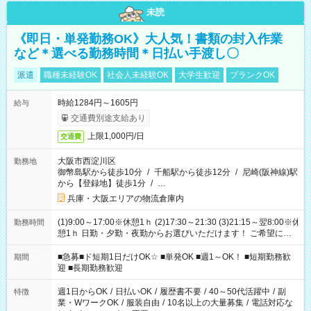
未読
《即日・単発勤務OK》大人気！書類の封入作業
など＊選べる勤務時間＊日払い手渡し〇
派遣
職種未経験OK
社会人未経験OK
大学生歓迎
ブランクOK
時給1284円～1605円
給与
交通費別途支給あり
上限1,000円/日
交通費
大阪市西淀川区
勤務地
御幣島駅から徒歩10分
/
千船駅から徒歩12分
/
尼崎(阪神線)駅
から【登録地】徒歩1分
/
…
兵庫・大阪エリアの物流倉庫内
(1)9:00～17:00※休憩1ｈ (2)17:30～21:30 (3)21:15～翌8:00※休
勤務時間
憩1ｈ 日勤・夕勤・夜勤からお選びいただけます！ ご希望に合
わせて働けるお仕事です(*^^*) 【その他選べる勤務時間】 8-17
時/9-17時/9-18時/10-18時/11-21時/18-22時/20-翌4時/21-翌5
■急募■ド短期1日だけOK☆ ■単発OK ■週1～OK！ ■短期勤務歓
期間
時/22-翌6時/0-翌8時 ご自身のご都合で選んで頂ける完全自由シ
迎 ■長期勤務歓迎
フト！
週1日からOK
/
日払いOK
/
履歴書不要
/
40～50代活躍中
/
副
特徴
業・WワークOK
/
服装自由
/
10名以上の大量募集
/
電話対応な