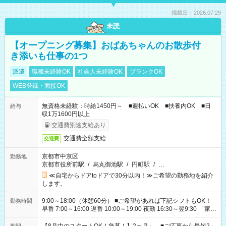
掲載日：2026.07.29
未読
【オープニング募集】おばあちゃんのお散歩付
き添いも仕事の1つ
派遣
職種未経験OK
社会人未経験OK
ブランクOK
WEB登録・面接OK
無資格未経験：時給1450円～ ■週払いOK ■扶養内OK ■日
給与
収1万1600円以上
交通費別途支給あり
交通費全額支給
交通費
京都市中京区
勤務地
京都市役所前駅
/
烏丸御池駅
/
円町駅
/
…
≪自宅からドアtoドアで30分以内！≫ご希望の勤務地を紹介
します。
9:00～18:00（休憩60分） ■ご希望があれば下記シフトもOK！
勤務時間
早番 7:00～16:00 遅番 10:00～19:00 夜勤 16:30～翌9:30 「家族
と休みを合わせたい」 「余裕を持って夕飯の準備がしたい」
「できれば残業はしたくない」 など、ご希望を教えてください