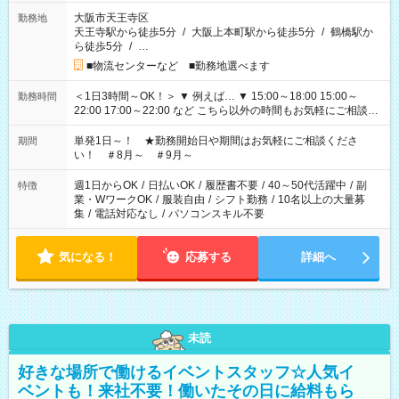
大阪市天王寺区
勤務地
天王寺駅から徒歩5分
/
大阪上本町駅から徒歩5分
/
鶴橋駅か
ら徒歩5分
/
…
■物流センターなど ■勤務地選べます
＜1日3時間～OK！＞ ▼ 例えば… ▼ 15:00～18:00 15:00～
勤務時間
22:00 17:00～22:00 など こちら以外の時間もお気軽にご相談く
ださい！
単発1日～！ ★勤務開始日や期間はお気軽にご相談くださ
期間
い！ ＃8月～ ＃9月～
週1日からOK
/
日払いOK
/
履歴書不要
/
40～50代活躍中
/
副
特徴
業・WワークOK
/
服装自由
/
シフト勤務
/
10名以上の大量募
集
/
電話対応なし
/
パソコンスキル不要
気になる！
応募する
詳細へ
未読
好きな場所で働けるイベントスタッフ☆人気イ
ベントも！来社不要！働いたその日に給料もら