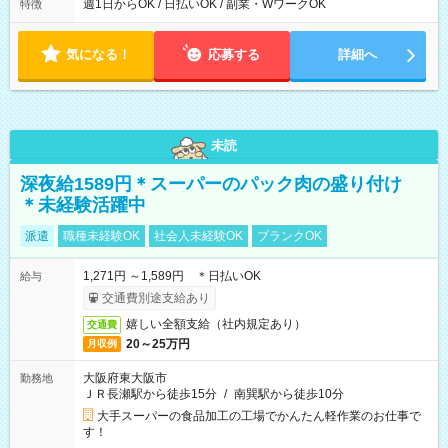
ら翌7時 ■23時から翌8時 ■24時から翌9時 など ※上記の時間
週1日からOK / 日払いOK / 副業・WワークOK
特徴
内で8時間勤務（休憩1時間）ご利用者様により、時間は異なり
ます。 ※曜日固定（毎週同じ曜日での勤務となります）
気になる！
応募する
詳細へ
未読
深夜給1589円＊スーパーのパック肉の盛り付け
＊未経験活躍中
派遣
職種未経験OK
社会人未経験OK
ブランクOK
1,271円 ～1,589円 ＊日払いOK
給与
交通費別途支給あり
嬉しい全額支給（社内規定あり）
交通費
20～25万円
月収例
大阪府東大阪市
勤務地
ＪＲ長瀬駅から徒歩15分
/
南巽駅から徒歩10分
大手スーパーの食品加工の工場でかんたん軽作業のお仕事で
す！