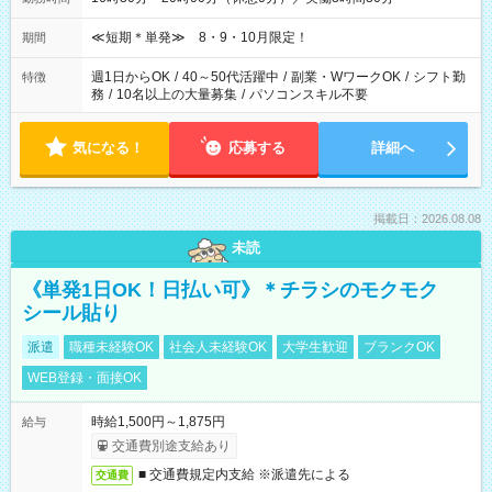
≪短期＊単発≫ 8・9・10月限定！
期間
週1日からOK
/
40～50代活躍中
/
副業・WワークOK
/
シフト勤
特徴
務
/
10名以上の大量募集
/
パソコンスキル不要
気になる！
応募する
詳細へ
掲載日：2026.08.08
未読
《単発1日OK！日払い可》＊チラシのモクモク
シール貼り
派遣
職種未経験OK
社会人未経験OK
大学生歓迎
ブランクOK
WEB登録・面接OK
時給1,500円～1,875円
給与
交通費別途支給あり
■ 交通費規定内支給 ※派遣先による
交通費