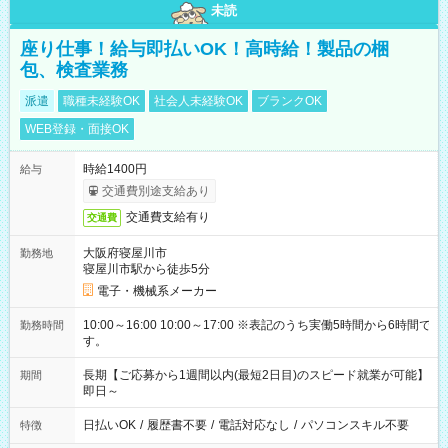
未読
座り仕事！給与即払いOK！高時給！製品の梱
包、検査業務
派遣
職種未経験OK
社会人未経験OK
ブランクOK
WEB登録・面接OK
時給1400円
給与
交通費別途支給あり
交通費支給有り
交通費
大阪府寝屋川市
勤務地
寝屋川市駅から徒歩5分
電子・機械系メーカー
10:00～16:00 10:00～17:00 ※表記のうち実働5時間から6時間で
勤務時間
す。
長期【ご応募から1週間以内(最短2日目)のスピード就業が可能】
期間
即日～
日払いOK
/
履歴書不要
/
電話対応なし
/
パソコンスキル不要
特徴