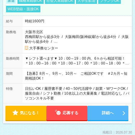
派遣
職種未経験OK
社会人未経験OK
大学生歓迎
ブランクOK
WEB登録・面接OK
時給1600円
給与
大阪市北区
勤務地
西梅田駅から徒歩3分
/
大阪梅田(阪神線)駅から徒歩4分
/
大阪
駅から徒歩4分
/
…
大手事務センター
▼シフト選べます▼ 10：00～19：00 内、6ｈから相談可能！
勤務時間
＊10：00～16：00 ＊10：00～17：00 ＊10：00～18：00 ＊
11：00～19：00 ＊12：00～19：00 ＊13：00～19：00
【急募】8月～、9月～、10月～ ご相談OKです ＃2カ月～短
期間
期相談OK！
日払いOK
/
履歴書不要
/
40～50代活躍中
/
副業・WワークOK
/
特徴
服装自由
/
シフト勤務
/
10名以上の大量募集
/
電話対応なし
/
パ
ソコンスキル不要
気になる！
応募する
詳細へ
掲載日：2026.07.30