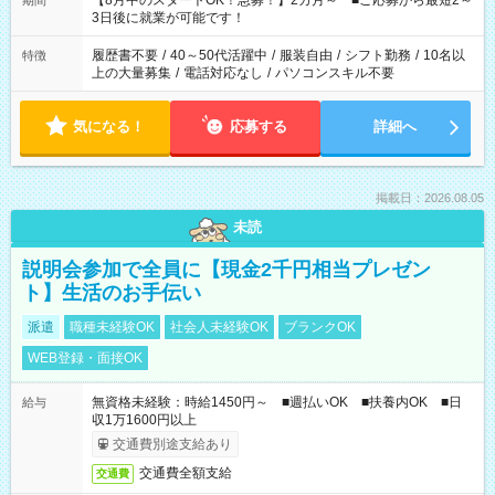
【8月中のスタートOK！急募！】2カ月～ ■ご応募から最短2～
期間
ね。 ※Wワーク希望の方へ 今ご覧のお仕事で希望する勤務時間
3日後に就業が可能です！
と、もう1つのお仕事の勤務時間。 合計で週40時間を超える場
合は応募できません。
履歴書不要
/
40～50代活躍中
/
服装自由
/
シフト勤務
/
10名以
特徴
上の大量募集
/
電話対応なし
/
パソコンスキル不要
気になる！
応募する
詳細へ
掲載日：2026.08.05
未読
説明会参加で全員に【現金2千円相当プレゼン
ト】生活のお手伝い
派遣
職種未経験OK
社会人未経験OK
ブランクOK
WEB登録・面接OK
無資格未経験：時給1450円～ ■週払いOK ■扶養内OK ■日
給与
収1万1600円以上
交通費別途支給あり
交通費全額支給
交通費