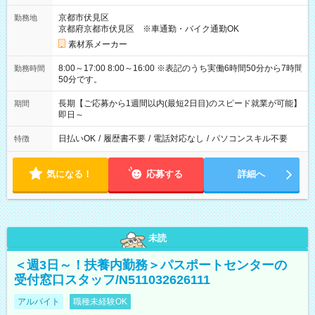
京都市伏見区
勤務地
京都府京都市伏見区 ※車通勤・バイク通勤OK
素材系メーカー
8:00～17:00 8:00～16:00 ※表記のうち実働6時間50分から7時間
勤務時間
50分です。
長期【ご応募から1週間以内(最短2日目)のスピード就業が可能】
期間
即日～
日払いOK
/
履歴書不要
/
電話対応なし
/
パソコンスキル不要
特徴
気になる！
応募する
詳細へ
未読
＜週3日～！扶養内勤務＞パスポートセンターの
受付窓口スタッフ/N511032626111
アルバイト
職種未経験OK