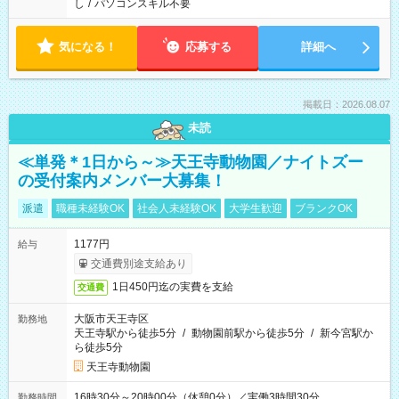
し
/
パソコンスキル不要
気になる！
応募する
詳細へ
掲載日：2026.08.07
未読
≪単発＊1日から～≫天王寺動物園／ナイトズー
の受付案内メンバー大募集！
派遣
職種未経験OK
社会人未経験OK
大学生歓迎
ブランクOK
1177円
給与
交通費別途支給あり
1日450円迄の実費を支給
交通費
大阪市天王寺区
勤務地
天王寺駅から徒歩5分
/
動物園前駅から徒歩5分
/
新今宮駅か
ら徒歩5分
天王寺動物園
16時30分～20時00分（休憩0分）／実働3時間30分
勤務時間