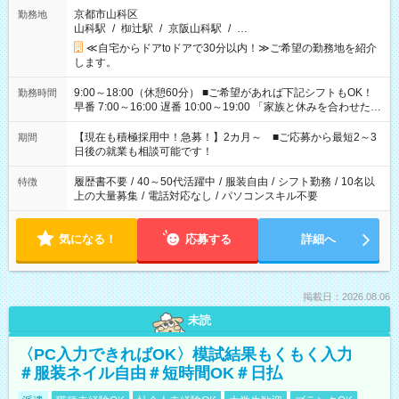
京都市山科区
勤務地
山科駅
/
椥辻駅
/
京阪山科駅
/
…
≪自宅からドアtoドアで30分以内！≫ご希望の勤務地を紹介
します。
9:00～18:00（休憩60分） ■ご希望があれば下記シフトもOK！
勤務時間
早番 7:00～16:00 遅番 10:00～19:00 「家族と休みを合わせた
い」 「余裕を持って夕飯の準備がしたい」 「できれば残業はし
たくない」 など、ご希望を教えてくださいね。 ※Wワーク希望
【現在も積極採用中！急募！】2カ月～ ■ご応募から最短2～3
期間
の方へ 今ご覧のお仕事で希望する勤務時間と、もう1つのお仕事
日後の就業も相談可能です！
の勤務時間。 合計で週40時間を超える場合は応募できません。
履歴書不要
/
40～50代活躍中
/
服装自由
/
シフト勤務
/
10名以
特徴
上の大量募集
/
電話対応なし
/
パソコンスキル不要
気になる！
応募する
詳細へ
掲載日：2026.08.06
未読
〈PC入力できればOK〉模試結果もくもく入力
＃服装ネイル自由＃短時間OK＃日払