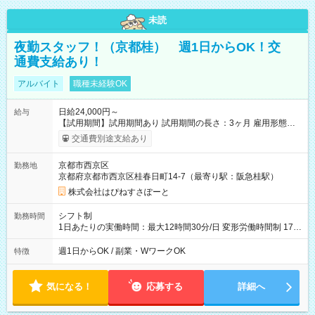
未読
夜勤スタッフ！（京都桂） 週1日からOK！交
通費支給あり！
アルバイト
職種未経験OK
日給24,000円～
給与
【試用期間】試用期間あり 試用期間の長さ：3ヶ月 雇用形態、
給与は本採用時と同じです。
交通費別途支給あり
京都市西京区
勤務地
京都府京都市西京区桂春日町14-7（最寄り駅：阪急桂駅）
株式会社はぴねすさぽーと
シフト制
勤務時間
1日あたりの実働時間：最大12時間30分/日 変形労働時間制 17：
00～翌9：00（休憩時間3.5時間) 一日の実働時間：12.5時間 想
定労働時間：37.5時間/週 ＊曜日相談：可 ＊労働日数相談：可
週1日からOK / 副業・WワークOK
特徴
気になる！
応募する
詳細へ