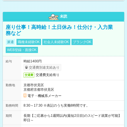
未読
座り仕事！高時給！土日休み！仕分け・入力業
務など
派遣
職種未経験OK
社会人未経験OK
ブランクOK
WEB登録・面接OK
時給1400円
給与
交通費別途支給あり
交通費支給有り
交通費
京都市伏見区
勤務地
京都府京都市伏見区
電子・機械系メーカー
8:30～17:30 ※表記のうち実働8時間です。
勤務時間
長期【ご応募から1週間以内(最短2日目)のスピード就業が可能】
期間
即日～