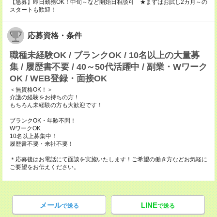
【急募】即日勤務OK！中旬～など開始日相談可 ★まずはお試し2カ月～の
スタートも歓迎！
応募資格・条件
職種未経験OK / ブランクOK / 10名以上の大量募
集 / 履歴書不要 / 40～50代活躍中 / 副業・Wワーク
OK / WEB登録・面接OK
＜無資格OK！＞
介護の経験をお持ちの方！
もちろん未経験の方も大歓迎です！
ブランクOK・年齢不問！
WワークOK
10名以上募集中！
履歴書不要・来社不要！
＊応募後はお電話にて面談を実施いたします！ご希望の働き方などお気軽に
ご要望をお伝えください。
メール
LINE
で送る
で送る