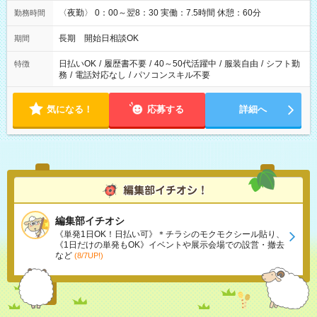
〈夜勤〉 0：00～翌8：30 実働：7.5時間 休憩：60分
勤務時間
長期 開始日相談OK
期間
日払いOK
/
履歴書不要
/
40～50代活躍中
/
服装自由
/
シフト勤
特徴
務
/
電話対応なし
/
パソコンスキル不要
気になる！
応募する
詳細へ
編集部イチオシ
《単発1日OK！日払い可》＊チラシのモクモクシール貼り、
《1日だけの単発もOK》イベントや展示会場での設営・撤去
など
(8/7UP!)