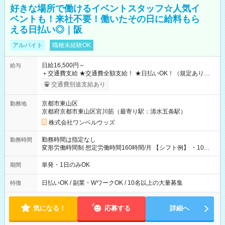
好きな場所で働けるイベントスタッフ☆人気イ
ベントも！来社不要！働いたその日に給料もら
える日払い◎｜阪
アルバイト
職種未経験OK
日給16,500円～
給与
＋交通費支給 ★交通費全額支給！ ★日払いOK！（規定あり） ┗
働いたその日に現金GET♪ お仕事後はコンビニATMから 日払
交通費別途支給あり
い分を引き落とせます！ 【試用期間】試用期間なし
京都市東山区
勤務地
京都府京都市東山区宮川筋（最寄り駅：清水五条駅）
株式会社ワンベルウッズ
勤務時間は指定なし
勤務時間
変形労働時間制 想定労働時間160時間/月 【シフト例】 ・10：
00～20：00
単発・1日のみOK
期間
日払いOK / 副業・WワークOK / 10名以上の大量募集
特徴
気になる！
応募する
詳細へ