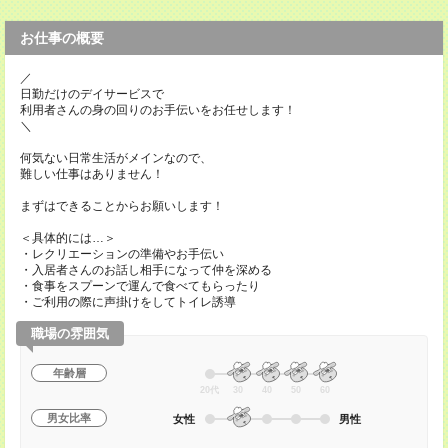
お仕事の概要
／
日勤だけのデイサービスで
利用者さんの身の回りのお手伝いをお任せします！
＼
何気ない日常生活がメインなので、
難しい仕事はありません！
まずはできることからお願いします！
＜具体的には…＞
・レクリエーションの準備やお手伝い
・入居者さんのお話し相手になって仲を深める
・食事をスプーンで運んで食べてもらったり
・ご利用の際に声掛けをしてトイレ誘導
職場の雰囲気
年齢層
20代
30
40
50
60
男女比率
女性
男性