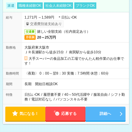
派遣
職種未経験OK
社会人未経験OK
ブランクOK
1,271円 ～1,589円 ＊日払いOK
給与
交通費別途支給あり
嬉しい全額支給（社内規定あり）
交通費
20～25万円
月収例
大阪府東大阪市
勤務地
ＪＲ長瀬駅から徒歩15分
/
南巽駅から徒歩10分
大手スーパーの食品加工の工場でかんたん軽作業のお仕事で
す！
〈夜勤〉 0：00～翌8：30 実働：7.5時間 休憩：60分
勤務時間
長期 開始日相談OK
期間
日払いOK
/
履歴書不要
/
40～50代活躍中
/
服装自由
/
シフト勤
特徴
務
/
電話対応なし
/
パソコンスキル不要
気になる！
応募する
詳細へ