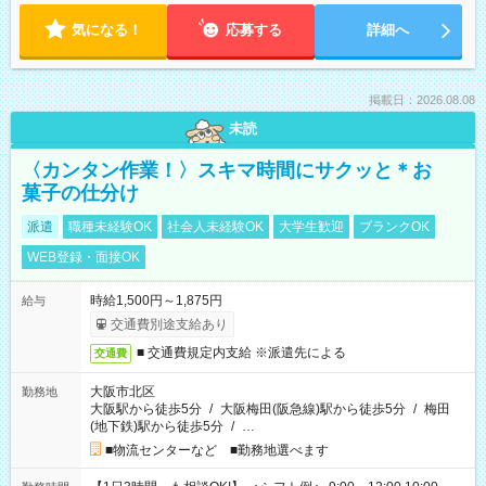
気になる！
応募する
詳細へ
掲載日：2026.08.08
未読
〈カンタン作業！〉スキマ時間にサクッと＊お
菓子の仕分け
派遣
職種未経験OK
社会人未経験OK
大学生歓迎
ブランクOK
WEB登録・面接OK
時給1,500円～1,875円
給与
交通費別途支給あり
■ 交通費規定内支給 ※派遣先による
交通費
大阪市北区
勤務地
大阪駅から徒歩5分
/
大阪梅田(阪急線)駅から徒歩5分
/
梅田
(地下鉄)駅から徒歩5分
/
…
■物流センターなど ■勤務地選べます