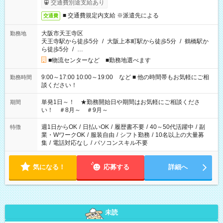
交通費別途支給あり
■ 交通費規定内支給 ※派遣先による
交通費
大阪市天王寺区
勤務地
天王寺駅から徒歩5分
/
大阪上本町駅から徒歩5分
/
鶴橋駅か
ら徒歩5分
/
…
■物流センターなど ■勤務地選べます
9:00～17:00 10:00～19:00 など ■ 他の時間帯もお気軽にご相
勤務時間
談ください！
単発1日～！ ★勤務開始日や期間はお気軽にご相談くださ
期間
い！ ＃8月～ ＃9月～
週1日からOK
/
日払いOK
/
履歴書不要
/
40～50代活躍中
/
副
特徴
業・WワークOK
/
服装自由
/
シフト勤務
/
10名以上の大量募
集
/
電話対応なし
/
パソコンスキル不要
気になる！
応募する
詳細へ
未読