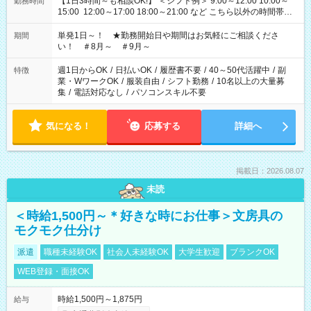
【1日3時間～も相談OK!】 ＜シフト例＞ 9:00～12:00 10:00～
勤務時間
15:00 12:00～17:00 18:00～21:00 など こちら以外の時間帯も
お気軽にご相談ください！
単発1日～！ ★勤務開始日や期間はお気軽にご相談くださ
期間
い！ ＃8月～ ＃9月～
週1日からOK
/
日払いOK
/
履歴書不要
/
40～50代活躍中
/
副
特徴
業・WワークOK
/
服装自由
/
シフト勤務
/
10名以上の大量募
集
/
電話対応なし
/
パソコンスキル不要
気になる！
応募する
詳細へ
掲載日：2026.08.07
未読
＜時給1,500円～＊好きな時にお仕事＞文房具の
モクモク仕分け
派遣
職種未経験OK
社会人未経験OK
大学生歓迎
ブランクOK
WEB登録・面接OK
時給1,500円～1,875円
給与