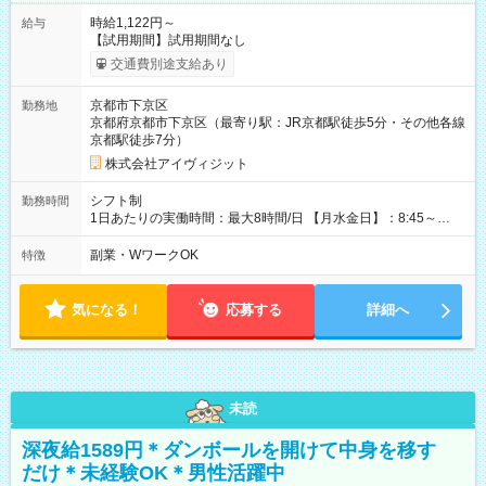
時給1,122円～
給与
【試用期間】試用期間なし
交通費別途支給あり
京都市下京区
勤務地
京都府京都市下京区（最寄り駅：JR京都駅徒歩5分・その他各線
京都駅徒歩7分）
株式会社アイヴィジット
シフト制
勤務時間
1日あたりの実働時間：最大8時間/日 【月水金日】：8:45～
16:30 【火木】：8:45～19:00 週3日～OK、シフト制 ※扶養内
勤務OK ※月1回～2回程度、日曜日出勤をお願いします。 ※時間
副業・WワークOK
特徴
内にて5時間～のシフト組み合わせ※固定シフトではございませ
ん。
気になる！
応募する
詳細へ
未読
深夜給1589円＊ダンボールを開けて中身を移す
だけ＊未経験OK＊男性活躍中