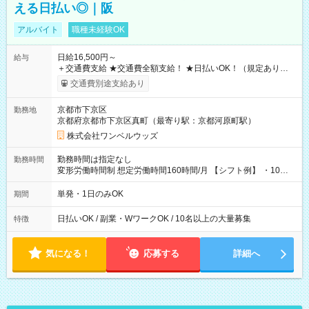
える日払い◎｜阪
アルバイト
職種未経験OK
日給16,500円～
給与
＋交通費支給 ★交通費全額支給！ ★日払いOK！（規定あり） ┗
働いたその日に現金GET♪ お仕事後はコンビニATMから 日払
交通費別途支給あり
い分を引き落とせます！ 【試用期間】試用期間なし
京都市下京区
勤務地
京都府京都市下京区真町（最寄り駅：京都河原町駅）
株式会社ワンベルウッズ
勤務時間は指定なし
勤務時間
変形労働時間制 想定労働時間160時間/月 【シフト例】 ・10：
00～20：00
単発・1日のみOK
期間
日払いOK / 副業・WワークOK / 10名以上の大量募集
特徴
気になる！
応募する
詳細へ