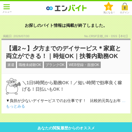
0
メニュー
気になる！
ログイン
お探しのバイト情報は掲載が終了しました。
掲載日 :2026
/
07
/
30
No.CRSF京都_09・DSS【本社】
【週2～】夕方までのデイサービス＊家庭と
両立ができる！｜時短OK｜扶養内勤務OK
派遣
職種未経験OK
ブランクOK
WEB登録・面接OK
＼1日5時間から勤務OK！／短い時間で効率良く稼
げる！日払いもOK！
▼負担が少ないデイサービスでのお仕事です！ 比較的元気なお年
...
もっとみる
あなたの閲覧履歴からのオススメ