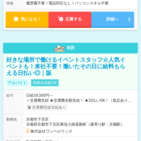
履歴書不要
/
電話対応なし
/
パソコンスキル不要
特徴
気になる！
応募する
詳細へ
未読
好きな場所で働けるイベントスタッフ☆人気イ
ベントも！来社不要！働いたその日に給料もら
える日払い◎｜阪
アルバイト
職種未経験OK
日給16,500円～
給与
＋交通費支給 ★交通費全額支給！ ★日払いOK！（規定あり） ┗
働いたその日に現金GET♪ お仕事後はコンビニATMから 日払
交通費別途支給あり
い分を引き落とせます！ 【試用期間】試用期間なし
京都市下京区
勤務地
京都府京都市下京区東塩小路釜殿町（最寄り駅：京都駅）
株式会社ワンベルウッズ