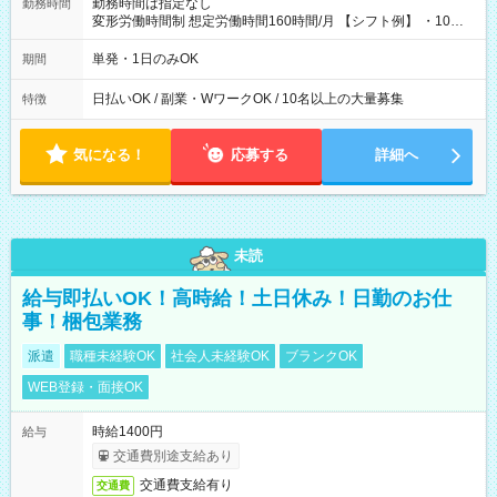
勤務時間は指定なし
勤務時間
変形労働時間制 想定労働時間160時間/月 【シフト例】 ・10：
00～20：00
単発・1日のみOK
期間
日払いOK / 副業・WワークOK / 10名以上の大量募集
特徴
気になる！
応募する
詳細へ
未読
給与即払いOK！高時給！土日休み！日勤のお仕
事！梱包業務
派遣
職種未経験OK
社会人未経験OK
ブランクOK
WEB登録・面接OK
時給1400円
給与
交通費別途支給あり
交通費支給有り
交通費