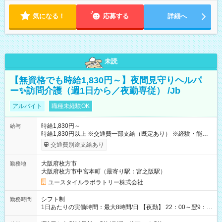
気になる！
応募する
詳細へ
未読
【無資格でも時給1,830円～】夜間見守りヘルパ
ー✨訪問介護（週1日から／夜勤専従） /Jb
アルバイト
職種未経験OK
時給1,830円～
給与
時給1,830円以上 ※交通費一部支給（既定あり） ※経験・能力を
考慮して決定します 【収入例】 週1回勤務の場合：1,830円×8時
交通費別途支給あり
間×4回=5万8,560円 週3回勤務の場合：1,830円×8時間×12回
=17万5,680円 【試用期間】試用期間あり 試用期間の長さ：2ヶ
大阪府枚方市
勤務地
月 ※ 雇用形態と給与に、本採用時と異なる部分があります。 雇
大阪府枚方市中宮本町（最寄り駅：宮之阪駅）
用形態：本採用時と同じです。 給与：時給 1,610円以上
ユースタイルラボラトリー株式会社
シフト制
勤務時間
1日あたりの実働時間：最大8時間/日 【夜勤】 22：00～翌9：
00 ※週1日～OK ／ 夜勤専従 ＊＊ 勤務時間例 ＊＊ ■22時か