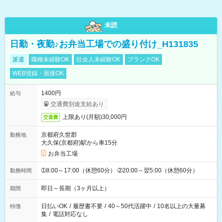
未読
日勤・夜勤♪お弁当工場での盛り付け_H131835
派遣
職種未経験OK
社会人未経験OK
ブランクOK
WEB登録・面接OK
1400円
給与
交通費別途支給あり
上限あり(月額)30,000円
交通費
京都府久世郡
勤務地
大久保(京都府)駅から車15分
お弁当工場
➀8:00～17:00（休憩60分） ➁20:00～翌5:00（休憩60分）
勤務時間
即日～長期（3ヶ月以上）
期間
日払いOK
/
履歴書不要
/
40～50代活躍中
/
10名以上の大量募
特徴
集
/
電話対応なし