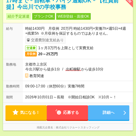
17時まで＊自転車・バイク通勤OK＊【社員前
提】今出川での学校事務
紹介予定派遣
ブランクOK
WEB登録・面接OK
時給1430円 月収例 20万円 時給1430円×実働7h×週5日×4週
給与
+残業5h ※月収例を保証するものではありません。
交通費別途支給あり
1ヶ月3万円を上限として実費支給
交通費
20～25万円
月収例
京都市上京区
勤務地
今出川駅から徒歩1分
/
出町柳駅
から徒歩10分
教育関連
09:00-17:00（休憩60分）実働7時間
勤務時間
2026年10月01日～長期 ※開始日相談OK ※10月～！
期間
気になる！
応募する
詳細へ
掲載元企業名
株式会社リクルートスタッフィング