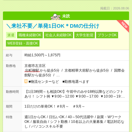
掲載日：2026.08.06
未読
NEW
＼来社不要／単発1日OK＊DMの仕分け
派遣
職種未経験OK
社会人未経験OK
大学生歓迎
ブランクOK
WEB登録・面接OK
時給1,500円～1,875円
給与
京都市左京区
勤務地
出町柳駅
から徒歩5分
/
京都精華大前駅から徒歩5分
/
国際会
館駅から徒歩5分
/
…
■物流センターなど ■勤務地選べます
【1日3時間～も相談OK!】午前中のみや18時以降などのシフト
勤務時間
あり！ シフト例 ▼9:00～12:00 ▼9:00～17:00 ▼10:00～19:00
▼18:00～21:00
1日だけの単発OK！＃8月～ ＃9月～
期間
週1日からOK
/
日払いOK
/
40～50代活躍中
/
副業・Wワーク
特徴
OK
/
服装自由
/
シフト勤務
/
10名以上の大量募集
/
電話対応な
し
/
パソコンスキル不要