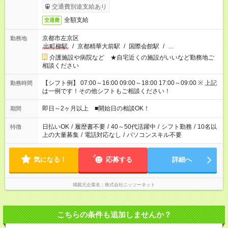
交通費別途支給あり
全額支給
交通費
京都市左京区
勤務地
出町柳駅
/
京都精華大前駅
/
国際会館駅
/
…
介護施設や病院など ★自宅近くの施設がいいなど勤務地ご
相談ください
【シフト例】 07:00～16:00 09:00～18:00 17:00～09:00 ※ 上記
勤務時間
は一例です！その他シフトもご相談ください！
即日～2ヶ月以上 ■開始日の相談OK！
期間
日払いOK
/
履歴書不要
/
40～50代活躍中
/
シフト勤務
/
10名以
特徴
上の大量募集
/
電話対応なし
/
パソコンスキル不要
気になる！
応募する
詳細へ
掲載元企業名
株式会社ニッソーネット
こちらの条件も追加しませんか？