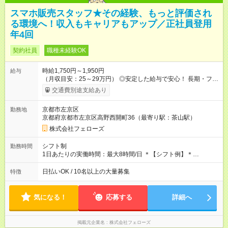
スマホ販売スタッフ★その経験、もっと評価され
る環境へ！収入もキャリアもアップ／正社員登用
年4回
契約社員
職種未経験OK
時給1,750円～1,950円
給与
（月収目安：25～29万円） ◎安定した給与で安心！ 長期・フル
タイムで勤務いただける方にお越しいただきたいと思っていま
交通費別途支給あり
す。シフトが削られることはないので、安定した給与が入りま
す。 ◎日払い・週払いもOK！※規定あり すぐに働きたい、稼ぎ
京都市左京区
勤務地
たいという人もいると思います。このあたりは柔軟に対応する
京都府京都市左京区高野西開町36（最寄り駅：茶山駅）
ので、お気軽にご相談ください！ ※2ヶ月の試用期間がありま
す。その間の給与・待遇に変更はありません。 【試用期間】試
株式会社フェローズ
用期間あり 試用期間の長さ：2ヶ月 雇用形態、給与は本採用時
と同じです。
シフト制
勤務時間
1日あたりの実働時間：最大8時間/日 ＊【シフト例】＊
(1) 10:00～19:00 (2) 11:00～20:00 (3) 12:00～21:00 など ◎
いずれも実働8時間・休憩1時間です。中抜けシフトなどはあり
日払いOK / 10名以上の大量募集
特徴
ません。 ◎残業は少なく、月10時間未満です。「残業代で稼ぎ
たい」などあれば相談に応じますのでおっしゃってください！
気になる！
応募する
詳細へ
掲載元企業名
株式会社フェローズ