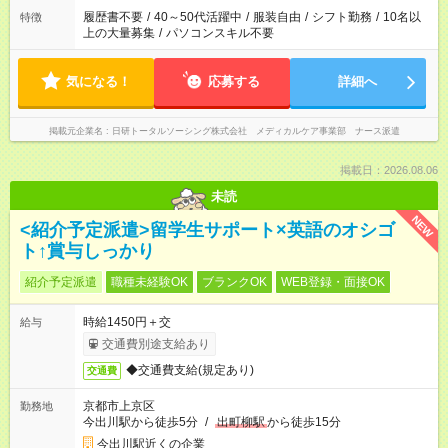
ません
履歴書不要
/
40～50代活躍中
/
服装自由
/
シフト勤務
/
10名以
特徴
上の大量募集
/
パソコンスキル不要
気になる！
応募する
詳細へ
掲載元企業名
日研トータルソーシング株式会社 メディカルケア事業部 ナース派遣
掲載日：2026.08.06
未読
NEW
<紹介予定派遣>留学生サポート×英語のオシゴ
ト↑賞与しっかり
紹介予定派遣
職種未経験OK
ブランクOK
WEB登録・面接OK
時給1450円＋交
給与
交通費別途支給あり
◆交通費支給(規定あり)
交通費
京都市上京区
勤務地
今出川駅から徒歩5分
/
出町柳駅
から徒歩15分
今出川駅近くの企業