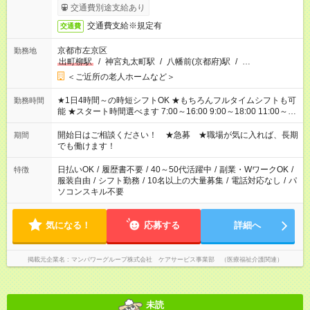
了次第のお支払いとなります。
交通費別途支給あり
交通費支給※規定有
交通費
京都市左京区
勤務地
出町柳駅
/
神宮丸太町駅
/
八幡前(京都府)駅
/
…
＜ご近所の老人ホームなど＞
★1日4時間～の時短シフトOK ★もちろんフルタイムシフトも可
勤務時間
能 ★スタート時間選べます 7:00～16:00 9:00～18:00 11:00～
20:00 など 残業なし！ ※Wワークの場合、他のお仕事と合わせ
週40時間超の就業はご案内できません ※法令に基づき、週20時
開始日はご相談ください！ ★急募 ★職場が気に入れば、長期
期間
間以上勤務は社会保険への加入対象となります ※労働者派遣法
でも働けます！
（日雇い派遣の原則禁止）により、短時間・短期間の就業はご
案内が難しい場合があります
日払いOK
/
履歴書不要
/
40～50代活躍中
/
副業・WワークOK
/
特徴
服装自由
/
シフト勤務
/
10名以上の大量募集
/
電話対応なし
/
パ
ソコンスキル不要
気になる！
応募する
詳細へ
掲載元企業名
マンパワーグループ株式会社 ケアサービス事業部 （医療福祉介護関連）
未読