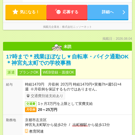
気になる！
応募する
詳細へ
掲載元企業名
株式会社ニッソーネット
掲載日：2026.08.04
未読
17時まで＊残業ほぼなし▼自転車・バイク通勤OK
＊神宮丸太町での学校事務
派遣
ブランクOK
WEB登録・面接OK
時給1470円 月収例 20万円 時給1470円×実働7h×週5日×4
給与
週 ※月収例を保証するものではありません。
交通費別途支給あり
1ヶ月3万円を上限として実費支給
交通費
20～25万円
月収例
京都市左京区
勤務地
神宮丸太町駅から徒歩2分
/
出町柳駅
から徒歩13分
教育関連