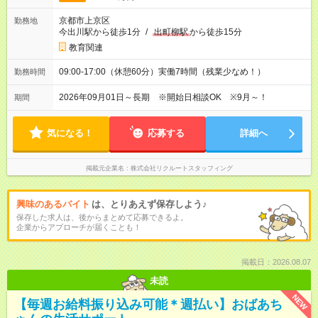
京都市上京区
勤務地
今出川駅から徒歩1分
/
出町柳駅
から徒歩15分
教育関連
09:00-17:00（休憩60分）実働7時間（残業少なめ！）
勤務時間
2026年09月01日～長期 ※開始日相談OK ※9月～！
期間
気になる！
応募する
詳細へ
掲載元企業名
株式会社リクルートスタッフィング
興味のあるバイト
は、とりあえず保存しよう♪
保存した求人は、後からまとめて応募できるよ。
企業からアプローチが届くことも！
掲載日：2026.08.07
未読
NEW
【毎週お給料振り込み可能＊週払い】おばあち