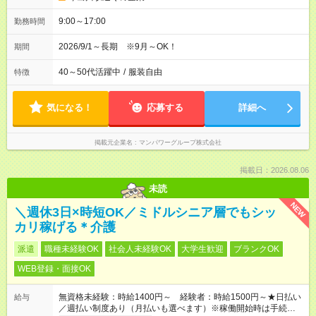
9:00～17:00
勤務時間
2026/9/1～長期 ※9月～OK！
期間
40～50代活躍中
/
服装自由
特徴
気になる！
応募する
詳細へ
掲載元企業名
マンパワーグループ株式会社
掲載日：2026.08.06
未読
NEW
＼週休3日×時短OK／ミドルシニア層でもシッ
カリ稼げる＊介護
派遣
職種未経験OK
社会人未経験OK
大学生歓迎
ブランクOK
WEB登録・面接OK
無資格未経験：時給1400円～ 経験者：時給1500円～★日払い
給与
／週払い制度あり（月払いも選べます）※稼働開始時は手続き完