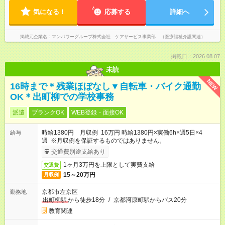
気になる！
応募する
詳細へ
掲載元企業名
マンパワーグループ株式会社 ケアサービス事業部 （医療福祉介護関連）
掲載日：2026.08.07
未読
NEW
16時まで＊残業ほぼなし▼自転車・バイク通勤
OK＊出町柳での学校事務
派遣
ブランクOK
WEB登録・面接OK
時給1380円 月収例 16万円 時給1380円×実働6h×週5日×4
給与
週 ※月収例を保証するものではありません。
交通費別途支給あり
1ヶ月3万円を上限として実費支給
交通費
15～20万円
月収例
京都市左京区
勤務地
出町柳駅
から徒歩18分
/
京都河原町駅からバス20分
教育関連