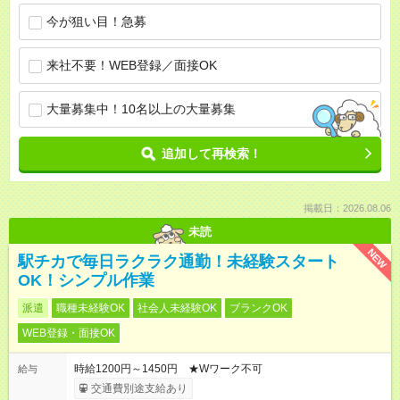
今が狙い目！急募
来社不要！WEB登録／面接OK
大量募集中！10名以上の大量募集
追加して再検索！
掲載日：2026.08.06
未読
NEW
駅チカで毎日ラクラク通勤！未経験スタート
OK！シンプル作業
派遣
職種未経験OK
社会人未経験OK
ブランクOK
WEB登録・面接OK
時給1200円～1450円 ★Wワーク不可
給与
交通費別途支給あり