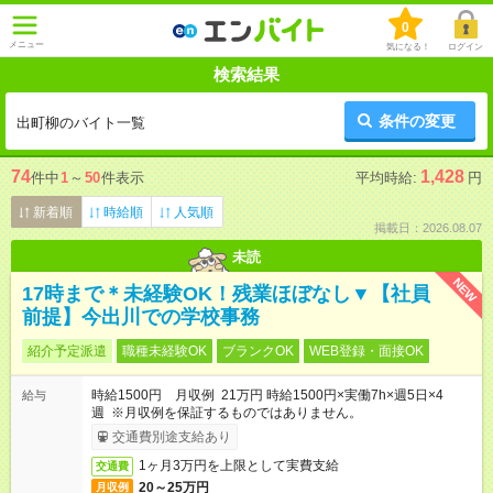
0
メニュー
気になる！
ログイン
検索結果
条件の変更
出町柳のバイト一覧
74
1,428
件中
1
～
50
件表示
平均時給:
円
新着順
時給順
人気順
掲載日：2026.08.07
未読
NEW
17時まで＊未経験OK！残業ほぼなし▼【社員
前提】今出川での学校事務
紹介予定派遣
職種未経験OK
ブランクOK
WEB登録・面接OK
時給1500円 月収例 21万円 時給1500円×実働7h×週5日×4
給与
週 ※月収例を保証するものではありません。
交通費別途支給あり
1ヶ月3万円を上限として実費支給
交通費
20～25万円
月収例