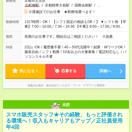
京都市左京区
勤務地
出町柳駅
/
京都精華大前駅
/
国際会館駅
/
…
介護施設でのお仕事 ★勤務地選べます！
1日7時間～OK！ 【シフト固定の相談もOK！】 ▼シフト例 【早
勤務時間
番】7:00～16:00／7:30～16:30 【中番】8:00～17:00／9:00～
18:00 【遅番】11:00～20:00／13:00～22:00
長期のお仕事です。開始日はご相談ください！ ※急募
期間
日払いOK
/
履歴書不要
/
40～50代活躍中
/
副業・WワークOK
/
特徴
服装自由
/
シフト勤務
/
10名以上の大量募集
/
電話対応なし
/
パ
ソコンスキル不要
気になる！
応募する
詳細へ
掲載元企業名
株式会社ウィルオブ・ワーク ケアワーク事業部
未読
スマホ販売スタッフ★その経験、もっと評価され
る環境へ！収入もキャリアもアップ／正社員登用
年4回