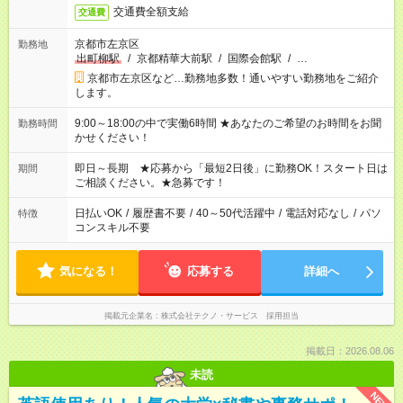
交通費全額支給
交通費
京都市左京区
勤務地
出町柳駅
/
京都精華大前駅
/
国際会館駅
/
…
京都市左京区など…勤務地多数！通いやすい勤務地をご紹介
します。
9:00～18:00の中で実働6時間 ★あなたのご希望のお時間をお聞
勤務時間
かせください！
即日～長期 ★応募から「最短2日後」に勤務OK！スタート日は
期間
ご相談ください。★急募です！
日払いOK
/
履歴書不要
/
40～50代活躍中
/
電話対応なし
/
パソ
特徴
コンスキル不要
気になる！
応募する
詳細へ
掲載元企業名
株式会社テクノ・サービス 採用担当
掲載日：2026.08.06
未読
NEW