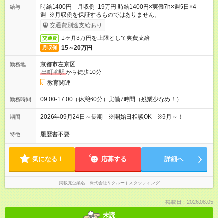
時給1400円 月収例 19万円 時給1400円×実働7h×週5日×4
給与
週 ※月収例を保証するものではありません。
交通費別途支給あり
1ヶ月3万円を上限として実費支給
交通費
15～20万円
月収例
京都市左京区
勤務地
出町柳駅
から徒歩10分
教育関連
09:00-17:00（休憩60分）実働7時間（残業少なめ！）
勤務時間
2026年09月24日～長期 ※開始日相談OK ※9月～！
期間
履歴書不要
特徴
気になる！
応募する
詳細へ
掲載元企業名
株式会社リクルートスタッフィング
掲載日：2026.08.05
未読