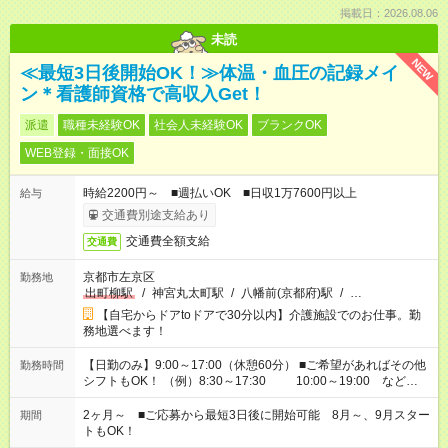
掲載日：2026.08.06
未読
NEW
≪最短3日後開始OK！≫体温・血圧の記録メイ
ン＊看護師資格で高収入Get！
派遣
職種未経験OK
社会人未経験OK
ブランクOK
WEB登録・面接OK
時給2200円～ ■週払いOK ■日収1万7600円以上
給与
交通費別途支給あり
交通費全額支給
交通費
京都市左京区
勤務地
出町柳駅
/
神宮丸太町駅
/
八幡前(京都府)駅
/
…
【自宅からドアtoドアで30分以内】介護施設でのお仕事。勤
務地選べます！
【日勤のみ】9:00～17:00（休憩60分） ■ご希望があればその他
勤務時間
シフトもOK！ （例）8:30～17:30 10:00～19:00 など
「家族とお休みを合わせたい」 「できれば残業はしたくない」
など、あなたのご希望に沿ったお仕事をご紹介します！ ※Wワ
2ヶ月～ ■ご応募から最短3日後に開始可能 8月～、9月スター
期間
ーク希望の方へ 今ご覧のお仕事で希望する勤務時間と、もう1つ
トもOK！
のお仕事の勤務時間。 合計で週40時間を超える場合は応募でき