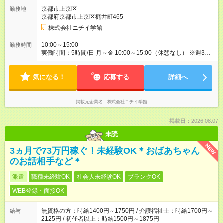
です。
京都市上京区
勤務地
京都府京都市上京区梶井町465
株式会社ニチイ学館
10:00～15:00
勤務時間
実働時間：5時間/日 月～金 10:00～15:00（休憩なし） ※週3日
～勤務 ※シフト制
気になる！
応募する
詳細へ
掲載元企業名
株式会社ニチイ学館
掲載日：2026.08.07
未読
NEW
3ヵ月で73万円稼ぐ！未経験OK＊おばあちゃん
のお話相手など＊
派遣
職種未経験OK
社会人未経験OK
ブランクOK
WEB登録・面接OK
無資格の方：時給1400円～1750円 / 介護福祉士：時給1700円～
給与
2125円 / 初任者以上：時給1500円～1875円