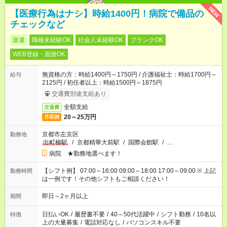
NEW
【医療行為はナシ】時給1400円！病院で備品の
チェックなど
派遣
職種未経験OK
社会人未経験OK
ブランクOK
WEB登録・面接OK
無資格の方：時給1400円～1750円 / 介護福祉士：時給1700円～
給与
2125円 / 初任者以上：時給1500円～1875円
交通費別途支給あり
全額支給
交通費
20～25万円
月収例
京都市左京区
勤務地
出町柳駅
/
京都精華大前駅
/
国際会館駅
/
…
病院 ★勤務地選べます！
【シフト例】 07:00～16:00 09:00～18:00 17:00～09:00 ※ 上記
勤務時間
は一例です！その他シフトもご相談ください！
即日～2ヶ月以上
期間
日払いOK
/
履歴書不要
/
40～50代活躍中
/
シフト勤務
/
10名以
特徴
上の大量募集
/
電話対応なし
/
パソコンスキル不要