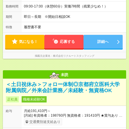
09:00-17:00（休憩60分）実働7時間（残業少なめ！）
勤務時間
即日～長期 ※開始日相談OK
期間
履歴書不要
特徴
気になる！
応募する
詳細へ
掲載元企業名
株式会社リクルートスタッフィング
未読
＜土日祝休み＞フォロー体制◎京都府立医科大学
附属病院／外来会計業務／未経験・無資格OK
正社員
職種未経験OK
月給191,410円～
給与
[月給] 有資格者：198760円 無資格者：191410円 ★賞与あり 年
2回（業績による 初年度1回） ★キャリアアップ制度あり 進級
交通費別途支給あり
により給与がアップします！ 【試用期間】試用期間あり 試用期