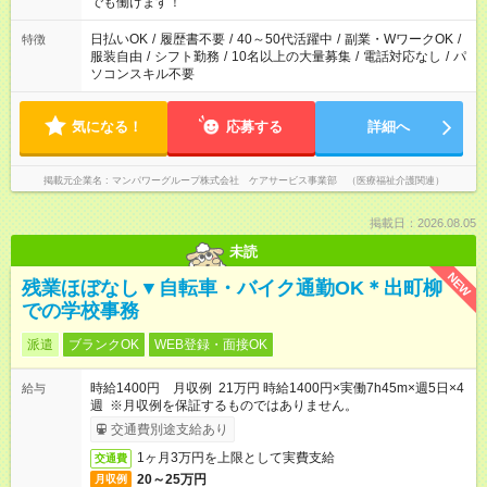
となります ※労働者派遣法（日雇い派遣の原則禁止）により、
でも働けます！
短時間・短期間の就業はご案内が難しい場合があります
日払いOK
/
履歴書不要
/
40～50代活躍中
/
副業・WワークOK
/
特徴
服装自由
/
シフト勤務
/
10名以上の大量募集
/
電話対応なし
/
パ
ソコンスキル不要
気になる！
応募する
詳細へ
掲載元企業名
マンパワーグループ株式会社 ケアサービス事業部 （医療福祉介護関連）
掲載日：2026.08.05
未読
NEW
残業ほぼなし▼自転車・バイク通勤OK＊出町柳
での学校事務
派遣
ブランクOK
WEB登録・面接OK
時給1400円 月収例 21万円 時給1400円×実働7h45m×週5日×4
給与
週 ※月収例を保証するものではありません。
交通費別途支給あり
1ヶ月3万円を上限として実費支給
交通費
20～25万円
月収例