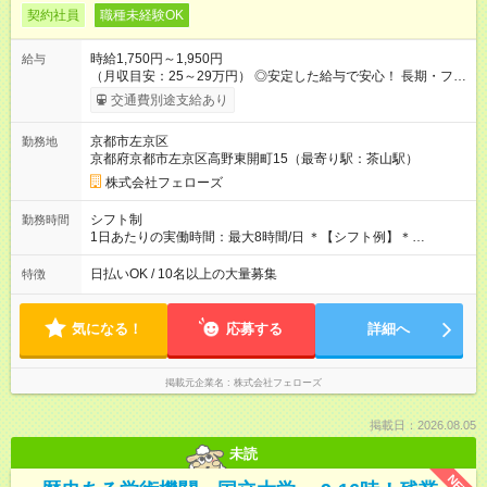
契約社員
職種未経験OK
時給1,750円～1,950円
給与
（月収目安：25～29万円） ◎安定した給与で安心！ 長期・フル
タイムで勤務いただける方にお越しいただきたいと思っていま
交通費別途支給あり
す。シフトが削られることはないので、安定した給与が入りま
す。 ◎日払い・週払いもOK！※規定あり すぐに働きたい、稼ぎ
京都市左京区
勤務地
たいという人もいると思います。このあたりは柔軟に対応する
京都府京都市左京区高野東開町15（最寄り駅：茶山駅）
ので、お気軽にご相談ください！ ※2ヶ月の試用期間がありま
す。その間の給与・待遇に変更はありません。 【試用期間】試
株式会社フェローズ
用期間あり 試用期間の長さ：2ヶ月 雇用形態、給与は本採用時
と同じです。
シフト制
勤務時間
1日あたりの実働時間：最大8時間/日 ＊【シフト例】＊
(1) 10:00～19:00 (2) 11:00～20:00 (3) 12:00～21:00 など ◎
いずれも実働8時間・休憩1時間です。中抜けシフトなどはあり
日払いOK / 10名以上の大量募集
特徴
ません。 ◎残業は少なく、月10時間未満です。「残業代で稼ぎ
たい」などあれば相談に応じますのでおっしゃってください！
気になる！
応募する
詳細へ
掲載元企業名
株式会社フェローズ
掲載日：2026.08.05
未読
NEW