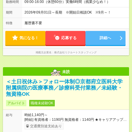
09:00-16:00（休憩60分）実働6時間（残業少なめ！）
勤務時間
2026年09月01日～長期 ※開始日相談OK ※9月～！
期間
履歴書不要
特徴
気になる！
応募する
詳細へ
掲載元企業名
株式会社リクルートスタッフィング
未読
＜土日祝休み＞フォロー体制◎京都府立医科大学
附属病院の医療事務／診療科受付業務／未経験・
無資格OK
アルバイト
職種未経験OK
時給1,140円～
給与
[時給] 有資格者：1190円 無資格者：1140円 ★キャリアアップ制
度あり 進級により給与がアップします！ 【試用期間】試用期間
交通費別途支給あり
あり 試用期間の長さ：3ヶ月 雇用形態、給与は本採用時と同じ