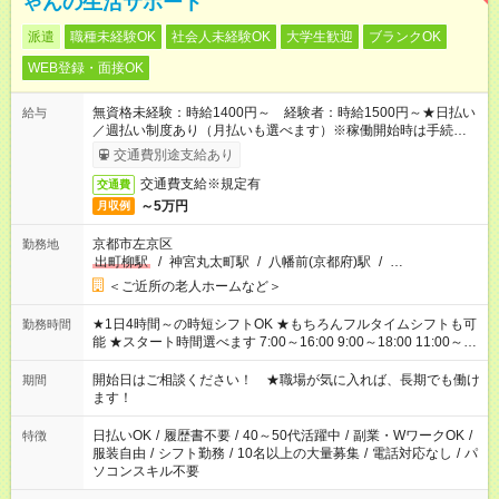
ゃんの生活サポート
派遣
職種未経験OK
社会人未経験OK
大学生歓迎
ブランクOK
WEB登録・面接OK
無資格未経験：時給1400円～ 経験者：時給1500円～★日払い
給与
／週払い制度あり（月払いも選べます）※稼働開始時は手続き完
了次第のお支払いとなります。
交通費別途支給あり
交通費支給※規定有
交通費
～5万円
月収例
京都市左京区
勤務地
出町柳駅
/
神宮丸太町駅
/
八幡前(京都府)駅
/
…
＜ご近所の老人ホームなど＞
★1日4時間～の時短シフトOK ★もちろんフルタイムシフトも可
勤務時間
能 ★スタート時間選べます 7:00～16:00 9:00～18:00 11:00～
20:00 など 残業なし！ ※Wワークの場合、他のお仕事と合わせ
週40時間超の就業はご案内できません ※法令に基づき、週20時
開始日はご相談ください！ ★職場が気に入れば、長期でも働け
期間
間以上勤務は社会保険への加入対象となります ※労働者派遣法
ます！
（日雇い派遣の原則禁止）により、短時間・短期間の就業はご
案内が難しい場合があります
日払いOK
/
履歴書不要
/
40～50代活躍中
/
副業・WワークOK
/
特徴
服装自由
/
シフト勤務
/
10名以上の大量募集
/
電話対応なし
/
パ
ソコンスキル不要