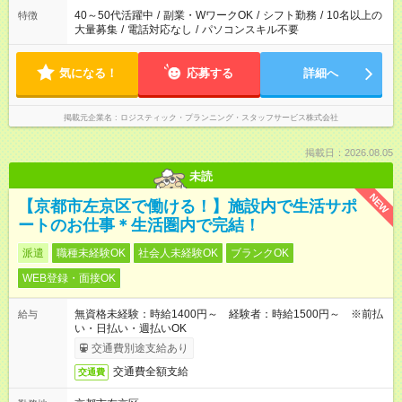
40～50代活躍中
/
副業・WワークOK
/
シフト勤務
/
10名以上の
特徴
大量募集
/
電話対応なし
/
パソコンスキル不要
気になる！
応募する
詳細へ
掲載元企業名
ロジスティック・プランニング・スタッフサービス株式会社
掲載日：2026.08.05
未読
NEW
【京都市左京区で働ける！】施設内で生活サポ
ートのお仕事＊生活圏内で完結！
派遣
職種未経験OK
社会人未経験OK
ブランクOK
WEB登録・面接OK
無資格未経験：時給1400円～ 経験者：時給1500円～ ※前払
給与
い・日払い・週払いOK
交通費別途支給あり
交通費全額支給
交通費