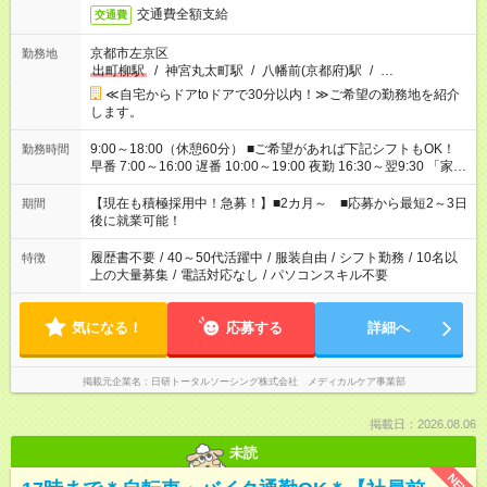
交通費全額支給
交通費
京都市左京区
勤務地
出町柳駅
/
神宮丸太町駅
/
八幡前(京都府)駅
/
…
≪自宅からドアtoドアで30分以内！≫ご希望の勤務地を紹介
します。
9:00～18:00（休憩60分） ■ご希望があれば下記シフトもOK！
勤務時間
早番 7:00～16:00 遅番 10:00～19:00 夜勤 16:30～翌9:30 「家族
と休みを合わせたい」 「余裕を持って夕飯の準備がしたい」
「できれば残業はしたくない」 など、ご希望を教えてください
【現在も積極採用中！急募！】■2カ月～ ■応募から最短2～3日
期間
ね。 ※Wワーク希望の方へ 今ご覧のお仕事で希望する勤務時間
後に就業可能！
と、もう1つのお仕事の勤務時間。 合計で週40時間を超える場
合は応募できません。
履歴書不要
/
40～50代活躍中
/
服装自由
/
シフト勤務
/
10名以
特徴
上の大量募集
/
電話対応なし
/
パソコンスキル不要
気になる！
応募する
詳細へ
掲載元企業名
日研トータルソーシング株式会社 メディカルケア事業部
掲載日：2026.08.06
未読
NEW