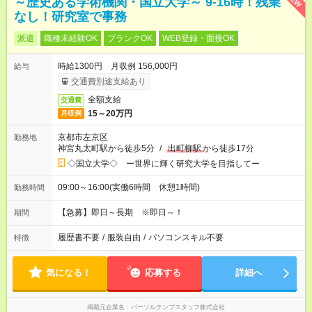
～歴史ある学術機関・国立大学～ 9-16時！残業
なし！研究室で事務
派遣
職種未経験OK
ブランクOK
WEB登録・面接OK
時給1300円 月収例 156,000円
給与
交通費別途支給あり
全額支給
交通費
15～20万円
月収例
京都市左京区
勤務地
神宮丸太町駅から徒歩5分
/
出町柳駅
から徒歩17分
◇国立大学◇ ー世界に輝く研究大学を目指してー
09:00～16:00(実働6時間 休憩1時間)
勤務時間
【急募】即日～長期 ※即日～！
期間
履歴書不要
/
服装自由
/
パソコンスキル不要
特徴
気になる！
応募する
詳細へ
掲載元企業名
パーソルテンプスタッフ株式会社