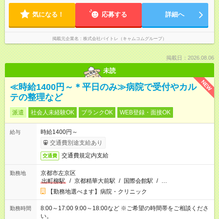
気になる！
応募する
詳細へ
掲載元企業名
株式会社バイトレ（キャムコムグループ）
掲載日：2026.08.06
未読
NEW
≪時給1400円～＊平日のみ≫病院で受付やカル
テの整理など
派遣
社会人未経験OK
ブランクOK
WEB登録・面接OK
時給1400円～
給与
交通費別途支給あり
交通費規定内支給
交通費
京都市左京区
勤務地
出町柳駅
/
京都精華大前駅
/
国際会館駅
/
…
【勤務地選べます】病院・クリニック
8:00～17:00 9:00～18:00など ※ご希望の時間帯をご相談くださ
勤務時間
い。