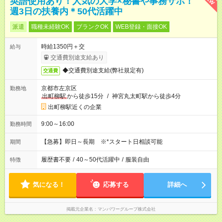
英語使用あり！人気の大学×秘書や事務サポ！
週3日の扶養内＊50代活躍中
派遣
職種未経験OK
ブランクOK
WEB登録・面接OK
時給1350円＋交
給与
交通費別途支給あり
◆交通費別途支給(弊社規定有)
交通費
京都市左京区
勤務地
出町柳駅
から徒歩15分
/
神宮丸太町駅から徒歩4分
出町柳駅近くの企業
9:00～16:00
勤務時間
【急募】即日～長期 ※*スタート日相談可能
期間
履歴書不要
/
40～50代活躍中
/
服装自由
特徴
気になる！
応募する
詳細へ
掲載元企業名
マンパワーグループ株式会社