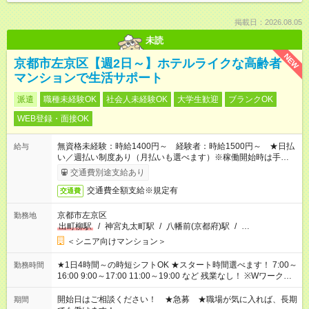
掲載日：2026.08.05
未読
NEW
京都市左京区【週2日～】ホテルライクな高齢者
マンションで生活サポート
派遣
職種未経験OK
社会人未経験OK
大学生歓迎
ブランクOK
WEB登録・面接OK
無資格未経験：時給1400円～ 経験者：時給1500円～ ★日払
給与
い／週払い制度あり（月払いも選べます）※稼働開始時は手続き
完了次第のお支払いとなります。
交通費別途支給あり
交通費全額支給※規定有
交通費
京都市左京区
勤務地
出町柳駅
/
神宮丸太町駅
/
八幡前(京都府)駅
/
…
＜シニア向けマンション＞
★1日4時間～の時短シフトOK ★スタート時間選べます！ 7:00～
勤務時間
16:00 9:00～17:00 11:00～19:00 など 残業なし！ ※Wワークの
場合、他のお仕事と合わせ週40時間超の就業はご案内できませ
ん ※法令に基づき、週20時間以上勤務は社会保険への加入対象
開始日はご相談ください！ ★急募 ★職場が気に入れば、長期
期間