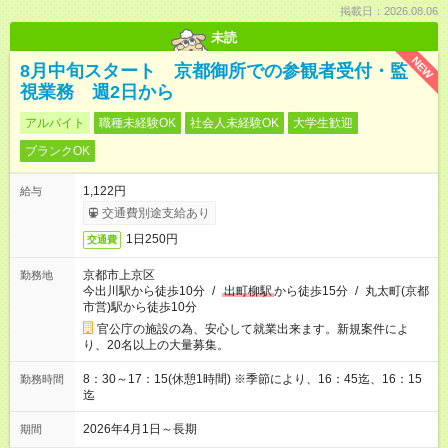
掲載日：2026.08.06
未読
NEW
8月中旬スタート 京都御所での参観者受付・監
視業務 週2日から
アルバイト
職種未経験OK
社会人未経験OK
大学生歓迎
ブランクOK
1,122円
給与
交通費別途支給あり
1日250円
交通費
京都市上京区
勤務地
今出川駅から徒歩10分
/
出町柳駅
から徒歩15分
/
丸太町(京都
市営)駅から徒歩10分
官公庁の施設の為、安心して就業出来ます。新規案件によ
り、20名以上の大量募集。
8：30～17：15(休憩1時間) ※季節により、16：45迄、16：15
勤務時間
迄
2026年4月1日～長期
期間