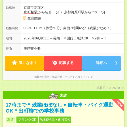
京都市左京区
勤務地
出町柳駅
から徒歩11分
/
京都河原町駅からバス17分
教育関連
08:30-17:15（休憩60分）実働7時間45分（残業少なめ！）
勤務時間
2026年09月01日～長期 ※開始日相談OK ※9月～！
期間
履歴書不要
特徴
気になる！
応募する
詳細へ
掲載元企業名
株式会社リクルートスタッフィング
掲載日：2026.08.05
未読
NEW
17時まで＊残業ほぼなし▼自転車・バイク通勤
OK＊出町柳での学校事務
派遣
ブランクOK
WEB登録・面接OK