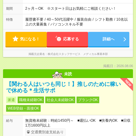
2ヶ月～OK ※スタート日はお気軽にご相談ください！
期間
履歴書不要
/
40～50代活躍中
/
服装自由
/
シフト勤務
/
10名以
特徴
上の大量募集
/
パソコンスキル不要
気になる！
応募する
詳細へ
掲載元企業名
株式会社スタッフサービス メディカル事業本部
掲載日：2026.08.06
未読
NEW
【関わる人はいつも同じ！】推しのために稼い
で休める＊生活サポ
派遣
職種未経験OK
社会人未経験OK
ブランクOK
WEB登録・面接OK
無資格未経験：時給1450円～ ■週払いOK ■扶養内OK ■日収
給与
1万1600円以上
交通費別途支給あり