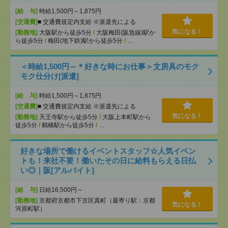
[給 与]
時給1,500円～1,875円
[交通費]
■ 交通費規定内支給 ※派遣先による
気になる！
[勤務地]
大阪駅から徒歩5分
/
大阪梅田(阪急線)駅か
ら徒歩5分
/
梅田(地下鉄)駅から徒歩5分
/
…
＜時給1,500円～＊好きな時にお仕事＞文房具のモク
モク仕分け[派遣]
[給 与]
時給1,500円～1,875円
[交通費]
■ 交通費規定内支給 ※派遣先による
気になる！
[勤務地]
天王寺駅から徒歩5分
/
大阪上本町駅から
徒歩5分
/
鶴橋駅から徒歩5分
/
…
好きな場所で働けるイベントスタッフ☆人気イベン
トも！来社不要！働いたその日に給料もらえる日払
い◎｜阪[アルバイト]
[給 与]
日給16,500円～
[勤務地]
京都府京都市下京区真町（最寄り駅：京都
気になる！
河原町駅）