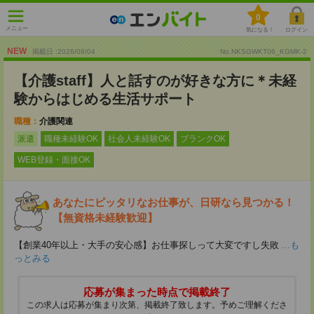
0
メニュー
気になる！
ログイン
NEW
掲載日 :2026
/
08
/
04
No.NKSGWKT06_KGMK-2
【介護staff】人と話すのが好きな方に＊未経
験からはじめる生活サポート
職種：
介護関連
派遣
職種未経験OK
社会人未経験OK
ブランクOK
WEB登録・面接OK
あなたにピッタリなお仕事が、日研なら見つかる！
【無資格未経験歓迎】
【創業40年以上・大手の安心感】お仕事探しって大変ですし失敗
...も
っとみる
応募が集まった時点で掲載終了
この求人は応募が集まり次第、掲載終了致します。予めご理解くださ