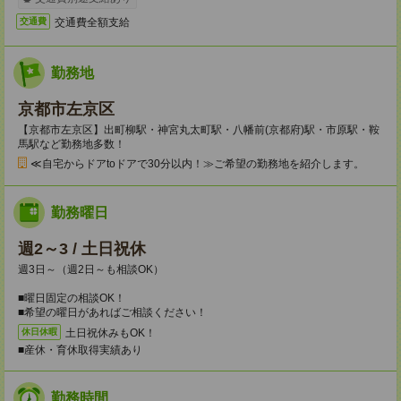
交通費全額支給
交通費
勤務地
京都市左京区
【京都市左京区】出町柳駅・神宮丸太町駅・八幡前(京都府)駅・市原駅・鞍
馬駅など勤務地多数！
≪自宅からドアtoドアで30分以内！≫ご希望の勤務地を紹介します。
勤務曜日
週2～3 / 土日祝休
週3日～（週2日～も相談OK）
■曜日固定の相談OK！
■希望の曜日があればご相談ください！
土日祝休みもOK！
休日休暇
■産休・育休取得実績あり
勤務時間