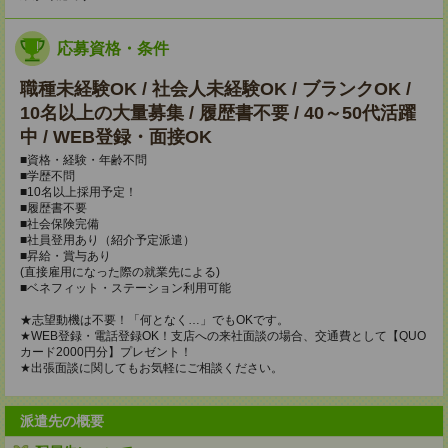
応募資格・条件
職種未経験OK / 社会人未経験OK / ブランクOK /
10名以上の大量募集 / 履歴書不要 / 40～50代活躍
中 / WEB登録・面接OK
■資格・経験・年齢不問
■学歴不問
■10名以上採用予定！
■履歴書不要
■社会保険完備
■社員登用あり（紹介予定派遣）
■昇給・賞与あり
(直接雇用になった際の就業先による)
■ベネフィット・ステーション利用可能
★志望動機は不要！「何となく…」でもOKです。
★WEB登録・電話登録OK！支店への来社面談の場合、交通費として【QUO
カード2000円分】プレゼント！
★出張面談に関してもお気軽にご相談ください。
派遣先の概要