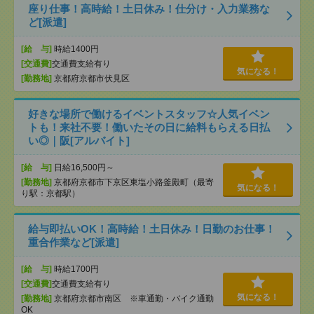
座り仕事！高時給！土日休み！仕分け・入力業務な
ど[派遣]
[給 与]
時給1400円
[交通費]
交通費支給有り
気になる！
[勤務地]
京都府京都市伏見区
好きな場所で働けるイベントスタッフ☆人気イベン
トも！来社不要！働いたその日に給料もらえる日払
い◎｜阪[アルバイト]
[給 与]
日給16,500円～
[勤務地]
京都府京都市下京区東塩小路釜殿町（最寄
気になる！
り駅：京都駅）
給与即払いOK！高時給！土日休み！日勤のお仕事！
重合作業など[派遣]
[給 与]
時給1700円
[交通費]
交通費支給有り
気になる！
[勤務地]
京都府京都市南区 ※車通勤・バイク通勤
OK