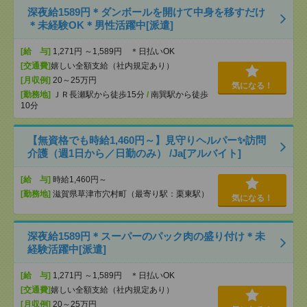
深夜給1589円＊ダンボールを開けて中身を移すだけ
＊未経験OK＊男性活躍中[派遣]
[給 与]
1,271円 ～1,589円 ＊日払いOK
[交通費]
嬉しい全額支給（社内規定あり）
[月収例]
20～25万円
気になる！
[勤務地]
ＪＲ長瀬駅から徒歩15分
/
南巽駅から徒歩
10分
【無資格でも時給1,460円～】見守りヘルパー✨訪問
介護（週1日から／日勤のみ） /Ja[アルバイト]
[給 与]
時給1,460円～
[勤務地]
滋賀県草津市穴村町（最寄り駅：栗東駅）
気になる！
深夜給1589円＊スーパーのパック肉の盛り付け＊未
経験活躍中[派遣]
[給 与]
1,271円 ～1,589円 ＊日払いOK
[交通費]
嬉しい全額支給（社内規定あり）
[月収例]
20～25万円