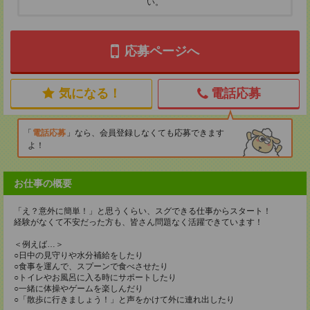
い。
応募ページへ
気になる！
電話応募
電話応募
なら、会員登録しなくても応募できます
よ！
お仕事の概要
「え？意外に簡単！」と思うくらい、スグできる仕事からスタート！
経験がなくて不安だった方も、皆さん問題なく活躍できています！
＜例えば…＞
○日中の見守りや水分補給をしたり
○食事を運んで、スプーンで食べさせたり
○トイレやお風呂に入る時にサポートしたり
○一緒に体操やゲームを楽しんだり
○「散歩に行きましょう！」と声をかけて外に連れ出したり