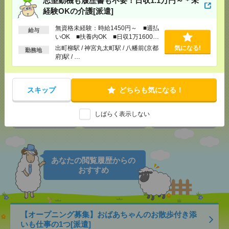
志望動機も履歴書も不要！日収1.1万円～＊未
経験OKの介護[派遣]
応募ページへ
無資格未経験：時給1450円～ ■週払
給与
いOK ■扶養内OK ■日収1万1600円
以上
出町柳駅 / 神宮丸太町駅 / 八幡前(京都
気になる!
勤務地
気になる！
電話応募
府)駅 / …
メール
LINE
で送る
で送る
スキップ
どちらも気になる！
しばらく表示しない
シェア
ツイート
ブックマーク
あなたの閲覧履歴からの
おすすめ
【オープニング募集】おばあちゃんのお散歩付き添
いも仕事の1つ[派遣]