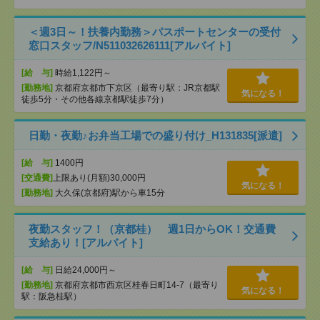
＜週3日～！扶養内勤務＞パスポートセンターの受付
窓口スタッフ/N511032626111[アルバイト]
[給 与]
時給1,122円～
[勤務地]
京都府京都市下京区（最寄り駅：JR京都駅
気になる！
徒歩5分・その他各線京都駅徒歩7分）
日勤・夜勤♪お弁当工場での盛り付け_H131835[派遣]
[給 与]
1400円
[交通費]
上限あり(月額)30,000円
気になる！
[勤務地]
大久保(京都府)駅から車15分
夜勤スタッフ！（京都桂） 週1日からOK！交通費
支給あり！[アルバイト]
[給 与]
日給24,000円～
[勤務地]
京都府京都市西京区桂春日町14-7（最寄り
気になる！
駅：阪急桂駅）