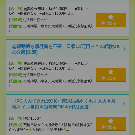
[給 与]
無資格未経験：時給1450円～ ■週払い
OK ■扶養内OK ■日収1万1600円以上
[交通費]
交通費全額支給
気になる！
[勤務地]
出町柳駅
/
神宮丸太町駅
/
八幡前(京都府)駅
/
…
志望動機も履歴書も不要！日収1.1万円～＊未経験OK
の介護[派遣]
[給 与]
無資格未経験：時給1450円～ ■週払い
OK ■扶養内OK ■日収1万1600円以上
[交通費]
交通費全額支給
気になる！
[勤務地]
出町柳駅
/
神宮丸太町駅
/
八幡前(京都府)駅
/
…
〈PC入力できればOK〉模試結果もくもく入力＃服
装ネイル自由＃短時間OK＃日払[派遣]
[給 与]
時給1600円
[勤務地]
西梅田駅から徒歩3分
/
大阪梅田(阪神線)駅
気になる！
から徒歩4分
/
大阪駅から徒歩4分
/
…