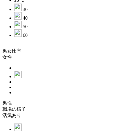
20代
30
40
50
60
男女比率
女性
男性
職場の様子
活気あり