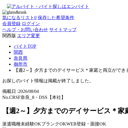
気になるリスト
0
保存した希望条件
会員登録
ログイン
ヘルプ・お問い合わせ
サイトマップ
関西版
エリア変更
バイトTOP
関西
奈良県
御所市
【週2～】夕方までのデイサービス＊家庭と両立ができる！｜
お探しのバイト情報は掲載が終了しました。
掲載日 :
2026
/
08
/
04
No.CRSF奈良_8・DSS【本社】
【週2～】夕方までのデイサービス＊家
派遣
職種未経験OK
ブランクOK
WEB登録・面接OK