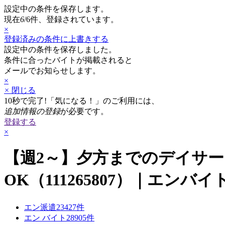
設定中の条件を保存します。
現在
6
/6
件、登録されています。
×
登録済みの条件に上書きする
設定中の条件を保存しました。
条件に合ったバイトが掲載されると
メールでお知らせします。
×
×
閉じる
10秒で完了!
「気になる！」のご利用には、
追加情報の登録
が必要です。
登録する
×
【週2～】夕方までのデイサ
OK（111265807）｜エンバイ
エン派遣
23427
件
エン バイト
28905
件