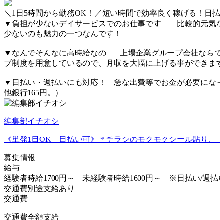
＼1日5時間から勤務OK！／短い時間で効率良く稼げる！日払
▼負担が少ないデイサービスでのお仕事です！ 比較的元気
少ないのも魅力の一つなんです！
▼なんでそんなに高時給なの... 上場企業グループ会社な
ブ制度を用意しているので、月収を大幅に上げる事ができま
▼日払い・週払いにも対応！ 急な出費等でお金が必要にな
他銀行165円。）
編集部イチオシ
《単発1日OK！日払い可》＊チラシのモクモクシール貼り、
募集情報
給与
経験者時給1700円～ 未経験者時給1600円～ ※日払い/週払
交通費別途支給あり
交通費
交通費全額支給