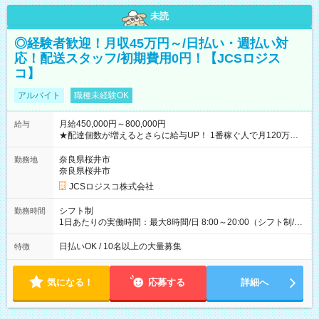
未読
◎経験者歓迎！月収45万円～/日払い・週払い対
応！配送スタッフ/初期費用0円！【JCSロジス
コ】
アルバイト
職種未経験OK
月給450,000円～800,000円
給与
★配達個数が増えるとさらに給与UP！ 1番稼ぐ人で月120万ほ
ど！ ・主要都市エリア 月収55万円／週5日稼働 月収65万~112
万円／週6日稼働 ・地方郊外エリア 月収40万円／週5日稼働 月
奈良県桜井市
勤務地
収40万円~50万円／週6日稼働 ＜モデルイメージ＞ ■月収50万
奈良県桜井市
円 (27歳男性/江東区在住)※元建築関係 1日150個配達×25日勤務
JCSロジスコ株式会社
(日休み) ■月収80万円(43歳男性/墨田区在住)※元営業 1日200個
配達×25日勤務(月休み) 【試用期間】試用期間なし
シフト制
勤務時間
1日あたりの実働時間：最大8時間/日 8:00～20:00（シフト制/実
働8時間） ※週5日勤務（場所次第では週4も有り） ※配達状況
によって時間外での勤務可能性有り ※案件により多少の前後あ
日払いOK / 10名以上の大量募集
特徴
り ※配達が完了次第、帰社OKです
気になる！
応募する
詳細へ