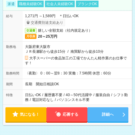
派遣
職種未経験OK
社会人未経験OK
ブランクOK
1,271円 ～1,589円 ＊日払いOK
給与
交通費別途支給あり
嬉しい全額支給（社内規定あり）
交通費
20～25万円
月収例
大阪府東大阪市
勤務地
ＪＲ長瀬駅から徒歩15分
/
南巽駅から徒歩10分
大手スーパーの食品加工の工場でかんたん軽作業のお仕事で
す！
〈夜勤〉 0：00～翌8：30 実働：7.5時間 休憩：60分
勤務時間
長期 開始日相談OK
期間
日払いOK
/
履歴書不要
/
40～50代活躍中
/
服装自由
/
シフト勤
特徴
務
/
電話対応なし
/
パソコンスキル不要
気になる！
応募する
詳細へ