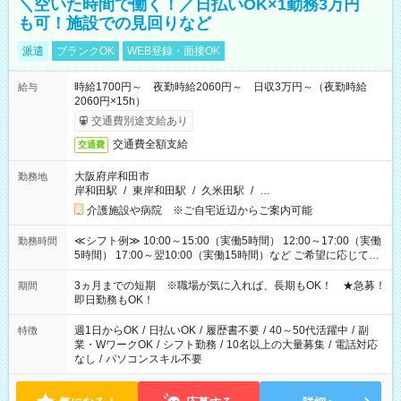
＼空いた時間で働く！／日払いOK×1勤務3万円
も可！施設での見回りなど
派遣
ブランクOK
WEB登録・面接OK
時給1700円～ 夜勤時給2060円～ 日収3万円～（夜勤時給
給与
2060円×15h）
交通費別途支給あり
交通費全額支給
交通費
大阪府岸和田市
勤務地
岸和田駅
/
東岸和田駅
/
久米田駅
/
…
介護施設や病院 ※ご自宅近辺からご案内可能
≪シフト例≫ 10:00～15:00（実働5時間） 12:00～17:00（実働
勤務時間
5時間） 17:00～翌10:00（実働15時間）など ご希望に応じて、
働く時間は調整できます！ お気軽に担当へ相談ください！
3ヵ月までの短期 ※職場が気に入れば、長期もOK！ ★急募！
期間
即日勤務もOK！
週1日からOK
/
日払いOK
/
履歴書不要
/
40～50代活躍中
/
副
特徴
業・WワークOK
/
シフト勤務
/
10名以上の大量募集
/
電話対応
なし
/
パソコンスキル不要