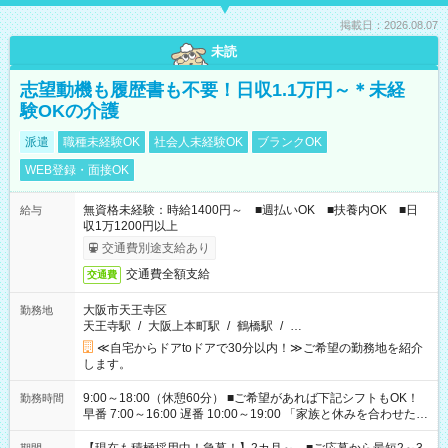
掲載日：2026.08.07
未読
志望動機も履歴書も不要！日収1.1万円～＊未経
験OKの介護
派遣
職種未経験OK
社会人未経験OK
ブランクOK
WEB登録・面接OK
無資格未経験：時給1400円～ ■週払いOK ■扶養内OK ■日
給与
収1万1200円以上
交通費別途支給あり
交通費全額支給
交通費
大阪市天王寺区
勤務地
天王寺駅
/
大阪上本町駅
/
鶴橋駅
/
…
≪自宅からドアtoドアで30分以内！≫ご希望の勤務地を紹介
します。
9:00～18:00（休憩60分） ■ご希望があれば下記シフトもOK！
勤務時間
早番 7:00～16:00 遅番 10:00～19:00 「家族と休みを合わせた
い」 「余裕を持って夕飯の準備がしたい」 「できれば残業はし
たくない」 など、ご希望を教えてくださいね。 ※Wワーク希望