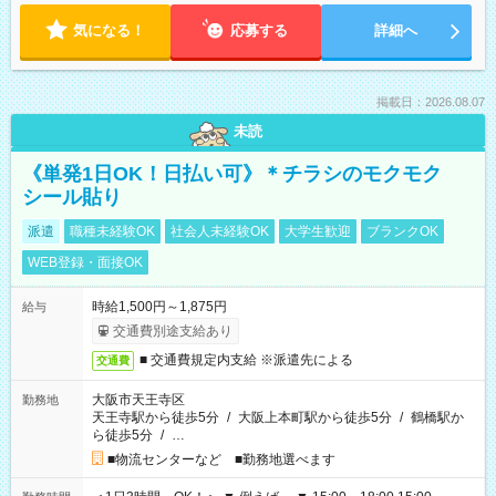
気になる！
応募する
詳細へ
掲載日：2026.08.07
未読
《単発1日OK！日払い可》＊チラシのモクモク
シール貼り
派遣
職種未経験OK
社会人未経験OK
大学生歓迎
ブランクOK
WEB登録・面接OK
時給1,500円～1,875円
給与
交通費別途支給あり
■ 交通費規定内支給 ※派遣先による
交通費
大阪市天王寺区
勤務地
天王寺駅から徒歩5分
/
大阪上本町駅から徒歩5分
/
鶴橋駅か
ら徒歩5分
/
…
■物流センターなど ■勤務地選べます