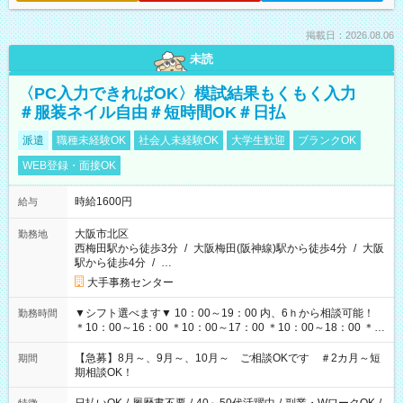
掲載日：2026.08.06
未読
〈PC入力できればOK〉模試結果もくもく入力
＃服装ネイル自由＃短時間OK＃日払
派遣
職種未経験OK
社会人未経験OK
大学生歓迎
ブランクOK
WEB登録・面接OK
時給1600円
給与
大阪市北区
勤務地
西梅田駅から徒歩3分
/
大阪梅田(阪神線)駅から徒歩4分
/
大阪
駅から徒歩4分
/
…
大手事務センター
▼シフト選べます▼ 10：00～19：00 内、6ｈから相談可能！
勤務時間
＊10：00～16：00 ＊10：00～17：00 ＊10：00～18：00 ＊
11：00～19：00 ＊12：00～19：00 ＊13：00～19：00
【急募】8月～、9月～、10月～ ご相談OKです ＃2カ月～短
期間
期相談OK！