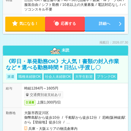
日払いOK
/
履歴書不要
/
40～50代活躍中
/
副業・WワークOK
/
特徴
服装自由
/
シフト勤務
/
10名以上の大量募集
/
電話対応なし
/
パ
ソコンスキル不要
気になる！
応募する
詳細へ
掲載日：2026.07.30
未読
《即日・単発勤務OK》大人気！書類の封入作業
など＊選べる勤務時間＊日払い手渡し〇
派遣
職種未経験OK
社会人未経験OK
大学生歓迎
ブランクOK
時給1284円～1605円
給与
交通費別途支給あり
上限1,000円/日
交通費
大阪市西淀川区
勤務地
御幣島駅から徒歩10分
/
千船駅から徒歩12分
/
尼崎(阪神線)駅
から【登録地】徒歩1分
/
…
兵庫・大阪エリアの物流倉庫内