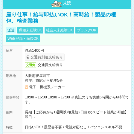
未読
座り仕事！給与即払いOK！高時給！製品の梱
包、検査業務
派遣
職種未経験OK
社会人未経験OK
ブランクOK
WEB登録・面接OK
時給1400円
給与
交通費別途支給あり
交通費支給有り
交通費
大阪府寝屋川市
勤務地
寝屋川市駅から徒歩5分
電子・機械系メーカー
10:00～16:00 10:00～17:00 ※表記のうち実働5時間から6時間で
勤務時間
す。
長期【ご応募から1週間以内(最短2日目)のスピード就業が可能】
期間
即日～
日払いOK
/
履歴書不要
/
電話対応なし
/
パソコンスキル不要
特徴