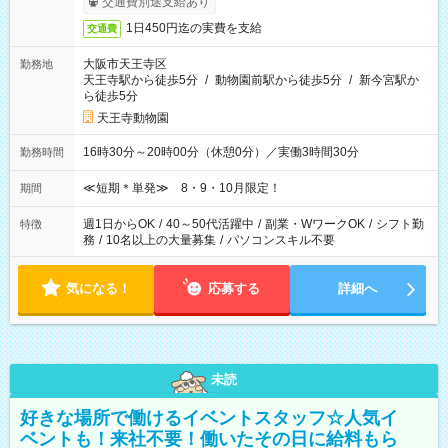
交通費別途支給あり
1日450円迄の実費を支給
交通費
大阪市天王寺区
勤務地
天王寺駅から徒歩5分
/
動物園前駅から徒歩5分
/
新今宮駅か
ら徒歩5分
天王寺動物園
16時30分～20時00分（休憩0分）／実働3時間30分
勤務時間
≪短期＊単発≫ 8・9・10月限定！
期間
週1日からOK
/
40～50代活躍中
/
副業・WワークOK
/
シフト勤
特徴
務
/
10名以上の大量募集
/
パソコンスキル不要
気になる！
応募する
詳細へ
未読
好きな場所で働けるイベントスタッフ☆人気イ
ベントも！来社不要！働いたその日に給料もら