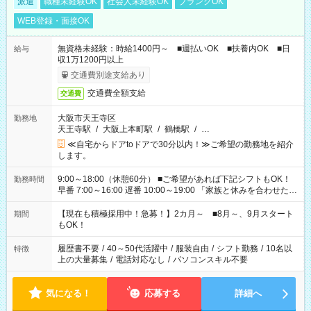
派遣
職種未経験OK
社会人未経験OK
ブランクOK
WEB登録・面接OK
無資格未経験：時給1400円～ ■週払いOK ■扶養内OK ■日
給与
収1万1200円以上
交通費別途支給あり
交通費全額支給
交通費
大阪市天王寺区
勤務地
天王寺駅
/
大阪上本町駅
/
鶴橋駅
/
…
≪自宅からドアtoドアで30分以内！≫ご希望の勤務地を紹介
します。
9:00～18:00（休憩60分） ■ご希望があれば下記シフトもOK！
勤務時間
早番 7:00～16:00 遅番 10:00～19:00 「家族と休みを合わせた
い」 「余裕を持って夕飯の準備がしたい」 「できれば残業はし
たくない」 など、ご希望を教えてくださいね。 ※Wワーク希望
【現在も積極採用中！急募！】2カ月～ ■8月～、9月スタート
期間
の方へ 今ご覧のお仕事で希望する勤務時間と、もう1つのお仕事
もOK！
の勤務時間。 合計で週40時間を超える場合は応募できません。
履歴書不要
/
40～50代活躍中
/
服装自由
/
シフト勤務
/
10名以
特徴
上の大量募集
/
電話対応なし
/
パソコンスキル不要
気になる！
応募する
詳細へ