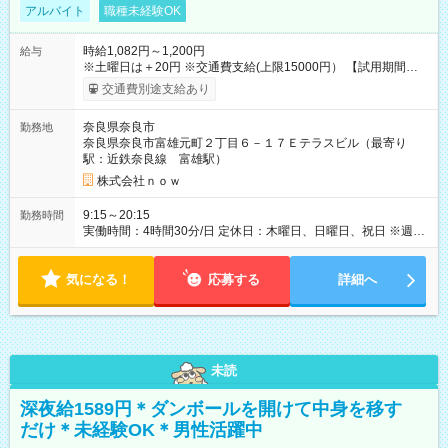
アルバイト
職種未経験OK
時給1,082円～1,200円
給与
※土曜日は＋20円 ※交通費支給(上限15000円） 【試用期間】試
用期間なし
交通費別途支給あり
奈良県奈良市
勤務地
奈良県奈良市富雄元町２丁目６－１７Ｅテラスビル（最寄り
駅：近鉄奈良線 富雄駅）
株式会社ｎｏｗ
9:15～20:15
勤務時間
実働時間：4時間30分/日 定休日：木曜日、日曜日、祝日 ※週2
日以上ご勤務いただける方、大歓迎です ※勤務時間： 平日 午
前9時15分～13時45分／午後15時45分～20時15分 土曜 午前8
気になる！
時30分～13時45分／午後15時45分～19時30分
応募する
詳細へ
未読
深夜給1589円＊ダンボールを開けて中身を移す
だけ＊未経験OK＊男性活躍中