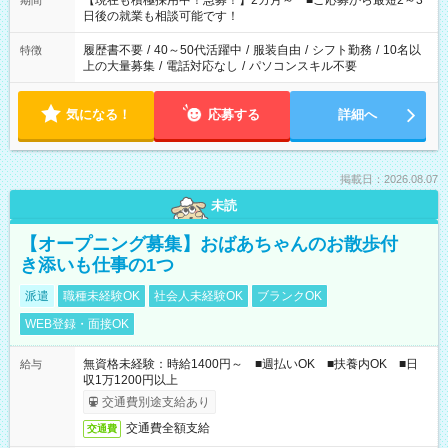
【現在も積極採用中！急募！】2カ月～ ■ご応募から最短2～3
期間
の方へ 今ご覧のお仕事で希望する勤務時間と、もう1つのお仕事
日後の就業も相談可能です！
の勤務時間。 合計で週40時間を超える場合は応募できません。
履歴書不要
/
40～50代活躍中
/
服装自由
/
シフト勤務
/
10名以
特徴
上の大量募集
/
電話対応なし
/
パソコンスキル不要
気になる！
応募する
詳細へ
掲載日：2026.08.07
未読
【オープニング募集】おばあちゃんのお散歩付
き添いも仕事の1つ
派遣
職種未経験OK
社会人未経験OK
ブランクOK
WEB登録・面接OK
無資格未経験：時給1400円～ ■週払いOK ■扶養内OK ■日
給与
収1万1200円以上
交通費別途支給あり
交通費全額支給
交通費