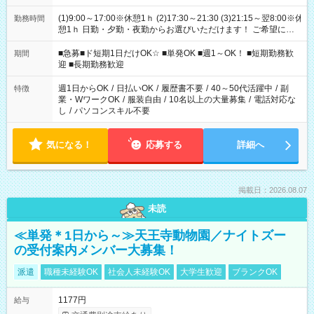
(1)9:00～17:00※休憩1ｈ (2)17:30～21:30 (3)21:15～翌8:00※休
勤務時間
憩1ｈ 日勤・夕勤・夜勤からお選びいただけます！ ご希望に合
わせて働けるお仕事です(*^^*) 【その他選べる勤務時間】 8-17
時/9-17時/9-18時/10-18時/11-21時/18-22時/20-翌4時/21-翌5
■急募■ド短期1日だけOK☆ ■単発OK ■週1～OK！ ■短期勤務歓
期間
時/22-翌6時/0-翌8時 ご自身のご都合で選んで頂ける完全自由シ
迎 ■長期勤務歓迎
フト！
週1日からOK
/
日払いOK
/
履歴書不要
/
40～50代活躍中
/
副
特徴
業・WワークOK
/
服装自由
/
10名以上の大量募集
/
電話対応な
し
/
パソコンスキル不要
気になる！
応募する
詳細へ
掲載日：2026.08.07
未読
≪単発＊1日から～≫天王寺動物園／ナイトズー
の受付案内メンバー大募集！
派遣
職種未経験OK
社会人未経験OK
大学生歓迎
ブランクOK
1177円
給与