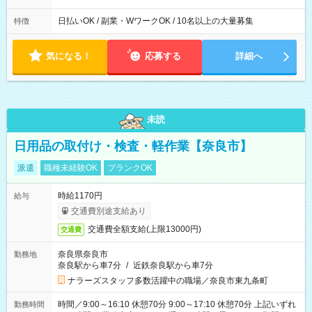
日払いOK / 副業・WワークOK / 10名以上の大量募集
特徴
気になる！
応募する
詳細へ
未読
日用品の取付け・検査・軽作業【奈良市】
派遣
職種未経験OK
ブランクOK
時給1170円
給与
交通費別途支給あり
交通費全額支給(上限13000円)
交通費
奈良県奈良市
勤務地
奈良駅から車7分
/
近鉄奈良駅から車7分
ナラーズスタッフ多数活躍中の職場／奈良市東九条町
時間／9:00～16:10 休憩70分 9:00～17:10 休憩70分 上記いずれ
勤務時間