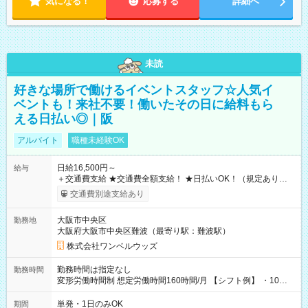
気になる！
応募する
詳細へ
未読
好きな場所で働けるイベントスタッフ☆人気イ
ベントも！来社不要！働いたその日に給料もら
える日払い◎｜阪
アルバイト
職種未経験OK
日給16,500円～
給与
＋交通費支給 ★交通費全額支給！ ★日払いOK！（規定あり） ┗
働いたその日に現金GET♪ お仕事後はコンビニATMから 日払
交通費別途支給あり
い分を引き落とせます！ 【試用期間】試用期間なし
大阪市中央区
勤務地
大阪府大阪市中央区難波（最寄り駅：難波駅）
株式会社ワンベルウッズ
勤務時間は指定なし
勤務時間
変形労働時間制 想定労働時間160時間/月 【シフト例】 ・10：
00～20：00
単発・1日のみOK
期間