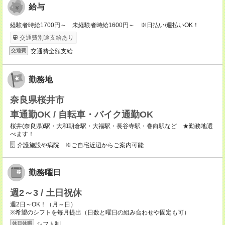
給与
経験者時給1700円～ 未経験者時給1600円～ ※日払い/週払いOK！
交通費別途支給あり
交通費全額支給
交通費
勤務地
奈良県桜井市
車通勤OK / 自転車・バイク通勤OK
桜井(奈良県)駅・大和朝倉駅・大福駅・長谷寺駅・巻向駅など ★勤務地選
べます！
介護施設や病院 ※ご自宅近辺からご案内可能
勤務曜日
週2～3 / 土日祝休
週2日～OK！（月～日）
※希望のシフトを毎月提出（日数と曜日の組み合わせや固定も可）
シフト制
休日休暇