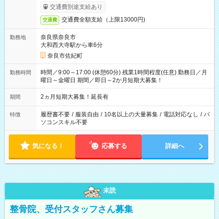
交通費別途支給あり
交通費全額支給（上限13000円)
交通費
奈良県奈良市
勤務地
大和西大寺駅から車6分
奈良市佐紀町
時間／9:00～17:00 (休憩60分) 残業1時間程度(任意) 勤務日／月
勤務時間
曜日～金曜日 期間／即日～2か月短期大募集！
2ヵ月短期大募集！延長有
期間
履歴書不要
/
服装自由
/
10名以上の大量募集
/
電話対応なし
/
パ
特徴
ソコンスキル不要
気になる！
応募する
詳細へ
未読
整骨院、受付スタッフさん募集