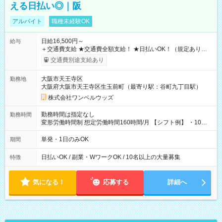
える日払い◎｜阪
アルバイト
職種未経験OK
日給16,500円～
給与
＋交通費支給 ★交通費全額支給！ ★日払いOK！（規定あり） ┗
働いたその日に現金GET♪ お仕事後はコンビニATMから 日払
交通費別途支給あり
い分を引き落とせます！ 【試用期間】試用期間なし
大阪市天王寺区
勤務地
大阪府大阪市天王寺区生玉前町（最寄り駅：谷町九丁目駅）
株式会社ワンベルウッズ
勤務時間は指定なし
勤務時間
変形労働時間制 想定労働時間160時間/月 【シフト例】 ・10：
00～20：00
単発・1日のみOK
期間
日払いOK / 副業・WワークOK / 10名以上の大量募集
特徴
気になる！
応募する
詳細へ