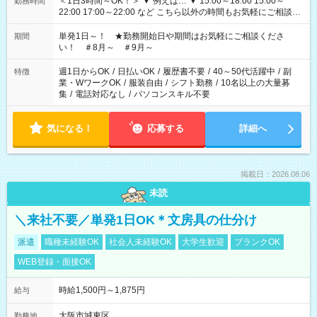
＜1日3時間～OK！＞ ▼ 例えば… ▼ 15:00～18:00 15:00～
勤務時間
22:00 17:00～22:00 など こちら以外の時間もお気軽にご相談く
ださい！
単発1日～！ ★勤務開始日や期間はお気軽にご相談くださ
期間
い！ ＃8月～ ＃9月～
週1日からOK
/
日払いOK
/
履歴書不要
/
40～50代活躍中
/
副
特徴
業・WワークOK
/
服装自由
/
シフト勤務
/
10名以上の大量募
集
/
電話対応なし
/
パソコンスキル不要
気になる！
応募する
詳細へ
掲載日：2026.08.06
未読
＼来社不要／単発1日OK＊文房具の仕分け
派遣
職種未経験OK
社会人未経験OK
大学生歓迎
ブランクOK
WEB登録・面接OK
時給1,500円～1,875円
給与
大阪市城東区
勤務地