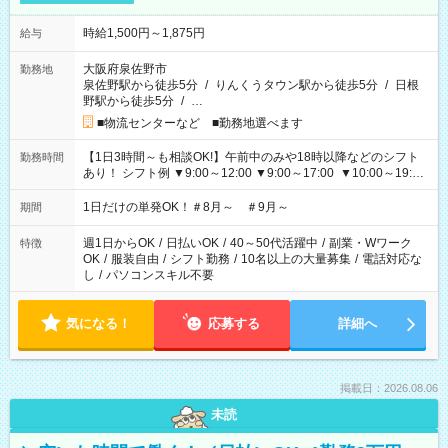
時給1,500円～1,875円
給与
大阪府泉佐野市
勤務地
泉佐野駅から徒歩5分
/
りんくうタウン駅から徒歩5分
/
日根
野駅から徒歩5分
/
…
■物流センターなど ■勤務地選べます
【1日3時間～も相談OK!】午前中のみや18時以降などのシフト
勤務時間
あり！ シフト例 ▼9:00～12:00 ▼9:00～17:00 ▼10:00～19:00
▼18:00～21:00
1日だけの単発OK！＃8月～ ＃9月～
期間
週1日からOK
/
日払いOK
/
40～50代活躍中
/
副業・Wワーク
特徴
OK
/
服装自由
/
シフト勤務
/
10名以上の大量募集
/
電話対応な
し
/
パソコンスキル不要
気になる！
応募する
詳細へ
掲載日：2026.08.06
未読