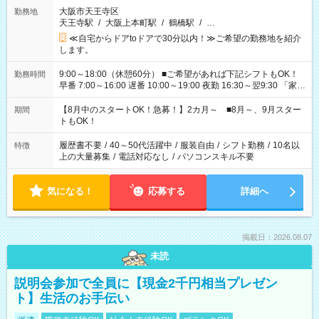
大阪市天王寺区
勤務地
天王寺駅
/
大阪上本町駅
/
鶴橋駅
/
…
≪自宅からドアtoドアで30分以内！≫ご希望の勤務地を紹介
します。
9:00～18:00（休憩60分） ■ご希望があれば下記シフトもOK！
勤務時間
早番 7:00～16:00 遅番 10:00～19:00 夜勤 16:30～翌9:30 「家族
と休みを合わせたい」 「余裕を持って夕飯の準備がしたい」
「できれば残業はしたくない」 など、ご希望を教えてください
【8月中のスタートOK！急募！】2カ月～ ■8月～、9月スター
期間
ね。 ※Wワーク希望の方へ 今ご覧のお仕事で希望する勤務時間
トもOK！
と、もう1つのお仕事の勤務時間。 合計で週40時間を超える場
合は応募できません。
履歴書不要
/
40～50代活躍中
/
服装自由
/
シフト勤務
/
10名以
特徴
上の大量募集
/
電話対応なし
/
パソコンスキル不要
気になる！
応募する
詳細へ
掲載日：2026.08.07
未読
説明会参加で全員に【現金2千円相当プレゼン
ト】生活のお手伝い