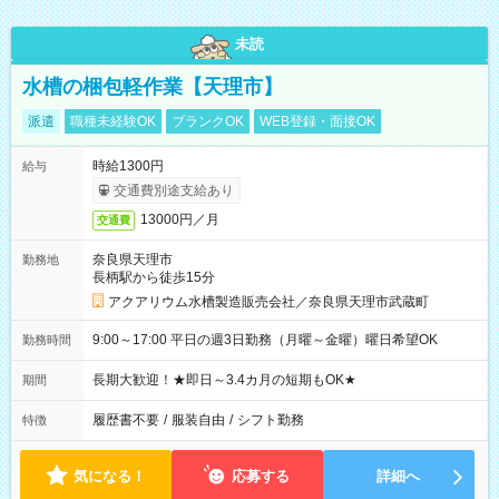
未読
水槽の梱包軽作業【天理市】
派遣
職種未経験OK
ブランクOK
WEB登録・面接OK
時給1300円
給与
交通費別途支給あり
13000円／月
交通費
奈良県天理市
勤務地
長柄駅から徒歩15分
アクアリウム水槽製造販売会社／奈良県天理市武蔵町
9:00～17:00 平日の週3日勤務（月曜～金曜）曜日希望OK
勤務時間
長期大歓迎！★即日～3.4カ月の短期もOK★
期間
履歴書不要
/
服装自由
/
シフト勤務
特徴
気になる！
応募する
詳細へ