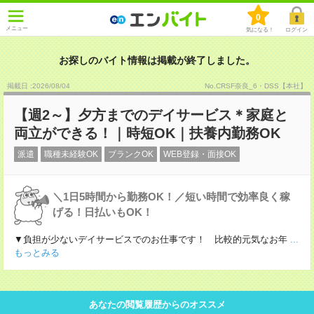
0
メニュー
気になる！
ログイン
お探しのバイト情報は掲載が終了しました。
掲載日 :2026
/
08
/
04
No.CRSF奈良_6・DSS【本社】
【週2～】夕方までのデイサービス＊家庭と
両立ができる！｜時短OK｜扶養内勤務OK
派遣
職種未経験OK
ブランクOK
WEB登録・面接OK
＼1日5時間から勤務OK！／短い時間で効率良く稼
げる！日払いもOK！
▼負担が少ないデイサービスでのお仕事です！ 比較的元気なお年
...
もっとみる
あなたの閲覧履歴からのオススメ