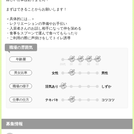
まずはできることからお願いします！
＜具体的には…＞
・レクリエーションの準備やお手伝い
・入居者さんのお話し相手になって仲を深める
・食事をスプーンで運んで食べてもらったり
・ご利用の際に声掛けをしてトイレ誘導
職場の雰囲気
年齢層
20代
30
40
50
60
男女比率
女性
男性
職場の様子
活気あり
しずか
仕事の仕方
テキパキ
コツコツ
募集情報