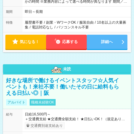
かの時間 ※業務内容によって選べる時間が異なります 期間／即
日～長期安定 スタート日は相談可能！ 勤務日／月～金の週4日
～でOK！
即日～長期
期間
履歴書不要
/
副業・WワークOK
/
服装自由
/
10名以上の大量募
特徴
集
/
電話対応なし
/
パソコンスキル不要
気になる！
応募する
詳細へ
未読
好きな場所で働けるイベントスタッフ☆人気イ
ベントも！来社不要！働いたその日に給料もら
える日払い◎｜阪
アルバイト
職種未経験OK
日給16,500円～
給与
＋交通費支給 ★交通費全額支給！ ★日払いOK！（規定あり） ┗
働いたその日に現金GET♪ お仕事後はコンビニATMから 日払
交通費別途支給あり
い分を引き落とせます！ 【試用期間】試用期間なし