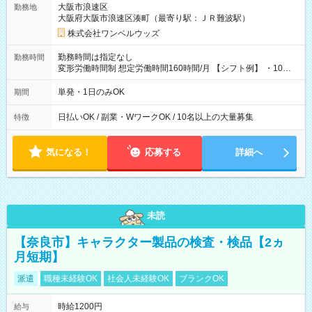
大阪市浪速区
勤務地
大阪府大阪市浪速区湊町（最寄り駅：ＪＲ難波駅）
株式会社ワンベルウッズ
勤務時間は指定なし
勤務時間
変形労働時間制 想定労働時間160時間/月 【シフト例】 ・10：
00～20：00
単発・1日のみOK
期間
日払いOK / 副業・WワークOK / 10名以上の大量募集
特徴
気になる！
応募する
詳細へ
未読
【奈良市】キャラクター製品の検査・検品【2ヵ
月短期】
派遣
職種未経験OK
社会人未経験OK
ブランクOK
時給1200円
給与