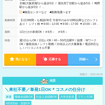
京橋(大阪府)駅から徒歩5分
/
蒲生四丁目駅から徒歩5分
/
鴫野
駅から徒歩5分
/
…
■物流センターなど ■勤務地選べます
【1日3時間～も相談OK!】午前中のみや18時以降などのシフト
勤務時間
あり！ シフト例 ▼9:00～12:00 ▼9:00～17:00 ▼10:00～19:00
▼18:00～21:00
1日だけの単発OK！＃8月～ ＃9月～
期間
週1日からOK
/
日払いOK
/
40～50代活躍中
/
副業・Wワーク
特徴
OK
/
服装自由
/
シフト勤務
/
10名以上の大量募集
/
電話対応な
し
/
パソコンスキル不要
気になる！
応募する
詳細へ
掲載日：2026.08.04
未読
＼来社不要／単発1日OK＊コスメの仕分け
派遣
職種未経験OK
社会人未経験OK
大学生歓迎
ブランクOK
WEB登録・面接OK