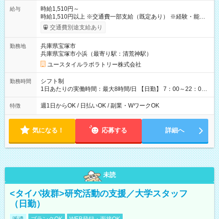
時給1,510円～
給与
時給1,510円以上 ※交通費一部支給（既定あり） ※経験・能力を
考慮して決定します 【収入例】 週1回勤務の場合：1,510円×8時
交通費別途支給あり
間×4回=4万8,320円 週3回勤務の場合：1,510円×8時間×12回
=14万4,960円 週5回勤務の場合：1,510円×8時間×20回=24万
兵庫県宝塚市
勤務地
1,600円 【試用期間】試用期間あり 試用期間の長さ：2ヶ月
兵庫県宝塚市小浜（最寄り駅：清荒神駅）
※ 雇用形態と給与に、本採用時と異なる部分があります。 雇用
形態：本採用時と同じです。 給与：時給 1,120円以上
ユースタイルラボラトリー株式会社
シフト制
勤務時間
1日あたりの実働時間：最大8時間/日 【日勤】 7：00～22：00
の間で8時間勤務（休憩時間は法定通り） ※週1日～OK ／ 夜勤
なし ＊＊ 勤務時間例 ＊＊ ■8時から17時 ■9時から18時 ■10
週1日からOK / 日払いOK / 副業・WワークOK
特徴
時から19時 ■12時から21時 など ※訪問先により変動 ※曜日固
定（毎週同じ曜日勤務）
気になる！
応募する
詳細へ
未読
<タイパ抜群>研究活動の支援／大学スタッフ
（日勤）