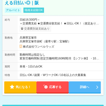
える日払い◎｜阪
アルバイト
職種未経験OK
日給16,500円～
給与
＋交通費支給 ★交通費全額支給！ ★日払いOK！（規定あり） ┗
働いたその日に現金GET♪ お仕事後はコンビニATMから 日払
交通費別途支給あり
い分を引き落とせます！ 【試用期間】試用期間なし
兵庫県宝塚市
勤務地
兵庫県宝塚市栄町（最寄り駅：宝塚駅）
株式会社ワンベルウッズ
勤務時間は指定なし
勤務時間
変形労働時間制 想定労働時間160時間/月 【シフト例】 ・10：
00～20：00
単発・1日のみOK
期間
日払いOK / 副業・WワークOK / 10名以上の大量募集
特徴
気になる！
応募する
詳細へ