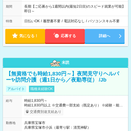
長期【ご応募から1週間以内(最短2日目)のスピード就業が可能】
期間
即日～
日払いOK
/
履歴書不要
/
電話対応なし
/
パソコンスキル不要
特徴
気になる！
応募する
詳細へ
未読
【無資格でも時給1,830円～】夜間見守りヘルパ
ー✨訪問介護（週1日から／夜勤専従） /Jb
アルバイト
職種未経験OK
時給1,830円～
給与
時給1,830円以上 ※交通費一部支給（既定あり） ※経験・能力を
考慮して決定します 【収入例】 週1回勤務の場合：1,830円×8時
交通費別途支給あり
間×4回=5万8,560円 週3回勤務の場合：1,830円×8時間×12回
=17万5,680円 【試用期間】試用期間あり 試用期間の長さ：2ヶ
兵庫県宝塚市
勤務地
月 ※ 雇用形態と給与に、本採用時と異なる部分があります。 雇
兵庫県宝塚市小浜（最寄り駅：清荒神駅）
用形態：本採用時と同じです。 給与：時給 1,550円以上