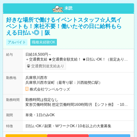
未読
好きな場所で働けるイベントスタッフ☆人気イ
ベントも！来社不要！働いたその日に給料もら
える日払い◎｜阪
アルバイト
職種未経験OK
日給16,500円～
給与
＋交通費支給 ★交通費全額支給！ ★日払いOK！（規定あり） ┗
働いたその日に現金GET♪ お仕事後はコンビニATMから 日払
交通費別途支給あり
い分を引き落とせます！ 【試用期間】試用期間なし
兵庫県川西市
勤務地
兵庫県川西市栄町（最寄り駅：川西能勢口駅）
株式会社ワンベルウッズ
勤務時間は指定なし
勤務時間
変形労働時間制 想定労働時間160時間/月 【シフト例】 ・10：
00～20：00
単発・1日のみOK
期間
日払いOK / 副業・WワークOK / 10名以上の大量募集
特徴