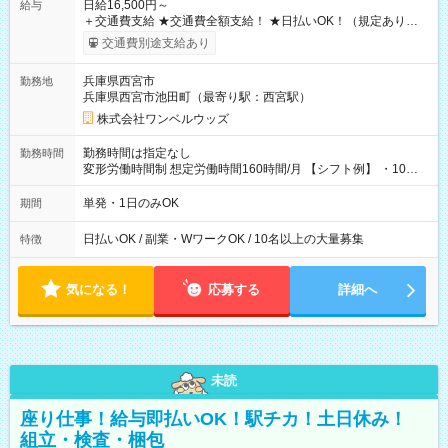
日給16,500円～
給与
＋交通費支給 ★交通費全額支給！ ★日払いOK！（規定あり） ┗
働いたその日に現金GET♪ お仕事後はコンビニATMから 日払
交通費別途支給あり
い分を引き落とせます！ 【試用期間】試用期間なし
兵庫県西宮市
勤務地
兵庫県西宮市池田町（最寄り駅：西宮駅）
株式会社ワンベルウッズ
勤務時間は指定なし
勤務時間
変形労働時間制 想定労働時間160時間/月 【シフト例】 ・10：
00～20：00
単発・1日のみOK
期間
日払いOK / 副業・WワークOK / 10名以上の大量募集
特徴
気になる！
応募する
詳細へ
未読
座り仕事！給与即払いOK！駅チカ！土日休み！
組立・検査・梱包