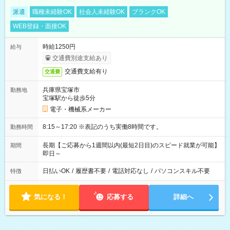
派遣
職種未経験OK
社会人未経験OK
ブランクOK
WEB登録・面接OK
時給1250円
給与
交通費別途支給あり
交通費支給有り
交通費
兵庫県宝塚市
勤務地
宝塚駅から徒歩5分
電子・機械系メーカー
8:15～17:20 ※表記のうち実働8時間です。
勤務時間
長期【ご応募から1週間以内(最短2日目)のスピード就業が可能】
期間
即日～
日払いOK
/
履歴書不要
/
電話対応なし
/
パソコンスキル不要
特徴
気になる！
応募する
詳細へ