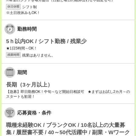
※希望のシフトを毎月提出（日数と曜日の組み合わせや固定も可）
シフト制
休日休暇
※土日祝休みもOK！
勤務時間
5ｈ以内OK / シフト勤務 / 残業少
★1日5時間～OK！
残業はありません。
残業時間
期間
長期（3ヶ月以上）
【急募】即日勤務OK！中旬～など開始日相談可 ★まずはお試し2カ月～の
スタートも歓迎！
応募資格・条件
職種未経験OK / ブランクOK / 10名以上の大量募
集 / 履歴書不要 / 40～50代活躍中 / 副業・Wワーク