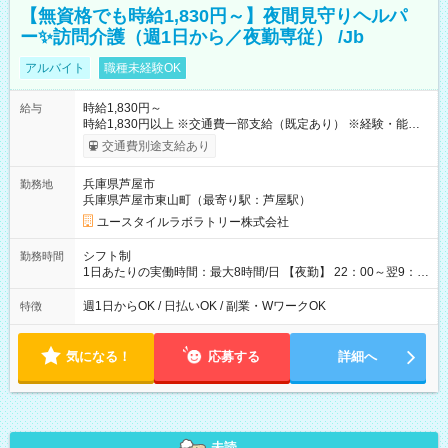
【無資格でも時給1,830円～】夜間見守りヘルパ
ー✨訪問介護（週1日から／夜勤専従） /Jb
アルバイト
職種未経験OK
時給1,830円～
給与
時給1,830円以上 ※交通費一部支給（既定あり） ※経験・能力を
考慮して決定します 【収入例】 週1回勤務の場合：1,830円×8時
交通費別途支給あり
間×4回=5万8,560円 週3回勤務の場合：1,830円×8時間×12回
=17万5,680円 【試用期間】試用期間あり 試用期間の長さ：2ヶ
兵庫県芦屋市
勤務地
月 ※ 雇用形態と給与に、本採用時と異なる部分があります。 雇
兵庫県芦屋市東山町（最寄り駅：芦屋駅）
用形態：本採用時と同じです。 給与：時給 1,550円以上
ユースタイルラボラトリー株式会社
シフト制
勤務時間
1日あたりの実働時間：最大8時間/日 【夜勤】 22：00～翌9：
00 ※週1日～OK ／ 夜勤専従 ＊＊ 勤務時間例 ＊＊ ■22時か
ら翌7時 ■23時から翌8時 ■24時から翌9時 など ※上記の時間
週1日からOK / 日払いOK / 副業・WワークOK
特徴
内で8時間勤務（休憩1時間）ご利用者様により、時間は異なり
ます。 ※曜日固定（毎週同じ曜日での勤務となります）
気になる！
応募する
詳細へ
未読