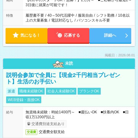
【8月中のスタートOK！急募！】2カ月～ ■ご応募から最短2～
期間
ね。 ※Wワーク希望の方へ 今ご覧のお仕事で希望する勤務時間
3日後に就業が可能です！
と、もう1つのお仕事の勤務時間。 合計で週40時間を超える場
合は応募できません。
履歴書不要
/
40～50代活躍中
/
服装自由
/
シフト勤務
/
10名以
特徴
上の大量募集
/
電話対応なし
/
パソコンスキル不要
気になる！
応募する
詳細へ
掲載日：2026.08.01
未読
説明会参加で全員に【現金2千円相当プレゼン
ト】生活のお手伝い
派遣
職種未経験OK
社会人未経験OK
ブランクOK
WEB登録・面接OK
無資格未経験：時給1400円～ ■週払いOK ■扶養内OK ■日
給与
収1万1200円以上
交通費別途支給あり
交通費全額支給
交通費