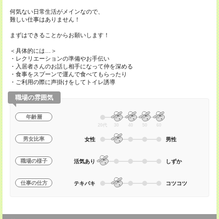
何気ない日常生活がメインなので、
難しい仕事はありません！
まずはできることからお願いします！
＜具体的には…＞
・レクリエーションの準備やお手伝い
・入居者さんのお話し相手になって仲を深める
・食事をスプーンで運んで食べてもらったり
・ご利用の際に声掛けをしてトイレ誘導
職場の雰囲気
年齢層
20代
30
40
50
60
男女比率
女性
男性
職場の様子
活気あり
しずか
仕事の仕方
テキパキ
コツコツ