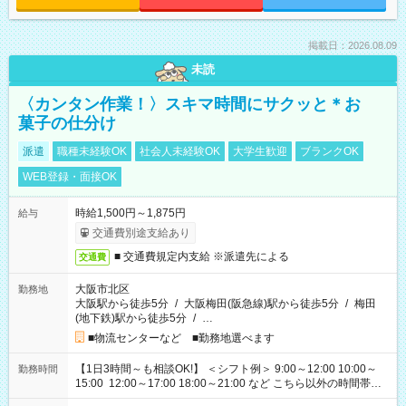
掲載日：2026.08.09
未読
〈カンタン作業！〉スキマ時間にサクッと＊お
菓子の仕分け
派遣
職種未経験OK
社会人未経験OK
大学生歓迎
ブランクOK
WEB登録・面接OK
時給1,500円～1,875円
給与
交通費別途支給あり
■ 交通費規定内支給 ※派遣先による
交通費
大阪市北区
勤務地
大阪駅から徒歩5分
/
大阪梅田(阪急線)駅から徒歩5分
/
梅田
(地下鉄)駅から徒歩5分
/
…
■物流センターなど ■勤務地選べます
【1日3時間～も相談OK!】 ＜シフト例＞ 9:00～12:00 10:00～
勤務時間
15:00 12:00～17:00 18:00～21:00 など こちら以外の時間帯も
お気軽にご相談ください！