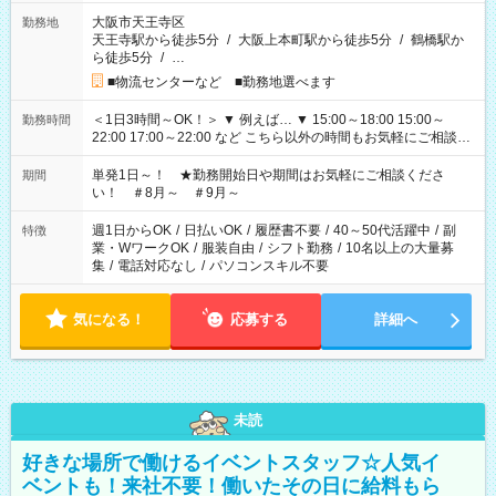
大阪市天王寺区
勤務地
天王寺駅から徒歩5分
/
大阪上本町駅から徒歩5分
/
鶴橋駅か
ら徒歩5分
/
…
■物流センターなど ■勤務地選べます
＜1日3時間～OK！＞ ▼ 例えば… ▼ 15:00～18:00 15:00～
勤務時間
22:00 17:00～22:00 など こちら以外の時間もお気軽にご相談く
ださい！
単発1日～！ ★勤務開始日や期間はお気軽にご相談くださ
期間
い！ ＃8月～ ＃9月～
週1日からOK
/
日払いOK
/
履歴書不要
/
40～50代活躍中
/
副
特徴
業・WワークOK
/
服装自由
/
シフト勤務
/
10名以上の大量募
集
/
電話対応なし
/
パソコンスキル不要
気になる！
応募する
詳細へ
未読
好きな場所で働けるイベントスタッフ☆人気イ
ベントも！来社不要！働いたその日に給料もら