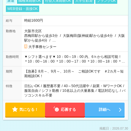
派遣
職種未経験OK
社会人未経験OK
大学生歓迎
ブランクOK
WEB登録・面接OK
時給1600円
給与
大阪市北区
勤務地
西梅田駅から徒歩3分
/
大阪梅田(阪神線)駅から徒歩4分
/
大阪
駅から徒歩4分
/
…
大手事務センター
▼シフト選べます▼ 10：00～19：00 内、6ｈから相談可能！
勤務時間
＊10：00～16：00 ＊10：00～17：00 ＊10：00～18：00 ＊
11：00～19：00 ＊12：00～19：00 ＊13：00～19：00
【急募】8月～、9月～、10月～ ご相談OKです ＃2カ月～短
期間
期相談OK！
日払いOK
/
履歴書不要
/
40～50代活躍中
/
副業・WワークOK
/
特徴
服装自由
/
シフト勤務
/
10名以上の大量募集
/
電話対応なし
/
パ
ソコンスキル不要
気になる！
応募する
詳細へ
掲載日：2026.07.30