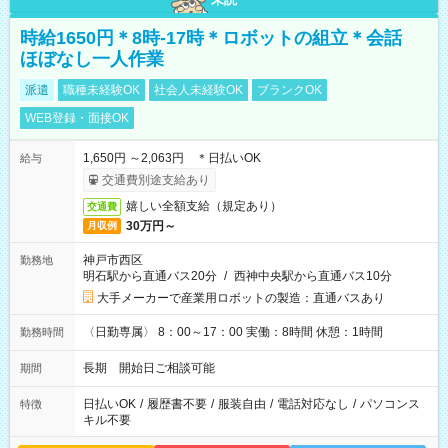
時給1650円＊8時-17時＊ロボットの組立＊会話
ほぼなし一人作業
派遣
職種未経験OK
社会人未経験OK
ブランクOK
WEB登録・面接OK
1,650円 ～2,063円 ＊日払いOK
給与
交通費別途支給あり
嬉しい全額支給（規定あり）
交通費
30万円～
月収例
神戸市西区
勤務地
明石駅から直通バス20分
/
西神中央駅から直通バス10分
大手メーカーで産業用ロボットの製造：直通バスあり
〈日勤専属〉 8：00～17：00 実働：8時間 休憩：1時間
勤務時間
長期 開始日ご相談可能
期間
日払いOK
/
履歴書不要
/
服装自由
/
電話対応なし
/
パソコンス
特徴
キル不要