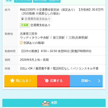
派遣
ブランクOK
WEB登録・面接OK
時給2200円 ※交通費全額支給（規定あり） 【月収例】30.8万円
給与
（20日勤務 ※残業なしの場合）
交通費別途支給あり
交通費支給あり
交通費
兵庫県三田市
勤務地
ウッディタウン中央駅
/
新三田駅
/
三田(兵庫県)駅
空調ありの職場!
【日中の勤務】 8:50～16:50 休憩60分 [実働]7時間00分
勤務時間
2026年9月上旬～長期
期間
日払いOK
/
履歴書不要
/
電話対応なし
/
パソコンスキル不要
特徴
気になる！
応募する
詳細へ
未読