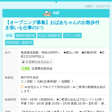
掲載日：2026.07.29
未読
【オープニング募集】おばあちゃんのお散歩付
き添いも仕事の1つ
派遣
職種未経験OK
社会人未経験OK
ブランクOK
WEB登録・面接OK
無資格未経験：時給1400円～ ■週払いOK ■扶養内OK ■日
給与
収1万1200円以上
交通費別途支給あり
交通費全額支給
交通費
神戸市中央区
勤務地
三ノ宮駅
/
元町(兵庫県)駅
/
花隈駅
/
…
≪自宅からドアtoドアで30分以内！≫ご希望の勤務地を紹介
します。
9:00～18:00（休憩60分） ■ご希望があれば下記シフトもOK！
勤務時間
早番 7:00～16:00 遅番 10:00～19:00 夜勤 16:30～翌9:30 「家族
と休みを合わせたい」 「余裕を持って夕飯の準備がしたい」
「できれば残業はしたくない」 など、ご希望を教えてください