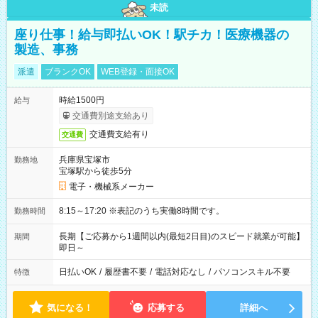
未読
座り仕事！給与即払いOK！駅チカ！医療機器の
製造、事務
派遣
ブランクOK
WEB登録・面接OK
時給1500円
給与
交通費別途支給あり
交通費支給有り
交通費
兵庫県宝塚市
勤務地
宝塚駅から徒歩5分
電子・機械系メーカー
8:15～17:20 ※表記のうち実働8時間です。
勤務時間
長期【ご応募から1週間以内(最短2日目)のスピード就業が可能】
期間
即日～
日払いOK
/
履歴書不要
/
電話対応なし
/
パソコンスキル不要
特徴
気になる！
応募する
詳細へ