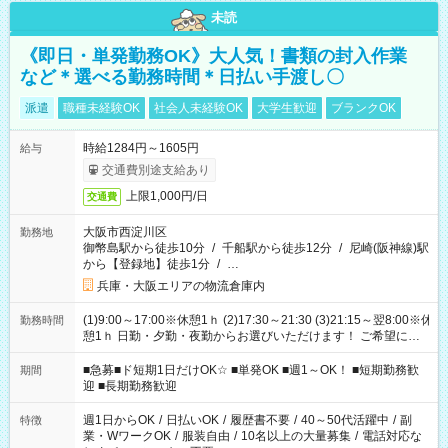
未読
《即日・単発勤務OK》大人気！書類の封入作業
など＊選べる勤務時間＊日払い手渡し〇
派遣
職種未経験OK
社会人未経験OK
大学生歓迎
ブランクOK
時給1284円～1605円
給与
交通費別途支給あり
上限1,000円/日
交通費
大阪市西淀川区
勤務地
御幣島駅から徒歩10分
/
千船駅から徒歩12分
/
尼崎(阪神線)駅
から【登録地】徒歩1分
/
…
兵庫・大阪エリアの物流倉庫内
(1)9:00～17:00※休憩1ｈ (2)17:30～21:30 (3)21:15～翌8:00※休
勤務時間
憩1ｈ 日勤・夕勤・夜勤からお選びいただけます！ ご希望に合
わせて働けるお仕事です(*^^*) 【その他選べる勤務時間】 8-17
時/9-17時/9-18時/10-18時/11-21時/18-22時/20-翌4時/21-翌5
■急募■ド短期1日だけOK☆ ■単発OK ■週1～OK！ ■短期勤務歓
期間
時/22-翌6時/0-翌8時 ご自身のご都合で選んで頂ける完全自由シ
迎 ■長期勤務歓迎
フト！
週1日からOK
/
日払いOK
/
履歴書不要
/
40～50代活躍中
/
副
特徴
業・WワークOK
/
服装自由
/
10名以上の大量募集
/
電話対応な