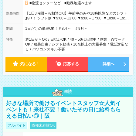
■物流センターなど ■勤務地選べます
【1日3時間～も相談OK!】午前中のみや18時以降などのシフト
勤務時間
あり！ シフト例 ▼9:00～12:00 ▼9:00～17:00 ▼10:00～19:00
▼18:00～21:00
1日だけの単発OK！＃8月～ ＃9月～
期間
週1日からOK
/
日払いOK
/
40～50代活躍中
/
副業・Wワーク
特徴
OK
/
服装自由
/
シフト勤務
/
10名以上の大量募集
/
電話対応な
し
/
パソコンスキル不要
気になる！
応募する
詳細へ
未読
好きな場所で働けるイベントスタッフ☆人気イ
ベントも！来社不要！働いたその日に給料もら
える日払い◎｜阪
アルバイト
職種未経験OK