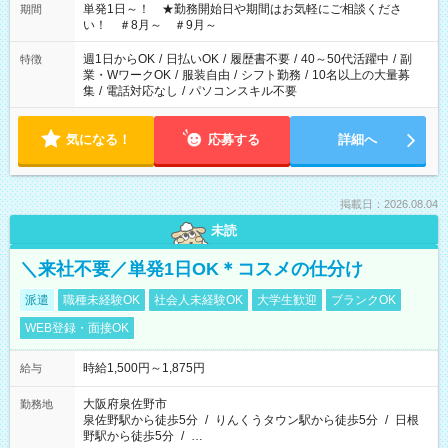
単発1日～！ ★勤務開始日や期間はお気軽にご相談くださ
期間
い！ ＃8月～ ＃9月～
週1日からOK
/
日払いOK
/
履歴書不要
/
40～50代活躍中
/
副
特徴
業・WワークOK
/
服装自由
/
シフト勤務
/
10名以上の大量募
集
/
電話対応なし
/
パソコンスキル不要
気になる！
応募する
詳細へ
掲載日：2026.08.04
未読
＼来社不要／単発1日OK＊コスメの仕分け
派遣
職種未経験OK
社会人未経験OK
大学生歓迎
ブランクOK
WEB登録・面接OK
時給1,500円～1,875円
給与
大阪府泉佐野市
勤務地
泉佐野駅から徒歩5分
/
りんくうタウン駅から徒歩5分
/
日根
野駅から徒歩5分
/
…