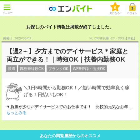
0
メニュー
気になる！
ログイン
お探しのバイト情報は掲載が終了しました。
掲載日 :2026
/
08
/
03
No.CRSF兵庫_23・DSS【本社】
【週2～】夕方までのデイサービス＊家庭と
両立ができる！｜時短OK｜扶養内勤務OK
派遣
職種未経験OK
ブランクOK
WEB登録・面接OK
＼1日5時間から勤務OK！／短い時間で効率良く稼
げる！日払いもOK！
▼負担が少ないデイサービスでのお仕事です！ 比較的元気なお年
...
もっとみる
あなたの閲覧履歴からのオススメ