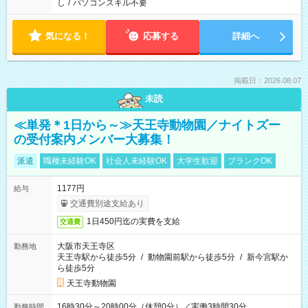
し
/
パソコンスキル不要
気になる！
応募する
詳細へ
掲載日：2026.08.07
未読
≪単発＊1日から～≫天王寺動物園／ナイトズー
の受付案内メンバー大募集！
派遣
職種未経験OK
社会人未経験OK
大学生歓迎
ブランクOK
1177円
給与
交通費別途支給あり
1日450円迄の実費を支給
交通費
大阪市天王寺区
勤務地
天王寺駅から徒歩5分
/
動物園前駅から徒歩5分
/
新今宮駅か
ら徒歩5分
天王寺動物園
16時30分～20時00分（休憩0分）／実働3時間30分
勤務時間