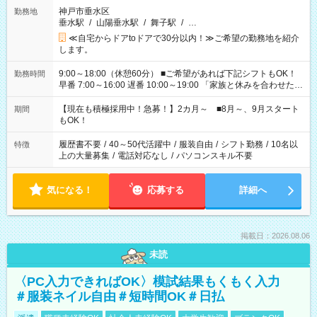
神戸市垂水区
勤務地
垂水駅
/
山陽垂水駅
/
舞子駅
/
…
≪自宅からドアtoドアで30分以内！≫ご希望の勤務地を紹介
します。
9:00～18:00（休憩60分） ■ご希望があれば下記シフトもOK！
勤務時間
早番 7:00～16:00 遅番 10:00～19:00 「家族と休みを合わせた
い」 「余裕を持って夕飯の準備がしたい」 「できれば残業はし
たくない」 など、ご希望を教えてくださいね。 ※Wワーク希望
【現在も積極採用中！急募！】2カ月～ ■8月～、9月スタート
期間
の方へ 今ご覧のお仕事で希望する勤務時間と、もう1つのお仕事
もOK！
の勤務時間。 合計で週40時間を超える場合は応募できません。
履歴書不要
/
40～50代活躍中
/
服装自由
/
シフト勤務
/
10名以
特徴
上の大量募集
/
電話対応なし
/
パソコンスキル不要
気になる！
応募する
詳細へ
掲載日：2026.08.06
未読
〈PC入力できればOK〉模試結果もくもく入力
＃服装ネイル自由＃短時間OK＃日払