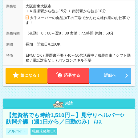
大阪府東大阪市
勤務地
ＪＲ長瀬駅から徒歩15分
/
南巽駅から徒歩10分
大手スーパーの食品加工の工場でかんたん軽作業のお仕事で
す！
〈夜勤〉 0：00～翌8：30 実働：7.5時間 休憩：60分
勤務時間
長期 開始日相談OK
期間
日払いOK
/
履歴書不要
/
40～50代活躍中
/
服装自由
/
シフト勤
特徴
務
/
電話対応なし
/
パソコンスキル不要
気になる！
応募する
詳細へ
未読
【無資格でも時給1,510円～】見守りヘルパー✨
訪問介護（週1日から／日勤のみ） /Ja
アルバイト
職種未経験OK