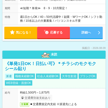
≪短期＊単発≫ 8・9・10月限定！
期間
週1日からOK
/
40～50代活躍中
/
副業・WワークOK
/
シフト勤
特徴
務
/
10名以上の大量募集
/
パソコンスキル不要
気になる！
応募する
詳細へ
掲載日：2026.08.09
未読
《単発1日OK！日払い可》＊チラシのモクモク
シール貼り
派遣
職種未経験OK
社会人未経験OK
大学生歓迎
ブランクOK
WEB登録・面接OK
時給1,500円～1,875円
給与
交通費別途支給あり
■ 交通費規定内支給 ※派遣先による
交通費