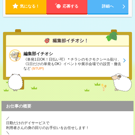
気になる！
応募する
詳細へ
編集部イチオシ
《単発1日OK！日払い可》＊チラシのモクモクシール貼り、
《1日だけの単発もOK》イベントや展示会場での設営・撤去
など
(8/7UP!)
お仕事の概要
／
日勤だけのデイサービスで
利用者さんの身の回りのお手伝いをお任せします！
＼