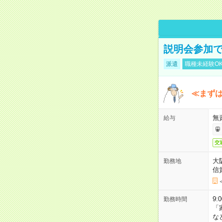
説明会参加で
派遣
職種未経験O
≪まずは
無
給与
交
大
勤務地
信
9:
勤務時間
「
な