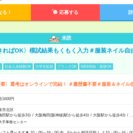
なる！
応募する
詳
未読
きればOK〉模試結果もくもく入力＃服装ネイル自
K
社会人未経験OK
大学生歓迎
ブランクOK
WEB登録・面接OK
不要〉選考はオンラインで完結！ ＃履歴書不要＃服装＆ネイル
1600円
阪市北区
梅田駅から徒歩3分
/
大阪梅田(阪神線)駅から徒歩4分
/
大阪駅から徒歩4分
/
大手事務センター
シフト選べます▼ 10：00～19：00 内、6ｈから相談可能！ ＊10：00～16：00 