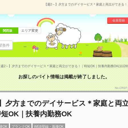
【週2～】夕方までのデイサービス＊家庭と両立ができる！｜時
会員登録
エリア変更
関西版
望条件
【週2～】夕方までのデイサービス＊家庭と両立ができる！｜時短OK｜扶養内勤務OK(111265
お探しのバイト情報は掲載が終了しました。
No.CRS
～】夕方までのデイサービス＊家庭と両
短OK｜扶養内勤務OK
験OK
ブランクOK
WEB登録・面接OK