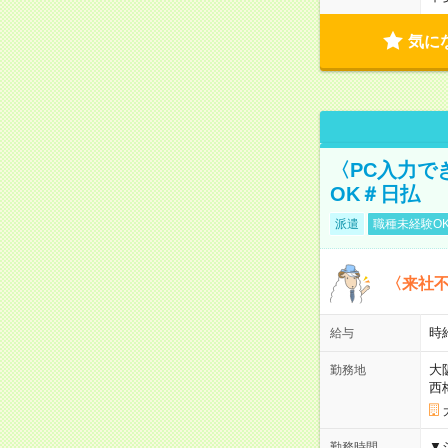
気に
〈PC入力で
OK＃日払
派遣
職種未経験O
〈来社
時給
給与
大
勤務地
西
▼
勤務時間