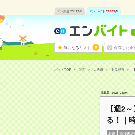
エン派遣
23427
件
エン バイト
28905
件
0
気になるリスト
保存した希
バイトTOP
関西
大阪府
羽曳野市
掲載日 :
2026
/
08
/
04
【週2
る！｜時
派遣
職種未経