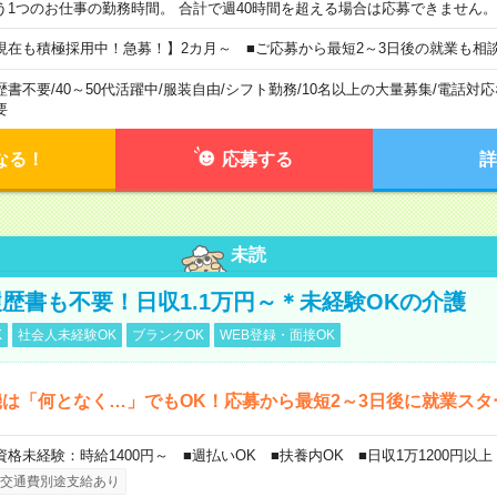
う1つのお仕事の勤務時間。 合計で週40時間を超える場合は応募できません。
現在も積極採用中！急募！】2カ月～ ■ご応募から最短2～3日後の就業も相
歴書不要
/
40～50代活躍中
/
服装自由
/
シフト勤務
/
10名以上の大量募集
/
電話対応
要
なる！
応募する
詳
未読
歴書も不要！日収1.1万円～＊未経験OKの介護
K
社会人未経験OK
ブランクOK
WEB登録・面接OK
は「何となく…」でもOK！応募から最短2～3日後に就業スタ
資格未経験：時給1400円～ ■週払いOK ■扶養内OK ■日収1万1200円以上
交通費別途支給あり