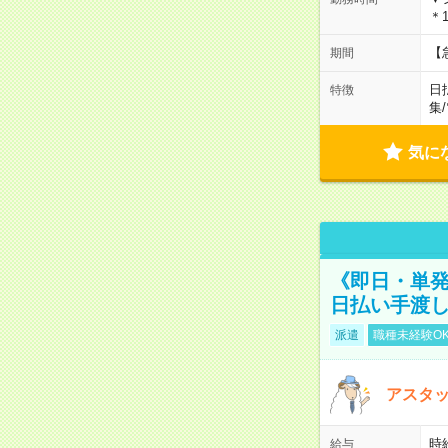
＊1
【
期間
日
特徴
集
/
気に
《即日・単発
日払い手渡
派遣
職種未経験O
アスタッ
時給
給与