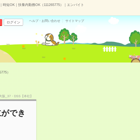
短OK｜扶養内勤務OK（111265775）｜エンバイト
ヘルプ・お問い合わせ
サイトマップ
ログイン
775）
F大阪_37・DSS【本社】
立ができ