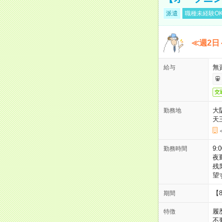
派遣
職種未経験O
≪週2日
無
給与
交
大
勤務地
天
9:
勤務時間
夜
残
望
【
期間
履
特徴
不