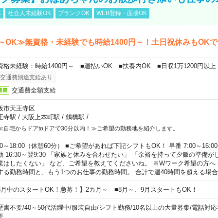
K
社会人未経験OK
ブランクOK
WEB登録・面接OK
～OK≫無資格・未経験でも時給1400円～！土日祝休みもOK
資格未経験：時給1400円～ ■週払いOK ■扶養内OK ■日収1万1200円以上
交通費別途支給あり
交通費全額支給
通費
阪市天王寺区
王寺駅
/
大阪上本町駅
/
鶴橋駅
/
…
≪自宅からドアtoドアで30分以内！≫ご希望の勤務地を紹介します。
00～18:00（休憩60分） ■ご希望があれば下記シフトもOK！ 早番 7:00～16:00 遅
勤 16:30～翌9:30 「家族と休みを合わせたい」 「余裕を持って夕飯の準備
業はしたくない」 など、ご希望を教えてくださいね。 ※Wワーク希望の方へ
する勤務時間と、もう1つのお仕事の勤務時間。 合計で週40時間を超える場
8月中のスタートOK！急募！】2カ月～ ■8月～、9月スタートもOK！
歴書不要
/
40～50代活躍中
/
服装自由
/
シフト勤務
/
10名以上の大量募集
/
電話対応
要