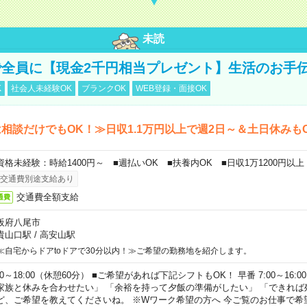
未読
全員に【現金2千円相当プレゼント】生活のお手
K
社会人未経験OK
ブランクOK
WEB登録・面接OK
相談だけでもOK！≫日収1.1万円以上で週2日～＆土日休みも
資格未経験：時給1400円～ ■週払いOK ■扶養内OK ■日収1万1200円以上
交通費別途支給あり
交通費全額支給
通費
阪府八尾市
貴山口駅
/
高安山駅
≪自宅からドアtoドアで30分以内！≫ご希望の勤務地を紹介します。
00～18:00（休憩60分） ■ご希望があれば下記シフトもOK！ 早番 7:00～16:00 遅
家族と休みを合わせたい」 「余裕を持って夕飯の準備がしたい」 「できれば
ど、ご希望を教えてくださいね。 ※Wワーク希望の方へ 今ご覧のお仕事で希