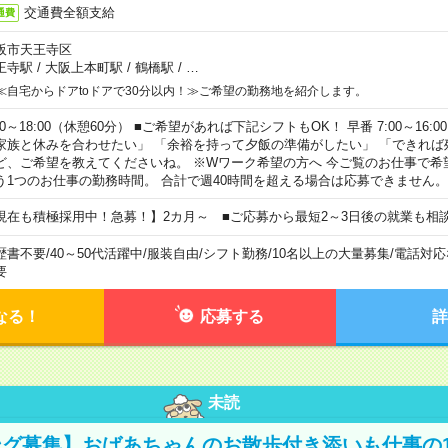
交通費全額支給
通費
阪市天王寺区
王寺駅
/
大阪上本町駅
/
鶴橋駅
/
…
≪自宅からドアtoドアで30分以内！≫ご希望の勤務地を紹介します。
00～18:00（休憩60分） ■ご希望があれば下記シフトもOK！ 早番 7:00～16:00 遅
家族と休みを合わせたい」 「余裕を持って夕飯の準備がしたい」 「できれば
ど、ご希望を教えてくださいね。 ※Wワーク希望の方へ 今ご覧のお仕事で希
う1つのお仕事の勤務時間。 合計で週40時間を超える場合は応募できません。
現在も積極採用中！急募！】2カ月～ ■ご応募から最短2～3日後の就業も相
歴書不要
/
40～50代活躍中
/
服装自由
/
シフト勤務
/
10名以上の大量募集
/
電話対応
要
なる！
応募する
詳
未読
グ募集】おばあちゃんのお散歩付き添いも仕事の