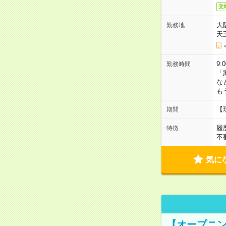
交
大
勤務地
天
9:
勤務時間
「
な
も
【
期間
履
特徴
不
気に
【オープニン