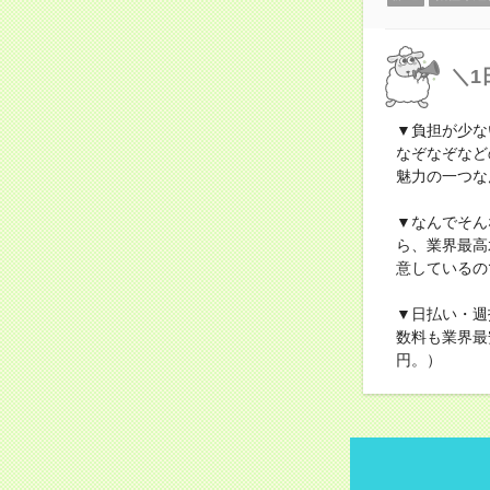
＼1
▼負担が少な
なぞなぞなど
魅力の一つな
▼なんでそん
ら、業界最高
意しているの
▼日払い・週
数料も業界最
円。）