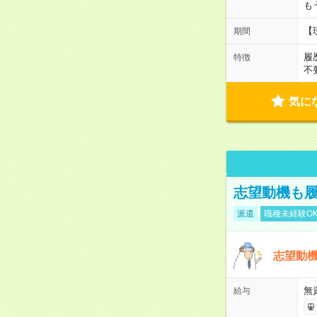
も
【
期間
履
特徴
不
気に
志望動機も履
派遣
職種未経験O
志望動機
無
給与