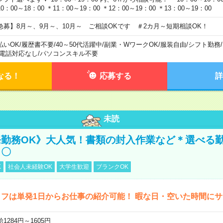
0：00～18：00 ＊11：00～19：00 ＊12：00～19：00 ＊13：00～19：00
急募】8月～、9月～、10月～ ご相談OKです ＃2カ月～短期相談OK！
払いOK
/
履歴書不要
/
40～50代活躍中
/
副業・WワークOK
/
服装自由
/
シフト勤務
/
電話対応なし
/
パソコンスキル不要
なる！
応募する
詳
未読
勤務OK》大人気！書類の封入作業など＊選べる
し〇
K
社会人未経験OK
大学生歓迎
ブランクOK
フは単発1日からお仕事の紹介可能！ 暇な日・空いた時間に
1284円～1605円