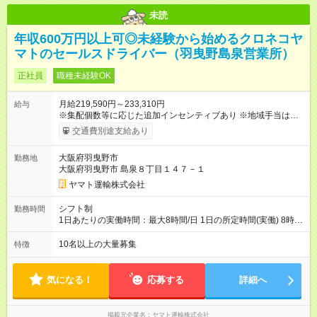
未読
年収600万円以上可◎未経験から始めるクロネコヤ
マトのセールスドライバー（羽曳野島泉営業所）
正社員
職種未経験OK
月給219,590円～233,310円
給与
※集配個数等に応じた追加インセンティブあり ※地域手当は居住
地によって異なる 加えて、インセンティブ・超勤手当・通勤手
交通費別途支給あり
当・扶養手当など各種手当が充実しています。 【試用期間】試
用期間あり 試用期間の長さ：9ヶ月 雇用形態、給与は本採用時
大阪府羽曳野市
勤務地
と同じです。
大阪府羽曳野市 島泉８丁目１４７－１
ヤマト運輸株式会社
シフト制
勤務時間
1日あたりの実働時間：最大8時間/日 1日の所定時間(実働) 8時
間 週所定40時間 月間所定時間 165時間（残業時間25時間程
度） 年間所定時間 1，976時間（残業時間300時間程度） 【シ
10名以上の大量募集
特徴
フト例】 8:00~19:00／8:00~21:00など 休憩60分 ※就業時間は
勤務交番表(シフト制／15日締め)により定める ※法定労働時間に
よる管理
気になる！
応募する
詳細へ
掲載元企業名
ヤマト運輸株式会社