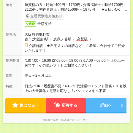
無資格の方：時給1400円～1750円 / 介護福祉士：時給1700円～
給与
2125円 / 初任者以上：時給1500円～1875円 ■日払いOK ■
日収例：1万1200円（時給1400円×8h）
交通費別途支給あり
全額支給
交通費
大阪府羽曳野市
勤務地
古市(大阪府)駅
/
恵我ノ荘駅
/
高鷲駅
/
…
介護施設 ★自宅近くの施設など、ご希望に合わせてご紹介
いたします！
(1)07:00～16:00 (2)09:00～18:00 (3)17:00～09:00 ※ 上記は一
勤務時間
例です！その他シフトもご相談ください！
即日～2ヶ月以上
期間
日払いOK
/
履歴書不要
/
40～50代活躍中
/
シフト勤務
/
10名以
特徴
上の大量募集
/
電話対応なし
/
パソコンスキル不要
気になる！
応募する
詳細へ
掲載元企業名
株式会社ニッソーネット