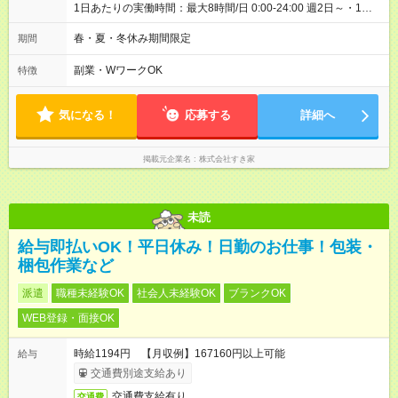
1日あたりの実働時間：最大8時間/日 0:00-24:00 週2日～・1日
2h～OK ＜シフト例＞ 〇朝帯 5:00-9:00 〇昼帯 9:00-14:00 〇午
後帯 14:00-18:00 〇夜帯 18:00-22:00 〇深夜帯 22:00-翌5:00 基
春・夏・冬休み期間限定
期間
本は固定シフトですが家庭の都合などイレギュラーには対応し
ます♪
副業・WワークOK
特徴
気になる！
応募する
詳細へ
掲載元企業名
株式会社すき家
未読
給与即払いOK！平日休み！日勤のお仕事！包装・
梱包作業など
派遣
職種未経験OK
社会人未経験OK
ブランクOK
WEB登録・面接OK
時給1194円 【月収例】167160円以上可能
給与
交通費別途支給あり
交通費支給有り
交通費