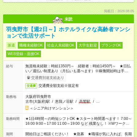
掲載日：2026.08.05
未読
羽曳野市【週2日～】ホテルライクな高齢者マンシ
ョンで生活サポート
派遣
職種未経験OK
社会人未経験OK
大学生歓迎
ブランクOK
WEB登録・面接OK
無資格未経験：時給1350円～ 経験者：時給1450円～ ★日払
給与
い／週払い制度あり（月払いも選べます）※稼働開始時は手続き
完了次第のお支払いとなります。
交通費別途支給あり
交通費全額支給※規定有
交通費
大阪府羽曳野市
勤務地
古市(大阪府)駅
/
恵我ノ荘駅
/
高鷲駅
/
…
＜シニア向けマンション＞
★1日4時間～の時短シフトOK ★スタート時間選べます！ 7:00～
勤務時間
16:00 9:00～17:00 11:00～19:00 など 残業なし！ ※Wワークの
場合、他のお仕事と合わせ週40時間超の就業はご案内できませ
ん ※法令に基づき、週20時間以上勤務は社会保険への加入対象
開始日はご相談ください！ ★急募 ★職場が気に入れば、長期
期間