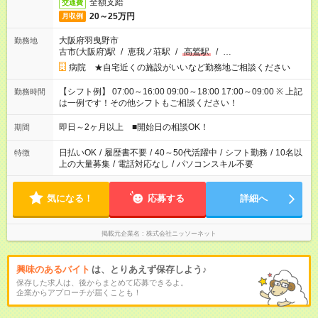
全額支給
交通費
20～25万円
月収例
大阪府羽曳野市
勤務地
古市(大阪府)駅
/
恵我ノ荘駅
/
高鷲駅
/
…
病院 ★自宅近くの施設がいいなど勤務地ご相談ください
【シフト例】 07:00～16:00 09:00～18:00 17:00～09:00 ※ 上記
勤務時間
は一例です！その他シフトもご相談ください！
即日～2ヶ月以上 ■開始日の相談OK！
期間
日払いOK
/
履歴書不要
/
40～50代活躍中
/
シフト勤務
/
10名以
特徴
上の大量募集
/
電話対応なし
/
パソコンスキル不要
気になる！
応募する
詳細へ
掲載元企業名
株式会社ニッソーネット
興味のあるバイト
は、とりあえず保存しよう♪
保存した求人は、後からまとめて応募できるよ。
企業からアプローチが届くことも！