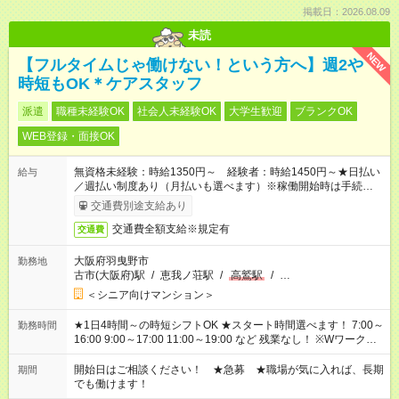
掲載日：2026.08.09
未読
NEW
【フルタイムじゃ働けない！という方へ】週2や
時短もOK＊ケアスタッフ
派遣
職種未経験OK
社会人未経験OK
大学生歓迎
ブランクOK
WEB登録・面接OK
無資格未経験：時給1350円～ 経験者：時給1450円～★日払い
給与
／週払い制度あり（月払いも選べます）※稼働開始時は手続き完
了次第のお支払いとなります。
交通費別途支給あり
交通費全額支給※規定有
交通費
大阪府羽曳野市
勤務地
古市(大阪府)駅
/
恵我ノ荘駅
/
高鷲駅
/
…
＜シニア向けマンション＞
★1日4時間～の時短シフトOK ★スタート時間選べます！ 7:00～
勤務時間
16:00 9:00～17:00 11:00～19:00 など 残業なし！ ※Wワークの
場合、他のお仕事と合わせ週40時間超の就業はご案内できませ
ん ※法令に基づき、週20時間以上勤務は社会保険への加入対象
開始日はご相談ください！ ★急募 ★職場が気に入れば、長期
期間
となります ※労働者派遣法（日雇い派遣の原則禁止）により、
でも働けます！
短時間・短期間の就業はご案内が難しい場合があります