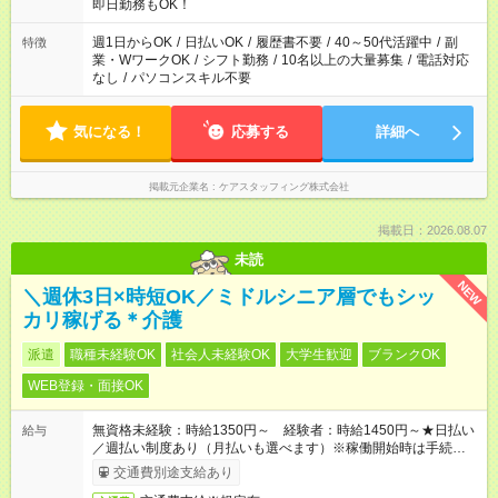
即日勤務もOK！
週1日からOK
/
日払いOK
/
履歴書不要
/
40～50代活躍中
/
副
特徴
業・WワークOK
/
シフト勤務
/
10名以上の大量募集
/
電話対応
なし
/
パソコンスキル不要
気になる！
応募する
詳細へ
掲載元企業名
ケアスタッフィング株式会社
掲載日：2026.08.07
未読
NEW
＼週休3日×時短OK／ミドルシニア層でもシッ
カリ稼げる＊介護
派遣
職種未経験OK
社会人未経験OK
大学生歓迎
ブランクOK
WEB登録・面接OK
無資格未経験：時給1350円～ 経験者：時給1450円～★日払い
給与
／週払い制度あり（月払いも選べます）※稼働開始時は手続き完
了次第のお支払いとなります。
交通費別途支給あり