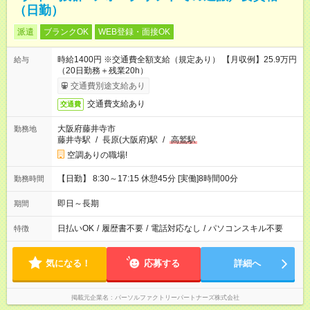
（日勤）
派遣
ブランクOK
WEB登録・面接OK
時給1400円 ※交通費全額支給（規定あり） 【月収例】25.9万円
給与
（20日勤務＋残業20h）
交通費別途支給あり
交通費支給あり
交通費
大阪府藤井寺市
勤務地
藤井寺駅
/
長原(大阪府)駅
/
高鷲駅
空調ありの職場!
【日勤】 8:30～17:15 休憩45分 [実働]8時間00分
勤務時間
即日～長期
期間
日払いOK
/
履歴書不要
/
電話対応なし
/
パソコンスキル不要
特徴
気になる！
応募する
詳細へ
掲載元企業名
パーソルファクトリーパートナーズ株式会社