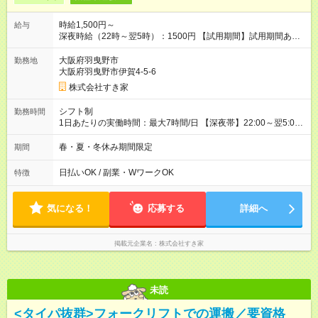
時給1,500円～
給与
深夜時給（22時～翌5時）：1500円 【試用期間】試用期間あり
試用期間の長さ：1ヶ月 雇用形態、給与は本採用時と同じです。
試用期間の実態は30日（※条件変更なし）ですが、切り上げで
大阪府羽曳野市
勤務地
一ヶ月とさせていただきます。 研修制度あり：15時間(研修中も
大阪府羽曳野市伊賀4-5-6
同時給）
株式会社すき家
シフト制
勤務時間
1日あたりの実働時間：最大7時間/日 【深夜帯】22:00～翌5:00
週2日～・1日2h～OK◎ ※22:00から翌5:00までは18歳以上の方
のみ勤務可能です（18歳未満の深夜業務禁止のため） ★深夜で
春・夏・冬休み期間限定
期間
も安心して働けます★ すき家では、ワンオペを禁止していま
す。 必ず、2名以上での勤務を行いますので、安心して働けま
日払いOK / 副業・WワークOK
特徴
す。
気になる！
応募する
詳細へ
掲載元企業名
株式会社すき家
未読
<タイパ抜群>フォークリフトでの運搬／要資格