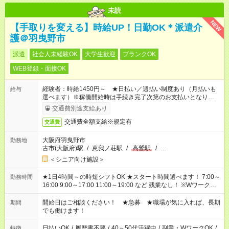
未読
NEW
【手取りを変える】時給UP！日勤OK＊派遣介
護＠羽曳野市
派遣
社会人未経験OK
大学生歓迎
ブランクOK
WEB登録・面接OK
経験者：時給1450円～ ★日払い／週払い制度あり（月払いも
給与
選べます）※稼働開始時は手続き完了次第のお支払いとなりま
す。
交通費別途支給あり
交通費全額支給※規定有
交通費
大阪府羽曳野市
勤務地
古市(大阪府)駅
/
恵我ノ荘駅
/
高鷲駅
/
…
＜シニア向け施設＞
★1日4時間～の時短シフトOK ★スタート時間選べます！ 7:00～
勤務時間
16:00 9:00～17:00 11:00～19:00 など 残業なし！ ※Wワークの
場合、他のお仕事と合わせ週40時間超の就業はご案内できませ
ん ※法令に基づき、週20時間以上勤務は社会保険への加入対象
開始日はご相談ください！ ★急募 ★職場が気に入れば、長期
期間
となります ※労働者派遣法（日雇い派遣の原則禁止）により、
でも働けます！
短時間・短期間の就業はご案内が難しい場合があります
日払いOK
/
履歴書不要
/
40～50代活躍中
/
副業・WワークOK
/
特徴