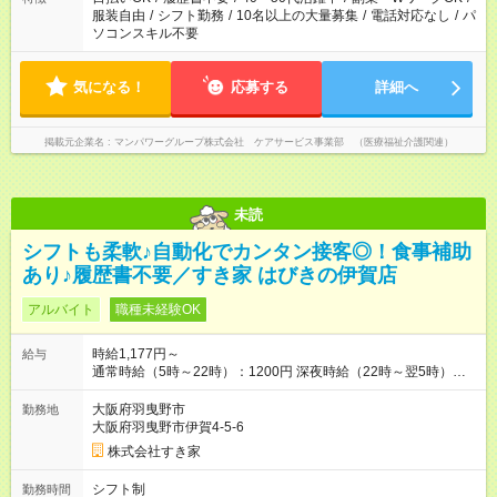
服装自由
/
シフト勤務
/
10名以上の大量募集
/
電話対応なし
/
パ
ソコンスキル不要
気になる！
応募する
詳細へ
掲載元企業名
マンパワーグループ株式会社 ケアサービス事業部 （医療福祉介護関連）
未読
シフトも柔軟♪自動化でカンタン接客◎！食事補助
あり♪履歴書不要／すき家 はびきの伊賀店
アルバイト
職種未経験OK
時給1,177円～
給与
通常時給（5時～22時）：1200円 深夜時給（22時～翌5時）：
1500円 高校生時給：1177円 【特別手当】早朝手当（5：00-9：
00）時給+150円 【試用期間】試用期間あり 試用期間の長さ：1
大阪府羽曳野市
勤務地
ヶ月 雇用形態、給与は本採用時と同じです。 試用期間の実態は
大阪府羽曳野市伊賀4-5-6
30日（※条件変更なし）ですが、切り上げで一ヶ月とさせてい
株式会社すき家
ただきます。 研修制度あり：15時間(研修中も同時給）
シフト制
勤務時間