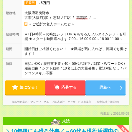
～5万円
月収例
大阪府羽曳野市
勤務地
古市(大阪府)駅
/
恵我ノ荘駅
/
高鷲駅
/
…
＜ご近所の老人ホームなど＞
★1日4時間～の時短シフトOK ★もちろんフルタイムシフトも可
勤務時間
能 ★スタート時間選べます 7:00～16:00 9:00～18:00 11:00～
20:00 など 残業なし！ ※Wワークの場合、他のお仕事と合わせ
週40時間超の就業はご案内できません ※法令に基づき、週20時
開始日はご相談ください！ ★職場が気に入れば、長期でも働け
期間
間以上勤務は社会保険への加入対象となります ※労働者派遣法
ます！
（日雇い派遣の原則禁止）により、短時間・短期間の就業はご
案内が難しい場合があります
日払いOK
/
履歴書不要
/
40～50代活躍中
/
副業・WワークOK
/
特徴
服装自由
/
シフト勤務
/
10名以上の大量募集
/
電話対応なし
/
パ
ソコンスキル不要
気になる！
応募する
詳細へ
掲載元企業名
マンパワーグループ株式会社 ケアサービス事業部 （医療福祉介護関連）
掲載日：2026.08.08
未読
NEW
＼10年後にも残る仕事／～60代も現役活躍中の