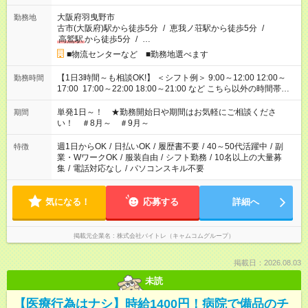
大阪府羽曳野市
勤務地
古市(大阪府)駅から徒歩5分
/
恵我ノ荘駅から徒歩5分
/
高鷲駅
から徒歩5分
/
…
■物流センターなど ■勤務地選べます
【1日3時間～も相談OK!】 ＜シフト例＞ 9:00～12:00 12:00～
勤務時間
17:00 17:00～22:00 18:00～21:00 など こちら以外の時間帯も
お気軽にご相談ください！
単発1日～！ ★勤務開始日や期間はお気軽にご相談くださ
期間
い！ ＃8月～ ＃9月～
週1日からOK
/
日払いOK
/
履歴書不要
/
40～50代活躍中
/
副
特徴
業・WワークOK
/
服装自由
/
シフト勤務
/
10名以上の大量募
集
/
電話対応なし
/
パソコンスキル不要
気になる！
応募する
詳細へ
掲載元企業名
株式会社バイトレ（キャムコムグループ）
掲載日：2026.08.03
未読
【医療行為はナシ】時給1400円！病院で備品のチ