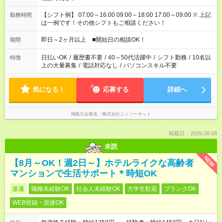
【シフト例】 07:00～16:00 09:00～18:00 17:00～09:00 ※ 上記
勤務時間
は一例です！その他シフトもご相談ください！
即日～2ヶ月以上 ■開始日の相談OK！
期間
日払いOK
/
履歴書不要
/
40～50代活躍中
/
シフト勤務
/
10名以
特徴
上の大量募集
/
電話対応なし
/
パソコンスキル不要
気になる！
応募する
詳細へ
掲載元企業名
株式会社ニッソーネット
掲載日：2026.08.08
未読
NEW
【8月～OK！週2日～】ホテルライクな高齢者
マンションで生活サポート＊時短OK
派遣
職種未経験OK
社会人未経験OK
大学生歓迎
ブランクOK
WEB登録・面接OK