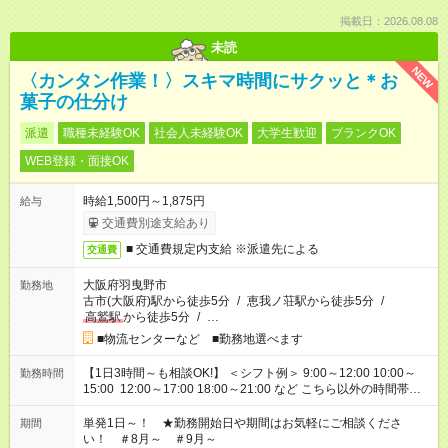
掲載日：2026.08.08
未読
NEW
〈カンタン作業！〉スキマ時間にサクッと＊お
菓子の仕分け
派遣
職種未経験OK
社会人未経験OK
大学生歓迎
ブランクOK
WEB登録・面接OK
時給1,500円～1,875円
給与
交通費別途支給あり
■ 交通費規定内支給 ※派遣先による
交通費
大阪府羽曳野市
勤務地
古市(大阪府)駅から徒歩5分
/
恵我ノ荘駅から徒歩5分
/
高鷲駅
から徒歩5分
/
…
■物流センターなど ■勤務地選べます
【1日3時間～も相談OK!】 ＜シフト例＞ 9:00～12:00 10:00～
勤務時間
15:00 12:00～17:00 18:00～21:00 など こちら以外の時間帯も
お気軽にご相談ください！
単発1日～！ ★勤務開始日や期間はお気軽にご相談くださ
期間
い！ ＃8月～ ＃9月～