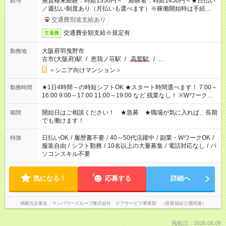
無資格未経験：時給1350円～ 経験者：時給1450円～★日払い
給与
／週払い制度あり（月払いも選べます）※稼働開始時は手続き完
了次第のお支払いとなります。
交通費別途支給あり
交通費全額支給※規定有
交通費
大阪府羽曳野市
勤務地
古市(大阪府)駅
/
恵我ノ荘駅
/
高鷲駅
/
…
＜シニア向けマンション＞
★1日4時間～の時短シフトOK ★スタート時間選べます！ 7:00～
勤務時間
16:00 9:00～17:00 11:00～19:00 など 残業なし！ ※Wワークの
場合、他のお仕事と合わせ週40時間超の就業はご案内できませ
ん ※法令に基づき、週20時間以上勤務は社会保険への加入対象
開始日はご相談ください！ ★急募 ★職場が気に入れば、長期
期間
となります ※労働者派遣法（日雇い派遣の原則禁止）により、
でも働けます！
短時間・短期間の就業はご案内が難しい場合があります
日払いOK
/
履歴書不要
/
40～50代活躍中
/
副業・WワークOK
/
特徴
服装自由
/
シフト勤務
/
10名以上の大量募集
/
電話対応なし
/
パ
ソコンスキル不要
気になる！
応募する
詳細へ
掲載元企業名
マンパワーグループ株式会社 ケアサービス事業部 （医療福祉介護関連）
掲載日：2026.08.08