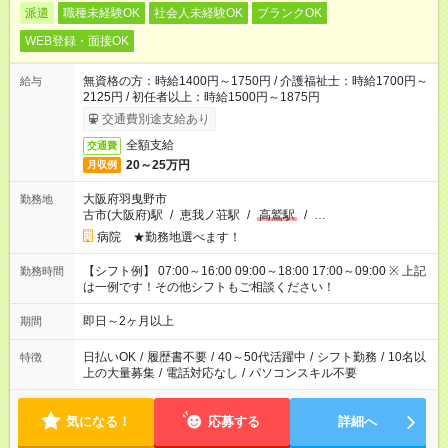
派遣
職種未経験OK
社会人未経験OK
ブランクOK
WEB登録・面接OK
無資格の方：時給1400円～1750円 / 介護福祉士：時給1700円～
給与
2125円 / 初任者以上：時給1500円～1875円
交通費別途支給あり
全額支給
交通費
20～25万円
月収例
大阪府羽曳野市
勤務地
古市(大阪府)駅
/
恵我ノ荘駅
/
高鷲駅
/
…
病院 ★勤務地選べます！
【シフト例】 07:00～16:00 09:00～18:00 17:00～09:00 ※ 上記
勤務時間
は一例です！その他シフトもご相談ください！
即日～2ヶ月以上
期間
日払いOK
/
履歴書不要
/
40～50代活躍中
/
シフト勤務
/
10名以
特徴
上の大量募集
/
電話対応なし
/
パソコンスキル不要
気になる！
応募する
詳細へ