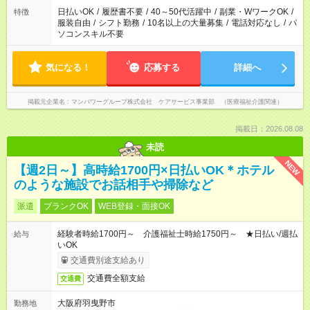
日払いOK
/
履歴書不要
/
40～50代活躍中
/
副業・WワークOK
/
特徴
服装自由
/
シフト勤務
/
10名以上の大量募集
/
電話対応なし
/
パ
ソコンスキル不要
気になる！
応募する
詳細へ
掲載元企業名
マンパワーグループ株式会社 ケアサービス事業部 （医療福祉介護関連）
掲載日：2026.08.08
未読
NEW
【週2日～】高時給1700円×日払いOK＊ホテル
のような施設でお話相手や掃除など
派遣
ブランクOK
WEB登録・面接OK
経験者時給1700円～ 介護福祉士時給1750円～ ★日払い/週払
給与
いOK
交通費別途支給あり
交通費全額支給
交通費
大阪府羽曳野市
勤務地