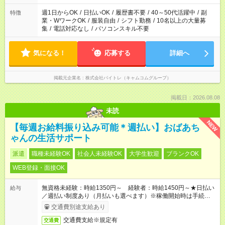
週1日からOK
/
日払いOK
/
履歴書不要
/
40～50代活躍中
/
副
特徴
業・WワークOK
/
服装自由
/
シフト勤務
/
10名以上の大量募
集
/
電話対応なし
/
パソコンスキル不要
気になる！
応募する
詳細へ
掲載元企業名
株式会社バイトレ（キャムコムグループ）
掲載日：2026.08.08
未読
NEW
【毎週お給料振り込み可能＊週払い】おばあち
ゃんの生活サポート
派遣
職種未経験OK
社会人未経験OK
大学生歓迎
ブランクOK
WEB登録・面接OK
無資格未経験：時給1350円～ 経験者：時給1450円～★日払い
給与
／週払い制度あり（月払いも選べます）※稼働開始時は手続き完
了次第のお支払いとなります。
交通費別途支給あり
交通費支給※規定有
交通費