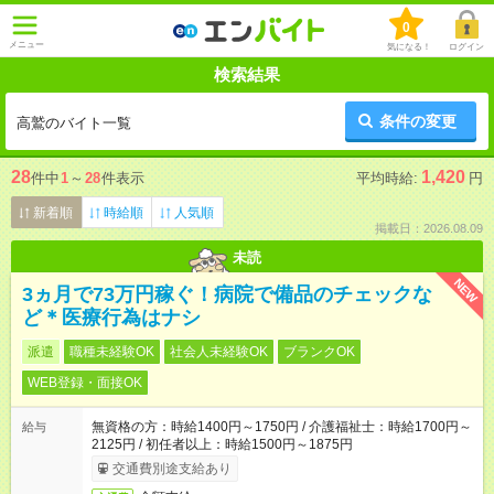
0
メニュー
気になる！
ログイン
検索結果
条件の変更
高鷲のバイト一覧
28
1,420
件中
1
～
28
件表示
平均時給:
円
新着順
時給順
人気順
掲載日：2026.08.09
未読
NEW
3ヵ月で73万円稼ぐ！病院で備品のチェックな
ど＊医療行為はナシ
派遣
職種未経験OK
社会人未経験OK
ブランクOK
WEB登録・面接OK
無資格の方：時給1400円～1750円 / 介護福祉士：時給1700円～
給与
2125円 / 初任者以上：時給1500円～1875円
交通費別途支給あり