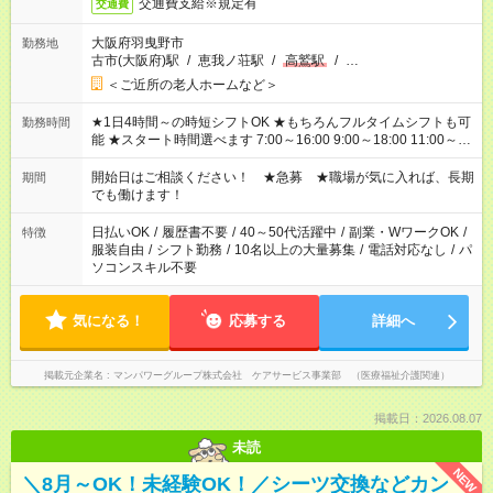
交通費支給※規定有
交通費
大阪府羽曳野市
勤務地
古市(大阪府)駅
/
恵我ノ荘駅
/
高鷲駅
/
…
＜ご近所の老人ホームなど＞
★1日4時間～の時短シフトOK ★もちろんフルタイムシフトも可
勤務時間
能 ★スタート時間選べます 7:00～16:00 9:00～18:00 11:00～
20:00 など 残業なし！ ※Wワークの場合、他のお仕事と合わせ
週40時間超の就業はご案内できません ※法令に基づき、週20時
開始日はご相談ください！ ★急募 ★職場が気に入れば、長期
期間
間以上勤務は社会保険への加入対象となります ※労働者派遣法
でも働けます！
（日雇い派遣の原則禁止）により、短時間・短期間の就業はご
案内が難しい場合があります
日払いOK
/
履歴書不要
/
40～50代活躍中
/
副業・WワークOK
/
特徴
服装自由
/
シフト勤務
/
10名以上の大量募集
/
電話対応なし
/
パ
ソコンスキル不要
気になる！
応募する
詳細へ
掲載元企業名
マンパワーグループ株式会社 ケアサービス事業部 （医療福祉介護関連）
掲載日：2026.08.07
未読
NEW
＼8月～OK！未経験OK！／シーツ交換などカン