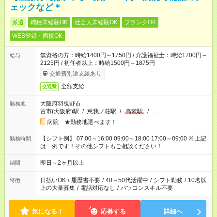
ェックなど＊
派遣
職種未経験OK
社会人未経験OK
ブランクOK
WEB登録・面接OK
無資格の方：時給1400円～1750円 / 介護福祉士：時給1700円～
給与
2125円 / 初任者以上：時給1500円～1875円
交通費別途支給あり
全額支給
交通費
大阪府羽曳野市
勤務地
古市(大阪府)駅
/
恵我ノ荘駅
/
高鷲駅
/
…
病院 ★勤務地選べます！
【シフト例】 07:00～16:00 09:00～18:00 17:00～09:00 ※ 上記
勤務時間
は一例です！その他シフトもご相談ください！
即日～2ヶ月以上
期間
日払いOK
/
履歴書不要
/
40～50代活躍中
/
シフト勤務
/
10名以
特徴
上の大量募集
/
電話対応なし
/
パソコンスキル不要
気になる！
応募する
詳細へ