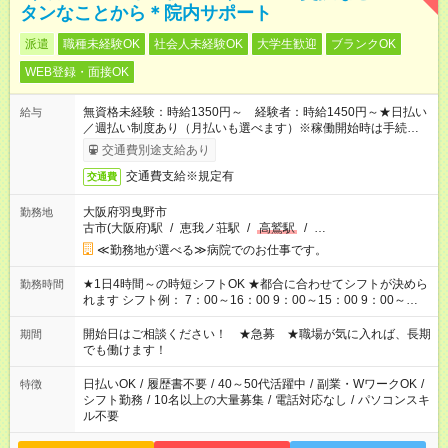
タンなことから＊院内サポート
派遣
職種未経験OK
社会人未経験OK
大学生歓迎
ブランクOK
WEB登録・面接OK
無資格未経験：時給1350円～ 経験者：時給1450円～★日払い
給与
／週払い制度あり（月払いも選べます）※稼働開始時は手続き完
了次第のお支払いとなります。
交通費別途支給あり
交通費支給※規定有
交通費
大阪府羽曳野市
勤務地
古市(大阪府)駅
/
恵我ノ荘駅
/
高鷲駅
/
…
≪勤務地が選べる≫病院でのお仕事です。
★1日4時間～の時短シフトOK ★都合に合わせてシフトが決めら
勤務時間
れます シフト例： 7：00～16：00 9：00～15：00 9：00～
18：00 11：00～20：00 など ※Wワークの場合、他のお仕事と
合わせ週40時間超の就業はご案内できません ※法令に基づき、
開始日はご相談ください！ ★急募 ★職場が気に入れば、長期
期間
週20時間以上勤務は社会保険への加入対象となります ※労働者
でも働けます！
派遣法（日雇い派遣の原則禁止）により、短時間・短期間の就
業はご案内が難しい場合があります
日払いOK
/
履歴書不要
/
40～50代活躍中
/
副業・WワークOK
/
特徴
シフト勤務
/
10名以上の大量募集
/
電話対応なし
/
パソコンスキ
ル不要