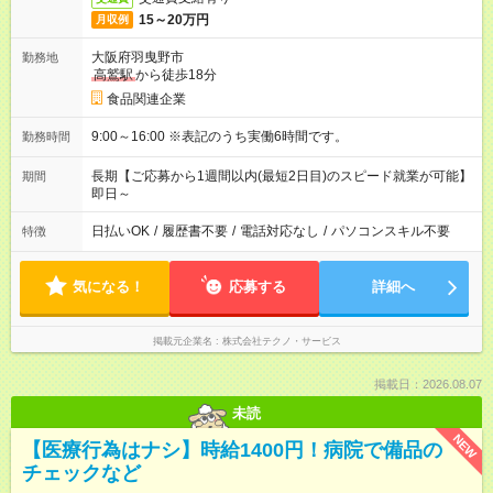
15～20万円
月収例
大阪府羽曳野市
勤務地
高鷲駅
から徒歩18分
食品関連企業
9:00～16:00 ※表記のうち実働6時間です。
勤務時間
長期【ご応募から1週間以内(最短2日目)のスピード就業が可能】
期間
即日～
日払いOK
/
履歴書不要
/
電話対応なし
/
パソコンスキル不要
特徴
気になる！
応募する
詳細へ
掲載元企業名
株式会社テクノ・サービス
掲載日：2026.08.07
未読
NEW
【医療行為はナシ】時給1400円！病院で備品の
チェックなど