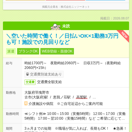
掲載元企業名
株式会社ニッソーネット
掲載日：2026.08.07
未読
NEW
＼空いた時間で働く！／日払いOK×1勤務3万円
も可！施設での見回りなど
派遣
ブランクOK
WEB登録・面接OK
時給1700円～ 夜勤時給2060円～ 日収3万円～（夜勤時給
給与
2060円×15h）
交通費別途支給あり
交通費全額支給
交通費
大阪府羽曳野市
勤務地
古市(大阪府)駅
/
恵我ノ荘駅
/
高鷲駅
/
…
介護施設や病院 ※ご自宅近辺からご案内可能
≪シフト例≫ 10:00～15:00（実働5時間） 12:00～17:00（実働
勤務時間
5時間） 17:00～翌10:00（実働15時間）など ご希望に応じて、
働く時間は調整できます！ お気軽に担当へ相談ください！
3ヵ月までの短期 ※職場が気に入れば、長期もOK！ ★急募！
期間