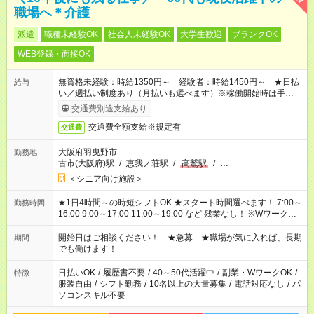
職場へ＊介護
派遣
職種未経験OK
社会人未経験OK
大学生歓迎
ブランクOK
WEB登録・面接OK
無資格未経験：時給1350円～ 経験者：時給1450円～ ★日払
給与
い／週払い制度あり（月払いも選べます）※稼働開始時は手続き
完了次第のお支払いとなります。
交通費別途支給あり
交通費全額支給※規定有
交通費
大阪府羽曳野市
勤務地
古市(大阪府)駅
/
恵我ノ荘駅
/
高鷲駅
/
…
＜シニア向け施設＞
★1日4時間～の時短シフトOK ★スタート時間選べます！ 7:00～
勤務時間
16:00 9:00～17:00 11:00～19:00 など 残業なし！ ※Wワークの
場合、他のお仕事と合わせ週40時間超の就業はご案内できませ
ん ※法令に基づき、週20時間以上勤務は社会保険への加入対象
開始日はご相談ください！ ★急募 ★職場が気に入れば、長期
期間
となります ※労働者派遣法（日雇い派遣の原則禁止）により、
でも働けます！
短時間・短期間の就業はご案内が難しい場合があります
日払いOK
/
履歴書不要
/
40～50代活躍中
/
副業・WワークOK
/
特徴
服装自由
/
シフト勤務
/
10名以上の大量募集
/
電話対応なし
/
パ
ソコンスキル不要