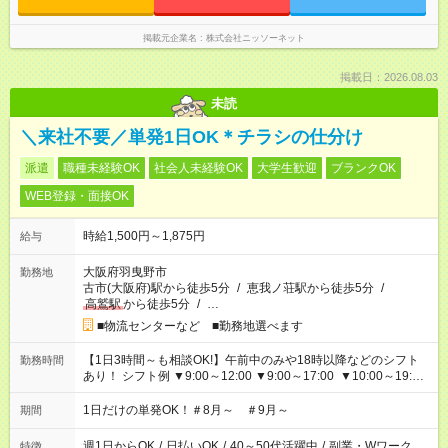
掲載元企業名
株式会社ニッソーネット
掲載日：2026.08.03
未読
＼来社不要／単発1日OK＊チラシの仕分け
派遣
職種未経験OK
社会人未経験OK
大学生歓迎
ブランクOK
WEB登録・面接OK
時給1,500円～1,875円
給与
大阪府羽曳野市
勤務地
古市(大阪府)駅から徒歩5分
/
恵我ノ荘駅から徒歩5分
/
高鷲駅
から徒歩5分
/
…
■物流センターなど ■勤務地選べます
【1日3時間～も相談OK!】午前中のみや18時以降などのシフト
勤務時間
あり！ シフト例 ▼9:00～12:00 ▼9:00～17:00 ▼10:00～19:00
▼18:00～21:00
1日だけの単発OK！＃8月～ ＃9月～
期間
週1日からOK
/
日払いOK
/
40～50代活躍中
/
副業・Wワーク
特徴