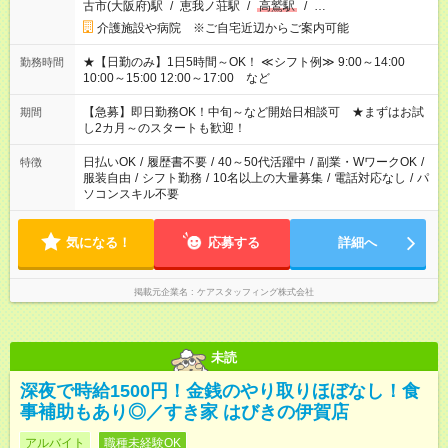
古市(大阪府)駅
/
恵我ノ荘駅
/
高鷲駅
/
…
介護施設や病院 ※ご自宅近辺からご案内可能
★【日勤のみ】1日5時間～OK！ ≪シフト例≫ 9:00～14:00
勤務時間
10:00～15:00 12:00～17:00 など
【急募】即日勤務OK！中旬～など開始日相談可 ★まずはお試
期間
し2カ月～のスタートも歓迎！
日払いOK
/
履歴書不要
/
40～50代活躍中
/
副業・WワークOK
/
特徴
服装自由
/
シフト勤務
/
10名以上の大量募集
/
電話対応なし
/
パ
ソコンスキル不要
気になる！
応募する
詳細へ
掲載元企業名
ケアスタッフィング株式会社
未読
深夜で時給1500円！金銭のやり取りほぼなし！食
事補助もあり◎／すき家 はびきの伊賀店
アルバイト
職種未経験OK