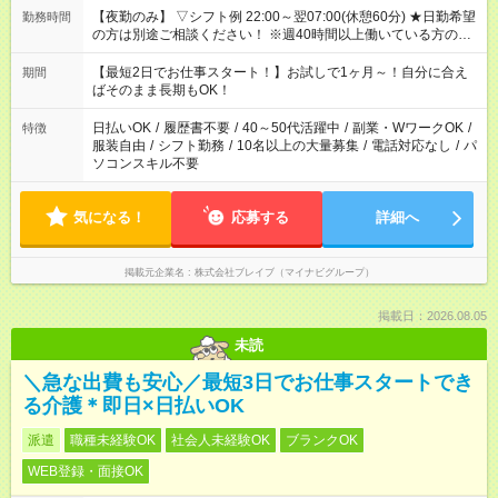
【夜勤のみ】 ▽シフト例 22:00～翌07:00(休憩60分) ★日勤希望
勤務時間
の方は別途ご相談ください！ ※週40時間以上働いている方のW
ワークはNG
【最短2日でお仕事スタート！】お試しで1ヶ月～！自分に合え
期間
ばそのまま長期もOK！
日払いOK
/
履歴書不要
/
40～50代活躍中
/
副業・WワークOK
/
特徴
服装自由
/
シフト勤務
/
10名以上の大量募集
/
電話対応なし
/
パ
ソコンスキル不要
気になる！
応募する
詳細へ
掲載元企業名
株式会社ブレイブ（マイナビグループ）
掲載日：2026.08.05
未読
＼急な出費も安心／最短3日でお仕事スタートでき
る介護＊即日×日払いOK
派遣
職種未経験OK
社会人未経験OK
ブランクOK
WEB登録・面接OK