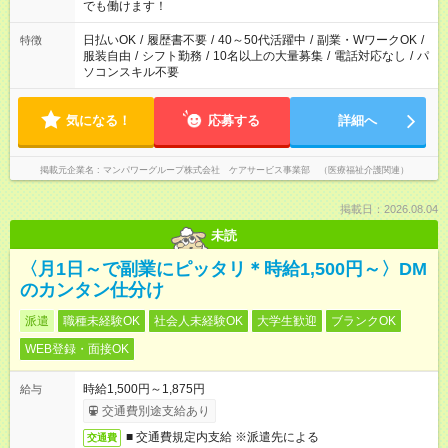
となります ※労働者派遣法（日雇い派遣の原則禁止）により、
でも働けます！
短時間・短期間の就業はご案内が難しい場合があります
日払いOK
/
履歴書不要
/
40～50代活躍中
/
副業・WワークOK
/
特徴
服装自由
/
シフト勤務
/
10名以上の大量募集
/
電話対応なし
/
パ
ソコンスキル不要
気になる！
応募する
詳細へ
掲載元企業名
マンパワーグループ株式会社 ケアサービス事業部 （医療福祉介護関連）
掲載日：2026.08.04
未読
〈月1日～で副業にピッタリ＊時給1,500円～〉DM
のカンタン仕分け
派遣
職種未経験OK
社会人未経験OK
大学生歓迎
ブランクOK
WEB登録・面接OK
時給1,500円～1,875円
給与
交通費別途支給あり
■ 交通費規定内支給 ※派遣先による
交通費