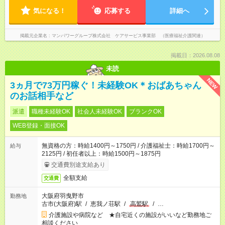
気になる！
応募する
詳細へ
掲載元企業名
マンパワーグループ株式会社 ケアサービス事業部 （医療福祉介護関連）
掲載日：2026.08.08
未読
NEW
3ヵ月で73万円稼ぐ！未経験OK＊おばあちゃん
のお話相手など
派遣
職種未経験OK
社会人未経験OK
ブランクOK
WEB登録・面接OK
無資格の方：時給1400円～1750円 / 介護福祉士：時給1700円～
給与
2125円 / 初任者以上：時給1500円～1875円
交通費別途支給あり
全額支給
交通費
大阪府羽曳野市
勤務地
古市(大阪府)駅
/
恵我ノ荘駅
/
高鷲駅
/
…
介護施設や病院など ★自宅近くの施設がいいなど勤務地ご
相談ください