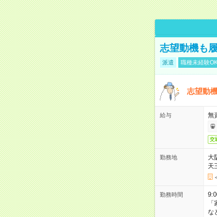
志望動機も履
派遣
職種未経験O
志望動機
無
給与
交
大
勤務地
天
9:
勤務時間
「
な