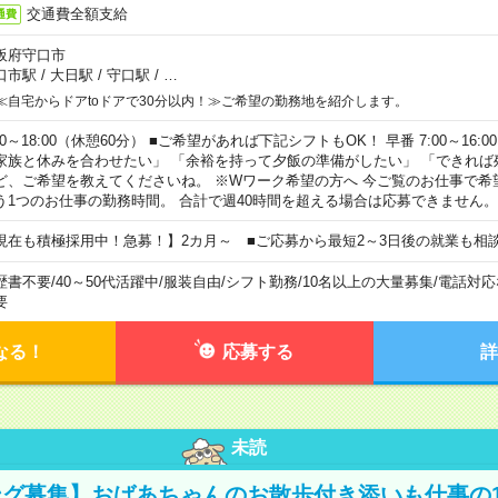
交通費全額支給
通費
阪府守口市
口市駅
/
大日駅
/
守口駅
/
…
≪自宅からドアtoドアで30分以内！≫ご希望の勤務地を紹介します。
00～18:00（休憩60分） ■ご希望があれば下記シフトもOK！ 早番 7:00～16:00 遅
家族と休みを合わせたい」 「余裕を持って夕飯の準備がしたい」 「できれば
ど、ご希望を教えてくださいね。 ※Wワーク希望の方へ 今ご覧のお仕事で希
う1つのお仕事の勤務時間。 合計で週40時間を超える場合は応募できません。
現在も積極採用中！急募！】2カ月～ ■ご応募から最短2～3日後の就業も相
歴書不要
/
40～50代活躍中
/
服装自由
/
シフト勤務
/
10名以上の大量募集
/
電話対応
要
なる！
応募する
詳
未読
グ募集】おばあちゃんのお散歩付き添いも仕事の