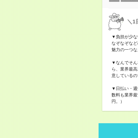
＼1
▼負担が少な
なぞなぞなど
魅力の一つな
▼なんでそん
ら、業界最高
意しているの
▼日払い・週
数料も業界最
円。）