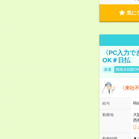
気に
〈PC入力で
OK＃日払
派遣
職種未経験O
〈来社
時給
給与
大
勤務地
西
▼
勤務時間