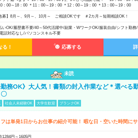
0：00～18：00 ＊11：00～19：00 ＊12：00～19：00 ＊13：00～19：00
急募】8月～、9月～、10月～ ご相談OKです ＃2カ月～短期相談OK！
払いOK
/
履歴書不要
/
40～50代活躍中
/
副業・WワークOK
/
服装自由
/
シフト勤務
/
電話対応なし
/
パソコンスキル不要
なる！
応募する
詳
未読
勤務OK》大人気！書類の封入作業など＊選べる
し〇
K
社会人未経験OK
大学生歓迎
ブランクOK
フは単発1日からお仕事の紹介可能！ 暇な日・空いた時間に
1284円～1605円