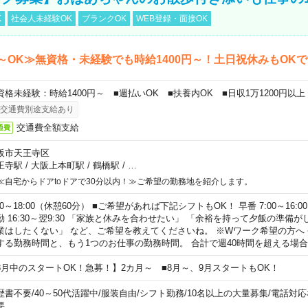
K
社会人未経験OK
ブランクOK
WEB登録・面接OK
～OK≫無資格・未経験でも時給1400円～！土日祝休みもOK
資格未経験：時給1400円～ ■週払いOK ■扶養内OK ■日収1万1200円以上
交通費別途支給あり
交通費全額支給
通費
阪市天王寺区
王寺駅
/
大阪上本町駅
/
鶴橋駅
/
…
≪自宅からドアtoドアで30分以内！≫ご希望の勤務地を紹介します。
00～18:00（休憩60分） ■ご希望があれば下記シフトもOK！ 早番 7:00～16:00 遅
勤 16:30～翌9:30 「家族と休みを合わせたい」 「余裕を持って夕飯の準備
業はしたくない」 など、ご希望を教えてくださいね。 ※Wワーク希望の方へ
する勤務時間と、もう1つのお仕事の勤務時間。 合計で週40時間を超える場
8月中のスタートOK！急募！】2カ月～ ■8月～、9月スタートもOK！
歴書不要
/
40～50代活躍中
/
服装自由
/
シフト勤務
/
10名以上の大量募集
/
電話対応
要