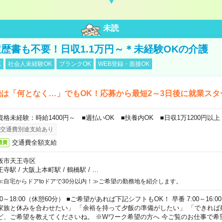
未読
歴書も不要！日収1.1万円～＊未経験OKの介護
K
社会人未経験OK
ブランクOK
WEB登録・面接OK
は「何となく…」でもOK！応募から最短2～3日後に就業スタ
資格未経験：時給1400円～ ■週払いOK ■扶養内OK ■日収1万1200円以上
交通費別途支給あり
交通費全額支給
通費
阪市天王寺区
王寺駅
/
大阪上本町駅
/
鶴橋駅
/
…
≪自宅からドアtoドアで30分以内！≫ご希望の勤務地を紹介します。
00～18:00（休憩60分） ■ご希望があれば下記シフトもOK！ 早番 7:00～16:00 遅
家族と休みを合わせたい」 「余裕を持って夕飯の準備がしたい」 「できれば
ど、ご希望を教えてくださいね。 ※Wワーク希望の方へ 今ご覧のお仕事で希