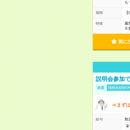
も
【
期間
履
特徴
不
気に
説明会参加で
派遣
職種未経験O
≪まずは
無
給与