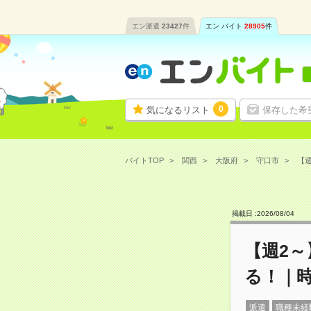
エン派遣
23427
件
エン バイト
28905
件
0
気になるリスト
保存した希
バイトTOP
関西
大阪府
守口市
【週
掲載日 :
2026
/
08
/
04
【週2
る！｜時
派遣
職種未経