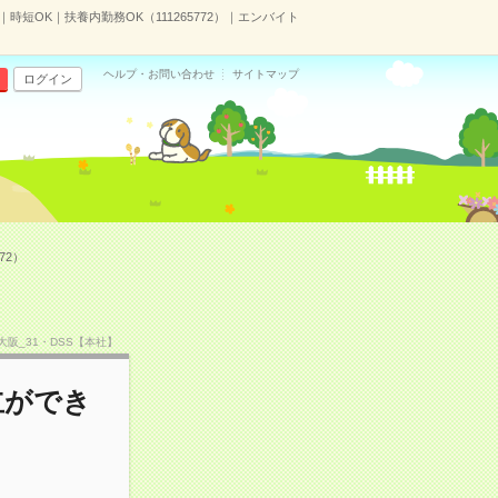
短OK｜扶養内勤務OK（111265772）｜エンバイト
ヘルプ・お問い合わせ
サイトマップ
ログイン
72）
F大阪_31・DSS【本社】
立ができ