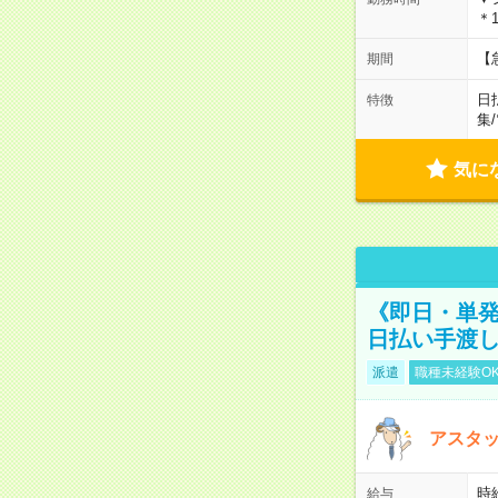
＊1
【
期間
日
特徴
集
/
気に
《即日・単発
日払い手渡
派遣
職種未経験O
アスタッ
時給
給与