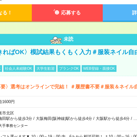
なる！
応募する
詳
未読
きればOK〉模試結果もくもく入力＃服装ネイル自
K
社会人未経験OK
大学生歓迎
ブランクOK
WEB登録・面接OK
不要〉選考はオンラインで完結！ ＃履歴書不要＃服装＆ネイル
1600円
阪市北区
梅田駅から徒歩3分
/
大阪梅田(阪神線)駅から徒歩4分
/
大阪駅から徒歩4分
/
大手事務センター
シフト選べます▼ 10：00～19：00 内、6ｈから相談可能！ ＊10：00～16：00 