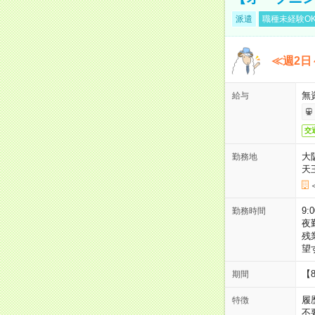
派遣
職種未経験O
≪週2日
無
給与
交
大
勤務地
天
9:
勤務時間
夜
残
望
【
期間
履
特徴
不