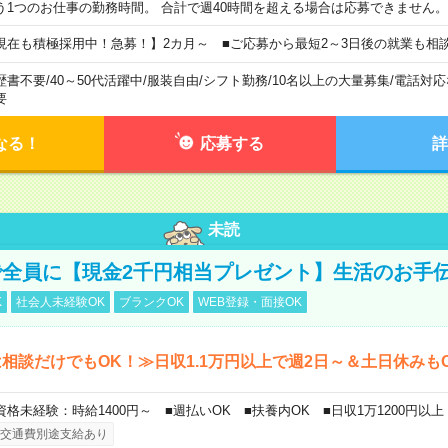
う1つのお仕事の勤務時間。 合計で週40時間を超える場合は応募できません。
現在も積極採用中！急募！】2カ月～ ■ご応募から最短2～3日後の就業も相
歴書不要
/
40～50代活躍中
/
服装自由
/
シフト勤務
/
10名以上の大量募集
/
電話対応
要
なる！
応募する
詳
未読
全員に【現金2千円相当プレゼント】生活のお手
K
社会人未経験OK
ブランクOK
WEB登録・面接OK
相談だけでもOK！≫日収1.1万円以上で週2日～＆土日休みも
資格未経験：時給1400円～ ■週払いOK ■扶養内OK ■日収1万1200円以上
交通費別途支給あり