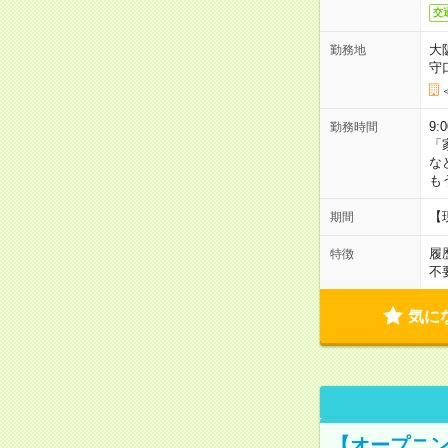
交
大
勤務地
守
9:
勤務時間
「
な
も
【
期間
履
特徴
不
気に
【オープニン