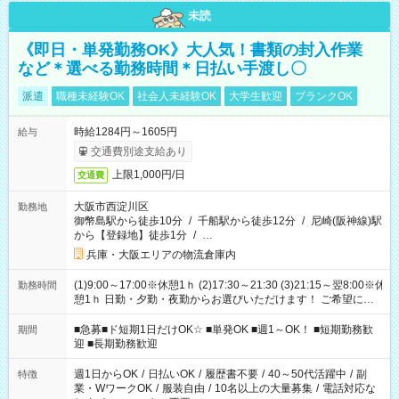
未読
《即日・単発勤務OK》大人気！書類の封入作業
など＊選べる勤務時間＊日払い手渡し〇
派遣
職種未経験OK
社会人未経験OK
大学生歓迎
ブランクOK
時給1284円～1605円
給与
交通費別途支給あり
上限1,000円/日
交通費
大阪市西淀川区
勤務地
御幣島駅から徒歩10分
/
千船駅から徒歩12分
/
尼崎(阪神線)駅
から【登録地】徒歩1分
/
…
兵庫・大阪エリアの物流倉庫内
(1)9:00～17:00※休憩1ｈ (2)17:30～21:30 (3)21:15～翌8:00※休
勤務時間
憩1ｈ 日勤・夕勤・夜勤からお選びいただけます！ ご希望に合
わせて働けるお仕事です(*^^*) 【その他選べる勤務時間】 8-17
時/9-17時/9-18時/10-18時/11-21時/18-22時/20-翌4時/21-翌5
■急募■ド短期1日だけOK☆ ■単発OK ■週1～OK！ ■短期勤務歓
期間
時/22-翌6時/0-翌8時 ご自身のご都合で選んで頂ける完全自由シ
迎 ■長期勤務歓迎
フト！
週1日からOK
/
日払いOK
/
履歴書不要
/
40～50代活躍中
/
副
特徴
業・WワークOK
/
服装自由
/
10名以上の大量募集
/
電話対応な