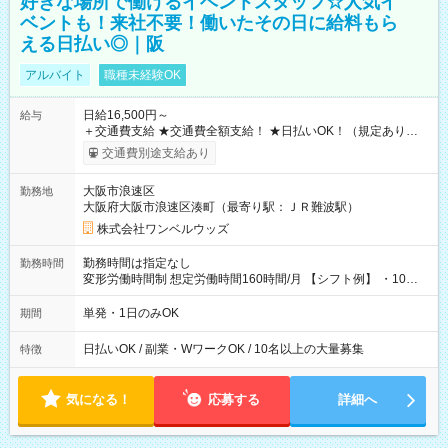
好きな場所で働けるイベントスタッフ☆人気イ
ベントも！来社不要！働いたその日に給料もら
える日払い◎｜阪
アルバイト
職種未経験OK
日給16,500円～
給与
＋交通費支給 ★交通費全額支給！ ★日払いOK！（規定あり） ┗
働いたその日に現金GET♪ お仕事後はコンビニATMから 日払
交通費別途支給あり
い分を引き落とせます！ 【試用期間】試用期間なし
大阪市浪速区
勤務地
大阪府大阪市浪速区湊町（最寄り駅：ＪＲ難波駅）
株式会社ワンベルウッズ
勤務時間は指定なし
勤務時間
変形労働時間制 想定労働時間160時間/月 【シフト例】 ・10：
00～20：00
単発・1日のみOK
期間
日払いOK / 副業・WワークOK / 10名以上の大量募集
特徴
気になる！
応募する
詳細へ