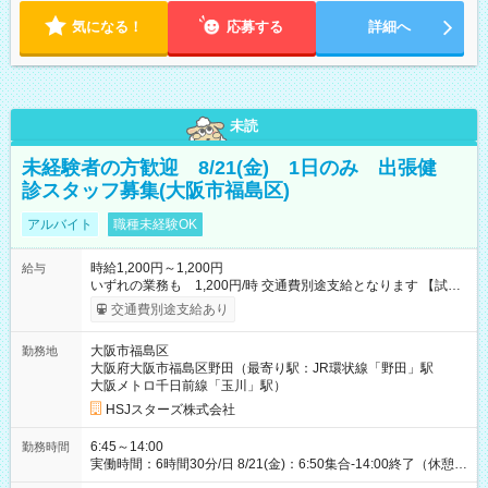
気になる！
応募する
詳細へ
未読
未経験者の方歓迎 8/21(金) 1日のみ 出張健
診スタッフ募集(大阪市福島区)
アルバイト
職種未経験OK
時給1,200円～1,200円
給与
いずれの業務も 1,200円/時 交通費別途支給となります 【試用
期間】試用期間なし
交通費別途支給あり
大阪市福島区
勤務地
大阪府大阪市福島区野田（最寄り駅：JR環状線「野田」駅
大阪メトロ千日前線「玉川」駅）
HSJスターズ株式会社
6:45～14:00
勤務時間
実働時間：6時間30分/日 8/21(金)：6:50集合-14:00終了（休憩
45分)