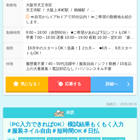
大阪市天王寺区
勤務地
天王寺駅
/
大阪上本町駅
/
鶴橋駅
/
…
≪自宅からドアtoドアで30分以内！≫ご希望の勤務地を紹介
します。
9:00～18:00（休憩60分） ■ご希望があれば下記シフトもOK！
勤務時間
早番 7:00～16:00 遅番 10:00～19:00 夜勤 16:30～翌9:30 「家族
と休みを合わせたい」 「余裕を持って夕飯の準備がしたい」
「できれば残業はしたくない」 など、ご希望を教えてください
【8月中のスタートOK！急募！】2カ月～ ■8月～、9月スター
期間
ね。 ※Wワーク希望の方へ 今ご覧のお仕事で希望する勤務時間
トもOK！
と、もう1つのお仕事の勤務時間。 合計で週40時間を超える場
合は応募できません。
履歴書不要
/
40～50代活躍中
/
服装自由
/
シフト勤務
/
10名以
特徴
上の大量募集
/
電話対応なし
/
パソコンスキル不要
気になる！
応募する
詳細へ
掲載日：2026.08.06
未読
〈PC入力できればOK〉模試結果もくもく入力
＃服装ネイル自由＃短時間OK＃日払