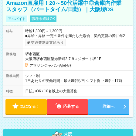
Amazon直雇用！20～50代活躍中◎倉庫内作業
スタッフ（パートタイム/日勤）｜大阪堺DS
アルバイト
職種未経験OK
時給1,300円～1,300円
給与
■昇給・昇格 一定の条件を満たした場合、契約更新の際に年2回
まで昇給の機会があります。 ■正社員登用制度あり ※月末締/翌
交通費別途支給あり
月25日支払い ※時間外手当、別途支給 ※深夜割増賃金 (22:00～
翌5:00までは時給が25%UPします) ☆給与前払い制度有！
堺市西区
勤務地
☆Amazon直雇用で安定して働けます！ 【試用期間】試用期間
大阪府堺市西区築港新町2-7-9ロジポート堺 1F
あり 試用期間の長さ：1週間 雇用形態、給与は本採用時と同じ
です。
アマゾンジャパン合同会社
シフト制
勤務時間
1日あたりの実働時間：最大8時間/日 シフト例 ・8時～17時 ・
12時～21時
日払いOK / 10名以上の大量募集
特徴
気になる！
応募する
詳細へ
未読