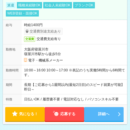
派遣
職種未経験OK
社会人未経験OK
ブランクOK
WEB登録・面接OK
時給1400円
給与
交通費別途支給あり
交通費支給有り
交通費
大阪府寝屋川市
勤務地
寝屋川市駅から徒歩5分
電子・機械系メーカー
10:00～16:00 10:00～17:00 ※表記のうち実働5時間から6時間で
勤務時間
す。
長期【ご応募から1週間以内(最短2日目)のスピード就業が可能】
期間
即日～
日払いOK
/
履歴書不要
/
電話対応なし
/
パソコンスキル不要
特徴
気になる！
応募する
詳細へ