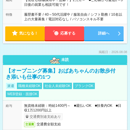
【現在も積極採用中！急募！】2カ月～ ■ご応募から最短2～3
期間
の方へ 今ご覧のお仕事で希望する勤務時間と、もう1つのお仕事
日後の就業も相談可能です！
の勤務時間。 合計で週40時間を超える場合は応募できません。
履歴書不要
/
40～50代活躍中
/
服装自由
/
シフト勤務
/
10名以
特徴
上の大量募集
/
電話対応なし
/
パソコンスキル不要
気になる！
応募する
詳細へ
掲載日：2026.08.08
未読
【オープニング募集】おばあちゃんのお散歩付
き添いも仕事の1つ
派遣
職種未経験OK
社会人未経験OK
ブランクOK
WEB登録・面接OK
無資格未経験：時給1400円～ ■週払いOK ■扶養内OK ■日
給与
収1万1200円以上
交通費別途支給あり
交通費全額支給
交通費