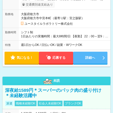
考慮して決定します 【収入例】 週1回勤務の場合：1,830円×8時
交通費別途支給あり
間×4回=5万8,560円 週3回勤務の場合：1,830円×8時間×12回
=17万5,680円 【試用期間】試用期間あり 試用期間の長さ：2ヶ
大阪府枚方市
勤務地
月 ※ 雇用形態と給与に、本採用時と異なる部分があります。 雇
大阪府枚方市中宮本町（最寄り駅：宮之阪駅）
用形態：本採用時と同じです。 給与：時給 1,610円以上
ユースタイルラボラトリー株式会社
シフト制
勤務時間
1日あたりの実働時間：最大8時間/日 【夜勤】 22：00～翌9：
00 ※週1日～OK ／ 夜勤専従 ＊＊ 勤務時間例 ＊＊ ■22時か
ら翌7時 ■23時から翌8時 ■24時から翌9時 など ※上記の時間
週1日からOK / 日払いOK / 副業・WワークOK
特徴
内で8時間勤務（休憩1時間）ご利用者様により、時間は異なり
ます。 ※曜日固定（毎週同じ曜日での勤務となります）
気になる！
応募する
詳細へ
未読
深夜給1589円＊スーパーのパック肉の盛り付け
＊未経験活躍中
派遣
職種未経験OK
社会人未経験OK
ブランクOK