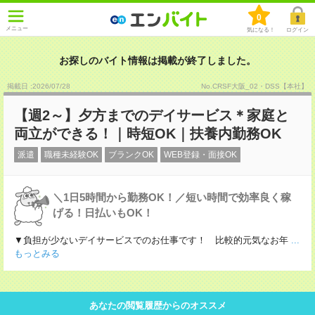
0
メニュー
気になる！
ログイン
お探しのバイト情報は掲載が終了しました。
掲載日 :2026
/
07
/
28
No.CRSF大阪_02・DSS【本社】
【週2～】夕方までのデイサービス＊家庭と
両立ができる！｜時短OK｜扶養内勤務OK
派遣
職種未経験OK
ブランクOK
WEB登録・面接OK
＼1日5時間から勤務OK！／短い時間で効率良く稼
げる！日払いもOK！
▼負担が少ないデイサービスでのお仕事です！ 比較的元気なお年
...
もっとみる
あなたの閲覧履歴からのオススメ