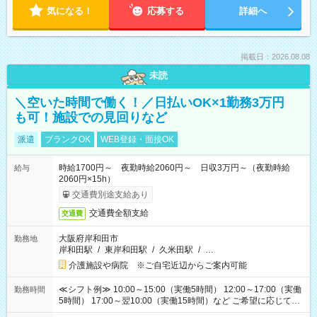
気になる！
応募する
詳細へ
掲載日：2026.08.08
未読
＼空いた時間で働く！／日払いOK×1勤務3万円
も可！施設での見回りなど
派遣
ブランクOK
WEB登録・面接OK
時給1700円～ 夜勤時給2060円～ 日収3万円～（夜勤時給
給与
2060円×15h）
交通費別途支給あり
交通費全額支給
交通費
大阪府岸和田市
勤務地
岸和田駅
/
東岸和田駅
/
久米田駅
/
…
介護施設や病院 ※ご自宅近辺からご案内可能
≪シフト例≫ 10:00～15:00（実働5時間） 12:00～17:00（実働
勤務時間
5時間） 17:00～翌10:00（実働15時間）など ご希望に応じて、
働く時間は調整できます！ お気軽に担当へ相談ください！