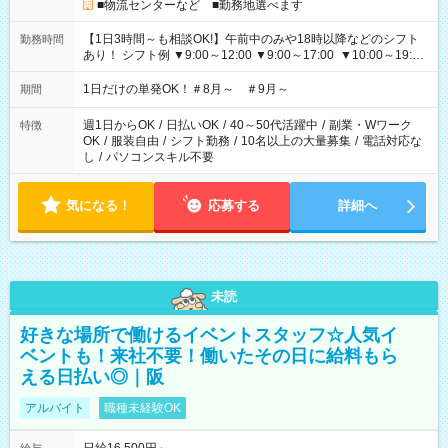
■物流センターなど ■勤務地選べます
【1日3時間～も相談OK!】午前中のみや18時以降などのシフト
勤務時間
あり！ シフト例 ▼9:00～12:00 ▼9:00～17:00 ▼10:00～19:00
▼18:00～21:00
1日だけの単発OK！＃8月～ ＃9月～
期間
週1日からOK
/
日払いOK
/
40～50代活躍中
/
副業・Wワーク
特徴
OK
/
服装自由
/
シフト勤務
/
10名以上の大量募集
/
電話対応な
し
/
パソコンスキル不要
気になる！
応募する
詳細へ
未読
好きな場所で働けるイベントスタッフ☆人気イ
ベントも！来社不要！働いたその日に給料もら
える日払い◎｜阪
アルバイト
職種未経験OK