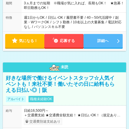
3ヵ月までの短期 ※職場が気に入れば、長期もOK！ ★急募！
期間
即日勤務もOK！
週1日からOK
/
日払いOK
/
履歴書不要
/
40～50代活躍中
/
副
特徴
業・WワークOK
/
シフト勤務
/
10名以上の大量募集
/
電話対応
なし
/
パソコンスキル不要
気になる！
応募する
詳細へ
未読
好きな場所で働けるイベントスタッフ☆人気イ
ベントも！来社不要！働いたその日に給料もら
える日払い◎｜阪
アルバイト
職種未経験OK
日給16,500円～
給与
＋交通費支給 ★交通費全額支給！ ★日払いOK！（規定あり） ┗
働いたその日に現金GET♪ お仕事後はコンビニATMから 日払
交通費別途支給あり
い分を引き落とせます！ 【試用期間】試用期間なし