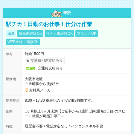
未読
駅チカ！日勤のお仕事！仕分け作業
派遣
職種未経験OK
社会人未経験OK
ブランクOK
WEB登録・面接OK
時給1500円
給与
交通費別途支給あり
交通費支給有り
交通費
大阪市港区
勤務地
弁天町駅から徒歩5分
素材系メーカー
8:30～17:30 ※表記のうち実働8時間です。
勤務時間
1ヶ月以上3ヶ月未満【ご応募から1週間以内(最短2日目)のスピ
期間
ード就業が可能】即日～
履歴書不要
/
電話対応なし
/
パソコンスキル不要
特徴