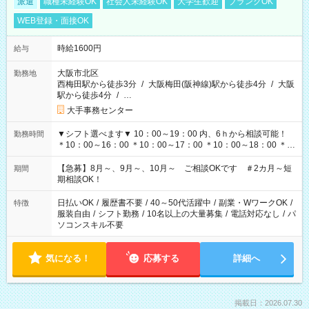
派遣
職種未経験OK
社会人未経験OK
大学生歓迎
ブランクOK
WEB登録・面接OK
時給1600円
給与
大阪市北区
勤務地
西梅田駅から徒歩3分
/
大阪梅田(阪神線)駅から徒歩4分
/
大阪
駅から徒歩4分
/
…
大手事務センター
▼シフト選べます▼ 10：00～19：00 内、6ｈから相談可能！
勤務時間
＊10：00～16：00 ＊10：00～17：00 ＊10：00～18：00 ＊
11：00～19：00 ＊12：00～19：00 ＊13：00～19：00
【急募】8月～、9月～、10月～ ご相談OKです ＃2カ月～短
期間
期相談OK！
日払いOK
/
履歴書不要
/
40～50代活躍中
/
副業・WワークOK
/
特徴
服装自由
/
シフト勤務
/
10名以上の大量募集
/
電話対応なし
/
パ
ソコンスキル不要
気になる！
応募する
詳細へ
掲載日：2026.07.30