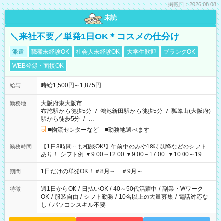
掲載日：2026.08.08
未読
＼来社不要／単発1日OK＊コスメの仕分け
派遣
職種未経験OK
社会人未経験OK
大学生歓迎
ブランクOK
WEB登録・面接OK
時給1,500円～1,875円
給与
大阪府東大阪市
勤務地
布施駅から徒歩5分
/
鴻池新田駅から徒歩5分
/
瓢箪山(大阪府)
駅から徒歩5分
/
…
■物流センターなど ■勤務地選べます
【1日3時間～も相談OK!】午前中のみや18時以降などのシフト
勤務時間
あり！ シフト例 ▼9:00～12:00 ▼9:00～17:00 ▼10:00～19:00
▼18:00～21:00
1日だけの単発OK！＃8月～ ＃9月～
期間
週1日からOK
/
日払いOK
/
40～50代活躍中
/
副業・Wワーク
特徴
OK
/
服装自由
/
シフト勤務
/
10名以上の大量募集
/
電話対応な
し
/
パソコンスキル不要