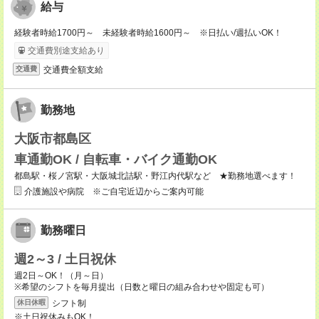
給与
経験者時給1700円～ 未経験者時給1600円～ ※日払い/週払いOK！
交通費別途支給あり
交通費全額支給
交通費
勤務地
大阪市都島区
車通勤OK / 自転車・バイク通勤OK
都島駅・桜ノ宮駅・大阪城北詰駅・野江内代駅など ★勤務地選べます！
介護施設や病院 ※ご自宅近辺からご案内可能
勤務曜日
週2～3 / 土日祝休
週2日～OK！（月～日）
※希望のシフトを毎月提出（日数と曜日の組み合わせや固定も可）
シフト制
休日休暇
※土日祝休みもOK！