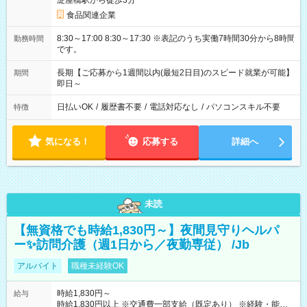
淀屋橋駅から徒歩3分
食品関連企業
8:30～17:00 8:30～17:30 ※表記のうち実働7時間30分から8時間
勤務時間
です。
長期【ご応募から1週間以内(最短2日目)のスピード就業が可能】
期間
即日～
日払いOK
/
履歴書不要
/
電話対応なし
/
パソコンスキル不要
特徴
気になる！
応募する
詳細へ
未読
【無資格でも時給1,830円～】夜間見守りヘルパ
ー✨訪問介護（週1日から／夜勤専従） /Jb
アルバイト
職種未経験OK
時給1,830円～
給与
時給1,830円以上 ※交通費一部支給（既定あり） ※経験・能力を