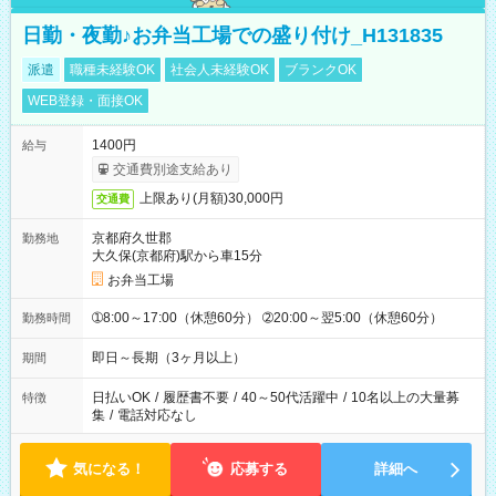
日勤・夜勤♪お弁当工場での盛り付け_H131835
派遣
職種未経験OK
社会人未経験OK
ブランクOK
WEB登録・面接OK
1400円
給与
交通費別途支給あり
上限あり(月額)30,000円
交通費
京都府久世郡
勤務地
大久保(京都府)駅から車15分
お弁当工場
➀8:00～17:00（休憩60分） ➁20:00～翌5:00（休憩60分）
勤務時間
即日～長期（3ヶ月以上）
期間
日払いOK
/
履歴書不要
/
40～50代活躍中
/
10名以上の大量募
特徴
集
/
電話対応なし
気になる！
応募する
詳細へ