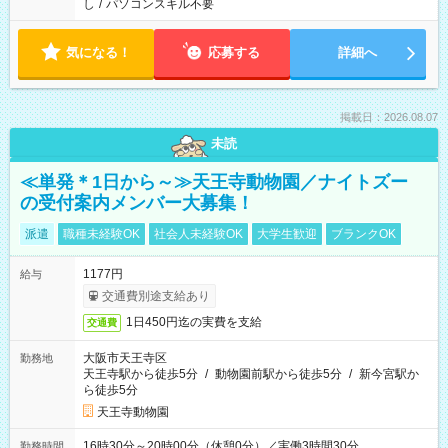
し
/
パソコンスキル不要
気になる！
応募する
詳細へ
掲載日：2026.08.07
未読
≪単発＊1日から～≫天王寺動物園／ナイトズー
の受付案内メンバー大募集！
派遣
職種未経験OK
社会人未経験OK
大学生歓迎
ブランクOK
1177円
給与
交通費別途支給あり
1日450円迄の実費を支給
交通費
大阪市天王寺区
勤務地
天王寺駅から徒歩5分
/
動物園前駅から徒歩5分
/
新今宮駅か
ら徒歩5分
天王寺動物園
16時30分～20時00分（休憩0分）／実働3時間30分
勤務時間