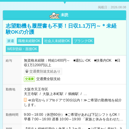
掲載日：2026.08.08
未読
志望動機も履歴書も不要！日収1.1万円～＊未経
験OKの介護
派遣
職種未経験OK
社会人未経験OK
ブランクOK
WEB登録・面接OK
無資格未経験：時給1400円～ ■週払いOK ■扶養内OK ■日
給与
収1万1200円以上
交通費別途支給あり
交通費全額支給
交通費
大阪市天王寺区
勤務地
天王寺駅
/
大阪上本町駅
/
鶴橋駅
/
…
≪自宅からドアtoドアで30分以内！≫ご希望の勤務地を紹介
します。
9:00～18:00（休憩60分） ■ご希望があれば下記シフトもOK！
勤務時間
早番 7:00～16:00 遅番 10:00～19:00 「家族と休みを合わせた
い」 「余裕を持って夕飯の準備がしたい」 「できれば残業はし
たくない」 など、ご希望を教えてくださいね。 ※Wワーク希望