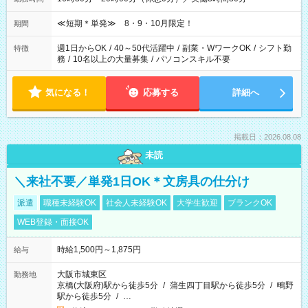
≪短期＊単発≫ 8・9・10月限定！
期間
週1日からOK
/
40～50代活躍中
/
副業・WワークOK
/
シフト勤
特徴
務
/
10名以上の大量募集
/
パソコンスキル不要
気になる！
応募する
詳細へ
掲載日：2026.08.08
未読
＼来社不要／単発1日OK＊文房具の仕分け
派遣
職種未経験OK
社会人未経験OK
大学生歓迎
ブランクOK
WEB登録・面接OK
時給1,500円～1,875円
給与
大阪市城東区
勤務地
京橋(大阪府)駅から徒歩5分
/
蒲生四丁目駅から徒歩5分
/
鴫野
駅から徒歩5分
/
…