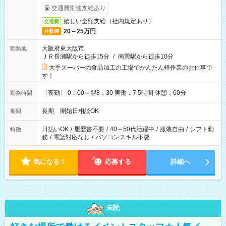
交通費別途支給あり
嬉しい全額支給（社内規定あり）
交通費
20～25万円
月収例
大阪府東大阪市
勤務地
ＪＲ長瀬駅から徒歩15分
/
南巽駅から徒歩10分
大手スーパーの食品加工の工場でかんたん軽作業のお仕事で
す！
〈夜勤〉 0：00～翌8：30 実働：7.5時間 休憩：60分
勤務時間
長期 開始日相談OK
期間
日払いOK
/
履歴書不要
/
40～50代活躍中
/
服装自由
/
シフト勤
特徴
務
/
電話対応なし
/
パソコンスキル不要
気になる！
応募する
詳細へ
未読