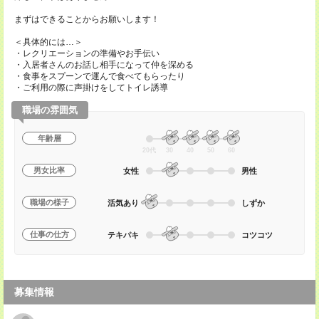
まずはできることからお願いします！
＜具体的には…＞
・レクリエーションの準備やお手伝い
・入居者さんのお話し相手になって仲を深める
・食事をスプーンで運んで食べてもらったり
・ご利用の際に声掛けをしてトイレ誘導
職場の雰囲気
年齢層
20代
30
40
50
60
男女比率
女性
男性
職場の様子
活気あり
しずか
仕事の仕方
テキパキ
コツコツ
募集情報