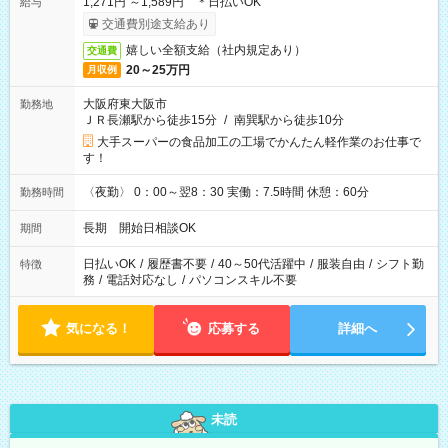
1,271円 ～1,589円 ＊日払いOK
給与
交通費別途支給あり
嬉しい全額支給（社内規定あり）
交通費
20～25万円
月収例
大阪府東大阪市
勤務地
ＪＲ長瀬駅から徒歩15分
/
南巽駅から徒歩10分
大手スーパーの食品加工の工場でかんたん軽作業のお仕事で
す！
〈夜勤〉 0：00～翌8：30 実働：7.5時間 休憩：60分
勤務時間
長期 開始日相談OK
期間
日払いOK
/
履歴書不要
/
40～50代活躍中
/
服装自由
/
シフト勤
特徴
務
/
電話対応なし
/
パソコンスキル不要
気になる！
応募する
詳細へ
未読