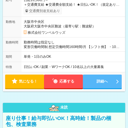
日給16,500円～
給与
＋交通費支給 ★交通費全額支給！ ★日払いOK！（規定あり） ┗
働いたその日に現金GET♪ お仕事後はコンビニATMから 日払
交通費別途支給あり
い分を引き落とせます！ 【試用期間】試用期間なし
大阪市中央区
勤務地
大阪府大阪市中央区難波（最寄り駅：難波駅）
株式会社ワンベルウッズ
勤務時間は指定なし
勤務時間
変形労働時間制 想定労働時間160時間/月 【シフト例】 ・10：
00～20：00
単発・1日のみOK
期間
日払いOK / 副業・WワークOK / 10名以上の大量募集
特徴
気になる！
応募する
詳細へ
未読
座り仕事！給与即払いOK！高時給！製品の梱
包、検査業務