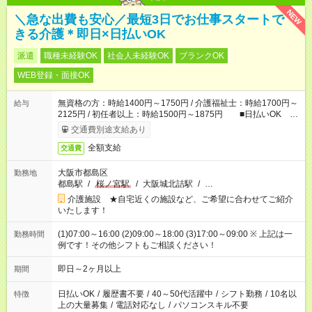
NEW
＼急な出費も安心／最短3日でお仕事スタートで
きる介護＊即日×日払いOK
派遣
職種未経験OK
社会人未経験OK
ブランクOK
WEB登録・面接OK
無資格の方：時給1400円～1750円 / 介護福祉士：時給1700円～
給与
2125円 / 初任者以上：時給1500円～1875円 ■日払いOK ■
日収例：1万1200円（時給1400円×8h）
交通費別途支給あり
全額支給
交通費
大阪市都島区
勤務地
都島駅
/
桜ノ宮駅
/
大阪城北詰駅
/
…
介護施設 ★自宅近くの施設など、ご希望に合わせてご紹介
いたします！
(1)07:00～16:00 (2)09:00～18:00 (3)17:00～09:00 ※ 上記は一
勤務時間
例です！その他シフトもご相談ください！
即日～2ヶ月以上
期間
日払いOK
/
履歴書不要
/
40～50代活躍中
/
シフト勤務
/
10名以
特徴
上の大量募集
/
電話対応なし
/
パソコンスキル不要