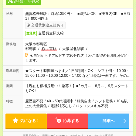
WEB登録・面接OK
無資格未経験：時給1350円～ ■週払いOK ■扶養内OK ■日収
給与
1万800円以上
交通費別途支給あり
交通費全額支給
交通費
大阪市都島区
勤務地
都島駅
/
桜ノ宮駅
/
大阪城北詰駅
/
…
≪自宅からドアtoドアで30分以内！≫ご希望の勤務地を紹介
します。
★スタート時間選べます／1日5時間～OK ～シフト例～ 10:00～
勤務時間
15:00 11:00～16:00 12:00～17:00 など 上記は一例です。その他
シフトもご相談ください。 ※Wワークの場合当社と合わせて法
定労働時間が週40時間を超えなければOKです。
【現在も積極採用中！急募！】■2カ月～ 8月～、9月スタート
期間
もOK！
履歴書不要
/
40～50代活躍中
/
服装自由
/
シフト勤務
/
10名以
特徴
上の大量募集
/
電話対応なし
/
パソコンスキル不要
気になる！
応募する
詳細へ
掲載元企業名
日研トータルソーシング株式会社 メディカルケア事業部