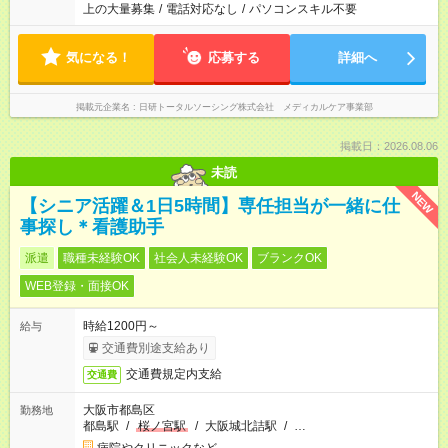
上の大量募集
/
電話対応なし
/
パソコンスキル不要
気になる！
応募する
詳細へ
掲載元企業名
日研トータルソーシング株式会社 メディカルケア事業部
掲載日：2026.08.06
未読
NEW
【シニア活躍＆1日5時間】専任担当が一緒に仕
事探し＊看護助手
派遣
職種未経験OK
社会人未経験OK
ブランクOK
WEB登録・面接OK
時給1200円～
給与
交通費別途支給あり
交通費規定内支給
交通費
大阪市都島区
勤務地
都島駅
/
桜ノ宮駅
/
大阪城北詰駅
/
…