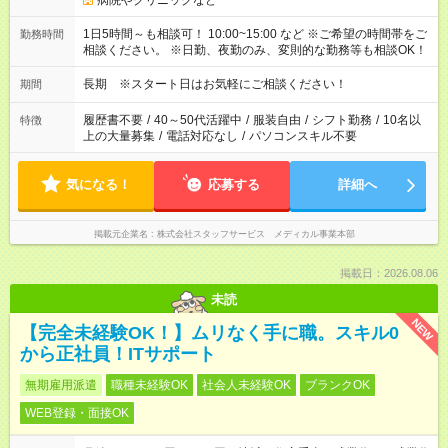
病院やクリニックなど
1日5時間～も相談可！ 10:00~15:00 など ※ご希望の時間帯をご
勤務時間
相談ください。 ※日勤、夜勤のみ、変則的な勤務等も相談OK！
長期 ※スタート日はお気軽にご相談ください！
期間
履歴書不要
/
40～50代活躍中
/
服装自由
/
シフト勤務
/
10名以
特徴
上の大量募集
/
電話対応なし
/
パソコンスキル不要
気になる！
応募する
詳細へ
掲載元企業名
株式会社スタッフサービス メディカル事業本部
掲載日：2026.08.06
未読
NEW
【完全未経験OK！】ムリなく手に職。スキル0
から正社員！ITサポート
無期雇用派遣
職種未経験OK
社会人未経験OK
ブランクOK
WEB登録・面接OK