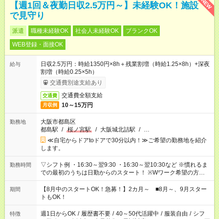
NEW
【週1回＆夜勤日収2.5万円～】未経験OK！施設
で見守り
派遣
職種未経験OK
社会人未経験OK
ブランクOK
WEB登録・面接OK
日収2.5万円：時給1350円×8h＋残業割増（時給1.25×8h）+深夜
給与
割増（時給0.25×5h）
交通費別途支給あり
交通費全額支給
交通費
10～15万円
月収例
大阪市都島区
勤務地
都島駅
/
桜ノ宮駅
/
大阪城北詰駅
/
…
≪自宅からドアtoドアで30分以内！≫ご希望の勤務地を紹介
します。
▽シフト例 ・16:30～翌9:30 ・16:30～翌10:30など ※慣れるま
勤務時間
での最初のうちは日勤からのスタート！ ※Wワーク希望の方へ
今ご覧のお仕事で希望する勤務時間と、もう1つのお仕事の勤務
時間。 合計で週40時間を超える場合は応募できません。
【8月中のスタートOK！急募！】2カ月～ ■8月～、9月スター
期間
トもOK！
週1日からOK
/
履歴書不要
/
40～50代活躍中
/
服装自由
/
シフ
特徴