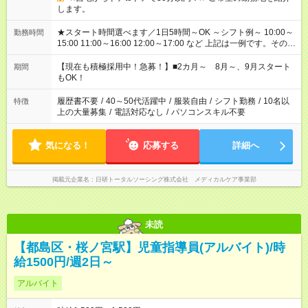
します。
★スタート時間選べます／1日5時間～OK ～シフト例～ 10:00～
勤務時間
15:00 11:00～16:00 12:00～17:00 など 上記は一例です。その他
シフトもご相談ください。 ※Wワークの場合当社と合わせて法
定労働時間が週40時間を超えなければOKです。
【現在も積極採用中！急募！】■2カ月～ 8月～、9月スタート
期間
もOK！
履歴書不要
/
40～50代活躍中
/
服装自由
/
シフト勤務
/
10名以
特徴
上の大量募集
/
電話対応なし
/
パソコンスキル不要
気になる！
応募する
詳細へ
掲載元企業名
日研トータルソーシング株式会社 メディカルケア事業部
未読
【都島区・桜ノ宮駅】児童指導員(アルバイト)/時
給1500円/週2日～
アルバイト