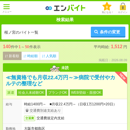
0
メニュー
気になる！
ログイン
検索結果
条件の変更
桜ノ宮のバイト一覧
140
1,512
件中
1
～
50
件表示
平均時給:
円
新着順
時給順
人気順
掲載日：2026.08.09
未読
NEW
≪無資格でも月収22.4万円～≫病院で受付やカ
ルテの整理など
派遣
社会人未経験OK
ブランクOK
WEB登録・面接OK
時給1400円～ ■月収22.4万円～（日収1万1200円×20日）
給与
交通費別途支給あり
交通費規定内支給
交通費
大阪市都島区
勤務地