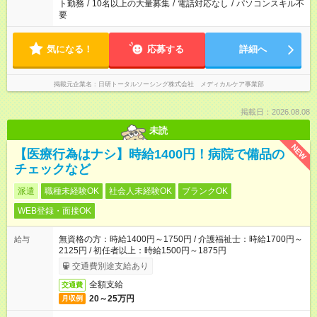
ト勤務
/
10名以上の大量募集
/
電話対応なし
/
パソコンスキル不
要
気になる！
応募する
詳細へ
掲載元企業名
日研トータルソーシング株式会社 メディカルケア事業部
掲載日：2026.08.08
未読
NEW
【医療行為はナシ】時給1400円！病院で備品の
チェックなど
派遣
職種未経験OK
社会人未経験OK
ブランクOK
WEB登録・面接OK
無資格の方：時給1400円～1750円 / 介護福祉士：時給1700円～
給与
2125円 / 初任者以上：時給1500円～1875円
交通費別途支給あり
全額支給
交通費
20～25万円
月収例