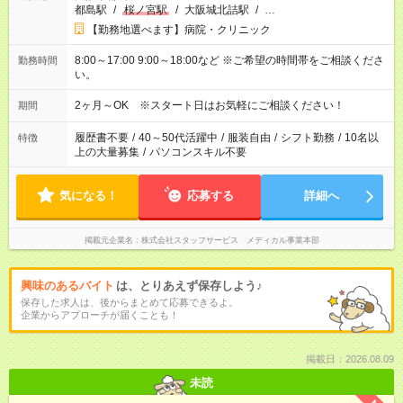
都島駅
/
桜ノ宮駅
/
大阪城北詰駅
/
…
【勤務地選べます】病院・クリニック
8:00～17:00 9:00～18:00など ※ご希望の時間帯をご相談くださ
勤務時間
い。
2ヶ月～OK ※スタート日はお気軽にご相談ください！
期間
履歴書不要
/
40～50代活躍中
/
服装自由
/
シフト勤務
/
10名以
特徴
上の大量募集
/
パソコンスキル不要
気になる！
応募する
詳細へ
掲載元企業名
株式会社スタッフサービス メディカル事業本部
興味のあるバイト
は、とりあえず保存しよう♪
保存した求人は、後からまとめて応募できるよ。
企業からアプローチが届くことも！
掲載日：2026.08.09
未読