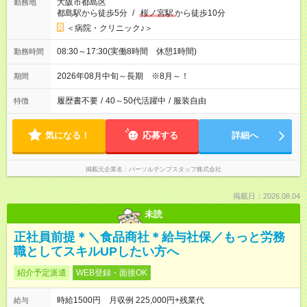
大阪市都島区
勤務地
都島駅から徒歩5分
/
桜ノ宮駅
から徒歩10分
＜病院・クリニック♪＞
08:30～17:30(実働8時間 休憩1時間)
勤務時間
2026年08月中旬～長期 ※8月～！
期間
履歴書不要
/
40～50代活躍中
/
服装自由
特徴
気になる！
応募する
詳細へ
掲載元企業名
パーソルテンプスタッフ株式会社
掲載日：2026.08.04
未読
正社員前提＊＼食品商社＊給与社保／もっと労務
職としてスキルUPしたい方へ
紹介予定派遣
WEB登録・面接OK
時給1500円 月収例 225,000円+残業代
給与