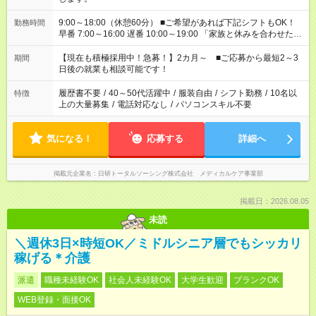
9:00～18:00（休憩60分） ■ご希望があれば下記シフトもOK！
勤務時間
早番 7:00～16:00 遅番 10:00～19:00 「家族と休みを合わせた
い」 「余裕を持って夕飯の準備がしたい」 「できれば残業はし
たくない」 など、ご希望を教えてくださいね。 ※Wワーク希望
【現在も積極採用中！急募！】2カ月～ ■ご応募から最短2～3
期間
の方へ 今ご覧のお仕事で希望する勤務時間と、もう1つのお仕事
日後の就業も相談可能です！
の勤務時間。 合計で週40時間を超える場合は応募できません。
履歴書不要
/
40～50代活躍中
/
服装自由
/
シフト勤務
/
10名以
特徴
上の大量募集
/
電話対応なし
/
パソコンスキル不要
気になる！
応募する
詳細へ
掲載元企業名
日研トータルソーシング株式会社 メディカルケア事業部
掲載日：2026.08.05
未読
＼週休3日×時短OK／ミドルシニア層でもシッカリ
稼げる＊介護
派遣
職種未経験OK
社会人未経験OK
大学生歓迎
ブランクOK
WEB登録・面接OK