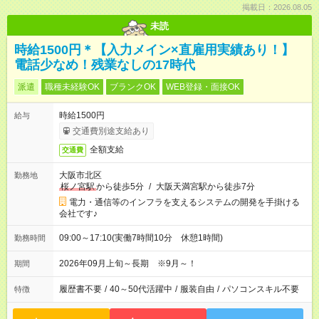
掲載日：2026.08.05
未読
時給1500円＊【入力メイン×直雇用実績あり！】
電話少なめ！残業なしの17時代
派遣
職種未経験OK
ブランクOK
WEB登録・面接OK
時給1500円
給与
交通費別途支給あり
全額支給
交通費
大阪市北区
勤務地
桜ノ宮駅
から徒歩5分
/
大阪天満宮駅から徒歩7分
電力・通信等のインフラを支えるシステムの開発を手掛ける
会社です♪
09:00～17:10(実働7時間10分 休憩1時間)
勤務時間
2026年09月上旬～長期 ※9月～！
期間
履歴書不要
/
40～50代活躍中
/
服装自由
/
パソコンスキル不要
特徴