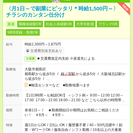
NEW
〈月1日～で副業にピッタリ＊時給1,500円～〉
チラシのカンタン仕分け
派遣
職種未経験OK
社会人未経験OK
大学生歓迎
ブランクOK
WEB登録・面接OK
時給1,500円～1,875円
給与
交通費別途支給あり
■ 交通費規定内支給 ※派遣先による
交通費
大阪市都島区
勤務地
都島駅から徒歩5分
/
桜ノ宮駅
から徒歩5分
/
大阪城北詰駅か
ら徒歩5分
/
…
■物流センターなど ■勤務地選べます
【1日3時間～も相談OK!】 ＜シフト例＞ 9:00～12:00 12:00～
勤務時間
17:00 17:00～22:00 18:00～21:00 など こちら以外の時間帯も
お気軽にご相談ください！
単発1日～！ ★勤務開始日や期間はお気軽にご相談くださ
期間
い！ ＃8月～ ＃9月～
週1日からOK
/
日払いOK
/
履歴書不要
/
40～50代活躍中
/
副
特徴
業・WワークOK
/
服装自由
/
シフト勤務
/
10名以上の大量募