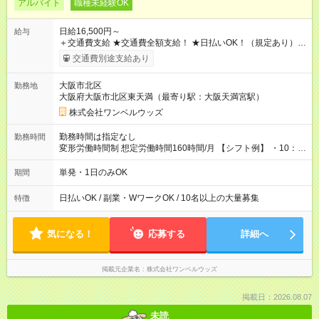
アルバイト
職種未経験OK
日給16,500円～
給与
＋交通費支給 ★交通費全額支給！ ★日払いOK！（規定あり） ┗
働いたその日に現金GET♪ お仕事後はコンビニATMから 日払
交通費別途支給あり
い分を引き落とせます！ 【試用期間】試用期間なし
大阪市北区
勤務地
大阪府大阪市北区東天満（最寄り駅：大阪天満宮駅）
株式会社ワンベルウッズ
勤務時間は指定なし
勤務時間
変形労働時間制 想定労働時間160時間/月 【シフト例】 ・10：
00～20：00
単発・1日のみOK
期間
日払いOK / 副業・WワークOK / 10名以上の大量募集
特徴
気になる！
応募する
詳細へ
掲載元企業名
株式会社ワンベルウッズ
掲載日：2026.08.07
未読