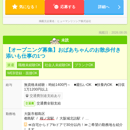
気になる！
応募する
詳細へ
掲載元企業名
ヒューマンリソシア株式会社
掲載日：2026.08.05
未読
【オープニング募集】おばあちゃんのお散歩付き
添いも仕事の1つ
派遣
職種未経験OK
社会人未経験OK
ブランクOK
WEB登録・面接OK
無資格未経験：時給1400円～ ■週払いOK ■扶養内OK ■日収
給与
1万1200円以上
交通費別途支給あり
交通費全額支給
交通費
大阪市都島区
勤務地
都島駅
/
桜ノ宮駅
/
大阪城北詰駅
/
…
≪自宅からドアtoドアで30分以内！≫ご希望の勤務地を紹介
します。