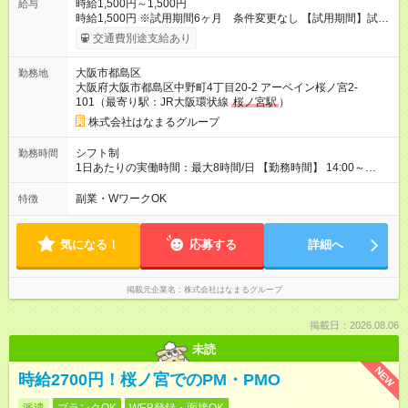
時給1,500円～1,500円
給与
時給1,500円 ※試用期間6ヶ月 条件変更なし 【試用期間】試用
期間あり 試用期間の長さ：6ヶ月 雇用形態、給与は本採用時と
交通費別途支給あり
同じです。
大阪市都島区
勤務地
大阪府大阪市都島区中野町4丁目20-2 アーベイン桜ノ宮2-
101（最寄り駅：JR大阪環状線
桜ノ宮駅
）
株式会社はなまるグループ
シフト制
勤務時間
1日あたりの実働時間：最大8時間/日 【勤務時間】 14:00～
19:00の間で1日4時間以上 週2日～週5日で相談OK 週20時間未
満での勤務となります。 午後からの勤務なので、午前中の予定
副業・WワークOK
特徴
や家事、Wワークとも両立しやすい働き方です。 勤務できる日
を毎月提出していただくため、ライフスタイルに合わせて働け
ます。
気になる！
応募する
詳細へ
掲載元企業名
株式会社はなまるグループ
掲載日：2026.08.06
未読
NEW
時給2700円！桜ノ宮でのPM・PMO