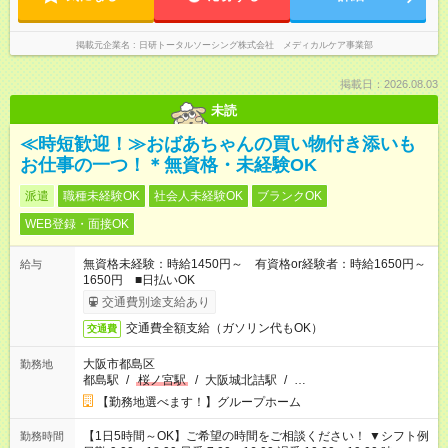
掲載元企業名
日研トータルソーシング株式会社 メディカルケア事業部
掲載日：2026.08.03
未読
≪時短歓迎！≫おばあちゃんの買い物付き添いも
お仕事の一つ！＊無資格・未経験OK
派遣
職種未経験OK
社会人未経験OK
ブランクOK
WEB登録・面接OK
無資格未経験：時給1450円～ 有資格or経験者：時給1650円～
給与
1650円 ■日払いOK
交通費別途支給あり
交通費全額支給（ガソリン代もOK）
交通費
大阪市都島区
勤務地
都島駅
/
桜ノ宮駅
/
大阪城北詰駅
/
…
【勤務地選べます！】グループホーム
【1日5時間～OK】ご希望の時間をご相談ください！ ▼シフト例
勤務時間