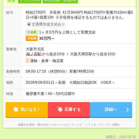
派遣
ブランクOK
WEB登録・面接OK
時給2700円 月収例 41万3640円 時給2700円×実働7h10m×週5
給与
日×4週+残業10h ※月収例を保証するものではありません。
交通費別途支給あり
1ヶ月3万円を上限として実費支給
交通費
30万円～
月収例
大阪市北区
勤務地
桜ノ宮駅
から徒歩10分
/
大阪天満宮駅から徒歩10分
運輸・倉庫・物流業
09:00-17:10（休憩60分）実働7時間10分
勤務時間
2026年09月01日～長期 ※開始日相談OK ※09月～
期間
履歴書不要
/
40～50代活躍中
特徴
気になる！
応募する
詳細へ
掲載元企業名
株式会社リクルートスタッフィング ＩＴスタッフィング（関西）
掲載日：2026.08.05