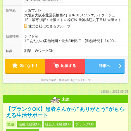
同じです。
大阪市北区
勤務地
大阪府大阪市北区長柄西2丁目8-18 メゾンエルミタージュ
1F（最寄り駅：大阪メトロ谷町線 天神橋筋六丁目駅 大阪メトロ
堺筋線 天神橋筋六丁目駅）
株式会社はなまるグループ
シフト制
勤務時間
1日あたりの実働時間：最大8時間/日 【勤務時間】 14:00～
19:00の間で1日4時間以上 週2日～週5日で相談OK 週20時間未
満での勤務となります。 午後からの勤務なので、午前中の予定
副業・WワークOK
特徴
や家事、Wワークとも両立しやすい働き方です。 勤務できる日
を毎月提出していただくため、ライフスタイルに合わせて働け
ます。
気になる！
応募する
詳細へ
掲載元企業名
株式会社はなまるグループ
掲載日：2026.08.05
未読
【ブランクOK】患者さんから”ありがとう”がもら
える生活サポート
派遣
職種未経験OK
社会人未経験OK
ブランクOK