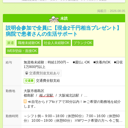
掲載日：2026.08.05
未読
説明会参加で全員に【現金2千円相当プレゼント】
病院で患者さんの生活サポート
派遣
職種未経験OK
社会人未経験OK
ブランクOK
WEB登録・面接OK
無資格未経験：時給1350円～ ■週払いOK ■扶養内OK ■日収
給与
1万800円以上
交通費別途支給あり
交通費全額支給
交通費
大阪市都島区
勤務地
都島駅
/
桜ノ宮駅
/
大阪城北詰駅
/
…
≪自宅からドアtoドアで30分以内！≫ご希望の勤務地を紹介
します。
～シフト例～ 9:00～18:00（休憩60分） 7:00～16:00（休憩60
勤務時間
分） 10:00～19:00（休憩60分） ※Wワーク希望の方へ 今ご覧の
お仕事で希望する勤務時間と、もう1つのお仕事の勤務時間の合