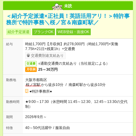
未読
＜紹介予定派遣×正社員！英語活用アリ！＞特許事
務所で特許事務＼桜ノ宮＆南森町駅／
紹介予定派遣
ブランクOK
WEB登録・面接OK
時給1,700円【月収例】約278,000円（時給1,700円×実働
給与
7.75h×21日+残業1h）+交通費
交通費別途支給あり
○通勤交通費の支給あり（当社規定による）
交通費
25～30万円
月収例
大阪市都島区
勤務地
桜ノ宮駅
から徒歩10分
/
南森町駅から徒歩10分
●特許事務所●
★9:00～17:30（休憩時間 11:45～12:30、12:45～13:30の交代
勤務時間
制）
2026年9月～
期間
40～50代活躍中
/
服装自由
特徴