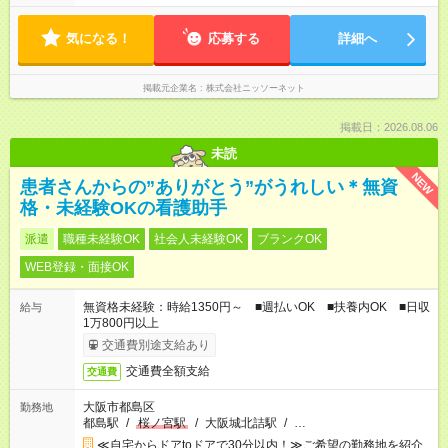
気になる！
応募する
詳細へ
掲載元企業名
株式会社ニッソーネット
掲載日：2026.08.06
未読
NEW
患者さんからの”ありがとう”がうれしい＊無資
格・未経験OKの看護助手
派遣
職種未経験OK
社会人未経験OK
ブランクOK
WEB登録・面接OK
無資格未経験：時給1350円～ ■週払いOK ■扶養内OK ■日収
給与
1万800円以上
交通費別途支給あり
交通費全額支給
交通費
大阪市都島区
勤務地
都島駅
/
桜ノ宮駅
/
大阪城北詰駅
/
…
≪自宅からドアtoドアで30分以内！≫ご希望の勤務地を紹介