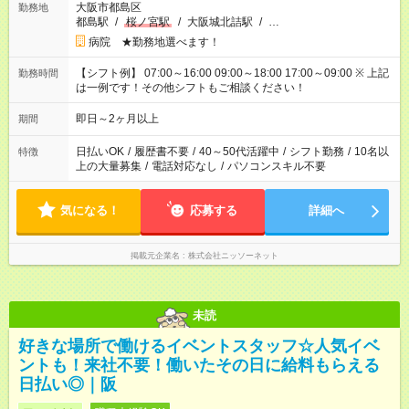
大阪市都島区
勤務地
都島駅
/
桜ノ宮駅
/
大阪城北詰駅
/
…
病院 ★勤務地選べます！
【シフト例】 07:00～16:00 09:00～18:00 17:00～09:00 ※ 上記
勤務時間
は一例です！その他シフトもご相談ください！
即日～2ヶ月以上
期間
日払いOK
/
履歴書不要
/
40～50代活躍中
/
シフト勤務
/
10名以
特徴
上の大量募集
/
電話対応なし
/
パソコンスキル不要
気になる！
応募する
詳細へ
掲載元企業名
株式会社ニッソーネット
未読
好きな場所で働けるイベントスタッフ☆人気イベ
ントも！来社不要！働いたその日に給料もらえる
日払い◎｜阪