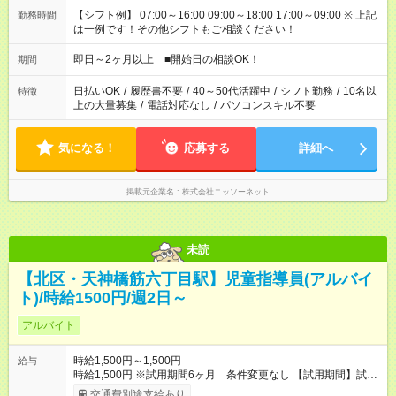
【シフト例】 07:00～16:00 09:00～18:00 17:00～09:00 ※ 上記
勤務時間
は一例です！その他シフトもご相談ください！
即日～2ヶ月以上 ■開始日の相談OK！
期間
日払いOK
/
履歴書不要
/
40～50代活躍中
/
シフト勤務
/
10名以
特徴
上の大量募集
/
電話対応なし
/
パソコンスキル不要
気になる！
応募する
詳細へ
掲載元企業名
株式会社ニッソーネット
未読
【北区・天神橋筋六丁目駅】児童指導員(アルバイ
ト)/時給1500円/週2日～
アルバイト
時給1,500円～1,500円
給与
時給1,500円 ※試用期間6ヶ月 条件変更なし 【試用期間】試用
期間あり 試用期間の長さ：6ヶ月 雇用形態、給与は本採用時と
交通費別途支給あり