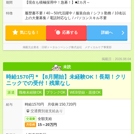
計が 週40時間を超えなければOKです。
【現在も積極採用中！急募！】■2カ月～
期間
履歴書不要
/
40～50代活躍中
/
服装自由
/
シフト勤務
/
10名以
特徴
上の大量募集
/
電話対応なし
/
パソコンスキル不要
気になる！
応募する
詳細へ
掲載元企業名
日研トータルソーシング株式会社 メディカルケア事業部
掲載日：2026.08.04
未読
時給1570円＊【8月開始】未経験OK！長期！クリ
ニックでの受付！残業なし
派遣
職種未経験OK
ブランクOK
WEB登録・面接OK
時給1570円 月収例 150,720円
給与
交通費別途支給あり
全額支給
交通費
15～20万円
月収例