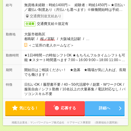
無資格未経験：時給1400円～ 経験者：時給1450円～★日払い
給与
／週払い制度あり（月払いも選べます）※稼働開始時は手続き完
了次第のお支払いとなります。
交通費別途支給あり
交通費支給※規定有
交通費
大阪市都島区
勤務地
都島駅
/
桜ノ宮駅
/
大阪城北詰駅
/
…
＜ご近所の老人ホームなど＞
★1日4時間～の時短シフトOK ★もちろんフルタイムシフトも可
勤務時間
能 ★スタート時間選べます 7:00～16:00 9:00～18:00 11:00～
20:00 など 残業なし！ ※Wワークの場合、他のお仕事と合わせ
週40時間超の就業はご案内できません ※法令に基づき、週20時
開始日はご相談ください！ ★急募 ★職場が気に入れば、長期
期間
間以上勤務は社会保険への加入対象となります ※労働者派遣法
でも働けます！
（日雇い派遣の原則禁止）により、短時間・短期間の就業はご
案内が難しい場合があります
日払いOK
/
履歴書不要
/
40～50代活躍中
/
副業・WワークOK
/
特徴
服装自由
/
シフト勤務
/
10名以上の大量募集
/
電話対応なし
/
パ
ソコンスキル不要
気になる！
応募する
詳細へ
掲載元企業名
マンパワーグループ株式会社 ケアサービス事業部 （医療福祉介護関連）