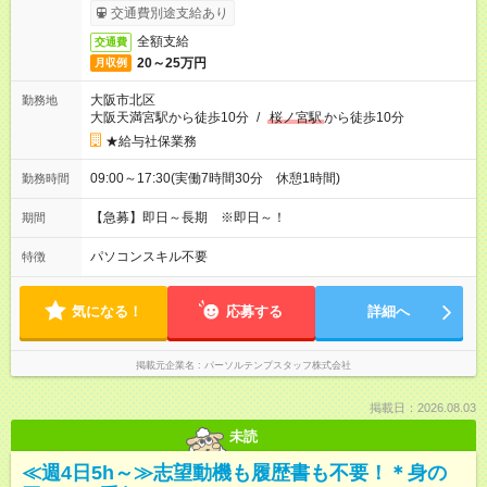
交通費別途支給あり
全額支給
交通費
20～25万円
月収例
大阪市北区
勤務地
大阪天満宮駅から徒歩10分
/
桜ノ宮駅
から徒歩10分
★給与社保業務
09:00～17:30(実働7時間30分 休憩1時間)
勤務時間
【急募】即日～長期 ※即日～！
期間
パソコンスキル不要
特徴
気になる！
応募する
詳細へ
掲載元企業名
パーソルテンプスタッフ株式会社
掲載日：2026.08.03
未読
≪週4日5h～≫志望動機も履歴書も不要！＊身の