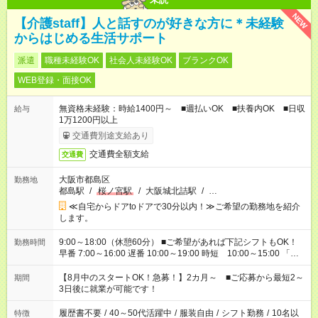
NEW
【介護staff】人と話すのが好きな方に＊未経験
からはじめる生活サポート
派遣
職種未経験OK
社会人未経験OK
ブランクOK
WEB登録・面接OK
無資格未経験：時給1400円～ ■週払いOK ■扶養内OK ■日収
給与
1万1200円以上
交通費別途支給あり
交通費全額支給
交通費
大阪市都島区
勤務地
都島駅
/
桜ノ宮駅
/
大阪城北詰駅
/
…
≪自宅からドアtoドアで30分以内！≫ご希望の勤務地を紹介
します。
9:00～18:00（休憩60分） ■ご希望があれば下記シフトもOK！
勤務時間
早番 7:00～16:00 遅番 10:00～19:00 時短 10:00～15:00 「家
族と休みを合わせたい」 「余裕を持って夕飯の準備がしたい」
「できれば残業はしたくない」 など、ご希望を教えてください
【8月中のスタートOK！急募！】2カ月～ ■ご応募から最短2～
期間
ね。 ※Wワーク希望の方へ 今ご覧のお仕事で希望する勤務時間
3日後に就業が可能です！
と、もう1つのお仕事の勤務時間。 合計で週40時間を超える場
合は応募できません。
履歴書不要
/
40～50代活躍中
/
服装自由
/
シフト勤務
/
10名以
特徴