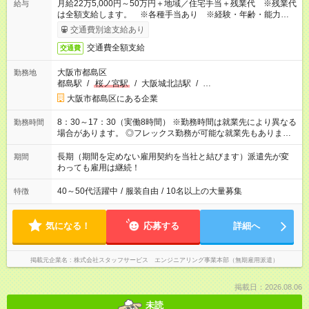
月給22万5,000円～50万円＋地域／住宅手当＋残業代 ※残業代
給与
は全額支給します。 ※各種手当あり ※経験・年齢・能力等を
考慮して加給・優遇します。
交通費別途支給あり
交通費全額支給
交通費
大阪市都島区
勤務地
都島駅
/
桜ノ宮駅
/
大阪城北詰駅
/
…
大阪市都島区にある企業
8：30～17：30（実働8時間） ※勤務時間は就業先により異なる
勤務時間
場合があります。 ◎フレックス勤務が可能な就業先もありま
す。 ◎今よりもさらに働きやすい環境をつくるべく、 働き方
改革に全社をあげて取り組んでいます。
長期（期間を定めない雇用契約を当社と結びます）派遣先が変
期間
わっても雇用は継続！
40～50代活躍中
/
服装自由
/
10名以上の大量募集
特徴
気になる！
応募する
詳細へ
掲載元企業名
株式会社スタッフサービス エンジニアリング事業本部（無期雇用派遣）
掲載日：2026.08.06
未読