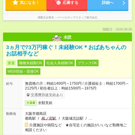
気になる！
応募する
詳細へ
掲載元企業名
パーソルテンプスタッフ株式会社
掲載日：2026.08.05
未読
3ヵ月で73万円稼ぐ！未経験OK＊おばあちゃんの
お話相手など
派遣
職種未経験OK
社会人未経験OK
ブランクOK
WEB登録・面接OK
無資格の方：時給1400円～1750円 / 介護福祉士：時給1700円～
給与
2125円 / 初任者以上：時給1500円～1875円
交通費別途支給あり
全額支給
交通費
大阪市都島区
勤務地
都島駅
/
桜ノ宮駅
/
大阪城北詰駅
/
…
介護施設や病院など ★自宅近くの施設がいいなど勤務地ご
相談ください