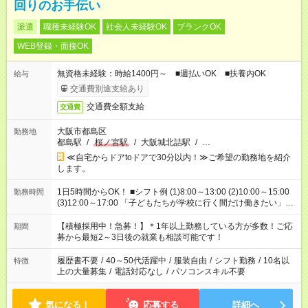
回りのお手伝い
派遣
職種未経験OK
社会人未経験OK
ブランクOK
WEB登録・面接OK
無資格未経験：時給1400円～ ■週払いOK ■扶養内OK
給与
交通費別途支給あり
交通費全額支給
交通費
大阪市都島区
勤務地
都島駅
/
桜ノ宮駅
/
大阪城北詰駅
/
…
≪自宅からドアtoドアで30分以内！≫ご希望の勤務地を紹介
します。
1日5時間からOK！ ■シフト例 (1)8:00～13:00 (2)10:00～15:00
勤務時間
(3)12:00～17:00 「子どもたちが学校に行く間だけ働きたい」
「余裕を持って夕飯の準備がしたい」 「午前中は働いて、午後
はプライベートの時間にしたい」 など、ご希望を教えてくださ
【積極採用中！急募！】＊1年以上勤務している方が多数！ご応
期間
いね。 ※Wワーク希望の方へ 今ご覧のお仕事で希望する勤務時
募から最短2～3日後の就業も相談可能です！
間と、もう1つのお仕事の勤務時間。 合計で週40時間を超える
場合は応募できません。
履歴書不要
/
40～50代活躍中
/
服装自由
/
シフト勤務
/
10名以
特徴
上の大量募集
/
電話対応なし
/
パソコンスキル不要
気になる！
応募する
詳細へ