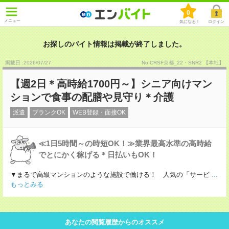
0
メニュー
気になる！
ログイン
お探しのバイト情報は掲載が終了しました。
掲載日 :2026
/
07
/
27
No.CRSF京都_22・SNR2 【本社】
【週2日＊高時給1700円～】シニア向けマン
ションで食事の配膳や見守り＊介護
派遣
ブランクOK
WEB登録・面接OK
≪1日5時間～の時短OK！≫業界最高水準の高時給
でとにかく稼げる＊日払いもOK！
▼まるで高級マンションのような施設で働ける！ 人気の「サービ
...
もっとみる
あなたの閲覧履歴からのオススメ