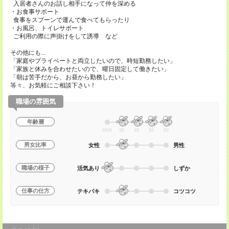
入居者さんのお話し相手になって仲を深める
・お食事サポート
食事をスプーンで運んで食べてもらったり
・お風呂、トイレサポート
ご利用の際に声掛けをして誘導 など
その他にも...
「家庭やプライベートと両立したいので、時短勤務したい」
「家族と休みを合わせたいので、曜日固定して働きたい」
「朝は苦手だから、お昼から勤務したい」
等々、お気軽にご相談下さい！
職場の雰囲気
年齢層
20代
30
40
50
60
男女比率
女性
男性
職場の様子
活気あり
しずか
仕事の仕方
テキパキ
コツコツ