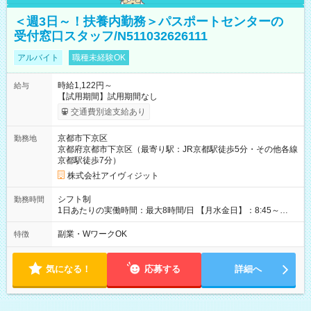
＜週3日～！扶養内勤務＞パスポートセンターの
受付窓口スタッフ/N511032626111
アルバイト
職種未経験OK
時給1,122円～
給与
【試用期間】試用期間なし
交通費別途支給あり
京都市下京区
勤務地
京都府京都市下京区（最寄り駅：JR京都駅徒歩5分・その他各線
京都駅徒歩7分）
株式会社アイヴィジット
シフト制
勤務時間
1日あたりの実働時間：最大8時間/日 【月水金日】：8:45～
16:30 【火木】：8:45～19:00 週3日～OK、シフト制 ※扶養内
勤務OK ※月1回～2回程度、日曜日出勤をお願いします。 ※時間
副業・WワークOK
特徴
内にて5時間～のシフト組み合わせ※固定シフトではございませ
ん。
気になる！
応募する
詳細へ