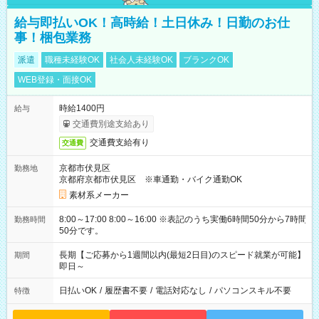
給与即払いOK！高時給！土日休み！日勤のお仕
事！梱包業務
派遣
職種未経験OK
社会人未経験OK
ブランクOK
WEB登録・面接OK
時給1400円
給与
交通費別途支給あり
交通費支給有り
交通費
京都市伏見区
勤務地
京都府京都市伏見区 ※車通勤・バイク通勤OK
素材系メーカー
8:00～17:00 8:00～16:00 ※表記のうち実働6時間50分から7時間
勤務時間
50分です。
長期【ご応募から1週間以内(最短2日目)のスピード就業が可能】
期間
即日～
日払いOK
/
履歴書不要
/
電話対応なし
/
パソコンスキル不要
特徴