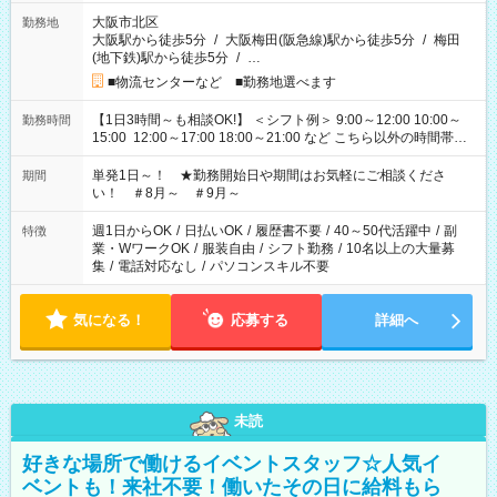
大阪市北区
勤務地
大阪駅から徒歩5分
/
大阪梅田(阪急線)駅から徒歩5分
/
梅田
(地下鉄)駅から徒歩5分
/
…
■物流センターなど ■勤務地選べます
【1日3時間～も相談OK!】 ＜シフト例＞ 9:00～12:00 10:00～
勤務時間
15:00 12:00～17:00 18:00～21:00 など こちら以外の時間帯も
お気軽にご相談ください！
単発1日～！ ★勤務開始日や期間はお気軽にご相談くださ
期間
い！ ＃8月～ ＃9月～
週1日からOK
/
日払いOK
/
履歴書不要
/
40～50代活躍中
/
副
特徴
業・WワークOK
/
服装自由
/
シフト勤務
/
10名以上の大量募
集
/
電話対応なし
/
パソコンスキル不要
気になる！
応募する
詳細へ
未読
好きな場所で働けるイベントスタッフ☆人気イ
ベントも！来社不要！働いたその日に給料もら