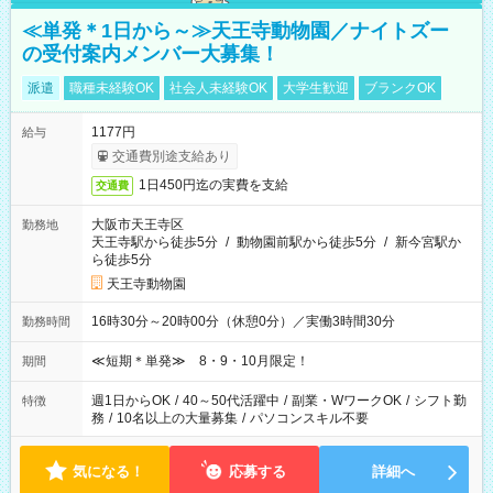
≪単発＊1日から～≫天王寺動物園／ナイトズー
の受付案内メンバー大募集！
派遣
職種未経験OK
社会人未経験OK
大学生歓迎
ブランクOK
1177円
給与
交通費別途支給あり
1日450円迄の実費を支給
交通費
大阪市天王寺区
勤務地
天王寺駅から徒歩5分
/
動物園前駅から徒歩5分
/
新今宮駅か
ら徒歩5分
天王寺動物園
16時30分～20時00分（休憩0分）／実働3時間30分
勤務時間
≪短期＊単発≫ 8・9・10月限定！
期間
週1日からOK
/
40～50代活躍中
/
副業・WワークOK
/
シフト勤
特徴
務
/
10名以上の大量募集
/
パソコンスキル不要
気になる！
応募する
詳細へ