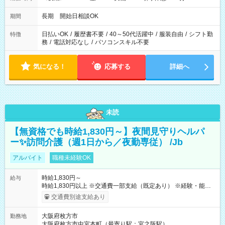
長期 開始日相談OK
期間
日払いOK
/
履歴書不要
/
40～50代活躍中
/
服装自由
/
シフト勤
特徴
務
/
電話対応なし
/
パソコンスキル不要
気になる！
応募する
詳細へ
未読
【無資格でも時給1,830円～】夜間見守りヘルパ
ー✨訪問介護（週1日から／夜勤専従） /Jb
アルバイト
職種未経験OK
時給1,830円～
給与
時給1,830円以上 ※交通費一部支給（既定あり） ※経験・能力を
考慮して決定します 【収入例】 週1回勤務の場合：1,830円×8時
交通費別途支給あり
間×4回=5万8,560円 週3回勤務の場合：1,830円×8時間×12回
=17万5,680円 【試用期間】試用期間あり 試用期間の長さ：2ヶ
大阪府枚方市
勤務地
月 ※ 雇用形態と給与に、本採用時と異なる部分があります。 雇
大阪府枚方市中宮本町（最寄り駅：宮之阪駅）