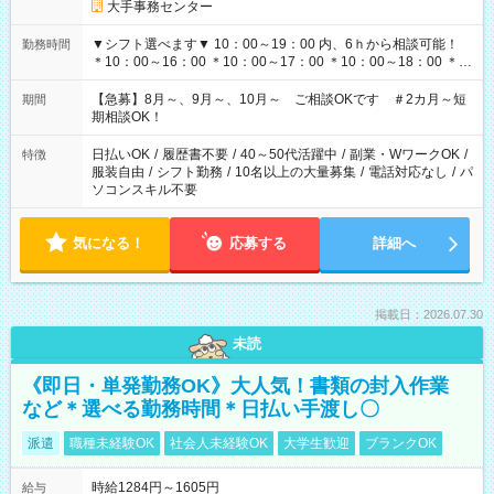
大手事務センター
▼シフト選べます▼ 10：00～19：00 内、6ｈから相談可能！
勤務時間
＊10：00～16：00 ＊10：00～17：00 ＊10：00～18：00 ＊
11：00～19：00 ＊12：00～19：00 ＊13：00～19：00
【急募】8月～、9月～、10月～ ご相談OKです ＃2カ月～短
期間
期相談OK！
日払いOK
/
履歴書不要
/
40～50代活躍中
/
副業・WワークOK
/
特徴
服装自由
/
シフト勤務
/
10名以上の大量募集
/
電話対応なし
/
パ
ソコンスキル不要
気になる！
応募する
詳細へ
掲載日：2026.07.30
未読
《即日・単発勤務OK》大人気！書類の封入作業
など＊選べる勤務時間＊日払い手渡し〇
派遣
職種未経験OK
社会人未経験OK
大学生歓迎
ブランクOK
時給1284円～1605円
給与