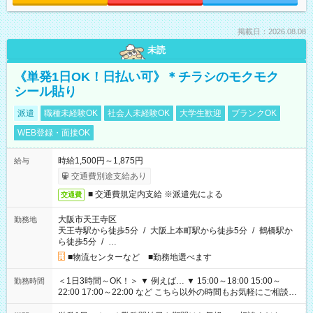
掲載日：2026.08.08
未読
《単発1日OK！日払い可》＊チラシのモクモク
シール貼り
派遣
職種未経験OK
社会人未経験OK
大学生歓迎
ブランクOK
WEB登録・面接OK
時給1,500円～1,875円
給与
交通費別途支給あり
■ 交通費規定内支給 ※派遣先による
交通費
大阪市天王寺区
勤務地
天王寺駅から徒歩5分
/
大阪上本町駅から徒歩5分
/
鶴橋駅か
ら徒歩5分
/
…
■物流センターなど ■勤務地選べます
＜1日3時間～OK！＞ ▼ 例えば… ▼ 15:00～18:00 15:00～
勤務時間
22:00 17:00～22:00 など こちら以外の時間もお気軽にご相談く
ださい！