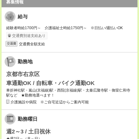
募集情報
給与
経験者時給1700円～ 介護福祉士時給1750円～ ※日払い/週払いOK
交通費別途支給あり
交通費全額支給
交通費
勤務地
京都市右京区
車通勤OK / 自転車・バイク通勤OK
車折神社駅・嵐山(京福線)駅・西院(京福線)駅・太秦広隆寺駅・御室仁和寺
駅など ★勤務地選べます！
介護施設や病院 ※ご自宅近辺からご案内可能
勤務曜日
週2～3 / 土日祝休
★週2日～（月～日）