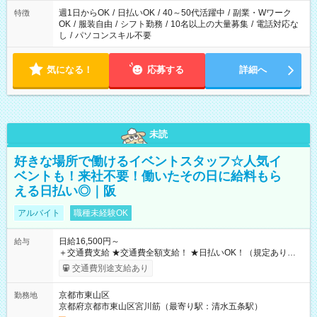
週1日からOK
/
日払いOK
/
40～50代活躍中
/
副業・Wワーク
特徴
OK
/
服装自由
/
シフト勤務
/
10名以上の大量募集
/
電話対応な
し
/
パソコンスキル不要
気になる！
応募する
詳細へ
未読
好きな場所で働けるイベントスタッフ☆人気イ
ベントも！来社不要！働いたその日に給料もら
える日払い◎｜阪
アルバイト
職種未経験OK
日給16,500円～
給与
＋交通費支給 ★交通費全額支給！ ★日払いOK！（規定あり） ┗
働いたその日に現金GET♪ お仕事後はコンビニATMから 日払
交通費別途支給あり
い分を引き落とせます！ 【試用期間】試用期間なし
京都市東山区
勤務地
京都府京都市東山区宮川筋（最寄り駅：清水五条駅）