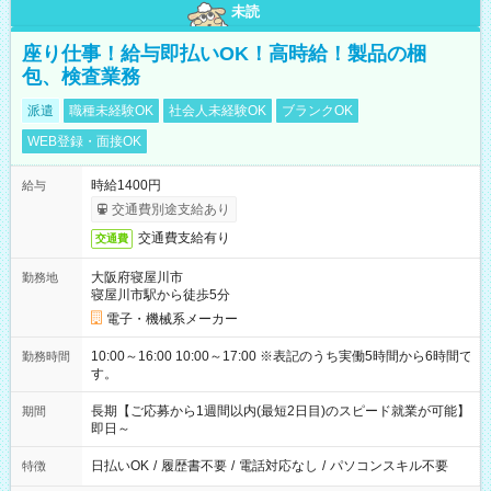
未読
座り仕事！給与即払いOK！高時給！製品の梱
包、検査業務
派遣
職種未経験OK
社会人未経験OK
ブランクOK
WEB登録・面接OK
時給1400円
給与
交通費別途支給あり
交通費支給有り
交通費
大阪府寝屋川市
勤務地
寝屋川市駅から徒歩5分
電子・機械系メーカー
10:00～16:00 10:00～17:00 ※表記のうち実働5時間から6時間で
勤務時間
す。
長期【ご応募から1週間以内(最短2日目)のスピード就業が可能】
期間
即日～
日払いOK
/
履歴書不要
/
電話対応なし
/
パソコンスキル不要
特徴