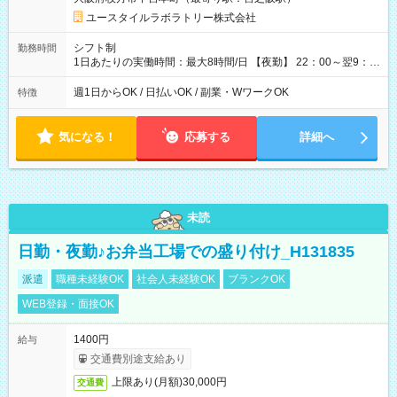
用形態：本採用時と同じです。 給与：時給 1,610円以上
ユースタイルラボラトリー株式会社
シフト制
勤務時間
1日あたりの実働時間：最大8時間/日 【夜勤】 22：00～翌9：
00 ※週1日～OK ／ 夜勤専従 ＊＊ 勤務時間例 ＊＊ ■22時か
ら翌7時 ■23時から翌8時 ■24時から翌9時 など ※上記の時間
週1日からOK / 日払いOK / 副業・WワークOK
特徴
内で8時間勤務（休憩1時間）ご利用者様により、時間は異なり
ます。 ※曜日固定（毎週同じ曜日での勤務となります）
気になる！
応募する
詳細へ
未読
日勤・夜勤♪お弁当工場での盛り付け_H131835
派遣
職種未経験OK
社会人未経験OK
ブランクOK
WEB登録・面接OK
1400円
給与
交通費別途支給あり
上限あり(月額)30,000円
交通費