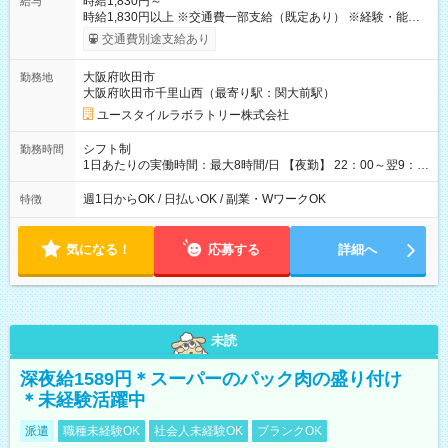
時給1,830円～
給与
時給1,830円以上 ※交通費一部支給（既定あり） ※経験・能力を
考慮して決定します 【収入例】 週1回勤務の場合：1,830円×8時
交通費別途支給あり
間×4回=5万8,560円 週3回勤務の場合：1,830円×8時間×12回
=17万5,680円 【試用期間】試用期間あり 試用期間の長さ：2ヶ
大阪府吹田市
勤務地
月 ※ 雇用形態と給与に、本採用時と異なる部分があります。 雇
大阪府吹田市千里山西（最寄り駅：関大前駅）
用形態：本採用時と同じです。 給与：時給 1,610円以上
ユースタイルラボラトリー株式会社
シフト制
勤務時間
1日あたりの実働時間：最大8時間/日 【夜勤】 22：00～翌9：
00 ※週1日～OK ／ 夜勤専従 ＊＊ 勤務時間例 ＊＊ ■22時か
ら翌7時 ■23時から翌8時 ■24時から翌9時 など ※上記の時間
週1日からOK / 日払いOK / 副業・WワークOK
特徴
内で8時間勤務（休憩1時間）ご利用者様により、時間は異なり
ます。 ※曜日固定（毎週同じ曜日での勤務となります）
気になる！
応募する
詳細へ
未読
深夜給1589円＊スーパーのパック肉の盛り付け
＊未経験活躍中
派遣
職種未経験OK
社会人未経験OK
ブランクOK