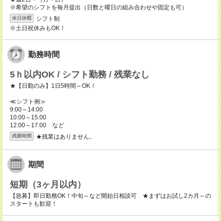
※希望のシフトを毎月提出（日数と曜日の組み合わせや固定も可）
シフト制
休日休暇
※土日祝休みもOK！
勤務時間
5ｈ以内OK / シフト勤務 / 残業なし
★【日勤のみ】1日5時間～OK！
≪シフト例≫
9:00～14:00
10:00～15:00
12:00～17:00 など
★残業はありません。
残業時間
期間
短期（3ヶ月以内）
【急募】即日勤務OK！中旬～など開始日相談可 ★まずはお試し2カ月～の
スタートも歓迎！