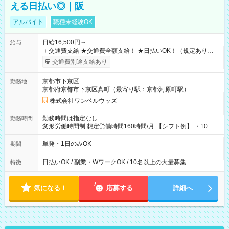
える日払い◎｜阪
アルバイト
職種未経験OK
日給16,500円～
給与
＋交通費支給 ★交通費全額支給！ ★日払いOK！（規定あり） ┗
働いたその日に現金GET♪ お仕事後はコンビニATMから 日払
交通費別途支給あり
い分を引き落とせます！ 【試用期間】試用期間なし
京都市下京区
勤務地
京都府京都市下京区真町（最寄り駅：京都河原町駅）
株式会社ワンベルウッズ
勤務時間は指定なし
勤務時間
変形労働時間制 想定労働時間160時間/月 【シフト例】 ・10：
00～20：00
単発・1日のみOK
期間
日払いOK / 副業・WワークOK / 10名以上の大量募集
特徴
気になる！
応募する
詳細へ