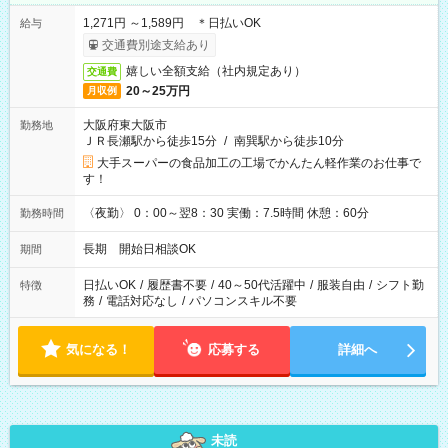
1,271円 ～1,589円 ＊日払いOK
給与
交通費別途支給あり
嬉しい全額支給（社内規定あり）
交通費
20～25万円
月収例
大阪府東大阪市
勤務地
ＪＲ長瀬駅から徒歩15分
/
南巽駅から徒歩10分
大手スーパーの食品加工の工場でかんたん軽作業のお仕事で
す！
〈夜勤〉 0：00～翌8：30 実働：7.5時間 休憩：60分
勤務時間
長期 開始日相談OK
期間
日払いOK
/
履歴書不要
/
40～50代活躍中
/
服装自由
/
シフト勤
特徴
務
/
電話対応なし
/
パソコンスキル不要
気になる！
応募する
詳細へ
未読