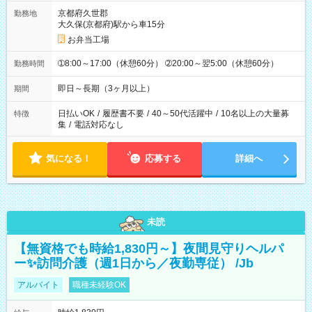
京都府久世郡
勤務地
大久保(京都府)駅から車15分
お弁当工場
➀8:00～17:00（休憩60分） ➁20:00～翌5:00（休憩60分）
勤務時間
即日～長期（3ヶ月以上）
期間
日払いOK
/
履歴書不要
/
40～50代活躍中
/
10名以上の大量募
特徴
集
/
電話対応なし
気になる！
応募する
詳細へ
未読
【無資格でも時給1,830円～】夜間見守りヘルパ
ー✨訪問介護（週1日から／夜勤専従） /Jb
アルバイト
職種未経験OK