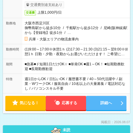
交通費別途支給あり
上限1,000円/日
交通費
大阪市西淀川区
勤務地
御幣島駅から徒歩10分
/
千船駅から徒歩12分
/
尼崎(阪神線)駅
から【登録地】徒歩1分
/
…
兵庫・大阪エリアの物流倉庫内
(1)9:00～17:00※休憩1ｈ (2)17:30～21:30 (3)21:15～翌8:00※休
勤務時間
憩1ｈ 日勤・夕勤・夜勤からお選びいただけます！ ご希望に合
わせて働けるお仕事です(*^^*) 【その他選べる勤務時間】 8-17
時/9-17時/9-18時/10-18時/11-21時/18-22時/20-翌4時/21-翌5
■急募■ド短期1日だけOK☆ ■単発OK ■週1～OK！ ■短期勤務歓
期間
時/22-翌6時/0-翌8時 ご自身のご都合で選んで頂ける完全自由シ
迎 ■長期勤務歓迎
フト！
週1日からOK
/
日払いOK
/
履歴書不要
/
40～50代活躍中
/
副
特徴
業・WワークOK
/
服装自由
/
10名以上の大量募集
/
電話対応な
し
/
パソコンスキル不要
気になる！
応募する
詳細へ
掲載日：2026.08.07
未読