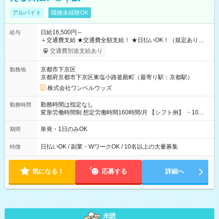
アルバイト
職種未経験OK
日給16,500円～
給与
＋交通費支給 ★交通費全額支給！ ★日払いOK！（規定あり） ┗
働いたその日に現金GET♪ お仕事後はコンビニATMから 日払
交通費別途支給あり
い分を引き落とせます！ 【試用期間】試用期間なし
京都市下京区
勤務地
京都府京都市下京区東塩小路釜殿町（最寄り駅：京都駅）
株式会社ワンベルウッズ
勤務時間は指定なし
勤務時間
変形労働時間制 想定労働時間160時間/月 【シフト例】 ・10：
00～20：00
単発・1日のみOK
期間
日払いOK / 副業・WワークOK / 10名以上の大量募集
特徴
気になる！
応募する
詳細へ
未読