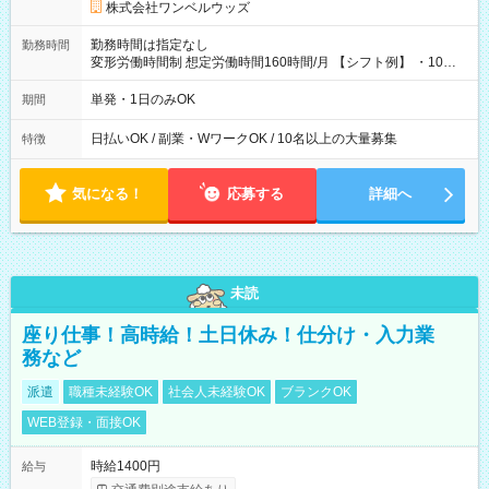
株式会社ワンベルウッズ
勤務時間は指定なし
勤務時間
変形労働時間制 想定労働時間160時間/月 【シフト例】 ・10：
00～20：00
単発・1日のみOK
期間
日払いOK / 副業・WワークOK / 10名以上の大量募集
特徴
気になる！
応募する
詳細へ
未読
座り仕事！高時給！土日休み！仕分け・入力業
務など
派遣
職種未経験OK
社会人未経験OK
ブランクOK
WEB登録・面接OK
時給1400円
給与