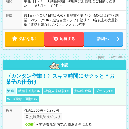
単発1日～！ ★勤務開始日や期間はお気軽にご相談くださ
期間
い！ ＃8月～ ＃9月～
週1日からOK
/
日払いOK
/
履歴書不要
/
40～50代活躍中
/
副
特徴
業・WワークOK
/
服装自由
/
シフト勤務
/
10名以上の大量募
集
/
電話対応なし
/
パソコンスキル不要
気になる！
応募する
詳細へ
掲載日：2026.08.08
未読
〈カンタン作業！〉スキマ時間にサクッと＊お
菓子の仕分け
派遣
職種未経験OK
社会人未経験OK
大学生歓迎
ブランクOK
WEB登録・面接OK
時給1,500円～1,875円
給与
交通費別途支給あり
■ 交通費規定内支給 ※派遣先による
交通費