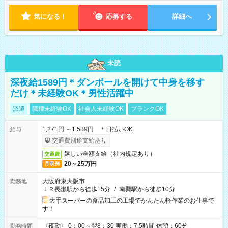
気になる！
応募する
詳細へ
未読
深夜給1589円＊ダンボールを開けて中身を移す
だけ＊未経験OK＊男性活躍中
派遣
職種未経験OK
社会人未経験OK
ブランクOK
1,271円 ～1,589円 ＊日払いOK
給与
交通費別途支給あり
嬉しい全額支給（社内規定あり）
交通費
20～25万円
月収例
大阪府東大阪市
勤務地
ＪＲ長瀬駅から徒歩15分
/
南巽駅から徒歩10分
大手スーパーの食品加工の工場でかんたん軽作業のお仕事で
す！
〈夜勤〉 0：00～翌8：30 実働：7.5時間 休憩：60分
勤務時間