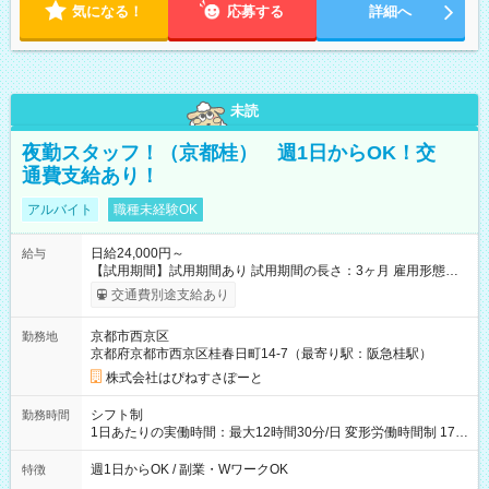
気になる！
応募する
詳細へ
未読
夜勤スタッフ！（京都桂） 週1日からOK！交
通費支給あり！
アルバイト
職種未経験OK
日給24,000円～
給与
【試用期間】試用期間あり 試用期間の長さ：3ヶ月 雇用形態、
給与は本採用時と同じです。
交通費別途支給あり
京都市西京区
勤務地
京都府京都市西京区桂春日町14-7（最寄り駅：阪急桂駅）
株式会社はぴねすさぽーと
シフト制
勤務時間
1日あたりの実働時間：最大12時間30分/日 変形労働時間制 17：
00～翌9：00（休憩時間3.5時間) 一日の実働時間：12.5時間 想
定労働時間：37.5時間/週 ＊曜日相談：可 ＊労働日数相談：可
週1日からOK / 副業・WワークOK
特徴