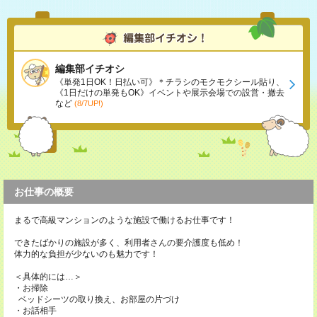
編集部イチオシ
《単発1日OK！日払い可》＊チラシのモクモクシール貼り、
《1日だけの単発もOK》イベントや展示会場での設営・撤去
など
(8/7UP!)
お仕事の概要
まるで高級マンションのような施設で働けるお仕事です！
できたばかりの施設が多く、利用者さんの要介護度も低め！
体力的な負担が少ないのも魅力です！
＜具体的には…＞
・お掃除
ベッドシーツの取り換え、お部屋の片づけ
・お話相手