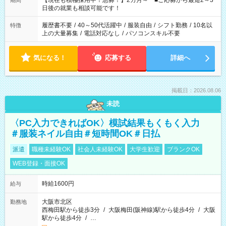
【現在も積極採用中！急募！】2カ月～ ■ご応募から最短2～3
期間
の方へ 今ご覧のお仕事で希望する勤務時間と、もう1つのお仕事
日後の就業も相談可能です！
の勤務時間。 合計で週40時間を超える場合は応募できません。
履歴書不要
/
40～50代活躍中
/
服装自由
/
シフト勤務
/
10名以
特徴
上の大量募集
/
電話対応なし
/
パソコンスキル不要
気になる！
応募する
詳細へ
掲載日：2026.08.06
未読
〈PC入力できればOK〉模試結果もくもく入力
＃服装ネイル自由＃短時間OK＃日払
派遣
職種未経験OK
社会人未経験OK
大学生歓迎
ブランクOK
WEB登録・面接OK
時給1600円
給与
大阪市北区
勤務地
西梅田駅から徒歩3分
/
大阪梅田(阪神線)駅から徒歩4分
/
大阪
駅から徒歩4分
/
…