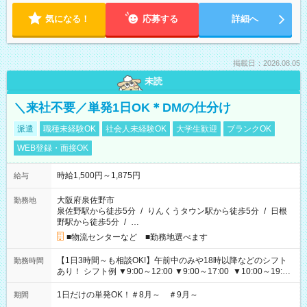
気になる！
応募する
詳細へ
掲載日：2026.08.05
未読
＼来社不要／単発1日OK＊DMの仕分け
派遣
職種未経験OK
社会人未経験OK
大学生歓迎
ブランクOK
WEB登録・面接OK
時給1,500円～1,875円
給与
大阪府泉佐野市
勤務地
泉佐野駅から徒歩5分
/
りんくうタウン駅から徒歩5分
/
日根
野駅から徒歩5分
/
…
■物流センターなど ■勤務地選べます
【1日3時間～も相談OK!】午前中のみや18時以降などのシフト
勤務時間
あり！ シフト例 ▼9:00～12:00 ▼9:00～17:00 ▼10:00～19:00
▼18:00～21:00
1日だけの単発OK！＃8月～ ＃9月～
期間