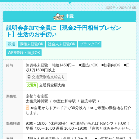
掲載日：2026.08.05
未読
説明会参加で全員に【現金2千円相当プレゼン
ト】生活のお手伝い
派遣
職種未経験OK
社会人未経験OK
ブランクOK
WEB登録・面接OK
無資格未経験：時給1450円～ ■週払いOK ■扶養内OK ■日
給与
収1万1600円以上
交通費別途支給あり
交通費全額支給
交通費
京都市右京区
勤務地
太秦天神川駅
/
御室仁和寺駅
/
龍安寺駅
/
…
≪自宅からドアtoドアで30分以内！≫ご希望の勤務地を紹介
します。
9:00～18:00（休憩60分） ■ご希望があれば下記シフトもOK！
勤務時間
早番 7:00～16:00 遅番 10:00～19:00 「家族と休みを合わせた
い」 「余裕を持って夕飯の準備がしたい」 「できれば残業はし
たくない」 など、ご希望を教えてくださいね。 ※Wワーク希望