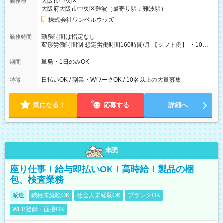
大阪市中央区
勤務地
大阪府大阪市中央区難波（最寄り駅：難波駅）
株式会社ワンベルウッズ
勤務時間は指定なし
勤務時間
変形労働時間制 想定労働時間160時間/月 【シフト例】 ・10：
00～20：00
単発・1日のみOK
期間
日払いOK / 副業・WワークOK / 10名以上の大量募集
特徴
気になる！
応募する
詳細へ
未読
座り仕事！給与即払いOK！高時給！製品の梱
包、検査業務
派遣
職種未経験OK
社会人未経験OK
ブランクOK
WEB登録・面接OK