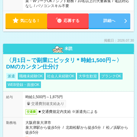
業・WワークOK
/
シフト勤務
/
10名以上の大量募集
/
電話対応
なし
/
パソコンスキル不要
気になる！
応募する
詳細へ
掲載日：2026.07.30
未読
〈月1日～で副業にピッタリ＊時給1,500円～〉
DMのカンタン仕分け
派遣
職種未経験OK
社会人未経験OK
大学生歓迎
ブランクOK
WEB登録・面接OK
時給1,500円～1,875円
給与
交通費別途支給あり
■ 交通費規定内支給 ※派遣先による
交通費
大阪府泉大津市
勤務地
泉大津駅から徒歩5分
/
北助松駅から徒歩5分
/
松ノ浜駅から
徒歩5分