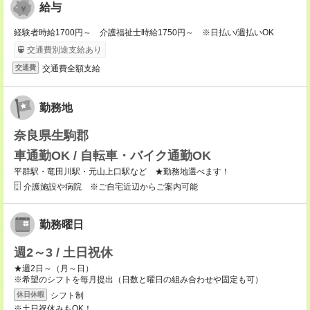
給与
経験者時給1700円～ 介護福祉士時給1750円～ ※日払い/週払いOK
交通費別途支給あり
交通費全額支給
交通費
勤務地
奈良県生駒郡
車通勤OK / 自転車・バイク通勤OK
平群駅・竜田川駅・元山上口駅など ★勤務地選べます！
介護施設や病院 ※ご自宅近辺からご案内可能
勤務曜日
週2～3 / 土日祝休
★週2日～（月～日）
※希望のシフトを毎月提出（日数と曜日の組み合わせや固定も可）
シフト制
休日休暇
※土日祝休みもOK！