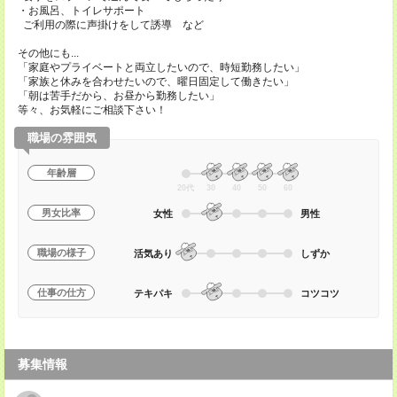
・お風呂、トイレサポート
ご利用の際に声掛けをして誘導 など
その他にも...
「家庭やプライベートと両立したいので、時短勤務したい」
「家族と休みを合わせたいので、曜日固定して働きたい」
「朝は苦手だから、お昼から勤務したい」
等々、お気軽にご相談下さい！
職場の雰囲気
年齢層
20代
30
40
50
60
男女比率
女性
男性
職場の様子
活気あり
しずか
仕事の仕方
テキパキ
コツコツ
募集情報