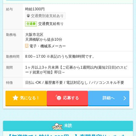
時給1300円
給与
交通費別途支給あり
交通費支給有り
交通費
大阪市北区
勤務地
天満橋駅から徒歩10分
電子・機械系メーカー
8:00～17:00 ※表記のうち実働8時間です。
勤務時間
1ヶ月以上3ヶ月未満【ご応募から1週間以内(最短2日目)のスピ
期間
ード就業が可能】即日～
日払いOK
/
履歴書不要
/
電話対応なし
/
パソコンスキル不要
特徴
気になる！
応募する
詳細へ
未読