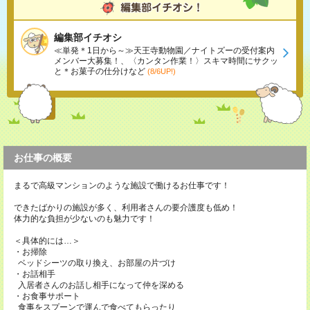
編集部イチオシ
≪単発＊1日から～≫天王寺動物園／ナイトズーの受付案内
メンバー大募集！、〈カンタン作業！〉スキマ時間にサクッ
と＊お菓子の仕分けなど
(8/6UP!)
お仕事の概要
まるで高級マンションのような施設で働けるお仕事です！
できたばかりの施設が多く、利用者さんの要介護度も低め！
体力的な負担が少ないのも魅力です！
＜具体的には…＞
・お掃除
ベッドシーツの取り換え、お部屋の片づけ
・お話相手
入居者さんのお話し相手になって仲を深める
・お食事サポート
食事をスプーンで運んで食べてもらったり