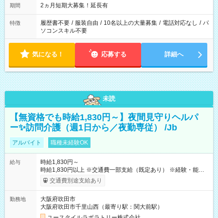
2ヵ月短期大募集！延長有
期間
履歴書不要
/
服装自由
/
10名以上の大量募集
/
電話対応なし
/
パ
特徴
ソコンスキル不要
気になる！
応募する
詳細へ
未読
【無資格でも時給1,830円～】夜間見守りヘルパ
ー✨訪問介護（週1日から／夜勤専従） /Jb
アルバイト
職種未経験OK
時給1,830円～
給与
時給1,830円以上 ※交通費一部支給（既定あり） ※経験・能力を
考慮して決定します 【収入例】 週1回勤務の場合：1,830円×8時
交通費別途支給あり
間×4回=5万8,560円 週3回勤務の場合：1,830円×8時間×12回
=17万5,680円 【試用期間】試用期間あり 試用期間の長さ：2ヶ
大阪府吹田市
勤務地
月 ※ 雇用形態と給与に、本採用時と異なる部分があります。 雇
大阪府吹田市千里山西（最寄り駅：関大前駅）
用形態：本採用時と同じです。 給与：時給 1,610円以上
ユースタイルラボラトリー株式会社