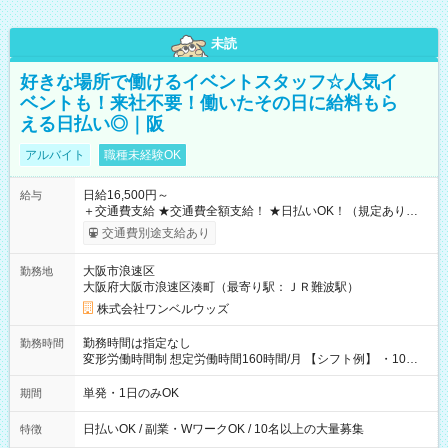
未読
好きな場所で働けるイベントスタッフ☆人気イ
ベントも！来社不要！働いたその日に給料もら
える日払い◎｜阪
アルバイト
職種未経験OK
日給16,500円～
給与
＋交通費支給 ★交通費全額支給！ ★日払いOK！（規定あり） ┗
働いたその日に現金GET♪ お仕事後はコンビニATMから 日払
交通費別途支給あり
い分を引き落とせます！ 【試用期間】試用期間なし
大阪市浪速区
勤務地
大阪府大阪市浪速区湊町（最寄り駅：ＪＲ難波駅）
株式会社ワンベルウッズ
勤務時間は指定なし
勤務時間
変形労働時間制 想定労働時間160時間/月 【シフト例】 ・10：
00～20：00
単発・1日のみOK
期間
日払いOK / 副業・WワークOK / 10名以上の大量募集
特徴