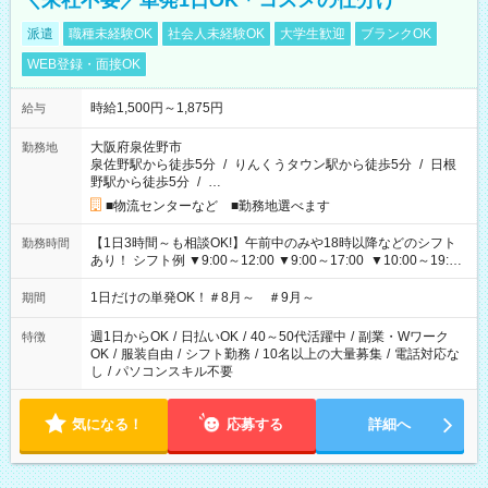
＼来社不要／単発1日OK＊コスメの仕分け
派遣
職種未経験OK
社会人未経験OK
大学生歓迎
ブランクOK
WEB登録・面接OK
時給1,500円～1,875円
給与
大阪府泉佐野市
勤務地
泉佐野駅から徒歩5分
/
りんくうタウン駅から徒歩5分
/
日根
野駅から徒歩5分
/
…
■物流センターなど ■勤務地選べます
【1日3時間～も相談OK!】午前中のみや18時以降などのシフト
勤務時間
あり！ シフト例 ▼9:00～12:00 ▼9:00～17:00 ▼10:00～19:00
▼18:00～21:00
1日だけの単発OK！＃8月～ ＃9月～
期間
週1日からOK
/
日払いOK
/
40～50代活躍中
/
副業・Wワーク
特徴
OK
/
服装自由
/
シフト勤務
/
10名以上の大量募集
/
電話対応な
し
/
パソコンスキル不要
気になる！
応募する
詳細へ