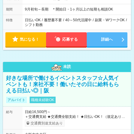
9月初旬～長期 ＊開始日・1ヶ月以上の短期も相談OK
期間
日払いOK
/
履歴書不要
/
40～50代活躍中
/
副業・WワークOK
/
特徴
シフト勤務
気になる！
応募する
詳細へ
未読
好きな場所で働けるイベントスタッフ☆人気イ
ベントも！来社不要！働いたその日に給料もら
える日払い◎｜阪
アルバイト
職種未経験OK
日給16,500円～
給与
＋交通費支給 ★交通費全額支給！ ★日払いOK！（規定あり） ┗
働いたその日に現金GET♪ お仕事後はコンビニATMから 日払
交通費別途支給あり
い分を引き落とせます！ 【試用期間】試用期間なし