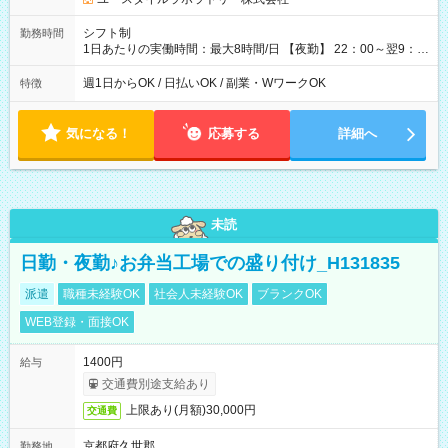
シフト制
勤務時間
1日あたりの実働時間：最大8時間/日 【夜勤】 22：00～翌9：
00 ※週1日～OK ／ 夜勤専従 ＊＊ 勤務時間例 ＊＊ ■22時か
ら翌7時 ■23時から翌8時 ■24時から翌9時 など ※上記の時間
週1日からOK / 日払いOK / 副業・WワークOK
特徴
内で8時間勤務（休憩1時間）ご利用者様により、時間は異なり
ます。 ※曜日固定（毎週同じ曜日での勤務となります）
気になる！
応募する
詳細へ
未読
日勤・夜勤♪お弁当工場での盛り付け_H131835
派遣
職種未経験OK
社会人未経験OK
ブランクOK
WEB登録・面接OK
1400円
給与
交通費別途支給あり
上限あり(月額)30,000円
交通費
京都府久世郡
勤務地