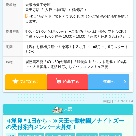
大阪市天王寺区
勤務地
天王寺駅
/
大阪上本町駅
/
鶴橋駅
/
…
≪自宅からドアtoドアで30分以内！≫ご希望の勤務地を紹介
します。
9:00～18:00（休憩60分） ■ご希望があれば下記シフトもOK！
勤務時間
早番 7:00～16:00 遅番 10:00～19:00 「家族と休みを合わせた
い」 「余裕を持って夕飯の準備がしたい」 「できれば残業はし
たくない」 など、ご希望を教えてくださいね。 ※Wワーク希望
【現在も積極採用中！急募！】2カ月～ ■8月～、9月スタート
期間
の方へ 今ご覧のお仕事で希望する勤務時間と、もう1つのお仕事
もOK！
の勤務時間。 合計で週40時間を超える場合は応募できません。
履歴書不要
/
40～50代活躍中
/
服装自由
/
シフト勤務
/
10名以
特徴
上の大量募集
/
電話対応なし
/
パソコンスキル不要
気になる！
応募する
詳細へ
掲載日：2026.08.04
未読
≪単発＊1日から～≫天王寺動物園／ナイトズー
の受付案内メンバー大募集！