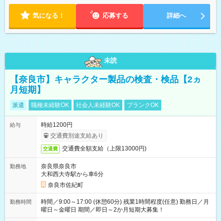
気になる！
応募する
詳細へ
未読
【奈良市】キャラクター製品の検査・検品【2ヵ
月短期】
派遣
職種未経験OK
社会人未経験OK
ブランクOK
時給1200円
給与
交通費別途支給あり
交通費全額支給（上限13000円)
交通費
奈良県奈良市
勤務地
大和西大寺駅から車6分
奈良市佐紀町
時間／9:00～17:00 (休憩60分) 残業1時間程度(任意) 勤務日／月
勤務時間
曜日～金曜日 期間／即日～2か月短期大募集！