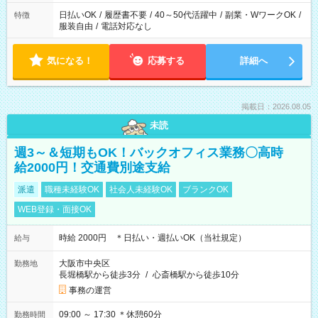
日払いOK
/
履歴書不要
/
40～50代活躍中
/
副業・WワークOK
/
特徴
服装自由
/
電話対応なし
気になる！
応募する
詳細へ
掲載日：2026.08.05
未読
週3～＆短期もOK！バックオフィス業務〇高時
給2000円！交通費別途支給
派遣
職種未経験OK
社会人未経験OK
ブランクOK
WEB登録・面接OK
時給 2000円 ＊日払い・週払いOK（当社規定）
給与
大阪市中央区
勤務地
長堀橋駅から徒歩3分
/
心斎橋駅から徒歩10分
事務の運営
09:00 ～ 17:30 ＊休憩60分
勤務時間