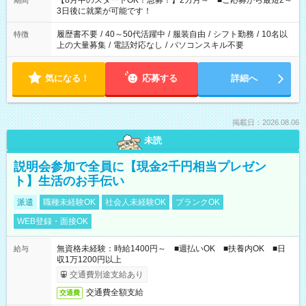
【8月中のスタートOK！急募！】2カ月～ ■ご応募から最短2～
期間
ね。 ※Wワーク希望の方へ 今ご覧のお仕事で希望する勤務時間
3日後に就業が可能です！
と、もう1つのお仕事の勤務時間。 合計で週40時間を超える場
合は応募できません。
履歴書不要
/
40～50代活躍中
/
服装自由
/
シフト勤務
/
10名以
特徴
上の大量募集
/
電話対応なし
/
パソコンスキル不要
気になる！
応募する
詳細へ
掲載日：2026.08.06
未読
説明会参加で全員に【現金2千円相当プレゼン
ト】生活のお手伝い
派遣
職種未経験OK
社会人未経験OK
ブランクOK
WEB登録・面接OK
無資格未経験：時給1400円～ ■週払いOK ■扶養内OK ■日
給与
収1万1200円以上
交通費別途支給あり
交通費全額支給
交通費