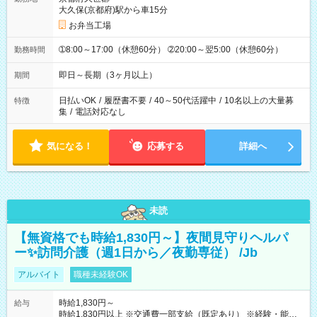
大久保(京都府)駅から車15分
お弁当工場
➀8:00～17:00（休憩60分） ➁20:00～翌5:00（休憩60分）
勤務時間
即日～長期（3ヶ月以上）
期間
日払いOK
/
履歴書不要
/
40～50代活躍中
/
10名以上の大量募
特徴
集
/
電話対応なし
気になる！
応募する
詳細へ
未読
【無資格でも時給1,830円～】夜間見守りヘルパ
ー✨訪問介護（週1日から／夜勤専従） /Jb
アルバイト
職種未経験OK
時給1,830円～
給与
時給1,830円以上 ※交通費一部支給（既定あり） ※経験・能力を