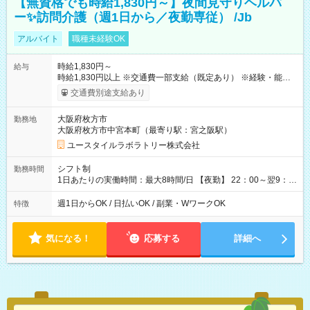
【無資格でも時給1,830円～】夜間見守りヘルパ
ー✨訪問介護（週1日から／夜勤専従） /Jb
アルバイト
職種未経験OK
時給1,830円～
給与
時給1,830円以上 ※交通費一部支給（既定あり） ※経験・能力を
考慮して決定します 【収入例】 週1回勤務の場合：1,830円×8時
交通費別途支給あり
間×4回=5万8,560円 週3回勤務の場合：1,830円×8時間×12回
=17万5,680円 【試用期間】試用期間あり 試用期間の長さ：2ヶ
大阪府枚方市
勤務地
月 ※ 雇用形態と給与に、本採用時と異なる部分があります。 雇
大阪府枚方市中宮本町（最寄り駅：宮之阪駅）
用形態：本採用時と同じです。 給与：時給 1,610円以上
ユースタイルラボラトリー株式会社
シフト制
勤務時間
1日あたりの実働時間：最大8時間/日 【夜勤】 22：00～翌9：
00 ※週1日～OK ／ 夜勤専従 ＊＊ 勤務時間例 ＊＊ ■22時か
ら翌7時 ■23時から翌8時 ■24時から翌9時 など ※上記の時間
週1日からOK / 日払いOK / 副業・WワークOK
特徴
内で8時間勤務（休憩1時間）ご利用者様により、時間は異なり
ます。 ※曜日固定（毎週同じ曜日での勤務となります）
気になる！
応募する
詳細へ