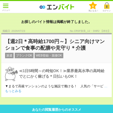
0
メニュー
気になる！
ログイン
お探しのバイト情報は掲載が終了しました。
掲載日 :2026
/
07
/
23
No.CRSF奈良_12・SNR2 【本社】
【週2日＊高時給1700円～】シニア向けマン
ションで食事の配膳や見守り＊介護
派遣
ブランクOK
WEB登録・面接OK
≪1日5時間～の時短OK！≫業界最高水準の高時給
でとにかく稼げる＊日払いもOK！
▼まるで高級マンションのような施設で働ける！ 人気の「サービ
...
もっとみる
あなたの閲覧履歴からのオススメ