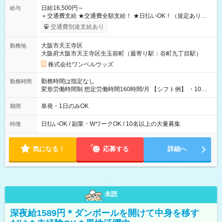
日給16,500円～
給与
＋交通費支給 ★交通費全額支給！ ★日払いOK！（規定あり） ┗
働いたその日に現金GET♪ お仕事後はコンビニATMから 日払
交通費別途支給あり
い分を引き落とせます！ 【試用期間】試用期間なし
大阪市天王寺区
勤務地
大阪府大阪市天王寺区生玉前町（最寄り駅：谷町九丁目駅）
株式会社ワンベルウッズ
勤務時間は指定なし
勤務時間
変形労働時間制 想定労働時間160時間/月 【シフト例】 ・10：
00～20：00
単発・1日のみOK
期間
日払いOK / 副業・WワークOK / 10名以上の大量募集
特徴
気になる！
応募する
詳細へ
未読
深夜給1589円＊ダンボールを開けて中身を移す