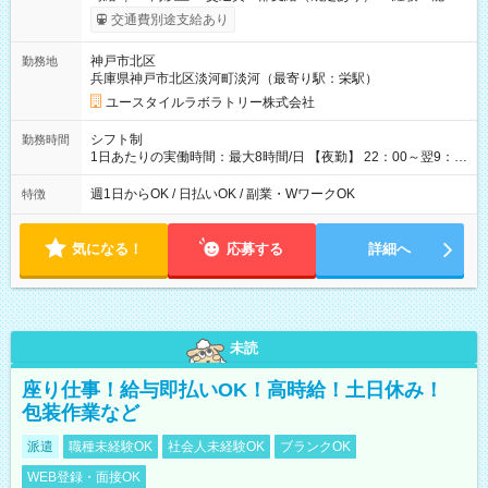
考慮して決定します 【収入例】 週1回勤務の場合：1,830円×8時
交通費別途支給あり
間×4回=5万8,560円 週3回勤務の場合：1,830円×8時間×12回
=17万5,680円 【試用期間】試用期間あり 試用期間の長さ：2ヶ
神戸市北区
勤務地
月 ※ 雇用形態と給与に、本採用時と異なる部分があります。 雇
兵庫県神戸市北区淡河町淡河（最寄り駅：栄駅）
用形態：本採用時と同じです。 給与：時給 1,550円以上
ユースタイルラボラトリー株式会社
シフト制
勤務時間
1日あたりの実働時間：最大8時間/日 【夜勤】 22：00～翌9：
00 ※週1日～OK ／ 夜勤専従 ＊＊ 勤務時間例 ＊＊ ■22時か
ら翌7時 ■23時から翌8時 ■24時から翌9時 など ※上記の時間
週1日からOK / 日払いOK / 副業・WワークOK
特徴
内で8時間勤務（休憩1時間）ご利用者様により、時間は異なり
ます。 ※曜日固定（毎週同じ曜日での勤務となります）
気になる！
応募する
詳細へ
未読
座り仕事！給与即払いOK！高時給！土日休み！
包装作業など
派遣
職種未経験OK
社会人未経験OK
ブランクOK
WEB登録・面接OK