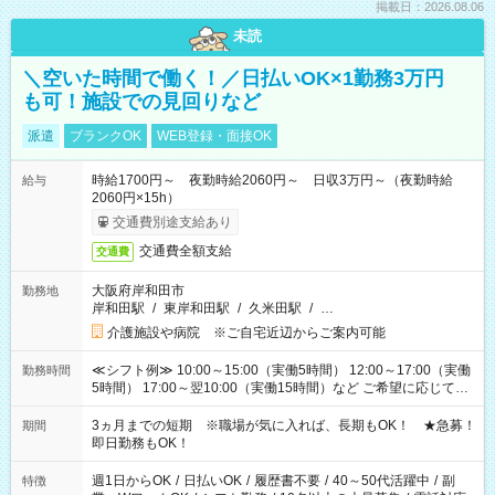
掲載日：2026.08.06
未読
＼空いた時間で働く！／日払いOK×1勤務3万円
も可！施設での見回りなど
派遣
ブランクOK
WEB登録・面接OK
時給1700円～ 夜勤時給2060円～ 日収3万円～（夜勤時給
給与
2060円×15h）
交通費別途支給あり
交通費全額支給
交通費
大阪府岸和田市
勤務地
岸和田駅
/
東岸和田駅
/
久米田駅
/
…
介護施設や病院 ※ご自宅近辺からご案内可能
≪シフト例≫ 10:00～15:00（実働5時間） 12:00～17:00（実働
勤務時間
5時間） 17:00～翌10:00（実働15時間）など ご希望に応じて、
働く時間は調整できます！ お気軽に担当へ相談ください！
3ヵ月までの短期 ※職場が気に入れば、長期もOK！ ★急募！
期間
即日勤務もOK！
週1日からOK
/
日払いOK
/
履歴書不要
/
40～50代活躍中
/
副
特徴