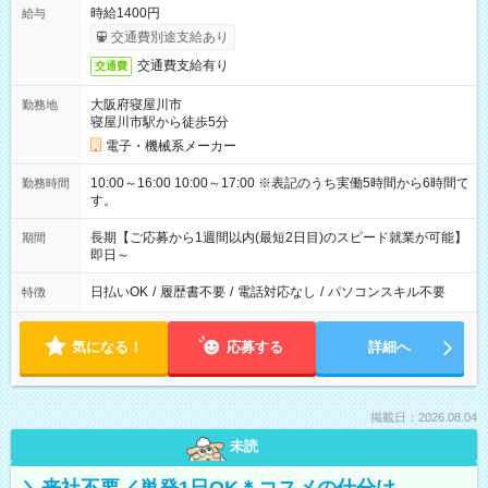
時給1400円
給与
交通費別途支給あり
交通費支給有り
交通費
大阪府寝屋川市
勤務地
寝屋川市駅から徒歩5分
電子・機械系メーカー
10:00～16:00 10:00～17:00 ※表記のうち実働5時間から6時間で
勤務時間
す。
長期【ご応募から1週間以内(最短2日目)のスピード就業が可能】
期間
即日～
日払いOK
/
履歴書不要
/
電話対応なし
/
パソコンスキル不要
特徴
気になる！
応募する
詳細へ
掲載日：2026.08.04
未読