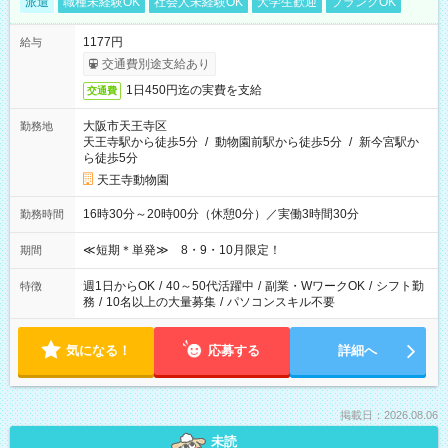
派遣
職種未経験OK
社会人未経験OK
大学生歓迎
ブランクOK
1177円
給与
交通費別途支給あり
1日450円迄の実費を支給
交通費
大阪市天王寺区
勤務地
天王寺駅から徒歩5分
/
動物園前駅から徒歩5分
/
新今宮駅か
ら徒歩5分
天王寺動物園
16時30分～20時00分（休憩0分）／実働3時間30分
勤務時間
≪短期＊単発≫ 8・9・10月限定！
期間
週1日からOK
/
40～50代活躍中
/
副業・WワークOK
/
シフト勤
特徴
務
/
10名以上の大量募集
/
パソコンスキル不要
気になる！
応募する
詳細へ
掲載日：2026.08.06
未読