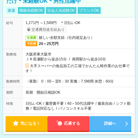
だけ＊未経験OK＊男性活躍中
派遣
職種未経験OK
社会人未経験OK
ブランクOK
1,271円 ～1,589円 ＊日払いOK
給与
交通費別途支給あり
嬉しい全額支給（社内規定あり）
交通費
20～25万円
月収例
大阪府東大阪市
勤務地
ＪＲ長瀬駅から徒歩15分
/
南巽駅から徒歩10分
大手スーパーの食品加工の工場でかんたん軽作業のお仕事で
す！
〈夜勤〉 0：00～翌8：30 実働：7.5時間 休憩：60分
勤務時間
長期 開始日相談OK
期間
日払いOK
/
履歴書不要
/
40～50代活躍中
/
服装自由
/
シフト勤
特徴
務
/
電話対応なし
/
パソコンスキル不要
気になる！
応募する
詳細へ