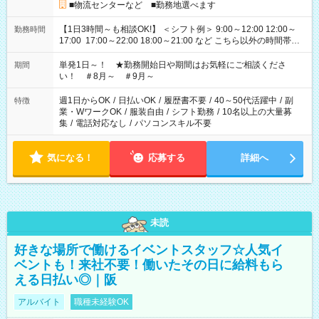
■物流センターなど ■勤務地選べます
【1日3時間～も相談OK!】 ＜シフト例＞ 9:00～12:00 12:00～
勤務時間
17:00 17:00～22:00 18:00～21:00 など こちら以外の時間帯も
お気軽にご相談ください！
単発1日～！ ★勤務開始日や期間はお気軽にご相談くださ
期間
い！ ＃8月～ ＃9月～
週1日からOK
/
日払いOK
/
履歴書不要
/
40～50代活躍中
/
副
特徴
業・WワークOK
/
服装自由
/
シフト勤務
/
10名以上の大量募
集
/
電話対応なし
/
パソコンスキル不要
気になる！
応募する
詳細へ
未読
好きな場所で働けるイベントスタッフ☆人気イ
ベントも！来社不要！働いたその日に給料もら
える日払い◎｜阪
アルバイト
職種未経験OK