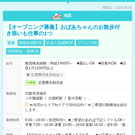
掲載日：2026.08.06
未読
【オープニング募集】おばあちゃんのお散歩付
き添いも仕事の1つ
派遣
職種未経験OK
社会人未経験OK
ブランクOK
WEB登録・面接OK
無資格未経験：時給1400円～ ■週払いOK ■扶養内OK ■日
給与
収1万1200円以上
交通費別途支給あり
交通費全額支給
交通費
大阪市浪速区
勤務地
ＪＲ難波駅
/
大国町駅
/
新今宮駅
/
…
≪自宅からドアtoドアで30分以内！≫ご希望の勤務地を紹介
します。
9:00～18:00（休憩60分） ■ご希望があれば下記シフトもOK！
勤務時間
早番 7:00～16:00 遅番 10:00～19:00 夜勤 16:30～翌9:30 「家族
と休みを合わせたい」 「余裕を持って夕飯の準備がしたい」
「できれば残業はしたくない」 など、ご希望を教えてください