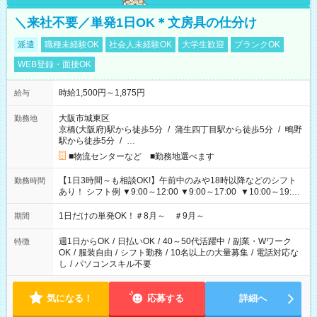
＼来社不要／単発1日OK＊文房具の仕分け
派遣
職種未経験OK
社会人未経験OK
大学生歓迎
ブランクOK
WEB登録・面接OK
時給1,500円～1,875円
給与
大阪市城東区
勤務地
京橋(大阪府)駅から徒歩5分
/
蒲生四丁目駅から徒歩5分
/
鴫野
駅から徒歩5分
/
…
■物流センターなど ■勤務地選べます
【1日3時間～も相談OK!】午前中のみや18時以降などのシフト
勤務時間
あり！ シフト例 ▼9:00～12:00 ▼9:00～17:00 ▼10:00～19:00
▼18:00～21:00
1日だけの単発OK！＃8月～ ＃9月～
期間
週1日からOK
/
日払いOK
/
40～50代活躍中
/
副業・Wワーク
特徴
OK
/
服装自由
/
シフト勤務
/
10名以上の大量募集
/
電話対応な
し
/
パソコンスキル不要
気になる！
応募する
詳細へ