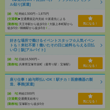
ル貼り[派遣]
[給 与]
時給1,500円～1,875円
[交通費]
■ 交通費規定内支給 ※派遣先による
気になる！
[勤務地]
天王寺駅から徒歩5分
/
大阪上本町駅から
徒歩5分
/
鶴橋駅から徒歩5分
/
…
好きな場所で働けるイベントスタッフ☆人気イベン
トも！来社不要！働いたその日に給料もらえる日払
い◎｜阪[アルバイト]
[給 与]
日給16,500円～
[勤務地]
兵庫県宝塚市栄町（最寄り駅：宝塚駅）
気になる！
座り仕事！給与即払いOK！駅チカ！医療機器の製
造、事務[派遣]
[給 与]
時給1500円
[交通費]
交通費支給有り
気になる！
[勤務地]
宝塚駅から徒歩5分