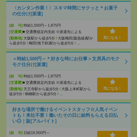
〈カンタン作業！〉スキマ時間にサクッと＊お菓子
の仕分け[派遣]
[給 与]
時給1,500円～1,875円
[交通費]
■ 交通費規定内支給 ※派遣先による
気になる！
[勤務地]
大阪駅から徒歩5分
/
大阪梅田(阪急線)駅か
ら徒歩5分
/
梅田(地下鉄)駅から徒歩5分
/
…
＜時給1,500円～＊好きな時にお仕事＞文房具のモク
モク仕分け[派遣]
[給 与]
時給1,500円～1,875円
[交通費]
■ 交通費規定内支給 ※派遣先による
気になる！
[勤務地]
天王寺駅から徒歩5分
/
大阪上本町駅から
徒歩5分
/
鶴橋駅から徒歩5分
/
…
好きな場所で働けるイベントスタッフ☆人気イベン
トも！来社不要！働いたその日に給料もらえる日払
い◎｜阪[アルバイト]
[給 与]
日給16,500円～