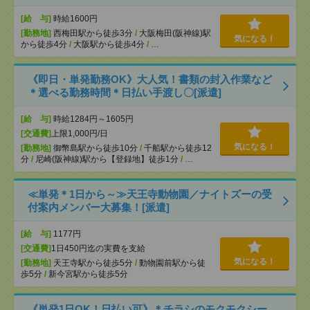
[給 与]
時給1600円
[勤務地]
西梅田駅から徒歩3分
/
大阪梅田(阪神線)駅
気になる！
から徒歩4分
/
大阪駅から徒歩4分
/
…
《即日・単発勤務OK》大人気！書類の封入作業など
＊選べる勤務時間＊日払い手渡し〇[派遣]
[給 与]
時給1284円～1605円
[交通費]
上限1,000円/日
気になる！
[勤務地]
御幣島駅から徒歩10分
/
千船駅から徒歩12
分
/
尼崎(阪神線)駅から【登録地】徒歩1分
/
…
≪単発＊1日から～≫天王寺動物園／ナイトズーの受
付案内メンバー大募集！[派遣]
[給 与]
1177円
[交通費]
1日450円迄の実費を支給
気になる！
[勤務地]
天王寺駅から徒歩5分
/
動物園前駅から徒
歩5分
/
新今宮駅から徒歩5分
《単発1日OK！日払い可》＊チラシのモクモクシー