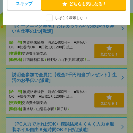
スキップ
どちらも気になる！
しばらく表示しない
【オープニング募集】おばあちゃんのお散歩付き添
いも仕事の1つ[派遣]
[給 与]
無資格未経験：時給1400円～ ■週払い
OK ■扶養内OK ■日収1万1200円以上
[交通費]
交通費全額支給
気になる！
[勤務地]
川西能勢口駅
/
畦野駅
/
山下(兵庫県)駅
/
…
説明会参加で全員に【現金2千円相当プレゼント】生
活のお手伝い[派遣]
[給 与]
無資格未経験：時給1400円～ ■週払い
OK ■扶養内OK ■日収1万1200円以上
[交通費]
交通費全額支給
気になる！
[勤務地]
垂水駅
/
山陽垂水駅
/
舞子駅
/
…
〈PC入力できればOK〉模試結果もくもく入力＃服
装ネイル自由＃短時間OK＃日払[派遣]