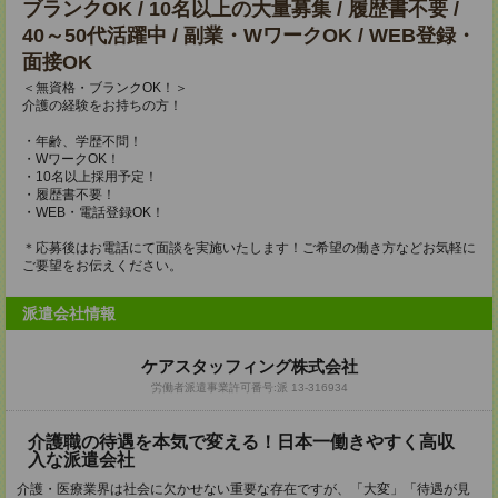
ブランクOK / 10名以上の大量募集 / 履歴書不要 /
40～50代活躍中 / 副業・WワークOK / WEB登録・
面接OK
＜無資格・ブランクOK！＞
介護の経験をお持ちの方！
・年齢、学歴不問！
・WワークOK！
・10名以上採用予定！
・履歴書不要！
・WEB・電話登録OK！
＊応募後はお電話にて面談を実施いたします！ご希望の働き方などお気軽に
ご要望をお伝えください。
派遣会社情報
ケアスタッフィング株式会社
労働者派遣事業許可番号:派 13-316934
介護職の待遇を本気で変える！日本一働きやすく高収
入な派遣会社
介護・医療業界は社会に欠かせない重要な存在ですが、「大変」「待遇が見