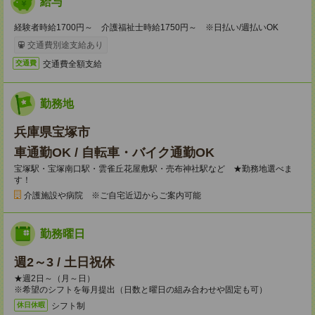
給与
経験者時給1700円～ 介護福祉士時給1750円～ ※日払い/週払いOK
交通費別途支給あり
交通費全額支給
交通費
勤務地
兵庫県宝塚市
車通勤OK / 自転車・バイク通勤OK
宝塚駅・宝塚南口駅・雲雀丘花屋敷駅・売布神社駅など ★勤務地選べま
す！
介護施設や病院 ※ご自宅近辺からご案内可能
勤務曜日
週2～3 / 土日祝休
★週2日～（月～日）
※希望のシフトを毎月提出（日数と曜日の組み合わせや固定も可）
シフト制
休日休暇