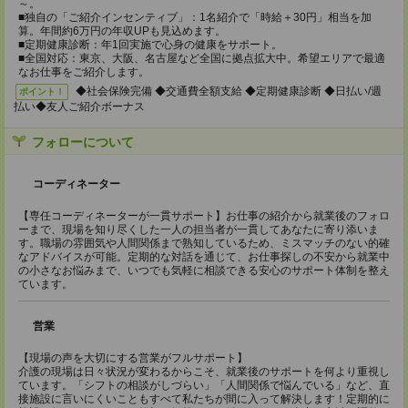
～。
■独自の「ご紹介インセンティブ」：1名紹介で「時給＋30円」相当を加
算。年間約6万円の年収UPも見込めます。
■定期健康診断：年1回実施で心身の健康をサポート。
■全国対応：東京、大阪、名古屋など全国に拠点拡大中。希望エリアで最適
なお仕事をご紹介します。
◆社会保険完備 ◆交通費全額支給 ◆定期健康診断 ◆日払い/週
ポイント！
払い◆友人ご紹介ボーナス
フォローについて
コーディネーター
【専任コーディネーターが一貫サポート】お仕事の紹介から就業後のフォロ
ーまで、現場を知り尽くした一人の担当者が一貫してあなたに寄り添いま
す。職場の雰囲気や人間関係まで熟知しているため、ミスマッチのない的確
なアドバイスが可能。定期的な対話を通じて、お仕事探しの不安から就業中
の小さなお悩みまで、いつでも気軽に相談できる安心のサポート体制を整え
ています。
営業
【現場の声を大切にする営業がフルサポート】
介護の現場は日々状況が変わるからこそ、就業後のサポートを何より重視し
ています。「シフトの相談がしづらい」「人間関係で悩んでいる」など、直
接施設に言いにくいこともすべて私たちが間に入って解決します！定期的に