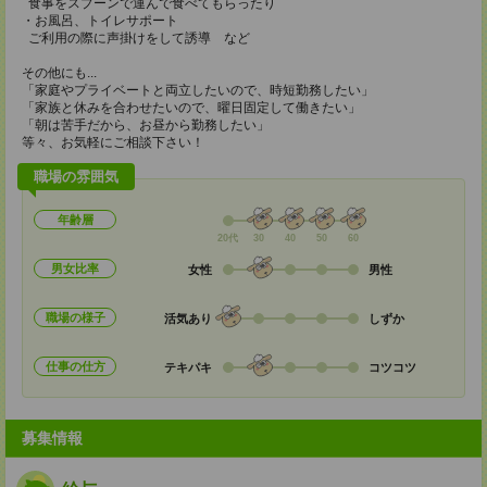
食事をスプーンで運んで食べてもらったり
・お風呂、トイレサポート
ご利用の際に声掛けをして誘導 など
その他にも...
「家庭やプライベートと両立したいので、時短勤務したい」
「家族と休みを合わせたいので、曜日固定して働きたい」
「朝は苦手だから、お昼から勤務したい」
等々、お気軽にご相談下さい！
職場の雰囲気
年齢層
20代
30
40
50
60
男女比率
女性
男性
職場の様子
活気あり
しずか
仕事の仕方
テキパキ
コツコツ
募集情報