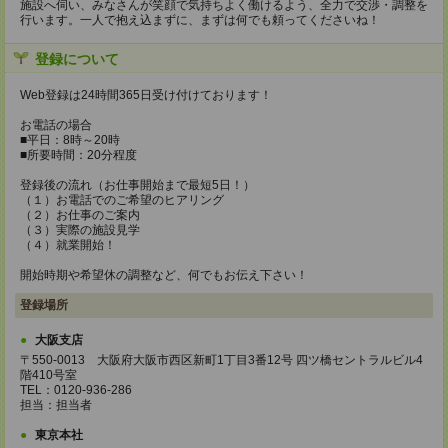
施設へ伺い、みなさんが笑顔で気持ちよく働けるよう、全力で交渉・調整を
行います。一人で抱え込まずに、まずは何でも頼ってくださいね！
登録について
Web登録は24時間365日受け付けております！
お電話の場合
■平日：8時～20時
■所要時間：20分程度
登録後の流れ（お仕事開始まで最短5日！）
（１）お電話でのご希望のヒアリング
（２）お仕事のご案内
（３）実際の施設見学
（４）就業開始！
開始時期や希望休の調整など、何でもお伝え下さい！
登録場所
大阪支店
〒550-0013 大阪府大阪市西区新町1丁目3番12号 四ツ橋セントラルビル4
階410号室
TEL：0120-936-286
担当：担当者
東京本社