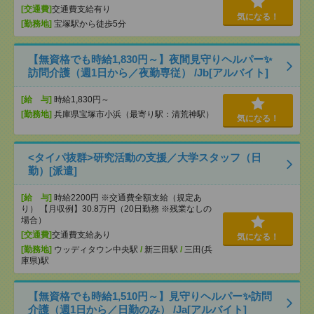
[交通費]
交通費支給有り
気になる！
[勤務地]
宝塚駅から徒歩5分
【無資格でも時給1,830円～】夜間見守りヘルパー✨
訪問介護（週1日から／夜勤専従） /Jb[アルバイト]
[給 与]
時給1,830円～
[勤務地]
兵庫県宝塚市小浜（最寄り駅：清荒神駅）
気になる！
<タイパ抜群>研究活動の支援／大学スタッフ（日
勤）[派遣]
[給 与]
時給2200円 ※交通費全額支給（規定あ
り） 【月収例】30.8万円（20日勤務 ※残業なしの
場合）
[交通費]
交通費支給あり
気になる！
[勤務地]
ウッディタウン中央駅
/
新三田駅
/
三田(兵
庫県)駅
【無資格でも時給1,510円～】見守りヘルパー✨訪問
介護（週1日から／日勤のみ） /Ja[アルバイト]