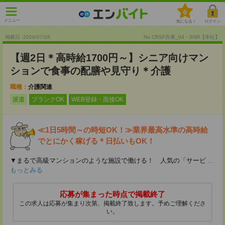
0
メニュー
気になる！
ログイン
掲載日 :2026
/
07
/
26
No.CRSF兵庫_04・SNR【本社】
【週2日＊高時給1700円～】シニア向けマン
ションで食事の配膳や見守り＊介護
職種：
介護関連
派遣
ブランクOK
WEB登録・面接OK
≪1日5時間～の時短OK！≫業界最高水準の高時給
でとにかく稼げる＊日払いもOK！
▼まるで高級マンションのような施設で働ける！ 人気の「サービ
...
もっとみる
応募が集まった時点で掲載終了
この求人は応募が集まり次第、掲載終了致します。予めご理解くださ
い。