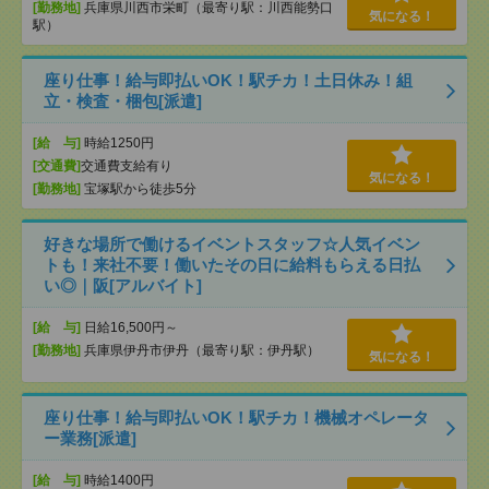
[勤務地]
兵庫県川西市栄町（最寄り駅：川西能勢口
気になる！
駅）
座り仕事！給与即払いOK！駅チカ！土日休み！組
立・検査・梱包[派遣]
[給 与]
時給1250円
[交通費]
交通費支給有り
気になる！
[勤務地]
宝塚駅から徒歩5分
好きな場所で働けるイベントスタッフ☆人気イベン
トも！来社不要！働いたその日に給料もらえる日払
い◎｜阪[アルバイト]
[給 与]
日給16,500円～
[勤務地]
兵庫県伊丹市伊丹（最寄り駅：伊丹駅）
気になる！
座り仕事！給与即払いOK！駅チカ！機械オペレータ
ー業務[派遣]
[給 与]
時給1400円