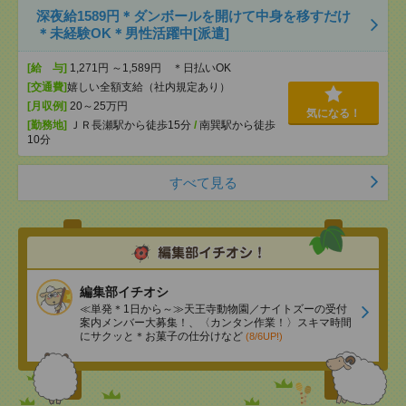
深夜給1589円＊ダンボールを開けて中身を移すだけ
＊未経験OK＊男性活躍中[派遣]
[給 与]
1,271円 ～1,589円 ＊日払いOK
[交通費]
嬉しい全額支給（社内規定あり）
[月収例]
20～25万円
気になる！
[勤務地]
ＪＲ長瀬駅から徒歩15分
/
南巽駅から徒歩
10分
すべて見る
編集部イチオシ
≪単発＊1日から～≫天王寺動物園／ナイトズーの受付
案内メンバー大募集！、〈カンタン作業！〉スキマ時間
にサクッと＊お菓子の仕分けなど
(8/6UP!)