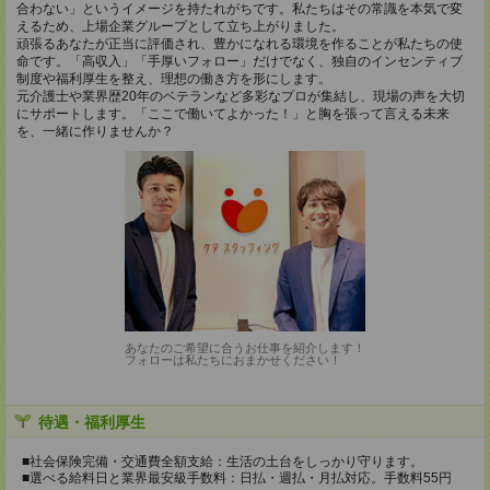
合わない」というイメージを持たれがちです。私たちはその常識を本気で変
えるため、上場企業グループとして立ち上がりました。
頑張るあなたが正当に評価され、豊かになれる環境を作ることが私たちの使
命です。「高収入」「手厚いフォロー」だけでなく、独自のインセンティブ
制度や福利厚生を整え、理想の働き方を形にします。
元介護士や業界歴20年のベテランなど多彩なプロが集結し、現場の声を大切
にサポートします。「ここで働いてよかった！」と胸を張って言える未来
を、一緒に作りませんか？
あなたのご希望に合うお仕事を紹介します！
フォローは私たちにおまかせください！
待遇・福利厚生
■社会保険完備・交通費全額支給：生活の土台をしっかり守ります。
■選べる給料日と業界最安級手数料：日払・週払・月払対応。手数料55円