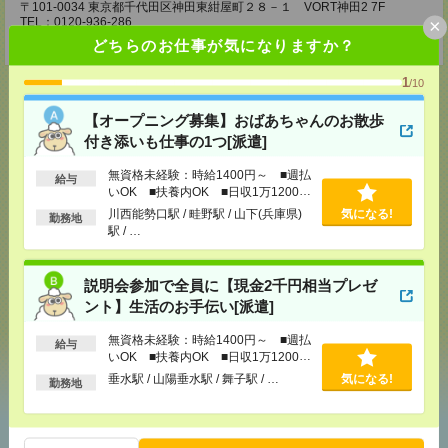
〒101-0034 東京都千代田区神田東紺屋町２８－１ VORT神田2 7F
×
TEL：0120-936-286
担当：担当者
どちらのお仕事が気になりますか？
1
/10
【オープニング募集】おばあちゃんのお散歩
付き添いも仕事の1つ[派遣]
応募ページへ
無資格未経験：時給1400円～ ■週払
給与
いOK ■扶養内OK ■日収1万1200円
以上
気になる！
川西能勢口駅 / 畦野駅 / 山下(兵庫県)
電話応募
気になる!
勤務地
駅 / …
メール
LINE
説明会参加で全員に【現金2千円相当プレゼ
で送る
で送る
ント】生活のお手伝い[派遣]
無資格未経験：時給1400円～ ■週払
給与
シェア
ツイート
ブックマーク
いOK ■扶養内OK ■日収1万1200円
以上
垂水駅 / 山陽垂水駅 / 舞子駅 / …
気になる!
勤務地
あなたの閲覧履歴からの
おすすめ