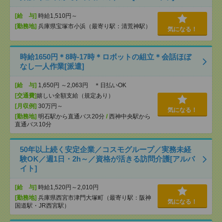
[給 与]
時給1,510円～
[勤務地]
兵庫県宝塚市小浜（最寄り駅：清荒神駅）
気になる！
時給1650円＊8時-17時＊ロボットの組立＊会話ほぼ
なし一人作業[派遣]
[給 与]
1,650円 ～2,063円 ＊日払いOK
[交通費]
嬉しい全額支給（規定あり）
[月収例]
30万円～
気になる！
[勤務地]
明石駅から直通バス20分
/
西神中央駅から
直通バス10分
50年以上続く安定企業／コスモグループ／実務未経
験OK／週1日・2h～／資格が活きる訪問介護[アルバ
イト]
[給 与]
時給1,520円～2,010円
[勤務地]
兵庫県西宮市津門大塚町（最寄り駅：阪神
気になる！
国道駅・JR西宮駅）