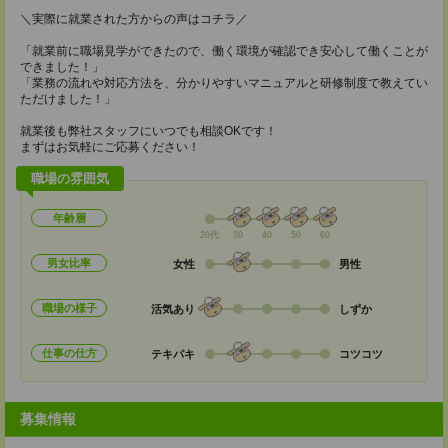
＼実際に就業された方からの声はコチラ／
「就業前に職場見学ができたので、働く環境が確認でき安心して働くことが
できました！」
「業務の流れや対応方法を、分かりやすいマニュアルと研修制度で教えてい
ただけました！」
就業後も弊社スタッフにいつでも相談OKです！
まずはお気軽にご応募ください！
職場の雰囲気
年齢層
20代
30
40
50
60
男女比率
女性
男性
職場の様子
活気あり
しずか
仕事の仕方
テキパキ
コツコツ
募集情報