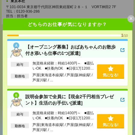
東京本社
〒101-0034 東京都千代田区神田東紺屋町２８－１ VORT神田2 7F
TEL：0120-936-286
担当：担当者
×
どちらのお仕事が気になりますか？
1
/10
【オープニング募集】おばあちゃんのお散歩
応募ページへ
付き添いも仕事の1つ[派遣]
無資格未経験：時給1400円～ ■週払
給与
いOK ■扶養内OK ■日収1万1200円
気になる！
電話応募
以上
芦屋(東海道本線)駅 / 芦屋(阪神線)駅 /
気になる!
勤務地
芦屋川駅 / …
メール
LINE
で送る
で送る
説明会参加で全員に【現金2千円相当プレゼ
ント】生活のお手伝い[派遣]
シェア
ツイート
ブックマーク
無資格未経験：時給1400円～ ■週払
給与
いOK ■扶養内OK ■日収1万1200円
以上
芦屋(東海道本線)駅 / 芦屋(阪神線)駅 /
気になる!
勤務地
芦屋川駅 / …
あなたの閲覧履歴からの