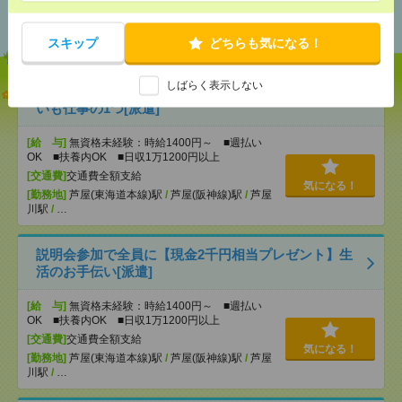
おすすめ
スキップ
どちらも気になる！
しばらく表示しない
【オープニング募集】おばあちゃんのお散歩付き添
いも仕事の1つ[派遣]
[給 与]
無資格未経験：時給1400円～ ■週払い
OK ■扶養内OK ■日収1万1200円以上
[交通費]
交通費全額支給
気になる！
[勤務地]
芦屋(東海道本線)駅
/
芦屋(阪神線)駅
/
芦屋
川駅
/
…
説明会参加で全員に【現金2千円相当プレゼント】生
活のお手伝い[派遣]
[給 与]
無資格未経験：時給1400円～ ■週払い
OK ■扶養内OK ■日収1万1200円以上
[交通費]
交通費全額支給
気になる！
[勤務地]
芦屋(東海道本線)駅
/
芦屋(阪神線)駅
/
芦屋
川駅
/
…