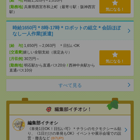
[給 与]
時給1,520円～2,010円
[勤務地]
兵庫県西宮市和上町（最寄り駅：阪神西宮
気になる！
駅）
時給1650円＊8時-17時＊ロボットの組立＊会話ほぼ
なし一人作業[派遣]
[給 与]
1,650円 ～2,063円 ＊日払いOK
[交通費]
嬉しい全額支給（規定あり）
[月収例]
30万円～
気になる！
[勤務地]
明石駅から直通バス20分
/
西神中央駅から
直通バス10分
すべて見る
編集部イチオシ
《単発1日OK！日払い可》＊チラシのモクモクシール貼
り、《1日だけの単発もOK》イベントや展示会場での設
営・撤去など
(8/7UP!)