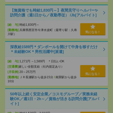
【無資格でも時給1,830円～】夜間見守りヘルパー✨
訪問介護（週1日から／夜勤専従） /Jb[アルバイト]
[給 与]
時給1,830円～
[勤務地]
兵庫県西宮市今津水波町（最寄り駅：久寿
気になる！
川駅）
深夜給1589円＊ダンボールを開けて中身を移すだけ
＊未経験OK＊男性活躍中[派遣]
[給 与]
1,271円 ～1,589円 ＊日払いOK
[交通費]
嬉しい全額支給（社内規定あり）
[月収例]
20～25万円
気になる！
[勤務地]
ＪＲ長瀬駅から徒歩15分
/
南巽駅から徒歩
10分
50年以上続く安定企業／コスモグループ／実務未経
験OK／週1日・2h～／資格が活きる訪問介護[アルバ
イト]