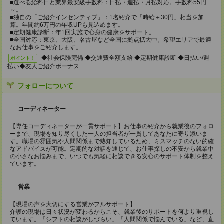
■選べる給料日と業界最安級手数料：日払・週払・月払対応。手数料55円
～。
■独自の「ご紹介インセンティブ」：1名紹介で「時給＋30円」相当を加
算。年間約6万円の年収UPも見込めます。
■定期健康診断：年1回実施で心身の健康をサポート。
■全国対応：東京、大阪、名古屋など全国に拠点拡大中。希望エリアで最適
なお仕事をご紹介します。
◆社会保険完備 ◆交通費全額支給 ◆定期健康診断 ◆日払い/週
ポイント！
払い◆友人ご紹介ボーナス
フォローについて
コーディネーター
【専任コーディネーターが一貫サポート】お仕事の紹介から就業後のフォロ
ーまで、現場を知り尽くした一人の担当者が一貫してあなたに寄り添いま
す。職場の雰囲気や人間関係まで熟知しているため、ミスマッチのない的確
なアドバイスが可能。定期的な対話を通じて、お仕事探しの不安から就業中
の小さなお悩みまで、いつでも気軽に相談できる安心のサポート体制を整え
ています。
営業
【現場の声を大切にする営業がフルサポート】
介護の現場は日々状況が変わるからこそ、就業後のサポートを何より重視し
ています。「シフトの相談がしづらい」「人間関係で悩んでいる」など、直