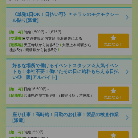
《単発1日OK！日払い可》＊チラシのモクモクシー
ル貼り[派遣]
[給 与]
時給1,500円～1,875円
[交通費]
■ 交通費規定内支給 ※派遣先による
気になる！
[勤務地]
天王寺駅から徒歩5分
/
大阪上本町駅から
徒歩5分
/
鶴橋駅から徒歩5分
/
…
好きな場所で働けるイベントスタッフ☆人気イベン
トも！来社不要！働いたその日に給料もらえる日払
い◎｜阪[アルバイト]
[給 与]
日給16,500円～
[勤務地]
兵庫県芦屋市船戸町（最寄り駅：芦屋駅）
気になる！
座り仕事！高時給！日勤のお仕事！製品の検査作業
[派遣]
[給 与]
時給1550円