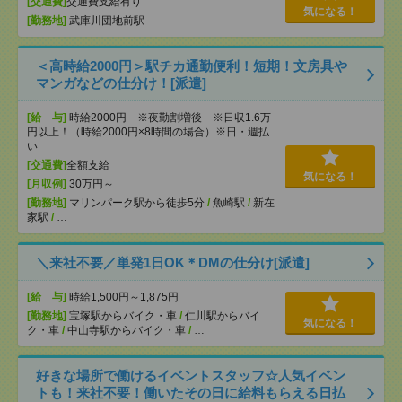
[交通費]
交通費支給有り
気になる！
[勤務地]
武庫川団地前駅
＜高時給2000円＞駅チカ通勤便利！短期！文房具や
マンガなどの仕分け！[派遣]
[給 与]
時給2000円 ※夜勤割増後 ※日収1.6万
円以上！（時給2000円×8時間の場合）※日・週払
い
[交通費]
全額支給
気になる！
[月収例]
30万円～
[勤務地]
マリンパーク駅から徒歩5分
/
魚崎駅
/
新在
家駅
/
…
＼来社不要／単発1日OK＊DMの仕分け[派遣]
[給 与]
時給1,500円～1,875円
[勤務地]
宝塚駅からバイク・車
/
仁川駅からバイ
気になる！
ク・車
/
中山寺駅からバイク・車
/
…
好きな場所で働けるイベントスタッフ☆人気イベン
トも！来社不要！働いたその日に給料もらえる日払