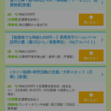
座り仕事！給与即払いOK！高時給！データ入力、品
質検査[派遣]
[給 与]
時給1500円
[交通費]
交通費支給有り
気になる！
[勤務地]
南公園駅から徒歩7分
【無資格でも時給1,830円～】夜間見守りヘルパー✨
訪問介護（週1日から／夜勤専従） /Jb[アルバイト]
[給 与]
時給1,830円～
[勤務地]
兵庫県芦屋市東山町（最寄り駅：芦屋駅）
気になる！
<タイパ抜群>研究活動の支援／大学スタッフ（日
勤）[派遣]
[給 与]
時給2200円 ※交通費全額支給（規定あ
り） 【月収例】30.8万円（20日勤務 ※残業なしの
場合）
[交通費]
交通費支給あり
気になる！
[勤務地]
ウッディタウン中央駅
/
新三田駅
/
三田(兵
庫県)駅