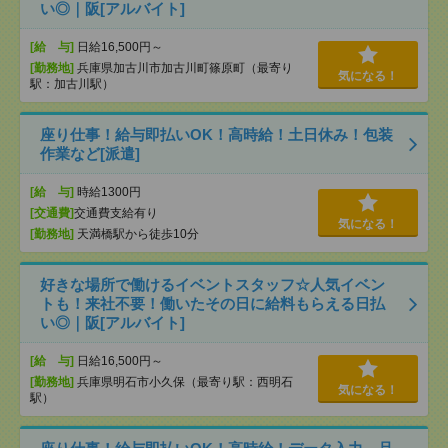
い◎｜阪[アルバイト]
[給 与]
日給16,500円～
[勤務地]
兵庫県加古川市加古川町篠原町（最寄り
気になる！
駅：加古川駅）
座り仕事！給与即払いOK！高時給！土日休み！包装
作業など[派遣]
[給 与]
時給1300円
[交通費]
交通費支給有り
気になる！
[勤務地]
天満橋駅から徒歩10分
好きな場所で働けるイベントスタッフ☆人気イベン
トも！来社不要！働いたその日に給料もらえる日払
い◎｜阪[アルバイト]
[給 与]
日給16,500円～
[勤務地]
兵庫県明石市小久保（最寄り駅：西明石
気になる！
駅）