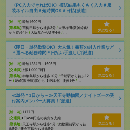
〈PC入力できればOK〉模試結果もくもく入力＃服
装ネイル自由＃短時間OK＃日払[派遣]
[給 与]
時給1600円
[勤務地]
西梅田駅から徒歩3分
/
大阪梅田(阪神線)駅
気になる！
から徒歩4分
/
大阪駅から徒歩4分
/
…
《即日・単発勤務OK》大人気！書類の封入作業など
＊選べる勤務時間＊日払い手渡し〇[派遣]
[給 与]
時給1284円～1605円
[交通費]
上限1,000円/日
気になる！
[勤務地]
御幣島駅から徒歩10分
/
千船駅から徒歩12
分
/
尼崎(阪神線)駅から【登録地】徒歩1分
/
…
≪単発＊1日から～≫天王寺動物園／ナイトズーの受
付案内メンバー大募集！[派遣]
[給 与]
1177円
[交通費]
1日450円迄の実費を支給
気になる！
[勤務地]
天王寺駅から徒歩5分
/
動物園前駅から徒
歩5分
/
新今宮駅から徒歩5分