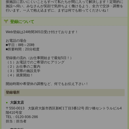
接施設に言いにくいこともすべて私たちが間に入って解決します！定期的に
施設へ伺い、みなさんが笑顔で気持ちよく働けるよう、全力で交渉・調整を
行います。一人で抱え込まずに、まずは何でも頼ってくださいね！
登録について
Web登録は24時間365日受け付けております！
お電話の場合
■平日：8時～20時
■所要時間：20分程度
登録後の流れ（お仕事開始まで最短5日！）
（１）お電話でのご希望のヒアリング
（２）お仕事のご案内
（３）実際の施設見学
（４）就業開始！
開始時期や希望休の調整など、何でもお伝え下さい！
登録場所
大阪支店
〒550-0013 大阪府大阪市西区新町1丁目3番12号 四ツ橋セントラルビル4
階410号室
TEL：0120-936-286
担当：担当者