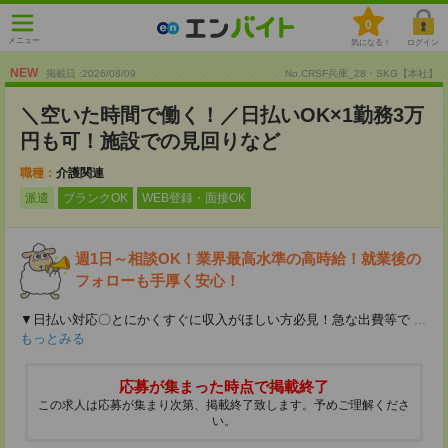
0
メニュー
気になる！
ログイン
NEW
掲載日 :2026
/
08
/
09
No.CRSF兵庫_28・SKG【本社】
＼空いた時間で働く！／日払いOK×1勤務3万
円も可！施設での見回りなど
職種：
介護関連
派遣
ブランクOK
WEB登録・面接OK
週1日～相談OK！業界最高水準の高時給！就業後の
フォローも手厚く安心！
▼日払い対応〇とにかくすぐに収入がほしい方必見！急な出費等で
...
もっとみる
応募が集まった時点で掲載終了
この求人は応募が集まり次第、掲載終了致します。予めご理解くださ
い。