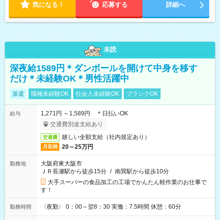
気になる！
応募する
詳細へ
未読
深夜給1589円＊ダンボールを開けて中身を移す
だけ＊未経験OK＊男性活躍中
派遣
職種未経験OK
社会人未経験OK
ブランクOK
1,271円 ～1,589円 ＊日払いOK
給与
交通費別途支給あり
嬉しい全額支給（社内規定あり）
交通費
20～25万円
月収例
大阪府東大阪市
勤務地
ＪＲ長瀬駅から徒歩15分
/
南巽駅から徒歩10分
大手スーパーの食品加工の工場でかんたん軽作業のお仕事で
す！
〈夜勤〉 0：00～翌8：30 実働：7.5時間 休憩：60分
勤務時間