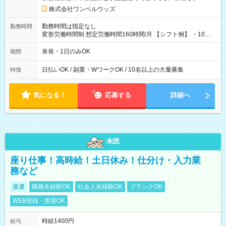
株式会社ワンベルウッズ
勤務時間は指定なし
勤務時間
変形労働時間制 想定労働時間160時間/月 【シフト例】 ・10：
00～20：00
単発・1日のみOK
期間
日払いOK / 副業・WワークOK / 10名以上の大量募集
特徴
気になる！
応募する
詳細へ
未読
座り仕事！高時給！土日休み！仕分け・入力業
務など
派遣
職種未経験OK
社会人未経験OK
ブランクOK
WEB登録・面接OK
時給1400円
給与