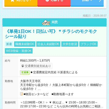
掲載日：2026.08.07
未読
《単発1日OK！日払い可》＊チラシのモクモク
シール貼り
派遣
職種未経験OK
社会人未経験OK
大学生歓迎
ブランクOK
WEB登録・面接OK
時給1,500円～1,875円
給与
交通費別途支給あり
■ 交通費規定内支給 ※派遣先による
交通費
大阪市天王寺区
勤務地
天王寺駅から徒歩5分
/
大阪上本町駅から徒歩5分
/
鶴橋駅か
ら徒歩5分
/
…
■物流センターなど ■勤務地選べます
＜1日3時間～OK！＞ ▼ 例えば… ▼ 15:00～18:00 15:00～
勤務時間
22:00 17:00～22:00 など こちら以外の時間もお気軽にご相談く