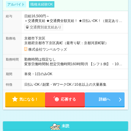
アルバイト
職種未経験OK
日給16,500円～
給与
＋交通費支給 ★交通費全額支給！ ★日払いOK！（規定あり） ┗
働いたその日に現金GET♪ お仕事後はコンビニATMから 日払
交通費別途支給あり
い分を引き落とせます！ 【試用期間】試用期間なし
京都市下京区
勤務地
京都府京都市下京区真町（最寄り駅：京都河原町駅）
株式会社ワンベルウッズ
勤務時間は指定なし
勤務時間
変形労働時間制 想定労働時間160時間/月 【シフト例】 ・10：
00～20：00
単発・1日のみOK
期間
日払いOK / 副業・WワークOK / 10名以上の大量募集
特徴
気になる！
応募する
詳細へ
未読