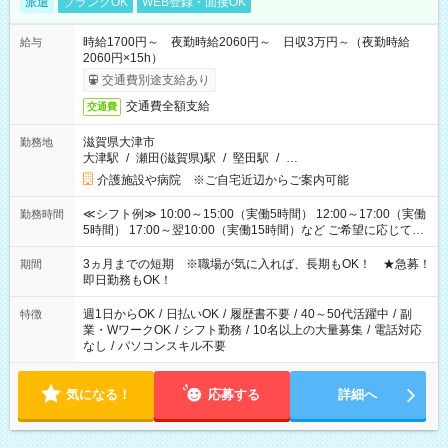
派遣
ブランクOK
WEB登録・面接OK
時給1700円～ 夜勤時給2060円～ 日収3万円～（夜勤時給
給与
2060円×15h）
交通費別途支給あり
交通費全額支給
交通費
滋賀県大津市
勤務地
大津駅
/
瀬田(滋賀県)駅
/
堅田駅
/
…
介護施設や病院 ※ご自宅近辺からご案内可能
≪シフト例≫ 10:00～15:00（実働5時間） 12:00～17:00（実働
勤務時間
5時間） 17:00～翌10:00（実働15時間）など ご希望に応じて、
働く時間は調整できます！ お気軽に担当へ相談ください！
3ヵ月までの短期 ※職場が気に入れば、長期もOK！ ★急募！
期間
即日勤務もOK！
週1日からOK
/
日払いOK
/
履歴書不要
/
40～50代活躍中
/
副
特徴
業・WワークOK
/
シフト勤務
/
10名以上の大量募集
/
電話対応
なし
/
パソコンスキル不要
気になる！
応募する
詳細へ