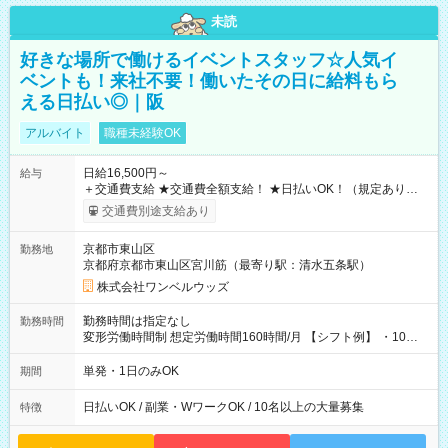
未読
好きな場所で働けるイベントスタッフ☆人気イ
ベントも！来社不要！働いたその日に給料もら
える日払い◎｜阪
アルバイト
職種未経験OK
日給16,500円～
給与
＋交通費支給 ★交通費全額支給！ ★日払いOK！（規定あり） ┗
働いたその日に現金GET♪ お仕事後はコンビニATMから 日払
交通費別途支給あり
い分を引き落とせます！ 【試用期間】試用期間なし
京都市東山区
勤務地
京都府京都市東山区宮川筋（最寄り駅：清水五条駅）
株式会社ワンベルウッズ
勤務時間は指定なし
勤務時間
変形労働時間制 想定労働時間160時間/月 【シフト例】 ・10：
00～20：00
単発・1日のみOK
期間
日払いOK / 副業・WワークOK / 10名以上の大量募集
特徴