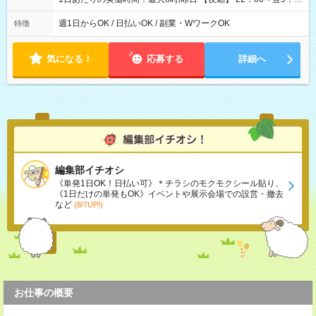
00 ※週1日～OK ／ 夜勤専従 ＊＊ 勤務時間例 ＊＊ ■22時か
ら翌7時 ■23時から翌8時 ■24時から翌9時 など ※上記の時間
週1日からOK / 日払いOK / 副業・WワークOK
特徴
内で8時間勤務（休憩1時間）ご利用者様により、時間は異なり
ます。 ※曜日固定（毎週同じ曜日での勤務となります）
気になる！
応募する
詳細へ
編集部イチオシ
《単発1日OK！日払い可》＊チラシのモクモクシール貼り、
《1日だけの単発もOK》イベントや展示会場での設営・撤去
など
(8/7UP!)
お仕事の概要