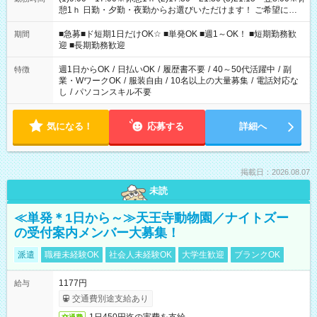
憩1ｈ 日勤・夕勤・夜勤からお選びいただけます！ ご希望に合
わせて働けるお仕事です(*^^*) 【その他選べる勤務時間】 8-17
時/9-17時/9-18時/10-18時/11-21時/18-22時/20-翌4時/21-翌5
■急募■ド短期1日だけOK☆ ■単発OK ■週1～OK！ ■短期勤務歓
期間
時/22-翌6時/0-翌8時 ご自身のご都合で選んで頂ける完全自由シ
迎 ■長期勤務歓迎
フト！
週1日からOK
/
日払いOK
/
履歴書不要
/
40～50代活躍中
/
副
特徴
業・WワークOK
/
服装自由
/
10名以上の大量募集
/
電話対応な
し
/
パソコンスキル不要
気になる！
応募する
詳細へ
掲載日：2026.08.07
未読
≪単発＊1日から～≫天王寺動物園／ナイトズー
の受付案内メンバー大募集！
派遣
職種未経験OK
社会人未経験OK
大学生歓迎
ブランクOK
1177円
給与
交通費別途支給あり