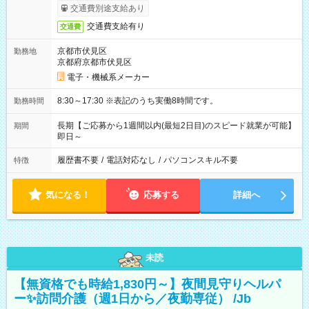
交通費別途支給あり
交通費支給有り
交通費
京都市伏見区
勤務地
京都府京都市伏見区
電子・機械系メーカー
8:30～17:30 ※表記のうち実働8時間です。
勤務時間
長期【ご応募から1週間以内(最短2日目)のスピード就業が可能】
期間
即日～
履歴書不要
/
電話対応なし
/
パソコンスキル不要
特徴
気になる！
応募する
詳細へ
未読
【無資格でも時給1,830円～】夜間見守りヘルパ
ー✨訪問介護（週1日から／夜勤専従） /Jb