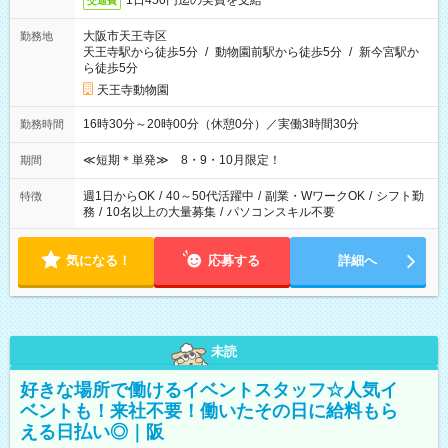
1日450円迄の実費を支給
交通費
大阪市天王寺区
勤務地
天王寺駅から徒歩5分
/
動物園前駅から徒歩5分
/
新今宮駅か
ら徒歩5分
天王寺動物園
16時30分～20時00分（休憩0分）／実働3時間30分
勤務時間
≪短期＊単発≫ 8・9・10月限定！
期間
週1日からOK
/
40～50代活躍中
/
副業・WワークOK
/
シフト勤
特徴
務
/
10名以上の大量募集
/
パソコンスキル不要
気になる！
応募する
詳細へ
未読
好きな場所で働けるイベントスタッフ☆人気イ
ベントも！来社不要！働いたその日に給料もら
える日払い◎｜阪