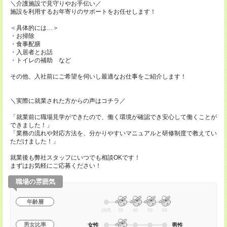
＼介護施設で見守りやお手伝い／
施設を利用するお年寄りのサポートをお任せします！
＜具体的には…＞
・お掃除
・食事配膳
・入居者とお話
・トイレの補助 など
その他、入社前にご希望を伺いし最適なお仕事をご紹介します！
＼実際に就業された方からの声はコチラ／
「就業前に職場見学ができたので、働く環境が確認でき安心して働くことが
できました！」
「業務の流れや対応方法を、分かりやすいマニュアルと研修制度で教えてい
ただけました！」
就業後も弊社スタッフにいつでも相談OKです！
まずはお気軽にご応募ください！
職場の雰囲気
年齢層
20代
30
40
50
60
男女比率
女性
男性