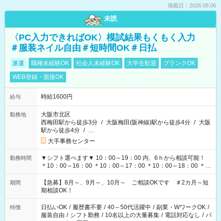
掲載日：2026.08.06
未読
〈PC入力できればOK〉模試結果もくもく入力
＃服装ネイル自由＃短時間OK＃日払
派遣
職種未経験OK
社会人未経験OK
大学生歓迎
ブランクOK
WEB登録・面接OK
時給1600円
給与
大阪市北区
勤務地
西梅田駅から徒歩3分
/
大阪梅田(阪神線)駅から徒歩4分
/
大阪
駅から徒歩4分
/
…
大手事務センター
▼シフト選べます▼ 10：00～19：00 内、6ｈから相談可能！
勤務時間
＊10：00～16：00 ＊10：00～17：00 ＊10：00～18：00 ＊
11：00～19：00 ＊12：00～19：00 ＊13：00～19：00
【急募】8月～、9月～、10月～ ご相談OKです ＃2カ月～短
期間
期相談OK！
日払いOK
/
履歴書不要
/
40～50代活躍中
/
副業・WワークOK
/
特徴
服装自由
/
シフト勤務
/
10名以上の大量募集
/
電話対応なし
/
パ