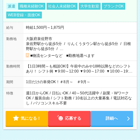
派遣
職種未経験OK
社会人未経験OK
大学生歓迎
ブランクOK
WEB登録・面接OK
時給1,500円～1,875円
給与
大阪府泉佐野市
勤務地
泉佐野駅から徒歩5分
/
りんくうタウン駅から徒歩5分
/
日根
野駅から徒歩5分
/
…
■物流センターなど ■勤務地選べます
【1日3時間～も相談OK!】午前中のみや18時以降などのシフト
勤務時間
あり！ シフト例 ▼9:00～12:00 ▼9:00～17:00 ▼10:00～19:00
▼18:00～21:00
1日だけの単発OK！＃8月～ ＃9月～
期間
週1日からOK
/
日払いOK
/
40～50代活躍中
/
副業・Wワーク
特徴
OK
/
服装自由
/
シフト勤務
/
10名以上の大量募集
/
電話対応な
し
/
パソコンスキル不要
気になる！
応募する
詳細へ