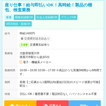
座り仕事！給与即払いOK！高時給！製品の梱
包、検査業務
派遣
職種未経験OK
社会人未経験OK
ブランクOK
WEB登録・面接OK
時給1400円
給与
交通費別途支給あり
交通費支給有り
交通費
大阪府寝屋川市
勤務地
寝屋川市駅から徒歩5分
電子・機械系メーカー
10:00～16:00 10:00～17:00 ※表記のうち実働5時間から6時間で
勤務時間
す。
長期【ご応募から1週間以内(最短2日目)のスピード就業が可能】
期間
即日～
日払いOK
/
履歴書不要
/
電話対応なし
/
パソコンスキル不要
特徴
気になる！
応募する
詳細へ