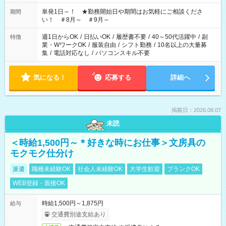
ださい！
単発1日～！ ★勤務開始日や期間はお気軽にご相談くださ
期間
い！ ＃8月～ ＃9月～
週1日からOK
/
日払いOK
/
履歴書不要
/
40～50代活躍中
/
副
特徴
業・WワークOK
/
服装自由
/
シフト勤務
/
10名以上の大量募
集
/
電話対応なし
/
パソコンスキル不要
気になる！
応募する
詳細へ
掲載日：2026.08.07
未読
＜時給1,500円～＊好きな時にお仕事＞文房具の
モクモク仕分け
派遣
職種未経験OK
社会人未経験OK
大学生歓迎
ブランクOK
WEB登録・面接OK
時給1,500円～1,875円
給与
交通費別途支給あり