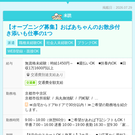
掲載日：2026.07.29
未読
【オープニング募集】おばあちゃんのお散歩付
き添いも仕事の1つ
派遣
職種未経験OK
社会人未経験OK
ブランクOK
WEB登録・面接OK
無資格未経験：時給1450円～ ■週払いOK ■扶養内OK ■日
給与
収1万1600円以上
交通費別途支給あり
交通費全額支給
交通費
京都市中京区
勤務地
京都市役所前駅
/
烏丸御池駅
/
円町駅
/
…
≪自宅からドアtoドアで30分以内！≫ご希望の勤務地を紹介
します。
9:00～18:00（休憩60分） ■ご希望があれば下記シフトもOK！
勤務時間
早番 7:00～16:00 遅番 10:00～19:00 夜勤 16:30～翌9:30 「家族
と休みを合わせたい」 「余裕を持って夕飯の準備がしたい」
「できれば残業はしたくない」 など、ご希望を教えてください