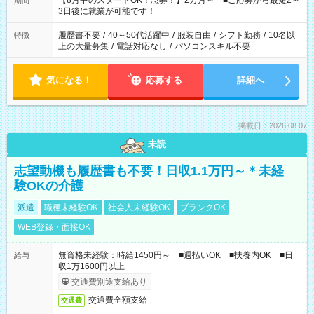
【8月中のスタートOK！急募！】2カ月～ ■ご応募から最短2～
期間
ね。 ※Wワーク希望の方へ 今ご覧のお仕事で希望する勤務時間
3日後に就業が可能です！
と、もう1つのお仕事の勤務時間。 合計で週40時間を超える場
合は応募できません。
履歴書不要
/
40～50代活躍中
/
服装自由
/
シフト勤務
/
10名以
特徴
上の大量募集
/
電話対応なし
/
パソコンスキル不要
気になる！
応募する
詳細へ
掲載日：2026.08.07
未読
志望動機も履歴書も不要！日収1.1万円～＊未経
験OKの介護
派遣
職種未経験OK
社会人未経験OK
ブランクOK
WEB登録・面接OK
無資格未経験：時給1450円～ ■週払いOK ■扶養内OK ■日
給与
収1万1600円以上
交通費別途支給あり
交通費全額支給
交通費