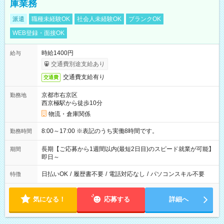
庫業務
派遣
職種未経験OK
社会人未経験OK
ブランクOK
WEB登録・面接OK
時給1400円
給与
交通費別途支給あり
交通費支給有り
交通費
京都市右京区
勤務地
西京極駅から徒歩10分
物流・倉庫関係
8:00～17:00 ※表記のうち実働8時間です。
勤務時間
長期【ご応募から1週間以内(最短2日目)のスピード就業が可能】
期間
即日～
日払いOK
/
履歴書不要
/
電話対応なし
/
パソコンスキル不要
特徴
気になる！
応募する
詳細へ