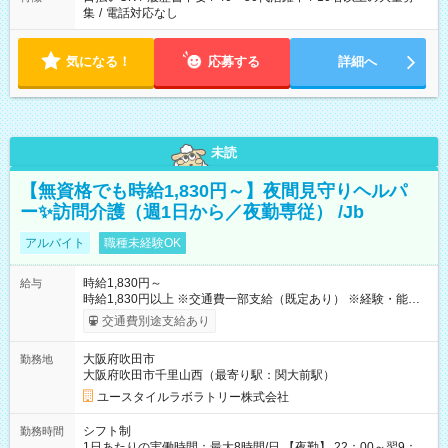
集
/
電話対応なし
気になる！
応募する
詳細へ
未読
【無資格でも時給1,830円～】夜間見守りヘルパ
ー✨訪問介護（週1日から／夜勤専従） /Jb
アルバイト
職種未経験OK
時給1,830円～
給与
時給1,830円以上 ※交通費一部支給（既定あり） ※経験・能力を
考慮して決定します 【収入例】 週1回勤務の場合：1,830円×8時
交通費別途支給あり
間×4回=5万8,560円 週3回勤務の場合：1,830円×8時間×12回
=17万5,680円 【試用期間】試用期間あり 試用期間の長さ：2ヶ
大阪府吹田市
勤務地
月 ※ 雇用形態と給与に、本採用時と異なる部分があります。 雇
大阪府吹田市千里山西（最寄り駅：関大前駅）
用形態：本採用時と同じです。 給与：時給 1,610円以上
ユースタイルラボラトリー株式会社
シフト制
勤務時間
1日あたりの実働時間：最大8時間/日 【夜勤】 22：00～翌9：