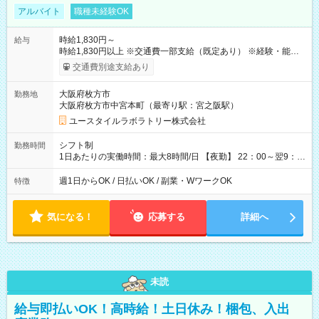
アルバイト
職種未経験OK
時給1,830円～
給与
時給1,830円以上 ※交通費一部支給（既定あり） ※経験・能力を
考慮して決定します 【収入例】 週1回勤務の場合：1,830円×8時
交通費別途支給あり
間×4回=5万8,560円 週3回勤務の場合：1,830円×8時間×12回
=17万5,680円 【試用期間】試用期間あり 試用期間の長さ：2ヶ
大阪府枚方市
勤務地
月 ※ 雇用形態と給与に、本採用時と異なる部分があります。 雇
大阪府枚方市中宮本町（最寄り駅：宮之阪駅）
用形態：本採用時と同じです。 給与：時給 1,610円以上
ユースタイルラボラトリー株式会社
シフト制
勤務時間
1日あたりの実働時間：最大8時間/日 【夜勤】 22：00～翌9：
00 ※週1日～OK ／ 夜勤専従 ＊＊ 勤務時間例 ＊＊ ■22時か
ら翌7時 ■23時から翌8時 ■24時から翌9時 など ※上記の時間
週1日からOK / 日払いOK / 副業・WワークOK
特徴
内で8時間勤務（休憩1時間）ご利用者様により、時間は異なり
ます。 ※曜日固定（毎週同じ曜日での勤務となります）
気になる！
応募する
詳細へ
未読
給与即払いOK！高時給！土日休み！梱包、入出