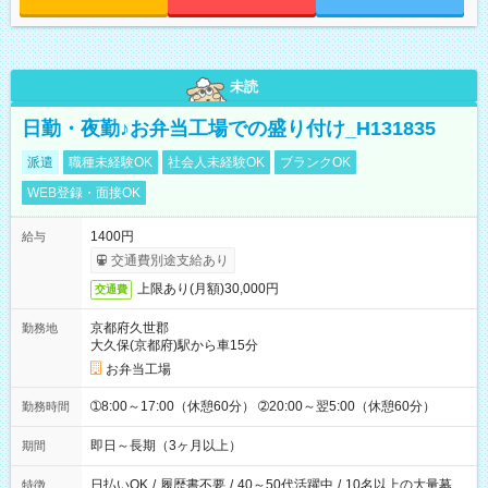
未読
日勤・夜勤♪お弁当工場での盛り付け_H131835
派遣
職種未経験OK
社会人未経験OK
ブランクOK
WEB登録・面接OK
1400円
給与
交通費別途支給あり
上限あり(月額)30,000円
交通費
京都府久世郡
勤務地
大久保(京都府)駅から車15分
お弁当工場
➀8:00～17:00（休憩60分） ➁20:00～翌5:00（休憩60分）
勤務時間
即日～長期（3ヶ月以上）
期間
日払いOK
/
履歴書不要
/
40～50代活躍中
/
10名以上の大量募
特徴