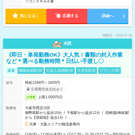
ソコンスキル不要
気になる！
応募する
詳細へ
掲載日：2026.07.30
未読
《即日・単発勤務OK》大人気！書類の封入作業
など＊選べる勤務時間＊日払い手渡し〇
派遣
職種未経験OK
社会人未経験OK
大学生歓迎
ブランクOK
時給1284円～1605円
給与
交通費別途支給あり
上限1,000円/日
交通費
大阪市西淀川区
勤務地
御幣島駅から徒歩10分
/
千船駅から徒歩12分
/
尼崎(阪神線)駅
から【登録地】徒歩1分
/
…
兵庫・大阪エリアの物流倉庫内
(1)9:00～17:00※休憩1ｈ (2)17:30～21:30 (3)21:15～翌8:00※休
勤務時間