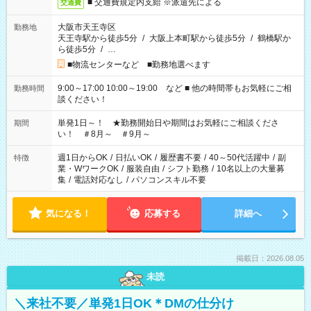
■ 交通費規定内支給 ※派遣先による
交通費
大阪市天王寺区
勤務地
天王寺駅から徒歩5分
/
大阪上本町駅から徒歩5分
/
鶴橋駅か
ら徒歩5分
/
…
■物流センターなど ■勤務地選べます
9:00～17:00 10:00～19:00 など ■ 他の時間帯もお気軽にご相
勤務時間
談ください！
単発1日～！ ★勤務開始日や期間はお気軽にご相談くださ
期間
い！ ＃8月～ ＃9月～
週1日からOK
/
日払いOK
/
履歴書不要
/
40～50代活躍中
/
副
特徴
業・WワークOK
/
服装自由
/
シフト勤務
/
10名以上の大量募
集
/
電話対応なし
/
パソコンスキル不要
気になる！
応募する
詳細へ
掲載日：2026.08.05
未読
＼来社不要／単発1日OK＊DMの仕分け