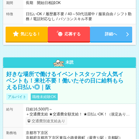
長期 開始日相談OK
期間
日払いOK
/
履歴書不要
/
40～50代活躍中
/
服装自由
/
シフト勤
特徴
務
/
電話対応なし
/
パソコンスキル不要
気になる！
応募する
詳細へ
未読
好きな場所で働けるイベントスタッフ☆人気イ
ベントも！来社不要！働いたその日に給料もら
える日払い◎｜阪
アルバイト
職種未経験OK
日給16,500円～
給与
＋交通費支給 ★交通費全額支給！ ★日払いOK！（規定あり） ┗
働いたその日に現金GET♪ お仕事後はコンビニATMから 日払
交通費別途支給あり
い分を引き落とせます！ 【試用期間】試用期間なし
京都市下京区
勤務地
京都府京都市下京区東塩小路釜殿町（最寄り駅：京都駅）