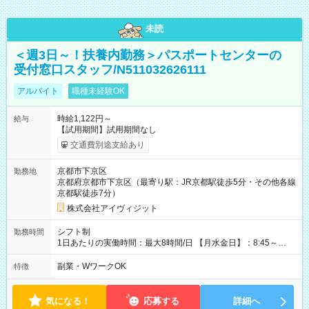
未読
＜週3日～！扶養内勤務＞パスポートセンターの
受付窓口スタッフ/N511032626111
アルバイト
職種未経験OK
時給1,122円～
給与
【試用期間】試用期間なし
交通費別途支給あり
京都市下京区
勤務地
京都府京都市下京区（最寄り駅：JR京都駅徒歩5分・その他各線
京都駅徒歩7分）
株式会社アイヴィジット
シフト制
勤務時間
1日あたりの実働時間：最大8時間/日 【月水金日】：8:45～
16:30 【火木】：8:45～19:00 週3日～OK、シフト制 ※扶養内
勤務OK ※月1回～2回程度、日曜日出勤をお願いします。 ※時間
副業・WワークOK
特徴
内にて5時間～のシフト組み合わせ※固定シフトではございませ
ん。
気になる！
応募する
詳細へ