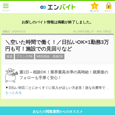
0
メニュー
気になる！
ログイン
お探しのバイト情報は掲載が終了しました。
掲載日 :2026
/
07
/
15
No.CRSF京都_07・SKG【本社】
＼空いた時間で働く！／日払いOK×1勤務3万
円も可！施設での見回りなど
派遣
ブランクOK
WEB登録・面接OK
週1日～相談OK！業界最高水準の高時給！就業後の
フォローも手厚く安心！
▼日払い対応〇とにかくすぐに収入がほしい方必見！急な出費等で
...
もっとみる
あなたの閲覧履歴からのオススメ