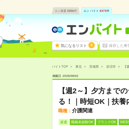
エン派遣
3356
件
エン バイト
6373
件
0
気になるリスト
保存した希
バイトTOP
東北
宮城県
岩沼市
【週
掲載日 :
2026
/
08
/
02
【週2～】夕方まで
る！｜時短OK｜扶養
介護関連
職種：
派遣
職種未経験OK
ブランクOK
WEB