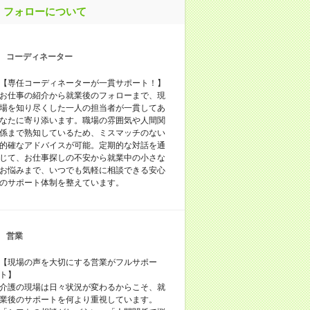
フォローについて
コーディネーター
【専任コーディネーターが一貫サポート！】
お仕事の紹介から就業後のフォローまで、現
場を知り尽くした一人の担当者が一貫してあ
なたに寄り添います。職場の雰囲気や人間関
係まで熟知しているため、ミスマッチのない
的確なアドバイスが可能。定期的な対話を通
じて、お仕事探しの不安から就業中の小さな
お悩みまで、いつでも気軽に相談できる安心
のサポート体制を整えています。
営業
【現場の声を大切にする営業がフルサポー
ト】
介護の現場は日々状況が変わるからこそ、就
業後のサポートを何より重視しています。