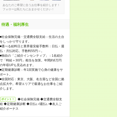
あなたのご希望に合うお仕事を紹介します！
フォローは私たちにおまかせください！
待遇・福利厚生
■社会保険完備・交通費全額支給：生活の土台
をしっかり守ります。
■選べる給料日と業界最安級手数料：日払・週
払・月払対応。手数料55円～。
■独自の「ご紹介インセンティブ」：1名紹介
で「時給＋30円」相当を加算。年間約6万円
の年収UPも見込めます。
■定期健康診断：年1回実施で心身の健康をサ
ポート。
■全国対応：東京、大阪、名古屋など全国に拠
点拡大中。希望エリアで最適なお仕事をご紹
介します。
◆社会保険完備 ◆交通費全額支
ポイント！
給 ◆定期健康診断 ◆日払い/週払い◆友人ご
紹介ボーナス