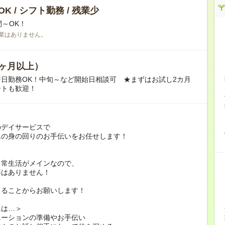
K / シフト勤務 / 残業少
間～OK！
業はありません。
ヶ月以上）
日勤務OK！中旬～など開始日相談可 ★まずはお試し2カ月
ートも歓迎！
のデイサービスで
んの身の回りのお手伝いをお任せします！
日常生活がメインなので、
事はありません！
きることからお願いします！
には…＞
エーションの準備やお手伝い