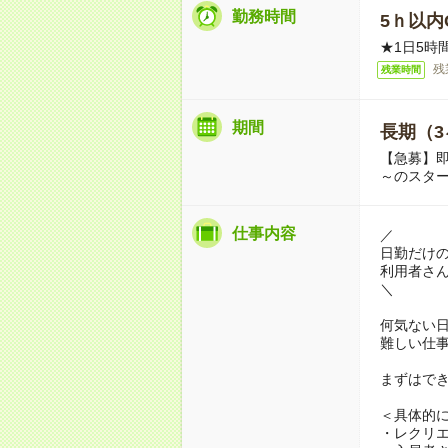
勤務時間
5ｈ以内O
★1日5時
残
残業時間
期間
長期（3
【急募】即
～のスタ
仕事内容
／
日勤だけ
利用者さ
＼
何気ない
難しい仕
まずはで
＜具体的
・レクリ