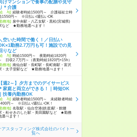
向けマンションで食事の配膳や見守
り＊介護
[給 与]
経験者時給1500円～ 介護福祉士時
給1550円～ ※日払い/週払いOK
[勤務地]
泉中央駅・八乙女駅・黒松(宮城県)
駅など ★勤務地選べます！
＼空いた時間で働く！／日払い
OK×1勤務2.7万円も可！施設での見
回りなど
[給 与]
時給1500円～ 夜勤時給1820円
～ 日収2.7万円～（夜勤時給1820円×15h）
[勤務地]
南仙台駅・長町駅・長町南駅・富沢
駅・太子堂駅など ★勤務地選べます！
【週2～】夕方までのデイサービス
＊家庭と両立ができる！｜時短OK
｜扶養内勤務OK
[給 与]
経験者時給1500円～ 未経験者時給
1400円～ ※日払い/週払いOK！
[勤務地]
名取駅・仙台空港(鉄道)駅・館腰
駅・杜せきのした駅・美田園駅など ★勤務
地選べます！
ケアスタッフィング株式会社のバイト一
覧へ