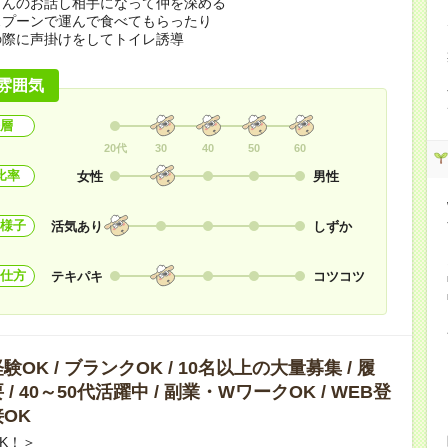
さんのお話し相手になって仲を深める
スプーンで運んで食べてもらったり
の際に声掛けをしてトイレ誘導
雰囲気
層
20代
30
40
50
60
比率
女性
男性
様子
活気あり
しずか
仕方
テキパキ
コツコツ
OK / ブランクOK / 10名以上の大量募集 / 履
/ 40～50代活躍中 / 副業・WワークOK / WEB登
OK
K！＞