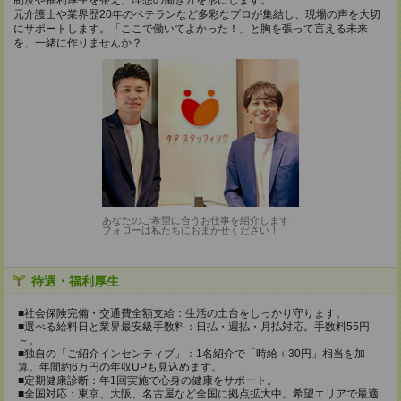
制度や福利厚生を整え、理想の働き方を形にします。
元介護士や業界歴20年のベテランなど多彩なプロが集結し、現場の声を大切
にサポートします。「ここで働いてよかった！」と胸を張って言える未来
を、一緒に作りませんか？
あなたのご希望に合うお仕事を紹介します！
フォローは私たちにおまかせください！
待遇・福利厚生
■社会保険完備・交通費全額支給：生活の土台をしっかり守ります。
■選べる給料日と業界最安級手数料：日払・週払・月払対応。手数料55円
～。
■独自の「ご紹介インセンティブ」：1名紹介で「時給＋30円」相当を加
算。年間約6万円の年収UPも見込めます。
■定期健康診断：年1回実施で心身の健康をサポート。
■全国対応：東京、大阪、名古屋など全国に拠点拡大中。希望エリアで最適