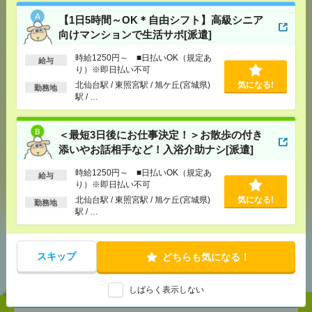
【1日5時間～OK＊自由シフト】高級シニア
向けマンションで生活サポ[派遣]
応募ページへ
時給1250円～ ■日払いOK（規定あ
給与
り）※即日払い不可
北仙台駅 / 東照宮駅 / 旭ケ丘(宮城県)
気になる!
勤務地
駅 / …
気になる！
＜最短3日後にお仕事決定！＞お散歩の付き
メール
LINE
添いやお話相手など！入浴介助ナシ[派遣]
で送る
で送る
時給1250円～ ■日払いOK（規定あ
給与
り）※即日払い不可
シェア
ツイート
ブックマーク
北仙台駅 / 東照宮駅 / 旭ケ丘(宮城県)
気になる!
勤務地
駅 / …
あなたの閲覧履歴からの
スキップ
どちらも気になる！
おすすめ
しばらく表示しない