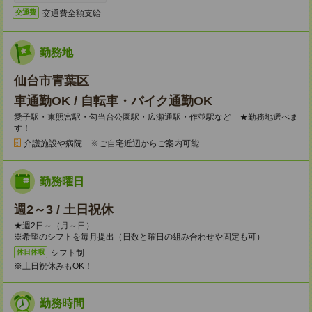
交通費全額支給
交通費
勤務地
仙台市青葉区
車通勤OK / 自転車・バイク通勤OK
愛子駅・東照宮駅・勾当台公園駅・広瀬通駅・作並駅など ★勤務地選べま
す！
介護施設や病院 ※ご自宅近辺からご案内可能
勤務曜日
週2～3 / 土日祝休
★週2日～（月～日）
※希望のシフトを毎月提出（日数と曜日の組み合わせや固定も可）
シフト制
休日休暇
※土日祝休みもOK！
勤務時間