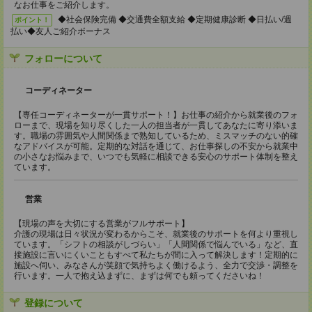
なお仕事をご紹介します。
◆社会保険完備 ◆交通費全額支給 ◆定期健康診断 ◆日払い/週
ポイント！
払い◆友人ご紹介ボーナス
フォローについて
コーディネーター
【専任コーディネーターが一貫サポート！】お仕事の紹介から就業後のフォ
ローまで、現場を知り尽くした一人の担当者が一貫してあなたに寄り添いま
す。職場の雰囲気や人間関係まで熟知しているため、ミスマッチのない的確
なアドバイスが可能。定期的な対話を通じて、お仕事探しの不安から就業中
の小さなお悩みまで、いつでも気軽に相談できる安心のサポート体制を整え
ています。
営業
【現場の声を大切にする営業がフルサポート】
介護の現場は日々状況が変わるからこそ、就業後のサポートを何より重視し
ています。「シフトの相談がしづらい」「人間関係で悩んでいる」など、直
接施設に言いにくいこともすべて私たちが間に入って解決します！定期的に
施設へ伺い、みなさんが笑顔で気持ちよく働けるよう、全力で交渉・調整を
行います。一人で抱え込まずに、まずは何でも頼ってくださいね！
登録について