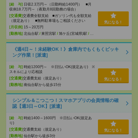
[給 与]
日収2.3万円～（日勤時給1400円） ■月
収例18.7万円～（夜勤月8回勤務の場合）
[交通費]
交通費全額支給 ■ガソリン代も全額支給
（規定あり） ■無料駐車場もご相談ください
気になる！
[月収例]
15～20万円
[勤務地]
北仙台駅
/
東照宮駅
/
旭ケ丘(宮城県)駅
/
…
《週4日～！未経験OK！》倉庫内でもくもくピッキ
ング作業！[派遣]
[給 与]
時給1200円～ ※日払いOK(規定あり) ※
スキルにより応相談
[交通費]
交通費支給（規定あり）
気になる！
[勤務地]
南仙台駅から徒歩15分
シンプル＆こつこつ！スマホアプリの会員情報の確
認【週3日～OK】[派遣]
[給 与]
時給1400～1600円 ※日払いOK(規定あ
り)
[交通費]
交通費支給（規定あり）
気になる！
[勤務地]
仙台駅から徒歩3分