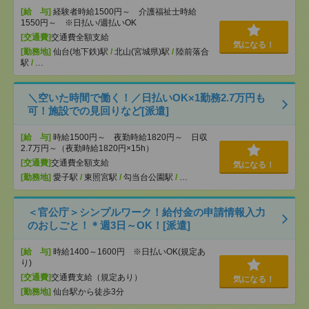
[給 与]
経験者時給1500円～ 介護福祉士時給
1550円～ ※日払い/週払いOK
[交通費]
交通費全額支給
気になる！
[勤務地]
仙台(地下鉄)駅
/
北山(宮城県)駅
/
陸前落合
駅
/
…
＼空いた時間で働く！／日払いOK×1勤務2.7万円も
可！施設での見回りなど[派遣]
[給 与]
時給1500円～ 夜勤時給1820円～ 日収
2.7万円～（夜勤時給1820円×15h）
[交通費]
交通費全額支給
気になる！
[勤務地]
愛子駅
/
東照宮駅
/
勾当台公園駅
/
…
＜官公庁＞シンプルワーク！給付金の申請情報入力
のおしごと！＊週3日～OK！[派遣]
[給 与]
時給1400～1600円 ※日払いOK(規定あ
り)
[交通費]
交通費支給（規定あり）
気になる！
[勤務地]
仙台駅から徒歩3分