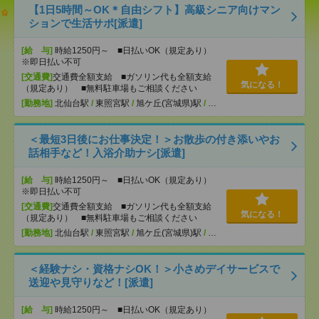
【1日5時間～OK＊自由シフト】高級シニア向けマン
ションで生活サポ[派遣]
[給 与]
時給1250円～ ■日払いOK（規定あり）
※即日払い不可
[交通費]
交通費全額支給 ■ガソリン代も全額支給
気になる！
（規定あり） ■無料駐車場もご相談ください
[勤務地]
北仙台駅
/
東照宮駅
/
旭ケ丘(宮城県)駅
/
…
＜最短3日後にお仕事決定！＞お散歩の付き添いやお
話相手など！入浴介助ナシ[派遣]
[給 与]
時給1250円～ ■日払いOK（規定あり）
※即日払い不可
[交通費]
交通費全額支給 ■ガソリン代も全額支給
気になる！
（規定あり） ■無料駐車場もご相談ください
[勤務地]
北仙台駅
/
東照宮駅
/
旭ケ丘(宮城県)駅
/
…
＜経験ナシ・資格ナシOK！＞小さめデイサービスで
送迎や見守りなど！[派遣]
[給 与]
時給1250円～ ■日払いOK（規定あり）