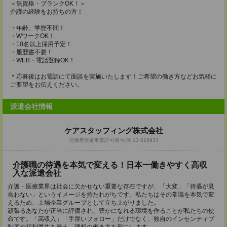
＜無資格・ブランクOK！＞
介護の経験をお持ちの方！
・年齢、学歴不問！
・WワークOK！
・10名以上採用予定！
・履歴書不要！
・WEB・電話登録OK！
＊応募後はお電話にて面談を実施いたします！ご希望の働き方などお気軽に
ご要望をお伝えください。
派遣会社情報
ケアスタッフィング株式会社
労働者派遣事業許可番号:派 13-316934
介護職の待遇を本気で変える！日本一働きやすく高収
入な派遣会社
介護・医療業界は社会に欠かせない重要な存在ですが、「大変」「待遇が見
合わない」というイメージを持たれがちです。私たちはその常識を本気で変
えるため、上場企業グループとして立ち上がりました。
頑張るあなたが正当に評価され、豊かになれる環境を作ることが私たちの使
命です。「高収入」「手厚いフォロー」だけでなく、独自のインセンティブ