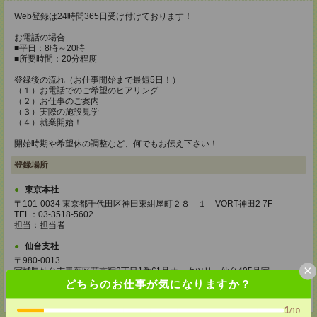
Web登録は24時間365日受け付けております！
お電話の場合
■平日：8時～20時
■所要時間：20分程度
登録後の流れ（お仕事開始まで最短5日！）
（１）お電話でのご希望のヒアリング
（２）お仕事のご案内
（３）実際の施設見学
（４）就業開始！
開始時期や希望休の調整など、何でもお伝え下さい！
登録場所
東京本社
〒101-0034 東京都千代田区神田東紺屋町２８－１ VORT神田2 7F
TEL：03-3518-5602
担当：担当者
仙台支社
〒980-0013
×
宮城県仙台市青葉区花京院2丁目1番61号オークツリー仙台405号室
TEL：0120-936-286
どちらのお仕事が気になりますか？
担当：担当者
1
/10