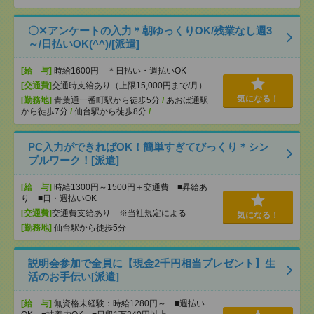
〇✕アンケートの入力＊朝ゆっくりOK/残業なし週3
～/日払いOK(^^)/[派遣]
[給 与]
時給1600円 ＊日払い・週払いOK
[交通費]
交通時支給あり（上限15,000円まで/月）
気になる！
[勤務地]
青葉通一番町駅から徒歩5分
/
あおば通駅
から徒歩7分
/
仙台駅から徒歩8分
/
…
PC入力ができればOK！簡単すぎてびっくり＊シン
プルワーク！[派遣]
[給 与]
時給1300円～1500円＋交通費 ■昇給あ
り ■日・週払いOK
[交通費]
交通費支給あり ※当社規定による
気になる！
[勤務地]
仙台駅から徒歩5分
説明会参加で全員に【現金2千円相当プレゼント】生
活のお手伝い[派遣]
[給 与]
無資格未経験：時給1280円～ ■週払い