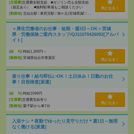
[交通費]
交通費全額支給 ■ガソリン代も全額支給
（規定あり） ■無料駐車場もご相談ください
気になる！
[勤務地]
北仙台駅
/
東照宮駅
/
旭ケ丘(宮城県)駅
/
…
＜厚生労働省のお仕事・短期・週3日～OK＞宮城
県・労働保険ご案内スタッフ/Q311070426092[アルバ
イト]
[給 与]
時給1,300円～
[勤務地]
宮城県仙台市青葉区
気になる！
座り仕事！給与即払いOK！土日休み！日勤のお仕
事！目視検査[派遣]
[給 与]
時給1099円
[交通費]
交通費支給有り
気になる！
[勤務地]
愛子駅から車7分
入浴ナシ＊夜勤でゆったり見守りだけ＊週1日～無理
なく働ける[派遣]