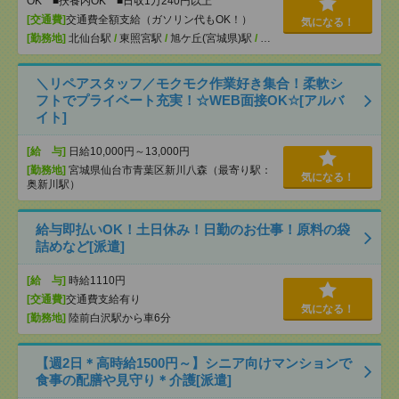
OK ■扶養内OK ■日収1万240円以上
[交通費]
交通費全額支給（ガソリン代もOK！）
気になる！
[勤務地]
北仙台駅
/
東照宮駅
/
旭ケ丘(宮城県)駅
/
…
＼リペアスタッフ／モクモク作業好き集合！柔軟シ
フトでプライベート充実！☆WEB面接OK☆[アルバ
イト]
[給 与]
日給10,000円～13,000円
[勤務地]
宮城県仙台市青葉区新川八森（最寄り駅：
気になる！
奥新川駅）
給与即払いOK！土日休み！日勤のお仕事！原料の袋
詰めなど[派遣]
[給 与]
時給1110円
[交通費]
交通費支給有り
気になる！
[勤務地]
陸前白沢駅から車6分
【週2日＊高時給1500円～】シニア向けマンションで
食事の配膳や見守り＊介護[派遣]