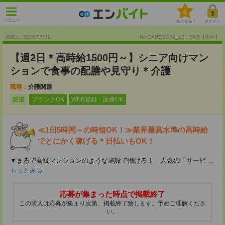
0
メニュー
気になる！
ログイン
掲載日 :2026
/
07
/
31
No.CARES宮城_13・SNR【本社】
【週2日＊高時給1500円～】シニア向けマン
ションで食事の配膳や見守り＊介護
職種：
介護関連
派遣
ブランクOK
WEB登録・面接OK
≪1日5時間～の時短OK！≫業界最高水準の高時給
でとにかく稼げる＊日払いもOK！
▼まるで高級マンションのような施設で働ける！ 人気の「サービ
...
もっとみる
応募が集まった時点で掲載終了
この求人は応募が集まり次第、掲載終了致します。予めご理解くださ
い。