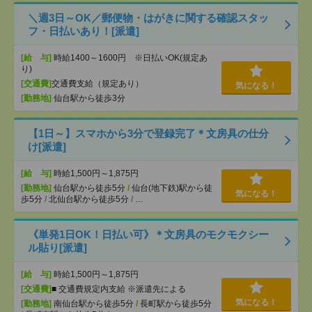
＼週3日～OK／郵便物・はがきに関する確認スタッ
フ・日払いあり！[派遣]
[給 与]
時給1400～1600円 ※日払いOK(規定あ
り)
[交通費]
交通費支給（規定あり）
気になる！
[勤務地]
仙台駅から徒歩3分
【1日～】スマホから3分で登録完了＊文房具の仕分
け[派遣]
[給 与]
時給1,500円～1,875円
[勤務地]
仙台駅から徒歩5分
/
仙台(地下鉄)駅から徒
気になる！
歩5分
/
北仙台駅から徒歩5分
/
…
《単発1日OK！日払い可》＊文房具のモクモクシー
ル貼り[派遣]
[給 与]
時給1,500円～1,875円
[交通費]
■ 交通費規定内支給 ※派遣先による
気になる！
[勤務地]
南仙台駅から徒歩5分
/
長町駅から徒歩5分