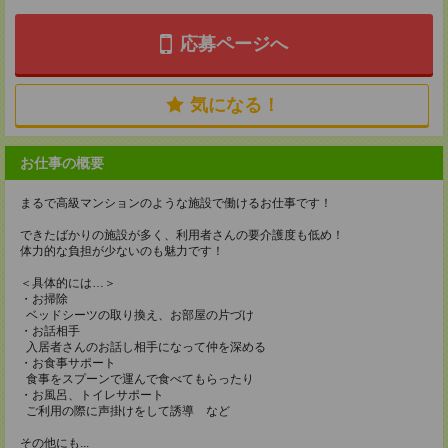
応募ページへ
気になる！
お仕事の概要
まるで高級マンションのような施設で働けるお仕事です！
できたばかりの施設が多く、利用者さんの要介護度も低め！
体力的な負担が少ないのも魅力です！
＜具体的には…＞
・お掃除
ベッドシーツの取り換え、お部屋の片づけ
・お話相手
入居者さんのお話し相手になって仲を深める
・お食事サポート
食事をスプーンで運んで食べてもらったり
・お風呂、トイレサポート
ご利用の際に声掛けをして誘導 など
その他にも...