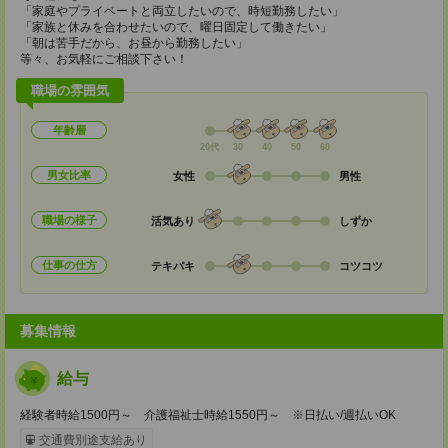
「家庭やプライベートと両立したいので、時短勤務したい」
「家族と休みを合わせたいので、曜日固定して働きたい」
「朝は苦手だから、お昼から勤務したい」
等々、お気軽にご相談下さい！
職場の雰囲気
年齢層
20代
30
40
50
60
男女比率
女性
男性
職場の様子
活気あり
しずか
仕事の仕方
テキパキ
コツコツ
募集情報
給与
経験者時給1500円～ 介護福祉士時給1550円～ ※日払い/週払いOK
交通費別途支給あり