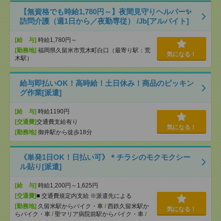
【無資格でも時給1,780円～】夜間見守りヘルパー✨
訪問介護（週1日から／夜勤専従） /Jb[アルバイト]
[給 与]
時給1,780円～
[勤務地]
福岡県久留米市荒木町白口（最寄り駅：荒
気になる！
木駅）
給与即払いOK！高時給！土日休み！商品のピッキン
グ作業[派遣]
[給 与]
時給1190円
[交通費]
交通費支給有り
気になる！
[勤務地]
御井駅から徒歩18分
《単発1日OK！日払い可》＊チラシのモクモクシー
ル貼り[派遣]
[給 与]
時給1,200円～1,625円
[交通費]
■ 交通費規定内支給 ※派遣先による
[勤務地]
久留米駅からバイク・車
/
西鉄久留米駅か
気になる！
らバイク・車
/
聖マリア病院前駅からバイク・車
/