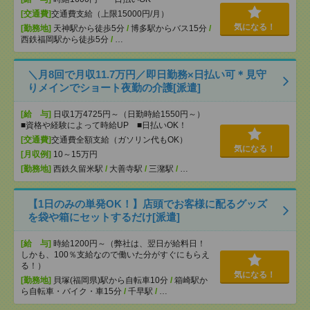
[交通費]
交通費支給（上限15000円/月）
気になる！
[勤務地]
天神駅から徒歩5分
/
博多駅からバス15分
/
西鉄福岡駅から徒歩5分
/
…
＼月8回で月収11.7万円／即日勤務×日払い可＊見守
りメインでショート夜勤の介護[派遣]
[給 与]
日収1万4725円～（日勤時給1550円～）
■資格や経験によって時給UP ■日払いOK！
[交通費]
交通費全額支給（ガソリン代もOK）
気になる！
[月収例]
10～15万円
[勤務地]
西鉄久留米駅
/
大善寺駅
/
三潴駅
/
…
【1日のみの単発OK！】店頭でお客様に配るグッズ
を袋や箱にセットするだけ[派遣]
[給 与]
時給1200円～（弊社は、翌日が給料日！
しかも、100％支給なので働いた分がすぐにもらえ
る！）
気になる！
[勤務地]
貝塚(福岡県)駅から自転車10分
/
箱崎駅か
ら自転車・バイク・車15分
/
千早駅
/
…