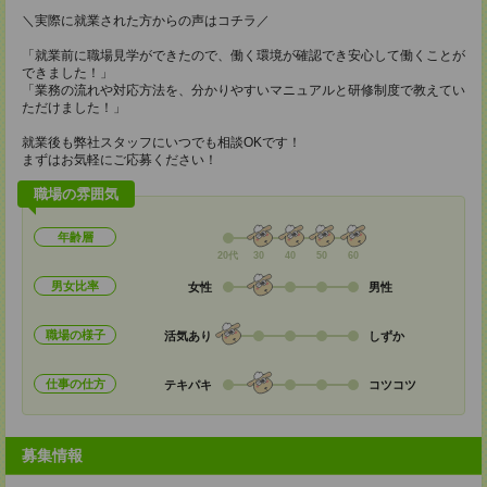
＼実際に就業された方からの声はコチラ／
「就業前に職場見学ができたので、働く環境が確認でき安心して働くことが
できました！」
「業務の流れや対応方法を、分かりやすいマニュアルと研修制度で教えてい
ただけました！」
就業後も弊社スタッフにいつでも相談OKです！
まずはお気軽にご応募ください！
職場の雰囲気
年齢層
20代
30
40
50
60
男女比率
女性
男性
職場の様子
活気あり
しずか
仕事の仕方
テキパキ
コツコツ
募集情報