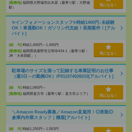
[勤務地]
福岡県大野城市白木原（最寄り駅：大野城
気になる！
駅）
✨インフォメーションスタッフ✨時給1400円♪未経験
OK！車通勤OK！ガソリン代支給！長期案件！[アル
バイト]
[給 与]
時給1,400円～1,400円
[勤務地]
福岡県筑紫野市立明寺434-1（最寄り駅：
気になる！
JR「大牟田駅」）
駐車場のサイズを測って記録する車庫証明のお仕事
（週3日～の勤務OK）/P011074026015[アルバイト]
[給 与]
時給1,060円～
[勤務地]
福岡県直方市（最寄り駅：直方市エリア）
気になる！
＼Amazon Ready募集／Amazon直雇用！◎夜勤◎
倉庫内作業スタッフ｜糟屋[アルバイト]
[給 与]
時給1,250円～1,563円