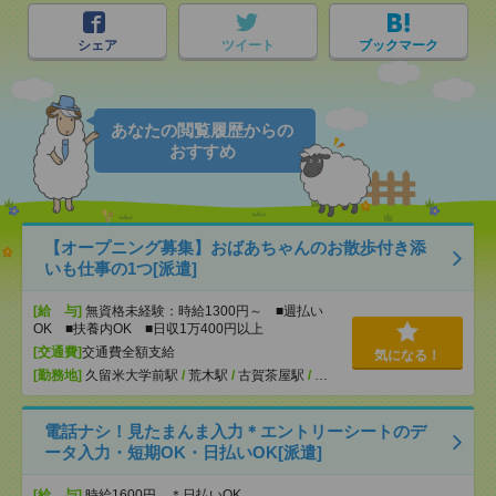
シェア
ツイート
ブックマーク
あなたの閲覧履歴からの
おすすめ
【オープニング募集】おばあちゃんのお散歩付き添
いも仕事の1つ[派遣]
[給 与]
無資格未経験：時給1300円～ ■週払い
OK ■扶養内OK ■日収1万400円以上
[交通費]
交通費全額支給
気になる！
[勤務地]
久留米大学前駅
/
荒木駅
/
古賀茶屋駅
/
…
電話ナシ！見たまんま入力＊エントリーシートのデ
ータ入力・短期OK・日払いOK[派遣]
[給 与]
時給1600円 ＊日払いOK