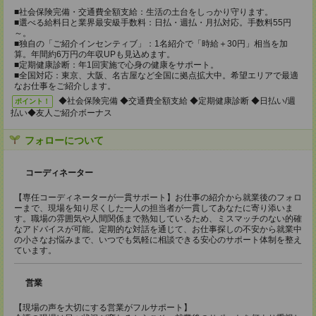
■社会保険完備・交通費全額支給：生活の土台をしっかり守ります。
■選べる給料日と業界最安級手数料：日払・週払・月払対応。手数料55円
～。
■独自の「ご紹介インセンティブ」：1名紹介で「時給＋30円」相当を加
算。年間約6万円の年収UPも見込めます。
■定期健康診断：年1回実施で心身の健康をサポート。
■全国対応：東京、大阪、名古屋など全国に拠点拡大中。希望エリアで最適
なお仕事をご紹介します。
◆社会保険完備 ◆交通費全額支給 ◆定期健康診断 ◆日払い/週
ポイント！
払い◆友人ご紹介ボーナス
フォローについて
コーディネーター
【専任コーディネーターが一貫サポート】お仕事の紹介から就業後のフォロ
ーまで、現場を知り尽くした一人の担当者が一貫してあなたに寄り添いま
す。職場の雰囲気や人間関係まで熟知しているため、ミスマッチのない的確
なアドバイスが可能。定期的な対話を通じて、お仕事探しの不安から就業中
の小さなお悩みまで、いつでも気軽に相談できる安心のサポート体制を整え
ています。
営業
【現場の声を大切にする営業がフルサポート】