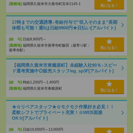
[勤務地]
福岡県久留米市大善寺町宮本2145-1
気になる！
17時までの交通誘導♪有給付与で”収入そのまま”長期
休暇も可能！週5は日給9900円★日払い[アルバイト]
[給 与]
日給8,900円～
[勤務地]
福岡県久留米市善導寺町飯田（最寄り駅：
気になる！
善導寺駅）
【福岡県久留米市東櫛原町】未経験入社90％♪スピー
ド選考実施中◎販売スタッフ/eg_sp3F[アルバイト]
[給 与]
時給1,200円～1,400円
[勤務地]
福岡県久留米市東櫛原町
気になる！
★☆リペアスタッフ★☆モクモク作業好き必見！！
柔軟シフトでプライベート充実！☆WEB面接
OK☆[アルバイト]
[給 与]
日給10,000円～13,000円