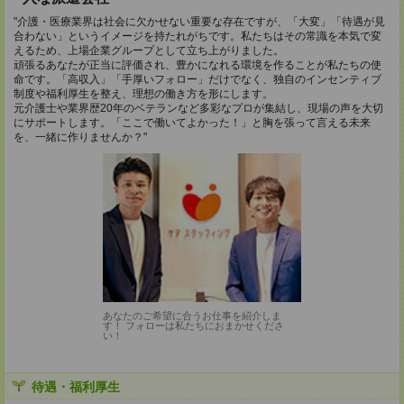
"介護・医療業界は社会に欠かせない重要な存在ですが、「大変」「待遇が見
合わない」というイメージを持たれがちです。私たちはその常識を本気で変
えるため、上場企業グループとして立ち上がりました。
頑張るあなたが正当に評価され、豊かになれる環境を作ることが私たちの使
命です。「高収入」「手厚いフォロー」だけでなく、独自のインセンティブ
制度や福利厚生を整え、理想の働き方を形にします。
元介護士や業界歴20年のベテランなど多彩なプロが集結し、現場の声を大切
にサポートします。「ここで働いてよかった！」と胸を張って言える未来
を、一緒に作りませんか？"
あなたのご希望に合うお仕事を紹介しま
す！ フォローは私たちにおまかせくださ
い！
待遇・福利厚生