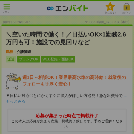
0
メニュー
気になる！
ログイン
掲載日 :2026
/
08
/
07
No.CSKO福岡_37・SKG【本社】
＼空いた時間で働く！／日払いOK×1勤務2.6
万円も可！施設での見回りなど
職種：
介護関連
派遣
ブランクOK
WEB登録・面接OK
週1日～相談OK！業界最高水準の高時給！就業後の
フォローも手厚く安心！
▼日払い対応〇とにかくすぐに収入がほしい方必見！急な出費等で
...
もっとみる
応募が集まった時点で掲載終了
この求人は応募が集まり次第、掲載終了致します。予めご理解くださ
い。