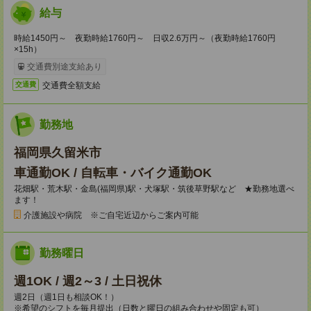
給与
時給1450円～ 夜勤時給1760円～ 日収2.6万円～（夜勤時給1760円
×15h）
交通費別途支給あり
交通費全額支給
交通費
勤務地
福岡県久留米市
車通勤OK / 自転車・バイク通勤OK
花畑駅・荒木駅・金島(福岡県)駅・犬塚駅・筑後草野駅など ★勤務地選べ
ます！
介護施設や病院 ※ご自宅近辺からご案内可能
勤務曜日
週1OK / 週2～3 / 土日祝休
週2日（週1日も相談OK！）
※希望のシフトを毎月提出（日数と曜日の組み合わせや固定も可）