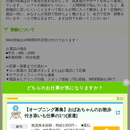
介護の現場は日々状況が変わるからこそ、就業後のサポートを何より重視し
ています。「シフトの相談がしづらい」「人間関係で悩んでいる」など、直
接施設に言いにくいこともすべて私たちが間に入って解決します！定期的に
施設へ伺い、みなさんが笑顔で気持ちよく働けるよう、全力で交渉・調整を
行います。一人で抱え込まずに、まずは何でも頼ってくださいね！
登録について
Web登録は24時間365日受け付けております！
お電話の場合
■平日：8時～20時
■所要時間：20分程度
≪応募～就業までの流れ≫
▼エン派遣の【応募ボタン】またはお電話にて応募
▼ケアスタッフィングから連絡
▼面談＆ヒアリングの後、スタッフ登録（TEL登録、WEB登録もOKで
×
す！）
どちらのお仕事が気になりますか？
▼お仕事情報の提供
▼職場見学
▼お仕事スタート
1
/10
登録場所
【オープニング募集】おばあちゃんのお散歩
付き添いも仕事の1つ[派遣]
東京本社
〒101-0034 東京都千代田区神田東紺屋町２８－１ VORT神田2 7F
無資格未経験：時給1300円～ ■週払
TEL：0120-936-286
給与