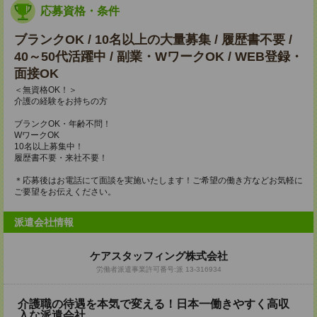
応募資格・条件
ブランクOK / 10名以上の大量募集 / 履歴書不要 /
40～50代活躍中 / 副業・WワークOK / WEB登録・
面接OK
＜無資格OK！＞
介護の経験をお持ちの方
ブランクOK・年齢不問！
WワークOK
10名以上募集中！
履歴書不要・来社不要！
＊応募後はお電話にて面談を実施いたします！ご希望の働き方などお気軽に
ご要望をお伝えください。
派遣会社情報
ケアスタッフィング株式会社
労働者派遣事業許可番号:派 13-316934
介護職の待遇を本気で変える！日本一働きやすく高収
入な派遣会社