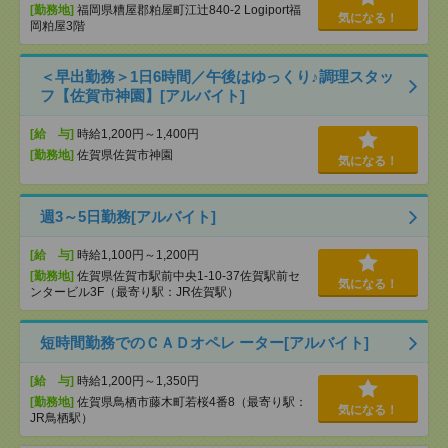
[勤務地]
福岡県糟屋郡粕屋町江辻840-2 Logiport福
気になる！
岡粕屋3階
＜早出勤務＞1日6時間／午後はゆっくり♪調理スタッ
フ【佐賀市神園】[アルバイト]
[給 与]
時給1,200円～1,400円
[勤務地]
佐賀県佐賀市神園
気になる！
週3～5日勤務[アルバイト]
[給 与]
時給1,100円～1,200円
[勤務地]
佐賀県佐賀市駅前中央1-10-37佐賀駅前セ
気になる！
ンタービル3F（最寄り駅：JR佐賀駅）
短時間勤務でのＣＡＤオペレ ーター[アルバイト]
[給 与]
時給1,200円～1,350円
[勤務地]
佐賀県鳥栖市藤木町若桜4番8（最寄り駅：
気になる！
JR鳥栖駅）