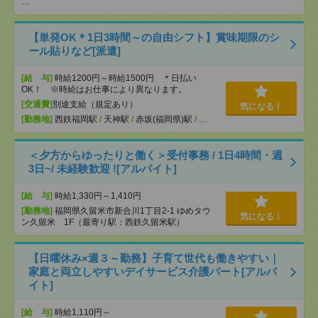
…
【単発OK＊1日3時間～の自由シフト】賞味期限のシ
ール貼りなど[派遣]
[給 与]
時給1200円～時給1500円 ＊日払い
OK！ ※時給はお仕事により異なります。
[交通費]
別途支給（規定あり）
気になる！
[勤務地]
西鉄福岡駅
/
天神駅
/
赤坂(福岡県)駅
/
…
＜夕方からゆったりと働く＞受付事務 / 1日4時間・週
3日~/ 未経験歓迎 ![アルバイト]
[給 与]
時給1,330円～1,410円
[勤務地]
福岡県久留米市新合川1丁目2-1 ゆめタウ
気になる！
ン久留米 1F（最寄り駅：西鉄久留米駅）
【日曜休み×週３～勤務】子育て世代も働きやすい｜
家庭と両立しやすいデイサービス介護パート[アルバ
イト]
[給 与]
時給1,110円～