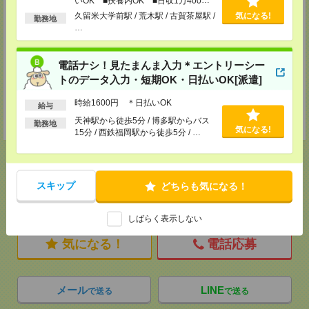
担当：担当者
いOK ■扶養内OK ■日収1万400円
以上
久留米大学前駅 / 荒木駅 / 古賀茶屋駅 /
気になる!
勤務地
熊本支店
…
〒860-0805 熊本県熊本市中央区桜町2-37 錦桜町ビル8F-A
TEL：0120-936-286
担当：担当者
電話ナシ！見たまんま入力＊エントリーシー
北九州支店
トのデータ入力・短期OK・日払いOK[派遣]
〒802-0005 福岡県北九州市小倉北区堺町２－１－１ 角田ビル小倉 ７０７
号室
時給1600円 ＊日払いOK
給与
TEL：0120-936-286
天神駅から徒歩5分 / 博多駅からバス
担当：担当者
勤務地
気になる!
15分 / 西鉄福岡駅から徒歩5分 / …
スキップ
どちらも気になる！
応募ページへ
しばらく表示しない
気になる！
電話応募
メール
LINE
で送る
で送る