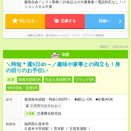
服装自由
/
シフト勤務
/
10名以上の大量募集
/
電話対応なし
/
パ
ソコンスキル不要
気になる！
応募する
詳細へ
掲載元企業名
株式会社ウィルオブ・ワーク ケアワーク事業部
掲載日：2026.08.04
未読
＼時短＊週5日4h～／趣味や家事との両立も！身
の回りのお手伝い
派遣
職種未経験OK
社会人未経験OK
ブランクOK
WEB登録・面接OK
無資格未経験：時給1300円～ ■週払いOK ■扶養内OK
給与
交通費別途支給あり
交通費全額支給
交通費
福岡県久留米市
勤務地
久留米大学前駅
/
荒木駅
/
古賀茶屋駅
/
…