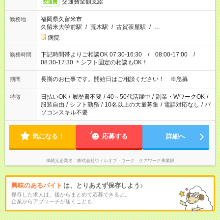
交通費全額支給
交通費
福岡県久留米市
勤務地
久留米大学前駅
/
荒木駅
/
古賀茶屋駅
/
…
病院
下記時間帯よりご相談OK 07:30-16:30 / 08:00-17:00 /
勤務時間
08:30-17:30 ＊シフト固定の相談もOK！
長期のお仕事です。開始日はご相談ください！ ※急募
期間
日払いOK
/
履歴書不要
/
40～50代活躍中
/
副業・WワークOK
/
特徴
服装自由
/
シフト勤務
/
10名以上の大量募集
/
電話対応なし
/
パ
ソコンスキル不要
気になる！
応募する
詳細へ
掲載元企業名
株式会社ウィルオブ・ワーク ケアワーク事業部
興味のあるバイト
は、とりあえず保存しよう♪
保存した求人は、後からまとめて応募できるよ。
企業からアプローチが届くことも！