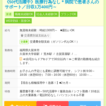
《50代活躍中》医療行為なし＊病院で患者さんの
サポート／日収1万400円～
派遣
職種未経験OK
社会人未経験OK
ブランクOK
WEB登録・面接OK
無資格未経験：時給1300円～ ■週払いOK
給与
交通費別途支給あり
交通費全額支給（ガソリン代もOK！）
交通費
福岡県久留米市
勤務地
久留米大学前駅
/
荒木駅
/
古賀茶屋駅
/
…
≪自宅からドアtoドアで30分以内！≫ご希望の勤務地を紹介
します。
お子さんの予定にも柔軟に調整可能です。 シフト例 9:00～
勤務時間
18:00（休憩60分） 7:00～16:00（休憩60分） 10:00～
19:00（休憩60分） ※Wワーク希望の方へ 今ご覧のお仕事で希
望する勤務時間と、もう1つのお仕事の勤務時間の合計が 週40
【現在も積極採用中！急募！】■2カ月～
期間
時間を超えなければOKです。
履歴書不要
/
40～50代活躍中
/
服装自由
/
シフト勤務
/
10名以
特徴
上の大量募集
/
電話対応なし
/
パソコンスキル不要