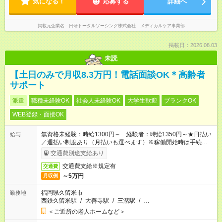
気になる！
応募する
詳細へ
掲載元企業名
日研トータルソーシング株式会社 メディカルケア事業部
掲載日：2026.08.03
未読
【土日のみで月収8.3万円！電話面談OK＊高齢者
サポート
派遣
職種未経験OK
社会人未経験OK
大学生歓迎
ブランクOK
WEB登録・面接OK
無資格未経験：時給1300円～ 経験者：時給1350円～★日払い
給与
／週払い制度あり（月払いも選べます）※稼働開始時は手続き完
了次第のお支払いとなります。
交通費別途支給あり
交通費支給※規定有
交通費
～5万円
月収例
福岡県久留米市
勤務地
西鉄久留米駅
/
大善寺駅
/
三潴駅
/
…
＜ご近所の老人ホームなど＞