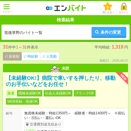
0
メニュー
気になる！
ログイン
検索結果
条件の変更
筑後草野のバイト一覧
31
1,319
件中
1
～
31
件表示
平均時給:
円
新着順
時給順
人気順
掲載日：2026.08.07
未読
NEW
【未経験OK!】病院で車いすを押したり、移動
のお手伝いなどをお任せ！
派遣
職種未経験OK
社会人未経験OK
ブランクOK
WEB登録・面接OK
無資格未経験：時給1350円～ 経験者：時給1400円～ ※前払
給与
い・日払い・週払いOK
交通費別途支給あり