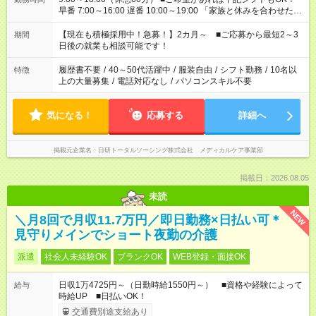
早番 7:00～16:00 遅番 10:00～19:00 「家族と休みを合わせた
い」 「余裕を持って夕飯の準備がしたい」 「できれば残業はし
たくない」 など、ご希望を教えてくださいね。 ※Wワーク希望
【現在も積極採用中！急募！】2カ月～ ■ご応募から最短2～3
期間
の方へ 今ご覧のお仕事で希望する勤務時間と、もう1つのお仕事
日後の就業も相談可能です！
の勤務時間。 合計で週40時間を超える場合は応募できません。
履歴書不要
/
40～50代活躍中
/
服装自由
/
シフト勤務
/
10名以
特徴
上の大量募集
/
電話対応なし
/
パソコンスキル不要
気になる！
応募する
詳細へ
掲載元企業名
日研トータルソーシング株式会社 メディカルケア事業部
掲載日：2026.08.05
未読
NEW
＼月8回で月収11.7万円／即日勤務×日払い可＊
見守りメインでショート夜勤の介護
派遣
社会人未経験OK
ブランクOK
WEB登録・面接OK
日収1万4725円～（日勤時給1550円～） ■資格や経験によって
給与
時給UP ■日払いOK！
交通費別途支給あり