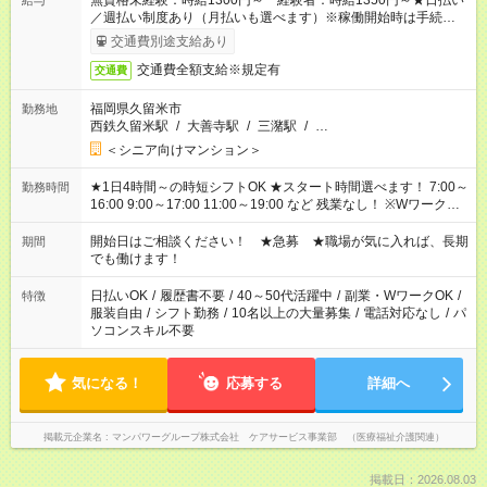
無資格未経験：時給1300円～ 経験者：時給1350円～★日払い
給与
／週払い制度あり（月払いも選べます）※稼働開始時は手続き完
了次第のお支払いとなります。
交通費別途支給あり
交通費全額支給※規定有
交通費
福岡県久留米市
勤務地
西鉄久留米駅
/
大善寺駅
/
三潴駅
/
…
＜シニア向けマンション＞
★1日4時間～の時短シフトOK ★スタート時間選べます！ 7:00～
勤務時間
16:00 9:00～17:00 11:00～19:00 など 残業なし！ ※Wワークの
場合、他のお仕事と合わせ週40時間超の就業はご案内できませ
ん ※法令に基づき、週20時間以上勤務は社会保険への加入対象
開始日はご相談ください！ ★急募 ★職場が気に入れば、長期
期間
となります ※労働者派遣法（日雇い派遣の原則禁止）により、
でも働けます！
短時間・短期間の就業はご案内が難しい場合があります
日払いOK
/
履歴書不要
/
40～50代活躍中
/
副業・WワークOK
/
特徴
服装自由
/
シフト勤務
/
10名以上の大量募集
/
電話対応なし
/
パ
ソコンスキル不要
気になる！
応募する
詳細へ
掲載元企業名
マンパワーグループ株式会社 ケアサービス事業部 （医療福祉介護関連）
掲載日：2026.08.03