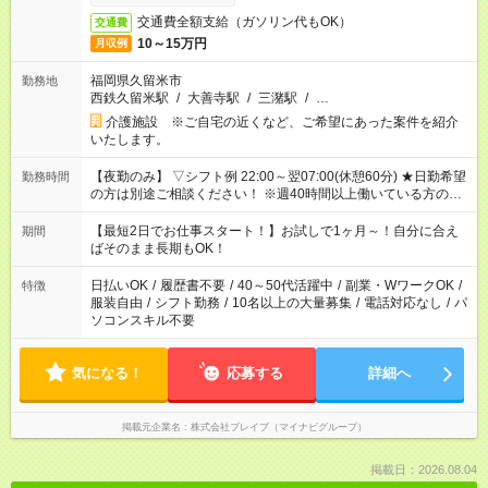
交通費全額支給（ガソリン代もOK）
交通費
10～15万円
月収例
福岡県久留米市
勤務地
西鉄久留米駅
/
大善寺駅
/
三潴駅
/
…
介護施設 ※ご自宅の近くなど、ご希望にあった案件を紹介
いたします。
【夜勤のみ】 ▽シフト例 22:00～翌07:00(休憩60分) ★日勤希望
勤務時間
の方は別途ご相談ください！ ※週40時間以上働いている方のW
ワークはNG
【最短2日でお仕事スタート！】お試しで1ヶ月～！自分に合え
期間
ばそのまま長期もOK！
日払いOK
/
履歴書不要
/
40～50代活躍中
/
副業・WワークOK
/
特徴
服装自由
/
シフト勤務
/
10名以上の大量募集
/
電話対応なし
/
パ
ソコンスキル不要
気になる！
応募する
詳細へ
掲載元企業名
株式会社ブレイブ（マイナビグループ）
掲載日：2026.08.04