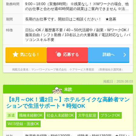
9:00～18:00（実働8時間） ※残業なし！ ※Wワークの場合、他
勤務時間
のお仕事と合わせ週40時間超の就業はご案内できません ※法令
に基づき、週20時間以上勤務は社会保険への加入対象となりま
す ※労働者派遣法（日雇い派遣の原則禁止）により、短時間・
長期のお仕事です。開始日はご相談ください！ ★急募
期間
短期間の就業はご案内が難しい場合があります
日払いOK
/
履歴書不要
/
40～50代活躍中
/
副業・WワークOK
/
特徴
服装自由
/
シフト勤務
/
10名以上の大量募集
/
電話対応なし
/
パ
ソコンスキル不要
気になる！
応募する
詳細へ
掲載元企業名
マンパワーグループ株式会社 ケアサービス事業部 （医療福祉介護関連）
掲載日：2026.08.03
未読
【8月～OK！週2日～】ホテルライクな高齢者マン
ションで生活サポート＊時短OK
派遣
職種未経験OK
社会人未経験OK
大学生歓迎
ブランクOK
WEB登録・面接OK