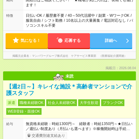
開始日はご相談ください！ ★職場が気に入れば、長期でも働け
期間
間以上勤務は社会保険への加入対象となります ※労働者派遣法
ます！
（日雇い派遣の原則禁止）により、短時間・短期間の就業はご
案内が難しい場合があります
日払いOK
/
履歴書不要
/
40～50代活躍中
/
副業・WワークOK
/
特徴
服装自由
/
シフト勤務
/
10名以上の大量募集
/
電話対応なし
/
パ
ソコンスキル不要
気になる！
応募する
詳細へ
掲載元企業名
マンパワーグループ株式会社 ケアサービス事業部 （医療福祉介護関連）
掲載日：2026.08.04
未読
【週2日～】キレイな施設＊高齢者マンションで介
護スタッフ
派遣
職種未経験OK
社会人未経験OK
大学生歓迎
ブランクOK
WEB登録・面接OK
無資格未経験：時給1300円～ 経験者：時給1350円～★日払い
給与
／週払い制度あり（月払いも選べます）※稼働開始時は手続き完
了次第のお支払いとなります。
交通費別途支給あり