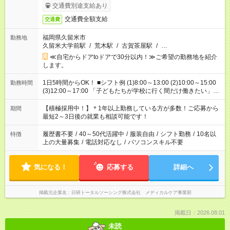
交通費別途支給あり
交通費全額支給
交通費
福岡県久留米市
勤務地
久留米大学前駅
/
荒木駅
/
古賀茶屋駅
/
…
≪自宅からドアtoドアで30分以内！≫ご希望の勤務地を紹介
します。
1日5時間からOK！ ■シフト例 (1)8:00～13:00 (2)10:00～15:00
勤務時間
(3)12:00～17:00 「子どもたちが学校に行く間だけ働きたい」
「余裕を持って夕飯の準備がしたい」 「午前中は働いて、午後
はプライベートの時間にしたい」 など、ご希望を教えてくださ
【積極採用中！】＊1年以上勤務している方が多数！ご応募から
期間
いね。 ※Wワーク希望の方へ 今ご覧のお仕事で希望する勤務時
最短2～3日後の就業も相談可能です！
間と、もう1つのお仕事の勤務時間。 合計で週40時間を超える
場合は応募できません。
履歴書不要
/
40～50代活躍中
/
服装自由
/
シフト勤務
/
10名以
特徴
上の大量募集
/
電話対応なし
/
パソコンスキル不要
気になる！
応募する
詳細へ
掲載元企業名
日研トータルソーシング株式会社 メディカルケア事業部
掲載日：2026.08.01
未読