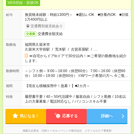
WEB登録・面接OK
無資格未経験：時給1300円～ ■週払いOK ■扶養内OK ■日収
給与
1万400円以上
交通費別途支給あり
交通費全額支給
交通費
福岡県久留米市
勤務地
久留米大学前駅
/
荒木駅
/
古賀茶屋駅
/
…
≪自宅からドアtoドアで30分以内！≫ご希望の勤務地を紹介
します。
～シフト例～ 9:00～18:00（休憩60分） 7:00～16:00（休憩60
勤務時間
分） 10:00～19:00（休憩60分） ※Wワーク希望の方へ 今ご覧の
お仕事で希望する勤務時間と、もう1つのお仕事の勤務時間の合
計が 週40時間を超えなければOKです。
【現在も積極採用中！急募！】■2カ月～
期間
履歴書不要
/
40～50代活躍中
/
服装自由
/
シフト勤務
/
10名以
特徴
上の大量募集
/
電話対応なし
/
パソコンスキル不要
気になる！
応募する
詳細へ
掲載元企業名
日研トータルソーシング株式会社 メディカルケア事業部