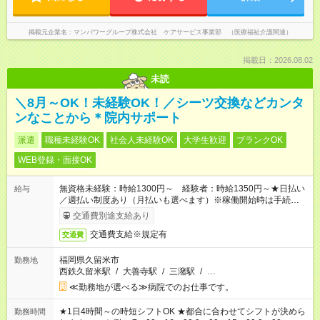
掲載元企業名
マンパワーグループ株式会社 ケアサービス事業部 （医療福祉介護関連）
掲載日：2026.08.02
未読
＼8月～OK！未経験OK！／シーツ交換などカンタ
ンなことから＊院内サポート
派遣
職種未経験OK
社会人未経験OK
大学生歓迎
ブランクOK
WEB登録・面接OK
無資格未経験：時給1300円～ 経験者：時給1350円～★日払い
給与
／週払い制度あり（月払いも選べます）※稼働開始時は手続き完
了次第のお支払いとなります。
交通費別途支給あり
交通費支給※規定有
交通費
福岡県久留米市
勤務地
西鉄久留米駅
/
大善寺駅
/
三潴駅
/
…
≪勤務地が選べる≫病院でのお仕事です。
★1日4時間～の時短シフトOK ★都合に合わせてシフトが決めら
勤務時間