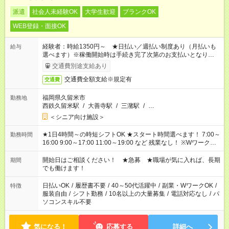
派遣
社会人未経験OK
大学生歓迎
ブランクOK
WEB登録・面接OK
経験者：時給1350円～ ★日払い／週払い制度あり（月払いも
給与
選べます）※稼働開始時は手続き完了次第のお支払いとなりま
す。
交通費別途支給あり
交通費全額支給※規定有
交通費
福岡県久留米市
勤務地
西鉄久留米駅
/
大善寺駅
/
三潴駅
/
…
＜シニア向け施設＞
★1日4時間～の時短シフトOK ★スタート時間選べます！ 7:00～
勤務時間
16:00 9:00～17:00 11:00～19:00 など 残業なし！ ※Wワークの
場合、他のお仕事と合わせ週40時間超の就業はご案内できませ
ん ※法令に基づき、週20時間以上勤務は社会保険への加入対象
開始日はご相談ください！ ★急募 ★職場が気に入れば、長期
期間
となります ※労働者派遣法（日雇い派遣の原則禁止）により、
でも働けます！
短時間・短期間の就業はご案内が難しい場合があります
日払いOK
/
履歴書不要
/
40～50代活躍中
/
副業・WワークOK
/
特徴
服装自由
/
シフト勤務
/
10名以上の大量募集
/
電話対応なし
/
パ
ソコンスキル不要
気になる！
応募する
詳細へ