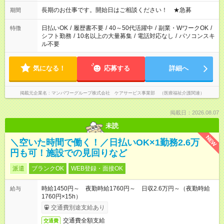
18：00 11：00～20：00 など ※Wワークの場合、他のお仕事と
合わせ週40時間超の就業はご案内できません ※法令に基づき、
長期のお仕事です。開始日はご相談ください！ ★急募
期間
週20時間以上勤務は社会保険への加入対象となります ※労働者
派遣法（日雇い派遣の原則禁止）により、短時間・短期間の就
日払いOK
/
履歴書不要
/
40～50代活躍中
/
副業・WワークOK
/
特徴
業はご案内が難しい場合があります
シフト勤務
/
10名以上の大量募集
/
電話対応なし
/
パソコンスキ
ル不要
気になる！
応募する
詳細へ
掲載元企業名
マンパワーグループ株式会社 ケアサービス事業部 （医療福祉介護関連）
掲載日：2026.08.07
未読
NEW
＼空いた時間で働く！／日払いOK×1勤務2.6万
円も可！施設での見回りなど
派遣
ブランクOK
WEB登録・面接OK
時給1450円～ 夜勤時給1760円～ 日収2.6万円～（夜勤時給
給与
1760円×15h）
交通費別途支給あり
交通費全額支給
交通費