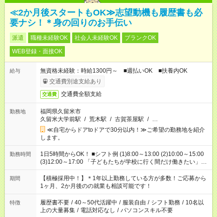
≪2か月後スタートもOK≫志望動機も履歴書も必
要ナシ！＊身の回りのお手伝い
派遣
職種未経験OK
社会人未経験OK
ブランクOK
WEB登録・面接OK
無資格未経験：時給1300円～ ■週払いOK ■扶養内OK
給与
交通費別途支給あり
交通費全額支給
交通費
福岡県久留米市
勤務地
久留米大学前駅
/
荒木駅
/
古賀茶屋駅
/
…
≪自宅からドアtoドアで30分以内！≫ご希望の勤務地を紹介
します。
1日5時間からOK！ ■シフト例 (1)8:00～13:00 (2)10:00～15:00
勤務時間
(3)12:00～17:00 「子どもたちが学校に行く間だけ働きたい」
「余裕を持って夕飯の準備がしたい」 「午前中は働いて、午後
はプライベートの時間にしたい」 など、ご希望を教えてくださ
【積極採用中！】＊1年以上勤務している方が多数！ご応募から
期間
いね。 ※Wワーク希望の方へ 今ご覧のお仕事で希望する勤務時
1ヶ月、2か月後のの就業も相談可能です！
間と、もう1つのお仕事の勤務時間。 合計で週40時間を超える
場合は応募できません。
履歴書不要
/
40～50代活躍中
/
服装自由
/
シフト勤務
/
10名以
特徴
上の大量募集
/
電話対応なし
/
パソコンスキル不要