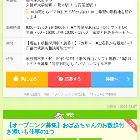
福岡県久留米市
勤務地
久留米大学前駅
/
荒木駅
/
古賀茶屋駅
/
…
≪自宅からドアtoドアで30分以内！≫ご希望の勤務地を紹介
します。
9:00～18:00（休憩60分） ■ご希望があれば下記シフトもOK！
勤務時間
早番 7:00～16:00 遅番 10:00～19:00 「家族と休みを合わせた
い」 「余裕を持って夕飯の準備がしたい」 「できれば残業はし
たくない」 など、ご希望を教えてくださいね。 ※Wワーク希望
【現在も積極採用中！急募！】2カ月～ ■ご応募から最短2～3
期間
の方へ 今ご覧のお仕事で希望する勤務時間と、もう1つのお仕事
日後の就業も相談可能です！
の勤務時間。 合計で週40時間を超える場合は応募できません。
履歴書不要
/
40～50代活躍中
/
服装自由
/
シフト勤務
/
10名以
特徴
上の大量募集
/
電話対応なし
/
パソコンスキル不要
気になる！
応募する
詳細へ
掲載元企業名
日研トータルソーシング株式会社 メディカルケア事業部
掲載日：2026.08.07
未読
NEW
【オープニング募集】おばあちゃんのお散歩付
き添いも仕事の1つ