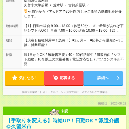
福岡県久留米市
勤務地
久留米大学前駅
/
荒木駅
/
古賀茶屋駅
/
…
≪自宅からドアtoドアで30分以内！≫ご希望の勤務地を紹介
します。
【1】日勤の場合 9:00～18:00（休憩60分） ※ご希望があれば下
勤務時間
記シフトもOK！ 早番 7:00～16:00 遅番 10:00～19:00 【2】夜
勤の場合 16:30～翌9:30 16:30～翌10:30など ※Wワーク希望の
方へ 今ご覧のお仕事で希望する勤務時間と、もう1つのお仕事の
【現在も積極採用中！急募！】■2カ月～ ■応募から最短2～3日
期間
勤務時間。 合計で週40時間を超える場合は応募できません。
後に就業可能！
週1日からOK
/
履歴書不要
/
40～50代活躍中
/
服装自由
/
シフ
特徴
ト勤務
/
10名以上の大量募集
/
電話対応なし
/
パソコンスキル不
要
気になる！
応募する
詳細へ
掲載元企業名
日研トータルソーシング株式会社 メディカルケア事業部
掲載日：2026.08.02
未読
【手取りを変える】時給UP！日勤OK＊派遣介護
＠久留米市