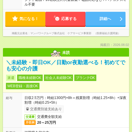
ル不要
気になる！
応募する
詳細へ
掲載元企業名
マンパワーグループ株式会社 ケアサービス事業部 （医療福祉介護関連）
掲載日：2026.08.02
未読
＼未経験・即日OK／日勤or夜勤選べる！初めてで
も安心の介護
派遣
職種未経験OK
社会人未経験OK
ブランクOK
WEB登録・面接OK
日収2.5万円：時給1300円×8h＋残業割増（時給1.25×8h）+深夜
給与
割増（時給0.25×5h）
交通費別途支給あり
交通費全額支給
交通費
20～25万円
月収例