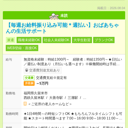
掲載日：2026.08.04
未読
【毎週お給料振り込み可能＊週払い】おばあちゃ
んの生活サポート
派遣
職種未経験OK
社会人未経験OK
大学生歓迎
ブランクOK
WEB登録・面接OK
無資格未経験：時給1300円～ 経験者：時給1350円～★日払い
給与
／週払い制度あり（月払いも選べます）※稼働開始時は手続き完
了次第のお支払いとなります。
交通費別途支給あり
交通費支給※規定有
交通費
～5万円
月収例
福岡県久留米市
勤務地
西鉄久留米駅
/
大善寺駅
/
三潴駅
/
…
＜ご近所の老人ホームなど＞
★1日4時間～の時短シフトOK ★もちろんフルタイムシフトも可
勤務時間
能 ★スタート時間選べます 7:00～16:00 9:00～18:00 11:00～
20:00 など 残業なし！ ※Wワークの場合、他のお仕事と合わせ
週40時間超の就業はご案内できません ※法令に基づき、週20時