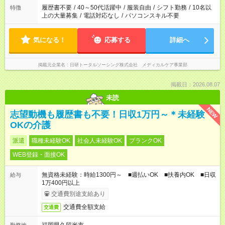
場合は応募できません。
履歴書不要
/
40～50代活躍中
/
服装自由
/
シフト勤務
/
10名以
特徴
上の大量募集
/
電話対応なし
/
パソコンスキル不要
気になる！
応募する
詳細へ
掲載元企業名
日研トータルソーシング株式会社 メディカルケア事業部
掲載日：2026.08.07
未読
NEW
志望動機も履歴書も不要！日収1万円～＊未経験
OKの介護
派遣
職種未経験OK
社会人未経験OK
ブランクOK
WEB登録・面接OK
無資格未経験：時給1300円～ ■週払いOK ■扶養内OK ■日収
給与
1万400円以上
交通費別途支給あり
交通費全額支給
交通費