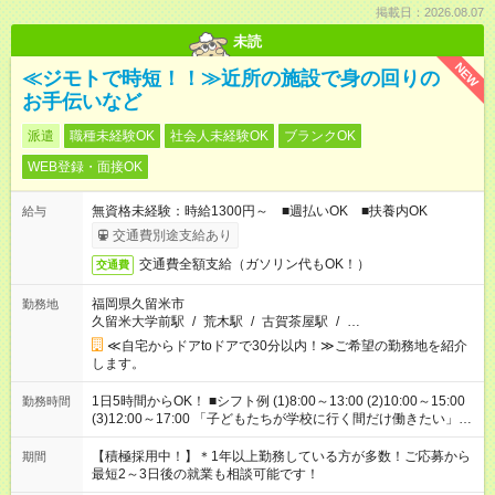
掲載日：2026.08.07
未読
NEW
≪ジモトで時短！！≫近所の施設で身の回りの
お手伝いなど
派遣
職種未経験OK
社会人未経験OK
ブランクOK
WEB登録・面接OK
無資格未経験：時給1300円～ ■週払いOK ■扶養内OK
給与
交通費別途支給あり
交通費全額支給（ガソリン代もOK！）
交通費
福岡県久留米市
勤務地
久留米大学前駅
/
荒木駅
/
古賀茶屋駅
/
…
≪自宅からドアtoドアで30分以内！≫ご希望の勤務地を紹介
します。
1日5時間からOK！ ■シフト例 (1)8:00～13:00 (2)10:00～15:00
勤務時間
(3)12:00～17:00 「子どもたちが学校に行く間だけ働きたい」
「余裕を持って夕飯の準備がしたい」 「午前中は働いて、午後
はプライベートの時間にしたい」 など、ご希望を教えてくださ
【積極採用中！】＊1年以上勤務している方が多数！ご応募から
期間
いね。 ※Wワーク希望の方へ 今ご覧のお仕事で希望する勤務時
最短2～3日後の就業も相談可能です！
間と、もう1つのお仕事の勤務時間。 合計で週40時間を超える