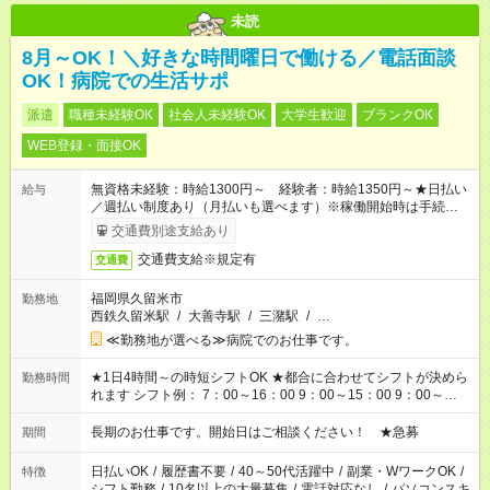
未読
8月～OK！＼好きな時間曜日で働ける／電話面談
OK！病院での生活サポ
派遣
職種未経験OK
社会人未経験OK
大学生歓迎
ブランクOK
WEB登録・面接OK
無資格未経験：時給1300円～ 経験者：時給1350円～★日払い
給与
／週払い制度あり（月払いも選べます）※稼働開始時は手続き完
了次第のお支払いとなります。
交通費別途支給あり
交通費支給※規定有
交通費
福岡県久留米市
勤務地
西鉄久留米駅
/
大善寺駅
/
三潴駅
/
…
≪勤務地が選べる≫病院でのお仕事です。
★1日4時間～の時短シフトOK ★都合に合わせてシフトが決めら
勤務時間
れます シフト例： 7：00～16：00 9：00～15：00 9：00～
18：00 11：00～20：00 など ※Wワークの場合、他のお仕事と
合わせ週40時間超の就業はご案内できません ※法令に基づき、
長期のお仕事です。開始日はご相談ください！ ★急募
期間
週20時間以上勤務は社会保険への加入対象となります ※労働者
派遣法（日雇い派遣の原則禁止）により、短時間・短期間の就
日払いOK
/
履歴書不要
/
40～50代活躍中
/
副業・WワークOK
/
特徴
業はご案内が難しい場合があります
シフト勤務
/
10名以上の大量募集
/
電話対応なし
/
パソコンスキ