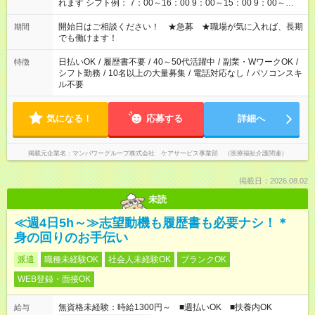
れます シフト例： 7：00～16：00 9：00～15：00 9：00～
18：00 11：00～20：00 など ※Wワークの場合、他のお仕事と
合わせ週40時間超の就業はご案内できません ※法令に基づき、
開始日はご相談ください！ ★急募 ★職場が気に入れば、長期
期間
週20時間以上勤務は社会保険への加入対象となります ※労働者
でも働けます！
派遣法（日雇い派遣の原則禁止）により、短時間・短期間の就
業はご案内が難しい場合があります
日払いOK
/
履歴書不要
/
40～50代活躍中
/
副業・WワークOK
/
特徴
シフト勤務
/
10名以上の大量募集
/
電話対応なし
/
パソコンスキ
ル不要
気になる！
応募する
詳細へ
掲載元企業名
マンパワーグループ株式会社 ケアサービス事業部 （医療福祉介護関連）
掲載日：2026.08.02
未読
≪週4日5h～≫志望動機も履歴書も必要ナシ！＊
身の回りのお手伝い
派遣
職種未経験OK
社会人未経験OK
ブランクOK
WEB登録・面接OK
無資格未経験：時給1300円～ ■週払いOK ■扶養内OK
給与