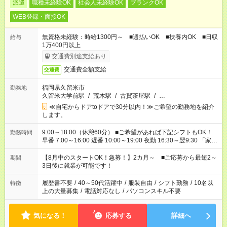
派遣
職種未経験OK
社会人未経験OK
ブランクOK
WEB登録・面接OK
無資格未経験：時給1300円～ ■週払いOK ■扶養内OK ■日収
給与
1万400円以上
交通費別途支給あり
交通費全額支給
交通費
福岡県久留米市
勤務地
久留米大学前駅
/
荒木駅
/
古賀茶屋駅
/
…
≪自宅からドアtoドアで30分以内！≫ご希望の勤務地を紹介
します。
9:00～18:00（休憩60分） ■ご希望があれば下記シフトもOK！
勤務時間
早番 7:00～16:00 遅番 10:00～19:00 夜勤 16:30～翌9:30 「家族
と休みを合わせたい」 「余裕を持って夕飯の準備がしたい」
「できれば残業はしたくない」 など、ご希望を教えてください
【8月中のスタートOK！急募！】2カ月～ ■ご応募から最短2～
期間
ね。 ※Wワーク希望の方へ 今ご覧のお仕事で希望する勤務時間
3日後に就業が可能です！
と、もう1つのお仕事の勤務時間。 合計で週40時間を超える場
合は応募できません。
履歴書不要
/
40～50代活躍中
/
服装自由
/
シフト勤務
/
10名以
特徴
上の大量募集
/
電話対応なし
/
パソコンスキル不要
気になる！
応募する
詳細へ