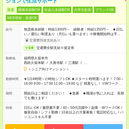
ションで生活サポート
派遣
職種未経験OK
社会人未経験OK
大学生歓迎
ブランクOK
WEB登録・面接OK
無資格未経験：時給1300円～ 経験者：時給1350円～ ★日払
給与
い／週払い制度あり（月払いも選べます）※稼働開始時は手続き
完了次第のお支払いとなります。
交通費別途支給あり
交通費全額支給※規定有
交通費
福岡県久留米市
勤務地
西鉄久留米駅
/
大善寺駅
/
三潴駅
/
…
＜シニア向けマンション＞
★1日4時間～の時短シフトOK ★スタート時間選べます！ 7:00～
勤務時間
16:00 9:00～17:00 11:00～19:00 など 残業なし！ ※Wワークの
場合、他のお仕事と合わせ週40時間超の就業はご案内できませ
ん ※法令に基づき、週20時間以上勤務は社会保険への加入対象
開始日はご相談ください！ ★急募 ★職場が気に入れば、長期
期間
となります ※労働者派遣法（日雇い派遣の原則禁止）により、
でも働けます！
短時間・短期間の就業はご案内が難しい場合があります
日払いOK
/
履歴書不要
/
40～50代活躍中
/
副業・WワークOK
/
特徴
服装自由
/
シフト勤務
/
10名以上の大量募集
/
電話対応なし
/
パ
ソコンスキル不要