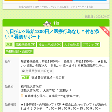
掲載元企業名
日研トータルソーシング株式会社 メディカルケア事業部
掲載日：2026.08.07
未読
NEW
＼日払い×時給1300円／医療行為なし＊付き添
い＊看護サポート
派遣
職種未経験OK
社会人未経験OK
大学生歓迎
ブランクOK
WEB登録・面接OK
無資格未経験：時給1300円～ 経験者：時給1350円～ ★日払
給与
い／週払い制度あり（月払いも選べます）※稼働開始時は手続き
完了次第のお支払いとなります。
交通費別途支給あり
交通費全額支給※規定有
交通費
福岡県久留米市
勤務地
西鉄久留米駅
/
大善寺駅
/
三潴駅
/
…
≪勤務地が選べる≫病院でのお仕事です。
★1日4時間～の時短シフトOK ★都合に合わせてシフトが決めら
勤務時間
れます シフト例： 7：00～16：00 9：00～15：00 9：00～