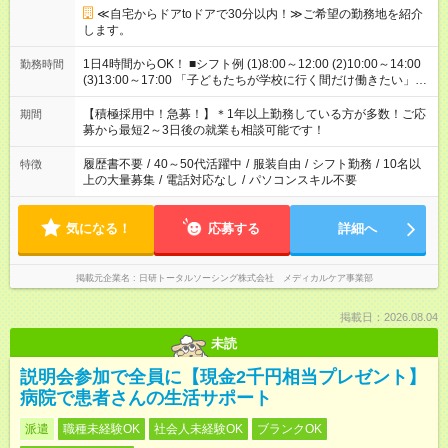
≪自宅からドアtoドアで30分以内！≫ご希望の勤務地を紹介
します。
1日4時間からOK！ ■シフト例 (1)8:00～12:00 (2)10:00～14:00
勤務時間
(3)13:00～17:00 「子どもたちが学校に行く間だけ働きたい」
「余裕を持って夕飯の準備がしたい」 「午前中は働いて、午後
はプライベートの時間にしたい」 など、ご希望を教えてくださ
【積極採用中！急募！】＊1年以上勤務している方が多数！ご応
期間
いね。 ※Wワーク希望の方へ 今ご覧のお仕事で希望する勤務時
募から最短2～3日後の就業も相談可能です！
間と、もう1つのお仕事の勤務時間。 合計で週40時間を超える
場合は応募できません。
履歴書不要
/
40～50代活躍中
/
服装自由
/
シフト勤務
/
10名以
特徴
上の大量募集
/
電話対応なし
/
パソコンスキル不要
気になる！
応募する
詳細へ
掲載元企業名
日研トータルソーシング株式会社 メディカルケア事業部
掲載日：2026.08.04
未読
説明会参加で全員に【現金2千円相当プレゼント】
病院で患者さんの生活サポート
派遣
職種未経験OK
社会人未経験OK
ブランクOK