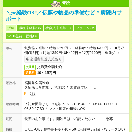
未読
＼未経験OK!／伝票や物品の準備など＊病院内サ
ポート
派遣
職種未経験OK
社会人未経験OK
ブランクOK
WEB登録・面接OK
無資格未経験：時給1350円～ 経験者：時給1400円～ ■月収
給与
例(週3日)：時給1350円×8H×12日＝12万9600円 ※前払い・日
払い・週払いOK
交通費別途支給あり
交通費全額支給
交通費
10～15万円
月収例
福岡県久留米市
勤務地
久留米大学前駅
/
荒木駅
/
古賀茶屋駅
/
…
病院
下記時間帯よりご相談OK 07:30-16:30 / 08:00-17:00 /
勤務時間
08:30-17:30 ＊シフト固定の相談もOK！
長期のお仕事です。開始日はご相談ください！ ※急募
期間
日払いOK
/
履歴書不要
/
40～50代活躍中
/
副業・WワークOK
/
特徴