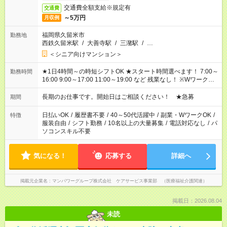
交通費全額支給※規定有
交通費
～5万円
月収例
福岡県久留米市
勤務地
西鉄久留米駅
/
大善寺駅
/
三潴駅
/
…
＜シニア向けマンション＞
★1日4時間～の時短シフトOK ★スタート時間選べます！ 7:00～
勤務時間
16:00 9:00～17:00 11:00～19:00 など 残業なし！ ※Wワークの
場合、他のお仕事と合わせ週40時間超の就業はご案内できませ
ん ※法令に基づき、週20時間以上勤務は社会保険への加入対象
長期のお仕事です。開始日はご相談ください！ ★急募
期間
となります ※労働者派遣法（日雇い派遣の原則禁止）により、
短時間・短期間の就業はご案内が難しい場合があります
日払いOK
/
履歴書不要
/
40～50代活躍中
/
副業・WワークOK
/
特徴
服装自由
/
シフト勤務
/
10名以上の大量募集
/
電話対応なし
/
パ
ソコンスキル不要
気になる！
応募する
詳細へ
掲載元企業名
マンパワーグループ株式会社 ケアサービス事業部 （医療福祉介護関連）
掲載日：2026.08.04
未読