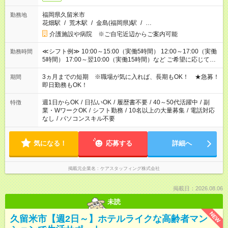
福岡県久留米市
勤務地
花畑駅
/
荒木駅
/
金島(福岡県)駅
/
…
介護施設や病院 ※ご自宅近辺からご案内可能
≪シフト例≫ 10:00～15:00（実働5時間） 12:00～17:00（実働
勤務時間
5時間） 17:00～翌10:00（実働15時間）など ご希望に応じて、
働く時間は調整できます！ お気軽に担当へ相談ください！
3ヵ月までの短期 ※職場が気に入れば、長期もOK！ ★急募！
期間
即日勤務もOK！
週1日からOK
/
日払いOK
/
履歴書不要
/
40～50代活躍中
/
副
特徴
業・WワークOK
/
シフト勤務
/
10名以上の大量募集
/
電話対応
なし
/
パソコンスキル不要
気になる！
応募する
詳細へ
掲載元企業名
ケアスタッフィング株式会社
掲載日：2026.08.06
未読
NEW
久留米市【週2日～】ホテルライクな高齢者マン