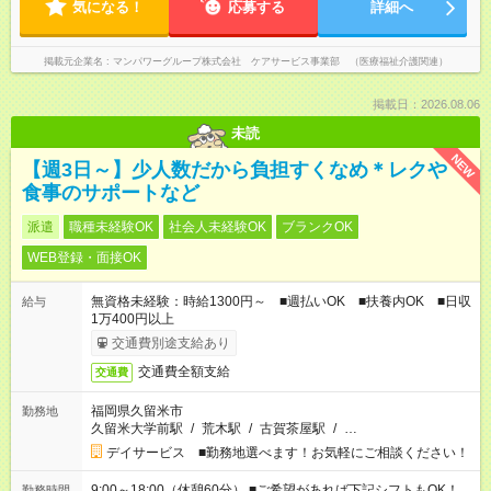
気になる！
応募する
詳細へ
掲載元企業名
マンパワーグループ株式会社 ケアサービス事業部 （医療福祉介護関連）
掲載日：2026.08.06
未読
NEW
【週3日～】少人数だから負担すくなめ＊レクや
食事のサポートなど
派遣
職種未経験OK
社会人未経験OK
ブランクOK
WEB登録・面接OK
無資格未経験：時給1300円～ ■週払いOK ■扶養内OK ■日収
給与
1万400円以上
交通費別途支給あり
交通費全額支給
交通費
福岡県久留米市
勤務地
久留米大学前駅
/
荒木駅
/
古賀茶屋駅
/
…
デイサービス ■勤務地選べます！お気軽にご相談ください！
9:00～18:00（休憩60分） ■ご希望があれば下記シフトもOK！
勤務時間