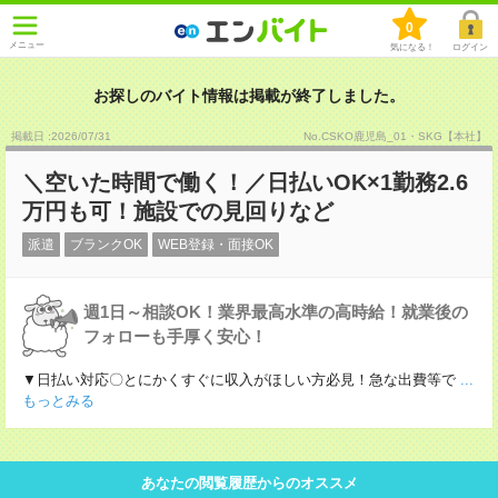
0
メニュー
気になる！
ログイン
お探しのバイト情報は掲載が終了しました。
掲載日 :2026
/
07
/
31
No.CSKO鹿児島_01・SKG【本社】
＼空いた時間で働く！／日払いOK×1勤務2.6
万円も可！施設での見回りなど
派遣
ブランクOK
WEB登録・面接OK
週1日～相談OK！業界最高水準の高時給！就業後の
フォローも手厚く安心！
▼日払い対応〇とにかくすぐに収入がほしい方必見！急な出費等で
...
もっとみる
あなたの閲覧履歴からのオススメ