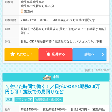
鹿児島県鹿児島市
勤務地
鹿児島中央駅から車20分
製造外
7:00～16:00 10:30～19:30 ※表記のうち実働8時間です。
勤務時間
長期【ご応募から1週間以内(最短2日目)のスピード就業が可能】
期間
即日～
日払いOK
/
履歴書不要
/
電話対応なし
/
パソコンスキル不要
特徴
気になる！
応募する
詳細へ
掲載日：2026.08.07
未読
＼空いた時間で働く！／日払いOK×1勤務2.6万
円も可！施設での見回りなど
派遣
ブランクOK
WEB登録・面接OK
時給1450円～ 夜勤時給1760円～ 日収2.6万円～（夜勤時給
給与