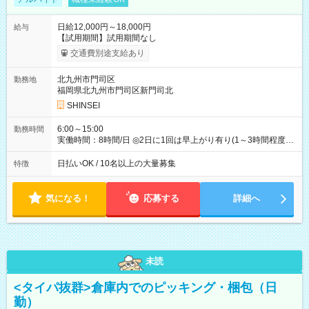
日給12,000円～18,000円
給与
【試用期間】試用期間なし
交通費別途支給あり
北九州市門司区
勤務地
福岡県北九州市門司区新門司北
SHINSEI
6:00～15:00
勤務時間
実働時間：8時間/日 ◎2日に1回は早上がり有り(1～3時間程度)
◎月残業5～10時間程度
日払いOK / 10名以上の大量募集
特徴
気になる！
応募する
詳細へ
未読
<タイパ抜群>倉庫内でのピッキング・梱包（日
勤）