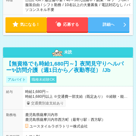
日払いOK
/
履歴書不要
/
40～50代活躍中
/
副業・WワークOK
/
特徴
服装自由
/
シフト勤務
/
10名以上の大量募集
/
電話対応なし
/
パ
ソコンスキル不要
気になる！
応募する
詳細へ
未読
【無資格でも時給1,680円～】夜間見守りヘルパ
ー✨訪問介護（週1日から／夜勤専従） /Jb
アルバイト
職種未経験OK
時給1,680円～
給与
時給1,680円以上 ※交通費一部支給（既定あり） ※経験・能力を
考慮して決定します 【収入例】 週1回勤務の場合：1,680円×8時
交通費別途支給あり
間×4回=5万3,760円 週3回勤務の場合：1,680円×8時間×12回
=16万1,280円 【試用期間】試用期間あり 試用期間の長さ：2ヶ
鹿児島県薩摩川内市
勤務地
月 ※ 雇用形態と給与に、本採用時と異なる部分があります。 雇
鹿児島県薩摩川内市西方町（最寄り駅：西方駅）
用形態：本採用時と同じです。 給与：時給 1,460円以上
ユースタイルラボラトリー株式会社