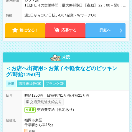
シフト制
勤務時間
1日あたりの実働時間：最大8時間/日 【夜勤】 22：00～翌8：
00 ※週1日～OK ／ 夜勤専従 ※上記の時間内で8時間勤務（休憩
1時間）ご利用者様により、時間は異なります。 ※曜日固定（毎
週1日からOK / 日払いOK / 副業・WワークOK
特徴
週同じ曜日での勤務となります）
気になる！
応募する
詳細へ
未読
＜お店へ出荷用＞お菓子や軽食などのピッキン
グ/時給1250円
派遣
職種未経験OK
ブランクOK
時給1250円 日額平均1万円/月額21万円
給与
交通費別途支給あり
交通費支給（規定あり）
交通費
福岡市東区
勤務地
千早駅から車15分
倉庫