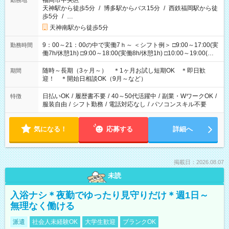
福岡市中央区
勤務地
天神駅から徒歩5分
/
博多駅からバス15分
/
西鉄福岡駅から徒
歩5分
/
…
天神南駅から徒歩5分
9：00～21：00の中で実働7ｈ～ ＜シフト例＞ □9:00～17:00(実
勤務時間
働7h/休憩1h) □9:00～18:00(実働8h/休憩1h) □10:00～19:00(実
働8h/休憩1h) □11:00～20:00(実働8h/休憩1h) □12:00～20:00(実
働7h/休憩1h) □12:00～21:00(実働7h/休憩1h) ＊固定OK ＊選べ
随時～長期（3ヶ月～） ＊1ヶ月お試し短期OK ＊即日歓
期間
る時間帯！
迎！ ＊開始日相談OK（9月～など）
日払いOK
/
履歴書不要
/
40～50代活躍中
/
副業・WワークOK
/
特徴
服装自由
/
シフト勤務
/
電話対応なし
/
パソコンスキル不要
気になる！
応募する
詳細へ
掲載日：2026.08.07
未読
入浴ナシ＊夜勤でゆったり見守りだけ＊週1日～
無理なく働ける
派遣
社会人未経験OK
大学生歓迎
ブランクOK