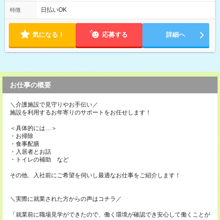
の調整も受けたまります。 （例：10時から17時 など） お気軽
にご相談・お問い合わせをメールで返信してください。
日払いOK
特徴
気になる！
応募する
詳細へ
お仕事の概要
＼介護施設で見守りやお手伝い／
施設を利用するお年寄りのサポートをお任せします！
＜具体的には…＞
・お掃除
・食事配膳
・入居者とお話
・トイレの補助 など
その他、入社前にご希望を伺いし最適なお仕事をご紹介します！
＼実際に就業された方からの声はコチラ／
「就業前に職場見学ができたので、働く環境が確認でき安心して働くことが