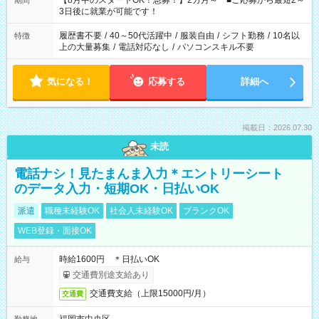
【8月中のスタートOK！急募！】2カ月～ ■ご応募から最短2～
期間
ね。 ※Wワーク希望の方へ 今ご覧のお仕事で希望する勤務時間
3日後に就業が可能です！
と、もう1つのお仕事の勤務時間。 合計で週40時間を超える場
合は応募できません。
履歴書不要
/
40～50代活躍中
/
服装自由
/
シフト勤務
/
10名以
特徴
上の大量募集
/
電話対応なし
/
パソコンスキル不要
気になる！
応募する
詳細へ
掲載日：2026.07.30
未読
電話ナシ！見たまんま入力＊エントリーシート
のデータ入力・短期OK・日払いOK
派遣
職種未経験OK
社会人未経験OK
ブランクOK
WEB登録・面接OK
時給1600円 ＊日払いOK
給与
交通費別途支給あり
交通費支給（上限15000円/月）
交通費