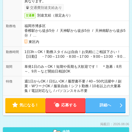
異なります。
交通費別途支給あり
別途支給（規定あり）
交通費
福岡市博多区
勤務地
香椎駅から徒歩5分
/
天神駅から徒歩5分
/
天神南駅から徒歩5
分
/
…
東区内
1日3h～OK！勤務スタイルは自由！お気軽にご相談下さい！
勤務時間
【日勤】 ・7:00～13:00 ・8:00～17:00 ・9:00～13:00 ・9:00
～18:00 ・10:00～19:00 ・13:00～18:00 ・15:00～20:00 ・
16:00～19:00 【夜勤】 ・17:00～21:00 ・18:00～23:00 ・
単発1日のみ～OK！短期や長期も大歓迎です！ ＊急募：8月
期間
21:00～翌6:00 ・23:00～翌8:00 など（他時間多数あり！）
～、9月～など開始日相談OK
週1日からOK
/
日払いOK
/
履歴書不要
/
40～50代活躍中
/
副
特徴
業・WワークOK
/
服装自由
/
シフト勤務
/
10名以上の大量募
集
/
電話対応なし
/
パソコンスキル不要
気になる！
応募する
詳細へ
掲載日：2026.08.06
未読