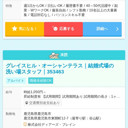
週1日からOK
/
日払いOK
/
履歴書不要
/
40～50代活躍中
/
副
特徴
業・WワークOK
/
服装自由
/
シフト勤務
/
10名以上の大量募
集
/
電話対応なし
/
パソコンスキル不要
気になる！
応募する
詳細へ
未読
グレイスヒル・オーシャンテラス｜結婚式場の
洗い場スタッフ｜353463
アルバイト
職種未経験OK
時給1,050円～
給与
昇給制度有 【試用期間】試用期間あり 試用期間の長さ：1ヶ月
雇用形態、給与は本採用時と同じです。
交通費別途支給あり
鹿児島県鹿児島市
勤務地
鹿児島県鹿児島市東開町12-7（最寄り駅：谷山駅）
株式会社ディアーズ・ブレイン