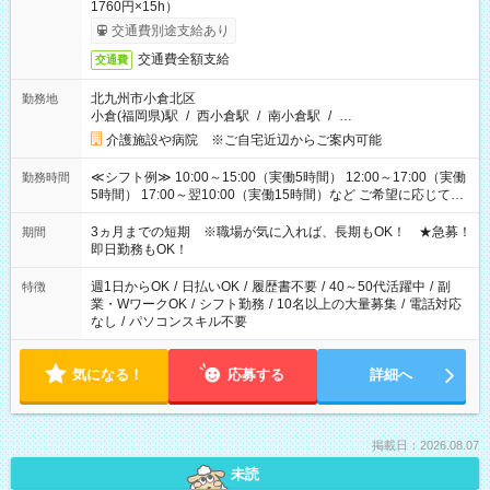
1760円×15h）
交通費別途支給あり
交通費全額支給
交通費
北九州市小倉北区
勤務地
小倉(福岡県)駅
/
西小倉駅
/
南小倉駅
/
…
介護施設や病院 ※ご自宅近辺からご案内可能
≪シフト例≫ 10:00～15:00（実働5時間） 12:00～17:00（実働
勤務時間
5時間） 17:00～翌10:00（実働15時間）など ご希望に応じて、
働く時間は調整できます！ お気軽に担当へ相談ください！
3ヵ月までの短期 ※職場が気に入れば、長期もOK！ ★急募！
期間
即日勤務もOK！
週1日からOK
/
日払いOK
/
履歴書不要
/
40～50代活躍中
/
副
特徴
業・WワークOK
/
シフト勤務
/
10名以上の大量募集
/
電話対応
なし
/
パソコンスキル不要
気になる！
応募する
詳細へ
掲載日：2026.08.07
未読