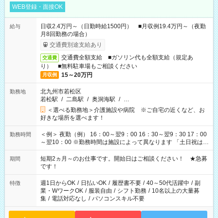
WEB登録・面接OK
日収2.4万円～（日勤時給1500円） ■月収例19.4万円～（夜勤
給与
月8回勤務の場合）
交通費別途支給あり
交通費全額支給 ■ガソリン代も全額支給（規定あ
交通費
り） ■無料駐車場もご相談ください
15～20万円
月収例
北九州市若松区
勤務地
若松駅
/
二島駅
/
奥洞海駅
/
…
＜選べる勤務地＞介護施設や病院 ※ご自宅の近くなど、お
好きな場所を選べます！
＜例＞ 夜勤（例） 16：00～翌9：00 16：30～翌9：30 17：00
勤務時間
～翌10：00 ※勤務時間は施設によって異なります 「土日祝は休
みたい」 「しっかり稼ぎたい」 「もう少し遅い時間から始めた
い」など ご希望にあったお仕事をご案内いたします。 ※未経験
短期2ヵ月～のお仕事です。開始日はご相談ください！ ★急募
期間
の方の場合は1～2ヶ月間は日中での仕事を経験いただき、 お
です！
仕事に慣れてからの夜勤になります。 ★家庭の都合でお休みが
必要な場合も遠慮なくご相談ください。
週1日からOK
/
日払いOK
/
履歴書不要
/
40～50代活躍中
/
副
特徴
業・WワークOK
/
服装自由
/
シフト勤務
/
10名以上の大量募
集
/
電話対応なし
/
パソコンスキル不要