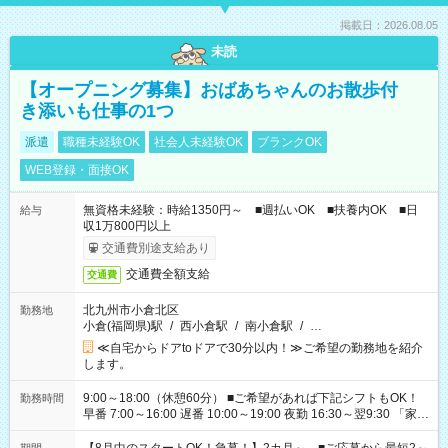
掲載日：2026.08.05
未読
【オープニング募集】おばあちゃんのお散歩付
き添いも仕事の1つ
派遣
職種未経験OK
社会人未経験OK
ブランクOK
WEB登録・面接OK
無資格未経験：時給1350円～ ■週払いOK ■扶養内OK ■日
給与
収1万800円以上
交通費別途支給あり
交通費全額支給
交通費
北九州市小倉北区
勤務地
小倉(福岡県)駅
/
西小倉駅
/
南小倉駅
/
…
≪自宅からドアtoドアで30分以内！≫ご希望の勤務地を紹介
します。
9:00～18:00（休憩60分） ■ご希望があれば下記シフトもOK！
勤務時間
早番 7:00～16:00 遅番 10:00～19:00 夜勤 16:30～翌9:30 「家族
と休みを合わせたい」 「余裕を持って夕飯の準備がしたい」
「できれば残業はしたくない」 など、ご希望を教えてください