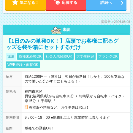
気になる！
応募する
詳細へ
掲載日：2026.08.08
未読
【1日のみの単発OK！】店頭でお客様に配るグ
ッズを袋や箱にセットするだけ
派遣
職種未経験OK
社会人未経験OK
大学生歓迎
ブランクOK
WEB登録・面接OK
時給1200円～（弊社は、翌日が給料日！しかも、100％支給な
給与
ので働いた分がすぐにもらえる！）
福岡市東区
勤務地
貝塚(福岡県)駅から自転車10分
/
箱崎駅から自転車・バイク・
車15分
/
千早駅
/
…
香椎浜や箱崎など、お仕事先は沢山！
9：00～18：00 ■勤務地により就業時間は異なります
勤務時間
単発での勤務OK！
期間