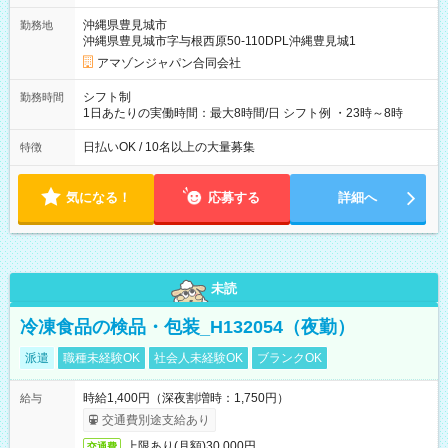
翌5:00までは時給が25%UPします) ☆給与前払い制度有！
沖縄県豊見城市
勤務地
☆Amazon直雇用で安定して働けます！ 【試用期間】試用期間
沖縄県豊見城市字与根西原50-110DPL沖縄豊見城1
あり 試用期間の長さ：1週間 雇用形態、給与は本採用時と同じ
です。
アマゾンジャパン合同会社
シフト制
勤務時間
1日あたりの実働時間：最大8時間/日 シフト例 ・23時～8時
日払いOK / 10名以上の大量募集
特徴
気になる！
応募する
詳細へ
未読
冷凍食品の検品・包装_H132054（夜勤）
派遣
職種未経験OK
社会人未経験OK
ブランクOK
時給1,400円（深夜割増時：1,750円）
給与
交通費別途支給あり
上限あり(月額)30,000円
交通費