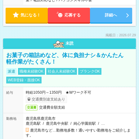
集
/
電話対応なし
/
パソコンスキル不要
気になる！
応募する
詳細へ
掲載日：2026.07.29
未読
お菓子の箱詰めなど、体に負担ナシ＆かんたん
軽作業がたくさん！
派遣
職種未経験OK
社会人未経験OK
ブランクOK
WEB登録・面接OK
時給1050円～1350円 ★Wワーク不可
給与
交通費別途支給あり
交通費全額支給
交通費
鹿児島県鹿児島市
勤務地
鹿児島駅
/
鹿児島中央駅
/
純心学園前駅
/
…
鹿児島市など…勤務地多数！通いやすい勤務地をご紹介しま
す。