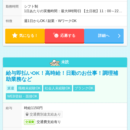
シフト制
勤務時間
1日あたりの実働時間：最大8時間/日 【土日祝】11：00～22：
00/実働6～8時間 週1～2日勤務相談可 【勤務期間】6か月以上
週1日からOK / 副業・WワークOK
特徴
気になる！
応募する
詳細へ
未読
給与即払いOK！高時給！日勤のお仕事！調理補
助業務など
派遣
職種未経験OK
社会人未経験OK
ブランクOK
WEB登録・面接OK
時給1150円
給与
交通費別途支給あり
交通費支給有り
交通費