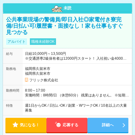
未読
公共事業現場の警備員/即日入社◎家電付き寮完
備/日払い可/履歴書・面接なし！家も仕事もすぐ
見つかる
アルバイト
職種未経験OK
日給10,000円～13,500円
給与
※交通誘導2級保有者は12000円スタート！ 入社祝い金4000円
【試用期間】試用期間なし
福岡県久留米市
勤務地
福岡県久留米市
フリック株式会社
8:00～17:00
勤務時間
実働時間：8時間/日 （休憩60分） 残業はありません。 ※短期の
募集は行っておりません。予めご了承くださいませ。
週1日からOK / 日払いOK / 副業・WワークOK / 10名以上の大量
特徴
募集
気になる！
応募する
詳細へ