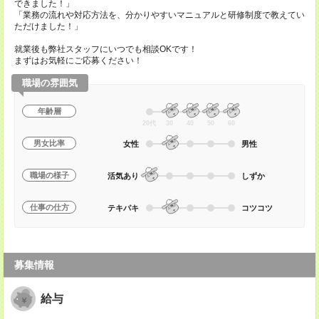
できました！」
「業務の流れや対応方法を、分かりやすいマニュアルと研修制度で教えてい
ただけました！」
就業後も弊社スタッフにいつでも相談OKです！
まずはお気軽にご応募ください！
職場の雰囲気
年齢層
20代
30
40
50
60
男女比率
女性
男性
職場の様子
活気あり
しずか
仕事の仕方
テキパキ
コツコツ
募集情報
給与