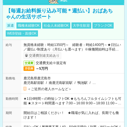
【毎週お給料振り込み可能＊週払い】おばあち
ゃんの生活サポート
派遣
職種未経験OK
社会人未経験OK
大学生歓迎
ブランクOK
WEB登録・面接OK
無資格未経験：時給1350円～ 経験者：時給1400円～★日払い
給与
／週払い制度あり（月払いも選べます）※稼働開始時は手続き完
了次第のお支払いとなります。
交通費別途支給あり
交通費支給※規定有
交通費
～5万円
月収例
鹿児島県鹿児島市
勤務地
鹿児島駅前駅
/
南鹿児島駅前駅
/
鴨池駅
/
…
＜ご近所の老人ホームなど＞
★1日4時間～の時短シフトOK ★もちろんフルタイムシフトも可
勤務時間
能 ★スタート時間選べます 7:00～16:00 9:00～18:00 11:00～
20:00 など 残業なし！ ※Wワークの場合、他のお仕事と合わせ
週40時間超の就業はご案内できません ※法令に基づき、週20時
開始日はご相談ください！ ★職場が気に入れば、長期でも働
期間
間以上勤務は社会保険への加入対象となります ※労働者派遣法
けます！
（日雇い派遣の原則禁止）により、短時間・短期間の就業はご
案内が難しい場合があります