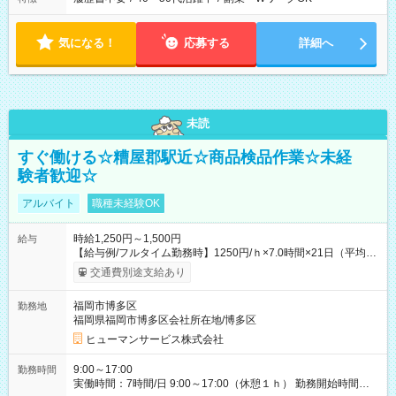
気になる！
応募する
詳細へ
未読
すぐ働ける☆糟屋郡駅近☆商品検品作業☆未経
験者歓迎☆
アルバイト
職種未経験OK
時給1,250円～1,500円
給与
【給与例/フルタイム勤務時】1250円/ｈ×7.0時間×21日（平均
値）=183,750円 別途交通費支給（会社規定有）、残業/休日手当
交通費別途支給あり
支給、 フルタイムの募集になりますが、働く日数や時間につい
て若干の調整により働くことが出来る場合（子育て等の要件な
福岡市博多区
勤務地
ど）は、ご希望状況をヒヤリングして調整できることがありま
福岡県福岡市博多区会社所在地/博多区
す。応募時に、ご相談頂きます様お願いします。 ※公共交通機
関、駐車場あり。（粕屋郡） 【試用期間】試用期間なし
ヒューマンサービス株式会社
9:00～17:00
勤務時間
実働時間：7時間/日 9:00～17:00（休憩１ｈ） 勤務開始時間等