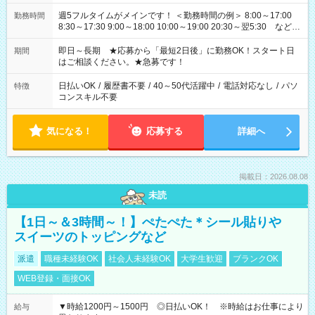
週5フルタイムがメインです！ ＜勤務時間の例＞ 8:00～17:00
勤務時間
8:30～17:30 9:00～18:00 10:00～19:00 20:30～翌5:30 など ★
その他にも勤務時間多数！ 日勤のみ、残業なし、交替制など
ご希望を教えてください！
即日～長期 ★応募から「最短2日後」に勤務OK！スタート日
期間
はご相談ください。★急募です！
日払いOK
/
履歴書不要
/
40～50代活躍中
/
電話対応なし
/
パソ
特徴
コンスキル不要
気になる！
応募する
詳細へ
掲載日：2026.08.08
未読
【1日～＆3時間～！】ぺたぺた＊シール貼りや
スイーツのトッピングなど
派遣
職種未経験OK
社会人未経験OK
大学生歓迎
ブランクOK
WEB登録・面接OK
▼時給1200円～1500円 ◎日払いOK！ ※時給はお仕事により
給与