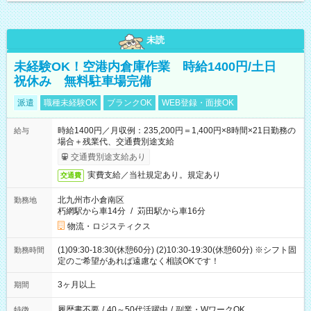
未読
未経験OK！空港内倉庫作業 時給1400円/土日
祝休み 無料駐車場完備
派遣
職種未経験OK
ブランクOK
WEB登録・面接OK
時給1400円／月収例：235,200円＝1,400円×8時間×21日勤務の
給与
場合＋残業代、交通費別途支給
交通費別途支給あり
実費支給／当社規定あり。規定あり
交通費
北九州市小倉南区
勤務地
朽網駅から車14分
/
苅田駅から車16分
物流・ロジスティクス
(1)09:30-18:30(休憩60分) (2)10:30-19:30(休憩60分) ※シフト固
勤務時間
定のご希望があれば遠慮なく相談OKです！
3ヶ月以上
期間
履歴書不要
/
40～50代活躍中
/
副業・WワークOK
特徴