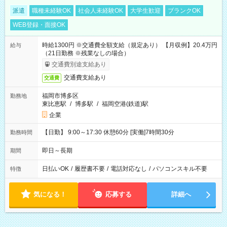
派遣
職種未経験OK
社会人未経験OK
大学生歓迎
ブランクOK
WEB登録・面接OK
時給1300円 ※交通費全額支給（規定あり） 【月収例】20.4万円
給与
（21日勤務 ※残業なしの場合）
交通費別途支給あり
交通費支給あり
交通費
福岡市博多区
勤務地
東比恵駅
/
博多駅
/
福岡空港(鉄道)駅
企業
【日勤】 9:00～17:30 休憩60分 [実働]7時間30分
勤務時間
即日～長期
期間
日払いOK
/
履歴書不要
/
電話対応なし
/
パソコンスキル不要
特徴
気になる！
応募する
詳細へ