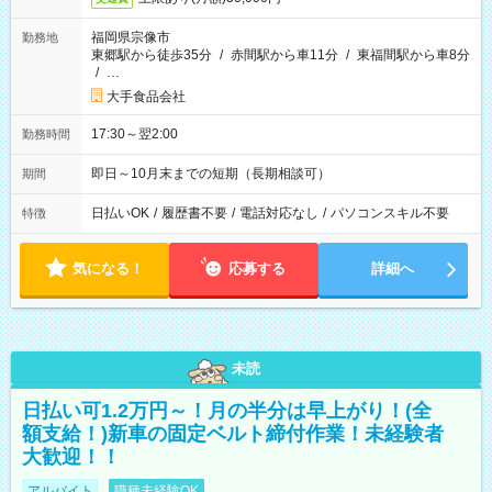
福岡県宗像市
勤務地
東郷駅から徒歩35分
/
赤間駅から車11分
/
東福間駅から車8分
/
…
大手食品会社
17:30～翌2:00
勤務時間
即日～10月末までの短期（長期相談可）
期間
日払いOK
/
履歴書不要
/
電話対応なし
/
パソコンスキル不要
特徴
気になる！
応募する
詳細へ
未読
日払い可1.2万円～！月の半分は早上がり！(全
額支給！)新車の固定ベルト締付作業！未経験者
大歓迎！！
アルバイト
職種未経験OK