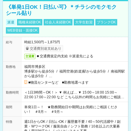
《単発1日OK！日払い可》＊チラシのモクモク
シール貼り
派遣
職種未経験OK
社会人未経験OK
大学生歓迎
ブランクOK
WEB登録・面接OK
時給1,500円～1,875円
給与
交通費別途支給あり
■ 交通費規定内支給 ※派遣先による
交通費
福岡市博多区
勤務地
博多駅から徒歩5分
/
福岡空港(鉄道)駅から徒歩5分
/
南福岡駅
から徒歩5分
/
…
■物流センターなど ■勤務地選べます
＜1日3時間～OK！＞ ▼ 例えば… ▼ 15:00～18:00 15:00～
勤務時間
22:00 17:00～22:00 など こちら以外の時間もお気軽にご相談く
ださい！
単発1日～！ ★勤務開始日や期間はお気軽にご相談くださ
期間
い！ ＃8月～ ＃9月～
週1日からOK
/
日払いOK
/
履歴書不要
/
40～50代活躍中
/
副
特徴
業・WワークOK
/
服装自由
/
シフト勤務
/
10名以上の大量募