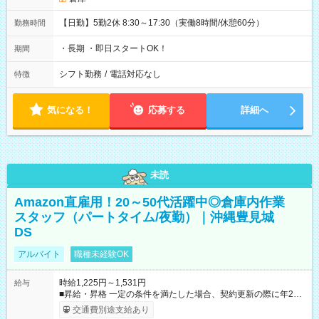
【日勤】5勤2休 8:30～17:30（実働8時間/休憩60分）
勤務時間
・長期 ・即日スタートOK！
期間
シフト勤務
/
電話対応なし
特徴
気になる！
応募する
詳細へ
未読
Amazon直雇用！20～50代活躍中◎倉庫内作業
スタッフ（パートタイム/夜勤）｜沖縄豊見城
DS
アルバイト
職種未経験OK
時給1,225円～1,531円
給与
■昇給・昇格 一定の条件を満たした場合、契約更新の際に年2回
まで昇給の機会があります。 ■正社員登用制度あり ※月末締/翌
交通費別途支給あり
月25日支払い ※時間外手当、別途支給 ※深夜割増賃金 (22:00～