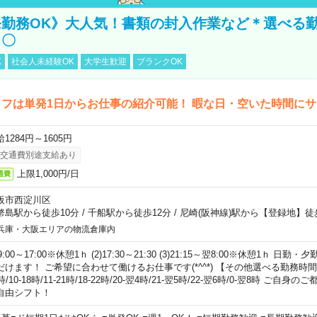
勤務OK》大人気！書類の封入作業など＊選べる
し〇
K
社会人未経験OK
大学生歓迎
ブランクOK
フは単発1日からお仕事の紹介可能！ 暇な日・空いた時間に
1284円～1605円
交通費別途支給あり
上限1,000円/日
通費
阪市西淀川区
幣島駅から徒歩10分
/
千船駅から徒歩12分
/
尼崎(阪神線)駅から【登録地】徒
兵庫・大阪エリアの物流倉庫内
)9:00～17:00※休憩1ｈ (2)17:30～21:30 (3)21:15～翌8:00※休憩1ｈ 
だけます！ ご希望に合わせて働けるお仕事です(*^^*) 【その他選べる勤務時間】 8-1
時/10-18時/11-21時/18-22時/20-翌4時/21-翌5時/22-翌6時/0-翌8時 ご
自由シフト！