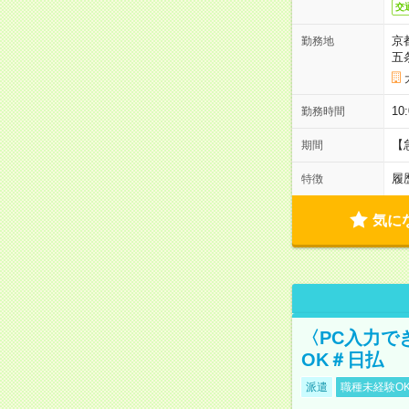
交
京
勤務地
五
10
勤務時間
【
期間
履
特徴
気に
〈PC入力で
OK＃日払
派遣
職種未経験O