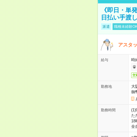
《即日・単発
日払い手渡
派遣
職種未経験O
アスタッ
時給
給与
交
大
勤務地
御
(1
勤務時間
た
18
全