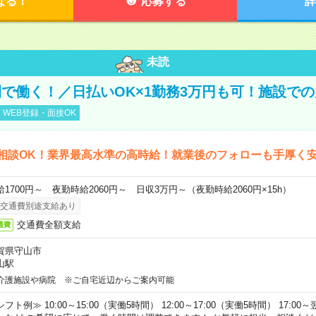
なる！
応募する
詳
未読
で働く！／日払いOK×1勤務3万円も可！施設で
WEB登録・面接OK
相談OK！業界最高水準の高時給！就業後のフォローも手厚く
給1700円～ 夜勤時給2060円～ 日収3万円～（夜勤時給2060円×15h）
交通費別途支給あり
交通費全額支給
通費
賀県守山市
山駅
介護施設や病院 ※ご自宅近辺からご案内可能
フト例≫ 10:00～15:00（実働5時間） 12:00～17:00（実働5時間） 17:00～