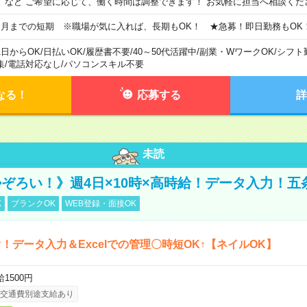
）など ご希望に応じて、働く時間は調整できます！ お気軽に担当へ相談くだ
ヵ月までの短期 ※職場が気に入れば、長期もOK！ ★急募！即日勤務もOK
1日からOK
/
日払いOK
/
履歴書不要
/
40～50代活躍中
/
副業・WワークOK
/
シフト
集
/
電話対応なし
/
パソコンスキル不要
なる！
応募する
詳
未読
ぞろい！》週4日×10時×高時給！データ入力！五
K
ブランクOK
WEB登録・面接OK
！データ入力＆Excelでの管理〇時短OK↑【ネイルOK】
1500円
交通費別途支給あり