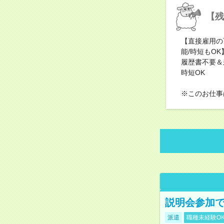
【残
【直接雇用の
能/時短もO
履歴書不要＆
時短OK
※このお仕事
説明会参加で
派遣
職種未経験O