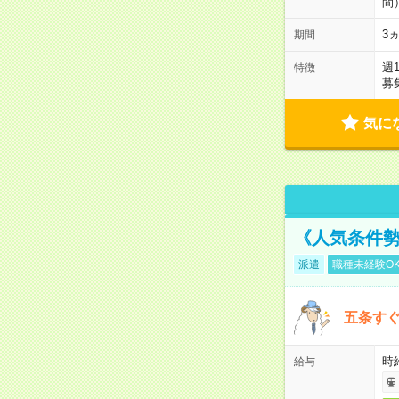
間
3
期間
週
特徴
募
気に
《人気条件勢
派遣
職種未経験O
五条すぐ
時給
給与