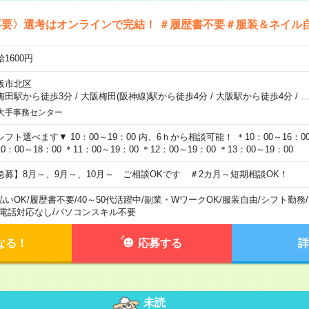
不要〉選考はオンラインで完結！ ＃履歴書不要＃服装＆ネイル
1600円
阪市北区
梅田駅から徒歩3分
/
大阪梅田(阪神線)駅から徒歩4分
/
大阪駅から徒歩4分
/
大手事務センター
シフト選べます▼ 10：00～19：00 内、6ｈから相談可能！ ＊10：00～16：00 
0：00～18：00 ＊11：00～19：00 ＊12：00～19：00 ＊13：00～19：00
急募】8月～、9月～、10月～ ご相談OKです ＃2カ月～短期相談OK！
払いOK
/
履歴書不要
/
40～50代活躍中
/
副業・WワークOK
/
服装自由
/
シフト勤務
/
電話対応なし
/
パソコンスキル不要
なる！
応募する
詳
未読