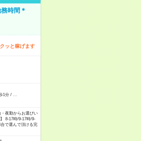
勤務時間＊
サクッと稼げます
歩1分
/
…
日勤・夕勤・夜勤からお選びい
7時/9-17時/9-
自身のご都合で選んで頂ける完