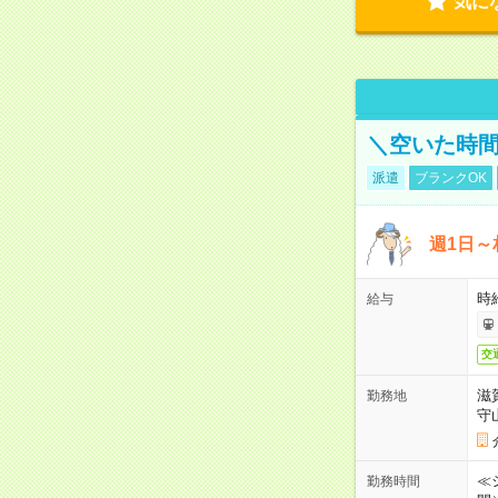
気に
＼空いた時間
派遣
ブランクOK
週1日～
時
給与
交
滋
勤務地
守
≪シ
勤務時間