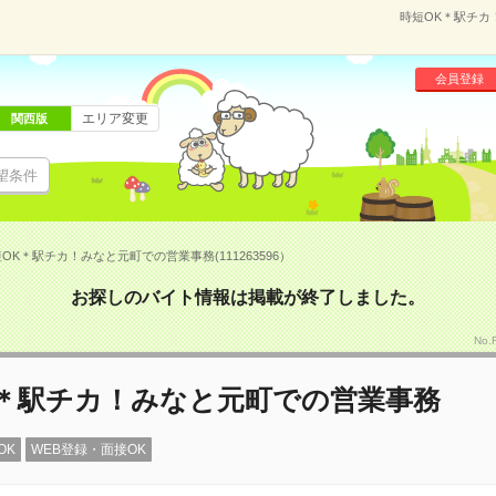
時短OK＊駅チカ！
会員登録
エリア変更
関西版
望条件
OK＊駅チカ！みなと元町での営業事務(111263596）
お探しのバイト情報は掲載が終了しました。
No.
K＊駅チカ！みなと元町での営業事務
OK
WEB登録・面接OK