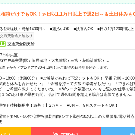
相談だけでもOK！≫日収1.1万円以上で週2日～＆土日休みも
資格未経験：時給1400円～ ■週払いOK ■扶養内OK ■日収1万1200円以上
交通費別途支給あり
交通費全額支給
通費
戸市中央区
宮(神戸新交通)駅
/
旧居留地・大丸前駅
/
三宮・花時計前駅
/
…
≪自宅からドアtoドアで30分以内！≫ご希望の勤務地を紹介します。
00～18:00（休憩60分） ■ご希望があれば下記シフトもOK！ 早番 7:00～16:00 遅
家族と休みを合わせたい」 「余裕を持って夕飯の準備がしたい」 「できれば
ど、ご希望を教えてくださいね。 ※Wワーク希望の方へ 今ご覧のお仕事で希
う1つのお仕事の勤務時間。 合計で週40時間を超える場合は応募できません。
現在も積極採用中！急募！】2カ月～ ■8月～、9月スタートもOK！
歴書不要
/
40～50代活躍中
/
服装自由
/
シフト勤務
/
10名以上の大量募集
/
電話対応
要