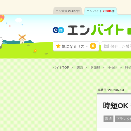
エン派遣
23427
件
エン バイト
28905
件
0
気になるリスト
保存した希
バイトTOP
関西
兵庫県
中央区
時短
掲載日 :
2026
/
07
/
03
時短O
派遣
ブランク