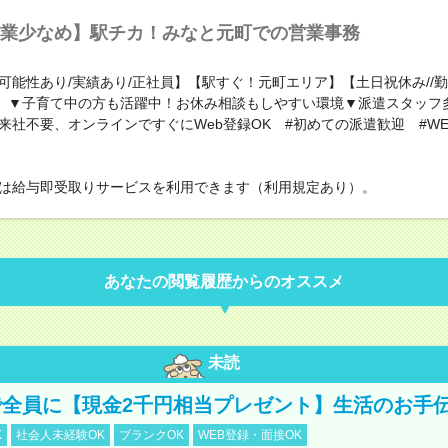
業少なめ】駅チカ！みなと元町での営業事務
可能性あり/実績あり/正社員】【駅すぐ！元町エリア】【土日祝休み//
K】▼子育て中の方も活躍中！お休み相談もしやすい環境▼派遣スタッフ
来社不要、オンラインですぐにWeb登録OK #初めての派遣歓迎 #WE
は給与即受取りサービスを利用できます（利用規定あり）。
あなたの閲覧履歴からのオススメ
未読
全員に【現金2千円相当プレゼント】生活のお手
K
社会人未経験OK
ブランクOK
WEB登録・面接OK