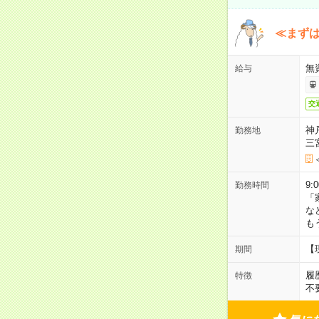
≪まずは
無
給与
交
神
勤務地
三
9:
勤務時間
「
な
も
【
期間
履
特徴
不