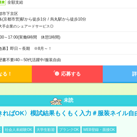
全額支給
通費
都市下京区
条(京都市営)駅から徒歩1分
/
烏丸駅から徒歩10分
大手企業のシェアードサービス◎
:00～17:00(実働6時間 休憩1時間)
急募】即日～長期 ※8月～！
歴書不要
/
40～50代活躍中
/
服装自由
なる！
応募する
詳
未読
きればOK〉模試結果もくもく入力＃服装ネイル自
K
社会人未経験OK
大学生歓迎
ブランクOK
WEB登録・面接OK