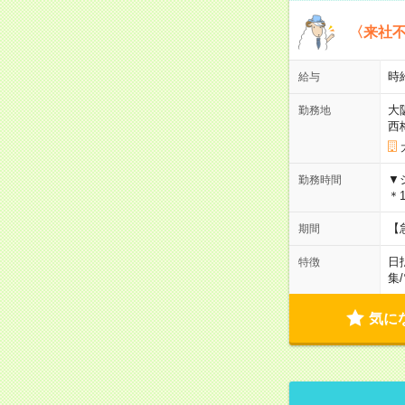
〈来社
時給
給与
大
勤務地
西
▼
勤務時間
＊1
【
期間
日
特徴
集
/
気に