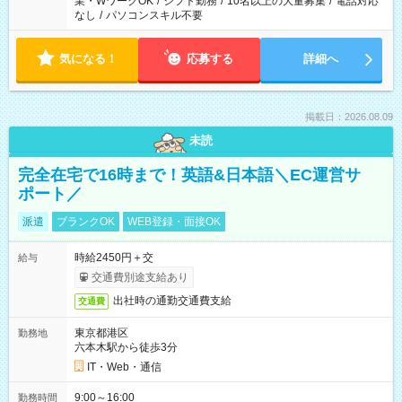
業・WワークOK
/
シフト勤務
/
10名以上の大量募集
/
電話対応
なし
/
パソコンスキル不要
気になる！
応募する
詳細へ
掲載日：2026.08.09
未読
完全在宅で16時まで！英語&日本語＼EC運営サ
ポート／
派遣
ブランクOK
WEB登録・面接OK
時給2450円＋交
給与
交通費別途支給あり
出社時の通勤交通費支給
交通費
東京都港区
勤務地
六本木駅から徒歩3分
IT・Web・通信
9:00～16:00
勤務時間