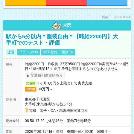
掲載日：2026.08.06
未読
駅から5分以内＊服装自由＊【時給2200円】大
手町でのテスト・評価
派遣
ブランクOK
WEB登録・面接OK
時給2200円 月収例 37万9500円 時給2200円×実働7h45m×週5
給与
日×4週+残業15h ※月収例を保証するものではありません。
交通費別途支給あり
1ヶ月3万円を上限として実費支給
交通費
30万円～
月収例
東京都千代田区
勤務地
大手町(東京都)駅から徒歩1分
電機・電子・OA・精密機器関連商社
08:50-17:20（休憩45分）実働7時間45分
勤務時間
2026年08月24日～長期 ※開始日相談OK ※08月～
期間