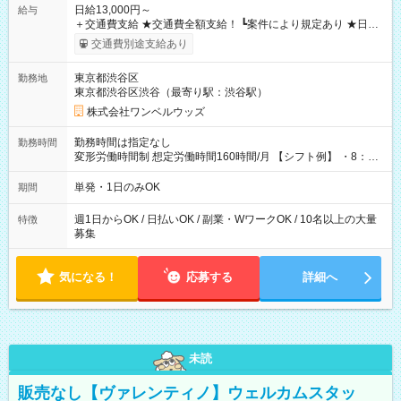
日給13,000円～
給与
＋交通費支給 ★交通費全額支給！ ┗案件により規定あり ★日払
いOK！（規定あり） ┗働いたその日に現金GET♪ お仕事後はコ
交通費別途支給あり
ンビニATMから 日払い分を引き落とせます！ 【試用期間】試
用期間なし
東京都渋谷区
勤務地
東京都渋谷区渋谷（最寄り駅：渋谷駅）
株式会社ワンベルウッズ
勤務時間は指定なし
勤務時間
変形労働時間制 想定労働時間160時間/月 【シフト例】 ・8：00
～21：00
単発・1日のみOK
期間
週1日からOK / 日払いOK / 副業・WワークOK / 10名以上の大量
特徴
募集
気になる！
応募する
詳細へ
未読
販売なし【ヴァレンティノ】ウェルカムスタッ