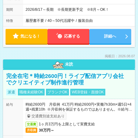
2026/8/17～長期 ※長期更新予定 ※8月～OK！
期間
履歴書不要
/
40～50代活躍中
/
服装自由
特徴
気になる！
応募する
詳細へ
掲載日：2026.08.07
未読
完全在宅＊時給2600円！ライブ配信アプリ会社
でクリエイティブ制作進行管理
派遣
職種未経験OK
ブランクOK
WEB登録・面接OK
時給2600円 月収例 41万円 時給2600円×実働7h30m×週5日×4
給与
週+残業10h ※月収例を保証するものではありません。※給与即
受取りサービス利用可（利用条件有）
交通費別途支給あり
1ヶ月3万円を上限として実費支給
交通費
30万円～
月収例