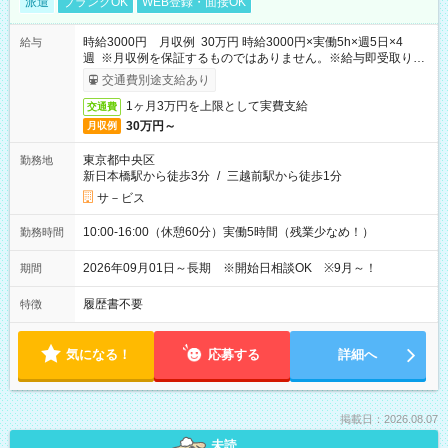
派遣
ブランクOK
WEB登録・面接OK
時給3000円 月収例 30万円 時給3000円×実働5h×週5日×4
給与
週 ※月収例を保証するものではありません。※給与即受取りサ
ービス利用可（利用条件有）
交通費別途支給あり
1ヶ月3万円を上限として実費支給
交通費
30万円～
月収例
東京都中央区
勤務地
新日本橋駅から徒歩3分
/
三越前駅から徒歩1分
サ－ビス
10:00-16:00（休憩60分）実働5時間（残業少なめ！）
勤務時間
2026年09月01日～長期 ※開始日相談OK ※9月～！
期間
履歴書不要
特徴
気になる！
応募する
詳細へ
掲載日：2026.08.07
未読