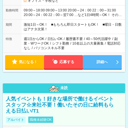
オフィス・学校など
09:00～18:00 09:00～13:00 20:00～24：00 22：00～31:00
勤務時間
20:00～24：00 22：00～翌7:00 …など1日4時間～OK！ その他
シフトもございます！ お気軽にご相談ください！
激短1日～OK！ ■もちろん即日スタートもOK！ ■曜日・日数
期間
はアナタ次第！
週1日からOK
/
日払いOK
/
履歴書不要
/
40～50代活躍中
/
副
特徴
業・WワークOK
/
シフト勤務
/
10名以上の大量募集
/
電話対応
なし
/
パソコンスキル不要
気になる！
応募する
詳細へ
未読
人気イベントも！好きな場所で働けるイベント
スタッフ☆来社不要！働いたその日に給料もら
える日払い/T1
アルバイト
職種未経験OK