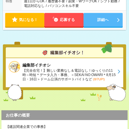
週1日からOK
/
履歴書不要
/
副業・WワークOK
/
シフト勤務
/
特徴
電話対応なし
/
パソコンスキル不要
気になる！
応募する
詳細へ
編集部イチオシ
【完全在宅！】難しい業務なし＆電話なし！ゆっくりの11
時～時短＊データ入力・事務、＜SEKAI NO OWARI＊8月15
日・16日＞ドーム公演のサポートバイトなど
(8/7UP!)
お仕事の概要
【建設関連企業での事務】