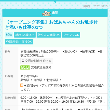
掲載日：2026.08.09
未読
【オープニング募集】おばあちゃんのお散歩付
き添いも仕事の1つ
派遣
職種未経験OK
社会人未経験OK
ブランクOK
WEB登録・面接OK
無資格未経験：時給1500円～ ■週払いOK ■扶養内OK ■日
給与
収1万2000円以上
交通費別途支給あり
交通費全額支給
交通費
東京都豊島区
勤務地
巣鴨駅
/
目白駅
/
北池袋駅
/
…
≪自宅からドアtoドアで30分以内！≫ご希望の勤務地を紹介
します。
9:00～18:00（休憩60分） ■ご希望があれば下記シフトもOK！
勤務時間
早番 7:00～16:00 遅番 10:00～19:00 夜勤 16:30～翌9:30 「家族
と休みを合わせたい」 「余裕を持って夕飯の準備がしたい」
「できれば残業はしたくない」 など、ご希望を教えてください