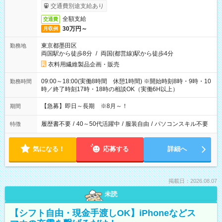
交通費別途支給あり
全額支給
交通費
30万円～
月収例
東京都墨田区
勤務地
両国駅から徒歩8分
/
両国(都営線)駅から徒歩4分
衣料用繊維製品企画・販売
09:00～18:00(実働8時間 休憩1時間) ※開始時刻8時・9時・10
勤務時間
時／終了時刻17時・18時の相談OK（実働6H以上）
【急募】即日～長期 ※8月～！
期間
履歴書不要
/
40～50代活躍中
/
服装自由
/
パソコンスキル不要
特徴
気になる！
応募する
詳細へ
掲載日：2026.08.07
未読
【シフト自由・現金手渡しOK】iPhoneなどス