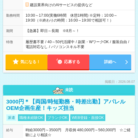
建設業界向けのAIサービスの提供など
10:00～17:00(実働6時間 休憩1時間) ※定時：10:00～
勤務時間
19:00（※終わりの時間：16:00～19:00で相談可！）
【急募】即日～長期 ※8月～！
期間
履歴書不要
/
40～50代活躍中
/
副業・WワークOK
/
服装自由
/
特徴
電話対応なし
/
パソコンスキル不要
気になる！
応募する
詳細へ
掲載日：2026.08.07
未読
3000円＊【両国/時短勤務・時差出勤】アパレル
OEM企画生産！キッズ担当
派遣
職種未経験OK
ブランクOK
WEB登録・面接OK
時給3000円～3500円 月収例 480,000円～560,000円 ☆ご経
給与
験により相談☆