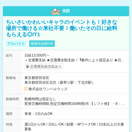
未読
ちいさいかわいいキャラのイベントも！好きな
場所で働ける☆来社不要！働いたその日に給料
もらえる◎/T1
アルバイト
職種未経験OK
日給13,000円～
給与
＋交通費支給 ★交通費全額支給！ ┗案件により規定あり ★日払
いOK！（規定あり） ┗働いたその日に現金GET♪ お仕事後はコ
交通費別途支給あり
ンビニATMから 日払い分を引き落とせます！ 【試用期間】試
用期間なし
東京都世田谷区
勤務地
東京都世田谷区北沢（最寄り駅：下北沢駅）
株式会社ワンベルウッズ
勤務時間は指定なし
勤務時間
変形労働時間制 想定労働時間160時間/月 【シフト例】 ・8：00
～21：00
単発・1日のみOK
期間
週1日からOK / 日払いOK / 副業・WワークOK / 10名以上の大量
特徴
募集