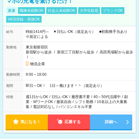
マホの充電を繋げるだけ！
派遣
職種未経験OK
社会人未経験OK
大学生歓迎
ブランクOK
WEB登録・面接OK
時給1414円～ ▼日払いOK（規定あり） ■初勤務手当あり
給与
※規定による
東京都新宿区
勤務地
新宿駅から徒歩
/
新宿三丁目駅から徒歩
/
高田馬場駅から徒歩
/
…
物流企業
9:00～18:00
勤務時間
即日～OK！ 1日～働けます＾＾（規定あり）
期間
週1日からOK
/
日払いOK
/
履歴書不要
/
40～50代活躍中
/
副
特徴
業・WワークOK
/
服装自由
/
シフト勤務
/
10名以上の大量募
集
/
電話対応なし
/
パソコンスキル不要
気になる！
応募する
詳細へ