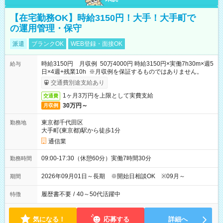
【在宅勤務OK】時給3150円！大手！大手町で
の運用管理・保守
派遣
ブランクOK
WEB登録・面接OK
時給3150円 月収例 50万4000円 時給3150円×実働7h30m×週5
給与
日×4週+残業10h ※月収例を保証するものではありません。
交通費別途支給あり
1ヶ月3万円を上限として実費支給
交通費
30万円～
月収例
東京都千代田区
勤務地
大手町(東京都)駅から徒歩1分
通信業
09:00-17:30（休憩60分）実働7時間30分
勤務時間
2026年09月01日～長期 ※開始日相談OK ※09月～
期間
履歴書不要
/
40～50代活躍中
特徴
気になる！
応募する
詳細へ