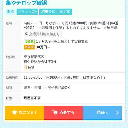
集やテロップ確認
派遣
ブランクOK
WEB登録・面接OK
時給2000円 月収例 33万円 時給2000円×実働8h×週5日×4週
給与
+残業5h ※月収例を保証するものではありません。※給与即受
取りサービス利用可（利用条件有）
交通費別途支給あり
1ヶ月3万円を上限として実費支給
交通費
30万円～
月収例
東京都新宿区
勤務地
市ケ谷駅から徒歩3分
放送
11:00-20:00（休憩60分）実働8時間（残業少なめ！）
勤務時間
即日～長期 ※開始日相談OK
期間
履歴書不要
特徴
気になる！
応募する
詳細へ