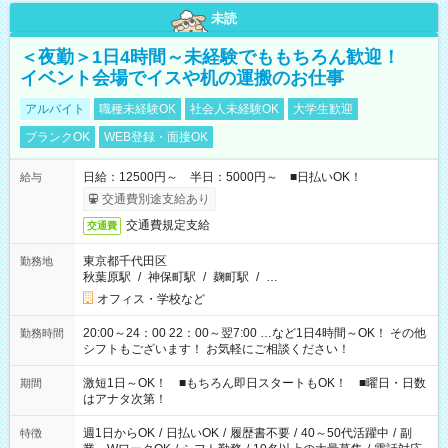
未読
＜夜勤＞1日4時間～未経験でももちろん歓迎！
イベント会場でイスや机の運搬のお仕事
アルバイト
職種未経験OK
社会人未経験OK
大学生歓迎
ブランクOK
WEB登録・面接OK
日給：12500円～ 半日：5000円～ ■日払いOK！
給与
交通費別途支給あり
交通費規定支給
交通費
東京都千代田区
勤務地
秋葉原駅
/
神保町駅
/
麹町駅
/
…
オフィス・学校など
20:00～24：00 22：00～翌7:00 …など1日4時間～OK！ その他
勤務時間
シフトもございます！ お気軽にご相談ください！
激短1日～OK！ ■もちろん即日スタートもOK！ ■曜日・日数
期間
はアナタ次第！
週1日からOK
/
日払いOK
/
履歴書不要
/
40～50代活躍中
/
副
特徴