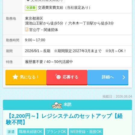
交通費実費支給（当社規定あり）
交通費
東京都港区
勤務地
溜池山王駅から徒歩5分
/
六本木一丁目駅から徒歩3分
官公庁・関連団体
9:00～17:00
勤務時間
2026/9/1～長期 ※期間限定:2027年3月末まで ※9月～OK！
期間
履歴書不要
/
40～50代活躍中
特徴
気になる！
応募する
詳細へ
掲載日：2026.08.04
未読
【2,200円～】レジシステムのセットアップ【経
験不問】
派遣
職種未経験OK
ブランクOK
WEB登録・面接OK