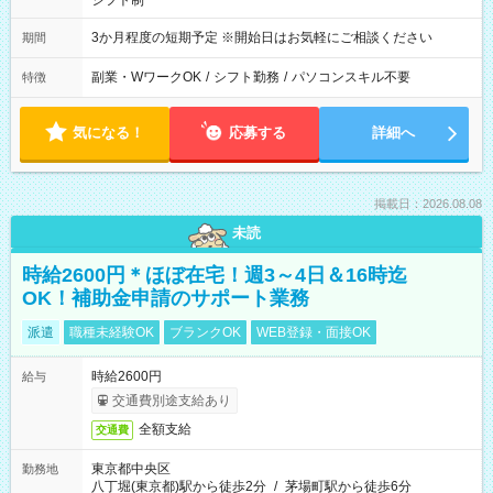
シフト制
3か月程度の短期予定 ※開始日はお気軽にご相談ください
期間
副業・WワークOK
/
シフト勤務
/
パソコンスキル不要
特徴
気になる！
応募する
詳細へ
掲載日：2026.08.08
未読
時給2600円＊ほぼ在宅！週3～4日＆16時迄
OK！補助金申請のサポート業務
派遣
職種未経験OK
ブランクOK
WEB登録・面接OK
時給2600円
給与
交通費別途支給あり
全額支給
交通費
東京都中央区
勤務地
八丁堀(東京都)駅から徒歩2分
/
茅場町駅から徒歩6分