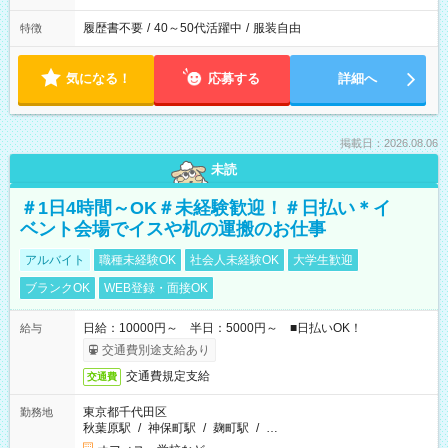
履歴書不要
/
40～50代活躍中
/
服装自由
特徴
気になる！
応募する
詳細へ
掲載日：2026.08.06
未読
＃1日4時間～OK＃未経験歓迎！＃日払い＊イ
ベント会場でイスや机の運搬のお仕事
アルバイト
職種未経験OK
社会人未経験OK
大学生歓迎
ブランクOK
WEB登録・面接OK
日給：10000円～ 半日：5000円～ ■日払いOK！
給与
交通費別途支給あり
交通費規定支給
交通費
東京都千代田区
勤務地
秋葉原駅
/
神保町駅
/
麹町駅
/
…