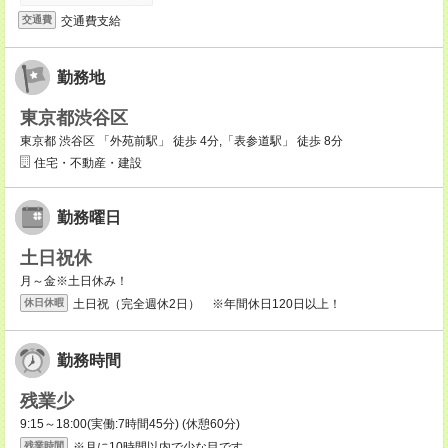
交通費支給
交通費
勤務地
東京都渋谷区
東京都 渋谷区 「外苑前駅」 徒歩 4分,「表参道駅」 徒歩 8分
住宅・不動産・建設
勤務曜日
土日祝休
月～金※土日休み！
土日祝（完全週休2日） ※年間休日120日以上！
休日休暇
勤務時間
残業少
9:15～18:00(実働:7時間45分) (休憩60分)
※月に10時間以内で少な目です
残業時間