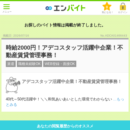
0
メニュー
気になる！
ログイン
お探しのバイト情報は掲載が終了しました。
掲載日 :2026
/
07
/
16
No.ADCA01466443
時給2000円！アデコスタッフ活躍中企業！不
動産賃貸管理事務！
派遣
職種未経験OK
WEB登録・面接OK
アデコスタッフ活躍中企業！不動産賃貸管理事務！
40代～50代活躍中！＼＼和気あいあいとした環境でわからない
...もっ
とみる
あなたの閲覧履歴からのオススメ