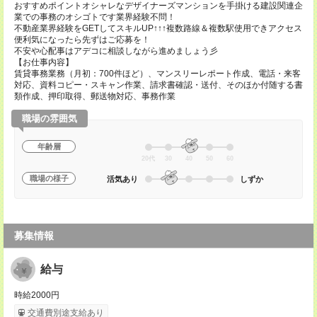
おすすめポイントオシャレなデザイナーズマンションを手掛ける建設関連企
業での事務のオシゴトです業界経験不問！
不動産業界経験をGETしてスキルUP↑↑↑複数路線＆複数駅使用できアクセス
便利気になったら先ずはご応募を！
不安や心配事はアデコに相談しながら進めましょう彡
【お仕事内容】
賃貸事務業務（月初：700件ほど）、マンスリーレポート作成、電話・来客
対応、資料コピー・スキャン作業、請求書確認・送付、そのほか付随する書
類作成、押印取得、郵送物対応、事務作業
職場の雰囲気
年齢層
20代
30
40
50
60
職場の様子
活気あり
しずか
募集情報
給与
時給2000円
交通費別途支給あり