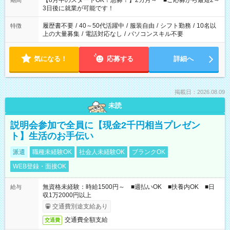
【8月中のスタートOK！急募！】2カ月～ ■ご応募から最短2～
期間
ね。 ※Wワーク希望の方へ 今ご覧のお仕事で希望する勤務時間
3日後に就業が可能です！
と、もう1つのお仕事の勤務時間。 合計で週40時間を超える場
合は応募できません。
履歴書不要
/
40～50代活躍中
/
服装自由
/
シフト勤務
/
10名以
特徴
上の大量募集
/
電話対応なし
/
パソコンスキル不要
気になる！
応募する
詳細へ
掲載日：2026.08.09
未読
説明会参加で全員に【現金2千円相当プレゼン
ト】生活のお手伝い
派遣
職種未経験OK
社会人未経験OK
ブランクOK
WEB登録・面接OK
無資格未経験：時給1500円～ ■週払いOK ■扶養内OK ■日
給与
収1万2000円以上
交通費別途支給あり
交通費全額支給
交通費