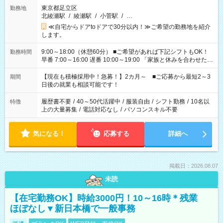
東京都足立区
勤務地
北綾瀬駅
/
綾瀬駅
/
小菅駅
/
…
≪自宅からドアtoドアで30分以内！≫ご希望の勤務地を紹介
します。
9:00～18:00（休憩60分） ■ご希望があれば下記シフトもOK！
勤務時間
早番 7:00～16:00 遅番 10:00～19:00 「家族と休みを合わせた
い」 「余裕を持って夕飯の準備がしたい」 「できれば残業はし
たくない」 など、ご希望を教えてくださいね。 ※Wワーク希望
【現在も積極採用中！急募！】2カ月～ ■ご応募から最短2～3
期間
の方へ 今ご覧のお仕事で希望する勤務時間と、もう1つのお仕事
日後の就業も相談可能です！
の勤務時間。 合計で週40時間を超える場合は応募できません。
履歴書不要
/
40～50代活躍中
/
服装自由
/
シフト勤務
/
10名以
特徴
上の大量募集
/
電話対応なし
/
パソコンスキル不要
気になる！
応募する
詳細へ
掲載日：2026.08.07
未読
【在宅勤務OK】時給3000円！10～16時＊残業
ほぼなし▼新日本橋で一般事務