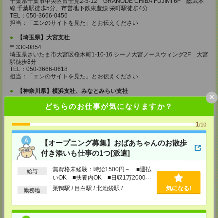
千葉県千葉市中央区富士見2-5-12 GRANODE CHIBA FUJIMI 6F 総武本
線 千葉駅徒歩5分、市営地下鉄東豊線 栄町駅徒歩4分
TEL：050-3666-0456
担当：「エンのサイトを見た」とお伝えください
【埼玉県】大宮支社
〒330-0854
埼玉県さいたま市大宮区桜木町1-10-16 シーノ大宮ノースウィング2F 大宮
駅徒歩8分
TEL：050-3666-0618
担当：「エンのサイトを見た」とお伝えください
【神奈川県】横浜支社、みなとみらい支社
×
〒220-0011
どちらのお仕事が気になりますか？
神奈川県横浜市西区高島2-19-12スカイビル22F 横浜駅徒歩5分
TEL：050-3666-0540
担当：「エンのサイトを見た」とお伝えください
1
/10
【茨城県】つくば支社
【オープニング募集】おばあちゃんのお散歩
〒305-0032
付き添いも仕事の1つ[派遣]
茨城県つくば市竹園1-6-1つくば三井ビルディング19F つくば駅徒歩5分
TEL：050-3666-0532
担当：「エンのサイトを見た」とお伝えください
無資格未経験：時給1500円～ ■週払
給与
いOK ■扶養内OK ■日収1万2000円
【栃木県】宇都宮支社
以上
巣鴨駅 / 目白駅 / 北池袋駅 / …
気になる!
勤務地
〒320-0026
栃木県宇都宮市馬場通り2-1-1 メットライフ宇都宮スクエア8F 東武宇都宮
駅徒歩6分、宇都宮駅徒歩17分
TEL：050-3666-0382