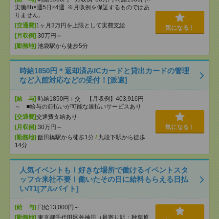
実働8h×週5日×4週 ※月収例を保証するものではあ
りません。
[交通費]
1ヶ月3万円を上限として実費支給
気になる！
[月収例]
30万円～
[勤務地]
池袋駅から徒歩5分
時給1850円＊返却済みICカードと貸出カードの管理
など入館対応などの受付！[派遣]
[給 与]
時給1850円＋交 【月収例】403,916円
～ ■給与の前払いが可能な速払いサービスあり
[交通費]
交通費支給あり
[月収例]
30万円～
気になる！
[勤務地]
飯田橋駅から徒歩1分
/
九段下駅から徒歩
14分
人気イベントも！好きな場所で働けるイベントスタ
ッフ☆来社不要！働いたその日に給料もらえる日払
い/T1[アルバイト]
[給 与]
日給13,000円～
[勤務地]
東京都千代田区外神田（最寄り駅：秋葉原