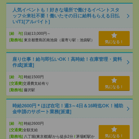
人気イベントも！好きな場所で働けるイベントスタ
ッフ☆来社不要！働いたその日に給料もらえる日払
い/T1[アルバイト]
[給 与]
日給13,000円～
[勤務地]
東京都豊島区南池袋（最寄り駅：池袋駅）
気になる！
座り仕事！給与即払いOK！高時給！在庫管理・資料
作成[派遣]
[給 与]
時給1500円
[交通費]
交通費支給有り
気になる！
[勤務地]
藤沢駅
時給2600円＊ほぼ在宅！週3～4日＆16時迄OK！補助
金申請のサポート業務[派遣]
[給 与]
時給2600円
[交通費]
全額支給
気になる！
[勤務地]
八丁堀(東京都)駅から徒歩2分
/
茅場町駅か