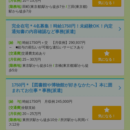
[月収例]
10～15万円
気になる！
[勤務地]
田町(東京都)駅から徒歩7分
/
三田(東京都)
駅から徒歩7分
完全在宅＊4名募集！時給1750円！未経験OK！内定
通知書の内容確認など事務[派遣]
[給 与]
時給1750円＋交 【月収例】290,937円
～ ■給与の前払いが可能な速払いサービスあり
[交通費]
交通費支給あり
[月収例]
25～30万円
気になる！
[勤務地]
東京駅から徒歩1分
/
京橋(東京都)駅から徒
歩5分
1750円＊【図書館や博物館が好きなかたへ】本に囲
まれてお仕事＊事務[派遣]
[給 与]
時給1750円 月収例 245,000円
[交通費]
全額支給
[月収例]
20～25万円
気になる！
[勤務地]
東所沢駅から徒歩10分
/
所沢駅から民間バ
ス12分