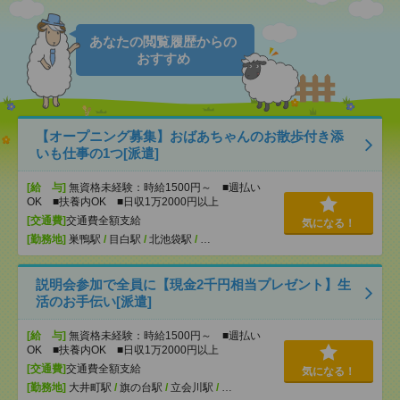
あなたの閲覧履歴からの
おすすめ
【オープニング募集】おばあちゃんのお散歩付き添
いも仕事の1つ[派遣]
[給 与]
無資格未経験：時給1500円～ ■週払い
OK ■扶養内OK ■日収1万2000円以上
[交通費]
交通費全額支給
気になる！
[勤務地]
巣鴨駅
/
目白駅
/
北池袋駅
/
…
説明会参加で全員に【現金2千円相当プレゼント】生
活のお手伝い[派遣]
[給 与]
無資格未経験：時給1500円～ ■週払い
OK ■扶養内OK ■日収1万2000円以上
[交通費]
交通費全額支給
気になる！
[勤務地]
大井町駅
/
旗の台駅
/
立会川駅
/
…