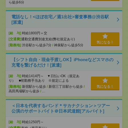
ら徒歩6分
電話なし！<ほぼ在宅／週1出社>審査事務@渋谷駅
[派遣]
[給 与]
時給1800円＋交
[交通費]
通勤交通費別途支給(弊社規定あり)
気になる！
[勤務地]
渋谷駅から徒歩7分
/
神泉駅から徒歩5分
【シフト自由・現金手渡しOK】iPhoneなどスマホの
充電を繋げるだけ！[派遣]
[給 与]
時給1414円～ ▼日払いOK（規定あ
り） ■初勤務手当あり ※規定による
[勤務地]
新宿駅から徒歩
/
新宿三丁目駅から徒歩
/
気になる！
高田馬場駅から徒歩
/
…
＜日本を代表するバンド＊サカナクション＞ツアー
公演のサポートバイト＠日本武道館[アルバイト]
[給 与]
時給1250円～