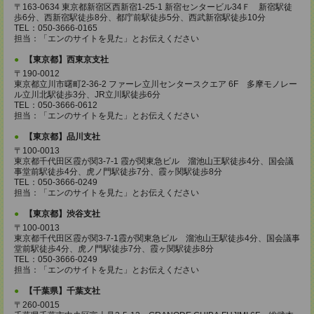
〒163-0634 東京都新宿区西新宿1-25-1 新宿センタービル34Ｆ 新宿駅徒
歩6分、西新宿駅徒歩8分、都庁前駅徒歩5分、西武新宿駅徒歩10分
TEL：050-3666-0165
担当：「エンのサイトを見た」とお伝えください
【東京都】西東京支社
〒190-0012
東京都立川市曙町2-36-2 ファーレ立川センタースクエア 6F 多摩モノレー
ル立川北駅徒歩3分、JR立川駅徒歩6分
TEL：050-3666-0612
担当：「エンのサイトを見た」とお伝えください
【東京都】品川支社
〒100-0013
東京都千代田区霞が関3-7-1 霞が関東急ビル 溜池山王駅徒歩4分、国会議
事堂前駅徒歩4分、虎ノ門駅徒歩7分、霞ヶ関駅徒歩8分
TEL：050-3666-0249
担当：「エンのサイトを見た」とお伝えください
【東京都】渋谷支社
〒100-0013
東京都千代田区霞が関3-7-1霞が関東急ビル 溜池山王駅徒歩4分、国会議事
堂前駅徒歩4分、虎ノ門駅徒歩7分、霞ヶ関駅徒歩8分
TEL：050-3666-0249
担当：「エンのサイトを見た」とお伝えください
【千葉県】千葉支社
〒260-0015