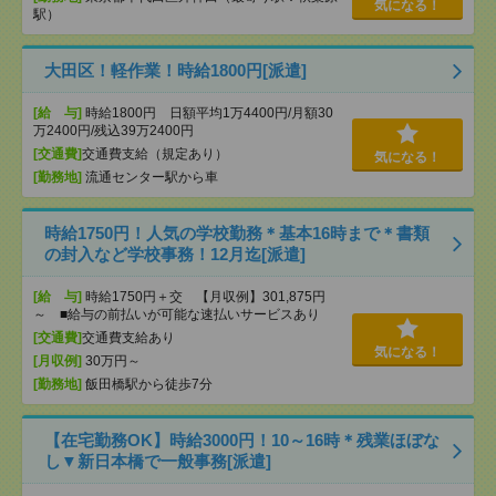
気になる！
駅）
大田区！軽作業！時給1800円[派遣]
[給 与]
時給1800円 日額平均1万4400円/月額30
万2400円/残込39万2400円
[交通費]
交通費支給（規定あり）
気になる！
[勤務地]
流通センター駅から車
時給1750円！人気の学校勤務＊基本16時まで＊書類
の封入など学校事務！12月迄[派遣]
[給 与]
時給1750円＋交 【月収例】301,875円
～ ■給与の前払いが可能な速払いサービスあり
[交通費]
交通費支給あり
気になる！
[月収例]
30万円～
[勤務地]
飯田橋駅から徒歩7分
【在宅勤務OK】時給3000円！10～16時＊残業ほぼな
し▼新日本橋で一般事務[派遣]