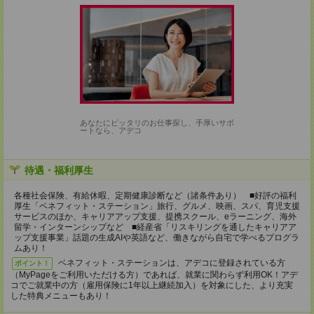
あなたにピッタリのお仕事探し、手厚いサポ
ートなら、アデコ
待遇・福利厚生
各種社会保険、有給休暇、定期健康診断など（諸条件あり） ■好評の福利
厚生「ベネフィット・ステーション」旅行、グルメ、映画、スパ、育児支援
サービスのほか、キャリアアップ支援、提携スクール、eラーニング、海外
留学・インターンシップなど ■経産省「リスキリングを通したキャリアア
ップ支援事業」話題の生成AIや英語など、働きながら自宅で学べるプログラ
ムあり！
ベネフィット・ステーションは、アデコに登録されている方
ポイント！
（MyPageをご利用いただける方）であれば、就業に関わらず利用OK！アデ
コでご就業中の方（雇用保険に1年以上継続加入）を対象にした、より充実
した特典メニューもあり！