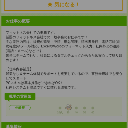
気になる！
お仕事の概要
フィットネス会社での事務です。
話題のフィットネス会社での一般事務のお仕事です！
主な業務内容は、経費の確認・申請、勤怠管理、請求書発行、電話応対(取
次程度)やメール対応、ExcelやWordのフォーマット入力、社内外との連絡
(電話・メール)などです。
業務はチームで行い、社員によるダブルチェックがあるため安心して取り組
めます！
【仕事内容補足】
残業なし＆チーム体制でサポートも充実しているので、事務未経験でも安心
してスタート！
PCスキルは基本操作ができればOK！
社内システムも簡単ですぐに慣れる環境です。
職場の雰囲気
年齢層
20代
30
40
50
60
募集情報