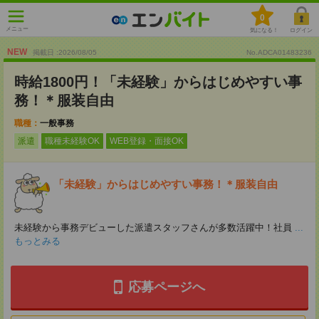
0
メニュー
気になる！
ログイン
NEW
掲載日 :2026
/
08
/
05
No.ADCA01483236
時給1800円！「未経験」からはじめやすい事
務！＊服装自由
職種：
一般事務
派遣
職種未経験OK
WEB登録・面接OK
「未経験」からはじめやすい事務！＊服装自由
未経験から事務デビューした派遣スタッフさんが多数活躍中！社員
...
もっとみる
応募ページへ