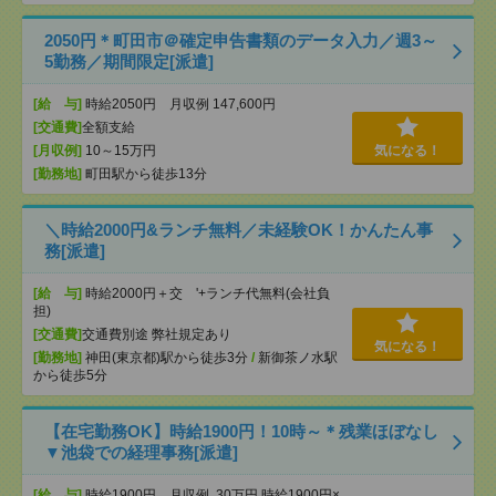
2050円＊町田市＠確定申告書類のデータ入力／週3～
5勤務／期間限定[派遣]
[給 与]
時給2050円 月収例 147,600円
[交通費]
全額支給
[月収例]
10～15万円
気になる！
[勤務地]
町田駅から徒歩13分
＼時給2000円&ランチ無料／未経験OK！かんたん事
務[派遣]
[給 与]
時給2000円＋交 '+ランチ代無料(会社負
担)
[交通費]
交通費別途 弊社規定あり
気になる！
[勤務地]
神田(東京都)駅から徒歩3分
/
新御茶ノ水駅
から徒歩5分
【在宅勤務OK】時給1900円！10時～＊残業ほぼなし
▼池袋での経理事務[派遣]
[給 与]
時給1900円 月収例 30万円 時給1900円×