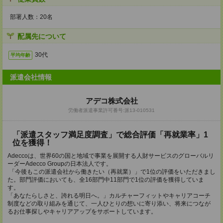
部署人数：20名
配属先について
30代
平均年齢
派遣会社情報
アデコ株式会社
労働者派遣事業許可番号:派13-010531
「派遣スタッフ満足度調査」で総合評価「再就業率」1
位を獲得！
Adeccoは、世界60の国と地域で事業を展開する人財サービスのグローバルリ
ーダーAdecco Groupの日本法人です。
「今後もこの派遣会社から働きたい（再就業）」で1位の評価をいただきまし
た。部門評価においても、全16部門中11部門で1位の評価を獲得していま
す。
「あなたらしさと、誇れる明日へ。」カルチャーフィットやキャリアコーチ
制度などの取り組みを通じて、一人ひとりの想いに寄り添い、将来につなが
るお仕事探しやキャリアアップをサポートしています。