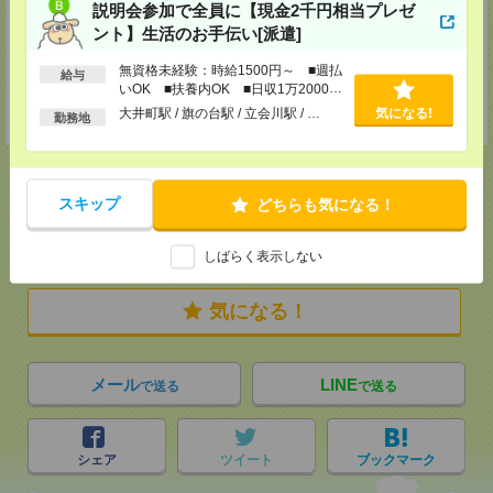
説明会参加で全員に【現金2千円相当プレゼ
担当：「エンのサイトを見た」とお伝えください
ント】生活のお手伝い[派遣]
【群馬県】高崎支社
〒370-0849
無資格未経験：時給1500円～ ■週払
給与
群馬県高崎市八島町58-1 ウエストワンビル8F 高崎駅徒歩1分
いOK ■扶養内OK ■日収1万2000円
TEL：050-3666-0128
以上
大井町駅 / 旗の台駅 / 立会川駅 / …
気になる!
担当：「エンのサイトを見た」とお伝えください
勤務地
スキップ
どちらも気になる！
応募ページへ
しばらく表示しない
気になる！
メール
LINE
で送る
で送る
シェア
ツイート
ブックマーク