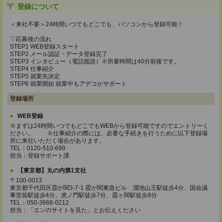
登録について
＜来社不要＞24時間いつでもどこでも、パソコンから登録可能！
▽応募後の流れ
STEP1 WEB登録スタート
STEP2 メール認証・データ登録完了
STEP3 インタビュー（電話面談）※所要時間は40分前後です。
STEP4 仕事紹介
STEP5 就業先決定
STEP6 就業開始 就業中もアデコがサポート
登録場所
WEB登録
※まずは24時間いつでもどこでもWEBから登録可能ですのでエントリーく
ださい。 ※仕事紹介の際には、必要な手続きを行うために以下登録場
所に来社いただく場合があります。
TEL：0120-510-699
担当：登録サポート課
【東京都】丸の内第1支社
〒100-0013
東京都千代田区霞が関3-7-1 霞が関東急ビル 溜池山王駅徒歩4分、国会議
事堂前駅徒歩4分、虎ノ門駅徒歩7分、霞ヶ関駅徒歩8分
TEL：050-3666-0212
担当：「エンのサイトを見た」とお伝えください