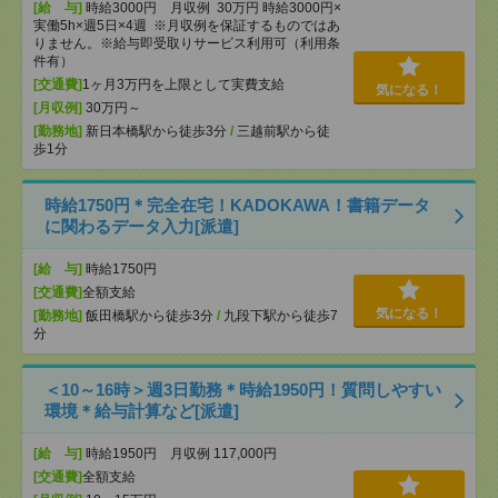
[給 与]
時給3000円 月収例 30万円 時給3000円×
実働5h×週5日×4週 ※月収例を保証するものではあ
りません。※給与即受取りサービス利用可（利用条
件有）
[交通費]
1ヶ月3万円を上限として実費支給
気になる！
[月収例]
30万円～
[勤務地]
新日本橋駅から徒歩3分
/
三越前駅から徒
歩1分
時給1750円＊完全在宅！KADOKAWA！書籍データ
に関わるデータ入力[派遣]
[給 与]
時給1750円
[交通費]
全額支給
気になる！
[勤務地]
飯田橋駅から徒歩3分
/
九段下駅から徒歩7
分
＜10～16時＞週3日勤務＊時給1950円！質問しやすい
環境＊給与計算など[派遣]
[給 与]
時給1950円 月収例 117,000円
[交通費]
全額支給