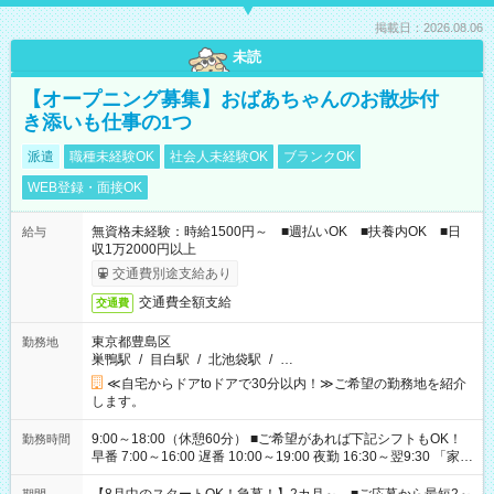
掲載日：2026.08.06
未読
【オープニング募集】おばあちゃんのお散歩付
き添いも仕事の1つ
派遣
職種未経験OK
社会人未経験OK
ブランクOK
WEB登録・面接OK
無資格未経験：時給1500円～ ■週払いOK ■扶養内OK ■日
給与
収1万2000円以上
交通費別途支給あり
交通費全額支給
交通費
東京都豊島区
勤務地
巣鴨駅
/
目白駅
/
北池袋駅
/
…
≪自宅からドアtoドアで30分以内！≫ご希望の勤務地を紹介
します。
9:00～18:00（休憩60分） ■ご希望があれば下記シフトもOK！
勤務時間
早番 7:00～16:00 遅番 10:00～19:00 夜勤 16:30～翌9:30 「家族
と休みを合わせたい」 「余裕を持って夕飯の準備がしたい」
「できれば残業はしたくない」 など、ご希望を教えてください