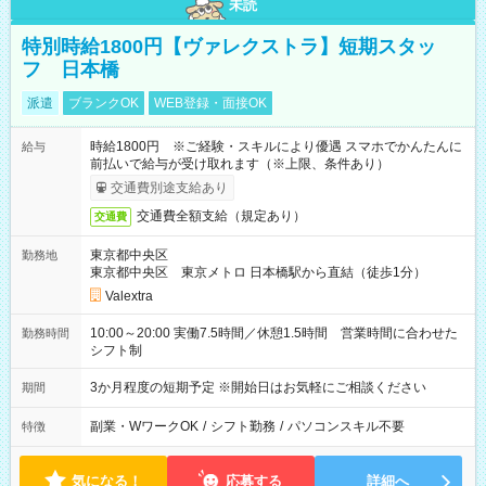
未読
特別時給1800円【ヴァレクストラ】短期スタッ
フ 日本橋
派遣
ブランクOK
WEB登録・面接OK
時給1800円 ※ご経験・スキルにより優遇 スマホでかんたんに
給与
前払いで給与が受け取れます（※上限、条件あり）
交通費別途支給あり
交通費全額支給（規定あり）
交通費
東京都中央区
勤務地
東京都中央区 東京メトロ 日本橋駅から直結（徒歩1分）
Valextra
10:00～20:00 実働7.5時間／休憩1.5時間 営業時間に合わせた
勤務時間
シフト制
3か月程度の短期予定 ※開始日はお気軽にご相談ください
期間
副業・WワークOK
/
シフト勤務
/
パソコンスキル不要
特徴
気になる！
応募する
詳細へ