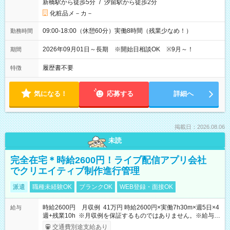
新橋駅から徒歩5分
/
汐留駅から徒歩2分
化粧品メ－カ－
09:00-18:00（休憩60分）実働8時間（残業少なめ！）
勤務時間
2026年09月01日～長期 ※開始日相談OK ※9月～！
期間
履歴書不要
特徴
気になる！
応募する
詳細へ
掲載日：2026.08.06
未読
完全在宅＊時給2600円！ライブ配信アプリ会社
でクリエイティブ制作進行管理
派遣
職種未経験OK
ブランクOK
WEB登録・面接OK
時給2600円 月収例 41万円 時給2600円×実働7h30m×週5日×4
給与
週+残業10h ※月収例を保証するものではありません。※給与即
受取りサービス利用可（利用条件有）
交通費別途支給あり