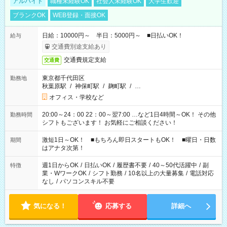
アルバイト
職種未経験OK
社会人未経験OK
大学生歓迎
ブランクOK
WEB登録・面接OK
日給：10000円～ 半日：5000円～ ■日払いOK！
給与
交通費別途支給あり
交通費規定支給
交通費
東京都千代田区
勤務地
秋葉原駅
/
神保町駅
/
麹町駅
/
…
オフィス・学校など
20:00～24：00 22：00～翌7:00 …など1日4時間～OK！ その他
勤務時間
シフトもございます！ お気軽にご相談ください！
激短1日～OK！ ■もちろん即日スタートもOK！ ■曜日・日数
期間
はアナタ次第！
週1日からOK
/
日払いOK
/
履歴書不要
/
40～50代活躍中
/
副
特徴
業・WワークOK
/
シフト勤務
/
10名以上の大量募集
/
電話対応
なし
/
パソコンスキル不要
気になる！
応募する
詳細へ