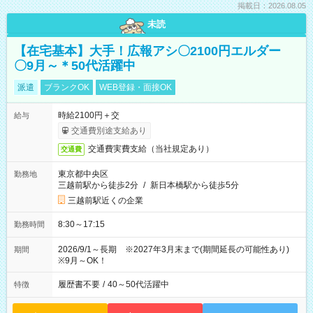
掲載日：2026.08.05
未読
【在宅基本】大手！広報アシ〇2100円エルダー
〇9月～＊50代活躍中
派遣
ブランクOK
WEB登録・面接OK
時給2100円＋交
給与
交通費別途支給あり
交通費実費支給（当社規定あり）
交通費
東京都中央区
勤務地
三越前駅から徒歩2分
/
新日本橋駅から徒歩5分
三越前駅近くの企業
8:30～17:15
勤務時間
2026/9/1～長期 ※2027年3月末まで(期間延長の可能性あり)
期間
※9月～OK！
履歴書不要
/
40～50代活躍中
特徴