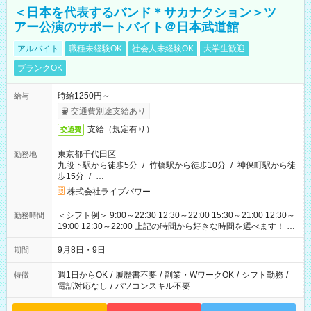
＜日本を代表するバンド＊サカナクション＞ツ
アー公演のサポートバイト＠日本武道館
アルバイト
職種未経験OK
社会人未経験OK
大学生歓迎
ブランクOK
時給1250円～
給与
交通費別途支給あり
支給（規定有り）
交通費
東京都千代田区
勤務地
九段下駅から徒歩5分
/
竹橋駅から徒歩10分
/
神保町駅から徒
歩15分
/
…
株式会社ライブパワー
＜シフト例＞ 9:00～22:30 12:30～22:00 15:30～21:00 12:30～
勤務時間
19:00 12:30～22:00 上記の時間から好きな時間を選べます！ ※
時間は変更となる可能性があります
9月8日・9日
期間
週1日からOK
/
履歴書不要
/
副業・WワークOK
/
シフト勤務
/
特徴
電話対応なし
/
パソコンスキル不要