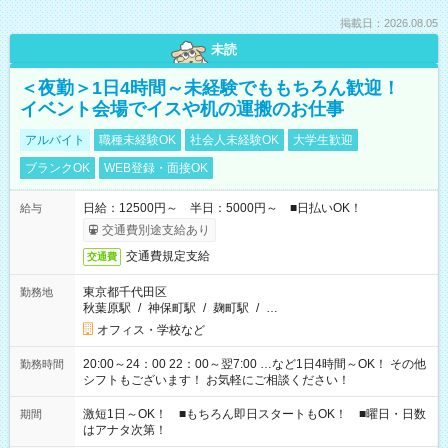
掲載日：2026.08.05
未読
＜夜勤＞1日4時間～未経験でももちろん歓迎！
イベント会場でイスや机の運搬のお仕事
アルバイト
職種未経験OK
社会人未経験OK
大学生歓迎
ブランクOK
WEB登録・面接OK
日給：12500円～ 半日：5000円～ ■日払いOK！
給与
交通費別途支給あり
交通費規定支給
交通費
東京都千代田区
勤務地
秋葉原駅
/
神保町駅
/
麹町駅
/
…
オフィス・学校など
20:00～24：00 22：00～翌7:00 …など1日4時間～OK！ その他
勤務時間
シフトもございます！ お気軽にご相談ください！
激短1日～OK！ ■もちろん即日スタートもOK！ ■曜日・日数
期間
はアナタ次第！