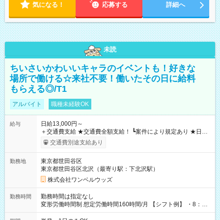
気になる！
応募する
詳細へ
未読
ちいさいかわいいキャラのイベントも！好きな
場所で働ける☆来社不要！働いたその日に給料
もらえる◎/T1
アルバイト
職種未経験OK
日給13,000円～
給与
＋交通費支給 ★交通費全額支給！ ┗案件により規定あり ★日払
いOK！（規定あり） ┗働いたその日に現金GET♪ お仕事後はコ
交通費別途支給あり
ンビニATMから 日払い分を引き落とせます！ 【試用期間】試
用期間なし
東京都世田谷区
勤務地
東京都世田谷区北沢（最寄り駅：下北沢駅）
株式会社ワンベルウッズ
勤務時間は指定なし
勤務時間
変形労働時間制 想定労働時間160時間/月 【シフト例】 ・8：00
～21：00