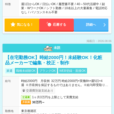
週1日からOK
/
日払いOK
/
履歴書不要
/
40～50代活躍中
/
副
特徴
業・WワークOK
/
シフト勤務
/
10名以上の大量募集
/
電話対応
なし
/
パソコンスキル不要
気になる！
応募する
詳細へ
掲載日：2026.08.06
未読
【在宅勤務OK】時給2000円！未経験OK！化粧
品メーカーで編集・校正・制作
派遣
職種未経験OK
ブランクOK
WEB登録・面接OK
時給2000円 月収例 32万円 時給2000円×実働8h×週5日×4
給与
週 ※月収例を保証するものではありません。※給与即受取りサ
ービス利用可（利用条件有）
交通費別途支給あり
1ヶ月3万円を上限として実費支給
交通費
30万円～
月収例
東京都港区
勤務地