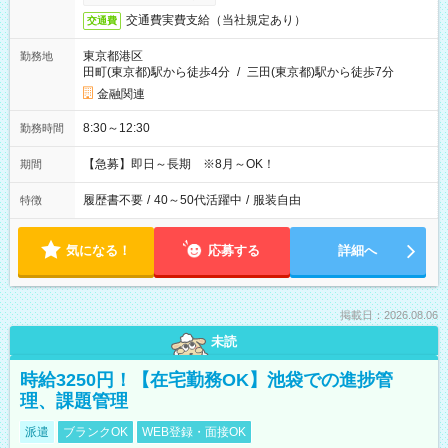
交通費実費支給（当社規定あり）
交通費
東京都港区
勤務地
田町(東京都)駅から徒歩4分
/
三田(東京都)駅から徒歩7分
金融関連
8:30～12:30
勤務時間
【急募】即日～長期 ※8月～OK！
期間
履歴書不要
/
40～50代活躍中
/
服装自由
特徴
気になる！
応募する
詳細へ
掲載日：2026.08.06
未読
時給3250円！【在宅勤務OK】池袋での進捗管
理、課題管理
派遣
ブランクOK
WEB登録・面接OK