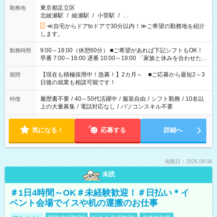
東京都足立区
勤務地
北綾瀬駅
/
綾瀬駅
/
小菅駅
/
…
≪自宅からドアtoドアで30分以内！≫ご希望の勤務地を紹介
します。
9:00～18:00（休憩60分） ■ご希望があれば下記シフトもOK！
勤務時間
早番 7:00～16:00 遅番 10:00～19:00 「家族と休みを合わせた
い」 「余裕を持って夕飯の準備がしたい」 「できれば残業はし
たくない」 など、ご希望を教えてくださいね。 ※Wワーク希望
【現在も積極採用中！急募！】2カ月～ ■ご応募から最短2～3
期間
の方へ 今ご覧のお仕事で希望する勤務時間と、もう1つのお仕事
日後の就業も相談可能です！
の勤務時間。 合計で週40時間を超える場合は応募できません。
履歴書不要
/
40～50代活躍中
/
服装自由
/
シフト勤務
/
10名以
特徴
上の大量募集
/
電話対応なし
/
パソコンスキル不要
気になる！
応募する
詳細へ
掲載日：2026.08.06
未読
＃1日4時間～OK＃未経験歓迎！＃日払い＊イ
ベント会場でイスや机の運搬のお仕事