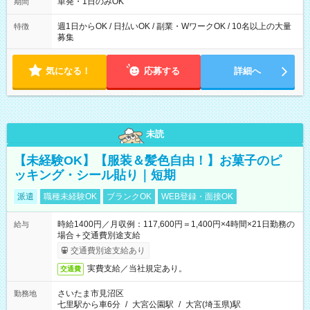
単発・1日のみOK
期間
週1日からOK / 日払いOK / 副業・WワークOK / 10名以上の大量
特徴
募集
気になる！
応募する
詳細へ
未読
【未経験OK】【服装＆髪色自由！】お菓子のピ
ッキング・シール貼り｜短期
派遣
職種未経験OK
ブランクOK
WEB登録・面接OK
時給1400円／月収例：117,600円＝1,400円×4時間×21日勤務の
給与
場合＋交通費別途支給
交通費別途支給あり
実費支給／当社規定あり。
交通費
さいたま市見沼区
勤務地
七里駅から車6分
/
大宮公園駅
/
大宮(埼玉県)駅