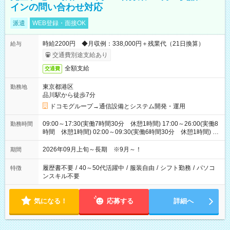
インの問い合わせ対応
派遣
WEB登録・面接OK
時給2200円 ◆月収例：338,000円＋残業代（21日換算）
給与
交通費別途支給あり
全額支給
交通費
東京都港区
勤務地
品川駅から徒歩7分
ドコモグループ→通信設備とシステム開発・運用
09:00～17:30(実働7時間30分 休憩1時間) 17:00～26:00(実働8
勤務時間
時間 休憩1時間) 02:00～09:30(実働6時間30分 休憩1時間) ※
日勤は就業時間1/夜勤は就業時間2.3を連続で行って頂きます
2026年09月上旬～長期 ※9月～！
期間
履歴書不要
/
40～50代活躍中
/
服装自由
/
シフト勤務
/
パソコ
特徴
ンスキル不要
気になる！
応募する
詳細へ