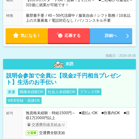
【8月中のスタートOK！急募！】2カ月～ ■ご応募から最短2～
期間
ね。 ※Wワーク希望の方へ 今ご覧のお仕事で希望する勤務時間
3日後に就業が可能です！
と、もう1つのお仕事の勤務時間。 合計で週40時間を超える場
合は応募できません。
履歴書不要
/
40～50代活躍中
/
服装自由
/
シフト勤務
/
10名以
特徴
上の大量募集
/
電話対応なし
/
パソコンスキル不要
気になる！
応募する
詳細へ
掲載日：2026.08.05
未読
説明会参加で全員に【現金2千円相当プレゼン
ト】生活のお手伝い
派遣
職種未経験OK
社会人未経験OK
ブランクOK
WEB登録・面接OK
無資格未経験：時給1500円～ ■週払いOK ■扶養内OK ■日
給与
収1万2000円以上
交通費別途支給あり
交通費全額支給
交通費