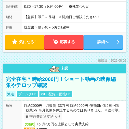
8:30～17:30（休憩:60分） ※残業少なめ
勤務時間
【急募】即日～長期 ※開始日ご相談ください！
期間
履歴書不要
/
40～50代活躍中
特徴
気になる！
応募する
詳細へ
掲載日：2026.08.06
未読
完全在宅＊時給2000円！ショート動画の映像編
集やテロップ確認
派遣
ブランクOK
WEB登録・面接OK
時給2000円 月収例 33万円 時給2000円×実働8h×週5日×4週
給与
+残業5h ※月収例を保証するものではありません。※給与即受
取りサービス利用可（利用条件有）
交通費別途支給あり
1ヶ月3万円を上限として実費支給
交通費