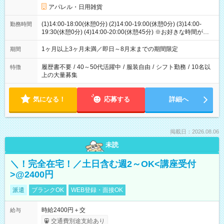
アパレル・日用雑貨
(1)14:00-18:00(休憩0分) (2)14:00-19:00(休憩0分) (3)14:00-
勤務時間
19:30(休憩0分) (4)14:00-20:00(休憩45分) ※お好きな時間が選べ
ます
1ヶ月以上3ヶ月未満／即日～8月末までの期間限定
期間
履歴書不要
/
40～50代活躍中
/
服装自由
/
シフト勤務
/
10名以
特徴
上の大量募集
気になる！
応募する
詳細へ
掲載日：2026.08.06
未読
＼！完全在宅！／土日含む週2～OK<講座受付
>@2400円
派遣
ブランクOK
WEB登録・面接OK
時給2400円＋交
給与
交通費別途支給あり