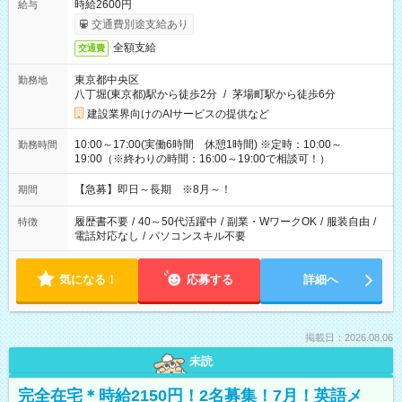
時給2600円
給与
交通費別途支給あり
全額支給
交通費
東京都中央区
勤務地
八丁堀(東京都)駅から徒歩2分
/
茅場町駅から徒歩6分
建設業界向けのAIサービスの提供など
10:00～17:00(実働6時間 休憩1時間) ※定時：10:00～
勤務時間
19:00（※終わりの時間：16:00～19:00で相談可！）
【急募】即日～長期 ※8月～！
期間
履歴書不要
/
40～50代活躍中
/
副業・WワークOK
/
服装自由
/
特徴
電話対応なし
/
パソコンスキル不要
気になる！
応募する
詳細へ
掲載日：2026.08.06
未読
完全在宅＊時給2150円！2名募集！7月！英語メ