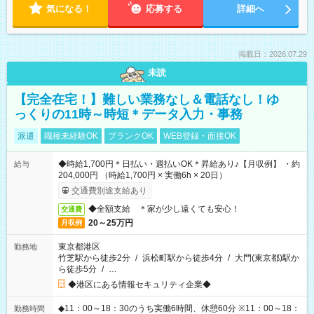
気になる！
応募する
詳細へ
掲載日：2026.07.29
未読
【完全在宅！】難しい業務なし＆電話なし！ゆ
っくりの11時～時短＊データ入力・事務
派遣
職種未経験OK
ブランクOK
WEB登録・面接OK
◆時給1,700円＊日払い・週払いOK＊昇給あり♪【月収例】 ・約
給与
204,000円 （時給1,700円 × 実働6h × 20日）
交通費別途支給あり
◆全額支給 ＊家が少し遠くても安心！
交通費
20～25万円
月収例
東京都港区
勤務地
竹芝駅から徒歩2分
/
浜松町駅から徒歩4分
/
大門(東京都)駅か
ら徒歩5分
/
…
◆港区にある情報セキュリティ企業◆
◆11：00～18：30のうち実働6時間、休憩60分 ※11：00～18：
勤務時間