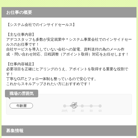
お仕事の概要
【システム会社でのインサイドセールス】
【主な仕事内容】
アデコスタッフも多数が安定就業中＊システム事業会社でのインサイドセー
ルスのお仕事です！
自社サービスを導入していない会社への架電、資料送付の為のメール作
成 ・問い合わせ対応、日程調整（アポイント取得）対応をお任せします！
【仕事内容補足】
必要項目を正確にヒアリングのうえ、アポイントを取得する重要な役割で
す！
丁寧なOJTとフォロー体制も整っているので安心です。
これからスキルアップされたい方におすすめです！
職場の雰囲気
年齢層
20代
30
40
50
60
募集情報