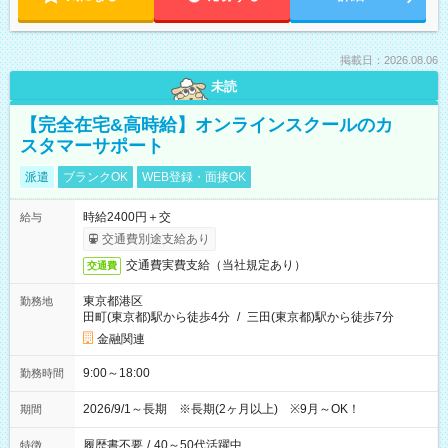
掲載日：2026.08.06
未読
【完全在宅&高時給】オンラインスクールのカ
スタマーサポート
派遣
ブランクOK
WEB登録・面接OK
時給2400円＋交
給与
交通費別途支給あり
交通費実費支給（当社規定あり）
交通費
東京都港区
勤務地
田町(東京都)駅から徒歩4分
/
三田(東京都)駅から徒歩7分
金融関連
9:00～18:00
勤務時間
2026/9/1～長期 ※長期(2ヶ月以上) ※9月～OK！
期間
履歴書不要
/
40～50代活躍中
特徴