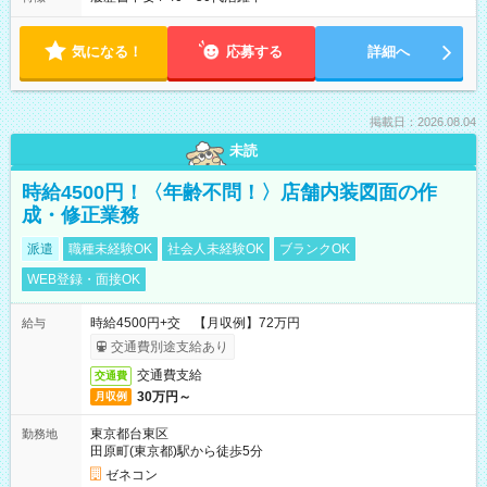
気になる！
応募する
詳細へ
掲載日：2026.08.04
未読
時給4500円！〈年齢不問！〉店舗内装図面の作
成・修正業務
派遣
職種未経験OK
社会人未経験OK
ブランクOK
WEB登録・面接OK
時給4500円+交 【月収例】72万円
給与
交通費別途支給あり
交通費支給
交通費
30万円～
月収例
東京都台東区
勤務地
田原町(東京都)駅から徒歩5分
ゼネコン