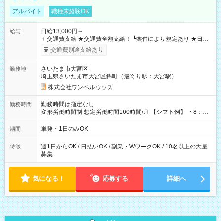
アルバイト
職種未経験OK
日給13,000円～
給与
＋交通費支給 ★交通費全額支給！ ┗案件により規定あり ★日払
いOK！（規定あり） ┗働いたその日に現金GET♪ お仕事後はコ
交通費別途支給あり
ンビニATMから 日払い分を引き落とせます！ 【試用期間】試
用期間なし
さいたま市大宮区
勤務地
埼玉県さいたま市大宮区錦町（最寄り駅：大宮駅）
株式会社ワンベルウッズ
勤務時間は指定なし
勤務時間
変形労働時間制 想定労働時間160時間/月 【シフト例】 ・8：00
～21：00
単発・1日のみOK
期間
週1日からOK / 日払いOK / 副業・WワークOK / 10名以上の大量
特徴
募集
気になる！
応募する
詳細へ