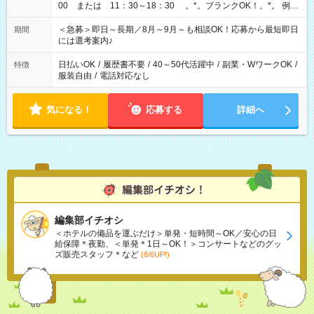
00 または 11：30～18：30 。*。ブランクOK！。*。 例え
ば前職が、 在宅/財団法人/事務/コールセンター/受付/販売/カフェ
スタッフ スイーツ販売/ホテルフロント/化粧品販売/など 様々な
＜急募＞即日～長期／8月～9月～も相談OK！応募から最短即日
期間
業界から入社して活躍されています♪
には選考案内♪
日払いOK
/
履歴書不要
/
40～50代活躍中
/
副業・WワークOK
/
特徴
服装自由
/
電話対応なし
気になる！
応募する
詳細へ
編集部イチオシ
＜ホテルの備品を運ぶだけ＞単発・短時間～OK／安心の日
給保障＊夜勤、＜単発＊1日～OK！＞コンサートなどのグッ
ズ販売スタッフ＊など
(8/6UP!)