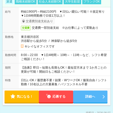
派遣
職種未経験OK
社会人未経験OK
大学生歓迎
ブランクOK
時給1900円～時給2100円 ▼日払い週払い可能！※規定有り
給与
▼1日6時間勤務で日収1万以上！
交通費別途支給あり
交通費一部別途支給 ※お仕事によって変動あり
交通費
東京都渋谷区
勤務地
渋谷駅から徒歩5分
/
神泉駅から徒歩5分
キレイなオフィスです
8:00～22:00 ▼1日4時間～ 10時～・11時～など、シフト希望
勤務時間
ご相談ください！
【急募】即日～短期も長期もOK！最短翌月末まで 1か月ごとの
期間
更新が可能！開始日もご相談ください！
日払いOK
/
履歴書不要
/
副業・WワークOK
/
服装自由
/
シフト
特徴
勤務
/
10名以上の大量募集
/
パソコンスキル不要
気になる！
応募する
詳細へ
掲載日：2026.08.07