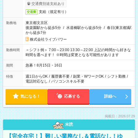
交通費別途支給あり
支給（規定有り）
交通費
東京都文京区
勤務地
後楽園駅から徒歩5分
/
水道橋駅から徒歩5分
/
春日(東京都)駅
から徒歩7分
株式会社ライブパワー
＜シフト例＞ 7:00～23:00 13:30～22:00 上記の時間から好きな
勤務時間
時間を選べます！ ※時間は変更となる可能性があります
急募！8月15日・16日
期間
週1日からOK
/
履歴書不要
/
副業・WワークOK
/
シフト勤務
/
特徴
電話対応なし
/
パソコンスキル不要
気になる！
応募する
詳細へ
掲載日：2026.07.29
未読
【完全在宅！】難しい業務なし＆電話なし！ゆ