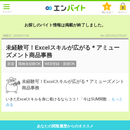
0
メニュー
気になる！
ログイン
お探しのバイト情報は掲載が終了しました。
掲載日 :2026
/
07
/
29
No.ADCA01478187
未経験可！Excelスキルが広がる＊アミュー
ズメント商品事務
派遣
職種未経験OK
WEB登録・面接OK
未経験可！Excelスキルが広がる＊アミューズメント
商品事務
いきたExcelスキルを身に着けるならココ！「今はSUM関数
...もっと
みる
あなたの閲覧履歴からのオススメ