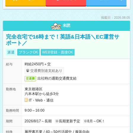
掲載日：2026.08.05
未読
完全在宅で16時まで！英語&日本語＼EC運営サ
ポート／
派遣
ブランクOK
WEB登録・面接OK
時給2450円＋交
給与
交通費別途支給あり
出社時の通勤交通費支給
交通費
東京都港区
勤務地
六本木駅から徒歩3分
IT・Web・通信
9:00～16:00
勤務時間
2026/8/17～長期 ※長期更新予定 ※8月～OK！
期間
履歴書不要
/
40～50代活躍中
/
服装自由
特徴