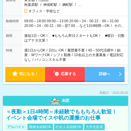
東京都千代田区
勤務地
秋葉原駅
/
神保町駅
/
麹町駅
/
…
オフィス・学校など
09:00～18:00 09:00～13:00 20:00～24：00 22：00～31:00
勤務時間
20:00～24：00 22：00～翌7:00 …など1日4時間～OK！ その他
シフトもございます！ お気軽にご相談ください！
激短1日～OK！ ■もちろん即日スタートもOK！ ■曜日・日数
期間
はアナタ次第！
週1日からOK
/
日払いOK
/
履歴書不要
/
40～50代活躍中
/
副
特徴
業・WワークOK
/
シフト勤務
/
10名以上の大量募集
/
電話対応
なし
/
パソコンスキル不要
気になる！
応募する
詳細へ
掲載日：2026.08.05
未読
＜夜勤＞1日4時間～未経験でももちろん歓迎！
イベント会場でイスや机の運搬のお仕事
アルバイト
職種未経験OK
社会人未経験OK
大学生歓迎