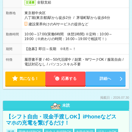
全額支給
交通費
東京都中央区
勤務地
八丁堀(東京都)駅から徒歩2分
/
茅場町駅から徒歩6分
建設業界向けのAIサービスの提供など
10:00～17:00(実働6時間 休憩1時間) ※定時：10:00～
勤務時間
19:00（※終わりの時間：16:00～19:00で相談可！）
【急募】即日～長期 ※8月～！
期間
履歴書不要
/
40～50代活躍中
/
副業・WワークOK
/
服装自由
/
特徴
電話対応なし
/
パソコンスキル不要
気になる！
応募する
詳細へ
掲載日：2026.07.30
未読
【シフト自由・現金手渡しOK】iPhoneなどス
マホの充電を繋げるだけ！