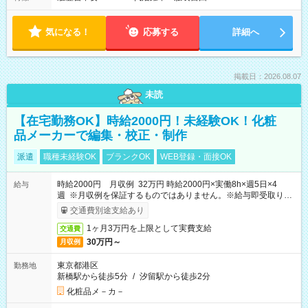
気になる！
応募する
詳細へ
掲載日：2026.08.07
未読
【在宅勤務OK】時給2000円！未経験OK！化粧
品メーカーで編集・校正・制作
派遣
職種未経験OK
ブランクOK
WEB登録・面接OK
時給2000円 月収例 32万円 時給2000円×実働8h×週5日×4
給与
週 ※月収例を保証するものではありません。※給与即受取りサ
ービス利用可（利用条件有）
交通費別途支給あり
1ヶ月3万円を上限として実費支給
交通費
30万円～
月収例
東京都港区
勤務地
新橋駅から徒歩5分
/
汐留駅から徒歩2分
化粧品メ－カ－