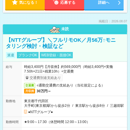
気になる！
応募する
詳細へ
掲載日：2026.08.07
未読
【NTTグループ】＼フルリモOK／月56万↑モニ
タリング検討・検証など
派遣
ブランクOK
WEB登録・面接OK
時給3,400円【月収例】約569,000円（時給3,400円×実働
給与
7.50h×21日+残業10h）+交通費
交通費別途支給あり
○通勤交通費の支給あり（当社規定による）
交通費
30万円～
月収例
東京都千代田区
勤務地
大手町(東京都)駅から徒歩2分
/
東京駅から徒歩8分
/
三越前駅
●NTTグループ●
★9:00～17:30（休憩時間 12:00～13:00）
勤務時間