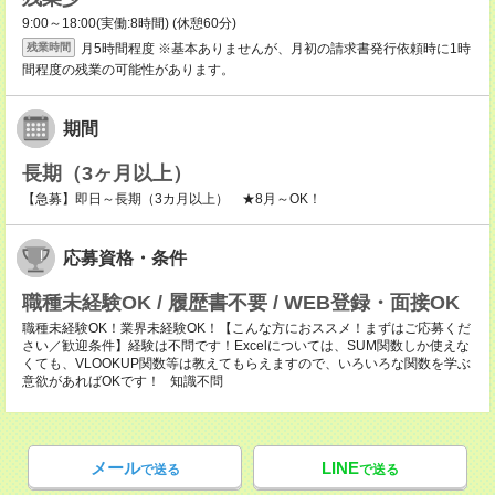
9:00～18:00(実働:8時間) (休憩60分)
月5時間程度 ※基本ありませんが、月初の請求書発行依頼時に1時
残業時間
間程度の残業の可能性があります。
期間
長期（3ヶ月以上）
【急募】即日～長期（3カ月以上） ★8月～OK！
応募資格・条件
職種未経験OK / 履歴書不要 / WEB登録・面接OK
職種未経験OK！業界未経験OK！【こんな方におススメ！まずはご応募くだ
さい／歓迎条件】経験は不問です！Excelについては、SUM関数しか使えな
くても、VLOOKUP関数等は教えてもらえますので、いろいろな関数を学ぶ
意欲があればOKです！ 知識不問
メール
LINE
で送る
で送る