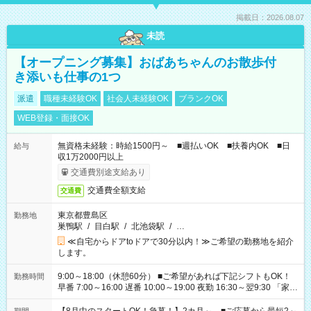
掲載日：2026.08.07
未読
【オープニング募集】おばあちゃんのお散歩付
き添いも仕事の1つ
派遣
職種未経験OK
社会人未経験OK
ブランクOK
WEB登録・面接OK
無資格未経験：時給1500円～ ■週払いOK ■扶養内OK ■日
給与
収1万2000円以上
交通費別途支給あり
交通費全額支給
交通費
東京都豊島区
勤務地
巣鴨駅
/
目白駅
/
北池袋駅
/
…
≪自宅からドアtoドアで30分以内！≫ご希望の勤務地を紹介
します。
9:00～18:00（休憩60分） ■ご希望があれば下記シフトもOK！
勤務時間
早番 7:00～16:00 遅番 10:00～19:00 夜勤 16:30～翌9:30 「家族
と休みを合わせたい」 「余裕を持って夕飯の準備がしたい」
「できれば残業はしたくない」 など、ご希望を教えてください