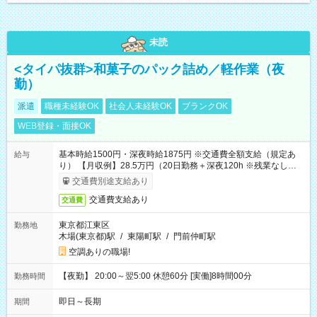
未読
<タイパ抜群>和菓子のパック詰め／軽作業（夜
勤）
派遣
職種未経験OK
社会人未経験OK
ブランクOK
WEB登録・面接OK
基本時給1500円・深夜時給1875円 ※交通費全額支給（規定あ
給与
り） 【月収例】28.5万円（20日勤務＋深夜120h ※残業なしの場
合）
交通費別途支給あり
交通費支給あり
交通費
東京都江東区
勤務地
木場(東京都)駅
/
東陽町駅
/
門前仲町駅
空調ありの職場!
【夜勤】 20:00～翌5:00 休憩60分 [実働]8時間00分
勤務時間
即日～長期
期間