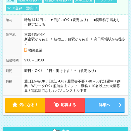
派遣
職種未経験OK
社会人未経験OK
大学生歓迎
ブランクOK
WEB登録・面接OK
時給1414円～ ▼日払いOK（規定あり） ■初勤務手当あり
給与
※規定による
東京都新宿区
勤務地
新宿駅から徒歩
/
新宿三丁目駅から徒歩
/
高田馬場駅から徒歩
/
…
物流企業
9:00～18:00
勤務時間
即日～OK！ 1日～働けます＾＾（規定あり）
期間
週1日からOK
/
日払いOK
/
履歴書不要
/
40～50代活躍中
/
副
特徴
業・WワークOK
/
服装自由
/
シフト勤務
/
10名以上の大量募
集
/
電話対応なし
/
パソコンスキル不要
気になる！
応募する
詳細へ