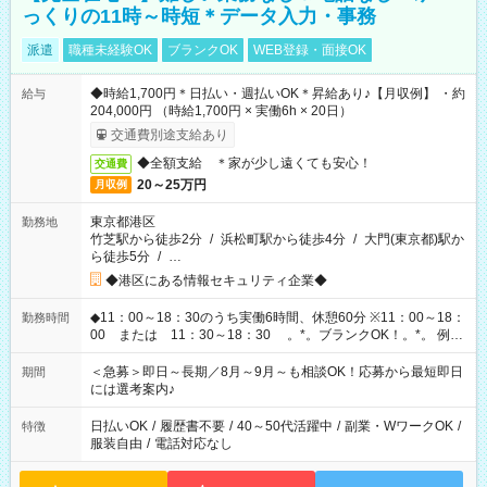
っくりの11時～時短＊データ入力・事務
派遣
職種未経験OK
ブランクOK
WEB登録・面接OK
◆時給1,700円＊日払い・週払いOK＊昇給あり♪【月収例】 ・約
給与
204,000円 （時給1,700円 × 実働6h × 20日）
交通費別途支給あり
◆全額支給 ＊家が少し遠くても安心！
交通費
20～25万円
月収例
東京都港区
勤務地
竹芝駅から徒歩2分
/
浜松町駅から徒歩4分
/
大門(東京都)駅か
ら徒歩5分
/
…
◆港区にある情報セキュリティ企業◆
◆11：00～18：30のうち実働6時間、休憩60分 ※11：00～18：
勤務時間
00 または 11：30～18：30 。*。ブランクOK！。*。 例え
ば前職が、 在宅/財団法人/事務/コールセンター/受付/販売/カフェ
スタッフ スイーツ販売/ホテルフロント/化粧品販売/など 様々な
＜急募＞即日～長期／8月～9月～も相談OK！応募から最短即日
期間
業界から入社して活躍されています♪
には選考案内♪
日払いOK
/
履歴書不要
/
40～50代活躍中
/
副業・WワークOK
/
特徴
服装自由
/
電話対応なし