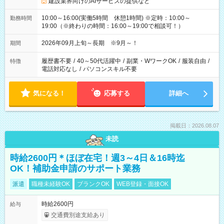
建設業界向けのAIサービスの提供など
10:00～16:00(実働5時間 休憩1時間) ※定時：10:00～
勤務時間
19:00（※終わりの時間：16:00～19:00で相談可！）
2026年09月上旬～長期 ※9月～！
期間
履歴書不要
/
40～50代活躍中
/
副業・WワークOK
/
服装自由
/
特徴
電話対応なし
/
パソコンスキル不要
気になる！
応募する
詳細へ
掲載日：2026.08.07
未読
時給2600円＊ほぼ在宅！週3～4日＆16時迄
OK！補助金申請のサポート業務
派遣
職種未経験OK
ブランクOK
WEB登録・面接OK
時給2600円
給与
交通費別途支給あり