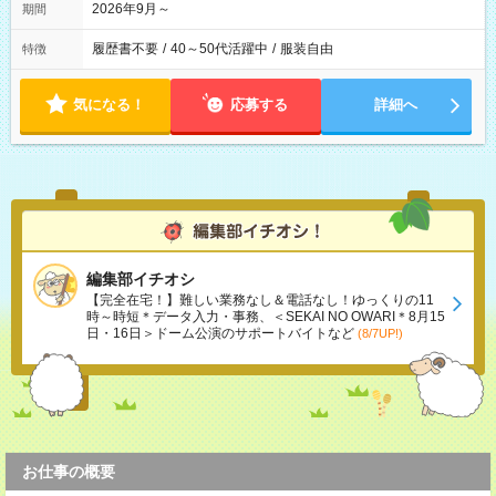
2026年9月～
期間
履歴書不要
/
40～50代活躍中
/
服装自由
特徴
気になる！
応募する
詳細へ
編集部イチオシ
【完全在宅！】難しい業務なし＆電話なし！ゆっくりの11
時～時短＊データ入力・事務、＜SEKAI NO OWARI＊8月15
日・16日＞ドーム公演のサポートバイトなど
(8/7UP!)
お仕事の概要