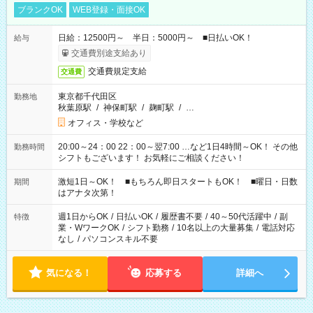
ブランクOK
WEB登録・面接OK
日給：12500円～ 半日：5000円～ ■日払いOK！
給与
交通費別途支給あり
交通費規定支給
交通費
東京都千代田区
勤務地
秋葉原駅
/
神保町駅
/
麹町駅
/
…
オフィス・学校など
20:00～24：00 22：00～翌7:00 …など1日4時間～OK！ その他
勤務時間
シフトもございます！ お気軽にご相談ください！
激短1日～OK！ ■もちろん即日スタートもOK！ ■曜日・日数
期間
はアナタ次第！
週1日からOK
/
日払いOK
/
履歴書不要
/
40～50代活躍中
/
副
特徴
業・WワークOK
/
シフト勤務
/
10名以上の大量募集
/
電話対応
なし
/
パソコンスキル不要
気になる！
応募する
詳細へ