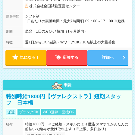
×8時間＝日収10,400円＋交通費 ※当日の役割により時給＋100
円の場合あり ・国家試験 7:00～13:30（休憩なし） 時給1,300
株式会社全国試験運営センター
円（役割手当＋100円）×6時間＝日収8,400円＋交通費 【試用期
間】試用期間なし
シフト制
勤務時間
1日あたりの実働時間：最大7時間/日 09：00～17：00 ※勤務時
間は 試験により異なります。
単発・1日のみOK / 短期（1ヶ月以内）
期間
週1日からOK / 副業・WワークOK / 10名以上の大量募集
特徴
気になる！
応募する
詳細へ
未読
特別時給1800円【ヴァレクストラ】短期スタッ
フ 日本橋
派遣
ブランクOK
WEB登録・面接OK
時給1800円 ※ご経験・スキルにより優遇 スマホでかんたんに
給与
前払いで給与が受け取れます（※上限、条件あり）