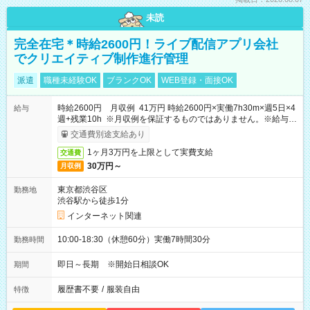
未読
完全在宅＊時給2600円！ライブ配信アプリ会社
でクリエイティブ制作進行管理
派遣
職種未経験OK
ブランクOK
WEB登録・面接OK
時給2600円 月収例 41万円 時給2600円×実働7h30m×週5日×4
給与
週+残業10h ※月収例を保証するものではありません。※給与即
受取りサービス利用可（利用条件有）
交通費別途支給あり
1ヶ月3万円を上限として実費支給
交通費
30万円～
月収例
東京都渋谷区
勤務地
渋谷駅から徒歩1分
インターネット関連
10:00-18:30（休憩60分）実働7時間30分
勤務時間
即日～長期 ※開始日相談OK
期間
履歴書不要
/
服装自由
特徴