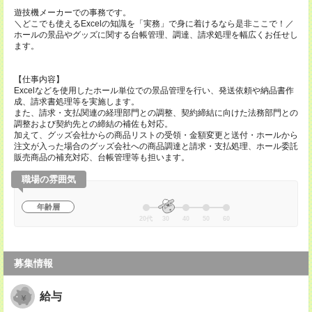
遊技機メーカーでの事務です。
＼どこでも使えるExcelの知識を「実務」で身に着けるなら是非ここで！／
ホールの景品やグッズに関する台帳管理、調達、請求処理を幅広くお任せし
ます。
【仕事内容】
Excelなどを使用したホール単位での景品管理を行い、発送依頼や納品書作
成、請求書処理等を実施します。
また、請求・支払関連の経理部門との調整、契約締結に向けた法務部門との
調整および契約先との締結の補佐も対応。
加えて、グッズ会社からの商品リストの受領・金額変更と送付・ホールから
注文が入った場合のグッズ会社への商品調達と請求・支払処理、ホール委託
販売商品の補充対応、台帳管理等も担います。
職場の雰囲気
年齢層
20代
30
40
50
60
募集情報
給与