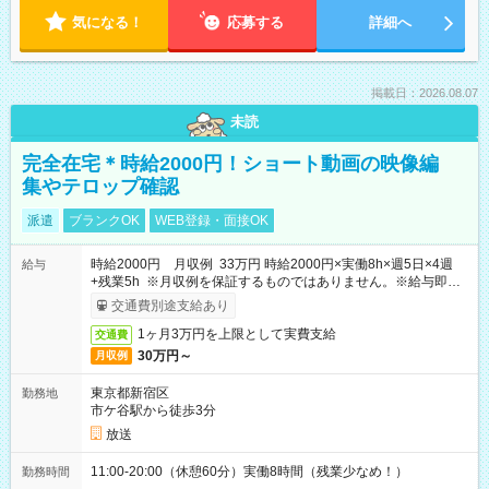
気になる！
応募する
詳細へ
掲載日：2026.08.07
未読
完全在宅＊時給2000円！ショート動画の映像編
集やテロップ確認
派遣
ブランクOK
WEB登録・面接OK
時給2000円 月収例 33万円 時給2000円×実働8h×週5日×4週
給与
+残業5h ※月収例を保証するものではありません。※給与即受
取りサービス利用可（利用条件有）
交通費別途支給あり
1ヶ月3万円を上限として実費支給
交通費
30万円～
月収例
東京都新宿区
勤務地
市ケ谷駅から徒歩3分
放送
11:00-20:00（休憩60分）実働8時間（残業少なめ！）
勤務時間