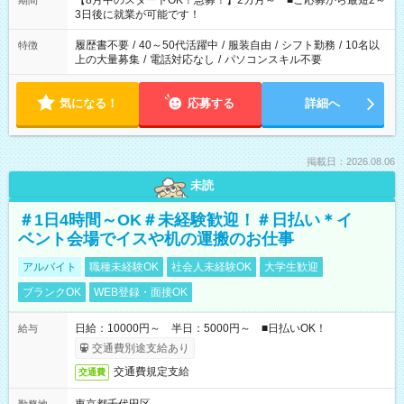
【8月中のスタートOK！急募！】2カ月～ ■ご応募から最短2～
期間
ね。 ※Wワーク希望の方へ 今ご覧のお仕事で希望する勤務時間
3日後に就業が可能です！
と、もう1つのお仕事の勤務時間。 合計で週40時間を超える場
合は応募できません。
履歴書不要
/
40～50代活躍中
/
服装自由
/
シフト勤務
/
10名以
特徴
上の大量募集
/
電話対応なし
/
パソコンスキル不要
気になる！
応募する
詳細へ
掲載日：2026.08.06
未読
＃1日4時間～OK＃未経験歓迎！＃日払い＊イ
ベント会場でイスや机の運搬のお仕事
アルバイト
職種未経験OK
社会人未経験OK
大学生歓迎
ブランクOK
WEB登録・面接OK
日給：10000円～ 半日：5000円～ ■日払いOK！
給与
交通費別途支給あり
交通費規定支給
交通費