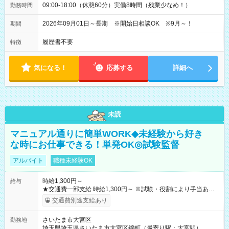
09:00-18:00（休憩60分）実働8時間（残業少なめ！）
勤務時間
2026年09月01日～長期 ※開始日相談OK ※9月～！
期間
履歴書不要
特徴
気になる！
応募する
詳細へ
未読
マニュアル通りに簡単WORK◆未経験から好き
な時にお仕事できる！単発OK◎試験監督
アルバイト
職種未経験OK
時給1,300円～
給与
★交通費一部支給 時給1,300円～ ※試験・役割により手当あり
※勤務回数により昇給あり 【即給（前払い）オプションあ
交通費別途支給あり
り！】 希望される場合、勤務から1週間ほどで給与の一部を受け
取れます。 ※手数料418円がかかります。 【過去試験日の収入
さいたま市大宮区
勤務地
例】 ・河合塾模擬試験 8:30～17:30（休憩1時間） 時給1,300円
埼玉県埼玉県さいたま市大宮区錦町（最寄り駅：大宮駅）