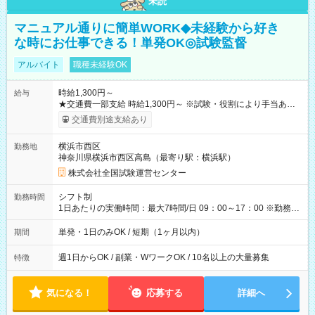
未読
マニュアル通りに簡単WORK◆未経験から好き
な時にお仕事できる！単発OK◎試験監督
アルバイト
職種未経験OK
時給1,300円～
給与
★交通費一部支給 時給1,300円～ ※試験・役割により手当あり
※勤務回数により昇給あり 【即給（前払い）オプションあ
交通費別途支給あり
り！】 希望される場合、勤務から1週間ほどで給与の一部を受け
取れます。 ※手数料418円がかかります。 【過去試験日の収入
横浜市西区
勤務地
例】 ・河合塾模擬試験 8:30～17:30（休憩1時間） 時給1,300円
神奈川県横浜市西区高島（最寄り駅：横浜駅）
×8時間＝日収10,400円＋交通費 ※当日の役割により時給＋100
円の場合あり ・国家試験 7:00～13:30（休憩なし） 時給1,300
株式会社全国試験運営センター
円（役割手当＋100円）×6時間＝日収8,400円＋交通費 【試用期
間】試用期間なし
シフト制
勤務時間
1日あたりの実働時間：最大7時間/日 09：00～17：00 ※勤務時
間は 試験により異なります。
単発・1日のみOK / 短期（1ヶ月以内）
期間
週1日からOK / 副業・WワークOK / 10名以上の大量募集
特徴
気になる！
応募する
詳細へ