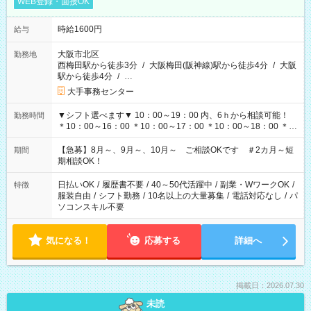
WEB登録・面接OK
時給1600円
給与
大阪市北区
勤務地
西梅田駅から徒歩3分
/
大阪梅田(阪神線)駅から徒歩4分
/
大阪
駅から徒歩4分
/
…
大手事務センター
▼シフト選べます▼ 10：00～19：00 内、6ｈから相談可能！
勤務時間
＊10：00～16：00 ＊10：00～17：00 ＊10：00～18：00 ＊
11：00～19：00 ＊12：00～19：00 ＊13：00～19：00
【急募】8月～、9月～、10月～ ご相談OKです ＃2カ月～短
期間
期相談OK！
日払いOK
/
履歴書不要
/
40～50代活躍中
/
副業・WワークOK
/
特徴
服装自由
/
シフト勤務
/
10名以上の大量募集
/
電話対応なし
/
パ
ソコンスキル不要
気になる！
応募する
詳細へ
掲載日：2026.07.30
未読