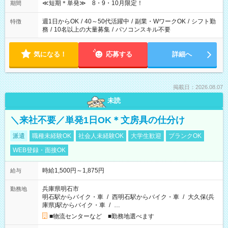
≪短期＊単発≫ 8・9・10月限定！
期間
週1日からOK
/
40～50代活躍中
/
副業・WワークOK
/
シフト勤
特徴
務
/
10名以上の大量募集
/
パソコンスキル不要
気になる！
応募する
詳細へ
掲載日：2026.08.07
未読
＼来社不要／単発1日OK＊文房具の仕分け
派遣
職種未経験OK
社会人未経験OK
大学生歓迎
ブランクOK
WEB登録・面接OK
時給1,500円～1,875円
給与
兵庫県明石市
勤務地
明石駅からバイク・車
/
西明石駅からバイク・車
/
大久保(兵
庫県)駅からバイク・車
/
…
■物流センターなど ■勤務地選べます