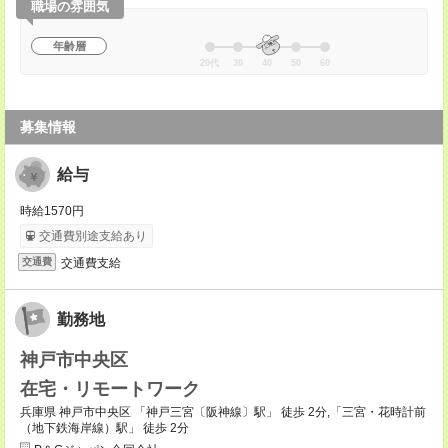
職場の雰囲気
年齢層
20代
30
40
50
60
募集情報
給与
時給1570円
交通費別途支給あり
交通費支給
交通費
勤務地
神戸市中央区
在宅・リモートワーク
兵庫県 神戸市中央区 「神戸三宮〔阪神線〕駅」 徒歩 2分,「三宮・花時計前
（地下鉄海岸線）駅」 徒歩 2分