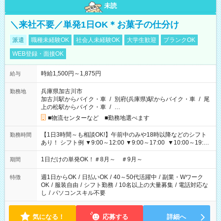
未読
＼来社不要／単発1日OK＊お菓子の仕分け
派遣
職種未経験OK
社会人未経験OK
大学生歓迎
ブランクOK
WEB登録・面接OK
時給1,500円～1,875円
給与
兵庫県加古川市
勤務地
加古川駅からバイク・車
/
別府(兵庫県)駅からバイク・車
/
尾
上の松駅からバイク・車
/
…
■物流センターなど ■勤務地選べます
【1日3時間～も相談OK!】午前中のみや18時以降などのシフト
勤務時間
あり！ シフト例 ▼9:00～12:00 ▼9:00～17:00 ▼10:00～19:00
▼18:00～21:00
1日だけの単発OK！＃8月～ ＃9月～
期間
週1日からOK
/
日払いOK
/
40～50代活躍中
/
副業・Wワーク
特徴
OK
/
服装自由
/
シフト勤務
/
10名以上の大量募集
/
電話対応な
し
/
パソコンスキル不要
気になる！
応募する
詳細へ