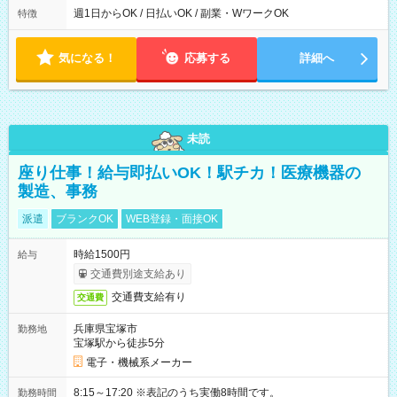
ら翌7時 ■23時から翌8時 ■24時から翌9時 など ※上記の時間
週1日からOK / 日払いOK / 副業・WワークOK
特徴
内で8時間勤務（休憩1時間）ご利用者様により、時間は異なり
ます。 ※曜日固定（毎週同じ曜日での勤務となります）
気になる！
応募する
詳細へ
未読
座り仕事！給与即払いOK！駅チカ！医療機器の
製造、事務
派遣
ブランクOK
WEB登録・面接OK
時給1500円
給与
交通費別途支給あり
交通費支給有り
交通費
兵庫県宝塚市
勤務地
宝塚駅から徒歩5分
電子・機械系メーカー
8:15～17:20 ※表記のうち実働8時間です。
勤務時間