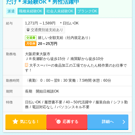
だけ＊未経験OK＊男性活躍中
派遣
職種未経験OK
社会人未経験OK
ブランクOK
1,271円 ～1,589円 ＊日払いOK
給与
交通費別途支給あり
嬉しい全額支給（社内規定あり）
交通費
20～25万円
月収例
大阪府東大阪市
勤務地
ＪＲ長瀬駅から徒歩15分
/
南巽駅から徒歩10分
大手スーパーの食品加工の工場でかんたん軽作業のお仕事で
す！
〈夜勤〉 0：00～翌8：30 実働：7.5時間 休憩：60分
勤務時間
長期 開始日相談OK
期間
日払いOK
/
履歴書不要
/
40～50代活躍中
/
服装自由
/
シフト勤
特徴
務
/
電話対応なし
/
パソコンスキル不要
気になる！
応募する
詳細へ