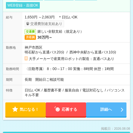
WEB登録・面接OK
1,650円 ～2,063円 ＊日払いOK
給与
交通費別途支給あり
嬉しい全額支給（規定あり）
交通費
30万円～
月収例
神戸市西区
勤務地
明石駅から直通バス20分
/
西神中央駅から直通バス10分
大手メーカーで産業用ロボットの製造：直通バスあり
〈日勤専属〉 8：00～17：00 実働：8時間 休憩：1時間
勤務時間
長期 開始日ご相談可能
期間
日払いOK
/
履歴書不要
/
服装自由
/
電話対応なし
/
パソコンス
特徴
キル不要
気になる！
応募する
詳細へ
掲載日：2026.08.08