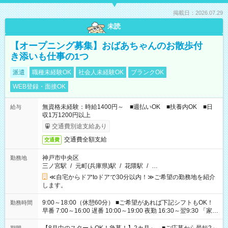
掲載日：2026.07.29
未読
【オープニング募集】おばあちゃんのお散歩付
き添いも仕事の1つ
派遣
職種未経験OK
社会人未経験OK
ブランクOK
WEB登録・面接OK
無資格未経験：時給1400円～ ■週払いOK ■扶養内OK ■日
給与
収1万1200円以上
交通費別途支給あり
交通費全額支給
交通費
神戸市中央区
勤務地
三ノ宮駅
/
元町(兵庫県)駅
/
花隈駅
/
…
≪自宅からドアtoドアで30分以内！≫ご希望の勤務地を紹介
します。
9:00～18:00（休憩60分） ■ご希望があれば下記シフトもOK！
勤務時間
早番 7:00～16:00 遅番 10:00～19:00 夜勤 16:30～翌9:30 「家族
と休みを合わせたい」 「余裕を持って夕飯の準備がしたい」
「できれば残業はしたくない」 など、ご希望を教えてください