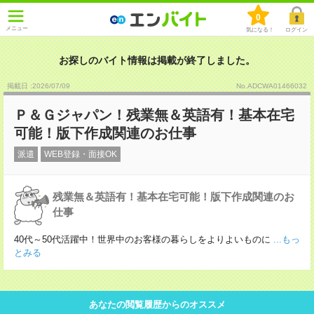
0
メニュー
気になる！
ログイン
お探しのバイト情報は掲載が終了しました。
掲載日 :2026
/
07
/
09
No.ADCWA01466032
Ｐ＆Ｇジャパン！残業無＆英語有！基本在宅
可能！版下作成関連のお仕事
派遣
WEB登録・面接OK
残業無＆英語有！基本在宅可能！版下作成関連のお
仕事
40代～50代活躍中！世界中のお客様の暮らしをよりよいものに
...もっ
とみる
あなたの閲覧履歴からのオススメ