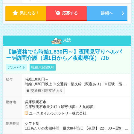
気になる！
応募する
詳細へ
未読
【無資格でも時給1,830円～】夜間見守りヘルパ
ー✨訪問介護（週1日から／夜勤専従） /Jb
アルバイト
職種未経験OK
時給1,830円～
給与
時給1,830円以上 ※交通費一部支給（既定あり） ※経験・能力を
考慮して決定します 【収入例】 週1回勤務の場合：1,830円×8時
交通費別途支給あり
間×4回=5万8,560円 週3回勤務の場合：1,830円×8時間×12回
=17万5,680円 【試用期間】試用期間あり 試用期間の長さ：2ヶ
兵庫県明石市
勤務地
月 ※ 雇用形態と給与に、本採用時と異なる部分があります。 雇
兵庫県明石市天文町（最寄り駅：人丸前駅）
用形態：本採用時と同じです。 給与：時給 1,550円以上
ユースタイルラボラトリー株式会社
シフト制
勤務時間
1日あたりの実働時間：最大8時間/日 【夜勤】 22：00～翌9：
00 ※週1日～OK ／ 夜勤専従 ＊＊ 勤務時間例 ＊＊ ■22時か