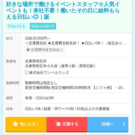
好きな場所で働けるイベントスタッフ☆人気イ
ベントも！来社不要！働いたその日に給料もら
える日払い◎｜阪
アルバイト
職種未経験OK
日給16,500円～
給与
＋交通費支給 ★交通費全額支給！ ★日払いOK！（規定あり） ┗
働いたその日に現金GET♪ お仕事後はコンビニATMから 日払
交通費別途支給あり
い分を引き落とせます！ 【試用期間】試用期間なし
兵庫県明石市
勤務地
兵庫県明石市小久保（最寄り駅：西明石駅）
株式会社ワンベルウッズ
勤務時間は指定なし
勤務時間
変形労働時間制 想定労働時間160時間/月 【シフト例】 ・10：
00～20：00
単発・1日のみOK
期間
日払いOK / 副業・WワークOK / 10名以上の大量募集
特徴
気になる！
応募する
詳細へ