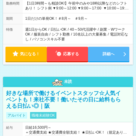
【1日3時間～も相談OK!】午前中のみや18時以降などのシフト
勤務時間
あり！ シフト例 ▼9:00～12:00 ▼9:00～17:00 ▼10:00～19:00
▼18:00～21:00
1日だけの単発OK！＃8月～ ＃9月～
期間
週1日からOK
/
日払いOK
/
40～50代活躍中
/
副業・Wワーク
特徴
OK
/
服装自由
/
シフト勤務
/
10名以上の大量募集
/
電話対応な
し
/
パソコンスキル不要
気になる！
応募する
詳細へ
未読
好きな場所で働けるイベントスタッフ☆人気イ
ベントも！来社不要！働いたその日に給料もら
える日払い◎｜阪
アルバイト
職種未経験OK
日給16,500円～
給与
＋交通費支給 ★交通費全額支給！ ★日払いOK！（規定あり） ┗