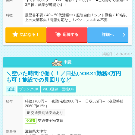
【8月中のスタートOK！急募！】2カ月～ ■ご応募から最短2～
期間
ね。 ※Wワーク希望の方へ 今ご覧のお仕事で希望する勤務時間
3日後に就業が可能です！
と、もう1つのお仕事の勤務時間。 合計で週40時間を超える場
合は応募できません。
履歴書不要
/
40～50代活躍中
/
服装自由
/
シフト勤務
/
10名以
特徴
上の大量募集
/
電話対応なし
/
パソコンスキル不要
気になる！
応募する
詳細へ
掲載日：2026.08.07
未読
＼空いた時間で働く！／日払いOK×1勤務3万円
も可！施設での見回りなど
派遣
ブランクOK
WEB登録・面接OK
時給1700円～ 夜勤時給2060円～ 日収3万円～（夜勤時給
給与
2060円×15h）
交通費別途支給あり
交通費全額支給
交通費
滋賀県大津市
勤務地