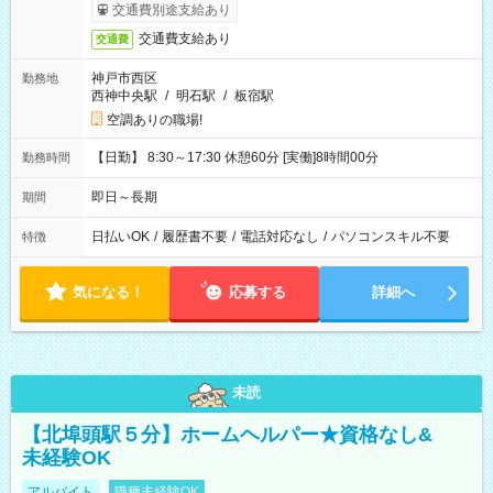
交通費別途支給あり
交通費支給あり
交通費
神戸市西区
勤務地
西神中央駅
/
明石駅
/
板宿駅
空調ありの職場!
【日勤】 8:30～17:30 休憩60分 [実働]8時間00分
勤務時間
即日～長期
期間
日払いOK
/
履歴書不要
/
電話対応なし
/
パソコンスキル不要
特徴
気になる！
応募する
詳細へ
未読
【北埠頭駅５分】ホームヘルパー★資格なし&
未経験OK
アルバイト
職種未経験OK