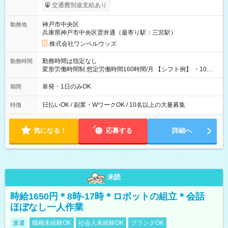
働いたその日に現金GET♪ お仕事後はコンビニATMから 日払
交通費別途支給あり
い分を引き落とせます！ 【試用期間】試用期間なし
神戸市中央区
勤務地
兵庫県神戸市中央区雲井通（最寄り駅：三宮駅）
株式会社ワンベルウッズ
勤務時間は指定なし
勤務時間
変形労働時間制 想定労働時間160時間/月 【シフト例】 ・10：
00～20：00
単発・1日のみOK
期間
日払いOK / 副業・WワークOK / 10名以上の大量募集
特徴
気になる！
応募する
詳細へ
未読
時給1650円＊8時-17時＊ロボットの組立＊会話
ほぼなし一人作業
派遣
職種未経験OK
社会人未経験OK
ブランクOK