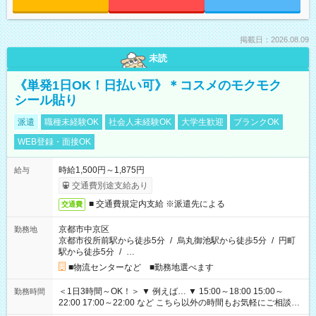
掲載日：2026.08.09
未読
《単発1日OK！日払い可》＊コスメのモクモク
シール貼り
派遣
職種未経験OK
社会人未経験OK
大学生歓迎
ブランクOK
WEB登録・面接OK
時給1,500円～1,875円
給与
交通費別途支給あり
■ 交通費規定内支給 ※派遣先による
交通費
京都市中京区
勤務地
京都市役所前駅から徒歩5分
/
烏丸御池駅から徒歩5分
/
円町
駅から徒歩5分
/
…
■物流センターなど ■勤務地選べます
＜1日3時間～OK！＞ ▼ 例えば… ▼ 15:00～18:00 15:00～
勤務時間
22:00 17:00～22:00 など こちら以外の時間もお気軽にご相談く
ださい！