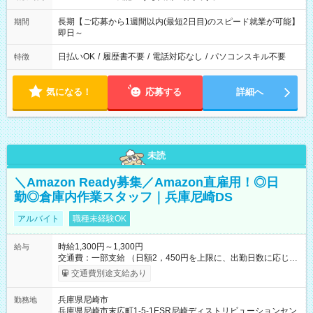
長期【ご応募から1週間以内(最短2日目)のスピード就業が可能】
期間
即日～
日払いOK
/
履歴書不要
/
電話対応なし
/
パソコンスキル不要
特徴
気になる！
応募する
詳細へ
未読
＼Amazon Ready募集／Amazon直雇用！◎日
勤◎倉庫内作業スタッフ｜兵庫尼崎DS
アルバイト
職種未経験OK
時給1,300円～1,300円
給与
交通費：一部支給 （日額2，450円を上限に、出勤日数に応じて
実費支給） ※22:00～翌5:00までは時給25%UP！ ■給与前払い
交通費別途支給あり
制度あり ※前払い額の上限あり、手数料無料（Amazon負担）
そのほか所定の条件が適用されます 【試用期間】試用期間なし
兵庫県尼崎市
勤務地
兵庫県尼崎市末広町1-5-1ESR尼崎ディストリビューションセン