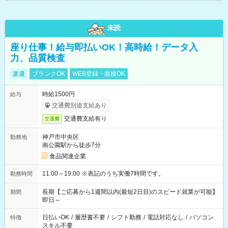
未読
座り仕事！給与即払いOK！高時給！データ入
力、品質検査
派遣
ブランクOK
WEB登録・面接OK
時給1500円
給与
交通費別途支給あり
交通費支給有り
交通費
神戸市中央区
勤務地
南公園駅から徒歩7分
食品関連企業
11:00～19:00 ※表記のうち実働7時間です。
勤務時間
長期【ご応募から1週間以内(最短2日目)のスピード就業が可能】
期間
即日～
日払いOK
/
履歴書不要
/
シフト勤務
/
電話対応なし
/
パソコン
特徴
スキル不要