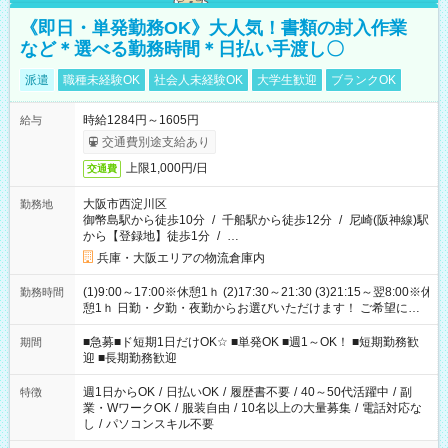
《即日・単発勤務OK》大人気！書類の封入作業
など＊選べる勤務時間＊日払い手渡し〇
派遣
職種未経験OK
社会人未経験OK
大学生歓迎
ブランクOK
時給1284円～1605円
給与
交通費別途支給あり
上限1,000円/日
交通費
大阪市西淀川区
勤務地
御幣島駅から徒歩10分
/
千船駅から徒歩12分
/
尼崎(阪神線)駅
から【登録地】徒歩1分
/
…
兵庫・大阪エリアの物流倉庫内
(1)9:00～17:00※休憩1ｈ (2)17:30～21:30 (3)21:15～翌8:00※休
勤務時間
憩1ｈ 日勤・夕勤・夜勤からお選びいただけます！ ご希望に合
わせて働けるお仕事です(*^^*) 【その他選べる勤務時間】 8-17
時/9-17時/9-18時/10-18時/11-21時/18-22時/20-翌4時/21-翌5
■急募■ド短期1日だけOK☆ ■単発OK ■週1～OK！ ■短期勤務歓
期間
時/22-翌6時/0-翌8時 ご自身のご都合で選んで頂ける完全自由シ
迎 ■長期勤務歓迎
フト！
週1日からOK
/
日払いOK
/
履歴書不要
/
40～50代活躍中
/
副
特徴
業・WワークOK
/
服装自由
/
10名以上の大量募集
/
電話対応な
し
/
パソコンスキル不要