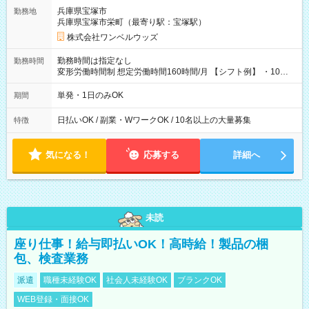
兵庫県宝塚市
勤務地
兵庫県宝塚市栄町（最寄り駅：宝塚駅）
株式会社ワンベルウッズ
勤務時間は指定なし
勤務時間
変形労働時間制 想定労働時間160時間/月 【シフト例】 ・10：
00～20：00
単発・1日のみOK
期間
日払いOK / 副業・WワークOK / 10名以上の大量募集
特徴
気になる！
応募する
詳細へ
未読
座り仕事！給与即払いOK！高時給！製品の梱
包、検査業務
派遣
職種未経験OK
社会人未経験OK
ブランクOK
WEB登録・面接OK