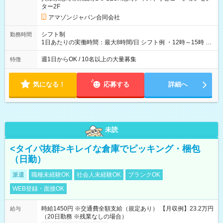
ター2F
アマゾンジャパン合同会社
シフト制
勤務時間
1日あたりの実働時間：最大8時間/日 シフト例 ・12時～15時 入
社後、就業可能シフトをご確認の上、申請してください。
週1日からOK / 10名以上の大量募集
特徴
気になる！
応募する
詳細へ
未読
<タイパ抜群>キレイな倉庫でピッキング・梱包
（日勤）
派遣
職種未経験OK
社会人未経験OK
ブランクOK
WEB登録・面接OK
時給1450円 ※交通費全額支給（規定あり） 【月収例】23.2万円
給与
（20日勤務 ※残業なしの場合）