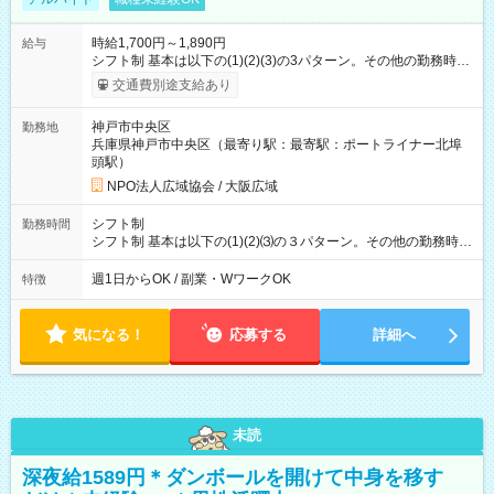
時給1,700円～1,890円
給与
シフト制 基本は以下の(1)(2)(3)の3パターン。その他の勤務時間
あり。 就業時間(1) 9:00~17:00(実働7時間) 就業時間(2)
交通費別途支給あり
17:00~21:00(実働4時間) 就業時間(3) 21:00~9:00(実働8時間・
休憩4時間) 賃金は月末締切、翌月末払い 賞与（年1回3月末支
神戸市中央区
勤務地
給） 公共交通による通勤交通費実費支給
兵庫県神戸市中央区（最寄り駅：最寄駅：ポートライナー北埠
頭駅）
NPO法人広域協会 / 大阪広域
シフト制
勤務時間
シフト制 基本は以下の(1)(2)⑶の３パターン。その他の勤務時間
あり。 ⑴9:00~17:00 (2)17:00~21:00 (3)21:00~9:00 変形労働時
間制 ※平日のみ不可、土日祝のみ不可。 ※日勤・夜勤どちら
週1日からOK / 副業・WワークOK
特徴
も勤務できること。 ※GWやお盆、年末年始も通常通り勤務でき
ること
気になる！
応募する
詳細へ
未読
深夜給1589円＊ダンボールを開けて中身を移す