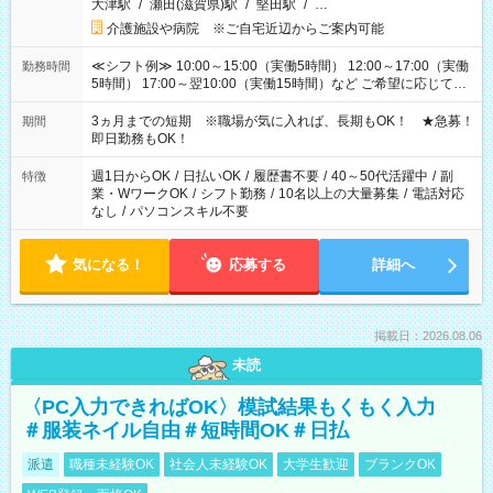
大津駅
/
瀬田(滋賀県)駅
/
堅田駅
/
…
介護施設や病院 ※ご自宅近辺からご案内可能
≪シフト例≫ 10:00～15:00（実働5時間） 12:00～17:00（実働
勤務時間
5時間） 17:00～翌10:00（実働15時間）など ご希望に応じて、
働く時間は調整できます！ お気軽に担当へ相談ください！
3ヵ月までの短期 ※職場が気に入れば、長期もOK！ ★急募！
期間
即日勤務もOK！
週1日からOK
/
日払いOK
/
履歴書不要
/
40～50代活躍中
/
副
特徴
業・WワークOK
/
シフト勤務
/
10名以上の大量募集
/
電話対応
なし
/
パソコンスキル不要
気になる！
応募する
詳細へ
掲載日：2026.08.06
未読
〈PC入力できればOK〉模試結果もくもく入力
＃服装ネイル自由＃短時間OK＃日払
派遣
職種未経験OK
社会人未経験OK
大学生歓迎
ブランクOK