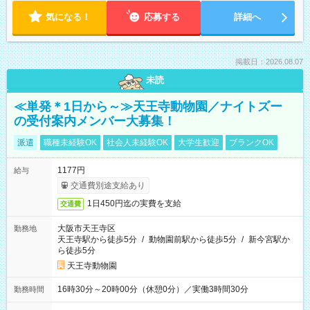
気になる！
応募する
詳細へ
掲載日：2026.08.07
未読
≪単発＊1日から～≫天王寺動物園／ナイトズー
の受付案内メンバー大募集！
派遣
職種未経験OK
社会人未経験OK
大学生歓迎
ブランクOK
1177円
給与
交通費別途支給あり
1日450円迄の実費を支給
交通費
大阪市天王寺区
勤務地
天王寺駅から徒歩5分
/
動物園前駅から徒歩5分
/
新今宮駅か
ら徒歩5分
天王寺動物園
16時30分～20時00分（休憩0分）／実働3時間30分
勤務時間