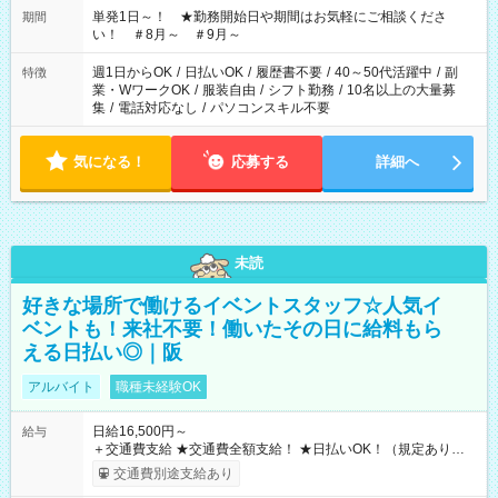
単発1日～！ ★勤務開始日や期間はお気軽にご相談くださ
期間
い！ ＃8月～ ＃9月～
週1日からOK
/
日払いOK
/
履歴書不要
/
40～50代活躍中
/
副
特徴
業・WワークOK
/
服装自由
/
シフト勤務
/
10名以上の大量募
集
/
電話対応なし
/
パソコンスキル不要
気になる！
応募する
詳細へ
未読
好きな場所で働けるイベントスタッフ☆人気イ
ベントも！来社不要！働いたその日に給料もら
える日払い◎｜阪
アルバイト
職種未経験OK
日給16,500円～
給与
＋交通費支給 ★交通費全額支給！ ★日払いOK！（規定あり） ┗
働いたその日に現金GET♪ お仕事後はコンビニATMから 日払
交通費別途支給あり
い分を引き落とせます！ 【試用期間】試用期間なし