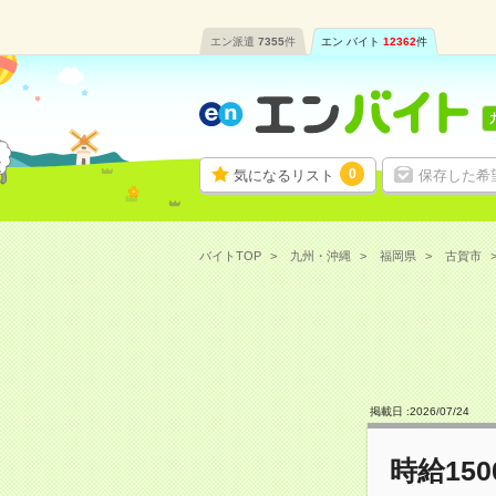
エン派遣
7355
件
エン バイト
12362
件
0
気になるリスト
保存した希
バイトTOP
九州・沖縄
福岡県
古賀市
掲載日 :
2026
/
07
/
24
時給15