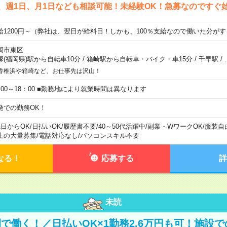
、週1日、月1日なども相談可能！未経験OK！急募なのですぐ
給1200円～（弊社は、翌日が給料日！しかも、100％支給なので働いた分が
岡市東区
塚(福岡県)駅から自転車10分
/
箱崎駅から自転車・バイク・車15分
/
千早駅
/
香椎浜や箱崎など、お仕事先は沢山！
：00～18：00 ■勤務地により就業時間は異なります
発での勤務OK！
1日からOK
/
日払いOK
/
履歴書不要
/
40～50代活躍中
/
副業・WワークOK
/
服装自
上の大量募集
/
電話対応なし
/
パソコンスキル不要
なる！
応募する
詳
未読
で働く！／日払いOK×1勤務2.6万円も可！施設