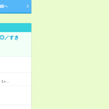
細へ
り◎／すき
：1ヶ…