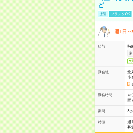
ど
派遣
ブランクOK
週1日～
時
給与
交
北
勤務地
小
≪シ
勤務時間
間
3
期間
週
特徴
募