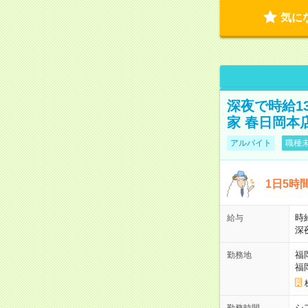
気に
深夜で時給1
家 春日岡本
アルバイト
職種未
1日5時
時給
給与
深
福
勤務地
福
シ
勤務時間