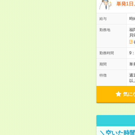
単発1日
時
給与
福
勤務地
貝
9
勤務時間
単
期間
週
特徴
以
気に
＼空いた時間