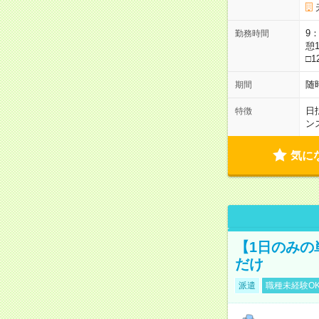
9：
勤務時間
憩1
□1
随
期間
日
特徴
ン
気に
【1日のみの
だけ
派遣
職種未経験O