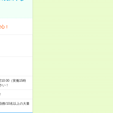
安心！
翌10:00（実働15時
さい！
！
勤務
/
10名以上の大量