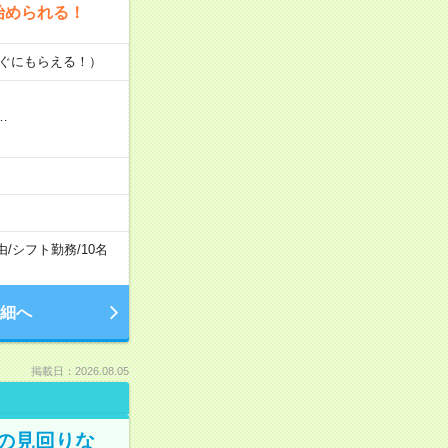
始められる！
すぐにもらえる！）
…
由
/
シフト勤務
/
10名
細へ
掲載日：2026.08.05
での見回りな