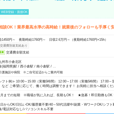
WEB登録・面接OK
相談OK！業界最高水準の高時給！就業後のフォローも手厚く
給1450円～ 夜勤時給1760円～ 日収2.6万円～（夜勤時給1760円×15h）
交通費別途支給あり
交通費全額支給
通費
九州市小倉北区
倉(福岡県)駅
/
西小倉駅
/
南小倉駅
/
…
介護施設や病院 ※ご自宅近辺からご案内可能
フト例≫ 10:00～15:00（実働5時間） 12:00～17:00（実働5時間） 17:00～
）など ご希望に応じて、働く時間は調整できます！ お気軽に担当へ相談くだ
ヵ月までの短期 ※職場が気に入れば、長期もOK！ ★急募！即日勤務もOK
1日からOK
/
日払いOK
/
履歴書不要
/
40～50代活躍中
/
副業・WワークOK
/
シフト
集
/
電話対応なし
/
パソコンスキル不要