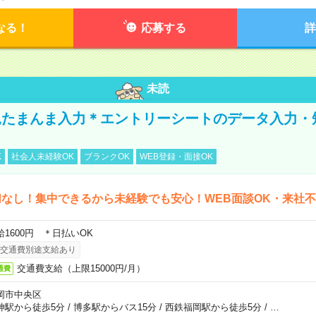
なる！
応募する
詳
未読
たまんま入力＊エントリーシートのデータ入力・
K
社会人未経験OK
ブランクOK
WEB登録・面接OK
なし！集中できるから未経験でも安心！WEB面談OK・来社
給1600円 ＊日払いOK
交通費別途支給あり
交通費支給（上限15000円/月）
通費
岡市中央区
神駅から徒歩5分
/
博多駅からバス15分
/
西鉄福岡駅から徒歩5分
/
…