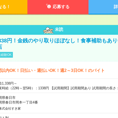
なる！
応募する
詳
未読
338円！金銭のやり取りほぼなし！食事補助もあ
店
経験OK
間以内OK！日払い・週払いOK！週2～3日OK！のバイト
1,338円～
夜時給（22時～翌5時）：1338円 【試用期間】試用期間あり 試用期間の長さ
岡県春日市
岡県春日市岡本一丁目4番
株式会社すき家
フト制