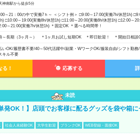
天神南駅から徒歩5分
00～21：00の中で実働7ｈ～ ＜シフト例＞ □9:00～17:00(実働7h/休憩1h) □9:0
h) □10:00～19:00(実働8h/休憩1h) □11:00～20:00(実働8h/休憩1h) □12:00～2
2:00～21:00(実働7h/休憩1h) ＊固定OK ＊選べる時間帯！
時～長期（3ヶ月～） ＊1ヶ月お試し短期OK ＊即日歓迎！ ＊開始日相談
払いOK
/
履歴書不要
/
40～50代活躍中
/
副業・WワークOK
/
服装自由
/
シフト勤務
/
スキル不要
なる！
応募する
詳
未読
単発OK！】店頭でお客様に配るグッズを袋や箱に
K
社会人未経験OK
大学生歓迎
ブランクOK
WEB登録・面接OK