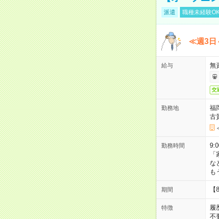
派遣
職種未経験O
≪週3日
無
給与
交
福
勤務地
古
9:
勤務時間
「
な
も
【
期間
履
特徴
不