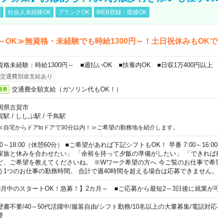
K
社会人未経験OK
ブランクOK
WEB登録・面接OK
～OK≫無資格・未経験でも時給1300円～！土日祝休みもOK
資格未経験：時給1300円～ ■週払いOK ■扶養内OK ■日収1万400円以上
交通費別途支給あり
交通費全額支給（ガソリン代もOK！）
通費
岡県古賀市
賀駅
/
ししぶ駅
/
千鳥駅
≪自宅からドアtoドアで30分以内！≫ご希望の勤務地を紹介します。
00～18:00（休憩60分） ■ご希望があれば下記シフトもOK！ 早番 7:00～16:00 遅
家族と休みを合わせたい」 「余裕を持って夕飯の準備がしたい」 「できれば
ど、ご希望を教えてくださいね。 ※Wワーク希望の方へ 今ご覧のお仕事で希
う1つのお仕事の勤務時間。 合計で週40時間を超える場合は応募できません。
8月中のスタートOK！急募！】2カ月～ ■ご応募から最短2～3日後に就業が
歴書不要
/
40～50代活躍中
/
服装自由
/
シフト勤務
/
10名以上の大量募集
/
電話対応
要