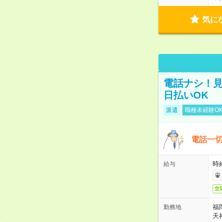
気に
電話ナシ！見
日払いOK
派遣
職種未経験O
電話一切
時
給与
交
福
勤務地
天