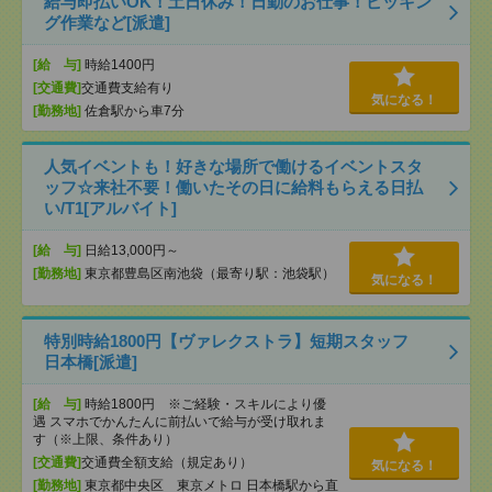
給与即払いOK！土日休み！日勤のお仕事！ピッキン
グ作業など[派遣]
[給 与]
時給1400円
[交通費]
交通費支給有り
気になる！
[勤務地]
佐倉駅から車7分
人気イベントも！好きな場所で働けるイベントスタ
ッフ☆来社不要！働いたその日に給料もらえる日払
い/T1[アルバイト]
[給 与]
日給13,000円～
[勤務地]
東京都豊島区南池袋（最寄り駅：池袋駅）
気になる！
特別時給1800円【ヴァレクストラ】短期スタッフ
日本橋[派遣]
[給 与]
時給1800円 ※ご経験・スキルにより優
遇 スマホでかんたんに前払いで給与が受け取れま
す（※上限、条件あり）
[交通費]
交通費全額支給（規定あり）
気になる！
[勤務地]
東京都中央区 東京メトロ 日本橋駅から直