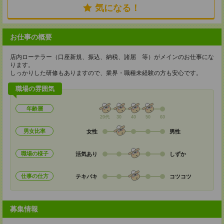
気になる！
お仕事の概要
店内ローテラー（口座新規、振込、納税、諸届 等）がメインのお仕事にな
ります。
しっかりした研修もありますので、業界・職種未経験の方も安心です。
職場の雰囲気
年齢層
20代
30
40
50
60
男女比率
女性
男性
職場の様子
活気あり
しずか
仕事の仕方
テキパキ
コツコツ
募集情報