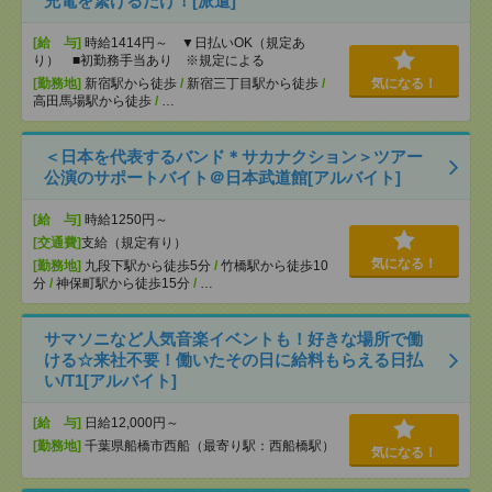
充電を繋げるだけ！[派遣]
[給 与]
時給1414円～ ▼日払いOK（規定あ
り） ■初勤務手当あり ※規定による
[勤務地]
新宿駅から徒歩
/
新宿三丁目駅から徒歩
/
気になる！
高田馬場駅から徒歩
/
…
＜日本を代表するバンド＊サカナクション＞ツアー
公演のサポートバイト＠日本武道館[アルバイト]
[給 与]
時給1250円～
[交通費]
支給（規定有り）
気になる！
[勤務地]
九段下駅から徒歩5分
/
竹橋駅から徒歩10
分
/
神保町駅から徒歩15分
/
…
サマソニなど人気音楽イベントも！好きな場所で働
ける☆来社不要！働いたその日に給料もらえる日払
い/T1[アルバイト]
[給 与]
日給12,000円～
[勤務地]
千葉県船橋市西船（最寄り駅：西船橋駅）
気になる！