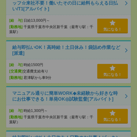
ッフ☆来社不要！働いたその日に給料もらえる日払
い/T1[アルバイト]
[給 与]
日給13,000円～
[勤務地]
千葉県千葉市中央区新千葉（最寄り駅：千
気になる！
葉駅）
給与即払いOK！高時給！土日休み！袋詰め作業など
[派遣]
[給 与]
時給1500円
[交通費]
交通費支給有り
気になる！
[勤務地]
君津駅から車9分
マニュアル通りに簡単WORK◆未経験から好きな時
にお仕事できる！単発OK◎試験監督[アルバイト]
[給 与]
時給1,300円～
[勤務地]
千葉県千葉市中央区新千葉（最寄り駅：千
気になる！
葉駅）