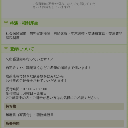
ご就業時の不安や悩み、なんでも話してくだ
さい！お待ちしていますね。
待遇・福利厚生
社会保険完備・無料定期検診・有給休暇・年末調整・交通費支給・交通費非
課税制度
登録について
＼出張登録を行っています！／
自宅近くや、職場近くなどご希望の場所まで伺います！
喫茶店等で好きな飲み物を飲みながら
お仕事のご紹介をさせていただきます！
受付時間：9：00～18：00
受付曜日：月曜日～金曜日
※ご就業中の方・ご都合が悪い方はお気軽にご相談ください。
持ち物
履歴書（写真付）・職務経歴書
所要時間