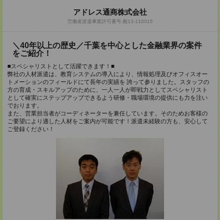
アドレス通商株式会社
労働者派遣事業許可番号:般13-110015
＼40年以上の歴史／千葉を中心とした金融業界の案件
をご紹介！
■スペシャリストとして活躍できます！■
弊社の人材派遣は、教育システムの導入により、情報処理及びオフィスオー
トメーションのフィールドにて長年の実績を 誇って参りました。スタッフの
方の育成・スキルアップのために、一人一人が即戦力としてスペシャリスト
として確実にステップアップできるよう研修・職場環境の提供にも力を注い
でおります。
また、営業担当者がコーディネーターを兼任しています。そのためお客様の
ご要望により適した人材をご案内が可能です！派遣未経験の方も、安心して
ご登録ください！