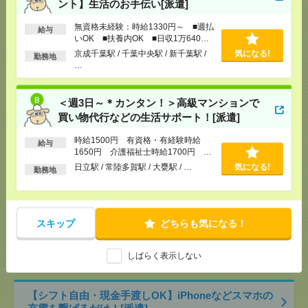
り）※即日払い不可
ント】生活のお手伝い[派遣]
気になる！
[交通費]
交通費全額支給
無資格未経験：時給1330円～ ■週払
[勤務地]
日立駅
/
常陸多賀駅
/
大甕駅
/
…
給与
いOK ■扶養内OK ■日収1万640円
以上
京成千葉駅 / 千葉中央駅 / 新千葉駅 /
気になる!
勤務地
＼駅から徒歩1分／電話応対ほぼナシ！人気のコツコ
…
ツ事務[派遣]
＜週3日～＊カンタン！＞高級マンションで
[給 与]
時給1600円 月収例：268,800円（月21日
勤務・残業なしの場合）
買い物代行などの生活サポート！[派遣]
[交通費]
全額支給
気になる！
時給1500円 有資格・有経験時給
[勤務地]
京成津田沼駅から徒歩1分
給与
1650円 介護福祉士時給1700円 ■
日払いOK（規定あり）※即日払い不
日立駅 / 常陸多賀駅 / 大甕駅 / …
気になる!
勤務地
可
有名私立中学校！業界未経験OK！学校ではたらこ
う！＠日吉[派遣]
[給 与]
時給1500円 月収例 210,000円
スキップ
どちらも気になる！
[交通費]
全額支給
[月収例]
20～25万円
気になる！
しばらく表示しない
[勤務地]
日吉(神奈川県)駅から徒歩10分
【シフト自由・現金手渡しOK】iPhoneなどスマホの