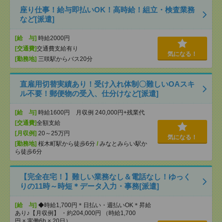
座り仕事！給与即払いOK！高時給！組立・検査業務
など[派遣]
[給 与]
時給2000円
[交通費]
交通費支給有り
気になる！
[勤務地]
三咲駅からバス20分
直雇用切替実績あり！受け入れ体制〇難しいOAスキ
ル不要！郵便物の受入、仕分けなど[派遣]
[給 与]
時給1600円 月収例 240,000円+残業代
[交通費]
全額支給
[月収例]
20～25万円
気になる！
[勤務地]
桜木町駅から徒歩6分
/
みなとみらい駅か
ら徒歩6分
【完全在宅！】難しい業務なし＆電話なし！ゆっく
りの11時～時短＊データ入力・事務[派遣]
[給 与]
◆時給1,700円＊日払い・週払いOK＊昇給
あり♪【月収例】 ・約204,000円 （時給1,700
円 × 実働6h × 20日）