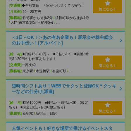
[交通費]
◆全額支給 ＊家が少し遠くても安心！
気になる！
[月収例]
20～25万円
[勤務地]
竹芝駅から徒歩2分
/
浜松町駅から徒歩4分
/
大門(東京都)駅から徒歩5分
/
…
＜1日～OK！＞あの有名企業も！展示会や株主総会
のお手伝い！[アルバイト]
[給 与]
■日給16,840円～ ■日払いOK ■実働3時
間5,120円のお仕事あります！
[交通費]
一部支給
気になる！
[勤務地]
東京駅
/
水道橋駅
/
有楽町駅
/
…
短時間シフトあり！WEBでサクッと登録OK＊クッキ
ーなどの仕分け[派遣]
[給 与]
時給1500円 ■日払い・週払いOK！(規定
あり) ■現金日払いもOK(規定あり)
気になる！
[勤務地]
新宿駅
/
新宿三丁目駅
人気イベントも！好きな場所で働けるイベントスタ