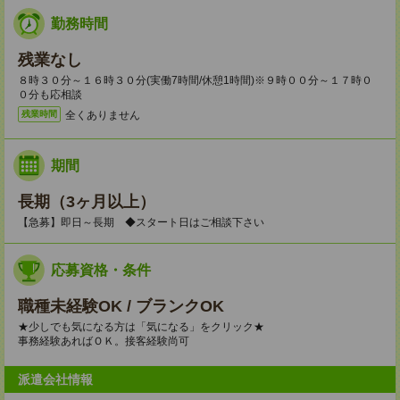
勤務時間
残業なし
８時３０分～１６時３０分(実働7時間/休憩1時間)※９時００分～１７時０
０分も応相談
全くありません
残業時間
期間
長期（3ヶ月以上）
【急募】即日～長期 ◆スタート日はご相談下さい
応募資格・条件
職種未経験OK / ブランクOK
★少しでも気になる方は「気になる」をクリック★
事務経験あればＯＫ。接客経験尚可
派遣会社情報