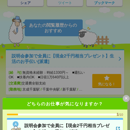
シェア
ツイート
ブックマーク
あなたの閲覧履歴からの
おすすめ
説明会参加で全員に【現金2千円相当プレゼント】生
活のお手伝い[派遣]
[給 与]
無資格未経験：時給1330円～ ■週払い
OK ■扶養内OK ■日収1万640円以上
[交通費]
交通費全額支給
気になる！
[勤務地]
京成千葉駅
/
千葉中央駅
/
新千葉駅
/
…
×
どちらのお仕事が気になりますか？
＜週3日～＊カンタン！＞高級マンションで買い物代
行などの生活サポート！[派遣]
1
/10
[給 与]
時給1500円 有資格・有経験時給1650
説明会参加で全員に【現金2千円相当プレゼ
円 介護福祉士時給1700円 ■日払いOK（規定あ