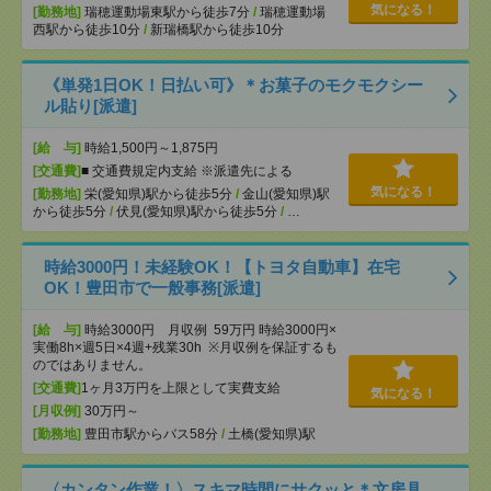
気になる！
[勤務地]
瑞穂運動場東駅から徒歩7分
/
瑞穂運動場
西駅から徒歩10分
/
新瑞橋駅から徒歩10分
《単発1日OK！日払い可》＊お菓子のモクモクシー
ル貼り[派遣]
[給 与]
時給1,500円～1,875円
[交通費]
■ 交通費規定内支給 ※派遣先による
気になる！
[勤務地]
栄(愛知県)駅から徒歩5分
/
金山(愛知県)駅
から徒歩5分
/
伏見(愛知県)駅から徒歩5分
/
…
時給3000円！未経験OK！【トヨタ自動車】在宅
OK！豊田市で一般事務[派遣]
[給 与]
時給3000円 月収例 59万円 時給3000円×
実働8h×週5日×4週+残業30h ※月収例を保証するも
のではありません。
[交通費]
1ヶ月3万円を上限として実費支給
気になる！
[月収例]
30万円～
[勤務地]
豊田市駅からバス58分
/
土橋(愛知県)駅
〈カンタン作業！〉スキマ時間にサクッと＊文房具