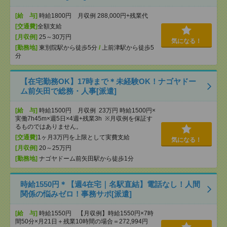
[給 与]
時給1800円 月収例 288,000円+残業代
[交通費]
全額支給
[月収例]
25～30万円
気になる！
[勤務地]
東別院駅から徒歩5分
/
上前津駅から徒歩5
分
【在宅勤務OK】17時まで＊未経験OK！ナゴヤドー
ム前矢田で総務・人事[派遣]
[給 与]
時給1500円 月収例 23万円 時給1500円×
実働7h45m×週5日×4週+残業3h ※月収例を保証す
るものではありません。
[交通費]
1ヶ月3万円を上限として実費支給
気になる！
[月収例]
20～25万円
[勤務地]
ナゴヤドーム前矢田駅から徒歩1分
時給1550円＊【週4在宅｜名駅直結】電話なし！人間
関係の悩みゼロ！事務サポ[派遣]
[給 与]
時給1550円 【月収例】時給1550円×7時
間50分×月21日＋残業10時間の場合＝272,994円