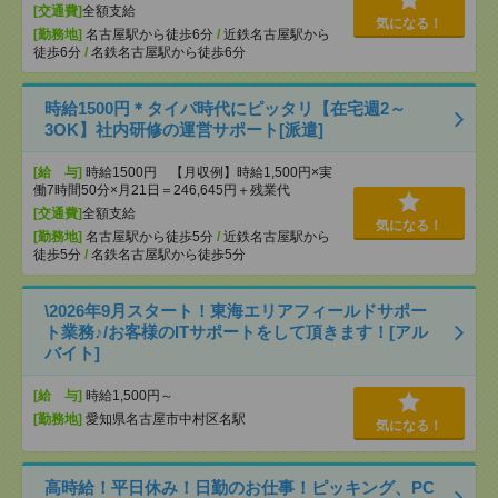
[交通費]
全額支給
気になる！
[勤務地]
名古屋駅から徒歩6分
/
近鉄名古屋駅から
徒歩6分
/
名鉄名古屋駅から徒歩6分
時給1500円＊タイパ時代にピッタリ【在宅週2～
3OK】社内研修の運営サポート[派遣]
[給 与]
時給1500円 【月収例】時給1,500円×実
働7時間50分×月21日＝246,645円＋残業代
[交通費]
全額支給
気になる！
[勤務地]
名古屋駅から徒歩5分
/
近鉄名古屋駅から
徒歩5分
/
名鉄名古屋駅から徒歩5分
\2026年9月スタート！東海エリアフィールドサポー
ト業務♪/お客様のITサポートをして頂きます！[アル
バイト]
[給 与]
時給1,500円～
[勤務地]
愛知県名古屋市中村区名駅
気になる！
高時給！平日休み！日勤のお仕事！ピッキング、PC