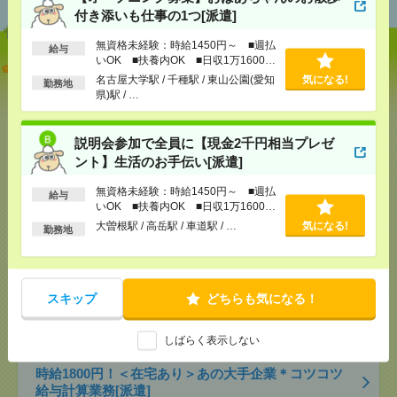
付き添いも仕事の1つ[派遣]
無資格未経験：時給1450円～ ■週払
給与
いOK ■扶養内OK ■日収1万1600円
【オープニング募集】おばあちゃんのお散歩付き添
以上
名古屋大学駅 / 千種駅 / 東山公園(愛知
気になる!
いも仕事の1つ[派遣]
勤務地
県)駅 / …
[給 与]
無資格未経験：時給1450円～ ■週払い
OK ■扶養内OK ■日収1万1600円以上
説明会参加で全員に【現金2千円相当プレゼ
[交通費]
交通費全額支給
気になる！
ント】生活のお手伝い[派遣]
[勤務地]
名古屋大学駅
/
千種駅
/
東山公園(愛知県)駅
/
…
無資格未経験：時給1450円～ ■週払
給与
いOK ■扶養内OK ■日収1万1600円
以上
説明会参加で全員に【現金2千円相当プレゼント】生
大曽根駅 / 高岳駅 / 車道駅 / …
気になる!
勤務地
活のお手伝い[派遣]
[給 与]
無資格未経験：時給1450円～ ■週払い
OK ■扶養内OK ■日収1万1600円以上
スキップ
どちらも気になる！
[交通費]
交通費全額支給
気になる！
[勤務地]
大曽根駅
/
高岳駅
/
車道駅
/
…
しばらく表示しない
時給1800円！＜在宅あり＞あの大手企業＊コツコツ
給与計算業務[派遣]