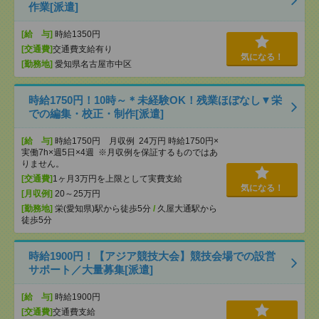
作業[派遣]
[給 与]
時給1350円
[交通費]
交通費支給有り
気になる！
[勤務地]
愛知県名古屋市中区
時給1750円！10時～＊未経験OK！残業ほぼなし▼栄
での編集・校正・制作[派遣]
[給 与]
時給1750円 月収例 24万円 時給1750円×
実働7h×週5日×4週 ※月収例を保証するものではあ
りません。
[交通費]
1ヶ月3万円を上限として実費支給
気になる！
[月収例]
20～25万円
[勤務地]
栄(愛知県)駅から徒歩5分
/
久屋大通駅から
徒歩5分
時給1900円！【アジア競技大会】競技会場での設営
サポート／大量募集[派遣]
[給 与]
時給1900円
[交通費]
交通費支給