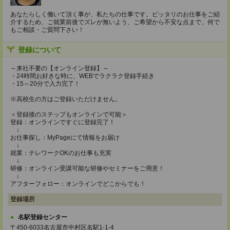
あなたらしく働いて頂く事が、私たちの仕事です。ピッタリのお仕事をご紹
介するため、ご就業前後でズレが無いよう、ご希望から不安な点まで、何で
もご相談・ご質問下さい！
登録について
～来社不要の【オンライン登録】～
・24時間お好きな時に、WEBでラクラク登録手続き
・15～20分で入力完了！
※高校生の方はご登録いただけません。
＜登録後のステップもオンラインで可能＞
登録：オンラインですぐに登録完了！
↓
お仕事探し：MyPageにて情報をお届け
↓
就業：テレワークOKのお仕事も充実
↓
研修：オンライン受講可能な研修やセミナーをご用意！
↓
アフターフォロー：オンラインでどこからでも！
登録場所
名駅登録センター
〒450-6033名古屋市中村区名駅1-1-4