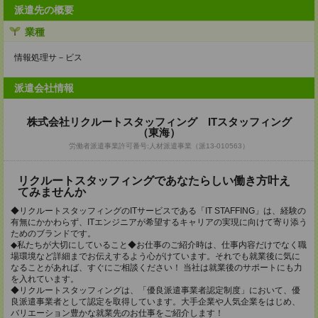
派遣先の概要
業種
情報処理サ－ビス
派遣会社情報
株式会社リクルートスタッフィング ITスタッフィング
（東海）
労働者派遣事業許可番号:人材派遣事業（派13-010563）
リクルートスタッフィングであなたらしい働き方叶え
てみませんか
◆リクルートスタッフィングのITサービスである「IT STAFFING」は、経験の
有無にかかわらず、ITエンジニアが希望するキャリアの実現に向けて寄り添う
ためのブランドです。
◆私たちが大切にしていること◆お仕事のご紹介時は、仕事内容だけでなく職
場環境など詳細までお伝えするよう心がけています。それでも就業後に気に
なることがあれば、すぐにご相談ください！ 当社は就業後のサポートにも力
を入れています。
◆リクルートスタッフィングは、「優良派遣事業者認定制度」において、優
良派遣事業者として認定を取得しています。大手企業や人気企業をはじめ、
バリエーション豊かな就業先のお仕事をご紹介します！