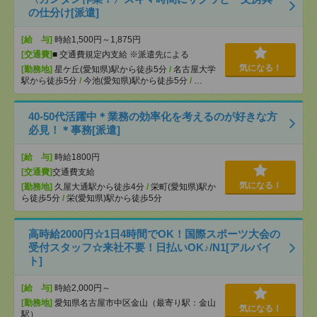
の仕分け[派遣]
[給 与]
時給1,500円～1,875円
[交通費]
■ 交通費規定内支給 ※派遣先による
気になる！
[勤務地]
星ケ丘(愛知県)駅から徒歩5分
/
名古屋大学
駅から徒歩5分
/
今池(愛知県)駅から徒歩5分
/
…
40-50代活躍中＊業務の効率化を考えるのが好きな方
必見！＊事務[派遣]
[給 与]
時給1800円
[交通費]
交通費支給
気になる！
[勤務地]
久屋大通駅から徒歩4分
/
栄町(愛知県)駅か
ら徒歩5分
/
栄(愛知県)駅から徒歩5分
高時給2000円☆1日4時間でOK！国際スポーツ大会の
受付スタッフ☆来社不要！日払いOK♪/N1[アルバイ
ト]
[給 与]
時給2,000円～
[勤務地]
愛知県名古屋市中区金山（最寄り駅：金山
気になる！
駅）