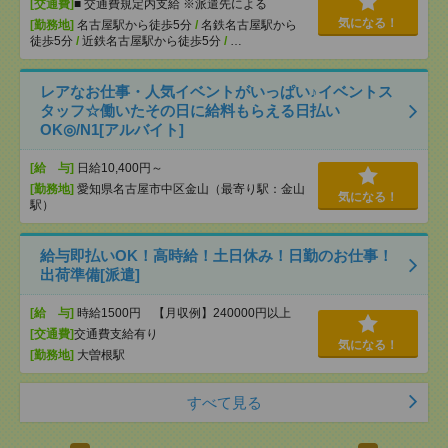
[交通費]
■ 交通費規定内支給 ※派遣先による
気になる！
[勤務地]
名古屋駅から徒歩5分
/
名鉄名古屋駅から
徒歩5分
/
近鉄名古屋駅から徒歩5分
/
…
レアなお仕事・人気イベントがいっぱい♪イベントス
タッフ☆働いたその日に給料もらえる日払い
OK◎/N1[アルバイト]
[給 与]
日給10,400円～
[勤務地]
愛知県名古屋市中区金山（最寄り駅：金山
気になる！
駅）
給与即払いOK！高時給！土日休み！日勤のお仕事！
出荷準備[派遣]
[給 与]
時給1500円 【月収例】240000円以上
[交通費]
交通費支給有り
気になる！
[勤務地]
大曽根駅
すべて見る