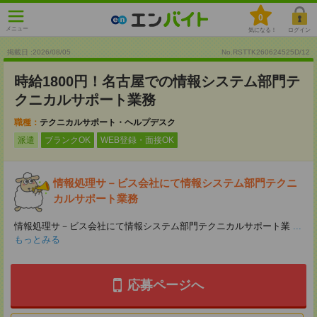
0
メニュー
気になる！
ログイン
掲載日 :2026
/
08
/
05
No.RSTTK260624525D/12
時給1800円！名古屋での情報システム部門テ
クニカルサポート業務
職種：
テクニカルサポート・ヘルプデスク
派遣
ブランクOK
WEB登録・面接OK
情報処理サ－ビス会社にて情報システム部門テクニ
カルサポート業務
情報処理サ－ビス会社にて情報システム部門テクニカルサポート業
...
もっとみる
応募ページへ