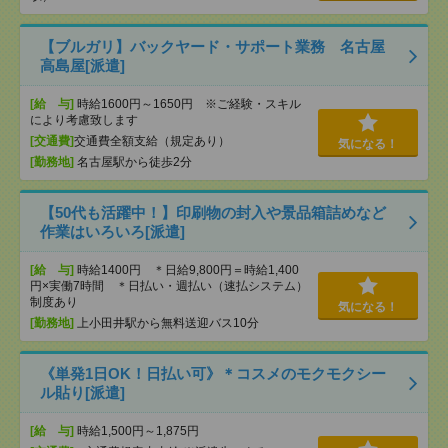
【ブルガリ】バックヤード・サポート業務 名古屋
高島屋[派遣]
[給 与]
時給1600円～1650円 ※ご経験・スキル
により考慮致します
[交通費]
交通費全額支給（規定あり）
気になる！
[勤務地]
名古屋駅から徒歩2分
【50代も活躍中！】印刷物の封入や景品箱詰めなど
作業はいろいろ[派遣]
[給 与]
時給1400円 ＊日給9,800円＝時給1,400
円×実働7時間 ＊日払い・週払い（速払システム）
制度あり
気になる！
[勤務地]
上小田井駅から無料送迎バス10分
《単発1日OK！日払い可》＊コスメのモクモクシー
ル貼り[派遣]
[給 与]
時給1,500円～1,875円