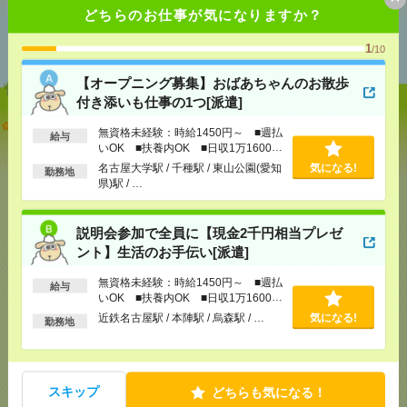
どちらのお仕事が気になりますか？
あなたの閲覧履歴からの
おすすめ
1
/10
【オープニング募集】おばあちゃんのお散歩
付き添いも仕事の1つ[派遣]
【オープニング募集】おばあちゃんのお散歩付き添
無資格未経験：時給1450円～ ■週払
給与
いも仕事の1つ[派遣]
いOK ■扶養内OK ■日収1万1600円
以上
名古屋大学駅 / 千種駅 / 東山公園(愛知
気になる!
勤務地
[給 与]
無資格未経験：時給1450円～ ■週払い
県)駅 / …
OK ■扶養内OK ■日収1万1600円以上
[交通費]
交通費全額支給
気になる！
[勤務地]
名古屋大学駅
/
千種駅
/
東山公園(愛知県)駅
説明会参加で全員に【現金2千円相当プレゼ
/
…
ント】生活のお手伝い[派遣]
無資格未経験：時給1450円～ ■週払
説明会参加で全員に【現金2千円相当プレゼント】生
給与
いOK ■扶養内OK ■日収1万1600円
活のお手伝い[派遣]
以上
近鉄名古屋駅 / 本陣駅 / 烏森駅 / …
気になる!
勤務地
[給 与]
無資格未経験：時給1450円～ ■週払い
OK ■扶養内OK ■日収1万1600円以上
[交通費]
交通費全額支給
気になる！
スキップ
どちらも気になる！
[勤務地]
近鉄名古屋駅
/
本陣駅
/
烏森駅
/
…