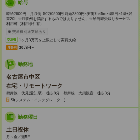
給与
時給2800円 月収例 50万0500円 時給2800円×実働7h45m×週5日×4週+残
業20h ※月収例を保証するものではありません。※給与即受取りサービス
利用可（利用条件有）
交通費別途支給あり
1ヶ月3万円を上限として実費支給
交通費
30万円～
月収例
勤務地
名古屋市中区
在宅・リモートワーク
鶴舞線 伏見(愛知県) 徒歩8分 鶴舞線 大須観音 徒歩3分
SI(システム・インテグレ－タ－)
勤務曜日
土日祝休
月～金／週5日