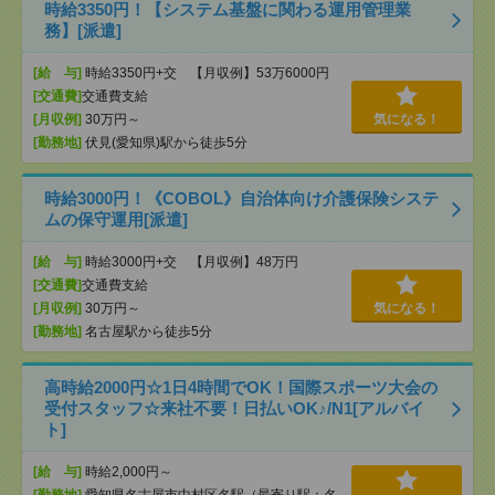
時給3350円！【システム基盤に関わる運用管理業
務】[派遣]
[給 与]
時給3350円+交 【月収例】53万6000円
[交通費]
交通費支給
[月収例]
30万円～
気になる！
[勤務地]
伏見(愛知県)駅から徒歩5分
時給3000円！《COBOL》自治体向け介護保険システ
ムの保守運用[派遣]
[給 与]
時給3000円+交 【月収例】48万円
[交通費]
交通費支給
[月収例]
30万円～
気になる！
[勤務地]
名古屋駅から徒歩5分
高時給2000円☆1日4時間でOK！国際スポーツ大会の
受付スタッフ☆来社不要！日払いOK♪/N1[アルバイ
ト]
[給 与]
時給2,000円～