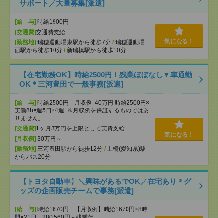
サポート／大量募集[派遣]
[給 与]
時給1900円
[交通費]
交通費支給
気になる！
[勤務地]
瑞穂運動場東駅から徒歩7分
/
瑞穂運動場
西駅から徒歩10分
/
新瑞橋駅から徒歩10分
【在宅勤務OK】時給2500円！残業ほぼなし▼車通勤
OK＊三河豊田で一般事務[派遣]
[給 与]
時給2500円 月収例 40万円 時給2500円×
実働8h×週5日×4週 ※月収例を保証するものではあ
りません。
[交通費]
1ヶ月3万円を上限として実費支給
気になる！
[月収例]
30万円～
[勤務地]
三河豊田駅から徒歩12分
/
土橋(愛知県)駅
からバス20分
【トヨタ自動車】＼興味があるでOK／在宅あり＊グ
ッズの企画販売チームで事務[派遣]
[給 与]
時給1670円 【月収例】時給1670円×8時
間×21日＝280,560円＋残業代