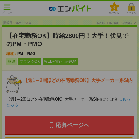
0
メニュー
気になる！
ログイン
掲載日 :2026
/
08
/
04
No.RSTTK260702355D/12
【在宅勤務OK】時給2800円！大手！伏見で
のPM・PMO
職種：
PM・PMO
派遣
ブランクOK
WEB登録・面接OK
【週1～2回ほどの在宅勤務OK】大手メーカー系SI内
【週1～2回ほどの在宅勤務OK】大手メーカー系SI内にて自治
...もっ
とみる
応募ページへ