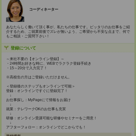
コーディネーター
あなたらしく働いて頂く事が、私たちの仕事です。ピッタリのお仕事をご紹
介するため、ご就業前後でズレが無いよう、ご希望から不安な点まで、何で
もご相談・ご質問下さい！
登録について
～来社不要の【オンライン登録】～
・24時間お好きな時に、WEBでラクラク登録手続き
・15～20分で入力完了！
※高校生の方はご登録いただけません。
＜登録後のステップもオンラインで可能＞
登録：オンラインですぐに登録完了！
↓
お仕事探し：MyPageにて情報をお届け
↓
就業：テレワークOKのお仕事も充実
↓
研修：オンライン受講可能な研修やセミナーをご用意！
↓
アフターフォロー：オンラインでどこからでも！