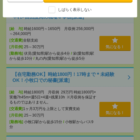
しばらく表示しない
時給1600円＊在宅勤務OK！直接雇用実績あり！おし
ゃれ×自由度高め職場＠事務[派遣]
[給 与]
時給1600円～1650円 月収例 256,000円
～264,000円
[交通費]
全額支給
[月収例]
25～30万円
気になる！
[勤務地]
伏見(愛知県)駅から徒歩4分
/
栄(愛知県)駅
から徒歩10分
/
丸の内(愛知県)駅から徒歩5分
【在宅勤務OK】時給1800円！17時まで＊未経験
OK！小牧口での秘書[派遣]
[給 与]
時給1800円 月収例 29万円 時給1800円×
実働7h45m×週5日×4週+残業10h ※月収例を保証す
るものではありません。
[交通費]
1ヶ月3万円を上限として実費支給
気になる！
[月収例]
25～30万円
[勤務地]
小牧口駅から徒歩15分
/
小牧駅からバス9
分