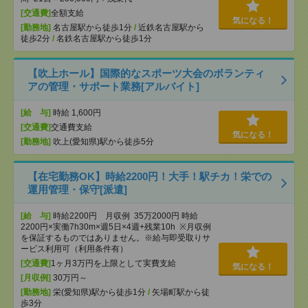
[交通費]
全額支給
気になる！
[勤務地]
名古屋駅から徒歩1分
/
近鉄名古屋駅から
徒歩2分
/
名鉄名古屋駅から徒歩1分
【吹上ホール】国際的なスポーツ大会のボランティ
アの管理・サポート業務[アルバイト]
[給 与]
時給 1,600円
[交通費]
交通費支給
気になる！
[勤務地]
吹上(愛知県)駅から徒歩5分
【在宅勤務OK】時給2200円！大手！駅チカ！栄での
運用管理・保守[派遣]
[給 与]
時給2200円 月収例 35万2000円 時給
2200円×実働7h30m×週5日×4週+残業10h ※月収例
を保証するものではありません。※給与即受取りサ
ービス利用可（利用条件有）
[交通費]
1ヶ月3万円を上限として実費支給
気になる！
[月収例]
30万円～
[勤務地]
栄(愛知県)駅から徒歩1分
/
矢場町駅から徒
歩3分