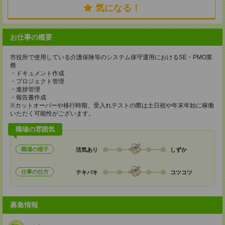
気になる！
お仕事の概要
市役所で使用している介護保険等のシステム保守運用におけるSE・PMO業
務
・ドキュメント作成
・プロジェクト管理
・進捗管理
・報告書作成
※カットオーバーや移行時期、受入れテストの際は土日祝や年末年始に稼働
いただく可能性がございます。
職場の雰囲気
職場の様子
活気あり
しずか
仕事の仕方
テキパキ
コツコツ
募集情報