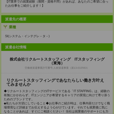
【IT業界での就業経験（期間・資格不問）があれば、あなたのご希望に合っ
たお仕事をご紹介します！】
派遣先の概要
業種
SI(システム・インテグレ－タ－)
派遣会社情報
株式会社リクルートスタッフィング ITスタッフィング
（東海）
労働者派遣事業許可番号:人材派遣事業（派13-010563）
リクルートスタッフィングであなたらしい働き方叶え
てみませんか
◆リクルートスタッフィングのITサービスである「IT STAFFING」は、経験の
有無にかかわらず、ITエンジニアが希望するキャリアの実現に向けて寄り添う
ためのブランドです。
◆私たちが大切にしていること◆お仕事のご紹介時は、仕事内容だけでなく職
場環境など詳細までお伝えするよう心がけています。それでも就業後に気に
なることがあれば、すぐにご相談ください！ 当社は就業後のサポートにも力