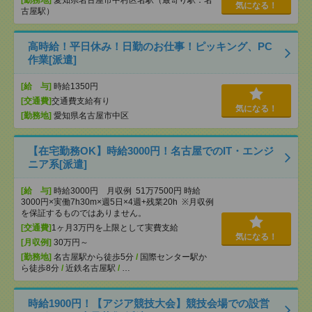
[勤務地]
愛知県名古屋市中村区名駅（最寄り駅：名
気になる！
古屋駅）
高時給！平日休み！日勤のお仕事！ピッキング、PC
作業[派遣]
[給 与]
時給1350円
[交通費]
交通費支給有り
気になる！
[勤務地]
愛知県名古屋市中区
【在宅勤務OK】時給3000円！名古屋でのIT・エンジ
ニア系[派遣]
[給 与]
時給3000円 月収例 51万7500円 時給
3000円×実働7h30m×週5日×4週+残業20h ※月収例
を保証するものではありません。
[交通費]
1ヶ月3万円を上限として実費支給
気になる！
[月収例]
30万円～
[勤務地]
名古屋駅から徒歩5分
/
国際センター駅か
ら徒歩8分
/
近鉄名古屋駅
/
…
時給1900円！【アジア競技大会】競技会場での設営