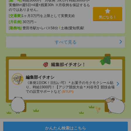
[給 与]
時給3000円 月収例 59万円 時給3000円×
実働8h×週5日×4週+残業30h ※月収例を保証するも
のではありません。
[交通費]
1ヶ月3万円を上限として実費支給
気になる！
[月収例]
30万円～
[勤務地]
豊田市駅からバス58分
/
土橋(愛知県)駅
すべて見る
編集部イチオシ
《単発1日OK！日払い可》＊お菓子のモクモクシール貼
り、時給1900円！【アジア競技大会＊刈谷市】競技会場
での設営サポートなど
(8/7UP!)
かんたん検索はこちら