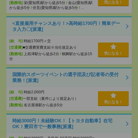
気になる！
[勤務地]
栄(愛知県)駅から徒歩5分
/
金山(愛知県)駅
から徒歩5分
/
伏見(愛知県)駅から徒歩5分
/
…
<直接雇用チャンスあり！>高時給1700円！簡単デー
タ入力〇[派遣]
[給 与]
時給1700円＋交
[交通費]
■交通費実費支給※当社規定あり
気になる！
[勤務地]
上前津駅から徒歩2分
/
鶴舞駅から徒歩15
分
国際的スポーツイベントの選手団及び記者等の受付
業務！[派遣]
[給 与]
時給2,000円
[交通費]
一部支給（案件により規定あり）
気になる！
[勤務地]
名古屋港駅から徒歩5分
時給3000円！未経験OK！【トヨタ自動車】在宅
OK！豊田市で一般事務[派遣]