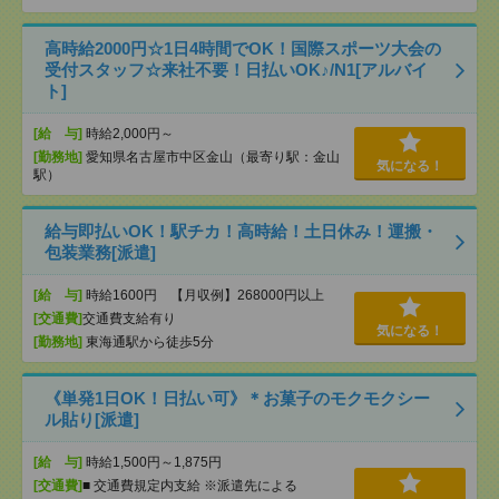
高時給2000円☆1日4時間でOK！国際スポーツ大会の
受付スタッフ☆来社不要！日払いOK♪/N1[アルバイ
ト]
[給 与]
時給2,000円～
[勤務地]
愛知県名古屋市中区金山（最寄り駅：金山
気になる！
駅）
給与即払いOK！駅チカ！高時給！土日休み！運搬・
包装業務[派遣]
[給 与]
時給1600円 【月収例】268000円以上
[交通費]
交通費支給有り
気になる！
[勤務地]
東海通駅から徒歩5分
《単発1日OK！日払い可》＊お菓子のモクモクシー
ル貼り[派遣]
[給 与]
時給1,500円～1,875円
[交通費]
■ 交通費規定内支給 ※派遣先による