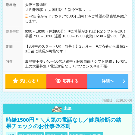
大阪市浪速区
勤務地
ＪＲ難波駅
/
大国町駅
/
新今宮駅
/
…
≪自宅からドアtoドアで30分以内！≫ご希望の勤務地を紹介
します。
9:00～18:00（休憩60分） ■ご希望があれば下記シフトもOK！
勤務時間
早番 7:00～16:00 遅番 10:00～19:00 夜勤 16:30～翌9:30 「家族
と休みを合わせたい」 「余裕を持って夕飯の準備がしたい」
「できれば残業はしたくない」 など、ご希望を教えてください
【8月中のスタートOK！急募！】2カ月～ ■ご応募から最短2～
期間
ね。 ※Wワーク希望の方へ 今ご覧のお仕事で希望する勤務時間
3日後に就業が可能です！
と、もう1つのお仕事の勤務時間。 合計で週40時間を超える場
合は応募できません。
履歴書不要
/
40～50代活躍中
/
服装自由
/
シフト勤務
/
10名以
特徴
上の大量募集
/
電話対応なし
/
パソコンスキル不要
気になる！
応募する
詳細へ
掲載日：2026.08.06
未読
時給1500円＊＼人気の電話なし／健康診断の結
果チェックのお仕事＠本町