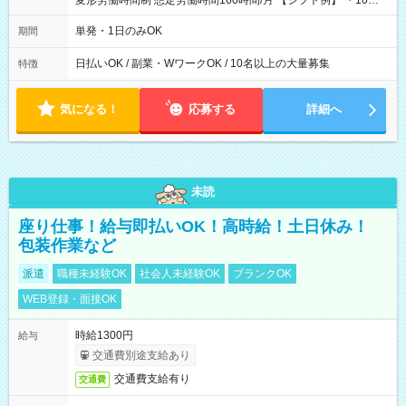
変形労働時間制 想定労働時間160時間/月 【シフト例】 ・10：
00～20：00
単発・1日のみOK
期間
日払いOK / 副業・WワークOK / 10名以上の大量募集
特徴
気になる！
応募する
詳細へ
未読
座り仕事！給与即払いOK！高時給！土日休み！
包装作業など
派遣
職種未経験OK
社会人未経験OK
ブランクOK
WEB登録・面接OK
時給1300円
給与
交通費別途支給あり
交通費支給有り
交通費