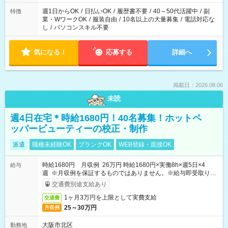
フト！
週1日からOK
/
日払いOK
/
履歴書不要
/
40～50代活躍中
/
副
特徴
業・WワークOK
/
服装自由
/
10名以上の大量募集
/
電話対応な
し
/
パソコンスキル不要
気になる！
応募する
詳細へ
掲載日：2026.08.06
未読
週4日在宅＊時給1680円！40名募集！ホットペ
ッパービューティーの校正・制作
派遣
職種未経験OK
ブランクOK
WEB登録・面接OK
時給1680円 月収例 26万円 時給1680円×実働8h×週5日×4
給与
週 ※月収例を保証するものではありません。※給与即受取りサ
ービス利用可（利用条件有）
交通費別途支給あり
1ヶ月3万円を上限として実費支給
交通費
25～30万円
月収例
大阪市北区
勤務地