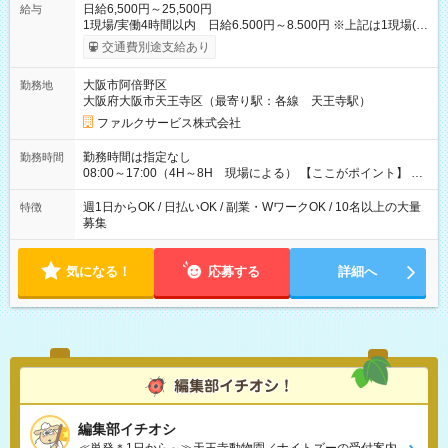
日給6,500円～25,500円
給与
1現場/実働4時間以内 日給6.500円～8.500円 ※上記は1現場(実
働4時間以内)あたりの給与です ※基本は1日あたり2現場(実働8
交通費別途支給あり
時間以内)をお任せします。その場合の支給額は日給1,3000円で
す ★研修期間20日間は「1現場/実働4時間以内 日給6.000円
大阪市阿倍野区
勤務地
～」ですが、今なら初出勤をした人は採用祝いで【日給+1.000
大阪府大阪市天王寺区（最寄り駅：各線 天王寺駅）
円】のボーナスが！★（その他待遇に変更ありません） 現場に
よっては早く終わることもあり！ その場合も給与金額は変わり
ファルクサービス株式会社
ません！ ≪給与例≫ ・週1日勤務 ㈪～㈮は本業のため㈯のみ
1現場/6.500×2現場＝日給13.000円×4日 ＝月給52.000円 ・週6
勤務時間は指定なし
勤務時間
日でレギュラー勤務(勤続1年) 1現場/7.200×2現場＝日給14.400
08:00～17:00（4H～8H 現場による） 【ここがポイント】 ◆
円×24日 ＝月給345.600円 ☆さらに「3現場の日」「夜勤に出
給与の日給保障あり！ 「4時間の現場」が「1時間」で終わった
る」などをして月に40万以上を稼ぐ人も☆ ◆支払い方法：日払
時も給料変わらず！ 「4時間の現場」のお給料をお支払いします
週1日からOK / 日払いOK / 副業・WワークOK / 10名以上の大量
特徴
い・週払い・月3回払いが選択可能 【試用期間】試用期間なし
♪ 1日にたくさんの現場をこなせば、高収入を実現可能！
募集
気になる！
応募する
詳細へ
編集部イチオシ