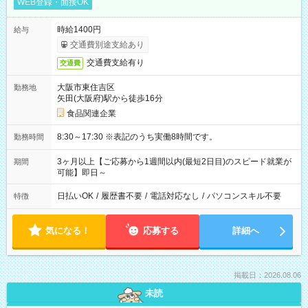
WEB登録・面接OK
時給1400円
給与
交通費別途支給あり
交通費支給有り
交通費
大阪市東住吉区
勤務地
矢田(大阪府)駅から徒歩16分
食品関連企業
8:30～17:30 ※表記のうち実働8時間です。
勤務時間
3ヶ月以上【ご応募から1週間以内(最短2日目)のスピード就業が
期間
可能】即日～
日払いOK
/
履歴書不要
/
電話対応なし
/
パソコンスキル不要
特徴
気になる！
応募する
詳細へ
掲載日：2026.08.06
未読