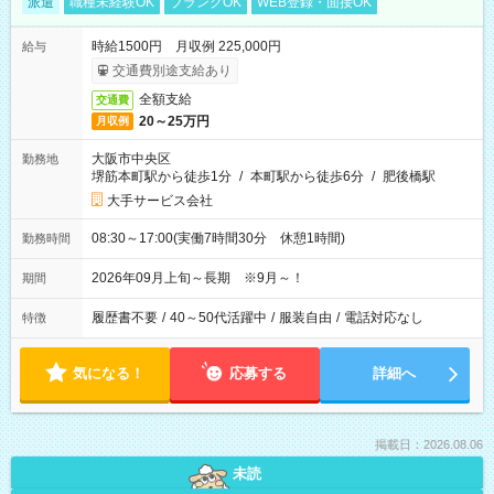
派遣
職種未経験OK
ブランクOK
WEB登録・面接OK
時給1500円 月収例 225,000円
給与
交通費別途支給あり
全額支給
交通費
20～25万円
月収例
大阪市中央区
勤務地
堺筋本町駅から徒歩1分
/
本町駅から徒歩6分
/
肥後橋駅
大手サービス会社
08:30～17:00(実働7時間30分 休憩1時間)
勤務時間
2026年09月上旬～長期 ※9月～！
期間
履歴書不要
/
40～50代活躍中
/
服装自由
/
電話対応なし
特徴
気になる！
応募する
詳細へ
掲載日：2026.08.06
未読