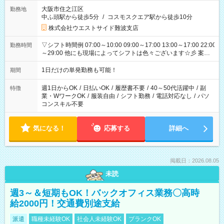
大阪市住之江区
勤務地
中ふ頭駅から徒歩5分
/
コスモスクエア駅から徒歩10分
株式会社ウエストサイド難波支店
▽シフト時間例 07:00～10:00 09:00～17:00 13:00～17:00 22:00
勤務時間
～29:00 他にも現場によってシフトは色々ございます☆彡 案件
次第では午前中で終わるお仕事も...！
1日だけの単発勤務も可能！
期間
週1日からOK
/
日払いOK
/
履歴書不要
/
40～50代活躍中
/
副
特徴
業・WワークOK
/
服装自由
/
シフト勤務
/
電話対応なし
/
パソ
コンスキル不要
気になる！
応募する
詳細へ
掲載日：2026.08.05
未読
週3～＆短期もOK！バックオフィス業務〇高時
給2000円！交通費別途支給
派遣
職種未経験OK
社会人未経験OK
ブランクOK