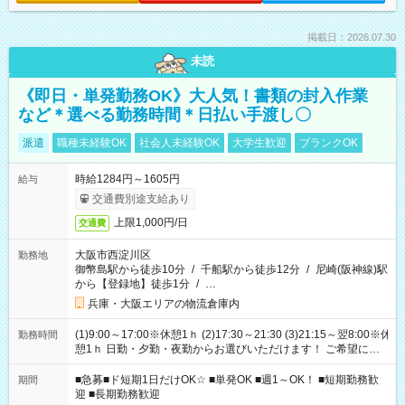
掲載日：2026.07.30
未読
《即日・単発勤務OK》大人気！書類の封入作業
など＊選べる勤務時間＊日払い手渡し〇
派遣
職種未経験OK
社会人未経験OK
大学生歓迎
ブランクOK
時給1284円～1605円
給与
交通費別途支給あり
上限1,000円/日
交通費
大阪市西淀川区
勤務地
御幣島駅から徒歩10分
/
千船駅から徒歩12分
/
尼崎(阪神線)駅
から【登録地】徒歩1分
/
…
兵庫・大阪エリアの物流倉庫内
(1)9:00～17:00※休憩1ｈ (2)17:30～21:30 (3)21:15～翌8:00※休
勤務時間
憩1ｈ 日勤・夕勤・夜勤からお選びいただけます！ ご希望に合
わせて働けるお仕事です(*^^*) 【その他選べる勤務時間】 8-17
時/9-17時/9-18時/10-18時/11-21時/18-22時/20-翌4時/21-翌5
■急募■ド短期1日だけOK☆ ■単発OK ■週1～OK！ ■短期勤務歓
期間
時/22-翌6時/0-翌8時 ご自身のご都合で選んで頂ける完全自由シ
迎 ■長期勤務歓迎