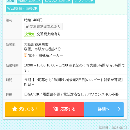
派遣
職種未経験OK
社会人未経験OK
ブランクOK
WEB登録・面接OK
時給1400円
給与
交通費別途支給あり
交通費支給有り
交通費
大阪府寝屋川市
勤務地
寝屋川市駅から徒歩5分
電子・機械系メーカー
10:00～16:00 10:00～17:00 ※表記のうち実働5時間から6時間で
勤務時間
す。
長期【ご応募から1週間以内(最短2日目)のスピード就業が可能】
期間
即日～
日払いOK
/
履歴書不要
/
電話対応なし
/
パソコンスキル不要
特徴
気になる！
応募する
詳細へ
掲載日：2026.08.04