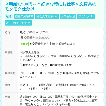
＜時給1,500円～＊好きな時にお仕事＞文房具の
モクモク仕分け
派遣
職種未経験OK
社会人未経験OK
大学生歓迎
ブランクOK
WEB登録・面接OK
時給1,500円～1,875円
給与
交通費別途支給あり
■ 交通費規定内支給 ※派遣先による
交通費
大阪市天王寺区
勤務地
天王寺駅から徒歩5分
/
大阪上本町駅から徒歩5分
/
鶴橋駅か
ら徒歩5分
/
…
■物流センターなど ■勤務地選べます
9:00～17:00 10:00～19:00 など ■ 他の時間帯もお気軽にご相
勤務時間
談ください！
単発1日～！ ★勤務開始日や期間はお気軽にご相談くださ
期間
い！ ＃8月～ ＃9月～
週1日からOK
/
日払いOK
/
履歴書不要
/
40～50代活躍中
/
副
特徴
業・WワークOK
/
服装自由
/
シフト勤務
/
10名以上の大量募
集
/
電話対応なし
/
パソコンスキル不要