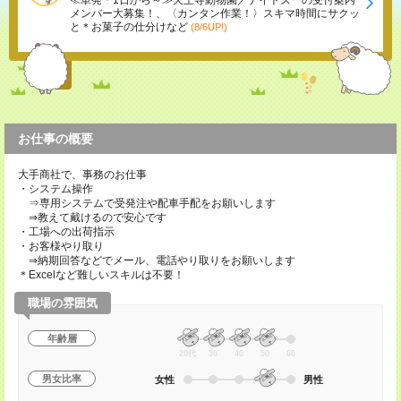
≪単発＊1日から～≫天王寺動物園／ナイトズーの受付案内
メンバー大募集！、〈カンタン作業！〉スキマ時間にサクッ
と＊お菓子の仕分けなど
(8/6UP!)
お仕事の概要
大手商社で、事務のお仕事
・システム操作
⇒専用システムで受発注や配車手配をお願いします
⇒教えて戴けるので安心です
・工場への出荷指示
・お客様やり取り
⇒納期回答などでメール、電話やり取りをお願いします
＊Excelなど難しいスキルは不要！
職場の雰囲気
年齢層
20代
30
40
50
60
男女比率
女性
男性