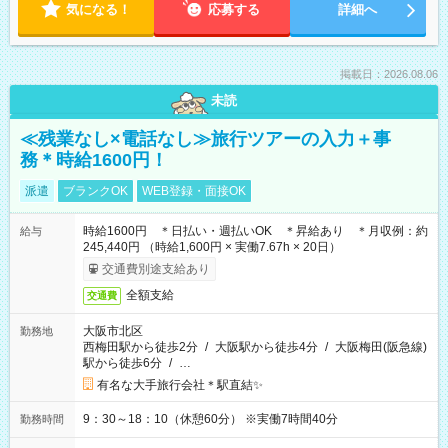
気になる！
応募する
詳細へ
掲載日：2026.08.06
未読
≪残業なし×電話なし≫旅行ツアーの入力＋事
務＊時給1600円！
派遣
ブランクOK
WEB登録・面接OK
時給1600円 ＊日払い・週払いOK ＊昇給あり ＊月収例：約
給与
245,440円 （時給1,600円 × 実働7.67h × 20日）
交通費別途支給あり
全額支給
交通費
大阪市北区
勤務地
西梅田駅から徒歩2分
/
大阪駅から徒歩4分
/
大阪梅田(阪急線)
駅から徒歩6分
/
…
有名な大手旅行会社＊駅直結✨
9：30～18：10（休憩60分） ※実働7時間40分
勤務時間