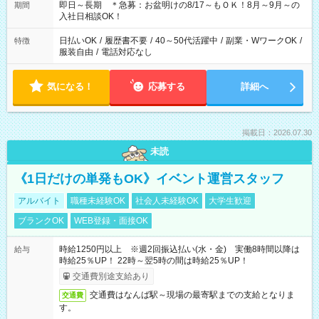
即日～長期 ＊急募：お盆明けの8/17～もＯＫ！8月～9月～の
期間
入社日相談OK！
日払いOK
/
履歴書不要
/
40～50代活躍中
/
副業・WワークOK
/
特徴
服装自由
/
電話対応なし
気になる！
応募する
詳細へ
掲載日：2026.07.30
未読
《1日だけの単発もOK》イベント運営スタッフ
アルバイト
職種未経験OK
社会人未経験OK
大学生歓迎
ブランクOK
WEB登録・面接OK
時給1250円以上 ※週2回振込払い(水・金) 実働8時間以降は
給与
時給25％UP！ 22時～翌5時の間は時給25％UP！
交通費別途支給あり
交通費はなんば駅～現場の最寄駅までの支給となりま
交通費
す。