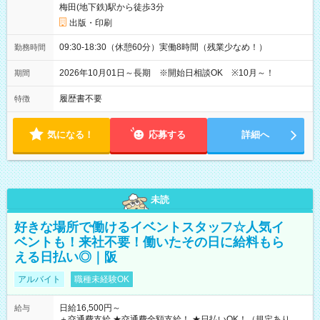
梅田(地下鉄)駅から徒歩3分
出版・印刷
09:30-18:30（休憩60分）実働8時間（残業少なめ！）
勤務時間
2026年10月01日～長期 ※開始日相談OK ※10月～！
期間
履歴書不要
特徴
気になる！
応募する
詳細へ
未読
好きな場所で働けるイベントスタッフ☆人気イ
ベントも！来社不要！働いたその日に給料もら
える日払い◎｜阪
アルバイト
職種未経験OK
日給16,500円～
給与
＋交通費支給 ★交通費全額支給！ ★日払いOK！（規定あり） ┗