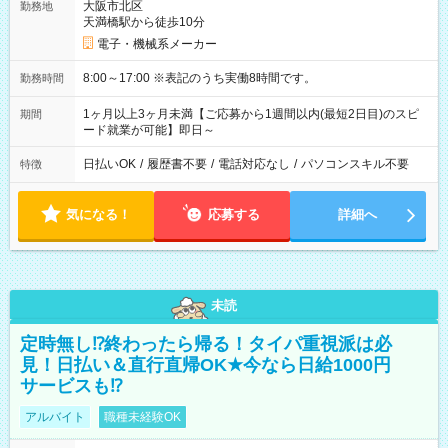
大阪市北区
勤務地
天満橋駅から徒歩10分
電子・機械系メーカー
8:00～17:00 ※表記のうち実働8時間です。
勤務時間
1ヶ月以上3ヶ月未満【ご応募から1週間以内(最短2日目)のスピ
期間
ード就業が可能】即日～
日払いOK
/
履歴書不要
/
電話対応なし
/
パソコンスキル不要
特徴
気になる！
応募する
詳細へ
未読
定時無し⁉終わったら帰る！タイパ重視派は必
見！日払い＆直行直帰OK★今なら日給1000円
サービスも⁉
アルバイト
職種未経験OK