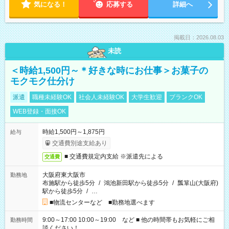
気になる！
応募する
詳細へ
掲載日：2026.08.03
未読
＜時給1,500円～＊好きな時にお仕事＞お菓子の
モクモク仕分け
派遣
職種未経験OK
社会人未経験OK
大学生歓迎
ブランクOK
WEB登録・面接OK
時給1,500円～1,875円
給与
交通費別途支給あり
■ 交通費規定内支給 ※派遣先による
交通費
大阪府東大阪市
勤務地
布施駅から徒歩5分
/
鴻池新田駅から徒歩5分
/
瓢箪山(大阪府)
駅から徒歩5分
/
…
■物流センターなど ■勤務地選べます
9:00～17:00 10:00～19:00 など ■ 他の時間帯もお気軽にご相
勤務時間
談ください！