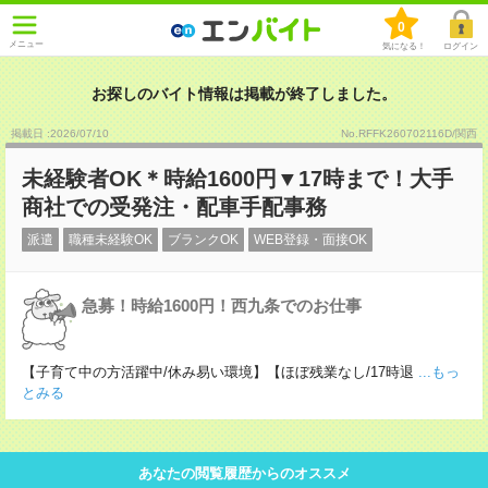
0
メニュー
気になる！
ログイン
お探しのバイト情報は掲載が終了しました。
掲載日 :2026
/
07
/
10
No.RFFK260702116D/関西
未経験者OK＊時給1600円▼17時まで！大手
商社での受発注・配車手配事務
派遣
職種未経験OK
ブランクOK
WEB登録・面接OK
急募！時給1600円！西九条でのお仕事
【子育て中の方活躍中/休み易い環境】【ほぼ残業なし/17時退
...もっ
とみる
あなたの閲覧履歴からのオススメ