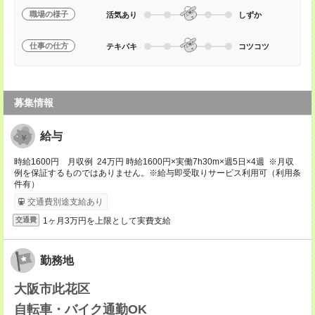
職場の様子
活気あり
しずか
仕事の仕方
テキパキ
コツコツ
募集情報
給与
時給1600円 月収例 24万円 時給1600円×実働7h30m×週5日×4週 ※月収
例を保証するものではありません。※給与即受取りサービス利用可（利用条
件有）
交通費別途支給あり
1ヶ月3万円を上限として実費支給
交通費
勤務地
大阪市此花区
自転車・バイク通勤OK