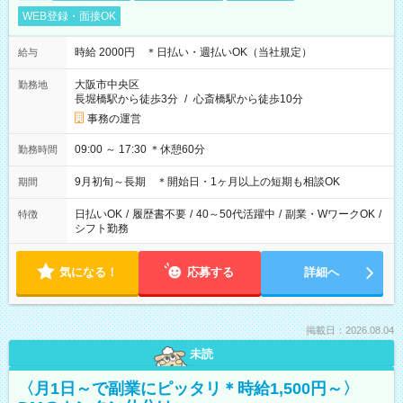
WEB登録・面接OK
時給 2000円 ＊日払い・週払いOK（当社規定）
給与
大阪市中央区
勤務地
長堀橋駅から徒歩3分
/
心斎橋駅から徒歩10分
事務の運営
09:00 ～ 17:30 ＊休憩60分
勤務時間
9月初旬～長期 ＊開始日・1ヶ月以上の短期も相談OK
期間
日払いOK
/
履歴書不要
/
40～50代活躍中
/
副業・WワークOK
/
特徴
シフト勤務
気になる！
応募する
詳細へ
掲載日：2026.08.04
未読
〈月1日～で副業にピッタリ＊時給1,500円～〉