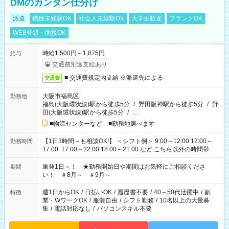
DMのカンタン仕分け
派遣
職種未経験OK
社会人未経験OK
大学生歓迎
ブランクOK
WEB登録・面接OK
時給1,500円～1,875円
給与
交通費別途支給あり
■ 交通費規定内支給 ※派遣先による
交通費
大阪市福島区
勤務地
福島(大阪環状線)駅から徒歩5分
/
野田阪神駅から徒歩5分
/
野
田(大阪環状線)駅から徒歩5分
/
…
■物流センターなど ■勤務地選べます
【1日3時間～も相談OK!】 ＜シフト例＞ 9:00～12:00 12:00～
勤務時間
17:00 17:00～22:00 18:00～21:00 など こちら以外の時間帯も
お気軽にご相談ください！
単発1日～！ ★勤務開始日や期間はお気軽にご相談くださ
期間
い！ ＃8月～ ＃9月～
週1日からOK
/
日払いOK
/
履歴書不要
/
40～50代活躍中
/
副
特徴
業・WワークOK
/
服装自由
/
シフト勤務
/
10名以上の大量募
集
/
電話対応なし
/
パソコンスキル不要