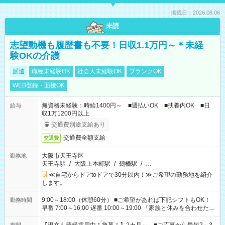
掲載日：2026.08.06
未読
志望動機も履歴書も不要！日収1.1万円～＊未経
験OKの介護
派遣
職種未経験OK
社会人未経験OK
ブランクOK
WEB登録・面接OK
無資格未経験：時給1400円～ ■週払いOK ■扶養内OK ■日
給与
収1万1200円以上
交通費別途支給あり
交通費全額支給
交通費
大阪市天王寺区
勤務地
天王寺駅
/
大阪上本町駅
/
鶴橋駅
/
…
≪自宅からドアtoドアで30分以内！≫ご希望の勤務地を紹介
します。
9:00～18:00（休憩60分） ■ご希望があれば下記シフトもOK！
勤務時間
早番 7:00～16:00 遅番 10:00～19:00 「家族と休みを合わせた
い」 「余裕を持って夕飯の準備がしたい」 「できれば残業はし
たくない」 など、ご希望を教えてくださいね。 ※Wワーク希望