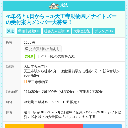
未読
≪単発＊1日から～≫天王寺動物園／ナイトズー
の受付案内メンバー大募集！
派遣
職種未経験OK
社会人未経験OK
大学生歓迎
ブランクOK
1177円
給与
交通費別途支給あり
1日450円迄の実費を支給
交通費
大阪市天王寺区
勤務地
天王寺駅から徒歩5分
/
動物園前駅から徒歩5分
/
新今宮駅か
ら徒歩5分
天王寺動物園
16時30分～20時00分（休憩0分）／実働3時間30分
勤務時間
≪短期＊単発≫ 8・9・10月限定！
期間
週1日からOK
/
40～50代活躍中
/
副業・WワークOK
/
シフト勤
特徴
務
/
10名以上の大量募集
/
パソコンスキル不要