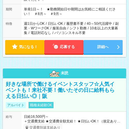
単発1日～！ ★勤務開始日や期間はお気軽にご相談くださ
期間
い！ ＃8月～ ＃9月～
週1日からOK
/
日払いOK
/
履歴書不要
/
40～50代活躍中
/
副
特徴
業・WワークOK
/
服装自由
/
シフト勤務
/
10名以上の大量募
集
/
電話対応なし
/
パソコンスキル不要
気になる！
応募する
詳細へ
未読
好きな場所で働けるイベントスタッフ☆人気イ
ベントも！来社不要！働いたその日に給料もら
える日払い◎｜阪
アルバイト
職種未経験OK
日給16,500円～
給与
＋交通費支給 ★交通費全額支給！ ★日払いOK！（規定あり） ┗
働いたその日に現金GET♪ お仕事後はコンビニATMから 日払
交通費別途支給あり