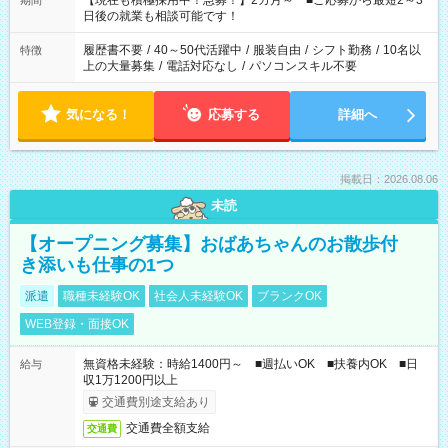
【現在も積極採用中！急募！】2カ月～ ■ご応募から最短2～3
期間
の方へ 今ご覧のお仕事で希望する勤務時間と、もう1つのお仕事
日後の就業も相談可能です！
の勤務時間。 合計で週40時間を超える場合は応募できません。
履歴書不要
/
40～50代活躍中
/
服装自由
/
シフト勤務
/
10名以
特徴
上の大量募集
/
電話対応なし
/
パソコンスキル不要
気になる！
応募する
詳細へ
掲載日：2026.08.06
未読
【オープニング募集】おばあちゃんのお散歩付
き添いも仕事の1つ
派遣
職種未経験OK
社会人未経験OK
ブランクOK
WEB登録・面接OK
無資格未経験：時給1400円～ ■週払いOK ■扶養内OK ■日
給与
収1万1200円以上
交通費別途支給あり
交通費全額支給
交通費