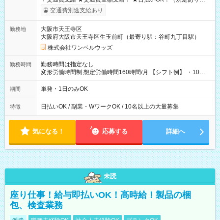
働いたその日に現金GET♪ お仕事後はコンビニATMから 日払
交通費別途支給あり
い分を引き落とせます！ 【試用期間】試用期間なし
大阪市天王寺区
勤務地
大阪府大阪市天王寺区生玉前町（最寄り駅：谷町九丁目駅）
株式会社ワンベルウッズ
勤務時間は指定なし
勤務時間
変形労働時間制 想定労働時間160時間/月 【シフト例】 ・10：
00～20：00
単発・1日のみOK
期間
日払いOK / 副業・WワークOK / 10名以上の大量募集
特徴
気になる！
応募する
詳細へ
未読
座り仕事！給与即払いOK！高時給！製品の梱
包、検査業務