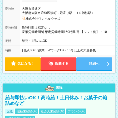
い分を引き落とせます！ 【試用期間】試用期間なし
大阪市浪速区
勤務地
大阪府大阪市浪速区湊町（最寄り駅：ＪＲ難波駅）
株式会社ワンベルウッズ
勤務時間は指定なし
勤務時間
変形労働時間制 想定労働時間160時間/月 【シフト例】 ・10：
00～20：00
単発・1日のみOK
期間
日払いOK / 副業・WワークOK / 10名以上の大量募集
特徴
気になる！
応募する
詳細へ
未読
給与即払いOK！高時給！土日休み！お菓子の箱
詰めなど
派遣
職種未経験OK
社会人未経験OK
ブランクOK