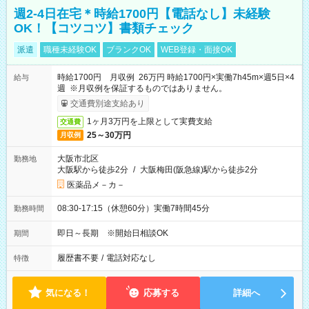
週2-4日在宅＊時給1700円【電話なし】未経験
OK！【コツコツ】書類チェック
派遣
職種未経験OK
ブランクOK
WEB登録・面接OK
時給1700円 月収例 26万円 時給1700円×実働7h45m×週5日×4
給与
週 ※月収例を保証するものではありません。
交通費別途支給あり
1ヶ月3万円を上限として実費支給
交通費
25～30万円
月収例
大阪市北区
勤務地
大阪駅から徒歩2分
/
大阪梅田(阪急線)駅から徒歩2分
医薬品メ－カ－
08:30-17:15（休憩60分）実働7時間45分
勤務時間
即日～長期 ※開始日相談OK
期間
履歴書不要
/
電話対応なし
特徴
気になる！
応募する
詳細へ