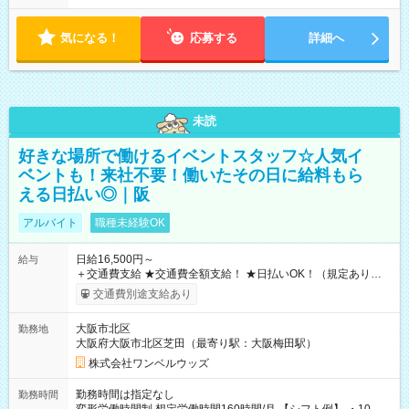
気になる！
応募する
詳細へ
未読
好きな場所で働けるイベントスタッフ☆人気イ
ベントも！来社不要！働いたその日に給料もら
える日払い◎｜阪
アルバイト
職種未経験OK
日給16,500円～
給与
＋交通費支給 ★交通費全額支給！ ★日払いOK！（規定あり） ┗
働いたその日に現金GET♪ お仕事後はコンビニATMから 日払
交通費別途支給あり
い分を引き落とせます！ 【試用期間】試用期間なし
大阪市北区
勤務地
大阪府大阪市北区芝田（最寄り駅：大阪梅田駅）
株式会社ワンベルウッズ
勤務時間は指定なし
勤務時間