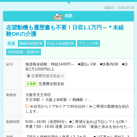
掲載日：2026.08.09
未読
志望動機も履歴書も不要！日収1.1万円～＊未経
験OKの介護
派遣
職種未経験OK
社会人未経験OK
ブランクOK
WEB登録・面接OK
無資格未経験：時給1400円～ ■週払いOK ■扶養内OK ■日
給与
収1万1200円以上
交通費別途支給あり
交通費全額支給
交通費
大阪市天王寺区
勤務地
天王寺駅
/
大阪上本町駅
/
鶴橋駅
/
…
≪自宅からドアtoドアで30分以内！≫ご希望の勤務地を紹介
します。
9:00～18:00（休憩60分） ■ご希望があれば下記シフトもOK！
勤務時間
早番 7:00～16:00 遅番 10:00～19:00 「家族と休みを合わせた
い」 「余裕を持って夕飯の準備がしたい」 「できれば残業はし
たくない」 など、ご希望を教えてくださいね。 ※Wワーク希望