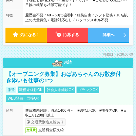
【現在も積極採用中！急募！】2カ月～ ■ご応募から最短2～3
期間
の方へ 今ご覧のお仕事で希望する勤務時間と、もう1つのお仕事
日後の就業も相談可能です！
の勤務時間。 合計で週40時間を超える場合は応募できません。
履歴書不要
/
40～50代活躍中
/
服装自由
/
シフト勤務
/
10名以
特徴
上の大量募集
/
電話対応なし
/
パソコンスキル不要
気になる！
応募する
詳細へ
掲載日：2026.08.09
未読
【オープニング募集】おばあちゃんのお散歩付
き添いも仕事の1つ
派遣
職種未経験OK
社会人未経験OK
ブランクOK
WEB登録・面接OK
無資格未経験：時給1400円～ ■週払いOK ■扶養内OK ■日
給与
収1万1200円以上
交通費別途支給あり
交通費全額支給
交通費