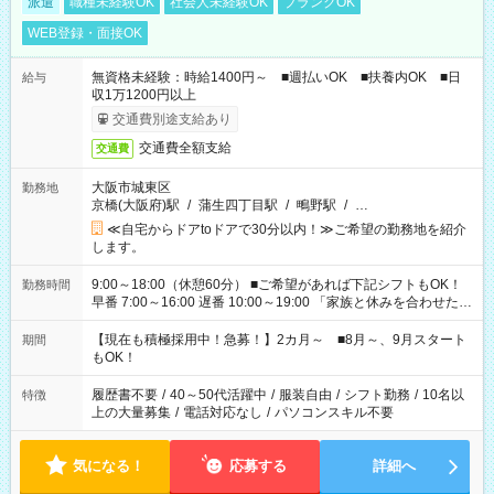
派遣
職種未経験OK
社会人未経験OK
ブランクOK
WEB登録・面接OK
無資格未経験：時給1400円～ ■週払いOK ■扶養内OK ■日
給与
収1万1200円以上
交通費別途支給あり
交通費全額支給
交通費
大阪市城東区
勤務地
京橋(大阪府)駅
/
蒲生四丁目駅
/
鴫野駅
/
…
≪自宅からドアtoドアで30分以内！≫ご希望の勤務地を紹介
します。
9:00～18:00（休憩60分） ■ご希望があれば下記シフトもOK！
勤務時間
早番 7:00～16:00 遅番 10:00～19:00 「家族と休みを合わせた
い」 「余裕を持って夕飯の準備がしたい」 「できれば残業はし
たくない」 など、ご希望を教えてくださいね。 ※Wワーク希望
【現在も積極採用中！急募！】2カ月～ ■8月～、9月スタート
期間
の方へ 今ご覧のお仕事で希望する勤務時間と、もう1つのお仕事
もOK！
の勤務時間。 合計で週40時間を超える場合は応募できません。
履歴書不要
/
40～50代活躍中
/
服装自由
/
シフト勤務
/
10名以
特徴
上の大量募集
/
電話対応なし
/
パソコンスキル不要
気になる！
応募する
詳細へ