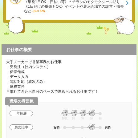
《単発1日OK！日払い可》＊チラシのモクモクシール貼り、
《1日だけの単発もOK》イベントや展示会場での設営・撤去
など
(8/7UP!)
お仕事の概要
大手メーカーで営業事務のお仕事
・受発注（社内システム）
・伝票作成
・データ入力
・電話対応（取次のみ）
・庶務業務
＊慣れてきたら自分のペースで進められるお仕事です！
職場の雰囲気
年齢層
20代
30
40
50
60
男女比率
女性
男性