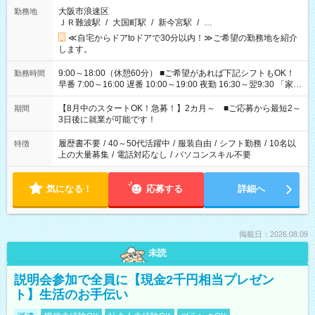
大阪市浪速区
勤務地
ＪＲ難波駅
/
大国町駅
/
新今宮駅
/
…
≪自宅からドアtoドアで30分以内！≫ご希望の勤務地を紹介
します。
9:00～18:00（休憩60分） ■ご希望があれば下記シフトもOK！
勤務時間
早番 7:00～16:00 遅番 10:00～19:00 夜勤 16:30～翌9:30 「家族
と休みを合わせたい」 「余裕を持って夕飯の準備がしたい」
「できれば残業はしたくない」 など、ご希望を教えてください
【8月中のスタートOK！急募！】2カ月～ ■ご応募から最短2～
期間
ね。 ※Wワーク希望の方へ 今ご覧のお仕事で希望する勤務時間
3日後に就業が可能です！
と、もう1つのお仕事の勤務時間。 合計で週40時間を超える場
合は応募できません。
履歴書不要
/
40～50代活躍中
/
服装自由
/
シフト勤務
/
10名以
特徴
上の大量募集
/
電話対応なし
/
パソコンスキル不要
気になる！
応募する
詳細へ
掲載日：2026.08.09
未読
説明会参加で全員に【現金2千円相当プレゼン
ト】生活のお手伝い