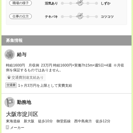
職場の様子
活気あり
しずか
仕事の仕方
テキパキ
コツコツ
募集情報
給与
時給1600円 月収例 23万円 時給1600円×実働7h15m×週5日×4週 ※月収
例を保証するものではありません。
交通費別途支給あり
1ヶ月3万円を上限として実費支給
交通費
勤務地
大阪市淀川区
東海道線 新大阪 徒歩10分 御堂筋線 西中島南方 徒歩12分
メーカー