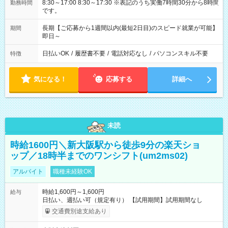
8:30～17:00 8:30～17:30 ※表記のうち実働7時間30分から8時間
勤務時間
です。
長期【ご応募から1週間以内(最短2日目)のスピード就業が可能】
期間
即日～
日払いOK
/
履歴書不要
/
電話対応なし
/
パソコンスキル不要
特徴
気になる！
応募する
詳細へ
未読
時給1600円＼新大阪駅から徒歩9分の楽天ショ
ップ／18時半までのワンシフト(um2ms02)
アルバイト
職種未経験OK
時給1,600円～1,600円
給与
日払い、週払い可（規定有り） 【試用期間】試用期間なし
交通費別途支給あり