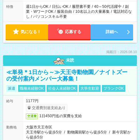
フト！
週1日からOK
/
日払いOK
/
履歴書不要
/
40～50代活躍中
/
副
特徴
業・WワークOK
/
服装自由
/
10名以上の大量募集
/
電話対応な
し
/
パソコンスキル不要
気になる！
応募する
詳細へ
掲載日：2026.08.10
未読
≪単発＊1日から～≫天王寺動物園／ナイトズー
の受付案内メンバー大募集！
派遣
職種未経験OK
社会人未経験OK
大学生歓迎
ブランクOK
1177円
給与
交通費別途支給あり
1日450円迄の実費を支給
交通費
大阪市天王寺区
勤務地
天王寺駅から徒歩5分
/
動物園前駅から徒歩5分
/
新今宮駅か
ら徒歩5分