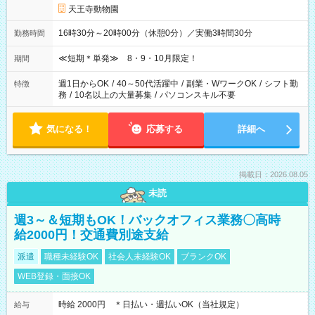
天王寺動物園
16時30分～20時00分（休憩0分）／実働3時間30分
勤務時間
≪短期＊単発≫ 8・9・10月限定！
期間
週1日からOK
/
40～50代活躍中
/
副業・WワークOK
/
シフト勤
特徴
務
/
10名以上の大量募集
/
パソコンスキル不要
気になる！
応募する
詳細へ
掲載日：2026.08.05
未読
週3～＆短期もOK！バックオフィス業務〇高時
給2000円！交通費別途支給
派遣
職種未経験OK
社会人未経験OK
ブランクOK
WEB登録・面接OK
時給 2000円 ＊日払い・週払いOK（当社規定）
給与