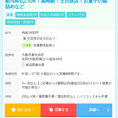
給与即払いOK！高時給！土日休み！お菓子の箱
詰めなど
派遣
職種未経験OK
社会人未経験OK
ブランクOK
WEB登録・面接OK
時給1400円
給与
交通費別途支給あり
交通費支給有り
交通費
大阪市東住吉区
勤務地
矢田(大阪府)駅から徒歩16分
食品関連企業
8:30～17:30 ※表記のうち実働8時間です。
勤務時間
3ヶ月以上【ご応募から1週間以内(最短2日目)のスピード就業が
期間
可能】即日～
日払いOK
/
履歴書不要
/
電話対応なし
/
パソコンスキル不要
特徴
気になる！
応募する
詳細へ