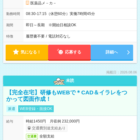
医薬品メ－カ－
08:30-17:15（休憩60分）実働7時間45分
勤務時間
即日～長期 ※開始日相談OK
期間
履歴書不要
/
電話対応なし
特徴
気になる！
応募する
詳細へ
掲載日：2026.08.06
未読
【完全在宅】研修もWEBで＊CAD＆イラレをつ
かって図面作成！
派遣
WEB登録・面接OK
時給1450円 月収例 232,000円
給与
交通費別途支給あり
全額支給
交通費