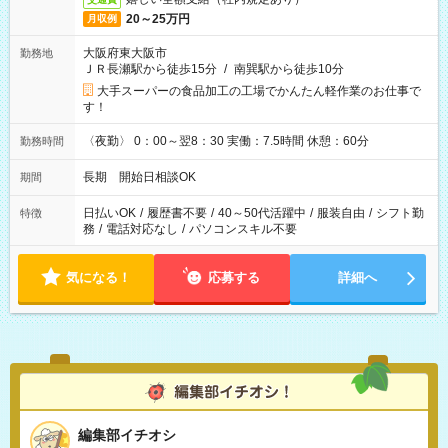
20～25万円
月収例
大阪府東大阪市
勤務地
ＪＲ長瀬駅から徒歩15分
/
南巽駅から徒歩10分
大手スーパーの食品加工の工場でかんたん軽作業のお仕事で
す！
〈夜勤〉 0：00～翌8：30 実働：7.5時間 休憩：60分
勤務時間
長期 開始日相談OK
期間
日払いOK
/
履歴書不要
/
40～50代活躍中
/
服装自由
/
シフト勤
特徴
務
/
電話対応なし
/
パソコンスキル不要
気になる！
応募する
詳細へ
編集部イチオシ