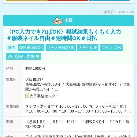
掲載日：2026.08.06
未読
〈PC入力できればOK〉模試結果もくもく入力
＃服装ネイル自由＃短時間OK＃日払
派遣
職種未経験OK
社会人未経験OK
大学生歓迎
ブランクOK
WEB登録・面接OK
時給1600円
給与
大阪市北区
勤務地
西梅田駅から徒歩3分
/
大阪梅田(阪神線)駅から徒歩4分
/
大阪
駅から徒歩4分
/
…
大手事務センター
▼シフト選べます▼ 10：00～19：00 内、6ｈから相談可能！
勤務時間
＊10：00～16：00 ＊10：00～17：00 ＊10：00～18：00 ＊
11：00～19：00 ＊12：00～19：00 ＊13：00～19：00
【急募】8月～、9月～、10月～ ご相談OKです ＃2カ月～短
期間
期相談OK！