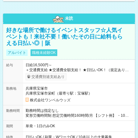
未読
好きな場所で働けるイベントスタッフ☆人気イ
ベントも！来社不要！働いたその日に給料もら
える日払い◎｜阪
アルバイト
職種未経験OK
日給16,500円～
給与
＋交通費支給 ★交通費全額支給！ ★日払いOK！（規定あり） ┗
働いたその日に現金GET♪ お仕事後はコンビニATMから 日払
交通費別途支給あり
い分を引き落とせます！ 【試用期間】試用期間なし
兵庫県宝塚市
勤務地
兵庫県宝塚市栄町（最寄り駅：宝塚駅）
株式会社ワンベルウッズ
勤務時間は指定なし
勤務時間
変形労働時間制 想定労働時間160時間/月 【シフト例】 ・10：
00～20：00
単発・1日のみOK
期間
日払いOK / 副業・WワークOK / 10名以上の大量募集
特徴