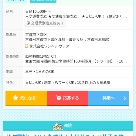
日給16,500円～
給与
＋交通費支給 ★交通費全額支給！ ★日払いOK！（規定あり） ┗
働いたその日に現金GET♪ お仕事後はコンビニATMから 日払
交通費別途支給あり
い分を引き落とせます！ 【試用期間】試用期間なし
京都市下京区
勤務地
京都府京都市下京区真町（最寄り駅：京都河原町駅）
株式会社ワンベルウッズ
勤務時間は指定なし
勤務時間
変形労働時間制 想定労働時間160時間/月 【シフト例】 ・10：
00～20：00
単発・1日のみOK
期間
日払いOK / 副業・WワークOK / 10名以上の大量募集
特徴
気になる！
応募する
詳細へ
未読