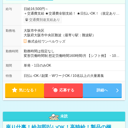
日給16,500円～
給与
＋交通費支給 ★交通費全額支給！ ★日払いOK！（規定あり） ┗
働いたその日に現金GET♪ お仕事後はコンビニATMから 日払
交通費別途支給あり
い分を引き落とせます！ 【試用期間】試用期間なし
大阪市中央区
勤務地
大阪府大阪市中央区難波（最寄り駅：難波駅）
株式会社ワンベルウッズ
勤務時間は指定なし
勤務時間
変形労働時間制 想定労働時間160時間/月 【シフト例】 ・10：
00～20：00
単発・1日のみOK
期間
日払いOK / 副業・WワークOK / 10名以上の大量募集
特徴
気になる！
応募する
詳細へ
未読
座り仕事！給与即払いOK！高時給！製品の梱