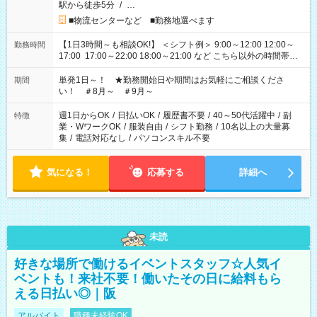
駅から徒歩5分
/
…
■物流センターなど ■勤務地選べます
【1日3時間～も相談OK!】 ＜シフト例＞ 9:00～12:00 12:00～
勤務時間
17:00 17:00～22:00 18:00～21:00 など こちら以外の時間帯も
お気軽にご相談ください！
単発1日～！ ★勤務開始日や期間はお気軽にご相談くださ
期間
い！ ＃8月～ ＃9月～
週1日からOK
/
日払いOK
/
履歴書不要
/
40～50代活躍中
/
副
特徴
業・WワークOK
/
服装自由
/
シフト勤務
/
10名以上の大量募
集
/
電話対応なし
/
パソコンスキル不要
気になる！
応募する
詳細へ
未読
好きな場所で働けるイベントスタッフ☆人気イ
ベントも！来社不要！働いたその日に給料もら
える日払い◎｜阪
アルバイト
職種未経験OK