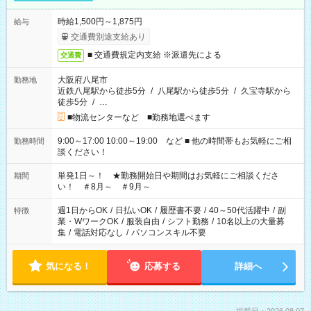
時給1,500円～1,875円
給与
交通費別途支給あり
■ 交通費規定内支給 ※派遣先による
交通費
大阪府八尾市
勤務地
近鉄八尾駅から徒歩5分
/
八尾駅から徒歩5分
/
久宝寺駅から
徒歩5分
/
…
■物流センターなど ■勤務地選べます
9:00～17:00 10:00～19:00 など ■ 他の時間帯もお気軽にご相
勤務時間
談ください！
単発1日～！ ★勤務開始日や期間はお気軽にご相談くださ
期間
い！ ＃8月～ ＃9月～
週1日からOK
/
日払いOK
/
履歴書不要
/
40～50代活躍中
/
副
特徴
業・WワークOK
/
服装自由
/
シフト勤務
/
10名以上の大量募
集
/
電話対応なし
/
パソコンスキル不要
気になる！
応募する
詳細へ