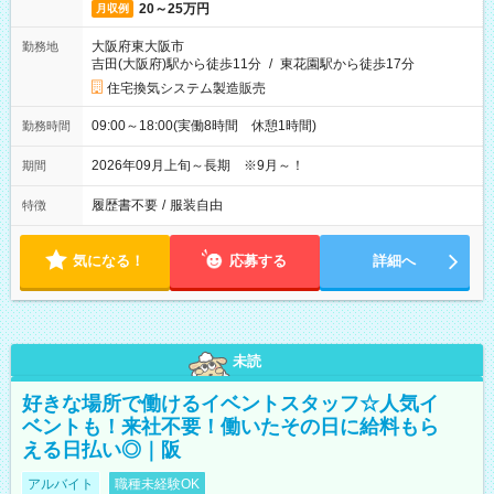
20～25万円
月収例
大阪府東大阪市
勤務地
吉田(大阪府)駅から徒歩11分
/
東花園駅から徒歩17分
住宅換気システム製造販売
09:00～18:00(実働8時間 休憩1時間)
勤務時間
2026年09月上旬～長期 ※9月～！
期間
履歴書不要
/
服装自由
特徴
気になる！
応募する
詳細へ
未読
好きな場所で働けるイベントスタッフ☆人気イ
ベントも！来社不要！働いたその日に給料もら
える日払い◎｜阪
アルバイト
職種未経験OK