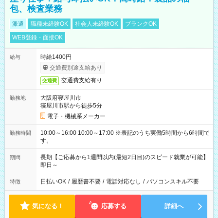
包、検査業務
派遣
職種未経験OK
社会人未経験OK
ブランクOK
WEB登録・面接OK
時給1400円
給与
交通費別途支給あり
交通費支給有り
交通費
大阪府寝屋川市
勤務地
寝屋川市駅から徒歩5分
電子・機械系メーカー
10:00～16:00 10:00～17:00 ※表記のうち実働5時間から6時間で
勤務時間
す。
長期【ご応募から1週間以内(最短2日目)のスピード就業が可能】
期間
即日～
日払いOK
/
履歴書不要
/
電話対応なし
/
パソコンスキル不要
特徴
気になる！
応募する
詳細へ