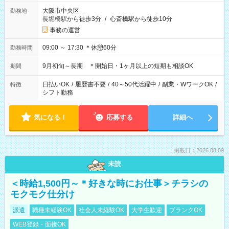
大阪市中央区
勤務地
長堀橋駅から徒歩3分
/
心斎橋駅から徒歩10分
事務の運営
09:00 ～ 17:30 ＊休憩60分
勤務時間
9月初旬～長期 ＊開始日・1ヶ月以上の短期も相談OK
期間
日払いOK
/
履歴書不要
/
40～50代活躍中
/
副業・WワークOK
/
特徴
シフト勤務
気になる！
応募する
詳細へ
掲載日：2026.08.09
未読
＜時給1,500円～＊好きな時にお仕事＞チラシの
モクモク仕分け
派遣
職種未経験OK
社会人未経験OK
大学生歓迎
ブランクOK
WEB登録・面接OK