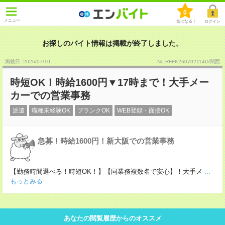
0
メニュー
気になる！
ログイン
お探しのバイト情報は掲載が終了しました。
掲載日 :2026
/
07
/
10
No.RFFK260702114D/関西
時短OK！時給1600円▼17時まで！大手メー
カーでの営業事務
派遣
職種未経験OK
ブランクOK
WEB登録・面接OK
急募！時給1600円！新大阪での営業事務
【勤務時間選べる！時短OK！】【同業務複数名で安心】！大手メ
...
もっとみる
あなたの閲覧履歴からのオススメ