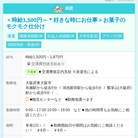
掲載日：2026.08.07
未読
＜時給1,500円～＊好きな時にお仕事＞お菓子の
モクモク仕分け
派遣
職種未経験OK
社会人未経験OK
大学生歓迎
ブランクOK
WEB登録・面接OK
時給1,500円～1,875円
給与
交通費別途支給あり
■ 交通費規定内支給 ※派遣先による
交通費
大阪府東大阪市
勤務地
布施駅から徒歩5分
/
鴻池新田駅から徒歩5分
/
瓢箪山(大阪府)
駅から徒歩5分
/
…
■物流センターなど ■勤務地選べます
9:00～17:00 10:00～19:00 など ■ 他の時間帯もお気軽にご相
勤務時間
談ください！
単発1日～！ ★勤務開始日や期間はお気軽にご相談くださ
期間
い！ ＃8月～ ＃9月～