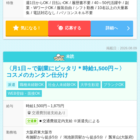
週1日からOK
/
日払いOK
/
履歴書不要
/
40～50代活躍中
/
副
特徴
業・WワークOK
/
服装自由
/
シフト勤務
/
10名以上の大量募
集
/
電話対応なし
/
パソコンスキル不要
気になる！
応募する
詳細へ
掲載日：2026.08.09
未読
〈月1日～で副業にピッタリ＊時給1,500円～〉
コスメのカンタン仕分け
派遣
職種未経験OK
社会人未経験OK
大学生歓迎
ブランクOK
WEB登録・面接OK
時給1,500円～1,875円
給与
交通費別途支給あり
■ 交通費規定内支給 ※派遣先による
交通費
大阪府東大阪市
勤務地
布施駅から徒歩5分
/
鴻池新田駅から徒歩5分
/
瓢箪山(大阪府)