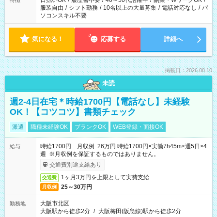
日払いOK
/
履歴書不要
/
40～50代活躍中
/
副業・WワークOK
/
特徴
服装自由
/
シフト勤務
/
10名以上の大量募集
/
電話対応なし
/
パ
ソコンスキル不要
気になる！
応募する
詳細へ
掲載日：2026.08.10
未読
週2-4日在宅＊時給1700円【電話なし】未経験
OK！【コツコツ】書類チェック
派遣
職種未経験OK
ブランクOK
WEB登録・面接OK
時給1700円 月収例 26万円 時給1700円×実働7h45m×週5日×4
給与
週 ※月収例を保証するものではありません。
交通費別途支給あり
1ヶ月3万円を上限として実費支給
交通費
25～30万円
月収例
大阪市北区
勤務地
大阪駅から徒歩2分
/
大阪梅田(阪急線)駅から徒歩2分