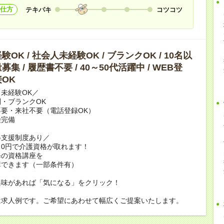
仕方
テキパキ
コツコツ
OK / 社会人未経験OK / ブランクOK / 10名以
集 / 履歴書不要 / 40～50代活躍中 / WEB登
OK
未経験OK／
・ブランクOK
要・来社不要（電話登録OK）
険完備
得支援制度あり／
0円で介護資格が取れます！
修の資格講座を
講できます（一部条件有）
興味があれば「気になる」をクリック！
は求人例です。ご希望にあわせて幅広くご提案いたします。