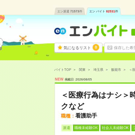
エン派遣
71573
件
エン バイト
82531
件
0
気になるリスト
保存した希
バイトTOP
関東
埼玉県
飯能市
＜医
NEW
掲載日 :
2026
/
08
/
05
＜医療行為はナシ＞時
クなど
看護助手
職種：
派遣
職種未経験OK
社会人未経験OK