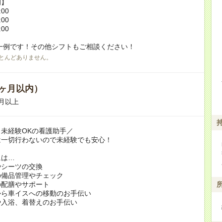
例】
:00
:00
:00
一例です！その他シフトもご相談ください！
とんどありません。
ヶ月以内）
月以上
未経験OKの看護助手／
は一切行わないので未経験でも安心！
には…
やシーツの交換
の備品管理やチェック
の配膳やサポート
から車イスへの移動のお手伝い
や入浴、着替えのお手伝い