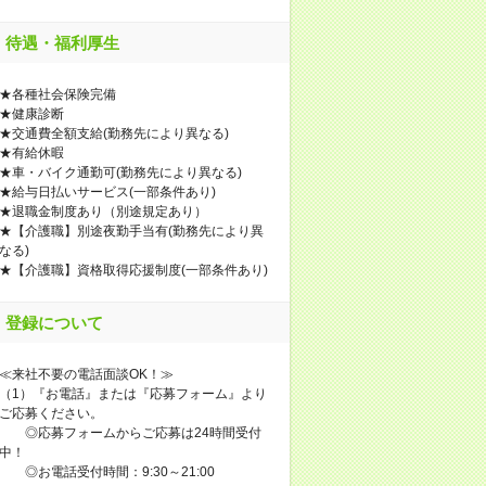
待遇・福利厚生
★各種社会保険完備
★健康診断
★交通費全額支給(勤務先により異なる)
★有給休暇
★車・バイク通勤可(勤務先により異なる)
★給与日払いサービス(一部条件あり)
★退職金制度あり（別途規定あり）
★【介護職】別途夜勤手当有(勤務先により異
なる)
★【介護職】資格取得応援制度(一部条件あり)
登録について
≪来社不要の電話面談OK！≫
（1）『お電話』または『応募フォーム』より
ご応募ください。
◎応募フォームからご応募は24時間受付
中！
◎お電話受付時間：9:30～21:00