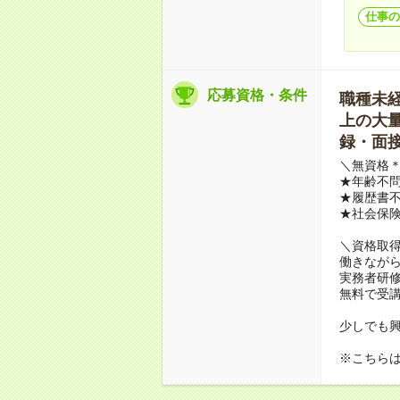
仕事の
応募資格・条件
職種未経験
上の大量募
録・面接
＼無資格＊
★年齢不問
★履歴書不
★社会保
＼資格取
働きながら
実務者研
無料で受
少しでも
※こちら