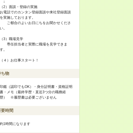
↓
（2）面談・登録の実施
お電話でのカンタン登録面談や来社登録面談
を実施しております。
ご都合のよいお日にちをお聞かせくださ
い。
（3）職場見学
専任担当者と実際に職場を見学できま
す。
（４）お仕事スタート！
持ち物
印鑑（認印でもOK）・身分証明書・資格証明
書・メモ（最終学歴・直近3つ分の職務経
歴） ※履歴書は必要ございません
所要時間
約1時間になります