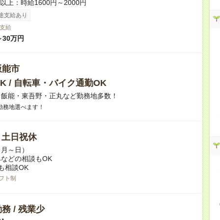
者以上：時給1600円～2000円
途支給あり
支給
～30万円
飯能市
K / 自転車・バイク通勤OK
】飯能・東吾野・正丸など勤務地多数！
勤務地選べます！
/ 土日祝休
（月～日）
などの相談もOK
も相談OK
フト制
務 / 残業少