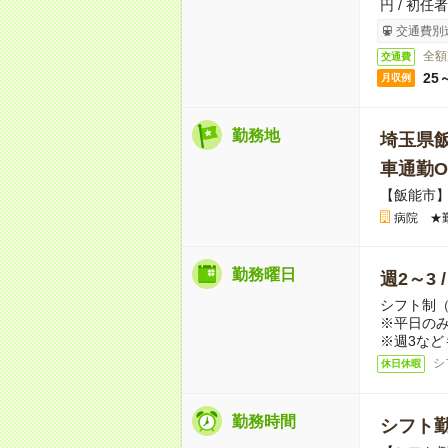
円 / 初任
交通費別
全額
交通費
25
月収例
勤務地
埼玉県
車通勤O
【飯能市
病院 ★
勤務曜日
週2～3 
シフト制
※平日のみ
※週3など
シ
休日休暇
勤務時間
シフト勤