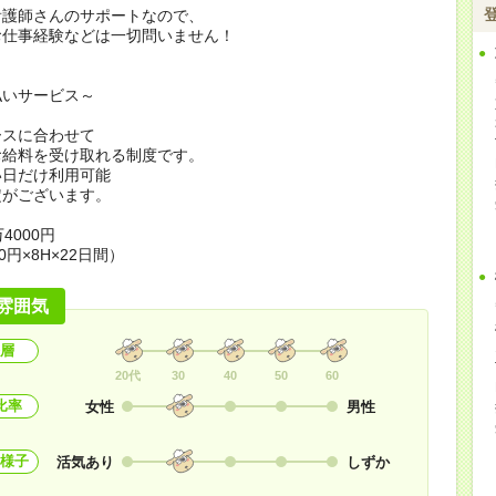
看護師さんのサポートなので、
お仕事経験などは一切問いません！
払いサービス～
ースに合わせて
お給料を受け取れる制度です。
い日だけ利用可能
定がございます。
4000円
0円×8H×22日間）
雰囲気
層
20代
30
40
50
60
比率
女性
男性
様子
活気あり
しずか