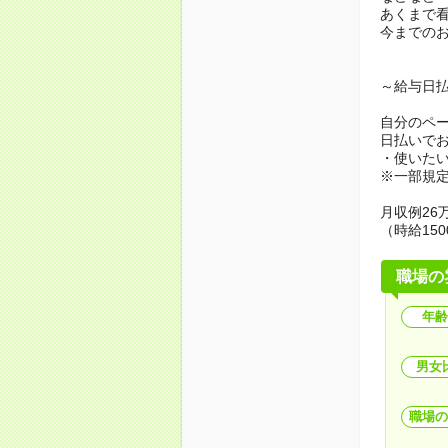
あくまで
今までの
～給与日
自分のペ
日払いで
・使いた
※一部規
月収例26万
（時給150
職場の
年齢
男女
職場の