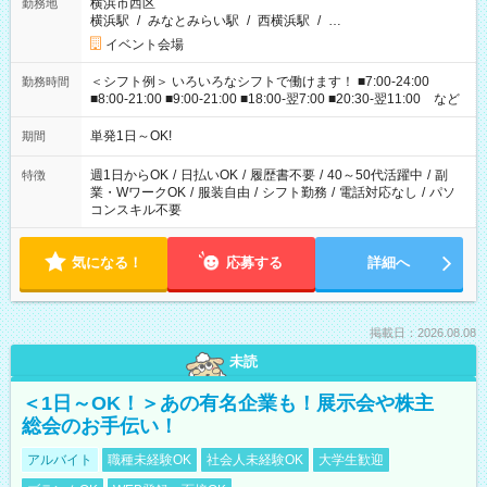
横浜市西区
勤務地
横浜駅
/
みなとみらい駅
/
西横浜駅
/
…
イベント会場
＜シフト例＞ いろいろなシフトで働けます！ ■7:00-24:00
勤務時間
■8:00-21:00 ■9:00-21:00 ■18:00-翌7:00 ■20:30-翌11:00 など
単発1日～OK!
期間
週1日からOK
/
日払いOK
/
履歴書不要
/
40～50代活躍中
/
副
特徴
業・WワークOK
/
服装自由
/
シフト勤務
/
電話対応なし
/
パソ
コンスキル不要
気になる！
応募する
詳細へ
掲載日：2026.08.08
未読
＜1日～OK！＞あの有名企業も！展示会や株主
総会のお手伝い！
アルバイト
職種未経験OK
社会人未経験OK
大学生歓迎