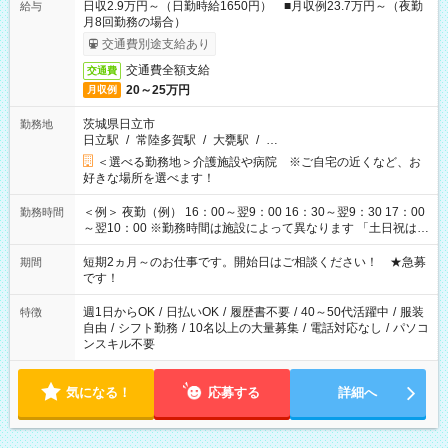
日収2.9万円～（日勤時給1650円） ■月収例23.7万円～（夜勤
給与
月8回勤務の場合）
交通費別途支給あり
交通費全額支給
交通費
20～25万円
月収例
茨城県日立市
勤務地
日立駅
/
常陸多賀駅
/
大甕駅
/
…
＜選べる勤務地＞介護施設や病院 ※ご自宅の近くなど、お
好きな場所を選べます！
＜例＞ 夜勤（例） 16：00～翌9：00 16：30～翌9：30 17：00
勤務時間
～翌10：00 ※勤務時間は施設によって異なります 「土日祝は休
みたい」 「しっかり稼ぎたい」 「もう少し遅い時間から始めた
い」など ご希望にあったお仕事をご案内いたします。 ※未経験
短期2ヵ月～のお仕事です。開始日はご相談ください！ ★急募
期間
の方の場合は1～2ヶ月間は日中での仕事を経験いただき、 お
です！
仕事に慣れてからの夜勤になります。 ★家庭の都合でお休みが
必要な場合も遠慮なくご相談ください。
週1日からOK
/
日払いOK
/
履歴書不要
/
40～50代活躍中
/
服装
特徴
自由
/
シフト勤務
/
10名以上の大量募集
/
電話対応なし
/
パソコ
ンスキル不要
気になる！
応募する
詳細へ