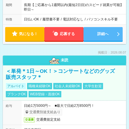
長期【ご応募から1週間以内(最短2日目)のスピード就業が可能】
期間
即日～
日払いOK
/
履歴書不要
/
電話対応なし
/
パソコンスキル不要
特徴
気になる！
応募する
詳細へ
掲載日：2026.08.07
未読
＜単発＊1日～OK！＞コンサートなどのグッズ
販売スタッフ＊
アルバイト
職種未経験OK
社会人未経験OK
大学生歓迎
ブランクOK
WEB登録・面接OK
日給1万5000円～ ■最大で日給2万8500円！
給与
交通費別途支給あり
交通費規定支給
交通費