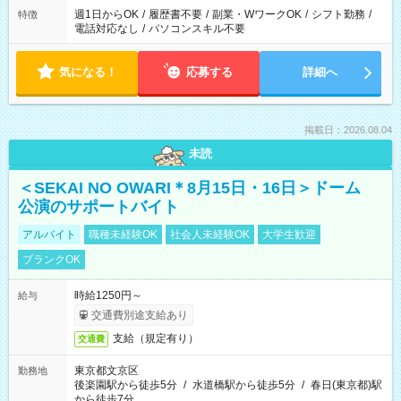
週1日からOK
/
履歴書不要
/
副業・WワークOK
/
シフト勤務
/
特徴
電話対応なし
/
パソコンスキル不要
気になる！
応募する
詳細へ
掲載日：2026.08.04
未読
＜SEKAI NO OWARI＊8月15日・16日＞ドーム
公演のサポートバイト
アルバイト
職種未経験OK
社会人未経験OK
大学生歓迎
ブランクOK
時給1250円～
給与
交通費別途支給あり
支給（規定有り）
交通費
東京都文京区
勤務地
後楽園駅から徒歩5分
/
水道橋駅から徒歩5分
/
春日(東京都)駅
から徒歩7分