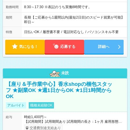
8:30～17:30 ※表記のうち実働8時間です。
勤務時間
長期【ご応募から1週間以内(最短2日目)のスピード就業が可能】
期間
即日～
日払いOK
/
履歴書不要
/
電話対応なし
/
パソコンスキル不要
特徴
気になる！
応募する
詳細へ
未読
【座り＆手作業中心】香水shopの梱包スタッ
フ ★副業OK ★週1日からOK ★1日1時間から
OK
アルバイト
職種未経験OK
時給1,400円～
給与
【試用期間】試用期間あり 試用期間の長さ：1ヶ月 雇用形態、
給与は本採用時と同じです。
交通費別途支給あり