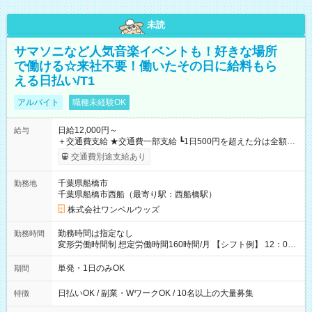
未読
サマソニなど人気音楽イベントも！好きな場所
で働ける☆来社不要！働いたその日に給料もら
える日払い/T1
アルバイト
職種未経験OK
日給12,000円～
給与
＋交通費支給 ★交通費一部支給 ┗1日500円を超えた分は全額支
給！ ※往復500円以内の方は自己負担となります ★日払いOK！
交通費別途支給あり
（規定あり） ┗働いたその日に現金GET♪ お仕事後はコンビニ
ATMから 日払い分を引き落とせます！ 【試用期間】試用期間
千葉県船橋市
勤務地
なし
千葉県船橋市西船（最寄り駅：西船橋駅）
株式会社ワンベルウッズ
勤務時間は指定なし
勤務時間
変形労働時間制 想定労働時間160時間/月 【シフト例】 12：00
～22：00
単発・1日のみOK
期間
日払いOK / 副業・WワークOK / 10名以上の大量募集
特徴