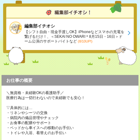
編集部イチオシ
【シフト自由・現金手渡しOK】iPhoneなどスマホの充電を
繋げるだけ！、＜SEKAI NO OWARI＊8月15日・16日＞ド
ーム公演のサポートバイトなど
(8/10UP!)
お仕事の概要
＼無資格・未経験OKの看護助手／
医療行為は一切行わないので未経験でも安心！
▽具体的には…
・リネンやシーツの交換
・病院内の備品管理やチェック
・お食事の配膳やサポート
・ベッドから車イスへの移動のお手伝い
・トイレや入浴、着替えのお手伝い