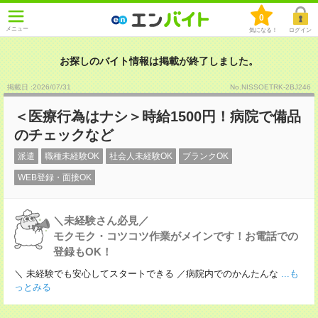
0
メニュー
気になる！
ログイン
お探しのバイト情報は掲載が終了しました。
掲載日 :2026
/
07
/
31
No.NISSOETRK-2BJ246
＜医療行為はナシ＞時給1500円！病院で備品
のチェックなど
派遣
職種未経験OK
社会人未経験OK
ブランクOK
WEB登録・面接OK
＼未経験さん必見／
モクモク・コツコツ作業がメインです！お電話での
登録もOK！
＼ 未経験でも安心してスタートできる ／病院内でのかんたんな
...も
っとみる