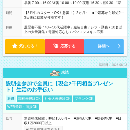
早番 7:00～16:00 遅番 10:00～19:00 夜勤 16:30～翌9:30 「家族
と休みを合わせたい」 「余裕を持って夕飯の準備がしたい」
「できれば残業はしたくない」 など、ご希望を教えてください
【8月中のスタートOK！急募！】2カ月～ ■ご応募から最短2～
期間
ね。 ※Wワーク希望の方へ 今ご覧のお仕事で希望する勤務時間
3日後に就業が可能です！
と、もう1つのお仕事の勤務時間。 合計で週40時間を超える場
合は応募できません。
履歴書不要
/
40～50代活躍中
/
服装自由
/
シフト勤務
/
10名以
特徴
上の大量募集
/
電話対応なし
/
パソコンスキル不要
気になる！
応募する
詳細へ
掲載日：2026.08.03
未読
説明会参加で全員に【現金2千円相当プレゼン
ト】生活のお手伝い
派遣
職種未経験OK
社会人未経験OK
ブランクOK
WEB登録・面接OK
無資格未経験：時給1500円～ ■週払いOK ■扶養内OK ■日
給与
収1万2000円以上
交通費別途支給あり