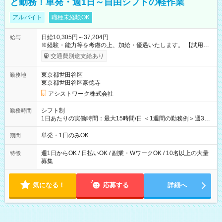
と勤務！単発・週1日～自由シフトの軽作業
アルバイト
職種未経験OK
日給10,305円～37,204円
給与
※経験・能力等を考慮の上、加給・優遇いたします。 【試用期
間】試用期間なし
交通費別途支給あり
東京都世田谷区
勤務地
東京都世田谷区豪徳寺
アシストワーク株式会社
シフト制
勤務時間
1日あたりの実働時間：最大15時間/日 ＜1週間の勤務例＞週3回
勤務 勤務：月・水・金 休み：火・木・土・日 好きな時にお仕事
可能です！ ※1日あたりの最大実働時間は日勤、夜勤共に勤務し
単発・1日のみOK
期間
た時間になります。
週1日からOK / 日払いOK / 副業・WワークOK / 10名以上の大量
特徴
募集
気になる！
応募する
詳細へ