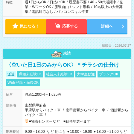
週1日からOK
/
日払いOK
/
履歴書不要
/
40～50代活躍中
/
副
特徴
業・WワークOK
/
服装自由
/
シフト勤務
/
10名以上の大量募
集
/
電話対応なし
/
パソコンスキル不要
気になる！
応募する
詳細へ
掲載日：2026.07.27
未読
〈空いた日1日のみからOK〉＊チラシの仕分け
派遣
職種未経験OK
社会人未経験OK
大学生歓迎
ブランクOK
WEB登録・面接OK
時給1,200円～1,625円
給与
山梨県甲府市
勤務地
甲府駅からバイク・車
/
南甲府駅からバイク・車
/
酒折駅から
バイク・車
/
…
■物流センターなど ■勤務地選べます
9:00～18:00 など 他にも ▼10:00～19:00 ▼18:00～21:00 など
勤務時間