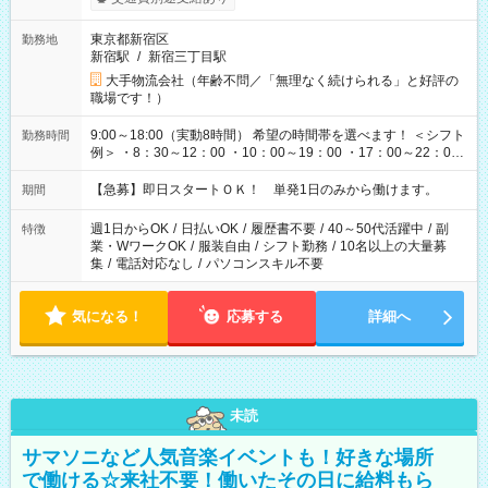
東京都新宿区
勤務地
新宿駅
/
新宿三丁目駅
大手物流会社（年齢不問／「無理なく続けられる」と好評の
職場です！）
9:00～18:00（実動8時間） 希望の時間帯を選べます！ ＜シフト
勤務時間
例＞ ・8：30～12：00 ・10：00～19：00 ・17：00～22：00
・13：00～22：00 ・22：00～翌6：00 など
【急募】即日スタートＯＫ！ 単発1日のみから働けます。
期間
週1日からOK
/
日払いOK
/
履歴書不要
/
40～50代活躍中
/
副
特徴
業・WワークOK
/
服装自由
/
シフト勤務
/
10名以上の大量募
集
/
電話対応なし
/
パソコンスキル不要
気になる！
応募する
詳細へ
未読
サマソニなど人気音楽イベントも！好きな場所
で働ける☆来社不要！働いたその日に給料もら