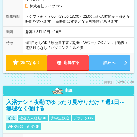
株式会社ライブパワー
＜シフト例＞ 7:00～23:00 13:30～22:00 上記の時間から好きな
勤務時間
時間を選べます！ ※時間は変更となる可能性があります
急募！8月15日・16日
期間
週1日からOK
/
履歴書不要
/
副業・WワークOK
/
シフト勤務
/
特徴
電話対応なし
/
パソコンスキル不要
気になる！
応募する
詳細へ
掲載日：2026.08.08
未読
入浴ナシ＊夜勤でゆったり見守りだけ＊週1日～
無理なく働ける
派遣
社会人未経験OK
大学生歓迎
ブランクOK
WEB登録・面接OK