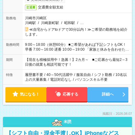
交通費全額支給
交通費
川崎市川崎区
勤務地
川崎駅
/
川崎新町駅
/
昭和駅
/
…
≪自宅からドアtoドアで30分以内！≫ご希望の勤務地を紹介
します。
9:00～18:00（休憩60分） ■ご希望があれば下記シフトもOK！
勤務時間
早番 7:00～16:00 遅番 10:00～19:00 「家族と休みを合わせた
い」 「余裕を持って夕飯の準備がしたい」 「できれば残業はし
たくない」 など、ご希望を教えてくださいね。 ※Wワーク希望
【現在も積極採用中！急募！】2カ月～ ■ご応募から最短2～3
期間
の方へ 今ご覧のお仕事で希望する勤務時間と、もう1つのお仕事
日後の就業も相談可能です！
の勤務時間。 合計で週40時間を超える場合は応募できません。
履歴書不要
/
40～50代活躍中
/
服装自由
/
シフト勤務
/
10名以
特徴
上の大量募集
/
電話対応なし
/
パソコンスキル不要
気になる！
応募する
詳細へ
掲載日：2026.08.07
未読
【シフト自由・現金手渡しOK】iPhoneなどス