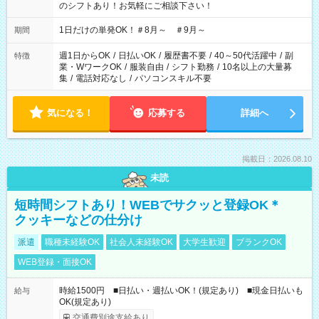
のシフトあり！お気軽にご相談下さい！
1日だけの単発OK！＃8月～ ＃9月～
期間
週1日からOK
/
日払いOK
/
履歴書不要
/
40～50代活躍中
/
副
特徴
業・WワークOK
/
服装自由
/
シフト勤務
/
10名以上の大量募
集
/
電話対応なし
/
パソコンスキル不要
気になる！
応募する
詳細へ
掲載日：2026.08.10
未読
短時間シフトあり！WEBでサクッと登録OK＊
クッキーなどの仕分け
派遣
職種未経験OK
社会人未経験OK
大学生歓迎
ブランクOK
WEB登録・面接OK
時給1500円 ■日払い・週払いOK！(規定あり) ■現金日払いも
給与
OK(規定あり)
交通費別途支給あり