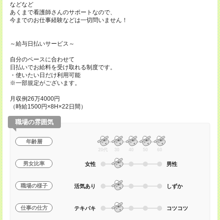
などなど
あくまで看護師さんのサポートなので、
今までのお仕事経験などは一切問いません！
～給与日払いサービス～
自分のペースに合わせて
日払いでお給料を受け取れる制度です。
・使いたい日だけ利用可能
※一部規定がございます。
月収例26万4000円
（時給1500円×8H×22日間）
職場の雰囲気
年齢層
20代
30
40
50
60
男女比率
女性
男性
職場の様子
活気あり
しずか
仕事の仕方
テキパキ
コツコツ