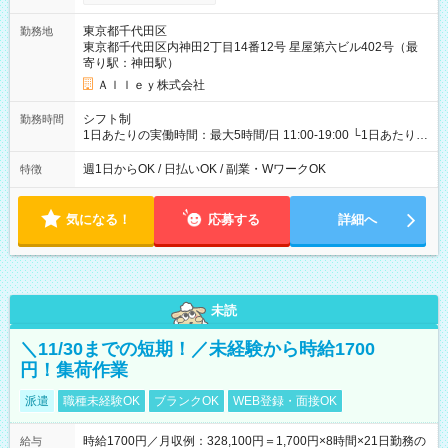
東京都千代田区
勤務地
東京都千代田区内神田2丁目14番12号 星屋第六ビル402号（最
寄り駅：神田駅）
Ａｌｌｅｙ株式会社
シフト制
勤務時間
1日あたりの実働時間：最大5時間/日 11:00-19:00 └1日あたりの
実働時間：1-5時間 └上記の時間帯内であれば、いつでも勤務可
能！ └平日・土曜日の中で、お好きな曜日でご勤務いただけま
週1日からOK / 日払いOK / 副業・WワークOK
特徴
す！ 【シフト例】 ・11:00～14:00 ・16:30～19:00 ・13:00～
18:00 などのように、自由な働き方が可能なお仕事です！
気になる！
応募する
詳細へ
未読
＼11/30までの短期！／未経験から時給1700
円！集荷作業
派遣
職種未経験OK
ブランクOK
WEB登録・面接OK
時給1700円／月収例：328,100円＝1,700円×8時間×21日勤務の
給与