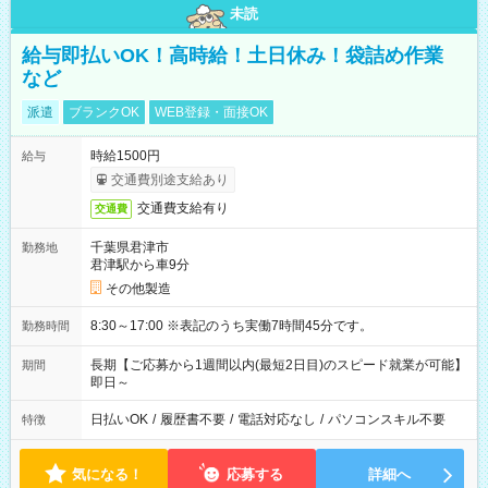
未読
給与即払いOK！高時給！土日休み！袋詰め作業
など
派遣
ブランクOK
WEB登録・面接OK
時給1500円
給与
交通費別途支給あり
交通費支給有り
交通費
千葉県君津市
勤務地
君津駅から車9分
その他製造
8:30～17:00 ※表記のうち実働7時間45分です。
勤務時間
長期【ご応募から1週間以内(最短2日目)のスピード就業が可能】
期間
即日～
日払いOK
/
履歴書不要
/
電話対応なし
/
パソコンスキル不要
特徴
気になる！
応募する
詳細へ