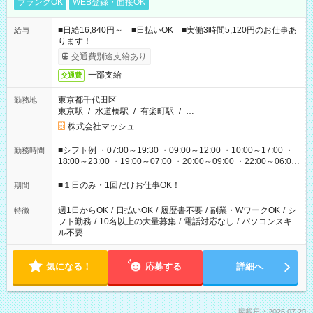
ブランクOK
WEB登録・面接OK
■日給16,840円～ ■日払いOK ■実働3時間5,120円のお仕事あ
給与
ります！
交通費別途支給あり
一部支給
交通費
東京都千代田区
勤務地
東京駅
/
水道橋駅
/
有楽町駅
/
…
株式会社マッシュ
■シフト例 ・07:00～19:30 ・09:00～12:00 ・10:00～17:00 ・
勤務時間
18:00～23:00 ・19:00～07:00 ・20:00～09:00 ・22:00～06:00
etc ★最短で3時間で5,120円のお仕事から 15時間で2万円近く稼
げるお仕事も！ ご希望のお時間に合わせてご紹介！ ※シフトは
■１日のみ・1回だけお仕事OK！
期間
現場によって異なります。 ※勿論、休憩時間はあるのでご安心
ください！
週1日からOK
/
日払いOK
/
履歴書不要
/
副業・WワークOK
/
シ
特徴
フト勤務
/
10名以上の大量募集
/
電話対応なし
/
パソコンスキ
ル不要
気になる！
応募する
詳細へ
掲載日：2026.07.29