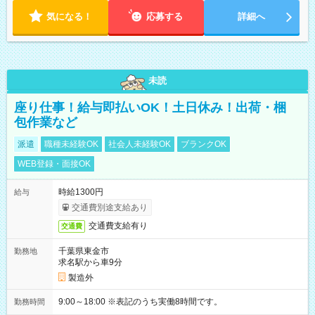
気になる！
応募する
詳細へ
未読
座り仕事！給与即払いOK！土日休み！出荷・梱
包作業など
派遣
職種未経験OK
社会人未経験OK
ブランクOK
WEB登録・面接OK
時給1300円
給与
交通費別途支給あり
交通費支給有り
交通費
千葉県東金市
勤務地
求名駅から車9分
製造外
9:00～18:00 ※表記のうち実働8時間です。
勤務時間