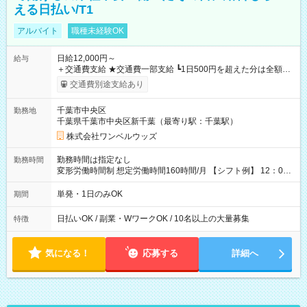
える日払い/T1
アルバイト
職種未経験OK
日給12,000円～
給与
＋交通費支給 ★交通費一部支給 ┗1日500円を超えた分は全額支
給！ ※往復500円以内の方は自己負担となります ★日払いOK！
交通費別途支給あり
（規定あり） ┗働いたその日に現金GET♪ お仕事後はコンビニ
ATMから 日払い分を引き落とせます！ 【試用期間】試用期間
千葉市中央区
勤務地
なし
千葉県千葉市中央区新千葉（最寄り駅：千葉駅）
株式会社ワンベルウッズ
勤務時間は指定なし
勤務時間
変形労働時間制 想定労働時間160時間/月 【シフト例】 12：00
～22：00
単発・1日のみOK
期間
日払いOK / 副業・WワークOK / 10名以上の大量募集
特徴
気になる！
応募する
詳細へ