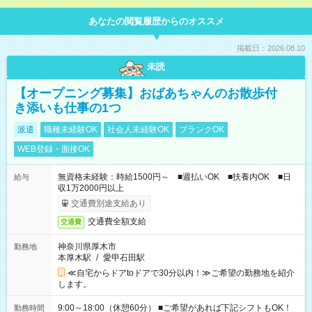
あなたの閲覧履歴からのオススメ
掲載日：2026.08.10
未読
【オープニング募集】おばあちゃんのお散歩付
き添いも仕事の1つ
派遣
職種未経験OK
社会人未経験OK
ブランクOK
WEB登録・面接OK
無資格未経験：時給1500円～ ■週払いOK ■扶養内OK ■日
給与
収1万2000円以上
交通費別途支給あり
交通費全額支給
交通費
神奈川県厚木市
勤務地
本厚木駅
/
愛甲石田駅
≪自宅からドアtoドアで30分以内！≫ご希望の勤務地を紹介
します。
9:00～18:00（休憩60分） ■ご希望があれば下記シフトもOK！
勤務時間