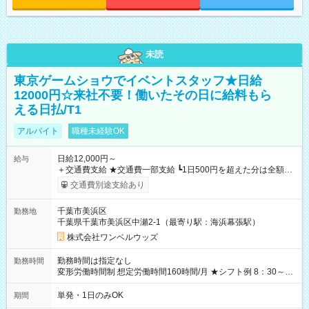
未読
東京ゲームショウでイベントスタッフ★日給
12000円☆来社不要！働いたその日に給料もら
える日払/T1
アルバイト
職種未経験OK
日給12,000円～
給与
＋交通費支給 ★交通費一部支給 ┗1日500円を超えた分は全額支
給！ ※往復500円以内の方は自己負担となります ★日払いOK！
交通費別途支給あり
（規定あり） ┗働いたその日に現金GET♪ お仕事後はコンビニ
ATMから 日払い分を引き落とせます！ 【試用期間】試用期間
千葉市美浜区
勤務地
なし
千葉県千葉市美浜区中瀬2-1（最寄り駅：海浜幕張駅）
株式会社ワンベルウッズ
勤務時間は指定なし
勤務時間
変形労働時間制 想定労働時間160時間/月 ★シフト例 8：30～
19：00
単発・1日のみOK
期間