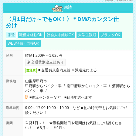
未読
〈月1日だけ～でもOK！〉＊DMのカンタン仕
分け
派遣
職種未経験OK
社会人未経験OK
大学生歓迎
ブランクOK
WEB登録・面接OK
時給1,200円～1,625円
給与
交通費別途支給あり
■ 交通費規定内支給 ※派遣先による
交通費
山梨県甲府市
勤務地
甲府駅からバイク・車
/
南甲府駅からバイク・車
/
酒折駅から
バイク・車
/
…
■物流センターなど ■勤務地選べます
9:00～17:00 10:00～19:00 など ■ 他の時間帯もお気軽にご相
勤務時間
談ください！
単発1日～！ ★勤務開始日や期間はお気軽にご相談くださ
期間
い！ ＃8月～ ＃9月～