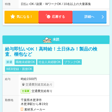
日払いOK / 副業・WワークOK / 10名以上の大量募集
特徴
気になる！
応募する
詳細へ
未読
給与即払いOK！高時給！土日休み！製品の検
査、梱包など
派遣
職種未経験OK
社会人未経験OK
ブランクOK
WEB登録・面接OK
時給1500円
給与
交通費別途支給あり
交通費支給有り
交通費
千葉県木更津市
勤務地
木更津駅から車19分
素材系メーカー