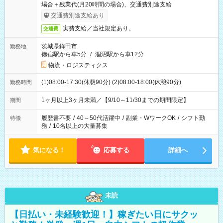
場合＋残業代(月20時間の場合)、交通費別途支給
交通費別途支給あり
実費支給／当社規定あり。
交通費
茨城県鉾田市
勤務地
徳宿駅から車5分
/
涸沼駅から車12分
物流・ロジスティクス
(1)08:00-17:30(休憩90分) (2)08:00-18:00(休憩90分)
勤務時間
1ヶ月以上3ヶ月未満／【9/10～11/30までの期間限定】
期間
履歴書不要
/
40～50代活躍中
/
副業・WワークOK
/
シフト勤
特徴
務
/
10名以上の大量募集
気になる！
応募する
詳細へ
未読
【日払い・未経験歓迎！】稼ぎたい日にサクッ