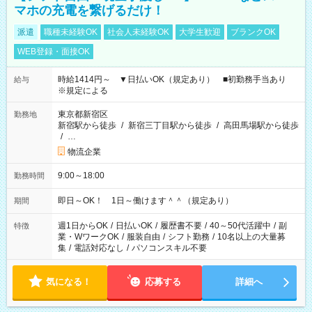
マホの充電を繋げるだけ！
派遣
職種未経験OK
社会人未経験OK
大学生歓迎
ブランクOK
WEB登録・面接OK
時給1414円～ ▼日払いOK（規定あり） ■初勤務手当あり
給与
※規定による
東京都新宿区
勤務地
新宿駅から徒歩
/
新宿三丁目駅から徒歩
/
高田馬場駅から徒歩
/
…
物流企業
9:00～18:00
勤務時間
即日～OK！ 1日～働けます＾＾（規定あり）
期間
週1日からOK
/
日払いOK
/
履歴書不要
/
40～50代活躍中
/
副
特徴
業・WワークOK
/
服装自由
/
シフト勤務
/
10名以上の大量募
集
/
電話対応なし
/
パソコンスキル不要
気になる！
応募する
詳細へ