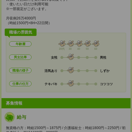
・使いたい日だけ利用可能
※一部規定がございます。
月収例26万4000円
（時給1500円×8H×22日間）
職場の雰囲気
年齢層
20代
30
40
50
60
男女比率
女性
男性
職場の様子
活気あり
しずか
仕事の仕方
テキパキ
コツコツ
募集情報
給与
無資格の方：時給1500円～1875円 / 介護福祉士：時給1800円～2250円 / 初