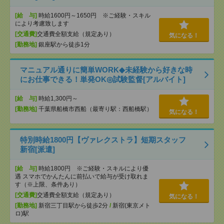
[給 与]
時給1600円～1650円 ※ご経験・スキル
により考慮致します
[交通費]
交通費全額支給（規定あり）
気になる！
[勤務地]
銀座駅から徒歩1分
マニュアル通りに簡単WORK◆未経験から好きな時
にお仕事できる！単発OK◎試験監督[アルバイト]
[給 与]
時給1,300円～
[勤務地]
千葉県船橋市西船（最寄り駅：西船橋駅）
気になる！
特別時給1800円【ヴァレクストラ】短期スタッフ
新宿[派遣]
[給 与]
時給1800円 ※ご経験・スキルにより優
遇 スマホでかんたんに前払いで給与が受け取れま
す（※上限、条件あり）
[交通費]
交通費全額支給（規定あり）
気になる！
[勤務地]
新宿三丁目駅から徒歩2分
/
新宿(東京メト
ロ)駅