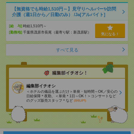
【無資格でも時給1,510円～】見守りヘルパー✨訪問
介護（週1日から／日勤のみ） /Ja[アルバイト]
[給 与]
時給1,510円～
[勤務地]
千葉県茂原市長尾（最寄り駅：新茂原駅）
気になる！
すべて見る
編集部イチオシ
＜ホテルの備品を運ぶだけ＞単発・短時間～OK／安心の
日給保障＊夜勤、＜単発＊1日～OK！＞コンサートなど
のグッズ販売スタッフ＊など
(8/6UP!)