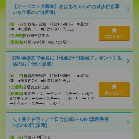
【オープニング募集】おばあちゃんのお散歩付き添
いも仕事の1つ[派遣]
[給 与]
無資格未経験：時給1350円～ ■週払い
OK ■扶養内OK ■日収1万800円以上
[交通費]
交通費全額支給
気になる！
[勤務地]
柏駅
/
南柏駅
/
柏たなか駅
/
…
説明会参加で全員に【現金2千円相当プレゼント】生
活のお手伝い[派遣]
[給 与]
無資格未経験：時給1330円～ ■週払い
OK ■扶養内OK ■日収1万640円以上
[交通費]
交通費全額支給
気になる！
[勤務地]
東京ディズニーランド・ステーション駅
/
東京ディズニーシー・ステーション駅
/
リゾートゲ
ートウェイ・ステーション駅
/
…
＼！完全在宅！／土日含む週2～OK<講座受付
>@2400円[派遣]
[給 与]
時給2400円＋交