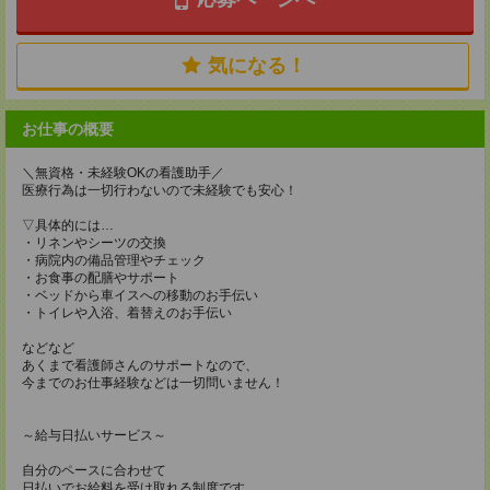
気になる！
お仕事の概要
＼無資格・未経験OKの看護助手／
医療行為は一切行わないので未経験でも安心！
▽具体的には…
・リネンやシーツの交換
・病院内の備品管理やチェック
・お食事の配膳やサポート
・ベッドから車イスへの移動のお手伝い
・トイレや入浴、着替えのお手伝い
などなど
あくまで看護師さんのサポートなので、
今までのお仕事経験などは一切問いません！
～給与日払いサービス～
自分のペースに合わせて
日払いでお給料を受け取れる制度です。