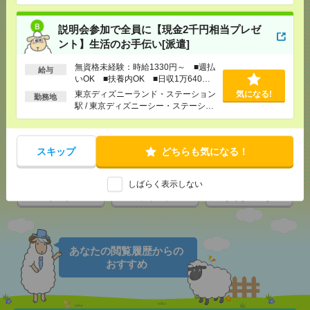
説明会参加で全員に【現金2千円相当プレゼ
ント】生活のお手伝い[派遣]
応募ページへ
無資格未経験：時給1330円～ ■週払
給与
いOK ■扶養内OK ■日収1万640円
以上
東京ディズニーランド・ステーション
気になる!
勤務地
気になる！
駅 / 東京ディズニーシー・ステーショ
ン駅 / リゾートゲートウェイ・ステー
ション駅 / …
メール
LINE
スキップ
どちらも気になる！
で送る
で送る
しばらく表示しない
シェア
ツイート
ブックマーク
あなたの閲覧履歴からの
おすすめ