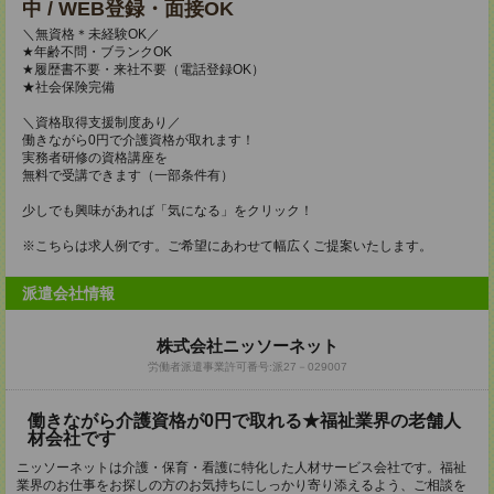
中 / WEB登録・面接OK
＼無資格＊未経験OK／
★年齢不問・ブランクOK
★履歴書不要・来社不要（電話登録OK）
★社会保険完備
＼資格取得支援制度あり／
働きながら0円で介護資格が取れます！
実務者研修の資格講座を
無料で受講できます（一部条件有）
少しでも興味があれば「気になる」をクリック！
※こちらは求人例です。ご希望にあわせて幅広くご提案いたします。
派遣会社情報
株式会社ニッソーネット
労働者派遣事業許可番号:派27－029007
働きながら介護資格が0円で取れる★福祉業界の老舗人
材会社です
ニッソーネットは介護・保育・看護に特化した人材サービス会社です。福祉
業界のお仕事をお探しの方のお気持ちにしっかり寄り添えるよう、ご相談を