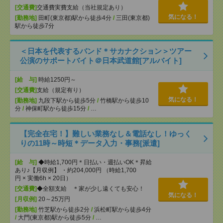
[交通費]
交通費実費支給（当社規定あり）
気になる！
[勤務地]
田町(東京都)駅から徒歩4分
/
三田(東京都)
駅から徒歩7分
＜日本を代表するバンド＊サカナクション＞ツアー
公演のサポートバイト＠日本武道館[アルバイト]
[給 与]
時給1250円～
[交通費]
支給（規定有り）
気になる！
[勤務地]
九段下駅から徒歩5分
/
竹橋駅から徒歩10
分
/
神保町駅から徒歩15分
/
…
【完全在宅！】難しい業務なし＆電話なし！ゆっく
りの11時～時短＊データ入力・事務[派遣]
[給 与]
◆時給1,700円＊日払い・週払いOK＊昇給
あり♪【月収例】 ・約204,000円 （時給1,700
円 × 実働6h × 20日）
[交通費]
◆全額支給 ＊家が少し遠くても安心！
気になる！
[月収例]
20～25万円
[勤務地]
竹芝駅から徒歩2分
/
浜松町駅から徒歩4分
/
大門(東京都)駅から徒歩5分
/
…