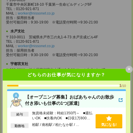
〒260-0028
千葉市中央区新町18-10 千葉第一生命ビルディング6F
TEL：0120-921-871
MAIL：
worker@nissonet.co.jp
担当：採用担当者
受付可能日時：9:30-19:00 ※電話受付時間⇒9:30-21:00
水戸支社
〒310-0011 茨城県水戸市三の丸1-4-73 水戸京成ビル4F
TEL：0120-921-871
MAIL：
worker@nissonet.co.jp
担当：採用担当者
受付可能日時：9:30-19:00 ※電話受付時間⇒9:30-21:00
宇都宮支社
×
〒320-0811 栃木県宇都宮市大通り1-2-11 フコク生命ビル4F
どちらのお仕事が気になりますか？
TEL：0120-921-871
MAIL：
worker@nissonet.co.jp
担当：採用担当者
1
/10
受付可能日時：9:30-19:00 ※電話受付時間⇒9:30-21:00
【オープニング募集】おばあちゃんのお散歩
高崎支社
埼玉県さいたま市大宮区仲町2-23-2 大宮仲町センタービル3F（さいたま
付き添いも仕事の1つ[派遣]
支社内）
TEL：0120-921-871
無資格未経験：時給1350円～ ■週払
給与
MAIL：
worker@nissonet.co.jp
いOK ■扶養内OK ■日収1万800円
担当：採用担当者
以上
柏駅 / 南柏駅 / 柏たなか駅 / …
気になる!
受付可能日時：9:30-19:00 ※電話受付時間⇒9:30-21:00
勤務地