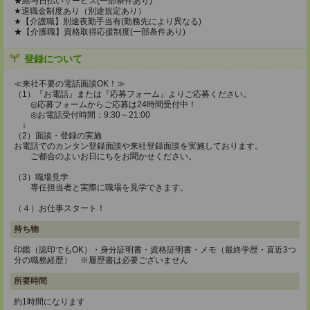
★給与日払いサービス(一部条件あり)
★退職金制度あり（別途規定あり）
★【介護職】別途夜勤手当有(勤務先により異なる)
★【介護職】資格取得応援制度(一部条件あり)
登録について
≪来社不要の電話面談OK！≫
（1）『お電話』または『応募フォーム』よりご応募ください。
◎応募フォームからご応募は24時間受付中！
◎お電話受付時間：9:30～21:00
↓
（2）面談・登録の実施
お電話でのカンタン登録面談や来社登録面談を実施しております。
ご都合のよいお日にちをお聞かせください。
（3）職場見学
専任担当者と実際に職場を見学できます。
（４）お仕事スタート！
持ち物
印鑑（認印でもOK）・身分証明書・資格証明書・メモ（最終学歴・直近3つ
分の職務経歴） ※履歴書は必要ございません
所要時間
約1時間になります