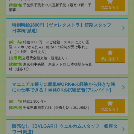
[勤務地]
千葉県千葉市中央区新千葉（最寄り駅：千
気になる！
葉駅）
特別時給1800円【ヴァレクストラ】短期スタッフ
日本橋[派遣]
[給 与]
時給1800円 ※ご経験・スキルにより優
遇 スマホでかんたんに前払いで給与が受け取れま
す（※上限、条件あり）
[交通費]
交通費全額支給（規定あり）
気になる！
[勤務地]
東京都中央区 東京メトロ 日本橋駅から直
結（徒歩1分）
マニュアル通りに簡単WORK◆未経験から好きな時
にお仕事できる！単発OK◎試験監督[アルバイト]
[給 与]
時給1,300円～
[勤務地]
千葉県市川市八幡（最寄り駅：本八幡駅）
気になる！
販売なし【BVLGARI】ウェルカムスタッフ 銀座タ
ワー[派遣]