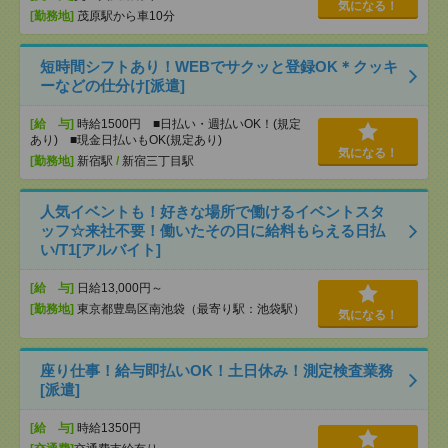
気になる！
[勤務地]
茂原駅から車10分
短時間シフトあり！WEBでサクッと登録OK＊クッキ
ーなどの仕分け[派遣]
[給 与]
時給1500円 ■日払い・週払いOK！(規定
あり) ■現金日払いもOK(規定あり)
気になる！
[勤務地]
新宿駅
/
新宿三丁目駅
人気イベントも！好きな場所で働けるイベントスタ
ッフ☆来社不要！働いたその日に給料もらえる日払
い/T1[アルバイト]
[給 与]
日給13,000円～
[勤務地]
東京都豊島区南池袋（最寄り駅：池袋駅）
気になる！
座り仕事！給与即払いOK！土日休み！測定検査業務
[派遣]
[給 与]
時給1350円