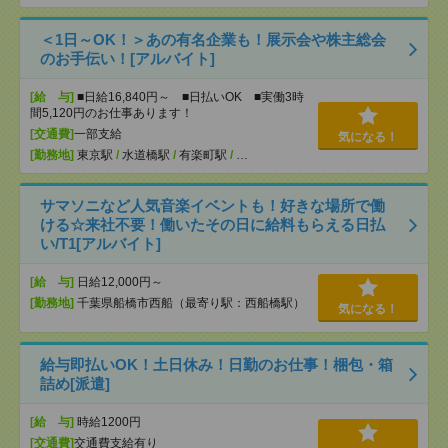
＜1日～OK！＞あの有名企業も！展示会や株主総会
のお手伝い！[アルバイト]
[給 与]
■日給16,840円～ ■日払いOK ■実働3時
間5,120円のお仕事あります！
[交通費]
一部支給
気になる！
[勤務地]
東京駅
/
水道橋駅
/
有楽町駅
/
…
サマソニなど人気音楽イベントも！好きな場所で働
ける☆来社不要！働いたその日に給料もらえる日払
い/T1[アルバイト]
[給 与]
日給12,000円～
[勤務地]
千葉県船橋市西船（最寄り駅：西船橋駅）
気になる！
給与即払いOK！土日休み！日勤のお仕事！梱包・箱
詰め[派遣]
[給 与]
時給1200円
[交通費]
交通費支給有り