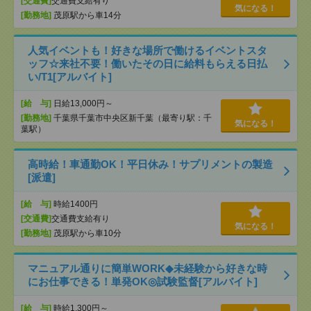
[交通費]
交通費支給有り
気になる！
[勤務地]
茂原駅から車14分
人気イベントも！好きな場所で働けるイベントスタ
ッフ☆来社不要！働いたその日に給料もらえる日払
い/T1[アルバイト]
[給 与]
日給13,000円～
[勤務地]
千葉県千葉市中央区新千葉（最寄り駅：千
気になる！
葉駅）
高時給！車通勤OK！平日休み！サプリメントの製造
[派遣]
[給 与]
時給1400円
[交通費]
交通費支給有り
気になる！
[勤務地]
茂原駅から車10分
マニュアル通りに簡単WORK◆未経験から好きな時
にお仕事できる！単発OK◎試験監督[アルバイト]
[給 与]
時給1,300円～