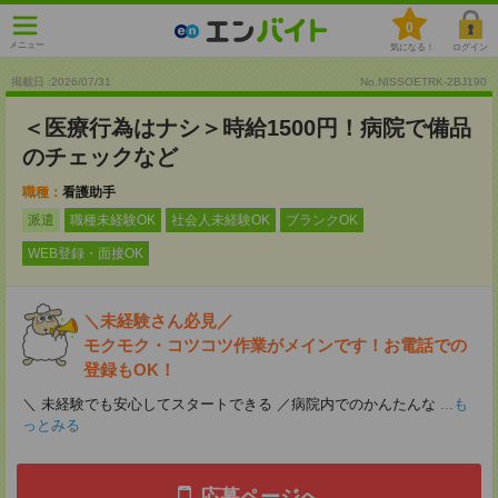
0
メニュー
気になる！
ログイン
掲載日 :2026
/
07
/
31
No.NISSOETRK-2BJ190
＜医療行為はナシ＞時給1500円！病院で備品
のチェックなど
職種：
看護助手
派遣
職種未経験OK
社会人未経験OK
ブランクOK
WEB登録・面接OK
＼未経験さん必見／
モクモク・コツコツ作業がメインです！お電話での
登録もOK！
＼ 未経験でも安心してスタートできる ／病院内でのかんたんな
...も
っとみる
応募ページへ