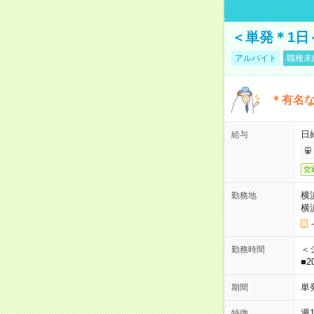
＜単発＊1日
アルバイト
職種未
＊有名な
日
給与
交
横
勤務地
横
＜シ
勤務時間
■2
単
期間
週
特徴