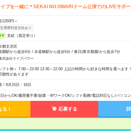
イブを一緒に＊SEKAI NO OWARIドーム公演でのLIVEサポ
給1250円～
交通費別途支給あり
支給（規定有り）
通費
京都文京区
楽園駅から徒歩5分
/
水道橋駅から徒歩5分
/
春日(東京都)駅から徒歩7分
株式会社ライブパワー
シフト例＞ 7:00～23:00 13:30～22:00 上記の時間から好きな時間を選べま
可能性があります
募！8月15日・16日
1日からOK
/
履歴書不要
/
副業・WワークOK
/
シフト勤務
/
電話対応なし
/
パソコン
なる！
応募する
詳