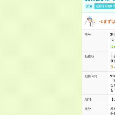
派遣
職種未経験O
≪まずは
無
給与
交
千
勤務地
幕
9:
勤務時間
「
な
も
【
期間
履
特徴
不