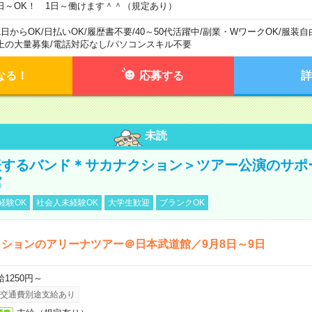
日～OK！ 1日～働けます＾＾（規定あり）
1日からOK
/
日払いOK
/
履歴書不要
/
40～50代活躍中
/
副業・WワークOK
/
服装自
上の大量募集
/
電話対応なし
/
パソコンスキル不要
なる！
応募する
詳
未読
表するバンド＊サカナクション＞ツアー公演のサポ
館
経験OK
社会人未経験OK
大学生歓迎
ブランクOK
ションのアリーナツアー＠日本武道館／9月8日～9日
給1250円～
交通費別途支給あり