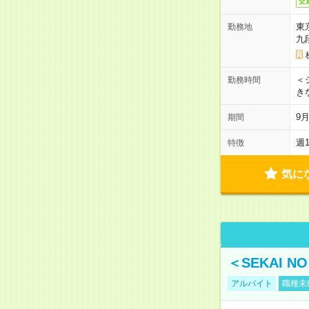
交
東
勤務地
九
＜シ
勤務時間
き
9
期間
週
特徴
気に
＜SEKAI 
アルバイト
職種未