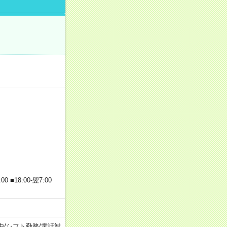
 ■18:00-翌7:00
由
/
シフト勤務
/
電話対