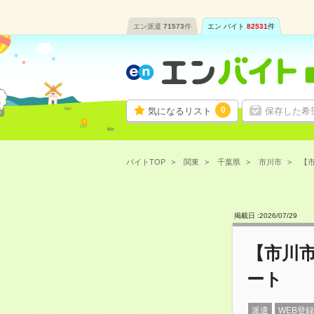
エン派遣
71573
件
エン バイト
82531
件
0
気になるリスト
保存した希
バイトTOP
関東
千葉県
市川市
【市
掲載日 :
2026
/
07
/
29
【市川市
ート
派遣
WEB登