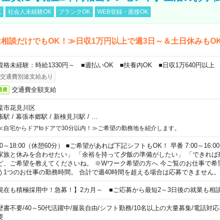
K
社会人未経験OK
ブランクOK
WEB登録・面接OK
相談だけでもOK！≫日収1万円以上で週3日～＆土日休みもO
資格未経験：時給1330円～ ■週払いOK ■扶養内OK ■日収1万640円以上
交通費別途支給あり
交通費全額支給
通費
葉市花見川区
張駅
/
幕張本郷駅
/
新検見川駅
/
…
≪自宅からドアtoドアで30分以内！≫ご希望の勤務地を紹介します。
00～18:00（休憩60分） ■ご希望があれば下記シフトもOK！ 早番 7:00～16:00 遅
家族と休みを合わせたい」 「余裕を持って夕飯の準備がしたい」 「できれば
ど、ご希望を教えてくださいね。 ※Wワーク希望の方へ 今ご覧のお仕事で希
う1つのお仕事の勤務時間。 合計で週40時間を超える場合は応募できません。
現在も積極採用中！急募！】2カ月～ ■ご応募から最短2～3日後の就業も相
歴書不要
/
40～50代活躍中
/
服装自由
/
シフト勤務
/
10名以上の大量募集
/
電話対応
要