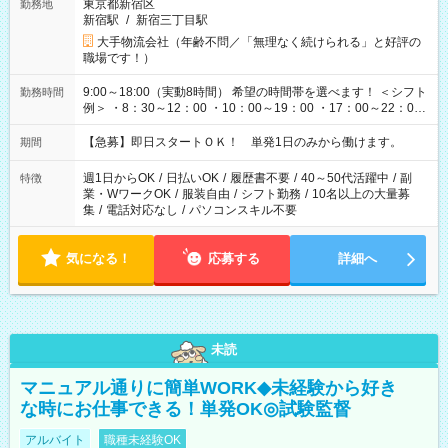
東京都新宿区
勤務地
新宿駅
/
新宿三丁目駅
大手物流会社（年齢不問／「無理なく続けられる」と好評の
職場です！）
9:00～18:00（実動8時間） 希望の時間帯を選べます！ ＜シフト
勤務時間
例＞ ・8：30～12：00 ・10：00～19：00 ・17：00～22：00
・13：00～22：00 ・22：00～翌6：00 など
【急募】即日スタートＯＫ！ 単発1日のみから働けます。
期間
週1日からOK
/
日払いOK
/
履歴書不要
/
40～50代活躍中
/
副
特徴
業・WワークOK
/
服装自由
/
シフト勤務
/
10名以上の大量募
集
/
電話対応なし
/
パソコンスキル不要
気になる！
応募する
詳細へ
未読
マニュアル通りに簡単WORK◆未経験から好き
な時にお仕事できる！単発OK◎試験監督
アルバイト
職種未経験OK