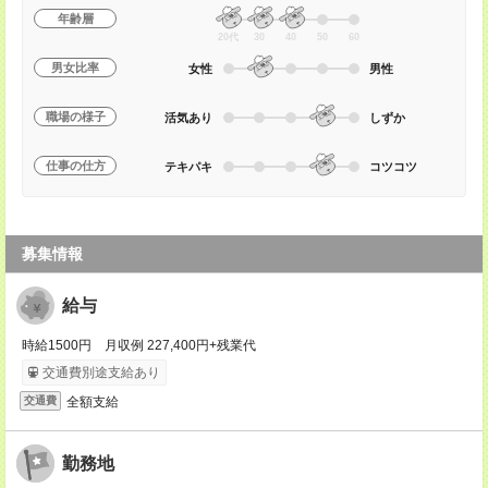
年齢層
20代
30
40
50
60
男女比率
女性
男性
職場の様子
活気あり
しずか
仕事の仕方
テキパキ
コツコツ
募集情報
給与
時給1500円 月収例 227,400円+残業代
交通費別途支給あり
全額支給
交通費
勤務地