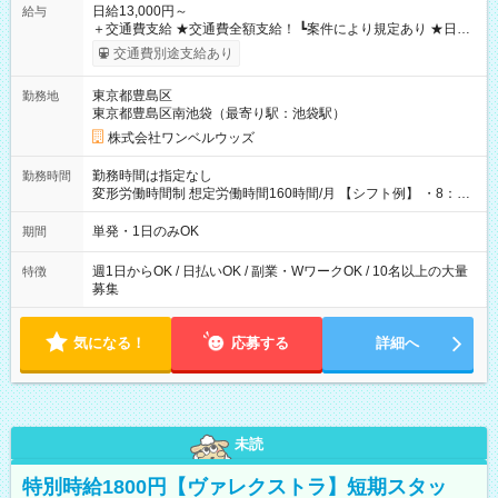
日給13,000円～
給与
＋交通費支給 ★交通費全額支給！ ┗案件により規定あり ★日払
いOK！（規定あり） ┗働いたその日に現金GET♪ お仕事後はコ
交通費別途支給あり
ンビニATMから 日払い分を引き落とせます！ 【試用期間】試
用期間なし
東京都豊島区
勤務地
東京都豊島区南池袋（最寄り駅：池袋駅）
株式会社ワンベルウッズ
勤務時間は指定なし
勤務時間
変形労働時間制 想定労働時間160時間/月 【シフト例】 ・8：00
～21：00
単発・1日のみOK
期間
週1日からOK / 日払いOK / 副業・WワークOK / 10名以上の大量
特徴
募集
気になる！
応募する
詳細へ
未読
特別時給1800円【ヴァレクストラ】短期スタッ