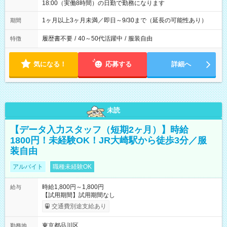
18:00（実働8時間）の日勤で勤務になります
1ヶ月以上3ヶ月未満／即日～9/30まで（延長の可能性あり）
期間
履歴書不要
/
40～50代活躍中
/
服装自由
特徴
気になる！
応募する
詳細へ
未読
【データ入力スタッフ（短期2ヶ月）】時給
1800円！未経験OK！JR大崎駅から徒歩3分／服
装自由
アルバイト
職種未経験OK
時給1,800円～1,800円
給与
【試用期間】試用期間なし
交通費別途支給あり
東京都品川区
勤務地