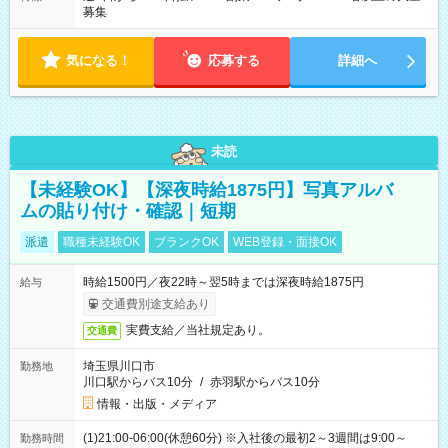
募集
気になる！
応募する
詳細へ
未読
【未経験OK】【深夜時給1875円】写真アルバ
ムの貼り付け・確認｜短期
派遣
職種未経験OK
ブランクOK
WEB登録・面接OK
時給1500円／夜22時～翌5時までは深夜時給1875円
給与
交通費別途支給あり
実費支給／当社規定あり。
交通費
埼玉県川口市
勤務地
川口駅からバス10分
/
赤羽駅からバス10分
情報・出版・メディア
(1)21:00-06:00(休憩60分) ※入社後の最初2～3週間は9:00～
勤務時間