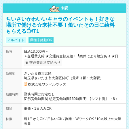
未読
ちいさいかわいいキャラのイベントも！好きな
場所で働ける☆来社不要！働いたその日に給料
もらえる◎/T1
アルバイト
職種未経験OK
日給13,000円～
給与
＋交通費支給 ★交通費全額支給！ ┗案件により規定あり ★日払
いOK！（規定あり） ┗働いたその日に現金GET♪ お仕事後はコ
交通費別途支給あり
ンビニATMから 日払い分を引き落とせます！ 【試用期間】試
用期間なし
さいたま市大宮区
勤務地
埼玉県さいたま市大宮区錦町（最寄り駅：大宮駅）
株式会社ワンベルウッズ
勤務時間は指定なし
勤務時間
変形労働時間制 想定労働時間160時間/月 【シフト例】 ・8：00
～21：00
単発・1日のみOK
期間
週1日からOK / 日払いOK / 副業・WワークOK / 10名以上の大量
特徴
募集