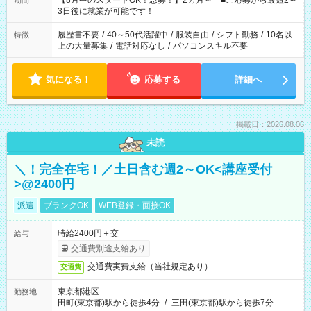
【8月中のスタートOK！急募！】2カ月～ ■ご応募から最短2～
期間
ね。 ※Wワーク希望の方へ 今ご覧のお仕事で希望する勤務時間
3日後に就業が可能です！
と、もう1つのお仕事の勤務時間。 合計で週40時間を超える場
合は応募できません。
履歴書不要
/
40～50代活躍中
/
服装自由
/
シフト勤務
/
10名以
特徴
上の大量募集
/
電話対応なし
/
パソコンスキル不要
気になる！
応募する
詳細へ
掲載日：2026.08.06
未読
＼！完全在宅！／土日含む週2～OK<講座受付
>@2400円
派遣
ブランクOK
WEB登録・面接OK
時給2400円＋交
給与
交通費別途支給あり
交通費実費支給（当社規定あり）
交通費
東京都港区
勤務地
田町(東京都)駅から徒歩4分
/
三田(東京都)駅から徒歩7分