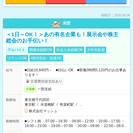
掲載日：2026.08.06
未読
＜1日～OK！＞あの有名企業も！展示会や株主
総会のお手伝い！
アルバイト
職種未経験OK
社会人未経験OK
大学生歓迎
ブランクOK
WEB登録・面接OK
■日給16,840円～ ■日払いOK ■実働3時間5,120円のお仕事あ
給与
ります！
交通費別途支給あり
一部支給
交通費
東京都千代田区
勤務地
東京駅
/
水道橋駅
/
有楽町駅
/
…
株式会社マッシュ
■シフト例 ・07:00～19:30 ・09:00～12:00 ・10:00～17:00 ・
勤務時間
18:00～23:00 ・19:00～07:00 ・20:00～09:00 ・22:00～06:00
etc ★最短で3時間で5,120円のお仕事から 15時間で2万円近く稼