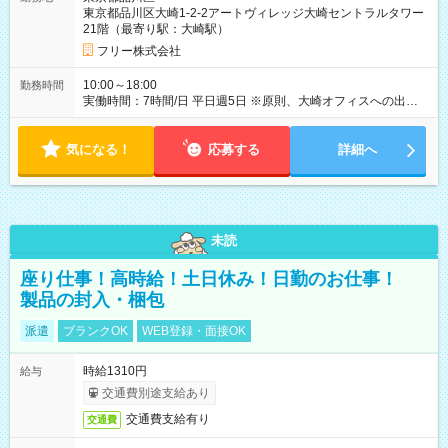
東京都品川区大崎1-2-2アートヴィレッジ大崎セントラルタワー
21階（最寄り駅：大崎駅）
フリー株式会社
10:00～18:00
勤務時間
実働時間：7時間/日 平日週5日 ※原則、大崎オフィスへの出社勤
務となります。 【注意事項】 ※短期アルバイト（2026年10月
19日～2026年12月18日まで）の募集です
気になる！
応募する
詳細へ
未読
座り仕事！高時給！土日休み！日勤のお仕事！
製品の封入・梱包
派遣
ブランクOK
WEB登録・面接OK
時給1310円
給与
交通費別途支給あり
交通費支給有り
交通費