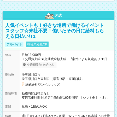
未読
人気イベントも！好きな場所で働けるイベント
スタッフ☆来社不要！働いたその日に給料もら
える日払い/T1
アルバイト
職種未経験OK
日給13,000円～
給与
＋交通費支給 ★交通費全額支給！ ┗案件により規定あり ★日払
いOK！（規定あり） ┗働いたその日に現金GET♪ お仕事後はコ
交通費別途支給あり
ンビニATMから 日払い分を引き落とせます！ 【試用期間】試
用期間なし
埼玉県川口市
勤務地
埼玉県川口市東川口（最寄り駅：東川口駅）
株式会社ワンベルウッズ
勤務時間は指定なし
勤務時間
変形労働時間制 想定労働時間160時間/月 【シフト例】 ・8：00
～21：00
単発・1日のみOK
期間
週1日からOK / 日払いOK / 副業・WワークOK / 10名以上の大量
特徴