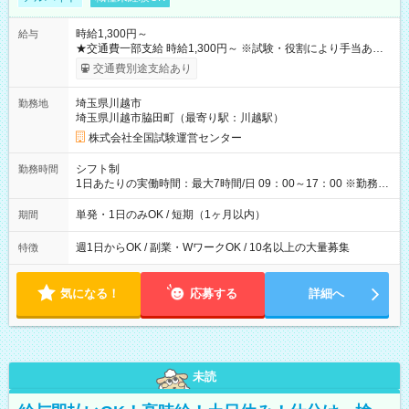
時給1,300円～
給与
★交通費一部支給 時給1,300円～ ※試験・役割により手当あり
※勤務回数により昇給あり 【即給（前払い）オプションあ
交通費別途支給あり
り！】 希望される場合、勤務から1週間ほどで給与の一部を受け
取れます。 ※手数料418円がかかります。 【過去試験日の収入
埼玉県川越市
勤務地
例】 ・河合塾模擬試験 8:30～17:30（休憩1時間） 時給1,300円
埼玉県川越市脇田町（最寄り駅：川越駅）
×8時間＝日収10,400円＋交通費 ※当日の役割により時給＋100
円の場合あり ・国家試験 7:00～13:30（休憩なし） 時給1,300
株式会社全国試験運営センター
円（役割手当＋100円）×6時間＝日収8,400円＋交通費 【試用期
間】試用期間なし
シフト制
勤務時間
1日あたりの実働時間：最大7時間/日 09：00～17：00 ※勤務時
間は 試験により異なります。
単発・1日のみOK / 短期（1ヶ月以内）
期間
週1日からOK / 副業・WワークOK / 10名以上の大量募集
特徴
気になる！
応募する
詳細へ
未読