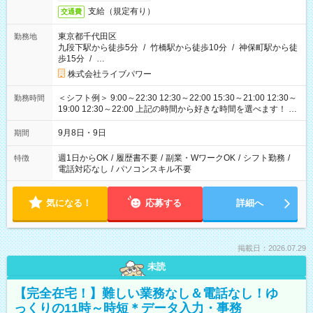
支給（規定有り）
交通費
東京都千代田区
勤務地
九段下駅から徒歩5分
/
竹橋駅から徒歩10分
/
神保町駅から徒
歩15分
/
…
株式会社ライブパワー
＜シフト例＞ 9:00～22:30 12:30～22:00 15:30～21:00 12:30～
勤務時間
19:00 12:30～22:00 上記の時間から好きな時間を選べます！ ※
時間は変更となる可能性があります
9月8日・9日
期間
週1日からOK
/
履歴書不要
/
副業・WワークOK
/
シフト勤務
/
特徴
電話対応なし
/
パソコンスキル不要
気になる！
応募する
詳細へ
掲載日：2026.07.29
未読
【完全在宅！】難しい業務なし＆電話なし！ゆ
っくりの11時～時短＊データ入力・事務