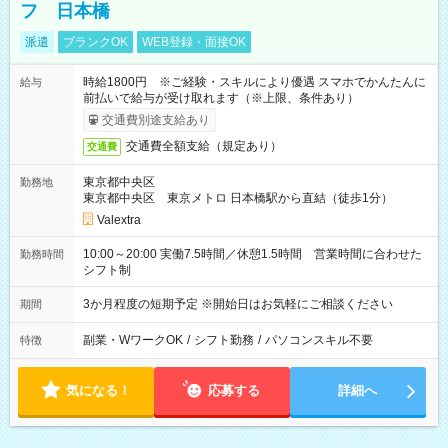
フ 日本橋
派遣
ブランクOK
WEB登録・面接OK
時給1800円 ※ご経験・スキルにより優遇 スマホでかんたんに
給与
前払いで給与が受け取れます（※上限、条件あり）
交通費別途支給あり
交通費全額支給（規定あり）
交通費
東京都中央区
勤務地
東京都中央区 東京メトロ 日本橋駅から直結（徒歩1分）
Valextra
10:00～20:00 実働7.5時間／休憩1.5時間 営業時間に合わせた
勤務時間
シフト制
3か月程度の短期予定 ※開始日はお気軽にご相談ください
期間
副業・WワークOK
/
シフト勤務
/
パソコンスキル不要
特徴
気になる！
応募する
詳細へ