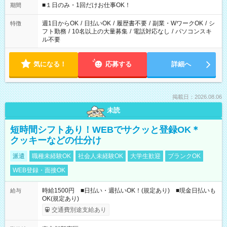
げるお仕事も！ ご希望のお時間に合わせてご紹介！ ※シフトは
■１日のみ・1回だけお仕事OK！
期間
現場によって異なります。 ※勿論、休憩時間はあるのでご安心
ください！
週1日からOK
/
日払いOK
/
履歴書不要
/
副業・WワークOK
/
シ
特徴
フト勤務
/
10名以上の大量募集
/
電話対応なし
/
パソコンスキ
ル不要
気になる！
応募する
詳細へ
掲載日：2026.08.06
未読
短時間シフトあり！WEBでサクッと登録OK＊
クッキーなどの仕分け
派遣
職種未経験OK
社会人未経験OK
大学生歓迎
ブランクOK
WEB登録・面接OK
時給1500円 ■日払い・週払いOK！(規定あり) ■現金日払いも
給与
OK(規定あり)
交通費別途支給あり