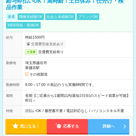
給与即払いOK！高時給！土日休み！仕分け・検
品作業
派遣
職種未経験OK
社会人未経験OK
ブランクOK
WEB登録・面接OK
時給1500円
給与
交通費別途支給あり
交通費支給有り
交通費
埼玉県越谷市
勤務地
新越谷駅
その他製造
8:00～17:00 ※表記のうち実働8時間です。
勤務時間
長期【ご応募から1週間以内(最短2日目)のスピード就業が可能】
期間
即日～
日払いOK
/
履歴書不要
/
電話対応なし
/
パソコンスキル不要
特徴
気になる！
応募する
詳細へ