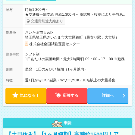
時給1,300円～
給与
★交通費一部支給 時給1,300円～ ※試験・役割により手当あり
※勤務回数により昇給あり 【即給（前払い）オプションあ
交通費別途支給あり
り！】 希望される場合、勤務から1週間ほどで給与の一部を受け
取れます。 ※手数料418円がかかります。 【過去試験日の収入
さいたま市大宮区
勤務地
例】 ・河合塾模擬試験 8:30～17:30（休憩1時間） 時給1,300円
埼玉県埼玉県さいたま市大宮区錦町（最寄り駅：大宮駅）
×8時間＝日収10,400円＋交通費 ※当日の役割により時給＋100
円の場合あり ・国家試験 7:00～13:30（休憩なし） 時給1,300
株式会社全国試験運営センター
円（役割手当＋100円）×6時間＝日収8,400円＋交通費 【試用期
間】試用期間なし
シフト制
勤務時間
1日あたりの実働時間：最大7時間/日 09：00～17：00 ※勤務時
間は 試験により異なります。
単発・1日のみOK / 短期（1ヶ月以内）
期間
週1日からOK / 副業・WワークOK / 10名以上の大量募集
特徴
気になる！
応募する
詳細へ
未読
【土日休み】【1ヶ月短期】高時給1500円！ア