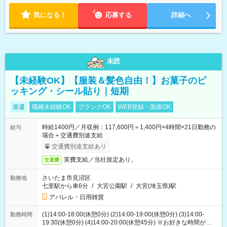
気になる！
応募する
詳細へ
未読
【未経験OK】【服装＆髪色自由！】お菓子のピ
ッキング・シール貼り｜短期
派遣
職種未経験OK
ブランクOK
WEB登録・面接OK
時給1400円／月収例：117,600円＝1,400円×4時間×21日勤務の
給与
場合＋交通費別途支給
交通費別途支給あり
実費支給／当社規定あり。
交通費
さいたま市見沼区
勤務地
七里駅から車6分
/
大宮公園駅
/
大宮(埼玉県)駅
アパレル・日用雑貨
(1)14:00-18:00(休憩0分) (2)14:00-19:00(休憩0分) (3)14:00-
勤務時間
19:30(休憩0分) (4)14:00-20:00(休憩45分) ※お好きな時間が選べ