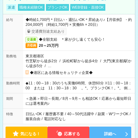
派遣
職種未経験OK
ブランクOK
WEB登録・面接OK
◆時給1,700円＊日払い・週払いOK＊昇給あり♪【月収例】 ・約
給与
204,000円 （時給1,700円 × 実働6h × 20日）
交通費別途支給あり
◆全額支給 ＊家が少し遠くても安心！
交通費
20～25万円
月収例
東京都港区
勤務地
竹芝駅から徒歩2分
/
浜松町駅から徒歩4分
/
大門(東京都)駅か
ら徒歩5分
/
…
◆港区にある情報セキュリティ企業◆
◆11：00～18：30のうち実働6時間、休憩60分 ※11：00～18：
勤務時間
00 または 11：30～18：30 。*。ブランクOK！。*。 例え
ば前職が、 在宅/財団法人/事務/コールセンター/受付/販売/カフェ
スタッフ スイーツ販売/ホテルフロント/化粧品販売/など 様々な
＜急募＞即日～長期／8月～9月～も相談OK！応募から最短即日
期間
業界から入社して活躍されています♪
には選考案内♪
日払いOK
/
履歴書不要
/
40～50代活躍中
/
副業・WワークOK
/
特徴
服装自由
/
電話対応なし
気になる！
応募する
詳細へ