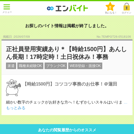
0
メニュー
気になる！
ログイン
お探しのバイト情報は掲載が終了しました。
掲載日 :2026
/
07
/
09
No.TEMPGT26-0518106
正社員登用実績あり＊【時給1500円】あんし
ん長期！17時定時！土日祝休み！事務
派遣
職種未経験OK
ブランクOK
WEB登録・面接OK
【時給1500円】コツコツ事務のお仕事！＠蓮田
細かい数字のチェックがお好きな方へ！むずかしいスキルはいりま
...
もっとみる
あなたの閲覧履歴からのオススメ