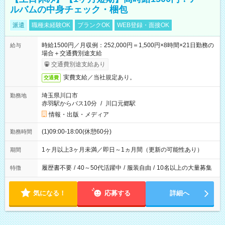
ルバムの中身チェック・梱包
派遣
職種未経験OK
ブランクOK
WEB登録・面接OK
時給1500円／月収例：252,000円＝1,500円×8時間×21日勤務の
給与
場合＋交通費別途支給
交通費別途支給あり
実費支給／当社規定あり。
交通費
埼玉県川口市
勤務地
赤羽駅からバス10分
/
川口元郷駅
情報・出版・メディア
(1)09:00-18:00(休憩60分)
勤務時間
1ヶ月以上3ヶ月未満／即日～1ヵ月間（更新の可能性あり）
期間
履歴書不要
/
40～50代活躍中
/
服装自由
/
10名以上の大量募集
特徴
気になる！
応募する
詳細へ