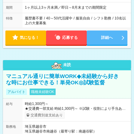
ます
1ヶ月以上3ヶ月未満／即日～8月末までの期間限定
期間
履歴書不要
/
40～50代活躍中
/
服装自由
/
シフト勤務
/
10名以
特徴
上の大量募集
気になる！
応募する
詳細へ
未読
マニュアル通りに簡単WORK◆未経験から好き
な時にお仕事できる！単発OK◎試験監督
アルバイト
職種未経験OK
時給1,300円～
給与
★交通費一部支給 時給1,300円～ ※試験・役割により手当あり
※勤務回数により昇給あり 【即給（前払い）オプションあ
交通費別途支給あり
り！】 希望される場合、勤務から1週間ほどで給与の一部を受け
取れます。 ※手数料418円がかかります。 【過去試験日の収入
埼玉県越谷市
勤務地
例】 ・河合塾模擬試験 8:30～17:30（休憩1時間） 時給1,300円
埼玉県越谷市南越谷（最寄り駅：南越谷駅）
×8時間＝日収10,400円＋交通費 ※当日の役割により時給＋100