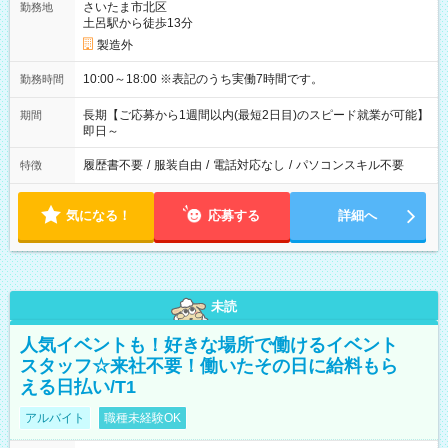
さいたま市北区
勤務地
土呂駅から徒歩13分
製造外
10:00～18:00 ※表記のうち実働7時間です。
勤務時間
長期【ご応募から1週間以内(最短2日目)のスピード就業が可能】
期間
即日～
履歴書不要
/
服装自由
/
電話対応なし
/
パソコンスキル不要
特徴
気になる！
応募する
詳細へ
未読
人気イベントも！好きな場所で働けるイベント
スタッフ☆来社不要！働いたその日に給料もら
える日払い/T1
アルバイト
職種未経験OK