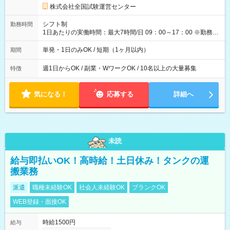
円の場合あり ・国家試験 7:00～13:30（休憩なし） 時給1,300
株式会社全国試験運営センター
円（役割手当＋100円）×6時間＝日収8,400円＋交通費 【試用期
間】試用期間なし
シフト制
勤務時間
1日あたりの実働時間：最大7時間/日 09：00～17：00 ※勤務時
間は 試験により異なります。
単発・1日のみOK / 短期（1ヶ月以内）
期間
週1日からOK / 副業・WワークOK / 10名以上の大量募集
特徴
気になる！
応募する
詳細へ
未読
給与即払いOK！高時給！土日休み！タンクの運
搬業務
派遣
職種未経験OK
社会人未経験OK
ブランクOK
WEB登録・面接OK
時給1500円
給与