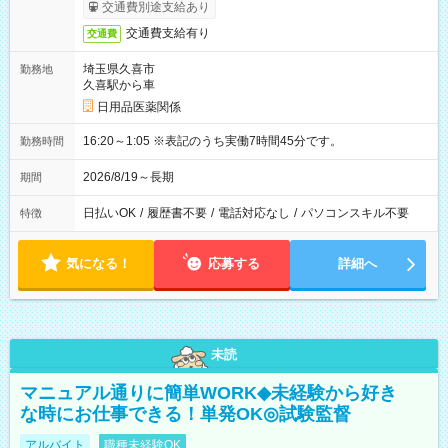
交通費別途支給あり
交通費支給有り
交通費
埼玉県久喜市
勤務地
久喜駅から車
日用品医薬関係
16:20～1:05 ※表記のうち実働7時間45分です。
勤務時間
2026/8/19～長期
期間
日払いOK
/
履歴書不要
/
電話対応なし
/
パソコンスキル不要
特徴
気になる！
応募する
詳細へ
未読
マニュアル通りに簡単WORK◆未経験から好き
な時にお仕事できる！単発OK◎試験監督
アルバイト
職種未経験OK