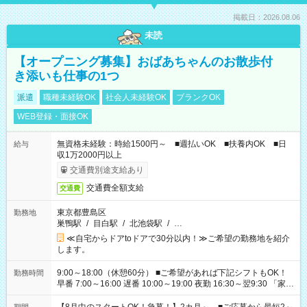
掲載日：2026.08.06
未読
【オープニング募集】おばあちゃんのお散歩付
き添いも仕事の1つ
派遣
職種未経験OK
社会人未経験OK
ブランクOK
WEB登録・面接OK
無資格未経験：時給1500円～ ■週払いOK ■扶養内OK ■日
給与
収1万2000円以上
交通費別途支給あり
交通費全額支給
交通費
東京都豊島区
勤務地
巣鴨駅
/
目白駅
/
北池袋駅
/
…
≪自宅からドアtoドアで30分以内！≫ご希望の勤務地を紹介
します。
9:00～18:00（休憩60分） ■ご希望があれば下記シフトもOK！
勤務時間
早番 7:00～16:00 遅番 10:00～19:00 夜勤 16:30～翌9:30 「家族
と休みを合わせたい」 「余裕を持って夕飯の準備がしたい」
「できれば残業はしたくない」 など、ご希望を教えてください