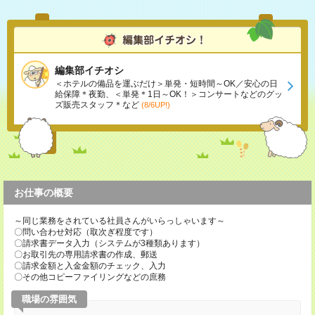
編集部イチオシ
＜ホテルの備品を運ぶだけ＞単発・短時間～OK／安心の日
給保障＊夜勤、＜単発＊1日～OK！＞コンサートなどのグッ
ズ販売スタッフ＊など
(8/6UP!)
お仕事の概要
～同じ業務をされている社員さんがいらっしゃいます～
〇問い合わせ対応（取次ぎ程度です）
〇請求書データ入力（システムが3種類あります）
〇お取引先の専用請求書の作成、郵送
〇請求金額と入金金額のチェック、入力
〇その他コピーファイリングなどの庶務
職場の雰囲気