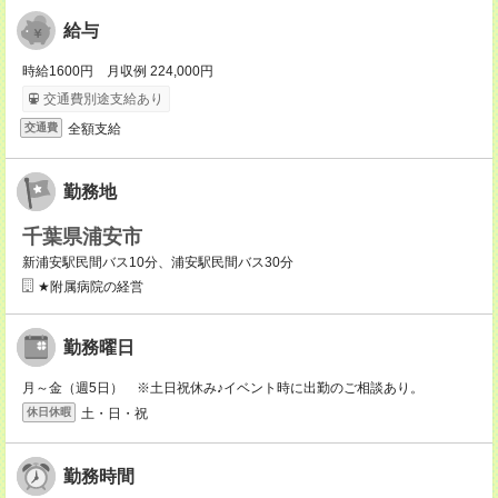
給与
時給1600円 月収例 224,000円
交通費別途支給あり
全額支給
交通費
勤務地
千葉県浦安市
新浦安駅民間バス10分、浦安駅民間バス30分
★附属病院の経営
勤務曜日
月～金（週5日） ※土日祝休み♪イベント時に出勤のご相談あり。
土・日・祝
休日休暇
勤務時間