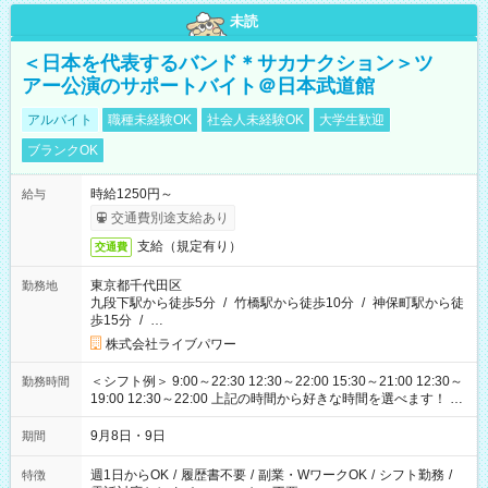
未読
＜日本を代表するバンド＊サカナクション＞ツ
アー公演のサポートバイト＠日本武道館
アルバイト
職種未経験OK
社会人未経験OK
大学生歓迎
ブランクOK
時給1250円～
給与
交通費別途支給あり
支給（規定有り）
交通費
東京都千代田区
勤務地
九段下駅から徒歩5分
/
竹橋駅から徒歩10分
/
神保町駅から徒
歩15分
/
…
株式会社ライブパワー
＜シフト例＞ 9:00～22:30 12:30～22:00 15:30～21:00 12:30～
勤務時間
19:00 12:30～22:00 上記の時間から好きな時間を選べます！ ※
時間は変更となる可能性があります
9月8日・9日
期間
週1日からOK
/
履歴書不要
/
副業・WワークOK
/
シフト勤務
/
特徴