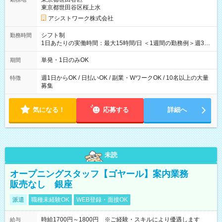
東京都世田谷区桜上水
アシストワーク株式会社
シフト制
勤務時間
1日あたりの実働時間：最大15時間/日 ＜1週間の勤務例＞週3回
勤務 勤務：月・水・金 休み：火・木・土・日 好きな時にお仕事
可能です！ ※1日あたりの最大実働時間は日勤、夜勤共に勤務し
単発・1日のみOK
期間
た時間になります。
週1日からOK / 日払いOK / 副業・WワークOK / 10名以上の大量
特徴
募集
気になる！
応募する
詳細へ
未読
オープニングスタッフ【ゴヤール】案内業務
販売なし 銀座
派遣
職種未経験OK
WEB登録・面接OK
時給1700円～1800円 ※ご経験・スキルにより優遇します
給与