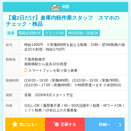
未読
【週2日だけ】倉庫内軽作業スタッフ スマホの
チェック・検品
派遣
職種未経験OK
ブランクOK
WEB登録・面接OK
時給1400円 ※実働8時間を超える勤務、22時～翌5時勤務の場
給与
合25％割増：時給1750円
千葉県船橋市
勤務地
南船橋駅から徒歩10分程度
スマートフォンを取り扱う倉庫
(1)9:00～18:00（実働8時間） (2)10:00～18:00（実働7時間）
勤務時間
(3)10:00～17:00（実働6時間） ※時間帯選べます ※休憩60分
長期 2026年9月スタート予定
期間
日払いOK
/
履歴書不要
/
40～50代活躍中
/
副業・WワークOK
/
特徴
シフト勤務
/
10名以上の大量募集
気になる！
応募する
詳細へ