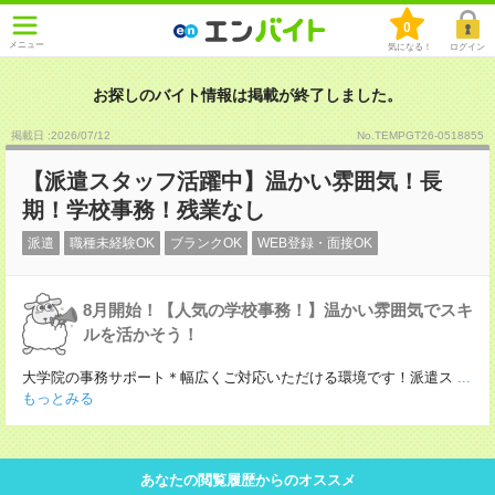
0
メニュー
気になる！
ログイン
お探しのバイト情報は掲載が終了しました。
掲載日 :2026
/
07
/
12
No.TEMPGT26-0518855
【派遣スタッフ活躍中】温かい雰囲気！長
期！学校事務！残業なし
派遣
職種未経験OK
ブランクOK
WEB登録・面接OK
8月開始！【人気の学校事務！】温かい雰囲気でスキ
ルを活かそう！
大学院の事務サポート＊幅広くご対応いただける環境です！派遣ス
...
もっとみる
あなたの閲覧履歴からのオススメ