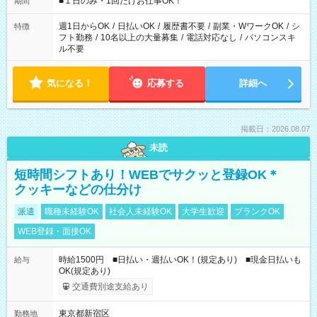
■１日のみ・1回だけお仕事OK！
期間
現場によって異なります。 ※勿論、休憩時間はあるのでご安心
ください！
週1日からOK
/
日払いOK
/
履歴書不要
/
副業・WワークOK
/
シ
特徴
フト勤務
/
10名以上の大量募集
/
電話対応なし
/
パソコンスキ
ル不要
気になる！
応募する
詳細へ
掲載日：2026.08.07
未読
短時間シフトあり！WEBでサクッと登録OK＊
クッキーなどの仕分け
派遣
職種未経験OK
社会人未経験OK
大学生歓迎
ブランクOK
WEB登録・面接OK
時給1500円 ■日払い・週払いOK！(規定あり) ■現金日払いも
給与
OK(規定あり)
交通費別途支給あり
東京都新宿区
勤務地