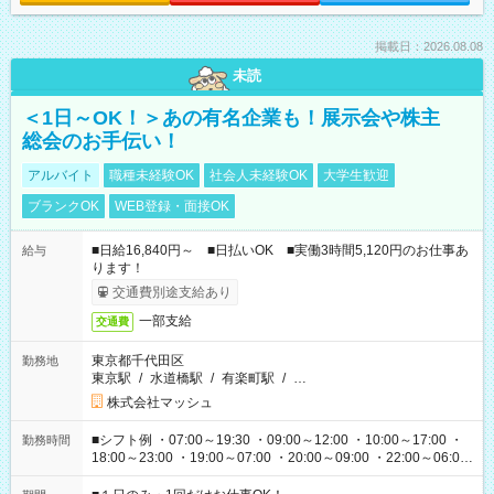
掲載日：2026.08.08
未読
＜1日～OK！＞あの有名企業も！展示会や株主
総会のお手伝い！
アルバイト
職種未経験OK
社会人未経験OK
大学生歓迎
ブランクOK
WEB登録・面接OK
■日給16,840円～ ■日払いOK ■実働3時間5,120円のお仕事あ
給与
ります！
交通費別途支給あり
一部支給
交通費
東京都千代田区
勤務地
東京駅
/
水道橋駅
/
有楽町駅
/
…
株式会社マッシュ
■シフト例 ・07:00～19:30 ・09:00～12:00 ・10:00～17:00 ・
勤務時間
18:00～23:00 ・19:00～07:00 ・20:00～09:00 ・22:00～06:00
etc ★最短で3時間で5,120円のお仕事から 15時間で2万円近く稼
げるお仕事も！ ご希望のお時間に合わせてご紹介！ ※シフトは