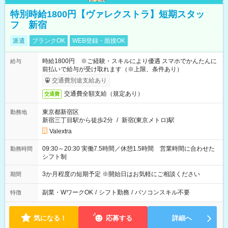
特別時給1800円【ヴァレクストラ】短期スタッ
フ 新宿
派遣
ブランクOK
WEB登録・面接OK
時給1800円 ※ご経験・スキルにより優遇 スマホでかんたんに
給与
前払いで給与が受け取れます（※上限、条件あり）
交通費別途支給あり
交通費全額支給（規定あり）
交通費
東京都新宿区
勤務地
新宿三丁目駅から徒歩2分
/
新宿(東京メトロ)駅
Valextra
09:30～20:30 実働7.5時間／休憩1.5時間 営業時間に合わせた
勤務時間
シフト制
3か月程度の短期予定 ※開始日はお気軽にご相談ください
期間
副業・WワークOK
/
シフト勤務
/
パソコンスキル不要
特徴
気になる！
応募する
詳細へ