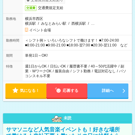
交通費別途支給あり
交通費規定支給
交通費
横浜市西区
勤務地
横浜駅
/
みなとみらい駅
/
西横浜駅
/
…
イベント会場
＜シフト例＞ いろいろなシフトで働けます！ ■7:00-24:00
勤務時間
■8:00-21:00 ■9:00-21:00 ■18:00-翌7:00 ■20:30-翌11:00 など
単発1日～OK!
期間
週1日からOK
/
日払いOK
/
履歴書不要
/
40～50代活躍中
/
副
特徴
業・WワークOK
/
服装自由
/
シフト勤務
/
電話対応なし
/
パソ
コンスキル不要
気になる！
応募する
詳細へ
未読
サマソニなど人気音楽イベントも！好きな場所