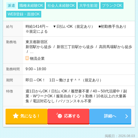
派遣
職種未経験OK
社会人未経験OK
大学生歓迎
ブランクOK
WEB登録・面接OK
時給1414円～ ▼日払いOK（規定あり） ■初勤務手当あり
給与
※規定による
東京都新宿区
勤務地
新宿駅から徒歩
/
新宿三丁目駅から徒歩
/
高田馬場駅から徒歩
/
…
物流企業
9:00～18:00
勤務時間
即日～OK！ 1日～働けます＾＾（規定あり）
期間
週1日からOK
/
日払いOK
/
履歴書不要
/
40～50代活躍中
/
副
特徴
業・WワークOK
/
服装自由
/
シフト勤務
/
10名以上の大量募
集
/
電話対応なし
/
パソコンスキル不要
気になる！
応募する
詳細へ
掲載日：2026.08.03