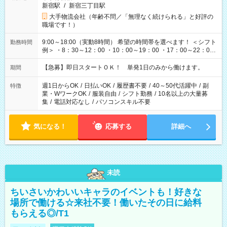
新宿駅
/
新宿三丁目駅
大手物流会社（年齢不問／「無理なく続けられる」と好評の
職場です！）
9:00～18:00（実動8時間） 希望の時間帯を選べます！ ＜シフト
勤務時間
例＞ ・8：30～12：00 ・10：00～19：00 ・17：00～22：00
・13：00～22：00 ・22：00～翌6：00 など
【急募】即日スタートＯＫ！ 単発1日のみから働けます。
期間
週1日からOK
/
日払いOK
/
履歴書不要
/
40～50代活躍中
/
副
特徴
業・WワークOK
/
服装自由
/
シフト勤務
/
10名以上の大量募
集
/
電話対応なし
/
パソコンスキル不要
気になる！
応募する
詳細へ
未読
ちいさいかわいいキャラのイベントも！好きな
場所で働ける☆来社不要！働いたその日に給料
もらえる◎/T1