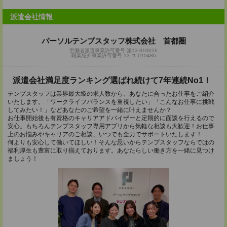
派遣会社情報
パーソルテンプスタッフ株式会社 首都圏
労働者派遣事業許可番号:派13-010026
職業紹介事業許可番号:13-ユ-010486
派遣会社満足度ランキング選ばれ続けて7年連続No1！
テンプスタッフは業界最大級の求人数から、あなたに合ったお仕事をご紹介
いたします。「ワークライフバランスを重視したい」「こんなお仕事に挑戦
してみたい！」などあなたのご希望を一緒に叶えませんか？
お仕事開始後も有資格のキャリアアドバイザーと定期的に面談を行えるので
安心。もちろんテンプスタッフ専用アプリから気軽な相談も大歓迎！お仕事
上のお悩みやキャリアのご相談、いつでも全力でサポートいたします！
何よりも安心して働いてほしい！そんな思いからテンプスタッフならではの
福利厚生も豊富に取り揃えております。あなたらしい働き方を一緒に見つけ
ましょう！