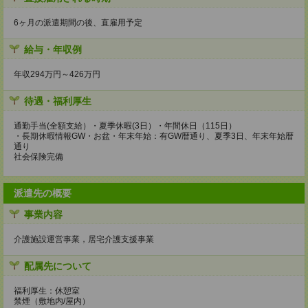
6ヶ月の派遣期間の後、直雇用予定
給与・年収例
年収294万円～426万円
待遇・福利厚生
通勤手当(全額支給）・夏季休暇(3日）・年間休日（115日）
・長期休暇情報GW・お盆・年末年始：有GW暦通り、夏季3日、年末年始暦
通り
社会保険完備
派遣先の概要
事業内容
介護施設運営事業，居宅介護支援事業
配属先について
福利厚生：休憩室
禁煙（敷地内/屋内）