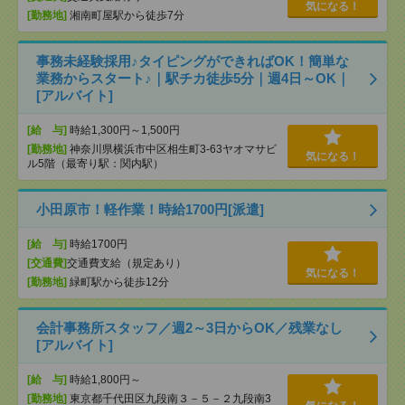
気になる！
[勤務地]
湘南町屋駅から徒歩7分
事務未経験採用♪タイピングができればOK！簡単な
業務からスタート♪｜駅チカ徒歩5分｜週4日～OK｜
[アルバイト]
[給 与]
時給1,300円～1,500円
[勤務地]
神奈川県横浜市中区相生町3-63ヤオマサビ
気になる！
ル5階（最寄り駅：関内駅）
小田原市！軽作業！時給1700円[派遣]
[給 与]
時給1700円
[交通費]
交通費支給（規定あり）
気になる！
[勤務地]
緑町駅から徒歩12分
会計事務所スタッフ／週2～3日からOK／残業なし
[アルバイト]
[給 与]
時給1,800円～
[勤務地]
東京都千代田区九段南３－５－２九段南3