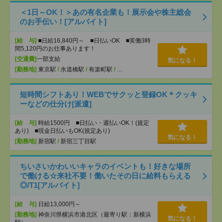
＜1日～OK！＞あの有名企業も！展示会や株主総会
のお手伝い！[アルバイト]
[給 与]
■日給16,840円～ ■日払いOK ■実働3時
間5,120円のお仕事あります！
[交通費]
一部支給
気になる！
[勤務地]
東京駅
/
水道橋駅
/
有楽町駅
/
…
短時間シフトあり！WEBでサクッと登録OK＊クッキ
ーなどの仕分け[派遣]
[給 与]
時給1500円 ■日払い・週払いOK！(規定
あり) ■現金日払いもOK(規定あり)
気になる！
[勤務地]
新宿駅
/
新宿三丁目駅
ちいさいかわいいキャラのイベントも！好きな場所
で働ける☆来社不要！働いたその日に給料もらえる
◎/T1[アルバイト]
[給 与]
日給13,000円～
[勤務地]
神奈川県横浜市港北区（最寄り駅：新横浜
気になる！