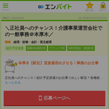
0
メニュー
気になる！
ログイン
掲載日 :2026
/
08
/
01
No.TEMPGT26-0520716
＼正社員へのチャンス！介護事業運営会社で
の一般事務＠本厚木／
職種：
経理・財務・会計・英文経理
紹介予定派遣
職種未経験OK
ブランクOK
WEB登録・面接OK
本厚木【駅近】直接雇用めざせる！事務のお仕事
正社員へのチャンス！紹介予定派遣のお仕事うれしい駅近＊各種経
...
もっとみる
応募ページへ