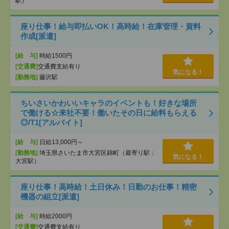
駅）
座り仕事！給与即払いOK！高時給！在庫管理・資料
作成[派遣]
[給 与]
時給1500円
[交通費]
交通費支給有り
気になる！
[勤務地]
藤沢駅
ちいさいかわいいキャラのイベントも！好きな場所
で働ける☆来社不要！働いたその日に給料もらえる
◎/T1[アルバイト]
[給 与]
日給13,000円～
[勤務地]
埼玉県さいたま市大宮区錦町（最寄り駅：
気になる！
大宮駅）
座り仕事！高時給！土日休み！日勤のお仕事！精密
機器の組立[派遣]
[給 与]
時給2000円
[交通費]
交通費支給有り