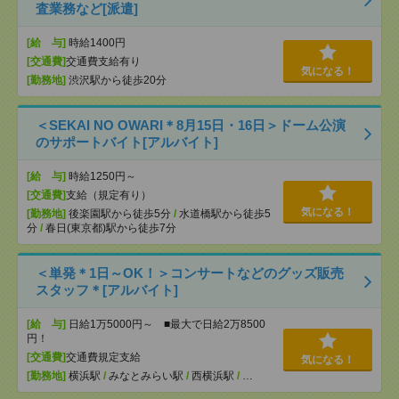
査業務など[派遣]
[給 与]
時給1400円
[交通費]
交通費支給有り
気になる！
[勤務地]
渋沢駅から徒歩20分
＜SEKAI NO OWARI＊8月15日・16日＞ドーム公演
のサポートバイト[アルバイト]
[給 与]
時給1250円～
[交通費]
支給（規定有り）
気になる！
[勤務地]
後楽園駅から徒歩5分
/
水道橋駅から徒歩5
分
/
春日(東京都)駅から徒歩7分
＜単発＊1日～OK！＞コンサートなどのグッズ販売
スタッフ＊[アルバイト]
[給 与]
日給1万5000円～ ■最大で日給2万8500
円！
[交通費]
交通費規定支給
気になる！
[勤務地]
横浜駅
/
みなとみらい駅
/
西横浜駅
/
…