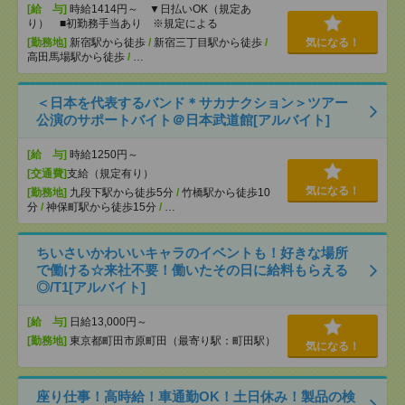
[給 与]
時給1414円～ ▼日払いOK（規定あ
り） ■初勤務手当あり ※規定による
[勤務地]
新宿駅から徒歩
/
新宿三丁目駅から徒歩
/
気になる！
高田馬場駅から徒歩
/
…
＜日本を代表するバンド＊サカナクション＞ツアー
公演のサポートバイト＠日本武道館[アルバイト]
[給 与]
時給1250円～
[交通費]
支給（規定有り）
気になる！
[勤務地]
九段下駅から徒歩5分
/
竹橋駅から徒歩10
分
/
神保町駅から徒歩15分
/
…
ちいさいかわいいキャラのイベントも！好きな場所
で働ける☆来社不要！働いたその日に給料もらえる
◎/T1[アルバイト]
[給 与]
日給13,000円～
[勤務地]
東京都町田市原町田（最寄り駅：町田駅）
気になる！
座り仕事！高時給！車通勤OK！土日休み！製品の検