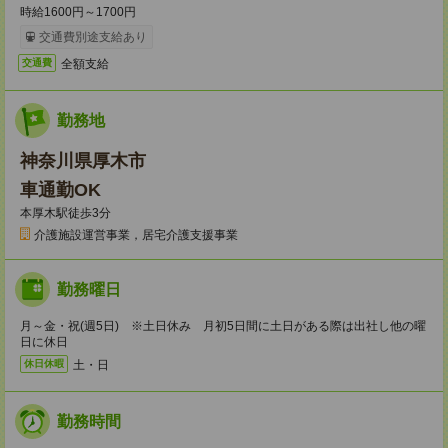
時給1600円～1700円
交通費別途支給あり
全額支給
交通費
勤務地
神奈川県厚木市
車通勤OK
本厚木駅徒歩3分
介護施設運営事業，居宅介護支援事業
勤務曜日
月～金・祝(週5日) ※土日休み 月初5日間に土日がある際は出社し他の曜
日に休日
土・日
休日休暇
勤務時間