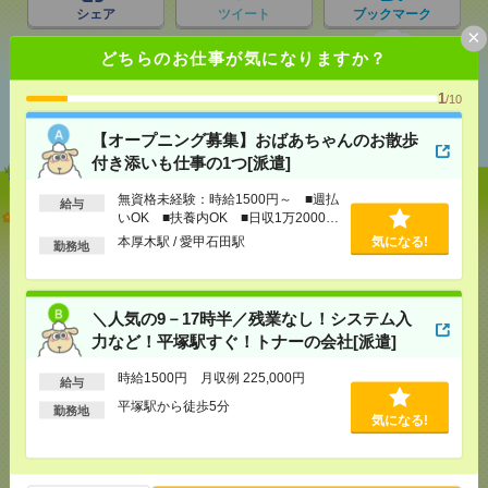
シェア
ツイート
ブックマーク
×
どちらのお仕事が気になりますか？
あなたの閲覧履歴からの
1
/10
おすすめ
【オープニング募集】おばあちゃんのお散歩
付き添いも仕事の1つ[派遣]
無資格未経験：時給1500円～ ■週払
給与
【オープニング募集】おばあちゃんのお散歩付き添
いOK ■扶養内OK ■日収1万2000円
いも仕事の1つ[派遣]
以上
本厚木駅 / 愛甲石田駅
気になる!
勤務地
[給 与]
無資格未経験：時給1500円～ ■週払い
OK ■扶養内OK ■日収1万2000円以上
[交通費]
交通費全額支給
＼人気の9－17時半／残業なし！システム入
気になる！
[勤務地]
本厚木駅
/
愛甲石田駅
力など！平塚駅すぐ！トナーの会社[派遣]
時給1500円 月収例 225,000円
給与
＼人気の9－17時半／残業なし！システム入力など！
平塚駅から徒歩5分
勤務地
平塚駅すぐ！トナーの会社[派遣]
気になる!
[給 与]
時給1500円 月収例 225,000円
[交通費]
全額支給