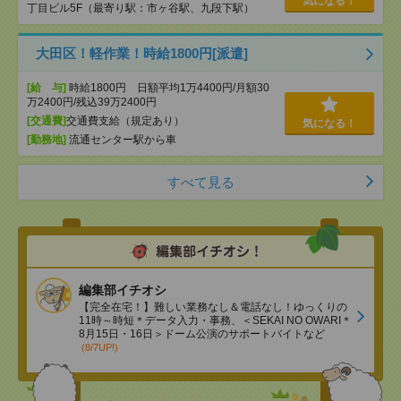
気になる！
丁目ビル5F（最寄り駅：市ヶ谷駅、九段下駅）
大田区！軽作業！時給1800円[派遣]
[給 与]
時給1800円 日額平均1万4400円/月額30
万2400円/残込39万2400円
[交通費]
交通費支給（規定あり）
気になる！
[勤務地]
流通センター駅から車
すべて見る
編集部イチオシ
【完全在宅！】難しい業務なし＆電話なし！ゆっくりの
11時～時短＊データ入力・事務、＜SEKAI NO OWARI＊
8月15日・16日＞ドーム公演のサポートバイトなど
(8/7UP!)