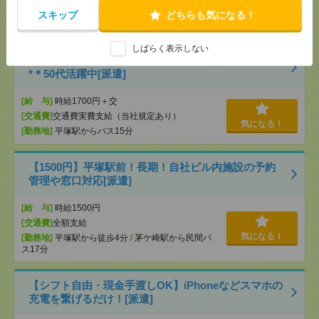
[月収例]
20～25万円
気になる！
スキップ
どちらも気になる！
[勤務地]
平塚駅から徒歩5分
しばらく表示しない
マイカー通勤OK！平塚！仕様書のデータ入力メイン
*＊50代活躍中[派遣]
[給 与]
時給1700円＋交
[交通費]
交通費実費支給（当社規定あり）
気になる！
[勤務地]
平塚駅からバス15分
【1500円】平塚駅前！長期！自社ビル内施設の予約
管理や窓口対応[派遣]
[給 与]
時給1500円
[交通費]
全額支給
気になる！
[勤務地]
平塚駅から徒歩4分
/
茅ケ崎駅から民間バ
ス17分
【シフト自由・現金手渡しOK】iPhoneなどスマホの
充電を繋げるだけ！[派遣]