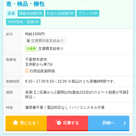
造・検品・梱包
派遣
職種未経験OK
社会人未経験OK
ブランクOK
WEB登録・面接OK
時給1500円
給与
交通費別途支給あり
交通費支給有り
交通費
千葉県市原市
勤務地
五井駅から車7分
日用品医薬関係
8:10～17:20 6:10～15:20 ※表記のうち実働8時間です。
勤務時間
長期【ご応募から1週間以内(最短2日目)のスピード就業が可能】
期間
即日～
履歴書不要
/
電話対応なし
/
パソコンスキル不要
特徴
気になる！
応募する
詳細へ