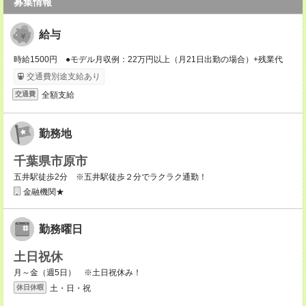
募集情報
給与
時給1500円 ●モデル月収例：22万円以上（月21日出勤の場合）+残業代
交通費別途支給あり
全額支給
交通費
勤務地
千葉県市原市
五井駅徒歩2分 ※五井駅徒歩２分でラクラク通勤！
金融機関★
勤務曜日
土日祝休
月～金（週5日） ※土日祝休み！
土・日・祝
休日休暇