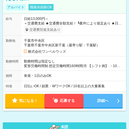
アルバイト
職種未経験OK
日給13,000円～
給与
＋交通費支給 ★交通費全額支給！ ┗案件により規定あり ★日払
いOK！（規定あり） ┗働いたその日に現金GET♪ お仕事後はコ
交通費別途支給あり
ンビニATMから 日払い分を引き落とせます！ 【試用期間】試
用期間なし
千葉市中央区
勤務地
千葉県千葉市中央区新千葉（最寄り駅：千葉駅）
株式会社ワンベルウッズ
勤務時間は指定なし
勤務時間
変形労働時間制 想定労働時間160時間/月 【シフト例】 ・10：
00～20：00
単発・1日のみOK
期間
日払いOK / 副業・WワークOK / 10名以上の大量募集
特徴
気になる！
応募する
詳細へ
未読