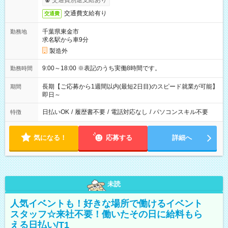
交通費別途支給あり
交通費支給有り
交通費
千葉県東金市
勤務地
求名駅から車9分
製造外
9:00～18:00 ※表記のうち実働8時間です。
勤務時間
長期【ご応募から1週間以内(最短2日目)のスピード就業が可能】
期間
即日～
日払いOK
/
履歴書不要
/
電話対応なし
/
パソコンスキル不要
特徴
気になる！
応募する
詳細へ
未読
人気イベントも！好きな場所で働けるイベント
スタッフ☆来社不要！働いたその日に給料もら
える日払い/T1