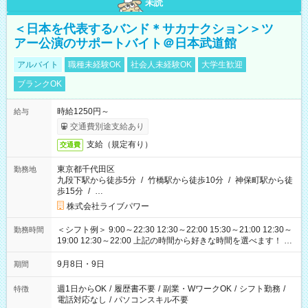
未読
＜日本を代表するバンド＊サカナクション＞ツ
アー公演のサポートバイト＠日本武道館
アルバイト
職種未経験OK
社会人未経験OK
大学生歓迎
ブランクOK
時給1250円～
給与
交通費別途支給あり
支給（規定有り）
交通費
東京都千代田区
勤務地
九段下駅から徒歩5分
/
竹橋駅から徒歩10分
/
神保町駅から徒
歩15分
/
…
株式会社ライブパワー
＜シフト例＞ 9:00～22:30 12:30～22:00 15:30～21:00 12:30～
勤務時間
19:00 12:30～22:00 上記の時間から好きな時間を選べます！ ※
時間は変更となる可能性があります
9月8日・9日
期間
週1日からOK
/
履歴書不要
/
副業・WワークOK
/
シフト勤務
/
特徴
電話対応なし
/
パソコンスキル不要