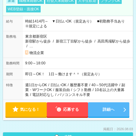
派遣
職種未経験OK
社会人未経験OK
大学生歓迎
ブランクOK
WEB登録・面接OK
時給1414円～ ▼日払いOK（規定あり） ■初勤務手当あり
給与
※規定による
東京都新宿区
勤務地
新宿駅から徒歩
/
新宿三丁目駅から徒歩
/
高田馬場駅から徒歩
/
…
物流企業
9:00～18:00
勤務時間
即日～OK！ 1日～働けます＾＾（規定あり）
期間
週1日からOK
/
日払いOK
/
履歴書不要
/
40～50代活躍中
/
副
特徴
業・WワークOK
/
服装自由
/
シフト勤務
/
10名以上の大量募
集
/
電話対応なし
/
パソコンスキル不要
気になる！
応募する
詳細へ
掲載日：2026.08.03