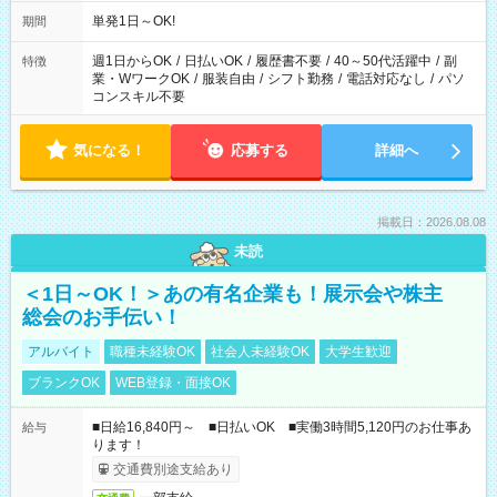
単発1日～OK!
期間
週1日からOK
/
日払いOK
/
履歴書不要
/
40～50代活躍中
/
副
特徴
業・WワークOK
/
服装自由
/
シフト勤務
/
電話対応なし
/
パソ
コンスキル不要
気になる！
応募する
詳細へ
掲載日：2026.08.08
未読
＜1日～OK！＞あの有名企業も！展示会や株主
総会のお手伝い！
アルバイト
職種未経験OK
社会人未経験OK
大学生歓迎
ブランクOK
WEB登録・面接OK
■日給16,840円～ ■日払いOK ■実働3時間5,120円のお仕事あ
給与
ります！
交通費別途支給あり