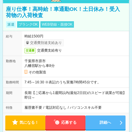
座り仕事！高時給！車通勤OK！土日休み！受入
荷物の入荷検査
派遣
ブランクOK
WEB登録・面接OK
時給1500円
給与
交通費別途支給あり
交通費支給有り
交通費
千葉県市原市
勤務地
八幡宿駅から車8分
その他製造
7:45～16:30 ※表記のうち実働7時間45分です。
勤務時間
長期【ご応募から1週間以内(最短2日目)のスピード就業が可能】
期間
即日～
履歴書不要
/
電話対応なし
/
パソコンスキル不要
特徴
気になる！
応募する
詳細へ