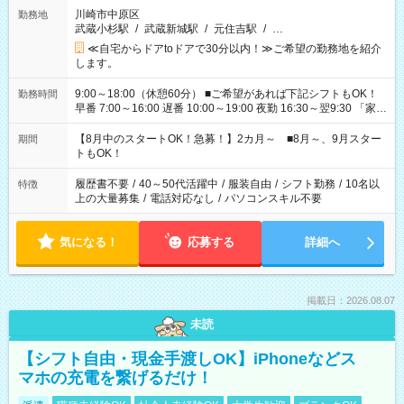
川崎市中原区
勤務地
武蔵小杉駅
/
武蔵新城駅
/
元住吉駅
/
…
≪自宅からドアtoドアで30分以内！≫ご希望の勤務地を紹介
します。
9:00～18:00（休憩60分） ■ご希望があれば下記シフトもOK！
勤務時間
早番 7:00～16:00 遅番 10:00～19:00 夜勤 16:30～翌9:30 「家族
と休みを合わせたい」 「余裕を持って夕飯の準備がしたい」
「できれば残業はしたくない」 など、ご希望を教えてください
【8月中のスタートOK！急募！】2カ月～ ■8月～、9月スター
期間
ね。 ※Wワーク希望の方へ 今ご覧のお仕事で希望する勤務時間
トもOK！
と、もう1つのお仕事の勤務時間。 合計で週40時間を超える場
合は応募できません。
履歴書不要
/
40～50代活躍中
/
服装自由
/
シフト勤務
/
10名以
特徴
上の大量募集
/
電話対応なし
/
パソコンスキル不要
気になる！
応募する
詳細へ
掲載日：2026.08.07
未読
【シフト自由・現金手渡しOK】iPhoneなどス
マホの充電を繋げるだけ！