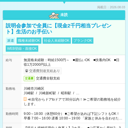
掲載日：2026.08.03
未読
説明会参加で全員に【現金2千円相当プレゼン
ト】生活のお手伝い
派遣
職種未経験OK
社会人未経験OK
ブランクOK
WEB登録・面接OK
無資格未経験：時給1500円～ ■週払いOK ■扶養内OK ■日
給与
収1万2000円以上
交通費別途支給あり
交通費全額支給
交通費
川崎市川崎区
勤務地
川崎駅
/
川崎新町駅
/
昭和駅
/
…
≪自宅からドアtoドアで30分以内！≫ご希望の勤務地を紹介
します。
9:00～18:00（休憩60分） ■ご希望があれば下記シフトもOK！
勤務時間
早番 7:00～16:00 遅番 10:00～19:00 「家族と休みを合わせた
い」 「余裕を持って夕飯の準備がしたい」 「できれば残業はし
たくない」 など、ご希望を教えてくださいね。 ※Wワーク希望