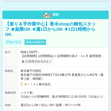
未読
【座り＆手作業中心】香水shopの梱包スタッ
フ ★副業OK ★週1日からOK ★1日1時間から
OK
アルバイト
職種未経験OK
時給1,400円～
給与
【試用期間】試用期間あり 試用期間の長さ：1ヶ月 雇用形態、
給与は本採用時と同じです。
交通費別途支給あり
東京都千代田区
勤務地
東京都千代田区内神田2丁目14番12号 星屋第六ビル402号（最
寄り駅：神田駅）
Ａｌｌｅｙ株式会社
シフト制
勤務時間
1日あたりの実働時間：最大5時間/日 11:00-19:00 └1日あたりの
実働時間：1-5時間 └上記の時間帯内であれば、いつでも勤務可
能！ └平日・土曜日の中で、お好きな曜日でご勤務いただけま
週1日からOK / 日払いOK / 副業・WワークOK
特徴
す！ 【シフト例】 ・11:00～14:00 ・16:30～19:00 ・13:00～