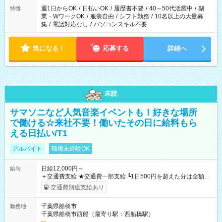
週1日からOK
/
日払いOK
/
履歴書不要
/
40～50代活躍中
/
副
特徴
業・WワークOK
/
服装自由
/
シフト勤務
/
10名以上の大量募
集
/
電話対応なし
/
パソコンスキル不要
気になる！
応募する
詳細へ
未読
サマソニなど人気音楽イベントも！好きな場所
で働ける☆来社不要！働いたその日に給料もら
える日払い/T1
アルバイト
職種未経験OK
日給12,000円～
給与
＋交通費支給 ★交通費一部支給 ┗1日500円を超えた分は全額支
給！ ※往復500円以内の方は自己負担となります ★日払いOK！
交通費別途支給あり
（規定あり） ┗働いたその日に現金GET♪ お仕事後はコンビニ
ATMから 日払い分を引き落とせます！ 【試用期間】試用期間
千葉県船橋市
勤務地
なし
千葉県船橋市西船（最寄り駅：西船橋駅）