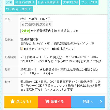
派遣
職種未経験OK
社会人未経験OK
大学生歓迎
ブランクOK
WEB登録・面接OK
時給1,500円～1,875円
給与
交通費別途支給あり
■ 交通費規定内支給 ※派遣先による
交通費
茨城県石岡市
勤務地
石岡駅からバイク・車
/
高浜(茨城県)駅からバイク・車
■物流センターなど ■勤務地選べます
＜1日3時間～OK！＞ ▼ 例えば… ▼ 15:00～18:00 15:00～
勤務時間
22:00 17:00～22:00 など こちら以外の時間もお気軽にご相談く
ださい！
単発1日～！ ★勤務開始日や期間はお気軽にご相談くださ
期間
い！ ＃8月～ ＃9月～
週1日からOK
/
日払いOK
/
履歴書不要
/
40～50代活躍中
/
副
特徴
業・WワークOK
/
服装自由
/
シフト勤務
/
10名以上の大量募
集
/
電話対応なし
/
パソコンスキル不要
気になる！
応募する
詳細へ