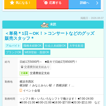
気になる！
応募する
詳細へ
掲載日：2026.08.07
未読
＜単発＊1日～OK！＞コンサートなどのグッズ
販売スタッフ＊
アルバイト
職種未経験OK
社会人未経験OK
大学生歓迎
ブランクOK
WEB登録・面接OK
日給1万5000円～ ■最大で日給2万8500円！
給与
交通費別途支給あり
交通費規定支給
交通費
横浜市西区
勤務地
横浜駅
/
みなとみらい駅
/
西横浜駅
/
…
イベント会場
＜シフト例＞ いろいろなシフトで働けます！ ■7:00-24:00
勤務時間
■8:00-21:00 ■9:00-21:00 ■18:00-翌7:00 ■20:30-翌11:00 など