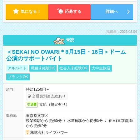
気になる！
応募する
詳細へ
掲載日：2026.08.04
未読
＜SEKAI NO OWARI＊8月15日・16日＞ドーム
公演のサポートバイト
アルバイト
職種未経験OK
社会人未経験OK
大学生歓迎
ブランクOK
時給1250円～
給与
交通費別途支給あり
支給（規定有り）
交通費
東京都文京区
勤務地
後楽園駅から徒歩5分
/
水道橋駅から徒歩5分
/
春日(東京都)駅
から徒歩7分
株式会社ライブパワー