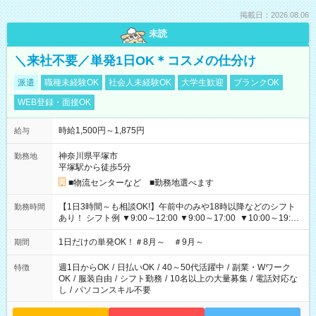
掲載日：2026.08.06
未読
＼来社不要／単発1日OK＊コスメの仕分け
派遣
職種未経験OK
社会人未経験OK
大学生歓迎
ブランクOK
WEB登録・面接OK
時給1,500円～1,875円
給与
神奈川県平塚市
勤務地
平塚駅から徒歩5分
■物流センターなど ■勤務地選べます
【1日3時間～も相談OK!】午前中のみや18時以降などのシフト
勤務時間
あり！ シフト例 ▼9:00～12:00 ▼9:00～17:00 ▼10:00～19:00
▼18:00～21:00
1日だけの単発OK！＃8月～ ＃9月～
期間
週1日からOK
/
日払いOK
/
40～50代活躍中
/
副業・Wワーク
特徴
OK
/
服装自由
/
シフト勤務
/
10名以上の大量募集
/
電話対応な
し
/
パソコンスキル不要