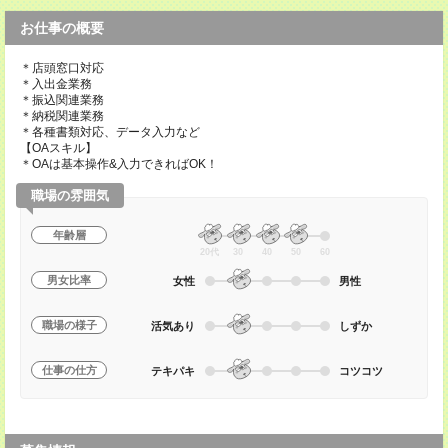
お仕事の概要
＊店頭窓口対応
＊入出金業務
＊振込関連業務
＊納税関連業務
＊各種書類対応、データ入力など
【OAスキル】
＊OAは基本操作&入力できればOK！
職場の雰囲気
年齢層
20代
30
40
50
60
男女比率
女性
男性
職場の様子
活気あり
しずか
仕事の仕方
テキパキ
コツコツ