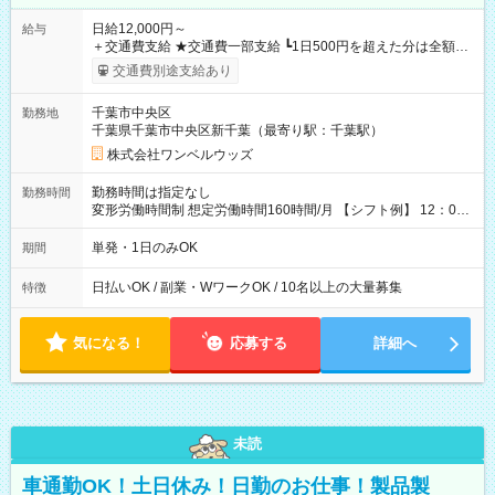
日給12,000円～
給与
＋交通費支給 ★交通費一部支給 ┗1日500円を超えた分は全額支
給！ ※往復500円以内の方は自己負担となります ★日払いOK！
交通費別途支給あり
（規定あり） ┗働いたその日に現金GET♪ お仕事後はコンビニ
ATMから 日払い分を引き落とせます！ 【試用期間】試用期間
千葉市中央区
勤務地
なし
千葉県千葉市中央区新千葉（最寄り駅：千葉駅）
株式会社ワンベルウッズ
勤務時間は指定なし
勤務時間
変形労働時間制 想定労働時間160時間/月 【シフト例】 12：00
～22：00
単発・1日のみOK
期間
日払いOK / 副業・WワークOK / 10名以上の大量募集
特徴
気になる！
応募する
詳細へ
未読
車通勤OK！土日休み！日勤のお仕事！製品製