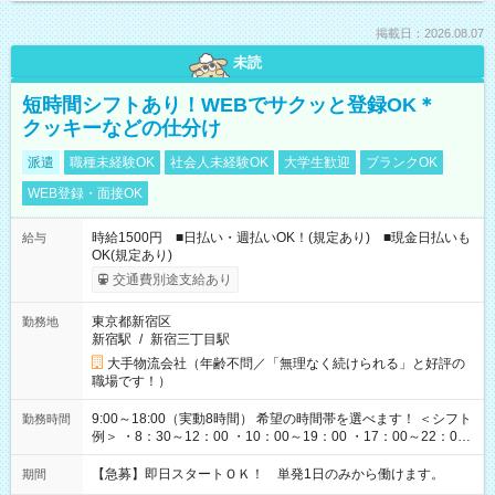
掲載日：2026.08.07
未読
短時間シフトあり！WEBでサクッと登録OK＊
クッキーなどの仕分け
派遣
職種未経験OK
社会人未経験OK
大学生歓迎
ブランクOK
WEB登録・面接OK
時給1500円 ■日払い・週払いOK！(規定あり) ■現金日払いも
給与
OK(規定あり)
交通費別途支給あり
東京都新宿区
勤務地
新宿駅
/
新宿三丁目駅
大手物流会社（年齢不問／「無理なく続けられる」と好評の
職場です！）
9:00～18:00（実動8時間） 希望の時間帯を選べます！ ＜シフト
勤務時間
例＞ ・8：30～12：00 ・10：00～19：00 ・17：00～22：00
・13：00～22：00 ・22：00～翌6：00 など
【急募】即日スタートＯＫ！ 単発1日のみから働けます。
期間