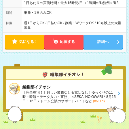
1日あたりの実働時間：最大15時間/日 ＜1週間の勤務例＞週3回
勤務 勤務：月・水・金 休み：火・木・土・日 好きな時にお仕事
可能です！ ※1日あたりの最大実働時間は日勤、夜勤共に勤務し
単発・1日のみOK
期間
た時間になります。
週1日からOK / 日払いOK / 副業・WワークOK / 10名以上の大量
特徴
募集
気になる！
応募する
詳細へ
編集部イチオシ
【完全在宅！】難しい業務なし＆電話なし！ゆっくりの11
時～時短＊データ入力・事務、＜SEKAI NO OWARI＊8月15
日・16日＞ドーム公演のサポートバイトなど
(8/7UP!)