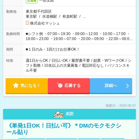
一部支給
交通費
東京都千代田区
勤務地
東京駅
/
水道橋駅
/
有楽町駅
/
…
株式会社マッシュ
■シフト例 ・07:00～19:30 ・09:00～12:00 ・10:00～17:00 ・
勤務時間
18:00～23:00 ・19:00～07:00 ・20:00～09:00 ・22:00～06:00
etc ★最短で3時間で5,120円のお仕事から 15時間で2万円近く稼
げるお仕事も！ ご希望のお時間に合わせてご紹介！ ※シフトは
■１日のみ・1回だけお仕事OK！
期間
現場によって異なります。 ※勿論、休憩時間はあるのでご安心
ください！
週1日からOK
/
日払いOK
/
履歴書不要
/
副業・WワークOK
/
シ
特徴
フト勤務
/
10名以上の大量募集
/
電話対応なし
/
パソコンスキ
ル不要
気になる！
応募する
詳細へ
掲載日：2026.08.07
未読
《単発1日OK！日払い可》＊DMのモクモクシ
ール貼り