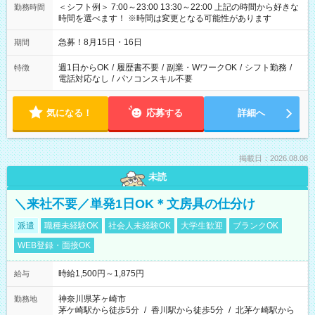
＜シフト例＞ 7:00～23:00 13:30～22:00 上記の時間から好きな
勤務時間
時間を選べます！ ※時間は変更となる可能性があります
急募！8月15日・16日
期間
週1日からOK
/
履歴書不要
/
副業・WワークOK
/
シフト勤務
/
特徴
電話対応なし
/
パソコンスキル不要
気になる！
応募する
詳細へ
掲載日：2026.08.08
未読
＼来社不要／単発1日OK＊文房具の仕分け
派遣
職種未経験OK
社会人未経験OK
大学生歓迎
ブランクOK
WEB登録・面接OK
時給1,500円～1,875円
給与
神奈川県茅ヶ崎市
勤務地
茅ケ崎駅から徒歩5分
/
香川駅から徒歩5分
/
北茅ケ崎駅から