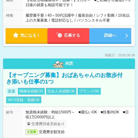
【現在も積極採用中！急募！】2カ月～ ■ご応募から最短2～3
期間
の方へ 今ご覧のお仕事で希望する勤務時間と、もう1つのお仕事
日後の就業も相談可能です！
の勤務時間。 合計で週40時間を超える場合は応募できません。
履歴書不要
/
40～50代活躍中
/
服装自由
/
シフト勤務
/
10名以
特徴
上の大量募集
/
電話対応なし
/
パソコンスキル不要
気になる！
応募する
詳細へ
掲載日：2026.08.08
未読
【オープニング募集】おばあちゃんのお散歩付
き添いも仕事の1つ
派遣
職種未経験OK
社会人未経験OK
ブランクOK
WEB登録・面接OK
無資格未経験：時給1500円～ ■週払いOK ■扶養内OK ■日
給与
収1万2000円以上
交通費別途支給あり
交通費全額支給
交通費