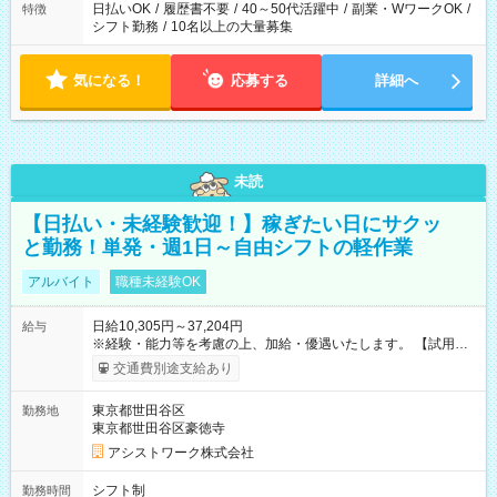
日払いOK
/
履歴書不要
/
40～50代活躍中
/
副業・WワークOK
/
特徴
シフト勤務
/
10名以上の大量募集
気になる！
応募する
詳細へ
未読
【日払い・未経験歓迎！】稼ぎたい日にサクッ
と勤務！単発・週1日～自由シフトの軽作業
アルバイト
職種未経験OK
日給10,305円～37,204円
給与
※経験・能力等を考慮の上、加給・優遇いたします。 【試用期
間】試用期間なし
交通費別途支給あり
東京都世田谷区
勤務地
東京都世田谷区豪徳寺
アシストワーク株式会社
シフト制
勤務時間