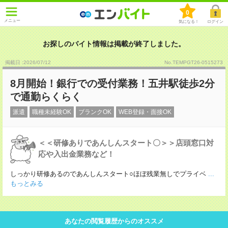
0
メニュー
気になる！
ログイン
お探しのバイト情報は掲載が終了しました。
掲載日 :2026
/
07
/
12
No.TEMPGT26-0515273
8月開始！銀行での受付業務！五井駅徒歩2分
で通勤らくらく
派遣
職種未経験OK
ブランクOK
WEB登録・面接OK
＜＜研修ありであんしんスタート〇＞＞店頭窓口対
応や入出金業務など！
しっかり研修あるのであんしんスタート○ほぼ残業無しでプライベ
...
もっとみる
あなたの閲覧履歴からのオススメ