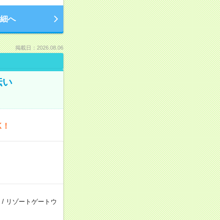
細へ
掲載日：2026.08.06
伝い
K！
/
リゾートゲートウ