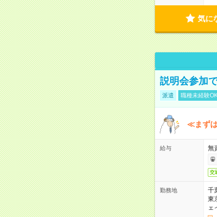
気に
説明会参加で
派遣
職種未経験O
≪まずは
無
給与
交
千
勤務地
東
ェ