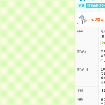
派遣
職種未経験O
≪週3日
無
給与
交
東
勤務地
巣
9:
勤務時間
夜
残
望
【
期間
履
特徴
不