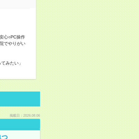
！
心○PC操作
院でやりがい
ってみたい」
掲載日：2026.08.06
1つ