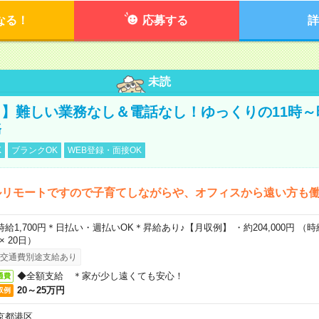
なる！
応募する
詳
未読
】難しい業務なし＆電話なし！ゆっくりの11時～
務
K
ブランクOK
WEB登録・面接OK
ルリモートですので子育てしながらや、オフィスから遠い方も
時給1,700円＊日払い・週払いOK＊昇給あり♪【月収例】 ・約204,000円 （時給1
 × 20日）
交通費別途支給あり
◆全額支給 ＊家が少し遠くても安心！
通費
20～25万円
収例
京都港区