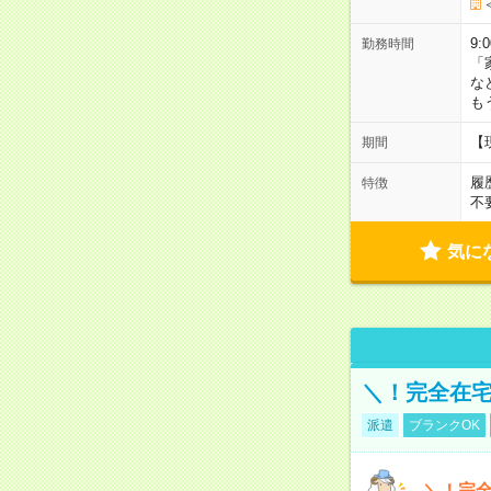
9:
勤務時間
「
な
も
【
期間
履
特徴
不
気に
＼！完全在宅
派遣
ブランクOK
＼！完全