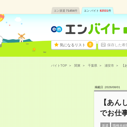
エン派遣
71454
件
エン バイト
82531
件
0
気になるリスト
保存した希
バイトTOP
関東
千葉県
浦安市
【あ
掲載日 :
2026
/
08
/
01
【あん
でお仕
派遣
職種未経