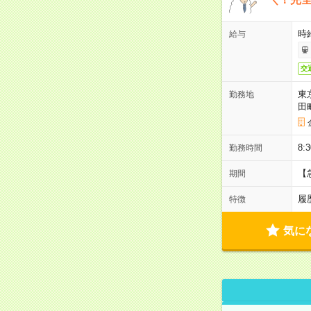
時
給与
交
東
勤務地
田
8:
勤務時間
【
期間
履
特徴
気に