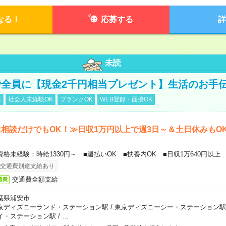
なる！
応募する
詳
未読
全員に【現金2千円相当プレゼント】生活のお手
K
社会人未経験OK
ブランクOK
WEB登録・面接OK
相談だけでもOK！≫日収1万円以上で週3日～＆土日休みもO
資格未経験：時給1330円～ ■週払いOK ■扶養内OK ■日収1万640円以上
交通費別途支給あり
交通費全額支給
通費
葉県浦安市
京ディズニーランド・ステーション駅
/
東京ディズニーシー・ステーション駅
イ・ステーション駅
/
…