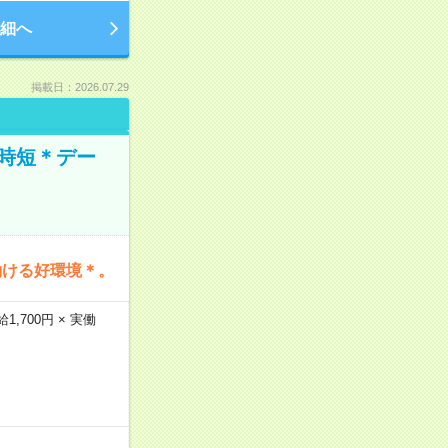
細へ
掲載日：2026.07.29
時短＊デー
働ける好環境＊。
,700円 × 実働