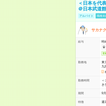
＜日本を代
＠日本武道
アルバイト
職種未
サカナク
時
給与
交
東
勤務地
九
＜シ
勤務時間
き
9
期間
週
特徴