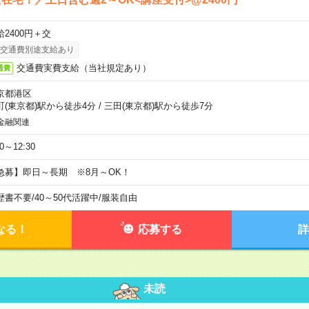
給2400円＋交
交通費別途支給あり
交通費実費支給（当社規定あり）
通費
京都港区
町(東京都)駅から徒歩4分
/
三田(東京都)駅から徒歩7分
金融関連
30～12:30
急募】即日～長期 ※8月～OK！
歴書不要
/
40～50代活躍中
/
服装自由
なる！
応募する
詳
未読