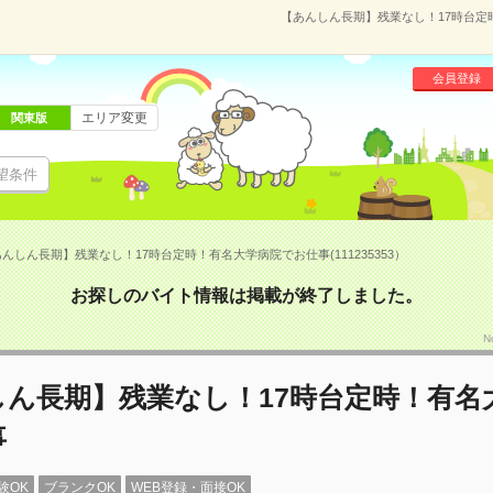
【あんしん長期】残業なし！17時台定時
会員登録
エリア変更
関東版
望条件
んしん長期】残業なし！17時台定時！有名大学病院でお仕事(111235353）
お探しのバイト情報は掲載が終了しました。
N
しん長期】残業なし！17時台定時！有名
事
験OK
ブランクOK
WEB登録・面接OK