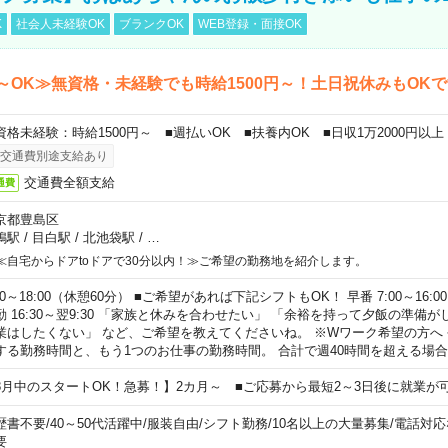
K
社会人未経験OK
ブランクOK
WEB登録・面接OK
～OK≫無資格・未経験でも時給1500円～！土日祝休みもOK
資格未経験：時給1500円～ ■週払いOK ■扶養内OK ■日収1万2000円以上
交通費別途支給あり
交通費全額支給
通費
京都豊島区
鴨駅
/
目白駅
/
北池袋駅
/
…
≪自宅からドアtoドアで30分以内！≫ご希望の勤務地を紹介します。
00～18:00（休憩60分） ■ご希望があれば下記シフトもOK！ 早番 7:00～16:00 遅
勤 16:30～翌9:30 「家族と休みを合わせたい」 「余裕を持って夕飯の準備
業はしたくない」 など、ご希望を教えてくださいね。 ※Wワーク希望の方へ
する勤務時間と、もう1つのお仕事の勤務時間。 合計で週40時間を超える場
8月中のスタートOK！急募！】2カ月～ ■ご応募から最短2～3日後に就業が
歴書不要
/
40～50代活躍中
/
服装自由
/
シフト勤務
/
10名以上の大量募集
/
電話対応
要