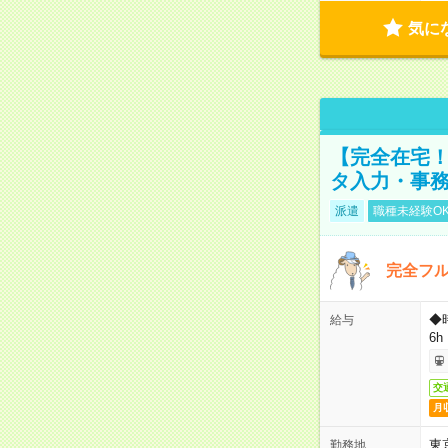
気に
【完全在宅！
タ入力・事
派遣
職種未経験O
完全フ
◆
給与
6h
交
月
東
勤務地