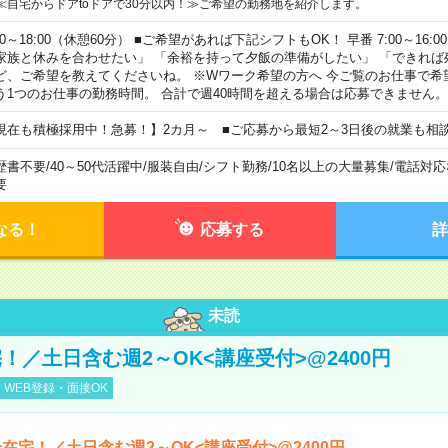
≪自宅からドアtoドアで30分以内！≫ご希望の勤務地を紹介します。
00～18:00（休憩60分） ■ご希望があれば下記シフトもOK！ 早番 7:00～16:00 遅
家族と休みを合わせたい」 「余裕を持って夕飯の準備がしたい」 「できれば
ど、ご希望を教えてくださいね。 ※Wワーク希望の方へ 今ご覧のお仕事で希
う1つのお仕事の勤務時間。 合計で週40時間を超える場合は応募できません。
現在も積極採用中！急募！】2カ月～ ■ご応募から最短2～3日後の就業も相
歴書不要
/
40～50代活躍中
/
服装自由
/
シフト勤務
/
10名以上の大量募集
/
電話対応
要
なる！
応募する
詳
未読
！／土日含む週2～OK<講座受付>@2400円
WEB登録・面接OK
在宅！／土日含む週2～OK<講座受付>@2400円