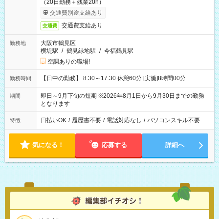
（20日勤務＋残業20h）
交通費別途支給あり
交通費支給あり
交通費
大阪市鶴見区
勤務地
横堤駅
/
鶴見緑地駅
/
今福鶴見駅
空調ありの職場!
【日中の勤務】 8:30～17:30 休憩60分 [実働]8時間00分
勤務時間
即日～9月下旬の短期 ※2026年8月1日から9月30日までの勤務
期間
となります
日払いOK
/
履歴書不要
/
電話対応なし
/
パソコンスキル不要
特徴
気になる！
応募する
詳細へ