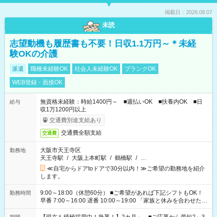
掲載日：2026.08.07
未読
志望動機も履歴書も不要！日収1.1万円～＊未経
験OKの介護
派遣
職種未経験OK
社会人未経験OK
ブランクOK
WEB登録・面接OK
無資格未経験：時給1400円～ ■週払いOK ■扶養内OK ■日
給与
収1万1200円以上
交通費別途支給あり
交通費全額支給
交通費
大阪市天王寺区
勤務地
天王寺駅
/
大阪上本町駅
/
鶴橋駅
/
…
≪自宅からドアtoドアで30分以内！≫ご希望の勤務地を紹介
します。
9:00～18:00（休憩60分） ■ご希望があれば下記シフトもOK！
勤務時間
早番 7:00～16:00 遅番 10:00～19:00 「家族と休みを合わせた
い」 「余裕を持って夕飯の準備がしたい」 「できれば残業はし
たくない」 など、ご希望を教えてくださいね。 ※Wワーク希望