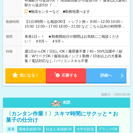
布施駅から徒歩5分
/
鴻池新田駅から徒歩5分
/
瓢箪山(大阪府)
駅から徒歩5分
/
…
■物流センターなど ■勤務地選べます
【1日3時間～も相談OK!】 ＜シフト例＞ 9:00～12:00 10:00～
勤務時間
15:00 12:00～17:00 18:00～21:00 など こちら以外の時間帯も
お気軽にご相談ください！
単発1日～！ ★勤務開始日や期間はお気軽にご相談くださ
期間
い！ ＃8月～ ＃9月～
週1日からOK
/
日払いOK
/
履歴書不要
/
40～50代活躍中
/
副
特徴
業・WワークOK
/
服装自由
/
シフト勤務
/
10名以上の大量募
集
/
電話対応なし
/
パソコンスキル不要
気になる！
応募する
詳細へ
掲載日：2026.08.06
未読
〈カンタン作業！〉スキマ時間にサクッと＊お
菓子の仕分け
派遣
職種未経験OK
社会人未経験OK
大学生歓迎
ブランクOK