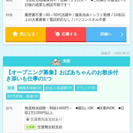
【現在も積極採用中！急募！】2カ月～ ■ご応募から最短2～3
期間
の方へ 今ご覧のお仕事で希望する勤務時間と、もう1つのお仕事
日後の就業も相談可能です！
の勤務時間。 合計で週40時間を超える場合は応募できません。
履歴書不要
/
40～50代活躍中
/
服装自由
/
シフト勤務
/
10名以
特徴
上の大量募集
/
電話対応なし
/
パソコンスキル不要
気になる！
応募する
詳細へ
掲載日：2026.08.07
未読
【オープニング募集】おばあちゃんのお散歩付
き添いも仕事の1つ
派遣
職種未経験OK
社会人未経験OK
ブランクOK
WEB登録・面接OK
無資格未経験：時給1400円～ ■週払いOK ■扶養内OK ■日
給与
収1万1200円以上
交通費別途支給あり
交通費全額支給
交通費