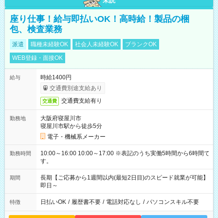
未読
座り仕事！給与即払いOK！高時給！製品の梱
包、検査業務
派遣
職種未経験OK
社会人未経験OK
ブランクOK
WEB登録・面接OK
時給1400円
給与
交通費別途支給あり
交通費支給有り
交通費
大阪府寝屋川市
勤務地
寝屋川市駅から徒歩5分
電子・機械系メーカー
10:00～16:00 10:00～17:00 ※表記のうち実働5時間から6時間で
勤務時間
す。
長期【ご応募から1週間以内(最短2日目)のスピード就業が可能】
期間
即日～
日払いOK
/
履歴書不要
/
電話対応なし
/
パソコンスキル不要
特徴