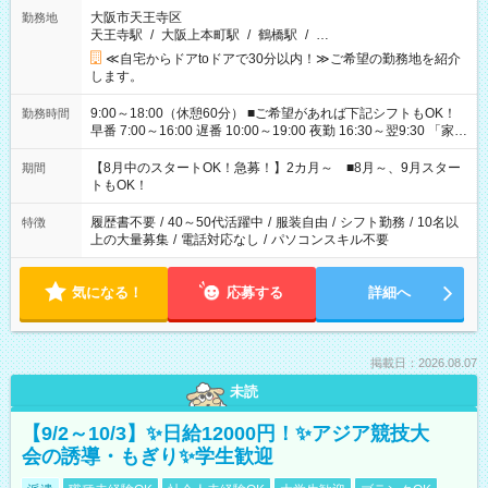
大阪市天王寺区
勤務地
天王寺駅
/
大阪上本町駅
/
鶴橋駅
/
…
≪自宅からドアtoドアで30分以内！≫ご希望の勤務地を紹介
します。
9:00～18:00（休憩60分） ■ご希望があれば下記シフトもOK！
勤務時間
早番 7:00～16:00 遅番 10:00～19:00 夜勤 16:30～翌9:30 「家族
と休みを合わせたい」 「余裕を持って夕飯の準備がしたい」
「できれば残業はしたくない」 など、ご希望を教えてください
【8月中のスタートOK！急募！】2カ月～ ■8月～、9月スター
期間
ね。 ※Wワーク希望の方へ 今ご覧のお仕事で希望する勤務時間
トもOK！
と、もう1つのお仕事の勤務時間。 合計で週40時間を超える場
合は応募できません。
履歴書不要
/
40～50代活躍中
/
服装自由
/
シフト勤務
/
10名以
特徴
上の大量募集
/
電話対応なし
/
パソコンスキル不要
気になる！
応募する
詳細へ
掲載日：2026.08.07
未読
【9/2～10/3】✨日給12000円！✨アジア競技大
会の誘導・もぎり✨学生歓迎