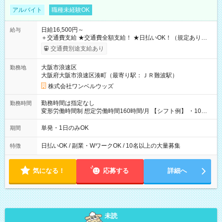
アルバイト
職種未経験OK
日給16,500円～
給与
＋交通費支給 ★交通費全額支給！ ★日払いOK！（規定あり） ┗
働いたその日に現金GET♪ お仕事後はコンビニATMから 日払
交通費別途支給あり
い分を引き落とせます！ 【試用期間】試用期間なし
大阪市浪速区
勤務地
大阪府大阪市浪速区湊町（最寄り駅：ＪＲ難波駅）
株式会社ワンベルウッズ
勤務時間は指定なし
勤務時間
変形労働時間制 想定労働時間160時間/月 【シフト例】 ・10：
00～20：00
単発・1日のみOK
期間
日払いOK / 副業・WワークOK / 10名以上の大量募集
特徴
気になる！
応募する
詳細へ
未読