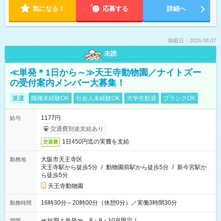
気になる！
応募する
詳細へ
掲載日：2026.08.07
未読
≪単発＊1日から～≫天王寺動物園／ナイトズー
の受付案内メンバー大募集！
派遣
職種未経験OK
社会人未経験OK
大学生歓迎
ブランクOK
1177円
給与
交通費別途支給あり
1日450円迄の実費を支給
交通費
大阪市天王寺区
勤務地
天王寺駅から徒歩5分
/
動物園前駅から徒歩5分
/
新今宮駅か
ら徒歩5分
天王寺動物園
16時30分～20時00分（休憩0分）／実働3時間30分
勤務時間
≪短期＊単発≫ 8・9・10月限定！
期間