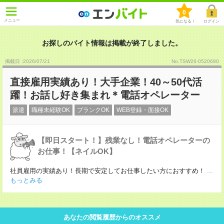
0
メニュー
気になる！
ログイン
お探しのバイト情報は掲載が終了しました。
掲載日 :2026
/
07
/
21
No.TSW26-0520680
直接雇用実績あり！大手企業！40～50代活
躍！お話し好き集まれ＊電話オペレーター
派遣
職種未経験OK
ブランクOK
WEB登録・面接OK
【即日スタート！】残業なし！電話オペレーターの
お仕事！【ネイルOK】
社員雇用の実績あり！長期で安定してお仕事したい方におすすめ！
...
もっとみる
あなたの閲覧履歴からのオススメ