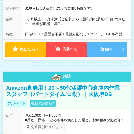
8:00～17:00 ※表記のうち実働8時間です。
勤務時間
1ヶ月以上3ヶ月未満【ご応募から1週間以内(最短2日目)のスピ
期間
ード就業が可能】即日～
日払いOK
/
履歴書不要
/
電話対応なし
/
パソコンスキル不要
特徴
気になる！
応募する
詳細へ
未読
Amazon直雇用！20～50代活躍中◎倉庫内作業
スタッフ（パートタイム/日勤）｜大阪堺DS
アルバイト
職種未経験OK
時給1,300円～1,300円
給与
■昇給・昇格 一定の条件を満たした場合、契約更新の際に年2回
まで昇給の機会があります。 ■正社員登用制度あり ※月末締/翌
交通費別途支給あり
月25日支払い ※時間外手当、別途支給 ※深夜割増賃金 (22:00～