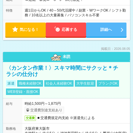
週1日からOK
/
40～50代活躍中
/
副業・WワークOK
/
シフト勤
特徴
務
/
10名以上の大量募集
/
パソコンスキル不要
気になる！
応募する
詳細へ
掲載日：2026.08.05
未読
〈カンタン作業！〉スキマ時間にサクッと＊チ
ラシの仕分け
派遣
職種未経験OK
社会人未経験OK
大学生歓迎
ブランクOK
WEB登録・面接OK
時給1,500円～1,875円
給与
交通費別途支給あり
■ 交通費規定内支給 ※派遣先による
交通費
大阪府東大阪市
勤務地