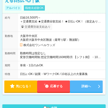
える日払い◎｜阪
アルバイト
職種未経験OK
日給16,500円～
給与
＋交通費支給 ★交通費全額支給！ ★日払いOK！（規定あり） ┗
働いたその日に現金GET♪ お仕事後はコンビニATMから 日払
交通費別途支給あり
い分を引き落とせます！ 【試用期間】試用期間なし
大阪市中央区
勤務地
大阪府大阪市中央区難波（最寄り駅：難波駅）
株式会社ワンベルウッズ
勤務時間は指定なし
勤務時間
変形労働時間制 想定労働時間160時間/月 【シフト例】 ・10：
00～20：00
単発・1日のみOK
期間
日払いOK / 副業・WワークOK / 10名以上の大量募集
特徴
気になる！
応募する
詳細へ