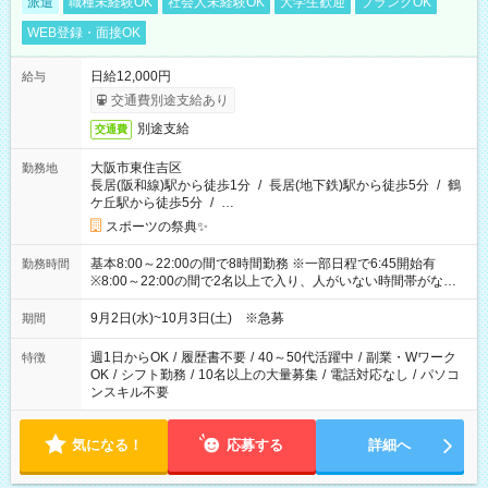
派遣
職種未経験OK
社会人未経験OK
大学生歓迎
ブランクOK
WEB登録・面接OK
日給12,000円
給与
交通費別途支給あり
別途支給
交通費
大阪市東住吉区
勤務地
長居(阪和線)駅から徒歩1分
/
長居(地下鉄)駅から徒歩5分
/
鶴
ケ丘駅から徒歩5分
/
…
スポーツの祭典✨
基本8:00～22:00の間で8時間勤務 ※一部日程で6:45開始有
勤務時間
※8:00～22:00の間で2名以上で入り、人がいない時間帯がない
ように相方と時間を分け合うイメージです
9月2日(水)~10月3日(土) ※急募
期間
週1日からOK
/
履歴書不要
/
40～50代活躍中
/
副業・Wワーク
特徴
OK
/
シフト勤務
/
10名以上の大量募集
/
電話対応なし
/
パソコ
ンスキル不要
気になる！
応募する
詳細へ