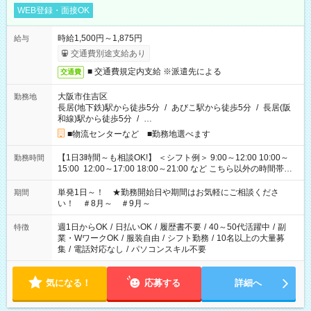
WEB登録・面接OK
時給1,500円～1,875円
給与
交通費別途支給あり
■ 交通費規定内支給 ※派遣先による
交通費
大阪市住吉区
勤務地
長居(地下鉄)駅から徒歩5分
/
あびこ駅から徒歩5分
/
長居(阪
和線)駅から徒歩5分
/
…
■物流センターなど ■勤務地選べます
【1日3時間～も相談OK!】 ＜シフト例＞ 9:00～12:00 10:00～
勤務時間
15:00 12:00～17:00 18:00～21:00 など こちら以外の時間帯も
お気軽にご相談ください！
単発1日～！ ★勤務開始日や期間はお気軽にご相談くださ
期間
い！ ＃8月～ ＃9月～
週1日からOK
/
日払いOK
/
履歴書不要
/
40～50代活躍中
/
副
特徴
業・WワークOK
/
服装自由
/
シフト勤務
/
10名以上の大量募
集
/
電話対応なし
/
パソコンスキル不要
気になる！
応募する
詳細へ