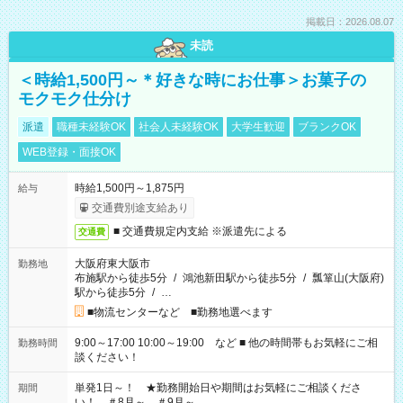
掲載日：2026.08.07
未読
＜時給1,500円～＊好きな時にお仕事＞お菓子の
モクモク仕分け
派遣
職種未経験OK
社会人未経験OK
大学生歓迎
ブランクOK
WEB登録・面接OK
時給1,500円～1,875円
給与
交通費別途支給あり
■ 交通費規定内支給 ※派遣先による
交通費
大阪府東大阪市
勤務地
布施駅から徒歩5分
/
鴻池新田駅から徒歩5分
/
瓢箪山(大阪府)
駅から徒歩5分
/
…
■物流センターなど ■勤務地選べます
9:00～17:00 10:00～19:00 など ■ 他の時間帯もお気軽にご相
勤務時間
談ください！
単発1日～！ ★勤務開始日や期間はお気軽にご相談くださ
期間
い！ ＃8月～ ＃9月～