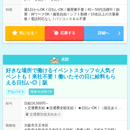
週1日からOK
/
日払いOK
/
履歴書不要
/
40～50代活躍中
/
副
特徴
業・WワークOK
/
服装自由
/
シフト勤務
/
10名以上の大量募
集
/
電話対応なし
/
パソコンスキル不要
気になる！
応募する
詳細へ
未読
好きな場所で働けるイベントスタッフ☆人気イ
ベントも！来社不要！働いたその日に給料もら
える日払い◎｜阪
アルバイト
職種未経験OK
日給16,500円～
給与
＋交通費支給 ★交通費全額支給！ ★日払いOK！（規定あり） ┗
働いたその日に現金GET♪ お仕事後はコンビニATMから 日払
交通費別途支給あり
い分を引き落とせます！ 【試用期間】試用期間なし
大阪市天王寺区
勤務地