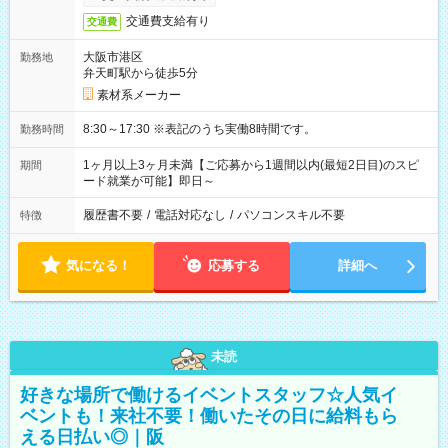
交通費支給有り
交通費
大阪市港区
勤務地
弁天町駅から徒歩5分
素材系メーカー
8:30～17:30 ※表記のうち実働8時間です。
勤務時間
1ヶ月以上3ヶ月未満【ご応募から1週間以内(最短2日目)のスピ
期間
ード就業が可能】即日～
履歴書不要
/
電話対応なし
/
パソコンスキル不要
特徴
気になる！
応募する
詳細へ
未読
好きな場所で働けるイベントスタッフ☆人気イ
ベントも！来社不要！働いたその日に給料もら
える日払い◎｜阪