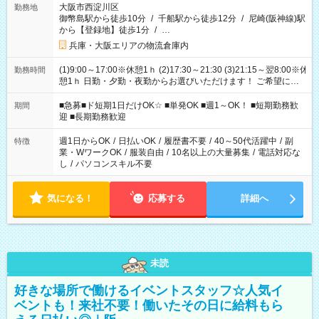
大阪市西淀川区
勤務地
御幣島駅から徒歩10分
/
千船駅から徒歩12分
/
尼崎(阪神線)駅
から【登録地】徒歩1分
/
…
兵庫・大阪エリアの物流倉庫内
(1)9:00～17:00※休憩1ｈ (2)17:30～21:30 (3)21:15～翌8:00※休
勤務時間
憩1ｈ 日勤・夕勤・夜勤からお選びいただけます！ ご希望に合
わせて働けるお仕事です(*^^*) 【その他選べる勤務時間】 8-17
時/9-17時/9-18時/10-18時/11-21時/18-22時/20-翌4時/21-翌5
■急募■ド短期1日だけOK☆ ■単発OK ■週1～OK！ ■短期勤務歓
期間
時/22-翌6時/0-翌8時 ご自身のご都合で選んで頂ける完全自由シ
迎 ■長期勤務歓迎
フト！
週1日からOK
/
日払いOK
/
履歴書不要
/
40～50代活躍中
/
副
特徴
業・WワークOK
/
服装自由
/
10名以上の大量募集
/
電話対応な
し
/
パソコンスキル不要
気になる！
応募する
詳細へ
未読
好きな場所で働けるイベントスタッフ☆人気イ
ベントも！来社不要！働いたその日に給料もら