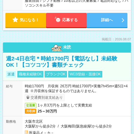
服装自由
/
シフト勤務
/
10名以上の大量募集
/
電話対応なし
/
パ
ソコンスキル不要
気になる！
応募する
詳細へ
掲載日：2026.08.07
未読
週2-4日在宅＊時給1700円【電話なし】未経験
OK！【コツコツ】書類チェック
派遣
職種未経験OK
ブランクOK
WEB登録・面接OK
時給1700円 月収例 26万円 時給1700円×実働7h45m×週5日×4
給与
週 ※月収例を保証するものではありません。
交通費別途支給あり
1ヶ月3万円を上限として実費支給
交通費
25～30万円
月収例
大阪市北区
勤務地
大阪駅から徒歩2分
/
大阪梅田(阪急線)駅から徒歩2分
医薬品メ－カ－