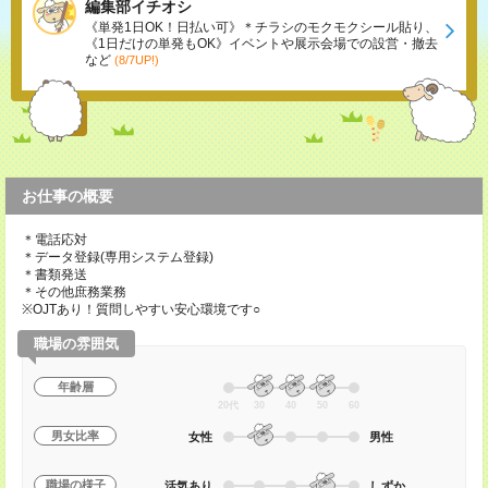
編集部イチオシ
《単発1日OK！日払い可》＊チラシのモクモクシール貼り、
《1日だけの単発もOK》イベントや展示会場での設営・撤去
など
(8/7UP!)
お仕事の概要
＊電話応対
＊データ登録(専用システム登録)
＊書類発送
＊その他庶務業務
※OJTあり！質問しやすい安心環境です○
職場の雰囲気
年齢層
20代
30
40
50
60
男女比率
女性
男性
職場の様子
活気あり
しずか