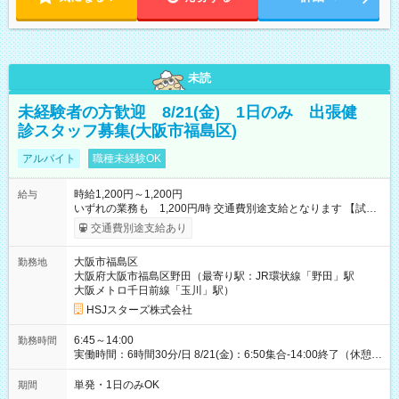
未読
未経験者の方歓迎 8/21(金) 1日のみ 出張健
診スタッフ募集(大阪市福島区)
アルバイト
職種未経験OK
時給1,200円～1,200円
給与
いずれの業務も 1,200円/時 交通費別途支給となります 【試用
期間】試用期間なし
交通費別途支給あり
大阪市福島区
勤務地
大阪府大阪市福島区野田（最寄り駅：JR環状線「野田」駅
大阪メトロ千日前線「玉川」駅）
HSJスターズ株式会社
6:45～14:00
勤務時間
実働時間：6時間30分/日 8/21(金)：6:50集合-14:00終了（休憩
45分)
単発・1日のみOK
期間