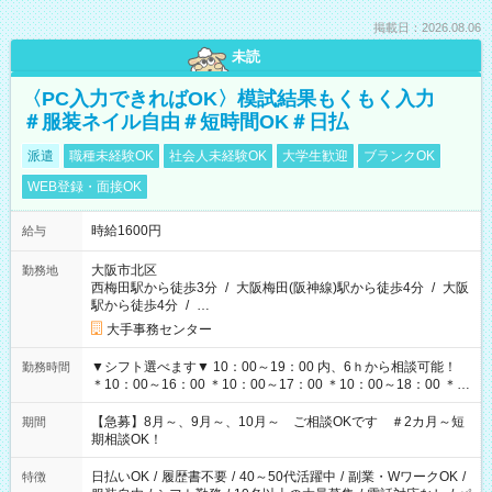
掲載日：2026.08.06
未読
〈PC入力できればOK〉模試結果もくもく入力
＃服装ネイル自由＃短時間OK＃日払
派遣
職種未経験OK
社会人未経験OK
大学生歓迎
ブランクOK
WEB登録・面接OK
時給1600円
給与
大阪市北区
勤務地
西梅田駅から徒歩3分
/
大阪梅田(阪神線)駅から徒歩4分
/
大阪
駅から徒歩4分
/
…
大手事務センター
▼シフト選べます▼ 10：00～19：00 内、6ｈから相談可能！
勤務時間
＊10：00～16：00 ＊10：00～17：00 ＊10：00～18：00 ＊
11：00～19：00 ＊12：00～19：00 ＊13：00～19：00
【急募】8月～、9月～、10月～ ご相談OKです ＃2カ月～短
期間
期相談OK！
日払いOK
/
履歴書不要
/
40～50代活躍中
/
副業・WワークOK
/
特徴