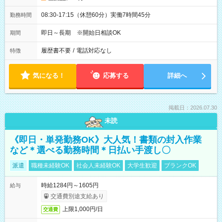
08:30-17:15（休憩60分）実働7時間45分
勤務時間
即日～長期 ※開始日相談OK
期間
履歴書不要
/
電話対応なし
特徴
気になる！
応募する
詳細へ
掲載日：2026.07.30
未読
《即日・単発勤務OK》大人気！書類の封入作業
など＊選べる勤務時間＊日払い手渡し〇
派遣
職種未経験OK
社会人未経験OK
大学生歓迎
ブランクOK
時給1284円～1605円
給与
交通費別途支給あり
上限1,000円/日
交通費