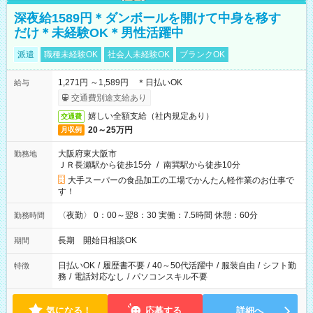
深夜給1589円＊ダンボールを開けて中身を移す
だけ＊未経験OK＊男性活躍中
派遣
職種未経験OK
社会人未経験OK
ブランクOK
1,271円 ～1,589円 ＊日払いOK
給与
交通費別途支給あり
嬉しい全額支給（社内規定あり）
交通費
20～25万円
月収例
大阪府東大阪市
勤務地
ＪＲ長瀬駅から徒歩15分
/
南巽駅から徒歩10分
大手スーパーの食品加工の工場でかんたん軽作業のお仕事で
す！
〈夜勤〉 0：00～翌8：30 実働：7.5時間 休憩：60分
勤務時間
長期 開始日相談OK
期間
日払いOK
/
履歴書不要
/
40～50代活躍中
/
服装自由
/
シフト勤
特徴
務
/
電話対応なし
/
パソコンスキル不要
気になる！
応募する
詳細へ