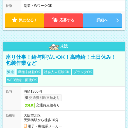
副業・WワークOK
特徴
気になる！
応募する
詳細へ
未読
座り仕事！給与即払いOK！高時給！土日休み！
包装作業など
派遣
職種未経験OK
社会人未経験OK
ブランクOK
WEB登録・面接OK
時給1300円
給与
交通費別途支給あり
交通費支給有り
交通費
大阪市北区
勤務地
天満橋駅から徒歩10分
電子・機械系メーカー