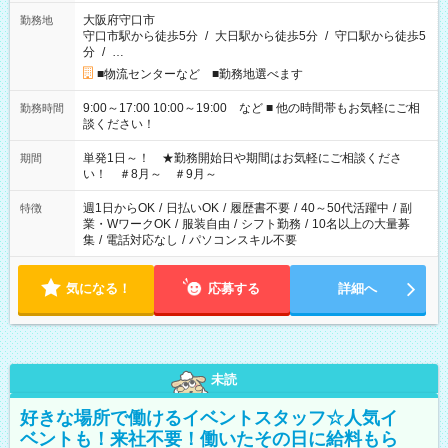
大阪府守口市
勤務地
守口市駅から徒歩5分
/
大日駅から徒歩5分
/
守口駅から徒歩5
分
/
…
■物流センターなど ■勤務地選べます
9:00～17:00 10:00～19:00 など ■ 他の時間帯もお気軽にご相
勤務時間
談ください！
単発1日～！ ★勤務開始日や期間はお気軽にご相談くださ
期間
い！ ＃8月～ ＃9月～
週1日からOK
/
日払いOK
/
履歴書不要
/
40～50代活躍中
/
副
特徴
業・WワークOK
/
服装自由
/
シフト勤務
/
10名以上の大量募
集
/
電話対応なし
/
パソコンスキル不要
気になる！
応募する
詳細へ
未読
好きな場所で働けるイベントスタッフ☆人気イ
ベントも！来社不要！働いたその日に給料もら