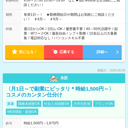
9:00～17:00 10:00～19:00 など ■ 他の時間帯もお気軽にご相
勤務時間
談ください！
単発1日～！ ★勤務開始日や期間はお気軽にご相談くださ
期間
い！ ＃8月～ ＃9月～
週1日からOK
/
日払いOK
/
履歴書不要
/
40～50代活躍中
/
副
特徴
業・WワークOK
/
服装自由
/
シフト勤務
/
10名以上の大量募
集
/
電話対応なし
/
パソコンスキル不要
気になる！
応募する
詳細へ
掲載日：2026.08.09
未読
〈月1日～で副業にピッタリ＊時給1,500円～〉
コスメのカンタン仕分け
派遣
職種未経験OK
社会人未経験OK
大学生歓迎
ブランクOK
WEB登録・面接OK
時給1,500円～1,875円
給与