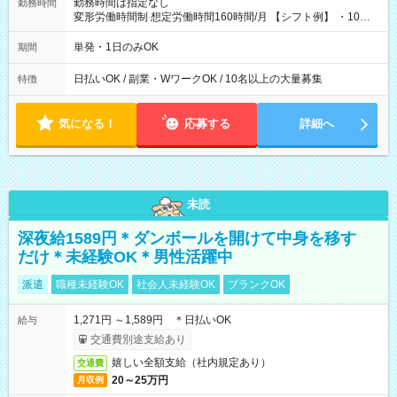
勤務時間は指定なし
勤務時間
変形労働時間制 想定労働時間160時間/月 【シフト例】 ・10：
00～20：00
単発・1日のみOK
期間
日払いOK / 副業・WワークOK / 10名以上の大量募集
特徴
気になる！
応募する
詳細へ
未読
深夜給1589円＊ダンボールを開けて中身を移す
だけ＊未経験OK＊男性活躍中
派遣
職種未経験OK
社会人未経験OK
ブランクOK
1,271円 ～1,589円 ＊日払いOK
給与
交通費別途支給あり
嬉しい全額支給（社内規定あり）
交通費
20～25万円
月収例