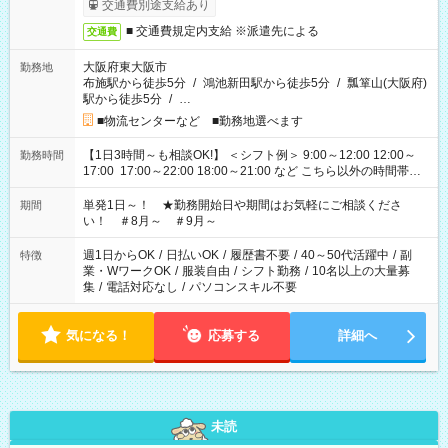
交通費別途支給あり
■ 交通費規定内支給 ※派遣先による
交通費
大阪府東大阪市
勤務地
布施駅から徒歩5分
/
鴻池新田駅から徒歩5分
/
瓢箪山(大阪府)
駅から徒歩5分
/
…
■物流センターなど ■勤務地選べます
【1日3時間～も相談OK!】 ＜シフト例＞ 9:00～12:00 12:00～
勤務時間
17:00 17:00～22:00 18:00～21:00 など こちら以外の時間帯も
お気軽にご相談ください！
単発1日～！ ★勤務開始日や期間はお気軽にご相談くださ
期間
い！ ＃8月～ ＃9月～
週1日からOK
/
日払いOK
/
履歴書不要
/
40～50代活躍中
/
副
特徴
業・WワークOK
/
服装自由
/
シフト勤務
/
10名以上の大量募
集
/
電話対応なし
/
パソコンスキル不要
気になる！
応募する
詳細へ
未読