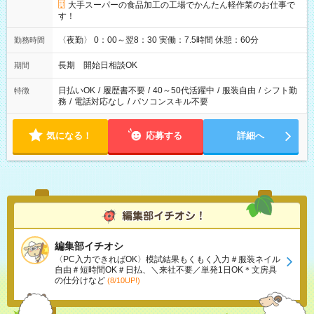
大手スーパーの食品加工の工場でかんたん軽作業のお仕事で
す！
〈夜勤〉 0：00～翌8：30 実働：7.5時間 休憩：60分
勤務時間
長期 開始日相談OK
期間
日払いOK
/
履歴書不要
/
40～50代活躍中
/
服装自由
/
シフト勤
特徴
務
/
電話対応なし
/
パソコンスキル不要
気になる！
応募する
詳細へ
編集部イチオシ
〈PC入力できればOK〉模試結果もくもく入力＃服装ネイル
自由＃短時間OK＃日払、＼来社不要／単発1日OK＊文房具
の仕分けなど
(8/10UP!)