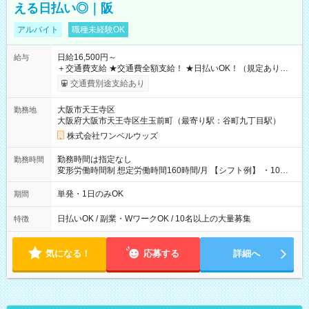
える日払い◎｜阪
アルバイト
職種未経験OK
日給16,500円～
給与
＋交通費支給 ★交通費全額支給！ ★日払いOK！（規定あり） ┗
働いたその日に現金GET♪ お仕事後はコンビニATMから 日払
交通費別途支給あり
い分を引き落とせます！ 【試用期間】試用期間なし
大阪市天王寺区
勤務地
大阪府大阪市天王寺区生玉前町（最寄り駅：谷町九丁目駅）
株式会社ワンベルウッズ
勤務時間は指定なし
勤務時間
変形労働時間制 想定労働時間160時間/月 【シフト例】 ・10：
00～20：00
単発・1日のみOK
期間
日払いOK / 副業・WワークOK / 10名以上の大量募集
特徴
気になる！
応募する
詳細へ