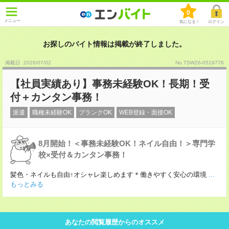
0
メニュー
気になる！
ログイン
お探しのバイト情報は掲載が終了しました。
掲載日 :2026
/
07
/
02
No.TSW26-0519776
【社員実績あり】事務未経験OK！長期！受
付＋カンタン事務！
派遣
職種未経験OK
ブランクOK
WEB登録・面接OK
8月開始！＜事務未経験OK！ネイル自由！＞専門学
校×受付＆カンタン事務！
髪色・ネイルも自由↑オシャレ楽しめます＊働きやすく安心の環境
...
もっとみる
あなたの閲覧履歴からのオススメ