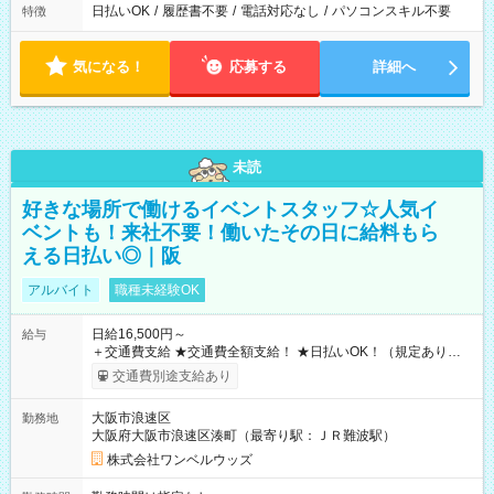
日払いOK
/
履歴書不要
/
電話対応なし
/
パソコンスキル不要
特徴
気になる！
応募する
詳細へ
未読
好きな場所で働けるイベントスタッフ☆人気イ
ベントも！来社不要！働いたその日に給料もら
える日払い◎｜阪
アルバイト
職種未経験OK
日給16,500円～
給与
＋交通費支給 ★交通費全額支給！ ★日払いOK！（規定あり） ┗
働いたその日に現金GET♪ お仕事後はコンビニATMから 日払
交通費別途支給あり
い分を引き落とせます！ 【試用期間】試用期間なし
大阪市浪速区
勤務地
大阪府大阪市浪速区湊町（最寄り駅：ＪＲ難波駅）
株式会社ワンベルウッズ