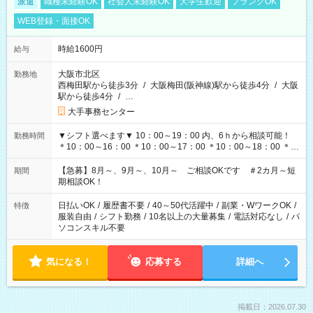
派遣
職種未経験OK
社会人未経験OK
大学生歓迎
ブランクOK
WEB登録・面接OK
時給1600円
給与
大阪市北区
勤務地
西梅田駅から徒歩3分
/
大阪梅田(阪神線)駅から徒歩4分
/
大阪
駅から徒歩4分
/
…
大手事務センター
▼シフト選べます▼ 10：00～19：00 内、6ｈから相談可能！
勤務時間
＊10：00～16：00 ＊10：00～17：00 ＊10：00～18：00 ＊
11：00～19：00 ＊12：00～19：00 ＊13：00～19：00
【急募】8月～、9月～、10月～ ご相談OKです ＃2カ月～短
期間
期相談OK！
日払いOK
/
履歴書不要
/
40～50代活躍中
/
副業・WワークOK
/
特徴
服装自由
/
シフト勤務
/
10名以上の大量募集
/
電話対応なし
/
パ
ソコンスキル不要
気になる！
応募する
詳細へ
掲載日：2026.07.30