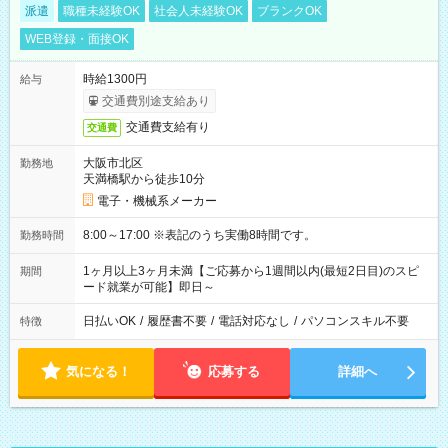
派遣
職種未経験OK
社会人未経験OK
ブランクOK
WEB登録・面接OK
時給1300円
給与
交通費別途支給あり
交通費支給有り
交通費
大阪市北区
勤務地
天満橋駅から徒歩10分
電子・機械系メーカー
8:00～17:00 ※表記のうち実働8時間です。
勤務時間
1ヶ月以上3ヶ月未満【ご応募から1週間以内(最短2日目)のスピ
期間
ード就業が可能】即日～
日払いOK
/
履歴書不要
/
電話対応なし
/
パソコンスキル不要
特徴
気になる！
応募する
詳細へ