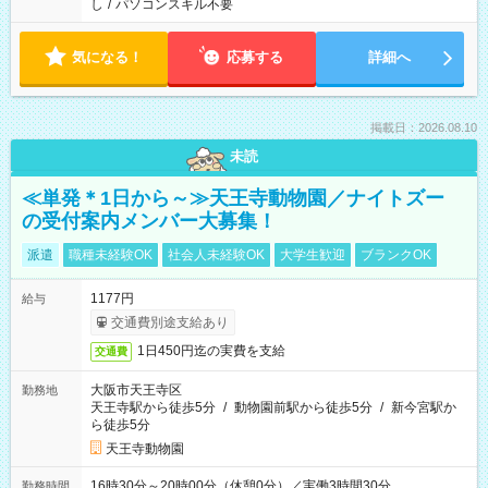
し
/
パソコンスキル不要
気になる！
応募する
詳細へ
掲載日：2026.08.10
未読
≪単発＊1日から～≫天王寺動物園／ナイトズー
の受付案内メンバー大募集！
派遣
職種未経験OK
社会人未経験OK
大学生歓迎
ブランクOK
1177円
給与
交通費別途支給あり
1日450円迄の実費を支給
交通費
大阪市天王寺区
勤務地
天王寺駅から徒歩5分
/
動物園前駅から徒歩5分
/
新今宮駅か
ら徒歩5分
天王寺動物園
16時30分～20時00分（休憩0分）／実働3時間30分
勤務時間