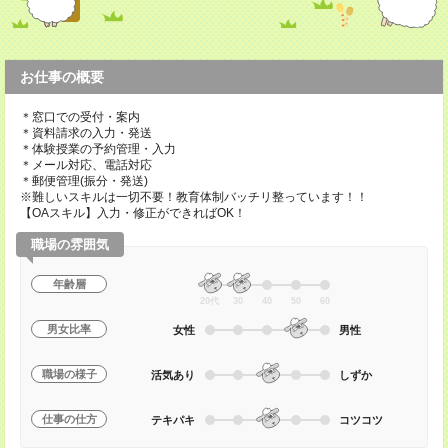
お仕事の概要
＊窓口での受付・案内
＊資料請求の入力・発送
＊体験授業の予約管理・入力
＊メール対応、電話対応
＊郵便管理(振分・発送)
※難しいスキルは一切不要！教育体制バッチリ整っています！！
【OAスキル】入力・修正ができればOK！
職場の雰囲気
年齢層
20代
30
40
50
60
男女比率
女性
男性
職場の様子
活気あり
しずか
仕事の仕方
テキパキ
コツコツ