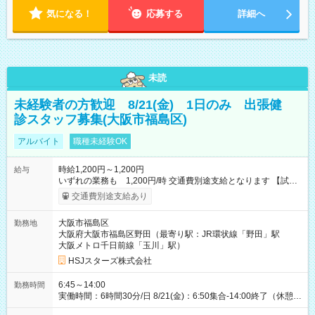
気になる！
応募する
詳細へ
未読
未経験者の方歓迎 8/21(金) 1日のみ 出張健
診スタッフ募集(大阪市福島区)
アルバイト
職種未経験OK
時給1,200円～1,200円
給与
いずれの業務も 1,200円/時 交通費別途支給となります 【試用
期間】試用期間なし
交通費別途支給あり
大阪市福島区
勤務地
大阪府大阪市福島区野田（最寄り駅：JR環状線「野田」駅
大阪メトロ千日前線「玉川」駅）
HSJスターズ株式会社
6:45～14:00
勤務時間
実働時間：6時間30分/日 8/21(金)：6:50集合-14:00終了（休憩
45分)