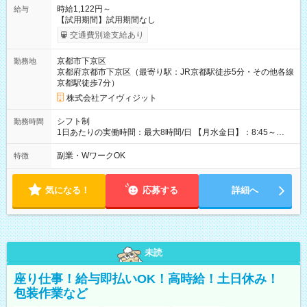
時給1,122円～
給与
【試用期間】試用期間なし
交通費別途支給あり
京都市下京区
勤務地
京都府京都市下京区（最寄り駅：JR京都駅徒歩5分・その他各線
京都駅徒歩7分）
株式会社アイヴィジット
シフト制
勤務時間
1日あたりの実働時間：最大8時間/日 【月水金日】：8:45～
16:30 【火木】：8:45～19:00 週3日～OK、シフト制 ※扶養内
勤務OK ※月1回～2回程度、日曜日出勤をお願いします。 ※時間
副業・WワークOK
特徴
内にて5時間～のシフト組み合わせ※固定シフトではございませ
ん。
気になる！
応募する
詳細へ
未読
座り仕事！給与即払いOK！高時給！土日休み！
包装作業など