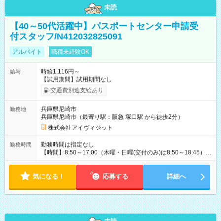
未読
【40～50代活躍中】パスポートセンター申請受
付スタッフ/N412032825091
アルバイト
職種未経験OK
時給1,116円～
給与
【試用期間】試用期間なし
交通費別途支給あり
兵庫県尼崎市
勤務地
兵庫県尼崎市（最寄り駅：阪急 塚口駅 から徒歩2分）
株式会社アイヴィジット
勤務時間は指定なし
勤務時間
【時間】8:50～17:00（木曜・日曜(交付のみ)は8:50～18:45）
※1日5時間から7時間で応相談 【曜日】月・火・水・木・金 の
内、週3～5日程度、シフト制 ※日曜日は、パスポートのお渡し
気になる！
(交付)のみ受付しておりますので、日曜日働ける方も歓迎 ※もち
応募する
詳細へ
ろん、平日中心に働ける方も募集中