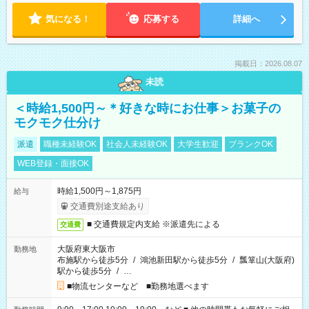
気になる！
応募する
詳細へ
掲載日：2026.08.07
未読
＜時給1,500円～＊好きな時にお仕事＞お菓子の
モクモク仕分け
派遣
職種未経験OK
社会人未経験OK
大学生歓迎
ブランクOK
WEB登録・面接OK
時給1,500円～1,875円
給与
交通費別途支給あり
■ 交通費規定内支給 ※派遣先による
交通費
大阪府東大阪市
勤務地
布施駅から徒歩5分
/
鴻池新田駅から徒歩5分
/
瓢箪山(大阪府)
駅から徒歩5分
/
…
■物流センターなど ■勤務地選べます