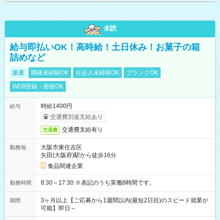
未読
給与即払いOK！高時給！土日休み！お菓子の箱
詰めなど
派遣
職種未経験OK
社会人未経験OK
ブランクOK
WEB登録・面接OK
時給1400円
給与
交通費別途支給あり
交通費支給有り
交通費
大阪市東住吉区
勤務地
矢田(大阪府)駅から徒歩16分
食品関連企業
8:30～17:30 ※表記のうち実働8時間です。
勤務時間
3ヶ月以上【ご応募から1週間以内(最短2日目)のスピード就業が
期間
可能】即日～