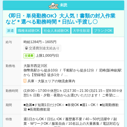
未読
《即日・単発勤務OK》大人気！書類の封入作業
など＊選べる勤務時間＊日払い手渡し〇
派遣
職種未経験OK
社会人未経験OK
大学生歓迎
ブランクOK
時給1284円～1605円
給与
交通費別途支給あり
上限1,000円/日
交通費
大阪市西淀川区
勤務地
御幣島駅から徒歩10分
/
千船駅から徒歩12分
/
尼崎(阪神線)駅
から【登録地】徒歩1分
/
…
兵庫・大阪エリアの物流倉庫内
(1)9:00～17:00※休憩1ｈ (2)17:30～21:30 (3)21:15～翌8:00※休
勤務時間
憩1ｈ 日勤・夕勤・夜勤からお選びいただけます！ ご希望に合
わせて働けるお仕事です(*^^*) 【その他選べる勤務時間】 8-17
時/9-17時/9-18時/10-18時/11-21時/18-22時/20-翌4時/21-翌5
■急募■ド短期1日だけOK☆ ■単発OK ■週1～OK！ ■短期勤務歓
期間
時/22-翌6時/0-翌8時 ご自身のご都合で選んで頂ける完全自由シ
迎 ■長期勤務歓迎
フト！
週1日からOK
/
日払いOK
/
履歴書不要
/
40～50代活躍中
/
副
特徴
業・WワークOK
/
服装自由
/
10名以上の大量募集
/
電話対応な