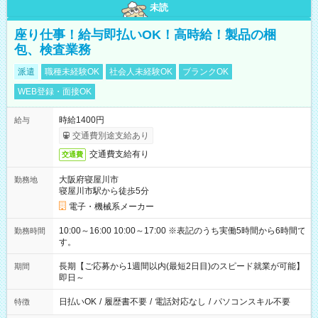
未読
座り仕事！給与即払いOK！高時給！製品の梱
包、検査業務
派遣
職種未経験OK
社会人未経験OK
ブランクOK
WEB登録・面接OK
時給1400円
給与
交通費別途支給あり
交通費支給有り
交通費
大阪府寝屋川市
勤務地
寝屋川市駅から徒歩5分
電子・機械系メーカー
10:00～16:00 10:00～17:00 ※表記のうち実働5時間から6時間で
勤務時間
す。
長期【ご応募から1週間以内(最短2日目)のスピード就業が可能】
期間
即日～
日払いOK
/
履歴書不要
/
電話対応なし
/
パソコンスキル不要
特徴