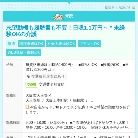
掲載日：2026.08.10
未読
志望動機も履歴書も不要！日収1.1万円～＊未経
験OKの介護
派遣
職種未経験OK
社会人未経験OK
ブランクOK
WEB登録・面接OK
無資格未経験：時給1400円～ ■週払いOK ■扶養内OK ■日
給与
収1万1200円以上
交通費別途支給あり
交通費全額支給
交通費
大阪市天王寺区
勤務地
天王寺駅
/
大阪上本町駅
/
鶴橋駅
/
…
≪自宅からドアtoドアで30分以内！≫ご希望の勤務地を紹介
します。
9:00～18:00（休憩60分） ■ご希望があれば下記シフトもOK！
勤務時間
早番 7:00～16:00 遅番 10:00～19:00 「家族と休みを合わせた
い」 「余裕を持って夕飯の準備がしたい」 「できれば残業はし
たくない」 など、ご希望を教えてくださいね。 ※Wワーク希望