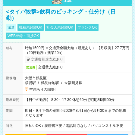
未読
<タイパ抜群>飲料のピッキング・仕分け（日
勤）
派遣
職種未経験OK
社会人未経験OK
ブランクOK
WEB登録・面接OK
時給1500円 ※交通費全額支給（規定あり） 【月収例】27.7万円
給与
（20日勤務＋残業20h）
交通費別途支給あり
交通費支給あり
交通費
大阪市鶴見区
勤務地
横堤駅
/
鶴見緑地駅
/
今福鶴見駅
空調ありの職場!
【日中の勤務】 8:30～17:30 休憩60分 [実働]8時間00分
勤務時間
即日～9月下旬の短期 ※2026年8月1日から9月30日までの勤務
期間
となります
日払いOK
/
履歴書不要
/
電話対応なし
/
パソコンスキル不要
特徴