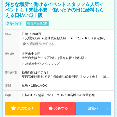
好きな場所で働けるイベントスタッフ☆人気イ
ベントも！来社不要！働いたその日に給料もら
える日払い◎｜阪
アルバイト
職種未経験OK
日給16,500円～
給与
＋交通費支給 ★交通費全額支給！ ★日払いOK！（規定あり） ┗
働いたその日に現金GET♪ お仕事後はコンビニATMから 日払
交通費別途支給あり
い分を引き落とせます！ 【試用期間】試用期間なし
大阪市中央区
勤務地
大阪府大阪市中央区難波（最寄り駅：難波駅）
株式会社ワンベルウッズ
勤務時間は指定なし
勤務時間
変形労働時間制 想定労働時間160時間/月 【シフト例】 ・10：
00～20：00
単発・1日のみOK
期間
日払いOK / 副業・WワークOK / 10名以上の大量募集
特徴
気になる！
応募する
詳細へ