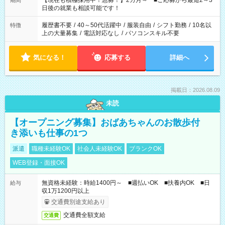
【現在も積極採用中！急募！】2カ月～ ■ご応募から最短2～3
期間
の方へ 今ご覧のお仕事で希望する勤務時間と、もう1つのお仕事
日後の就業も相談可能です！
の勤務時間。 合計で週40時間を超える場合は応募できません。
履歴書不要
/
40～50代活躍中
/
服装自由
/
シフト勤務
/
10名以
特徴
上の大量募集
/
電話対応なし
/
パソコンスキル不要
気になる！
応募する
詳細へ
掲載日：2026.08.09
未読
【オープニング募集】おばあちゃんのお散歩付
き添いも仕事の1つ
派遣
職種未経験OK
社会人未経験OK
ブランクOK
WEB登録・面接OK
無資格未経験：時給1400円～ ■週払いOK ■扶養内OK ■日
給与
収1万1200円以上
交通費別途支給あり
交通費全額支給
交通費