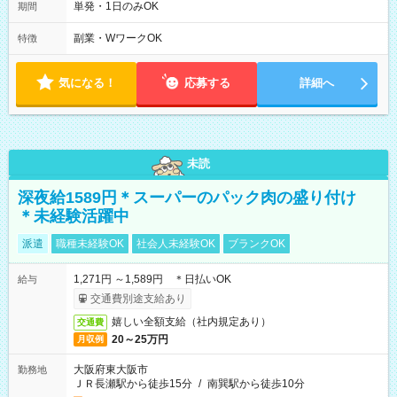
単発・1日のみOK
期間
副業・WワークOK
特徴
気になる！
応募する
詳細へ
未読
深夜給1589円＊スーパーのパック肉の盛り付け
＊未経験活躍中
派遣
職種未経験OK
社会人未経験OK
ブランクOK
1,271円 ～1,589円 ＊日払いOK
給与
交通費別途支給あり
嬉しい全額支給（社内規定あり）
交通費
20～25万円
月収例
大阪府東大阪市
勤務地
ＪＲ長瀬駅から徒歩15分
/
南巽駅から徒歩10分