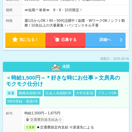
≪短期＊単発≫ 8・9・10月限定！
期間
週1日からOK
/
40～50代活躍中
/
副業・WワークOK
/
シフト勤
特徴
務
/
10名以上の大量募集
/
パソコンスキル不要
気になる！
応募する
詳細へ
掲載日：2026.08.06
未読
＜時給1,500円～＊好きな時にお仕事＞文房具の
モクモク仕分け
派遣
職種未経験OK
社会人未経験OK
大学生歓迎
ブランクOK
WEB登録・面接OK
時給1,500円～1,875円
給与
交通費別途支給あり
■ 交通費規定内支給 ※派遣先による
交通費