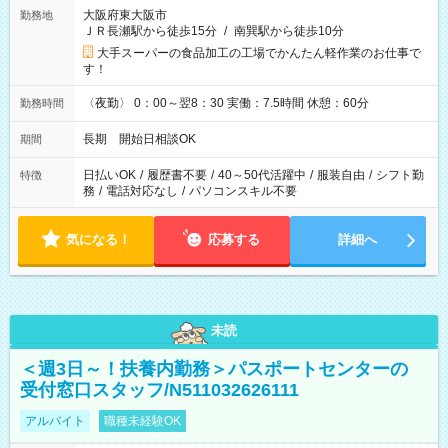
大阪府東大阪市
勤務地
ＪＲ長瀬駅から徒歩15分
/
南巽駅から徒歩10分
大手スーパーの食品加工の工場でかんたん軽作業のお仕事で
す！
〈夜勤〉 0：00～翌8：30 実働：7.5時間 休憩：60分
勤務時間
長期 開始日相談OK
期間
日払いOK
/
履歴書不要
/
40～50代活躍中
/
服装自由
/
シフト勤
特徴
務
/
電話対応なし
/
パソコンスキル不要
気になる！
応募する
詳細へ
未読
＜週3日～！扶養内勤務＞パスポートセンターの
受付窓口スタッフ/N511032626111
アルバイト
職種未経験OK