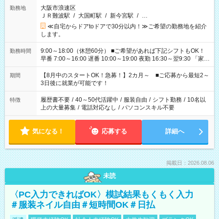
大阪市浪速区
勤務地
ＪＲ難波駅
/
大国町駅
/
新今宮駅
/
…
≪自宅からドアtoドアで30分以内！≫ご希望の勤務地を紹介
します。
9:00～18:00（休憩60分） ■ご希望があれば下記シフトもOK！
勤務時間
早番 7:00～16:00 遅番 10:00～19:00 夜勤 16:30～翌9:30 「家族
と休みを合わせたい」 「余裕を持って夕飯の準備がしたい」
「できれば残業はしたくない」 など、ご希望を教えてください
【8月中のスタートOK！急募！】2カ月～ ■ご応募から最短2～
期間
ね。 ※Wワーク希望の方へ 今ご覧のお仕事で希望する勤務時間
3日後に就業が可能です！
と、もう1つのお仕事の勤務時間。 合計で週40時間を超える場
合は応募できません。
履歴書不要
/
40～50代活躍中
/
服装自由
/
シフト勤務
/
10名以
特徴
上の大量募集
/
電話対応なし
/
パソコンスキル不要
気になる！
応募する
詳細へ
掲載日：2026.08.06
未読
〈PC入力できればOK〉模試結果もくもく入力
＃服装ネイル自由＃短時間OK＃日払