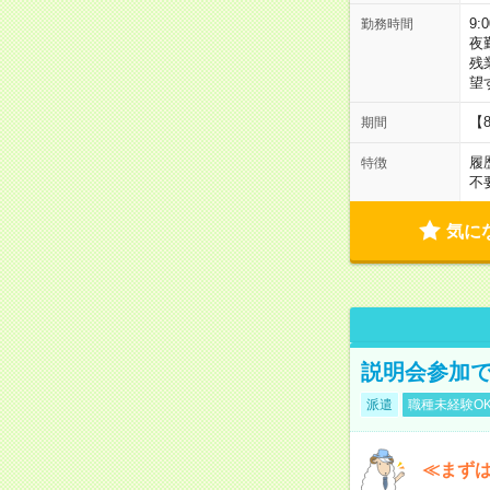
9:
勤務時間
夜
残
望
【
期間
履
特徴
不
気に
説明会参加で
派遣
職種未経験O
≪まずは