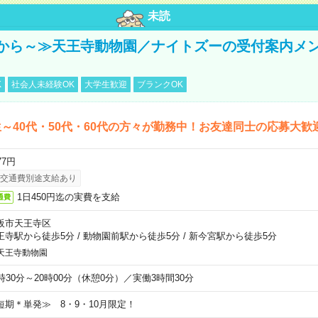
未読
から～≫天王寺動物園／ナイトズーの受付案内メ
K
社会人未経験OK
大学生歓迎
ブランクOK
～40代・50代・60代の方々が勤務中！お友達同士の応募大歓
77円
交通費別途支給あり
1日450円迄の実費を支給
通費
阪市天王寺区
王寺駅から徒歩5分
/
動物園前駅から徒歩5分
/
新今宮駅から徒歩5分
天王寺動物園
6時30分～20時00分（休憩0分）／実働3時間30分
短期＊単発≫ 8・9・10月限定！