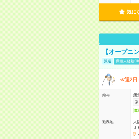
気に
【オープニン
派遣
職種未経験O
≪週2日
無
給与
交
大
勤務地
Ｊ