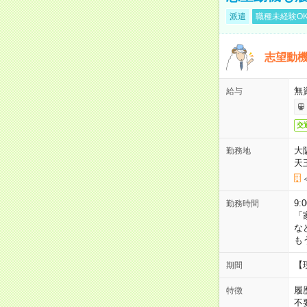
派遣
職種未経験O
志望動機
無
給与
交
大
勤務地
天
9:
勤務時間
「
な
も
【
期間
履
特徴
不