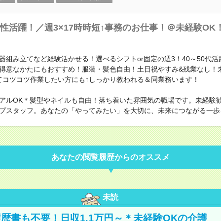
性活躍！／週3×17時時短↑事務のお仕事！＠未経験OK
】
器組み立てなど経験活かせる！選べるシフトor固定の週3！40～50代活
得意なかたにもおすすめ！服装・髪色自由！土日祝やすみ&残業なし！
てコツコツ作業したい方にも↑しっかり教われる＆同業務います！
アルOK＊髪型やネイルも自由！落ち着いた雰囲気の職場です。未経験
プスタッフ。あなたの「やってみたい」を大切に、未来につながる一歩
あなたの閲覧履歴からのオススメ
未読
歴書も不要！日収1.1万円～＊未経験OKの介護