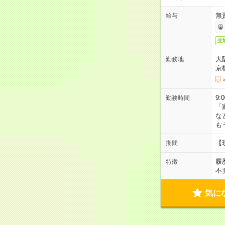
無
給与
交
大
勤務地
京
9:
勤務時間
「
な
も
【
期間
履
特徴
不
気に