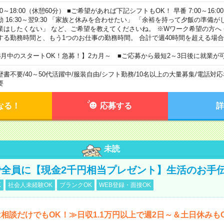
00～18:00（休憩60分） ■ご希望があれば下記シフトもOK！ 早番 7:00～16:00 遅
勤 16:30～翌9:30 「家族と休みを合わせたい」 「余裕を持って夕飯の準備
業はしたくない」 など、ご希望を教えてくださいね。 ※Wワーク希望の方へ
する勤務時間と、もう1つのお仕事の勤務時間。 合計で週40時間を超える場
8月中のスタートOK！急募！】2カ月～ ■ご応募から最短2～3日後に就業が
歴書不要
/
40～50代活躍中
/
服装自由
/
シフト勤務
/
10名以上の大量募集
/
電話対応
要
なる！
応募する
詳
未読
全員に【現金2千円相当プレゼント】生活のお手
K
社会人未経験OK
ブランクOK
WEB登録・面接OK
相談だけでもOK！≫日収1.1万円以上で週2日～＆土日休みも