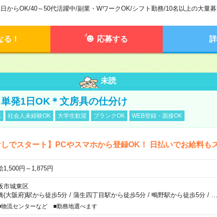
1日からOK
/
40～50代活躍中
/
副業・WワークOK
/
シフト勤務
/
10名以上の大量募
なる！
応募する
詳
未読
単発1日OK＊文房具の仕分け
K
社会人未経験OK
大学生歓迎
ブランクOK
WEB登録・面接OK
しでスタート】PCやスマホから登録OK！ 日払いでお給料も
1,500円～1,875円
阪市城東区
橋(大阪府)駅から徒歩5分
/
蒲生四丁目駅から徒歩5分
/
鴫野駅から徒歩5分
/
■物流センターなど ■勤務地選べます