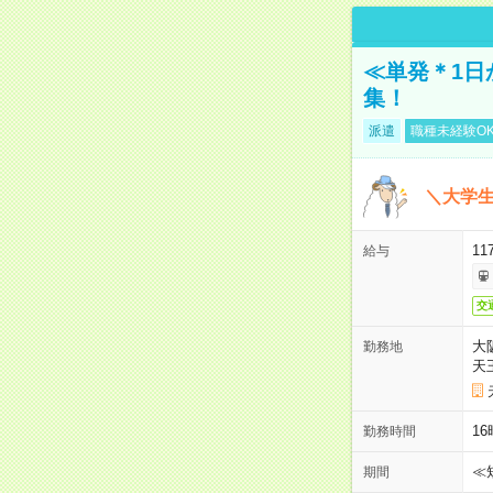
≪単発＊1日
集！
派遣
職種未経験O
＼大学生
11
給与
交
大
勤務地
天
1
勤務時間
≪
期間