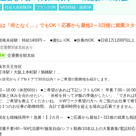
K
社会人未経験OK
ブランクOK
WEB登録・面接OK
は「何となく…」でもOK！応募から最短2～3日後に就業スタ
資格未経験：時給1400円～ ■週払いOK ■扶養内OK ■日収1万1200円以上
交通費別途支給あり
交通費全額支給
通費
阪市天王寺区
王寺駅
/
大阪上本町駅
/
鶴橋駅
/
…
≪自宅からドアtoドアで30分以内！≫ご希望の勤務地を紹介します。
00～18:00（休憩60分） ■ご希望があれば下記シフトもOK！ 早番 7:00～16:00 遅
家族と休みを合わせたい」 「余裕を持って夕飯の準備がしたい」 「できれば
ど、ご希望を教えてくださいね。 ※Wワーク希望の方へ 今ご覧のお仕事で希
う1つのお仕事の勤務時間。 合計で週40時間を超える場合は応募できません。
現在も積極採用中！急募！】2カ月～ ■ご応募から最短2～3日後の就業も相
歴書不要
/
40～50代活躍中
/
服装自由
/
シフト勤務
/
10名以上の大量募集
/
電話対応
要