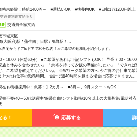
資格未経験：時給1400円～ ■週払いOK ■扶養内OK ■日収1万1200円以上
交通費別途支給あり
交通費全額支給
通費
阪市城東区
橋(大阪府)駅
/
蒲生四丁目駅
/
鴫野駅
/
…
≪自宅からドアtoドアで30分以内！≫ご希望の勤務地を紹介します。
00～18:00（休憩60分） ■ご希望があれば下記シフトもOK！ 早番 7:00～16:00 遅
家族と休みを合わせたい」 「余裕を持って夕飯の準備がしたい」 「できれば
ど、ご希望を教えてくださいね。 ※Wワーク希望の方へ 今ご覧のお仕事で希
う1つのお仕事の勤務時間。 合計で週40時間を超える場合は応募できません。
現在も積極採用中！急募！】2カ月～ ■8月～、9月スタートもOK！
歴書不要
/
40～50代活躍中
/
服装自由
/
シフト勤務
/
10名以上の大量募集
/
電話対応
要
なる！
応募する
詳