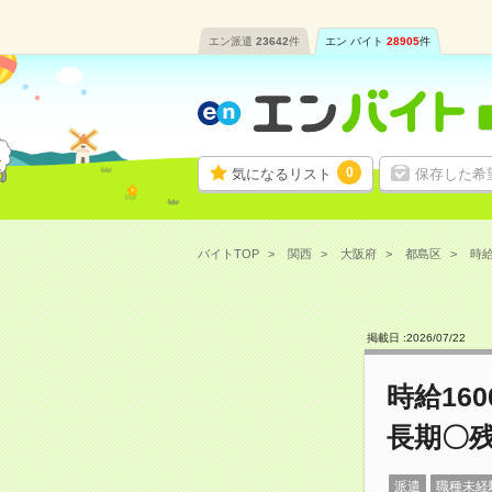
エン派遣
23642
件
エン バイト
28905
件
0
気になるリスト
保存した希
バイトTOP
関西
大阪府
都島区
時給
掲載日 :
2026
/
07
/
22
時給16
長期〇
派遣
職種未経