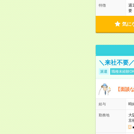
週
特徴
要
気に
＼来社不要／
派遣
職種未経験O
【面談な
時給
給与
大
勤務地
京