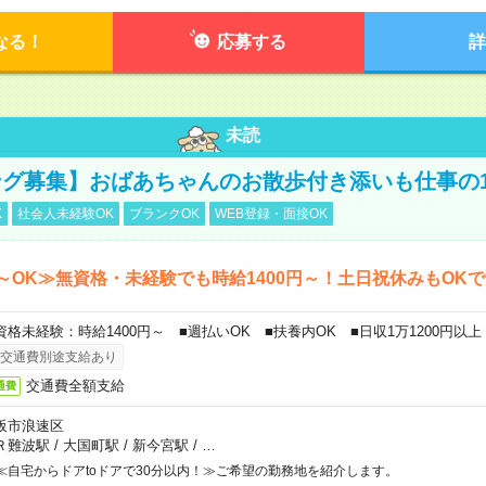
なる！
応募する
詳
未読
グ募集】おばあちゃんのお散歩付き添いも仕事の
K
社会人未経験OK
ブランクOK
WEB登録・面接OK
～OK≫無資格・未経験でも時給1400円～！土日祝休みもOK
資格未経験：時給1400円～ ■週払いOK ■扶養内OK ■日収1万1200円以上
交通費別途支給あり
交通費全額支給
通費
阪市浪速区
Ｒ難波駅
/
大国町駅
/
新今宮駅
/
…
≪自宅からドアtoドアで30分以内！≫ご希望の勤務地を紹介します。