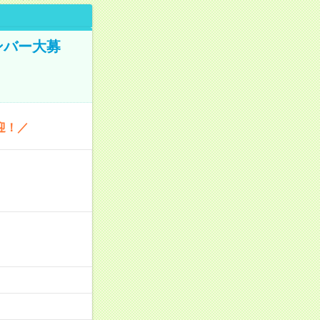
ンバー大募
迎！／